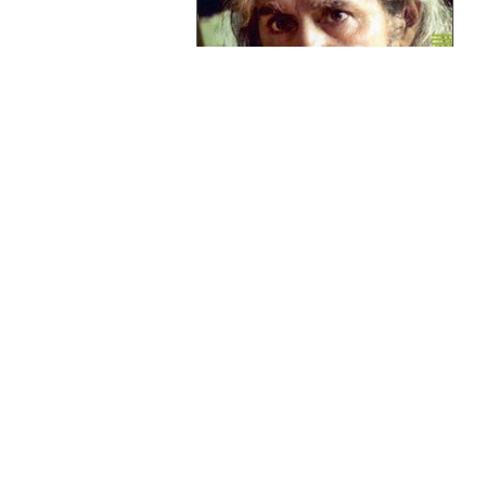
تقاضای اخوان ثالث از رهبر انقلاب اسلامی
جنگیدن با فرهنگ کار عبثی است... این برادران آریایی ما و برادران وایکینگ،
مثل اینکه سحرخیزتر از ما بوده‌اند و رفته‌اند جاهای خوب دنیا مسکن
کرده‌اند... ما همین چیزها را نداریم. کسی نداریم از ما انتقاد بکند... استالین با
وجود اینکه خودش گرجی بود، می‌خواست در گرجستان نیز همه روسی
حرف بزنند...من میرم رو میندازم پیش آقای خامنه‌ای، من برای خودم رو
نینداخته‌ام برای تو و امثال تو میرم رو میندازم... به شرطی که شماها برگردید
در مملکت خودتان خدمت کنید
...
آقای سناریست در گفت‌وگو با سعید مطلبی
اگر بخواهم فیلمی بسازم که بگویم دروغ چیز بدی است باور نمی‌کنند، چون