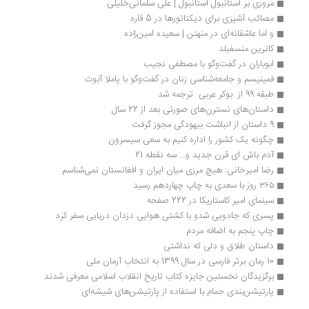
مروری بر استانبول استانبول | علی سلمانی‌خلیلی
مصائب آشپزی برای دیکتاتورها در 5 قاره
و اما عاشقانه‌ای در منهتن | سعیده امین‌زاده
کاترین منسفیلد
ابوباران در گفت‌وگو با مصطفی نجیب
فمینیسم و جامعه‌‌شناسی زنان در گفت‌وگو با پاملا آبوت
طبقه 99 از  بوکر عربی  ترجمه شد
داستان‌های نسترن‌های صورتی بعد از 22 سال
9 داستان از انباشت بیهودگی مجوز گرفت
چگونه یک کشور را اداره کنیم به سعی سیسرون
آدم باش ای قرن جدید و... سه نقطه 21
رضا امیرخانی: هیچ مرزی میان ایران و افغانستان نمی‌شناسم
۳۶۵ روز با سعدی به چاپ چهاردهم رسید
سینمای امیر کاستاریکا در 222 صفحه
پسری که جادویی شدو با کشتی هوایی دزدان دریایی سفر کرد
چاپ پنجم به اضافه مردم
داستان طلاق و دلی که نداشتی
10 رمان برتر فارسی در سال 1399 به انتخاب آرمان ملی
برگزیدگان نخستین جایزه کتاب تاریخ انقلاب اسلامی معرفی شدند
پارتیشن‌بندی حمام با استفاده از پارتیشن‌های شیشه‌ای