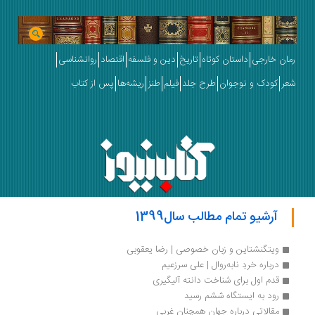
رمان خارجی
داستان کوتاه
تاریخ
دین و فلسفه
اقتصاد
روانشناسی
شعر
کودک و نوجوان
طرح جلد
فیلم
طنز
ریشه‌ها
پس از کتاب
آرشیو تمام مطالب سال1399
ویتگنشتاین و زبان خصوصی | رضا یعقوبی
درباره خردِ نابه‌روال | علی سرزعیم
قدم اول برای شناخت دانته آلیگیری
رود به ایستگاه ششم رسید
مقالاتی درباره جهان همچنان غربی