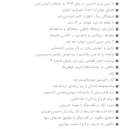
10 رمان برتر خارجی در سال 1399 به انتخاب آرمان ملی
قاچاق حلال! با ناخدا خورشید | فیلم
شیفتگان مرگ انقلاب اکتبر شنیدنی شد
۱۰ مقاله که باید خواند در ۱۴ جلد
پایان‌نامه روح‌الله خالقی: به‌هنگام و به‌ناهنگام
سقراط، دیوگنس و لائودزو در آکادمی فلسفه
6 رمان جین آستن دوباره نقد شد
آزادی و آموزش زنان در آثار پروین اعتصامی
چگونه پا به سن بگذاریم و سرخوش باشیم با سیسرون
پرونده ناصر تقوایی روی میز نوپای شماره 3
نگاهی به جامانده‌ها | مریم کوهی‌کار
ولتر
آزار و فیسیل سوررئالیسم بود
سه‌مجموعه‌داستان‌ از پتر بیکسل ترجمه شد
 دو کتاب متن از دانشنامه زیبایی‌شناسی آکسفورد
درباره فروغ زندگی | رضا فکری
سپید آرام در گفت‌وگو با مهسا حبیبیان
و اما اسب‌ها، اسب‌ها از کنار یکدیگر | حسن فریدی
تحقیق ماللهند در گفت‌وگو با منوچهر صدوقی سها
نگاهی به ادبیات و شر | محمد مهاجری