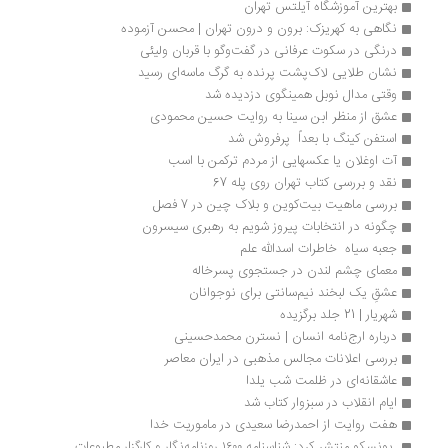
بهترین آموزشگاه آیلتس تهران
نگاهی به کهریزک: برون و درون تهران | محسن آزموده
درنگی در سکوت عرفانی در گفت‌وگو با قربان ولیئی
نشان طلایی لاک‌پشت پرنده به گرگ ماسه‌ای رسید
وقتی مدال نوبل همینگوی دزدیده شد
عشق از منظر ابن سینا به روایت حسین محمودی
استفن کینگ با بعداً  پرفروش‌ شد
آت اوغلان یا عکسهایی از مردم ترکمن با اسب
نقد و بررسی کتاب تهران روی پله 67
بررسی ماهیت بیت‌کوین و بلاک چین در 7 فصل
چگونه در انتخابات پیروز شویم به رهبری سیسرون
جعبه سیاه  خاطرات اسدالله علم
معمای چشم لندن در جستجوی پسرخاله
عشقِ یک لبخند نیم‌سانتی برای نوجوانان
شهریار | 21 جلد برگزیده
درباره ارج‌نامه انسان | نسترن محمدحسینی
بررسی اعلانات مجالس مذهبی در ایران معاصر
عاشقانه‌ای در ظلمت شب یلدا
ایام انقلاب در سبزوار کتاب شد
هفت روایت از احمدرضا سعیدی در ماموریت خدا
 یونسکو منتشر کرد: شناسنامه ۱۶۰۰ روزنامه‌نگار و کارگزار مطبوعات 