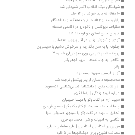
قاچاق حلال! با ناخدا خورشید | فیلم
شیفتگان مرگ انقلاب اکتبر شنیدنی شد
۱۰ مقاله که باید خواند در ۱۴ جلد
پایان‌نامه روح‌الله خالقی: به‌هنگام و به‌ناهنگام
سقراط، دیوگنس و لائودزو در آکادمی فلسفه
6 رمان جین آستن دوباره نقد شد
آزادی و آموزش زنان در آثار پروین اعتصامی
چگونه پا به سن بگذاریم و سرخوش باشیم با سیسرون
پرونده ناصر تقوایی روی میز نوپای شماره 3
نگاهی به جامانده‌ها | مریم کوهی‌کار
ولتر
آزار و فیسیل سوررئالیسم بود
سه‌مجموعه‌داستان‌ از پتر بیکسل ترجمه شد
 دو کتاب متن از دانشنامه زیبایی‌شناسی آکسفورد
درباره فروغ زندگی | رضا فکری
سپید آرام در گفت‌وگو با مهسا حبیبیان
و اما اسب‌ها، اسب‌ها از کنار یکدیگر | حسن فریدی
تحقیق ماللهند در گفت‌وگو با منوچهر صدوقی سها
نگاهی به ادبیات و شر | محمد مهاجری
مروری بر استانبول استانبول | علی سلمانی‌خلیلی
مصائب آشپزی برای دیکتاتورها در 5 قاره