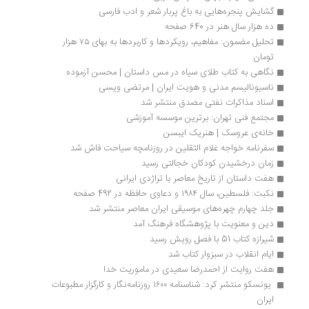
گشایش پنجره‌هایی به باغ پربار شعر و ادب فارسی
ده هزار سال هنر در 640 صفحه
تحلیل مضمون: مفاهیم، رویکردها و کاربردها به بهای ۷۵ هزار 
تومان
نگاهی به کتاب طلای سیاه در مس داستان | محسن آزموده
ناسیونالیسم مدنی و هویت ایران | مرتضی ویسی
اسناد مذاکرات نفتی مصدق منتشر شد
مجتمع فنی تهران: برترین موسسه آموزشی
خانه‌ی عروسک | هنریک ایبسن
سفرنامه خواجه غلام الثقلین در روزنامچه سیاحت فاش شد
زمان درخشیدن کودکان خجالتی رسید
هفت داستان از تاریخ معاصر با تراژدی ایرانی
نکبت: فلسطین، سال ۱۹۸۴ و دعاوی حافظه در 492 صفحه
جلد چهارم چهره‌های موسیقی ایران معاصر منتشر شد
دین و معنویت با پژوهشگاه فرهنگ آمد
شیرازه کتاب 51 با فصل رویش رسید
ایام انقلاب در سبزوار کتاب شد
هفت روایت از احمدرضا سعیدی در ماموریت خدا
 یونسکو منتشر کرد: شناسنامه ۱۶۰۰ روزنامه‌نگار و کارگزار مطبوعات 
ایران