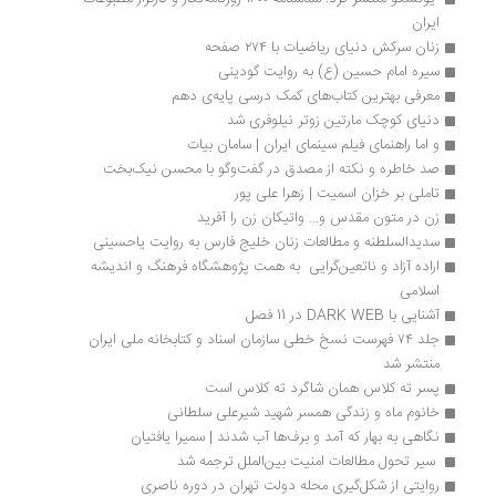
ایران
زنان سرکش دنیای ریاضیات با ۲۷۴ صفحه
سیره‌ امام حسین (ع) به روایت گودینی
معرفی بهترین کتاب‌های کمک درسی پایه‌ی دهم
دنیای کوچک مارتین زوتر نیلوفری شد
و اما راهنمای فیلم سینمای ایران | سامان بیات
صد خاطره و نکته از مصدق در گفت‌وگو با محسن نیک‌بخت
تاملی بر خزان اسمیت | زهرا علی پور
زن در متون مقدس و... واتیکان زن را آفرید
سدیدالسلطنه و مطالعات زنان خلیج فارس به روایت یاحسینی
اراده آزاد و ناتعین‌گرایی  به همت پژوهشگاه فرهنگ و اندیشه 
اسلامی‌
آشنایی با DARK WEB در 11 فصل
جلد ۷۴ فهرست نسخ خطی سازمان اسناد و کتابخانه ملی ایران 
منتشر شد
پسر ته کلاس همان شاگرد ته کلاس است
خانوم ماه و زندگی همسر شهید شیرعلی سلطانی
نگاهی به بهار که آمد و برف‌ها آب شدند | سمیرا یافتیان
 سیر تحول مطالعات امنیت بین‌الملل ترجمه شد
روایتی از شکل‌گیری محله دولت تهران در دوره ناصری