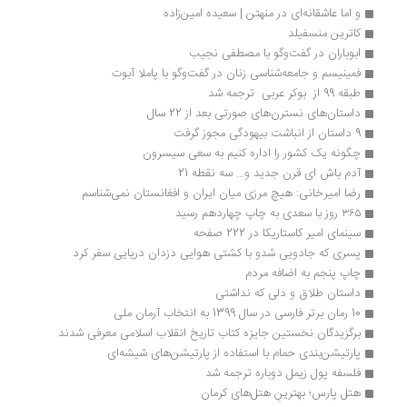
و اما عاشقانه‌ای در منهتن | سعیده امین‌زاده
کاترین منسفیلد
ابوباران در گفت‌وگو با مصطفی نجیب
فمینیسم و جامعه‌‌شناسی زنان در گفت‌وگو با پاملا آبوت
طبقه 99 از  بوکر عربی  ترجمه شد
داستان‌های نسترن‌های صورتی بعد از 22 سال
9 داستان از انباشت بیهودگی مجوز گرفت
چگونه یک کشور را اداره کنیم به سعی سیسرون
آدم باش ای قرن جدید و... سه نقطه 21
رضا امیرخانی: هیچ مرزی میان ایران و افغانستان نمی‌شناسم
۳۶۵ روز با سعدی به چاپ چهاردهم رسید
سینمای امیر کاستاریکا در 222 صفحه
پسری که جادویی شدو با کشتی هوایی دزدان دریایی سفر کرد
چاپ پنجم به اضافه مردم
داستان طلاق و دلی که نداشتی
10 رمان برتر فارسی در سال 1399 به انتخاب آرمان ملی
برگزیدگان نخستین جایزه کتاب تاریخ انقلاب اسلامی معرفی شدند
پارتیشن‌بندی حمام با استفاده از پارتیشن‌های شیشه‌ای
فلسفه پول زیمل دوباره ترجمه شد
هتل پارس؛ بهترینِ هتل‌های کرمان