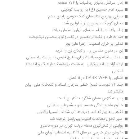
زنان سرکش دنیای ریاضیات با ۲۷۴ صفحه
سیره‌ امام حسین (ع) به روایت گودینی
معرفی بهترین کتاب‌های کمک درسی پایه‌ی دهم
دنیای کوچک مارتین زوتر نیلوفری شد
و اما راهنمای فیلم سینمای ایران | سامان بیات
صد خاطره و نکته از مصدق در گفت‌وگو با محسن نیک‌بخت
تاملی بر خزان اسمیت | زهرا علی پور
زن در متون مقدس و... واتیکان زن را آفرید
سدیدالسلطنه و مطالعات زنان خلیج فارس به روایت یاحسینی
اراده آزاد و ناتعین‌گرایی  به همت پژوهشگاه فرهنگ و اندیشه 
اسلامی‌
آشنایی با DARK WEB در 11 فصل
جلد ۷۴ فهرست نسخ خطی سازمان اسناد و کتابخانه ملی ایران 
منتشر شد
پسر ته کلاس همان شاگرد ته کلاس است
خانوم ماه و زندگی همسر شهید شیرعلی سلطانی
نگاهی به بهار که آمد و برف‌ها آب شدند | سمیرا یافتیان
 سیر تحول مطالعات امنیت بین‌الملل ترجمه شد
روایتی از شکل‌گیری محله دولت تهران در دوره ناصری
10 رمان برتر خارجی در سال 1399 به انتخاب آرمان ملی