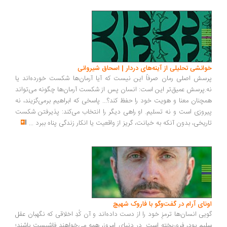
خوانشی تحلیلی از آینه‌های دردار | اسحاق شیروانی
پرسش اصلی رمان صرفاً این نیست که آیا آرمان‌ها شکست خورده‌اند یا
نه.پرسش عمیق‌تر این است: انسان پس از شکست آرمان‌ها چگونه می‌تواند
همچنان معنا و هویت خود را حفظ کند؟... پاسخی که ابراهیم برمی‌گزیند، نه
پیروزی است و نه تسلیم. او راهی دیگر را انتخاب می‌کند: پذیرفتن شکست
تاریخی، بدون آنکه به خیانت، گریز از واقعیت یا انکار زندگی پناه ببرد
...
اونای آرام در گفت‌وگو با فاروک شهیچ‭
گویی انسان‌ها ترمزِ خود را از دست داده‌اند و آن کُدِ اخلاقی که نگهبان عقل
سلیم بود، فروریخته است. در دنیای امروز، همه می‌خواهند فاشیست باشند؛