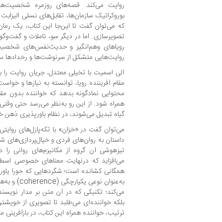
روایت می‌کند. قصه‌های روزمره شخصیت‌ها
بوروکراتیک سازمان‌ها، تقابل‌های نسلی الیزا
که می‌توان گفت تا این‌جا این کتاب، یک رما
تصویرسازی. اما در دیگر سو، تاملات و گفت‌و
رویاهای وهم‌انگیز و حدیث‌نفس‌های شخصیت‌
روایت‌هایی متشکل از سرنوشت‌ها و رخدادها س
آلی اسمیت با تخیلی معتدل، جریان روایت را ب
مقام آفریننده رویا، توانسته به نیازها و خ
محتوایی نمادگونه بدهد که خواننده بدون مقا
همراه شود. از این رو به‌نظر می‌رسد حتی وقت
گیاه تبدیل می‌شوند، در نظام باورپذیری ذهن 
می‌توان گفت در «خزان» با تکه‌پازل‌های روایتی 
داستان به روان‌های فردی و خیال‌پردازی‌های
تیزهوشی آن گروه از مکانیزم‌های روانی را د
می‌افزاید که درنهایت معناهای خصوصی اسطوره
همگانی کشانده ‌است؛ شگردهایی که حورا یاوری
می‌کند؛ تکنیکی که در آن متن بر مدار نویسند
بلکه خواننده‌ای می‌طلبد تا تصویری از خویشتن ر
ترتیب، خواننده همراه این کتاب، در بازآفرینی 