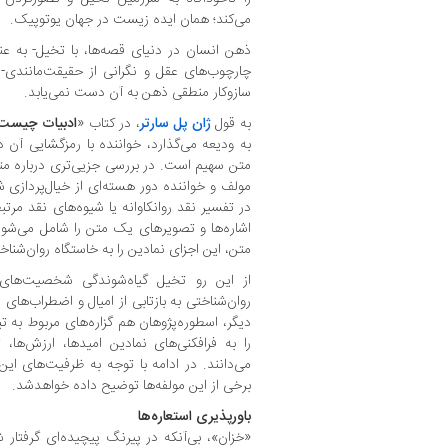
می‌کند؛ همان ایده زیست در جهان یوتوپیک.
ذهن انسان در دنیای قصه‌ها، با تخیل- به ع
چارچوب‌های عقل و نگرانی از حقیقت‌مانندی- 
سازوکار منطقی ذهن به آن دست نمی‌یابد.
به قول
ژان پل سارتر
، در کتاب «
ادبیات چیست
به‌ ودیعه می‌گذارد، خواننده با رمزگشایی آن
متن سهیم است. در بررسی جزیی‌تری درباره مت
مولف و خواننده دور هسته‌ای از خیال‌پردازی
در تفسیر نقد روانکاوانه یا شیوه‌های نقد مرتب
اشاره‌ها و تصویرهای یک متن را شامل می‌شود
متن، این اجزای نمادین را به خاستگاه روان‌شناخ
از این رو تخیل گیاه‌شوندگی شخصیت‌های
روان‌شناختی به بازتابی از امیال و اضطراب‌های
دیگر، اسطوره‌پژوهان هم گزاره‌های مربوط به
را به فرافکنی‌های نمادین امیدها، ارزش‌ها
می‌دانند. در ادامه با توجه به ظرفیت‌های ای
برخی از این مولفه‌ها توضیح داده خواهدشد.
باورپذیری استعاره‌ها
«خزان»، بی‌آنکه در پیرنگ پیچیده‌ای گرفتار