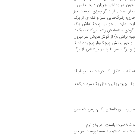
خون در بدنش جریان دارد. نفس را
بیدار است. او دیگر چیزی نیست جز
اری؛ رگبرگ‌هایی سبز و تکه‌ای از برگ
ایت دارد از حواس پنجگانه‌اش برگ
از گودی چشمانش رشد می‌کنند، برگ‌ها
سبیه براش.»} از گوش‌هایش سر بیرون
ها و دور بدنش پیچک‌وار پیچیده‌اند تا
 و برگ، سر تا پا در پوششی از برگ
نم که به شکل یک درخت، تغییر قیافه
 یک چیزی بگین؛ مثل یک مرد دیگه با
 وارد این داستان بکنم، پس شخصی
است، اما دختربچه سفیدپوست مریض