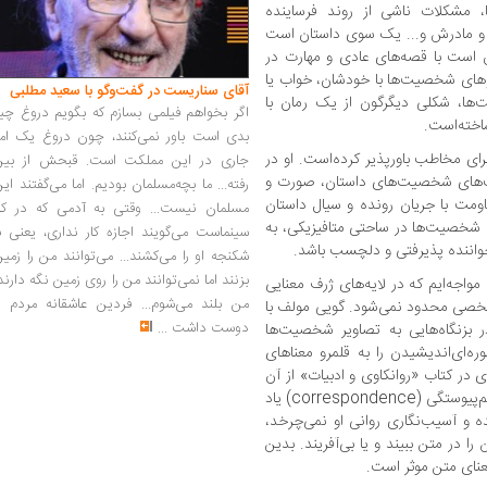
، مشکلات ناشی از روند فرساینده
بت و مادرش و... یک سوی داستان است
ن است با قصه‌های عادی و مهارت در
گوهای شخصیت‌ها با خودشان، خواب یا
آقای سناریست در گفت‌وگو با سعید مطلبی
ها، شکلی دیگرگون از یک رمان با
اگر بخواهم فیلمی بسازم که بگویم دروغ چی
اخته‌است.
بدی است باور نمی‌کنند، چون دروغ یک امر
رای مخاطب باورپذیر کرده‌است. او در
جاری در این مملکت است. قبحش از بین
واست‌های شخصیت‌های داستان، صورت و
رفته... ما بچه‌مسلمان بودیم. اما می‌گفتند ای
ومت با جریان رونده و سیال داستان
مسلمان نیست... وقتی به آدمی که در کار
ی شخصیت‌ها در ساحتی متافیزیکی، به
سینماست می‌گویند اجازه کار نداری، یعنی ب
خواننده پذیرفتی و دلچسب باشد.
شکنجه او را می‌کشند... می‌توانند من را زمی
بزنند اما نمی‌توانند من را روی زمین نگه دارند
مواجه‌ایم که در لایه‌های ژرف معنایی
من بلند می‌شوم... فردین عاشقانه مردم را
 شخصی محدود نمی‌شود. گویی مولف با
دوست داشت
...
ر بزنگاه‌هایی به تصاویر شخصیت‌ها
‌ای‌اندیشیدن را به قلمرو معناهای
 در کتاب «روانکاوی و ادبیات» از آن
به‌‌عنوان نوعی یکپارچگی (coherence) و به‌هم‌پیوستگی (correspondence) یاد
ه و آسیب‌نگاری روانی او نمی‌چرخد،
ا در متن ببیند و یا بی‌آفریند. بدین
معنای متن موثر است.