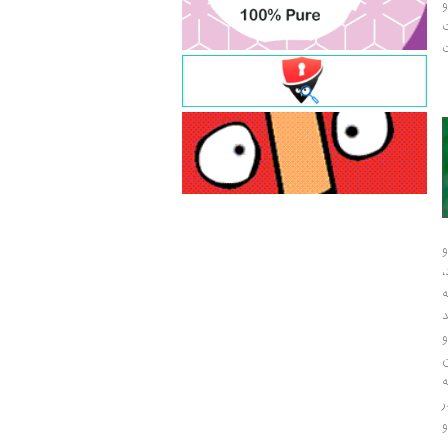
و
ت
ت
و
و
ر