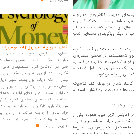
شادی‌هایش
...
صیت‌های معروف، نقاشی‌های مطرح و
‌های بینامتنی مولف است که گویی او
اتفاق‌های داستان کشانده‌ است. طنز
 از دیگر ویژگی‌های محتوایی کتاب
نگاهی به روان‌شناسی پول | ایما موسی‌زاده
ن در پرداخت شخصیت‌های قصه و آنچه
انسان‌ها با ترس، طمع، امید، حسرت و
اهوی شخصیت‌ها در ساحتی استعاره‌ای
مقایسه زندگی می‌کنند و همین احساسات،
رویاگونه شخصیت‌ها حکایت می‌کند. به
حتی در آگاه‌ترین افراد، تصمیم‌های مالی ر
ای یک تخیل روان در طول قصه، به
شکل می‌دهد. از این منظر، «روان‌شناسی پول
گ‌هایی روییده می‌شود.
بیش از آنکه درباره پول باشد، کتابی دربار
 گرفتار شدن در ورطه نقد کلاسیک
انسان معاصر و رابطه پرتنش او با مفهوم ثرو
ت‌ها و تاحدودی رمزگشایی استعاره
و دارایی است... اوزل به‌جای ارائه نسخه‌ها
مستقیم یا توصیه‌های دستوری، تجربه زندگی
ولف و خواننده:
سرمایه‌گذاران، کارآفرینان، میلیاردرها و حت
افراد عادی را روایت می‌کند و از دل این
ی آفرینش اثری ادبی، همواره یکی از
داستان‌ها روایت خود را برمی‌سازد و بحث ر
باشد؛ تصور جهانی مطلوب‌تر یا فرار از
به پیش می‌راند
...
مناسبات زیست روزمره و... انسان‌ها
 جهانی با متغیرهای مطلوب هدایت