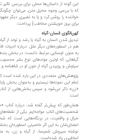
این گونه از داستان‌ها محلی برای بررسی تاثیر 
که با بررسی وجوه مخیل متن، می‌توان چگونگ
خواننده را روشن کرد و یا به تعبیری دیگر مفهو
برای بروز خویشتن مخاطب) پرداخت.
کهن‌الگوی انسان-گیاه
تبدیل ‌شدن انسان به گیاه یا رشد و تولد از گیا
هم در اسطوره‌های دیگر ملل. درباره ادبیات فار
به متون اوستایی مرتبط دانست در بخش بندهش
گیاهانی که اولین مولدهای نوع بشر محسوب 
سیاوش و روییدن گیاه از خون او در شاهنامه و..
پژوهش‌های متعددی در این باره شده ‌است که 
تمام این نمونه‌ها نیستیم و به‌عنوان بخش پای
«زن» ذکر می‌شود و سپس بخش‌هایی از کتاب 
است:
همان‌طور که پیش‌تر گفته شد، درباره کتاب «خزا
شخصیت‌های کتاب مواجه‌ایم. یکی از نقطه‌های
خیال و واقعیت، در بزنگاه‌هایی است که شخص
اعضای‌شان به این اثر خاصیتی اسطوره‌ای بخشی
نوشته سیروش شمیسا، از گیاه و زن، به عن
اساطیری یاد شده‌است.