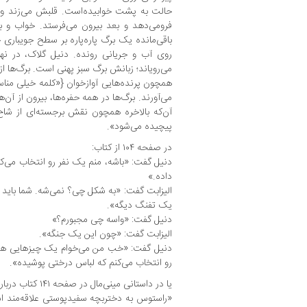
حالت به پشت خوابیده‌است. قلبش می‌زند و 
فرومی‌دهد و بعد بیرون می‌فرستد. خواب ‌و 
باقی‌مانده یک برگ پاره‌پاره بر سطح جویباری ج
روی آب و جریانی رونده. دنیل گلاک، در نه
می‌رویاند؛ زبانش برگ سبز پهنی است. برگ‌ها 
همچون پرنده‌هایی آوازخوان {«کلمه خیلی منا
می‌آورند. برگ‌ها در همه حفره‌ها، بیرون از آن‌
آن‌که بالاخره همچون نقش برجسته‌ای از شاخ
پیچیده می‌شود».
در صفحه ۱۰۴ از کتاب:
دنیل گفت: «باشه، منم یک نفر رو انتخاب می‌ک
داده.»
الیزابت گفت: «به شکل چی؟ نمی‌شه. شما باید
یک تفنگ دیگه».
دنیل گفت: «واسه چی مجبورم؟»
الیزابت گفت: «چون این یک جنگه».
دنیل گفت: «خب من می‌خوام یک چیزهایی هم
رو انتخاب می‌‌کنم که لباس درختی پوشیده».
یا در داستانی مینی‌مال در صفحه ۱۴۱ کتاب درباره شخصیت راستوی می‌خوانیم:
«راستوس به دختربچه سفیدپوستی علاقه‌مند 