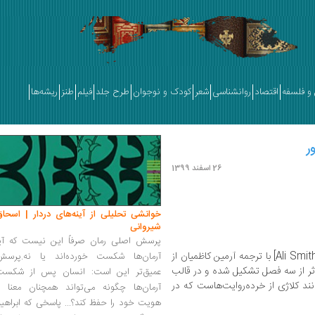
و فلسفه
اقتصاد
روانشناسی
شعر
کودک و نوجوان
طرح جلد
فیلم
طنز
ریشه‌ها
ر
26 اسفند 1399
خوانشی تحلیلی از آینه‌های دردار | اسحاق
شیروانی
پرسش اصلی رمان صرفاً این نیست که آیا
[Ali Smith] با ترجمه آرمین کاظمیان از
آرمان‌ها شکست خورده‌اند یا نه.پرسش
ثر از سه فصل تشکیل شده و در قالب
عمیق‌تر این است: انسان پس از شکست
ند کلاژی از خرده‌روایت‌هاست که در
آرمان‌ها چگونه می‌تواند همچنان معنا و
هویت خود را حفظ کند؟... پاسخی که ابراهی