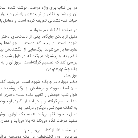
در این کتاب برای واژه درخت، نوشته شده ‌است 
آن و رشد و تکثیر و فرایندهای زایشی و باززا
حیات تمام‌نشدنی تعریف کرده ‌است و معادل با ن
در صفحه ۸۶ کتاب می‌خوانیم:
دنیل از بالکن جایگاه، یکی از دست‌های دختر ر
شهود است. می‌بیند که دست، از جوانه‌ها و
غنچه‌ها باز می‌شوند. برگ‌هایی از انگشتانش بیر
قاضی به او پیشنهاد می‌کند که در طول شب وقت
بررسی کند که تصمیم گرفته‌است امروز آن را به د
یک چشم‌برهم‌زدن.
روز بعد.
دختر دوباره در جایگاه شهود است. می‌شود گفت
حالا فقط صورت و موهایش از برگ پوشیده ن
طول شب خودش را تغییر داده‌است؛ دختری اسط
خدا تصمیم گرفته او را در اختیار بگیرد. او خو
به تملک هیچ‌کس دیگری درنمی‌آید....
دنیل با خود فکر می‌کند: «اینم یک آوازی 
سفید درخت نگاه می‌کند که بالا می‌آید و دهان،
در صفحه ۱۵۱ از کتاب می‌خوانیم:
پیرمردی روی تختخوابی در یک موسسه مراقبت