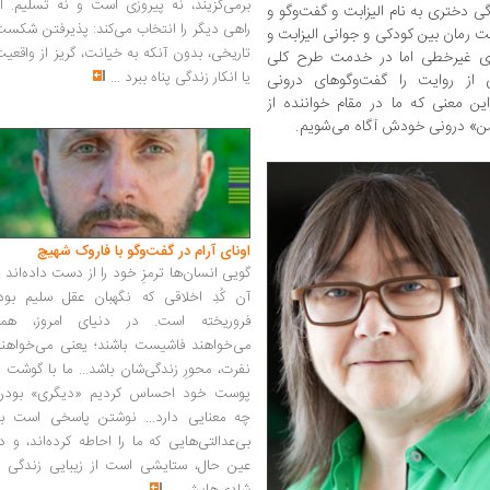
برمی‌گزیند، نه پیروزی است و نه تسلیم. ا
دختری به نام الیزابت و گفت‌وگو و
راهی دیگر را انتخاب می‌کند: پذیرفتن شکس
یت رمان بین کودکی و جوانی الیزابت و
تاریخی، بدون آنکه به خیانت، گریز از واقعی
ری غیرخطی اما در خدمت طرح کلی
یا انکار زندگی پناه ببرد
...
ی از روایت را گفت‌وگوهای درونی
 معنی که ما در مقام خواننده از
من» درونی خودش آگاه می‌شویم.
اونای آرام در گفت‌وگو با فاروک شهیچ‭
گویی انسان‌ها ترمزِ خود را از دست داده‌اند 
آن کُدِ اخلاقی که نگهبان عقل سلیم بود،
فروریخته است. در دنیای امروز، همه
می‌خواهند فاشیست باشند؛ یعنی می‌خواهند
نفرت، محورِ زندگی‌شان باشد... ما با گوشت 
پوست خود احساس کردیم «دیگری» بودن
چه معنایی دارد... نوشتن پاسخی است به
بی‌عدالتی‌هایی که ما را احاطه کرده‌اند، و د
عین حال، ستایشی است از زیبایی زندگی و