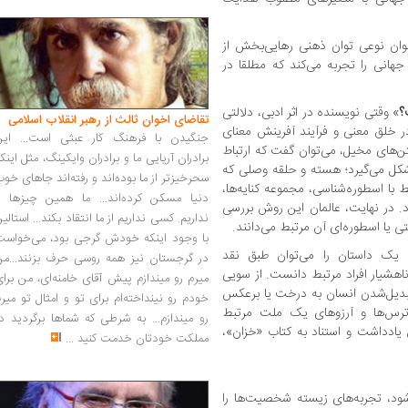
نوان نوعی توان ذهنی رهایی‌بخش از
جهانی را تجربه می‌کند که مطلقا در
؟
» وقتی نویسنده در اثر ادبی، دلالتی
تقاضای اخوان ثالث از رهبر انقلاب اسلامی
 در خلق معنی و فرآیند آفرینش معنای
جنگیدن با فرهنگ کار عبثی است... این
ن‌های مخیل، می‌توان گفت که ارتباط
برادران آریایی ما و برادران وایکینگ، مثل اینک
 شکل می‌گیرد؛ هسته و حلقه وصلی که
سحرخیزتر از ما بوده‌اند و رفته‌اند جاهای خو
ط با اسطوره‌شناسی، مجموعه کنایه‌ها،
دنیا مسکن کرده‌اند... ما همین چیزها را
. در نهایت، عالمان این روش بررسی
نداریم. کسی نداریم از ما انتقاد بکند... استالی
تی یا اسطوره‌ای آن مرتبط می‌دانند.
با وجود اینکه خودش گرجی بود، می‌خواست
 یک داستان را می‌توان طبق نقد
در گرجستان نیز همه روسی حرف بزنند...من
 ناهشیار افراد مرتبط دانست. از سویی
میرم رو میندازم پیش آقای خامنه‌ای، من برا
 تبدیل‌شدن انسان به درخت یا برعکس
خودم رو نینداخته‌ام برای تو و امثال تو میر
، ترس‌ها و آرزوهای یک ملت‌ مرتبط
رو میندازم... به شرطی که شماها برگردید د
ن یادداشت و استناد به کتاب «خزان»،
مملکت خودتان خدمت کنید
...
 شود، تجربه‌های زیسته شخصیت‌ها را