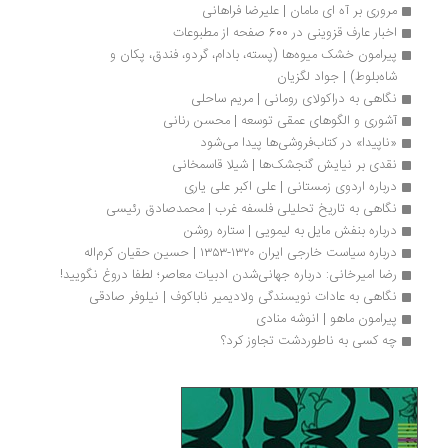
مروری بر آه ای مامان | علیرضا فراهانی
اخبار عارف قزوینی در 600 صفحه از مطبوعات
پیرامون خشک میوه‌ها (پسته، بادام، گردو، فندق، پکان و 
شاه‌بلوط) | جواد لگزیان
نگاهی به دراکولای رومانی | مریم ساحلی
آشوری و الگوهای عمقی توسعه | محسن رنانی
«ناپیدا» در کتاب‌فروشی‌ها پیدا می‌شود
نقدی بر نیایش گنجشک‌ها | شیلا قاسمخانی
درباره اردوی زمستانی | علی اکبر علی یاری
نگاهی به تاریخ تحلیلی فلسفه غرب | محمدصادق رئیسی
درباره بنفش مایل به لیمویی | ستاره روشن
درباره سیاست خارجی ایران ۱۳۲۰-۱۳۵۳ | حسین حقیان کرم‌اله
رضا امیرخانی: درباره جهانی‌شدن ادبیات معاصر؛ لطفا دروغ نگویید!
نگاهی به عادات نویسندگی ولادیمیر ناباکوف | نیلوفر صادقی
پیرامون ماهو | انوشه منادی
چه کسی به ناطوردشت تجاوز کرد؟ 