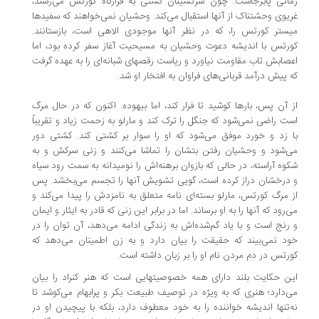
انی پابرجاست. چون سرنشینان کشتی به قرارگاه کورتس می‌رسند،
یوی وحشتناک از آنها استقبال می‌کند. وحشیان نمی‌خواهند که سفیدها
ستر کورتس را، که در نظر آنها موجودی الاهی است، بازستانند.
رتس با اندیشه دعوت وحشیان به مسیحیت آغاز سفر کرده بود، اما
صابش تاب مقاومت نیاورد و ریاست رقصهای شبانه‌ای را به عهده گرفت
 پیش درآمد قربانی‌های فراوان به افتخار او شد.
 آن پس، بارها کوشید تا فرار کند، اما بیهوده. اکنون که در حال مرگ
ت راضی نمی‌شود که جنگل را ترک کند و مارلو به زحمت زیاد و تقریباً
 زد و خورد موفق می‌شود که او را سوار بر کشتی کند. کشتی دور
‌شود و وحشیان رفتن بتشان را تماشا می‌کنند و زنی سرکش و به
وه آراسته، در حالی که بازوان برهنه‌اش را نومیدانه به سمت رود سیاه
درخشان دراز کرده است، گویی تشویش آنها را تجسم می‌بخشد. پس
 مرگ کورتس، مارلو بسته‌ای نامه متعلق به نامزدش را پیدا می‌کند و
‌رود که آنها را به او برساند. اما در برابر این زنی که قادر به ایثار و ایمان
رنج است و با یاد گم‌شده‌اش به زندگی ادامه می‌دهد، آن توان را در
د نمی‌بیند که حقیقت را بیان دارد و به زن اطمینان می‌دهد که
رتس در دم مردن نام او را بر زبان داشته است.
ن حکایت بلند دارای همه خصوصیتهایی است که هنر کنراد را بیان
‌دارد؛ هنری که به ویژه در توصیف طبیعت بکر و پرابهام می‌کوشد تا
‌تنها اندیشه خواننده را به خود معطوف دارد، بلکه با پیچیدن او در