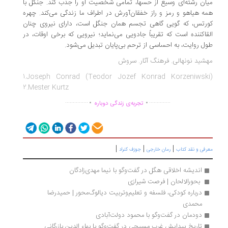
ان رشته‌ای وسیع از حسها، تمامی شخصیت او را جذب کند. جنگل با
ه هیاهو و رمز و راز خفقان‌آورش در اطراف ما زندگی می‌کند. چهره
رتس، که گویی گاهی تجسم همان جنگل است، دارای نیروی چنان
قاکننده است که تقریباً جادویی می‌نماید؛ نیرویی که برخی اوقات، در
ل روایت، به احساسی از ترحم بی‌پایان تبدیل می‌شود.
شید نونهالی. فرهنگ آثار. سروش
1.Joseph Conrad (Teodor Jozef Konrad Korzeniwski
2.Mester Kurtz
.
.
...............
..............
تجربه‌ی زندگی دوباره
|
|
|
رفی و نقد کتاب
رمان خارجی
جوزف کنراد
اندیشه اخلاقی هگل در گفت‌وگو با نیما مهدی‌زادگان
 بحورالالحان | فرصت شیرازی
درباره کودکی، فلسفه و تعلیم‌وتربیت دیالوگ‌محور | حمیدرضا 
محمدی
دودمان در گفت‌وگو با محمود دولت‌آبادی
تاریخ پیدایش غرب مسیحی در گفت‌وگو با بهاء الدین بازرگانی