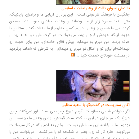
اضای اخوان ثالث از رهبر انقلاب اسلامی
گیدن با فرهنگ کار عبثی است... این برادران آریایی ما و برادران وایکینگ،
ل اینکه سحرخیزتر از ما بوده‌اند و رفته‌اند جاهای خوب دنیا مسکن
ده‌اند... ما همین چیزها را نداریم. کسی نداریم از ما انتقاد بکند... استالین با
ود اینکه خودش گرجی بود، می‌خواست در گرجستان نیز همه روسی
ف بزنند...من میرم رو میندازم پیش آقای خامنه‌ای، من برای خودم رو
نداخته‌ام برای تو و امثال تو میرم رو میندازم... به شرطی که شماها برگردید
 مملکت خودتان خدمت کنید
...
ای سناریست در گفت‌وگو با سعید مطلبی
ر بخواهم فیلمی بسازم که بگویم دروغ چیز بدی است باور نمی‌کنند، چون
وغ یک امر جاری در این مملکت است. قبحش از بین رفته... ما بچه‌مسلمان
دیم. اما می‌گفتند این مسلمان نیست... وقتی به آدمی که در کار سینماست
‌گویند اجازه کار نداری، یعنی با شکنجه او را می‌کشند... می‌توانند من را
ین بزنند اما نمی‌توانند من را روی زمین نگه دارند، من بلند می‌شوم...