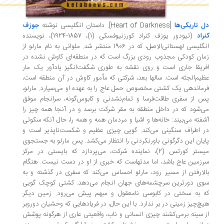
 تاریکی‌ها
[Heart of Darkness]
. داستان انگلیسی نوشته
جوزف
راد
(تیودور یوزف کنراد کورزنیوفسکی (1)، 1857-1924)،‌ نویسنده
انگلیسی لهستانی‌الاصل، که در 1906 منتشر شد. ملوانی به نام مارلو از
ان کودکی مجذوب رودی بزرگ است که در منطقه‌ای کاوش نشده در
ریقا جاری است و روی نقشه به طوری شگفت‌انگیز یادآور یک مار
یم‌الجثه است. سالها بعد، شرکتی که مأمور کاوش در آن منطقه است،
ماندهی یک کشتی مخصوص حمل عاج را به عهده او می‌سپارد. مارلو،
 از سفری طاقت‌فرسا و تمام‌نشدنی و کابوس‌گونه، سرانجام موفق
‌شود که در داخل منطقه به مقر شرکت برسد و در آنجا همه چیز را
فته می‌بیند: خانه‌ها و اشیا و مردمان همه و همه را، حال آنکه سکوتی
 اطراف سنگینی می‌کند. گویی چیزی عظیم و شکست‌ناپذیر است و
یان این دگرگونی باورنکردنی را انتظار می‌کشد. پس مارلو به جستجوی
میستر کورتس (2)، نماینده شرکت، می‌پردازد که بایستی در مرکز
زمین عاج باشد، اما مدتهاست که خبری از او در دست نیست. هنگام
لارفتن از مسیر رود، مارلو احساس می‌کند که سفری در گذشته و به
ی دورترین سرچشمه‌های جهان انجام می‌دهد. کشتی کوچک گویی
 به سختی در کابوسی نامعقول و مبهم پیش می‌رود. زمین دیگر
چ‌چیز زمینی در بر ندارد. با این حال، در فریادهایی که وحشیان دوروبر
 سینه برمی‌کشند چیزی انسانی و ناب، واقعیتی عاری از هرگونه پوشش