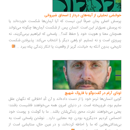
انشی تحلیلی از آینه‌های دردار | اسحاق شیروانی
سش اصلی رمان صرفاً این نیست که آیا آرمان‌ها شکست خورده‌اند یا
.پرسش عمیق‌تر این است: انسان پس از شکست آرمان‌ها چگونه می‌تواند
چنان معنا و هویت خود را حفظ کند؟... پاسخی که ابراهیم برمی‌گزیند، نه
روزی است و نه تسلیم. او راهی دیگر را انتخاب می‌کند: پذیرفتن شکست
ریخی، بدون آنکه به خیانت، گریز از واقعیت یا انکار زندگی پناه ببرد
...
ونای آرام در گفت‌وگو با فاروک شهیچ
یی انسان‌ها ترمزِ خود را از دست داده‌اند و آن کُدِ اخلاقی که نگهبان عقل
یم بود، فروریخته است. در دنیای امروز، همه می‌خواهند فاشیست باشند؛
نی می‌خواهند نفرت، محورِ زندگی‌شان باشد... ما با گوشت و پوست خود
ساس کردیم «دیگری» بودن چه معنایی دارد... نوشتن پاسخی است به
‌عدالتی‌هایی که ما را احاطه کرده‌اند، و در عین حال، ستایشی است از