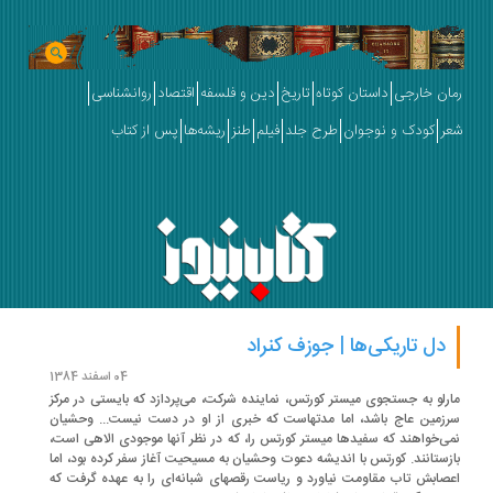
ان خارجی
داستان کوتاه
تاریخ
دین و فلسفه
اقتصاد
روانشناسی
ر
کودک و نوجوان
طرح جلد
فیلم
طنز
ریشه‌ها
پس از کتاب
دل تاریکی‌ها | جوزف کنراد
04 اسفند 1384
رلو به جستجوی میستر کورتس، نماینده شرکت، می‌پردازد که بایستی در مرکز
زمین عاج باشد، اما مدتهاست که خبری از او در دست نیست... وحشیان
ی‌خواهند که سفیدها میستر کورتس را، که در نظر آنها موجودی الاهی است،
زستانند. کورتس با اندیشه دعوت وحشیان به مسیحیت آغاز سفر کرده بود، اما
صابش تاب مقاومت نیاورد و ریاست رقصهای شبانه‌ای را به عهده گرفت که