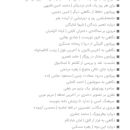
برای هر روز یک قدم نزدیکتر | محمد امین فقیهی
پیرامون حافظ از نگاهی دیگر | امین نجیبی
جامعه‌شناسی روز و دورنمایی از آینده علم
درباره تعمیر زندگان | شیوا شایگان
مروری بر سه‌گانه‌ی دختران کابلی | کیانا اکرامیان
نگاهی به الیور تویست | صادق وفایی
پیرامون گلبرگی از دریا | ریحانه عسگری
نگاهی به آخرین قارون یا آخرین غول | زینب کاظم‌خواه
پیرامون مختار در روزگار | حامد قصری
نشست نقد و بررسی از کاشغر تا استانبول
درباره جای خالی سلوچ | زهره مرتجی
پیرامون بدرود سعادت زمین | مسعود عباس زاده
نگاهی به سووشون | احمد آفتابی
 ساحره پورتوبلو: یک یتیم سر راهی
نظری بر تصویر دختری در آخرین لحظه | مریم عربی
 سرهنگ کسی را ندارد تا برایش نامه بنویسد 
مروری بر مکاتب تفسیری در فقه امامیه | محسن آزموده
درباره پطرزبورگ | محمد صابری
نگاهی به فرار از کابل | امان شادکام
درباره این بچه | زهره مسکنی