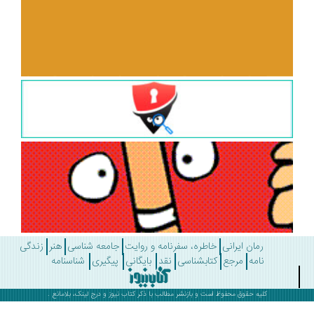
رمان ایرانی
خاطره، سفرنامه و روایت
جامعه شناسی
هنر
زندگی
نامه
مرجع
کتابشناسی
نقد
بایگانی
پیگیری
شناسنامه
کلیه حقوق محفوظ است و بازنشر مطالب با ذکر
کتاب نیوز
و درج لینک، بلامانع .