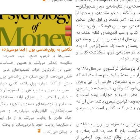
شادی‌هایش
...
سخه‌بردار کتابخانه‌ی دربار سلجوقیان–
 پیشگفتار و دو مقدمه‌ی پرمحتوا از
ه‌اند؛ «در مقدمه‌ی اول جان سخن
بندی موضوعی فرهنگ ایرانی، و نقد
 کتاب و سیر اندیشه‌ی نظام‌الملک به
ه سی سال اندیشیدن به ایران و ساختن
 روستای حسدآباد مشرق‌زمین نادیده
نگاهی به روان‌شناسی پول | ایما موسی‌زاده
ت. در مقدمه‌ی دوم، سرگذشت کتاب و
انسان‌ها با ترس، طمع، امید، حسرت و
ح می‌شوند.
مقایسه زندگی می‌کنند و همین احساسات،
(Charles Schefer)، پژوهشگر فرانسوی، در سال ۱۸۹۱ به
حتی در آگاه‌ترین افراد، تصمیم‌های مالی ر
پاریس منتشر کرد. نام سیاست‌نامه که
شکل می‌دهد. از این منظر، «روان‌شناسی پول
در سایر نشرهای فارسی آن نیز برجای
بیش از آنکه درباره پول باشد، کتابی دربار
ی‌شود که واژه‌ی «سیاست» در دوره‌ی
انسان معاصر و رابطه پرتنش او با مفهوم ثرو
ه معنی تنبیه و مجازات بوده است و
و دارایی است... اوزل به‌جای ارائه نسخه‌ها
جموعه قوانین کیفری باشد. حال آن که
مستقیم یا توصیه‌های دستوری، تجربه زندگی
 آن یاد می‌کند، کتابی است در سیره و
سرمایه‌گذاران، کارآفرینان، میلیاردرها و حت
افراد عادی را روایت می‌کند و از دل این
طوسی به سرزمین ایران و پادشاهان
داستان‌ها روایت خود را برمی‌سازد و بحث ر
کومت بلخ تا صدارت الپ‌ارسلان و
به پیش می‌راند
...
رباریان واقع شده بود، فرمانی از