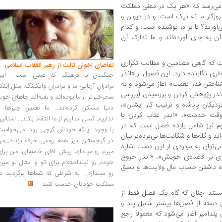
ان می‌رسد که: «هر یک در معنی مملکت
وزگار ما نه نیک است، و در دیوان و
آورند؟ یا بر ما پوشیده است؛ و کدام
 به جای آورده‌اند و ما تدارک آن
ه گاهی مضامین و مطالب تکراری
تقاضای اخوان ثالث از رهبر انقلاب اسلامی
طری نگارنده دارد. این فصول از «اندر
جنگیدن با فرهنگ کار عبثی است... این
ناختن قدر نعمت» آغاز می‌شود و به
برادران آریایی ما و برادران وایکینگ، مثل اینک
ندر پژوهش کردن و بررسیدن (بررسی
سحرخیزتر از ما بوده‌اند و رفته‌اند جاهای خو
دیکان پادشاه و ترتیب کار ایشان»،
دنیا مسکن کرده‌اند... ما همین چیزها را
 وقت خدمت»، «اندر عتاب کردن با
نداریم. کسی نداریم از ما انتقاد بکند... استالی
وم نیز شامل یازده فصل است که در
با وجود اینکه خودش گرجی بود، می‌خواست
 و گله‌ها و شکایت‌ها بی‌پرده‌تر بیان
در گرجستان نیز همه روسی حرف بزنند...من
می‌توان به مواردی از این دست اشاره
میرم رو میندازم پیش آقای خامنه‌ای، من برا
ری بر قاعده‌ی خویش»، «اندر خروج
خودم رو نینداخته‌ام برای تو و امثال تو میر
نگاه داشتن حساب مال ولایت‌ها و نسق
رو میندازم... به شرطی که شماها برگردید د
مملکت خودتان خدمت کنید
...
تند. چنان که گاه یک فصل فقط از
ته از فصل‌ها بیشتر شامل پند و
 پندآمیز آغاز می‌شود که معمولاً راجع