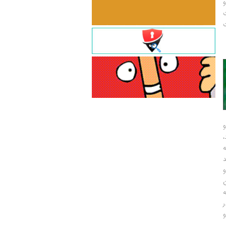
و
ت
ت
و
و
ر