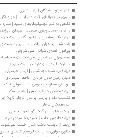
تئاتر سرکوب شدگان | پارسا شهری
مروری بر جغرافیای اقتصادی ایران | جواد لگزی
نگاهی به شهر موسیقیدان‌های سپید | ستاره قره‌
و اما در جست‌وجوی طبیعت | هومان دوراند
درباره قاشق‌هایمان را از فروشگاه وولورت خرید
یادداشتی بر جهان ریاضی ما | مریم سیامنصور
پیرامون نغمه‌ی شبانه | علی شروقی
تفسیرقرآن در المیزان به روایت علامه طباطبای
خاطرات فریدون زندفرد در وزارت خارجه
درباره برداشت دوم شبلی | آرمان حیدریان
درباره زمین بدون مردان | فاطمه علیمرادی
 بوستان سماویه و بررسی ادله حقوقی فدک
درباره ماشین حساب رايس | زهره مسکنی
آقامحمدخان قاجار
ثروت مشترک در گفت‌وگو با فواد حبیبی
درباره فانوس جادو | حمیدرضا امیدی سرور
زن‌ها از دوست داشته شدن خسته نمی‌شوند در
مثنوی مولوی به روایت ابراهیم شاهدی مغلوی