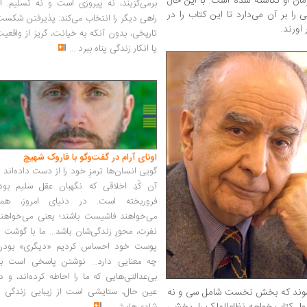
مان او نگاشته شده است. با این حال
برمی‌گزیند، نه پیروزی است و نه تسلیم. ا
را بر آن می‌دارد تا این کتاب را در
راهی دیگر را انتخاب می‌کند: پذیرفتن شکس
آورند.
تاریخی، بدون آنکه به خیانت، گریز از واقعی
یا انکار زندگی پناه ببرد
...
اونای آرام در گفت‌وگو با فاروک شهیچ‭
گویی انسان‌ها ترمزِ خود را از دست داده‌اند 
آن کُدِ اخلاقی که نگهبان عقل سلیم بود،
فروریخته است. در دنیای امروز، همه
می‌خواهند فاشیست باشند؛ یعنی می‌خواهند
نفرت، محورِ زندگی‌شان باشد... ما با گوشت 
پوست خود احساس کردیم «دیگری» بودن
چه معنایی دارد... نوشتن پاسخی است به
بی‌عدالتی‌هایی که ما را احاطه کرده‌اند، و د
‌شوند که بخش نخست شامل سی و نه
عین حال، ستایشی است از زیبایی زندگی و
کتابِ خواجه نظام‌الملک را، بخشی