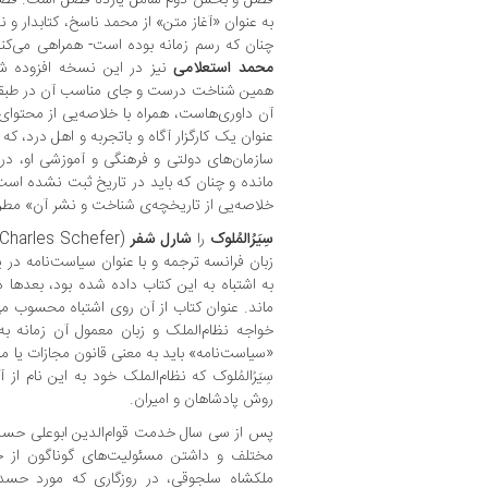
به عنوان «آغاز متن» از محمد ناسخ، کتابدار و ن
چنان که رسم زمانه بوده است- همراهی می‌کند.
محمد استعلامی
نیز در این نسخه افزوده شد
همین شناخت درست و جای مناسب آن در طبقه‌
آن داوری‌هاست، همراه با خلاصه‌یی از محتوای
عنوان یک کارگزار آگاه و باتجربه و اهل درد، ک
سازمان‌های دولتی و فرهنگی و آموزشی او، در
مانده و چنان که باید در تاریخ ثبت نشده اس
خلاصه‌یی از تاریخچه‌ی شناخت و نشر آن» مطر
سِیَرُالمُلوک
را
شارل شفر
زبان فرانسه ترجمه و با عنوان سیاست‌نامه در 
به اشتباه به این کتاب داده شده بود، بعدها 
ماند. عنوان کتاب از آن روی اشتباه محسوب م
خواجه نظام‌الملک و زبان معمول آن زمانه ب
«سیاست‌نامه» باید به معنی قانون مجازات یا م
سِیَرُالمُلوک که نظام‌الملک خود به این نام از
روش پادشاهان و امیران.
پس از سی سال خدمت قوام‌الدین ابوعلی حسن 
مختلف و داشتن مسئولیت‌های گوناگون از ح
ملکشاه سلجوقی، در روزگاری که مورد حسد د