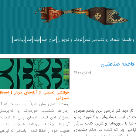
و فلسفه
اقتصاد
روانشناسی
شعر
کودک و نوجوان
طرح جلد
فیلم
طنز
ریشه‌ها
 فاطمه صناعتیان
01 آبان 1400
خوانشی تحلیلی از آینه‌های دردار | اسحاق
شیروانی
پرسش اصلی رمان صرفاً این نیست که آیا
آثار مهم نثر فارسی قرن پنجم هجری
آرمان‌ها شکست خورده‌اند یا نه.پرسش
در آیین فرمانروایی و کشورداری و
عمیق‌تر این است: انسان پس از شکست
 با درون‌مایه و کاربرد کتاب سازگار
آرمان‌ها چگونه می‌تواند همچنان معنا و
ق‌آمیز. چرا که کتاب در حکم مشاوری
هویت خود را حفظ کند؟... پاسخی که ابراهی