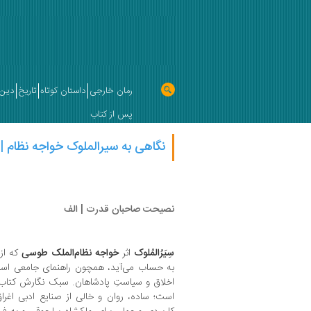
رمان خارجی
داستان کوتاه
تاریخ
دین 
پس از کتاب
نگاهی به سیرالملوک خواجه نظام‌ |
نصیحت صاحبان قدرت | الف
سِیَرُالمُلوک
اثر
خواجه نظام‌الملک طوسی
که از 
به حساب می‌آید، همچون راهنمای جامعی است 
اخلاق و سیاستِ پادشاهان. سبک نگارش کتاب نیز
است؛ ساده، روان و خالی از صنایع ادبی اغرا