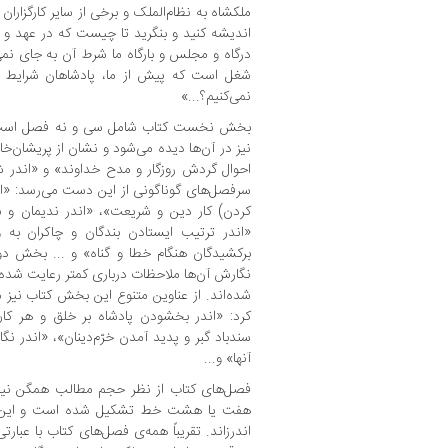
ملکشاه به نظام‌الملک و برخی از سایر کارگزار
اندیشه کنید و بنگرید تا چیست که در عهد و ر
درگاه و مجلس و بارگاه ما شرط آن به جای نمی‌
شغل است که پیش از ما، پادشاهان شرایط آن
نمی‌کنیم؟...»
بخش نخست کتاب شامل سی و نه فصل است ک
نیز در آن‌ها دیده می‌شود و نشان از پریشان‌خا
احوال گردش روزگار و مدح خداوند» و «اندر ش
سرفصل‌های گوناگونی از این دست می‌رسد: «ا
کردن) کار دین و شریعت»، «اندر ندیمان و نز
«اندر ترتیب ایستادن بندگان و چاکران به
برکشیدگان هنگام خطا و گناه» و ... بخش د
نگارش آن‌ها ملاحظات درباری کمتر رعایت شده‌اند
شده‌اند. از عناوین متنوع این بخش کتاب نیز 
کرد: «اندر بخشودن پادشاه بر خلق و هر کا
سندباد گبر و پدید آمدن خرّم‌دینان»، «اندر 
آنها» و...
فصل‌های کتاب از نظر حجم مطالب همگن نیس
هفت یا هشت خط تشکیل شده است و این دس
اندرزاند. تقریباً همه‌ی فصل‌های کتاب با عبارتی