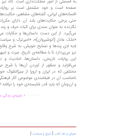
به قسمتی از امور مملکت‌داری است. گاه نیز 
صفحه است و خود مشتمل است بر روایات و
افسانه‌های ایرانی، گفته‌های مشاهیر، حکایت‌های
حتی برخی حکایت‌های بلند آن دارای مکرر
نگارنده به عنوان سندی برای اثبات حرف و پند
می‌گیرد. از این دست داستان‌ها و حکایات می
«ملک عادل (انوشیروان)»، «امیرترک و سیاست 
لابه لای پندها و نصایح خویش، به شرح وقایع
نیز می‌پردازد تا با مطالعه‌ی تاریخ، عبرت و تنب
این روایات تاریخی، داستان‌ها، احادیث و
می‌افزاید و منظور از آوردن آن‌ها را شرح م
مختلفی که در ایران و اروپا از سِیَرُالمُلوک خ
نامناسب آن در طبقه‌بندی موضوعی آثار فرهنگ
و آن‌چنان که باید قدر شایسته‌ی خود را نیافته 
.
..............
تجربه‌ی زندگی دو
|
|
معرفی و نقد کتاب
تاریخ و سیاست