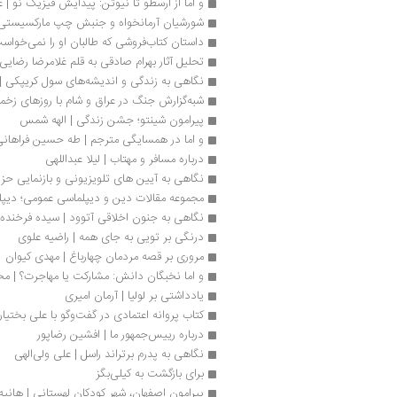
و اما از ارسطو تا نیوتن‏‫: پیدایش فیزیک نو‮‬ | علی غزالی‌فر
شورشیان‌ آرمانخواه و جنبش‌ چپ‌ مارکسیستی‌ 
داستان کتاب‌فروشی که طالبان او را نمی‌خواس
تحلیل آثار بهرام صادقی به قلم غلامرضا رضای
نگاهی به زندگی و اندیشه‌های سول کریپکی 
شبه‌گزارش جنگ در عراق و شام با روزهای زخم
پیرامون شینتو؛ جشن زندگی | الهه شمس
و اما در همسایگی مترجم | طه حسین فراهان
درباره مسافر و مهتاب | لیلا عبداللهی
نگاهی به آیین های تلویزیونی و بازنمایی حز
مجموعه مقالات دین و دیپلماسی عمومی؛ دیپ
نگاهی به جنون اخلاقی آتوود | سیده فرخنده 
درنگی بر تویی به جای همه | راضیه ‌علوی
مروری بر قصه مردمان چهارباغ | مهدی کیوان
و اما نخبگان دانش: مشارکت یا مهاجرت؟ | م
یادداشتی بر لولیا | آرمان امیری
کتاب پروانه اعتمادی در گفت‌وگو با علی بختیا
درباره رییس‌جمهور ما | افشین رضاپور
نگاهی به پدرم برتراند راسل | علی ولی‌الهی
برای بازگشت به کیلی‌بگز
پیرامون اصفهان، شهر کودکان لهستانی | هانیه