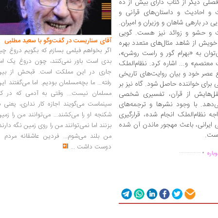
فصلی دیگر از کتاب دارای بیش از ده
 احادیث و داستان‌های قرآنی و
ی در بارهی شاهان و وزیران و امیران.
ات و حشو و زوائد نیز هست. گویی
آقای سناریست در گفت‌وگو با سعید مطلبی
 خویش از شاهد مثال‌های متعدد بهره
اگر بخواهم فیلمی بسازم که بگویم دروغ چی
‌توان به «بهرام گور و راست روشن»،
بدی است باور نمی‌کنند، چون دروغ یک امر
معتصم» و... اشاره کرد. نظام‌الملک
جاری در این مملکت است. قبحش از بین
 عصر خود و بیان روایت‌های تاریخی
رفته... ما بچه‌مسلمان بودیم. اما می‌گفتند ای
هی برای خواننده حاصل شود. گاه نیز بر
مسلمان نیست... وقتی به آدمی که در کار
 نقل‌هایش از قرآن، تفسیری شخصی
سینماست می‌گویند اجازه کار نداری، یعنی ب
ی‌دهد. با وجود نشرها و ترجمه‌های
واجه نظام‌الملک انجام شده، قرار‌گیری
شکنجه او را می‌کشند... می‌توانند من را زمی
ی ایرانی، باعث مهجور ماندن آن شده
بزنند اما نمی‌توانند من را روی زمین نگه دارند
است.
من بلند می‌شوم... فردین عاشقانه مردم را
.
دوست داشت
...
...............
باره