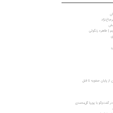
ان
باغ‌نژاد
یش
یم | طاهره زنگوئی
ی
ی
نشست نقد و بررسی برآمدن قاجار: تاریخ ایران از پایان صفویه تا قتل 
 گفت‌وگو با پوریا گل‌محمدی