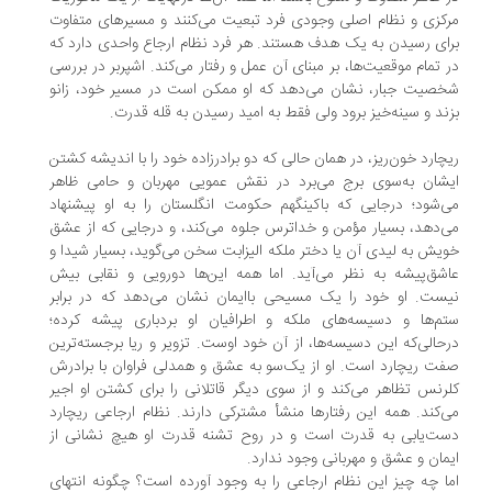
کزی و نظام اصلی وجودی فرد تبعیت می‌کنند و مسیرهای متفاوت
ای رسیدن به یک هدف هستند. هر فرد نظام ارجاع واحدی دارد که
 تمام موقعیت‌ها، بر مبنای آن عمل و رفتار می‌کند. اشپربر در بررسی
صیت جبار، نشان می‌دهد که او ممکن است در مسیر خود، زانو
ند و سینه‌خیز برود ولی فقط به امید رسیدن به قله قدرت.
چارد خون‌ریز، در همان حالی که دو برادرزاده خود را با اندیشه کشتن
شان به‌سوی برج می‌برد در نقش عمویی مهربان و حامی ظاهر
‌شود؛ درجایی که باکینگهم حکومت انگلستان را به او پیشنهاد
‌دهد، بسیار مؤمن و خداترس جلوه می‌کند، و درجایی که از عشق
یش به لیدی آن یا دختر ملکه الیزابت سخن می‌گوید، بسیار شیدا و
شق‌پیشه به نظر می‌آید. اما همه این‌ها دورویی و نقابی بیش
ست. او خود را یک مسیحی باایمان نشان می‌دهد که در برابر
م‌ها و دسیسه‌های ملکه و اطرافیان او بردباری پیشه کرده؛
حالی‌که این دسیسه‌ها، از آن خود اوست. تزویر و ریا برجسته‌ترین
ت ریچارد است. او از یک‌سو به عشق و همدلی فراوان با برادرش
رنس تظاهر می‌کند و از سوی دیگر قاتلانی را برای کشتن او اجیر
‌کند. همه این رفتارها منشأ مشترکی دارند. نظام ارجاعی ریچارد
ت‌یابی به قدرت است و در روح تشنه قدرت او هیچ نشانی از
مان و عشق و مهربانی وجود ندارد.
ا چه چیز این نظام ارجاعی را به وجود آورده است؟ چگونه انتهای