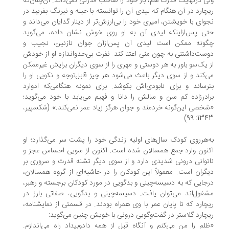
ی درنهایت قدرت هم، باز خود را صاحب قدرتی نمی‌داند. آن‌چنان‌که
چارد در آن هنگام که لیدی آن را توانسته با حیله و نیرنگ بفریبد در
وای با خویشتن، امیری خود را بی‌ارزش‌تر از دینار گدایان می‌داند و
ی پس‌ازاینکه لیدی آن به او روی خوش نشان داده، می‌گوید
ونه ممکن است لیدی آن پس‌ازآن جوان نازنین، نجیب و
ست‌داشتنی به چون منی اعتنا کند. نفرت بی‌حدواندازه او از خودش
 یک‌سو باور به هر دوستی و مهری را از سوی دیگران برایش غیرممکن
‌کند و از سوی دیگر باعث می‌شود هر چیز قابل‌توجه و نکویی او را
رساند و برای نابودی‌اش بکوشد. برای نمونه هنگامی‌که ادوارد
ادرزاده کم سن و سالش را دانا و فهیم می‌یابد با خود می‌گوید؛
خصی این‌گونه خردمند و جوان هرگز زیاد عمر نمی‌کند.» (شکسپیر،
1343: 
‌هرروی کودک سال‌های اولیه زندگی خود را پشت سر می‌گذارد؛ او
نون وارد جمع همسالان شده است. اکنون از سویی احساس عجز و
توانی درونی شدیدی دارد و از سوی دیگر تشنه قدرت و سروری بر
گران است. معمولاً این کودکان را در حاشیه‌ای از گروه همسالان،
جایی که به دسیسه‌چینی و بدگویی در مورد کودکان برجسته و رهبر،
غول‌اند می‌توان یافت. دسیسه‌چینی و بدگویی، صفاتی بارز در
چارد که تا پایان عمر با وی همراه بودند. در قسمتی از نمایشنامه،
چارد گلاستر در گفت‌وگویی درونی با خویش چنین می‌گوید:
لم را من می‌کنم و آنگاه قبل از همه دادوبیداد راه می‌اندازم.