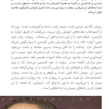
دین و خداترس در کلیسا به همراه کشیشان به دعا و مناجات مشغول است، در
تدا به‌ظاهر از پذیرفتن سلطنت سرباز می‌زند، اما با اصرار فراوان باکینگهم، بالاخره
ول می‌کند
چارد گلاستر فردی زشت سیما، زشت اندام و گوژپشت است. وی که
 کمبودها و عقده‌های خویش رنج می‌برد، می‌کوشد از طریق شرارت و
راستی، انتقام خود را از این دنیا و اهل آن بستاند. ریچارد، برادر خود
نی ادوارد شاه را به دیگر برادرش یعنی کلرنس با پیش‌گویی این‌که
تمال دارد پادشاه را به قتل برساند بدبین ساخته و باعث می‌شود
وارد شاه، کلرنس را به زندان بیندازد؛ او درحالی‌که خود مسبب این
نه‌توزی است، وانمود می‌کند ملکه الیزابت همسر شاه، تخم بدبینی را
ان برادران کاشته است. ریچارد از خود قدیسی می‌سازد که در برابر
ی‌های ملکه و اطرافیان او، راه نیکی و گذشت را در پیش‌گرفته است.
دی آن، عروس شاه قبلی است و شوهر و پدرش به دست ریچارد
ته‌شده‌اند. او نفرت شدیدی از ریچارد دارد. اما ریچارد با چرب‌زبانی
یار او را می‌فریبد که با وی ازدواج کند. ازدواجی که هدف از آن
وار کردن راه‌های رسیدن به پادشاهی است.