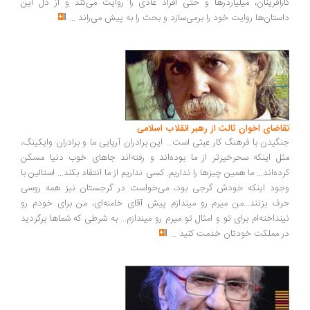
رآفرینان، میلیاردرها و حتی افراد عادی را روایت می‌کند و از دل این
ستان‌ها روایت خود را برمی‌سازد و بحث را به پیش می‌راند
...
اضای اخوان ثالث از رهبر انقلاب اسلامی
گیدن با فرهنگ کار عبثی است... این برادران آریایی ما و برادران وایکینگ،
ل اینکه سحرخیزتر از ما بوده‌اند و رفته‌اند جاهای خوب دنیا مسکن
ده‌اند... ما همین چیزها را نداریم. کسی نداریم از ما انتقاد بکند... استالین با
ود اینکه خودش گرجی بود، می‌خواست در گرجستان نیز همه روسی
ف بزنند...من میرم رو میندازم پیش آقای خامنه‌ای، من برای خودم رو
نداخته‌ام برای تو و امثال تو میرم رو میندازم... به شرطی که شماها برگردید
 مملکت خودتان خدمت کنید
...