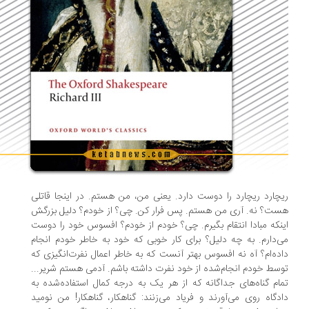
چارد ریچارد را دوست دارد. یعنی من، من هستم. در اینجا قاتلی
ت؟ نه. آری من هستم. پس فرار کن. چی؟ از خودم؟ دلیل بزرگش
نکه مبادا انتقام بگیرم. چی؟ خودم از خودم؟ افسوس خود را دوست
‌دارم. به چه دلیل؟ برای کار خوبی که خود به خاطر خودم انجام
ده‌ام؟ آه نه افسوس بهتر آنست که به خاطر اعمال نفرت‌انگیزی که
سط خودم انجام‌شده از خود نفرت داشته باشم. آدمی هستم شریر...
ام گناه‌های جداگانه که از هر یک به درجه کمال استفاده‌شده به
دگاه روی می‌آورند و فریاد می‌زنند: گناهکار، گناهکار! من نومید