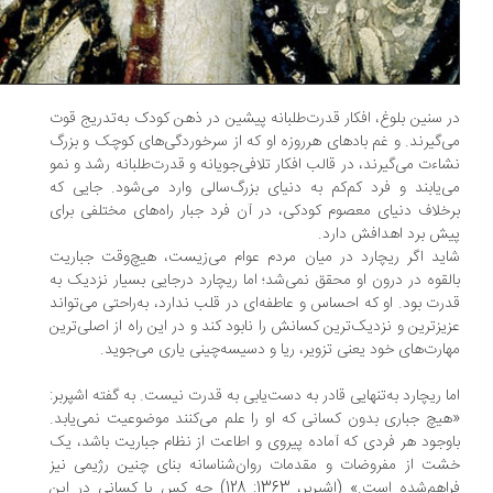
 سنین بلوغ، افکار قدرت‌طلبانه پیشین در ذهن کودک به‌تدریج قوت
‌گیرند. و غم بادهای هرروزه او که از سرخوردگی‌های کوچک و بزرگ
اءت می‌گیرند، در قالب افکار تلافی‌جویانه و قدرت‌طلبانه رشد و نمو
‌یابند و فرد کم‌کم به دنیای بزرگ‌سالی وارد می‌شود. جایی که
خلاف دنیای معصوم کودکی، در آن فرد جبار راه‌های مختلفی برای
ش برد اهدافش دارد.
ید اگر ریچارد در میان مردم عوام می‌زیست، هیچ‌وقت جباریت
لقوه‌ در درون او محقق نمی‌شد؛ اما ریچارد درجایی بسیار نزدیک به
رت بود. او که احساس و عاطفه‌ای در قلب ندارد، به‌راحتی می‌تواند
یزترین و نزدیک‌ترین کسانش را نابود کند و در این راه از اصلی‌ترین
ارت‌های خود یعنی تزویر، ریا و دسیسه‌چینی یاری می‌جوید.
ا ریچارد به‌تنهایی قادر به دست‌یابی به قدرت نیست. به گفته اشپربر:
یچ جباری بدون کسانی که او را علم می‌کنند موضوعیت نمی‌یابد.
وجود هر فردی که آماده پیروی و اطاعت از نظام جباریت باشد، یک
ت از مفروضات و مقدمات روان‌شناسانه بنای چنین رژیمی نیز
فراهم‌شده است.» (اشپربر، 1363: 128) چه کس یا کسانی در این