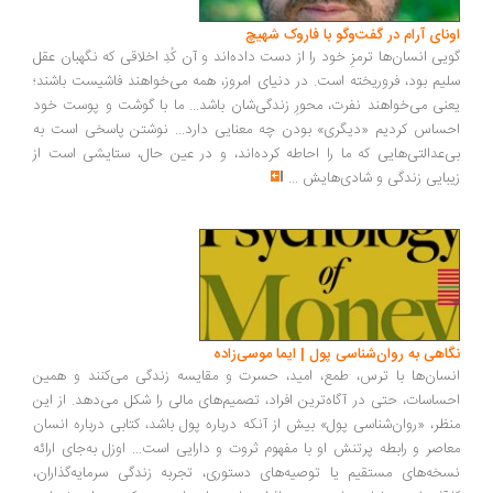
ونای آرام در گفت‌وگو با فاروک شهیچ
یی انسان‌ها ترمزِ خود را از دست داده‌اند و آن کُدِ اخلاقی که نگهبان عقل
یم بود، فروریخته است. در دنیای امروز، همه می‌خواهند فاشیست باشند؛
نی می‌خواهند نفرت، محورِ زندگی‌شان باشد... ما با گوشت و پوست خود
ساس کردیم «دیگری» بودن چه معنایی دارد... نوشتن پاسخی است به
‌عدالتی‌هایی که ما را احاطه کرده‌اند، و در عین حال، ستایشی است از
بایی زندگی و شادی‌هایش
...
اهی به روان‌شناسی پول | ایما موسی‌زاده
سان‌ها با ترس، طمع، امید، حسرت و مقایسه زندگی می‌کنند و همین
ساسات، حتی در آگاه‌ترین افراد، تصمیم‌های مالی را شکل می‌دهد. از این
ظر، «روان‌شناسی پول» بیش از آنکه درباره پول باشد، کتابی درباره انسان
اصر و رابطه پرتنش او با مفهوم ثروت و دارایی است... اوزل به‌جای ارائه
خه‌های مستقیم یا توصیه‌های دستوری، تجربه زندگی سرمایه‌گذاران،