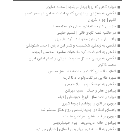
درباره گاهی که رویا بیدار می‌شود | محمد صابری
نگاهی به به‌نژادی و به‌زراعی گندم، امنیت غذایی در عصر تغییر 
اقلیم | جواد لگزیان
60 سال هنر بسته‌بندی وطنی در 600صفحه 
در حاشیه قصه‌ گلهای قالی | نسیم خلیلی
وقتی باران در مترو محو شد | آیدا علی‌پور
نگاهی به زندگی، شخصیت و شعر ابن‌ فارض | حامد شکوفگی
نگاهی به اعتراضات آب: مظاهرات سلمیه | محسن آزموده
نگاهی به بررسی مسائل مدیریت دولتی و نظام اداری ایران | 
محمد ذاکری
انقلاب فلسفی کانت یا مقدمه‌ نقد عقل محض
سهره‌ طلایی در گفت‌وگو با دانا تارت
نگاهی به عروسک پدر | لیلا خیامی
پیرامون هنر و جنگ | سمیه مهرگان
درباره پانصد سال تاریخ خوزستان | فیلم
مروری بر آتن و اورشلیم | پارسا شهری
راهنمای انتقادی پدیدارشناسی روح هگل منتشر شد
مروری بر قلب شنی | مرتضی منصف
پیرامون خانه ادریسی‌ها | پیام حیدرقزوینی
نگاهی به افسانه‌های ایرانی‌تبارِ قفقازی | شایان جوادی