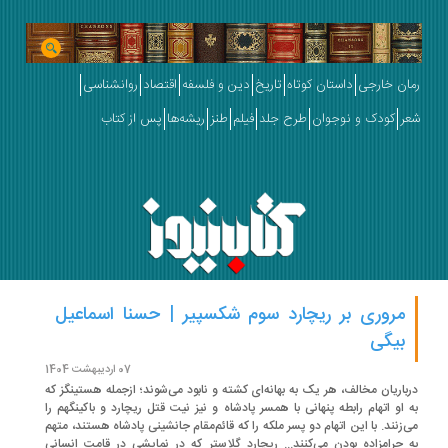
ان خارجی
داستان کوتاه
تاریخ
دین و فلسفه
اقتصاد
روانشناسی
ر
کودک و نوجوان
طرح جلد
فیلم
طنز
ریشه‌ها
پس از کتاب
مروری بر ریچارد سوم شکسپیر | حسنا اسماعیل
بیگی
07 اردیبهشت 1404
باریان مخالف، هر یک به بهانه‌ای کشته و نابود می‌شوند؛ ازجمله هستینگز که
 او اتهام رابطه پنهانی با همسر پادشاه و نیز نیت قتل ریچارد و باکینگهم را
‌زنند. با این اتهام دو پسر ملکه را که قائم‌مقام جانشینی پادشاه هستند، متهم
 حرامزاده بودن می‌کنند... ریچارد گلاستر که در نمایشی در قامت انسانی