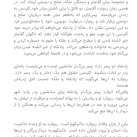
خصوصاً میان گلاستر و بستگان ملکه، صلح و دوستی ایجاد کند. در
ین زمان ریچارد گلاستر، دو قاتل را برای کشتن برادر خود کلرنس به
دان می‌فرستد. پس‌ازاین که به‌ظاهر میان همه درباریان صلح و
ستی برقرار شد و ریچارد درنهایت دورویی، خود را مشتاق‌ترین فرد
 این دوستی نشان داد، ملکه از پادشاه می‌خواهد که برادر دربند خود
رنس را نیز مورد عفو و رحمت ملوکانه قرار دهد؛ که ناگهان گلاستر
ر کشته شدن او را مطرح می‌کند و ملکه را متهم به مسخره کردن و
‌حرمتی به خانواده پادشاهی می‌کند. پادشاه از خبر کشته شدن برادر
‌گناه خود به‌شدت ناراحت می‌شود و در فاصله کوتاهی می‌میرد.
دشاه دو پسر دارد؛ پسر بزرگ‌تر جانشین اوست و می‌بایست به‌جای
ر بر تخت بنشیند. کلرنس مقتول هم یک دختر و یک پسر دارد.
چارد به آن‌ها می‌گوید که پادشاه و ملکه مسبب قتل پدرشان
تند.
تی‌که ادوارد پسر بزرگ‌تر پادشاه برای جانشینی پدر وارد شهر
‌شود، ریچارد او و برادرش را به بهانه استراحت و مراقبت از ایشان به
جی می‌برد و بعد در همان‌جا آن‌ها را زندانی می‌کند و همگان را از
دار با آن‌ها منع می‌کند.
ی از یاران وفادار ریچارد، باکینگهم است. ریچارد به او وعده حاکمیت
 استان و ثروت فراوان داده است. باکینگهم به دیدار بزرگان و لردها