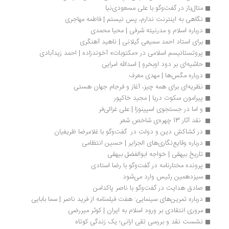
متال‌باز در گفت‌وگو با علی مسعودی‌نیا
نگاهی به اینترنت ندارم، پس نیستم | فاطمه مهاجری
درباره اسلام و مدرنیته شرفی | محیا محمدی
برای استاد احمد سمیعی گیلانی | ناهید آهنگری
پروتستانیسم اسلامی در «مکتوبات» آخوندزاده | احمد زیدآبادی
حاشیه‌ای بر دود اوبخرو | اسدالله امرایی
درباره مگس‌ها | ‌‌مهدی معرف
نظریه‌ای برای همه چیز، آغاز و فرجام جهان هستی
پیرامون سکوت دریا | مجید خاکپور
و اما در جستجوی اسپینوزا | علی غزالی‌فر
 نقد آثار 13 چهره‌ی شاخص شعر 
در کشاکش دین و دولت در  گفت‌وگو با غلامرضا ظریفیان
درباره وقایع‌نگاری‌های الجزایر | حسین انتظامی
تاریخ بیهقی | خواجه ابوالفضل بیهقی
پرونده مختارنامه در گفت‌وگو با رضا استادی
سیزدهمین رئیس وارد می‌شود
صادق هدایت در گفت‌وگو با ناصر پاکدامن 
درباره تمرین‌های سینمایی: هفت فیلمنامه از فرید ناصر | سما بابایی
مروری انتقادی بر ورود اسلام به ایران | کوثر میررضی
نشست نقد و بررسی تقی ارانی؛ یک زندگی کوتاه