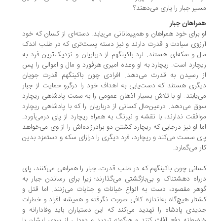
یر جبار را یاری می‌دهند؟
راهان جبار
 برای خود همراهان و هم‌پیمانانی می‌یابد. دسته‌ای از کسان که خود
زوی سیادت و قدرت دارند و نیز دسته پست‌تری که در طلب اندک
ل و سکه‌ای هستند. لرد باکینگهم از درباریان و نزدیک‌ترین فرد به
چارد است. ریچارد به او وعده امیری هرفورد و مال و اموالی را پس
 رسیدن به قدرت می‌دهد. افرادی چون باکینگهم قدرت جویان
گری هستند که دست‌یابی به اهداف خود را درگرو حمایت از جبار
‌یابند. او با تلاش بسیار اذهان عمومی را به سمت پادشاهی ریچارد
ق می‌دهد. درعین‌حال کسانی از درباریان را که با پادشاهی ریچارد
افقت ندارند، با نقشه و نیرنگ به همراه ریچارد از پای درمی‌آورد.
ا او نیز درجایی که ریچارد کشتن دو برادرزاده‌اش را از وی می‌خواهد
ی سست می‌کند و ریچارد، فرد دیگری را درازای سکه و دستمزد بدین
ر می‌گمارد.
انی چون باکینگهم که در طلب قدرت، جبار را همراهی می‌کنند، پای
راه دهشتناک و بی‌بازگشتی می‌گذارند؛ زیرا برای رساندن جبار به
هر مقصود، دست به انواع خیانات و جنایات می‌زنند. اما قتل و
تار هیچ‌گاه به‌اندازه کافی صورت نگرفته و همیشه افراد و خطرات
یدی پادشاه را تهدید می‌کند که این دستیاران باید وفادارانه و
ضعانه دفع آفات کنند و هرگونه تردید و دودلی از سوی ایشان با