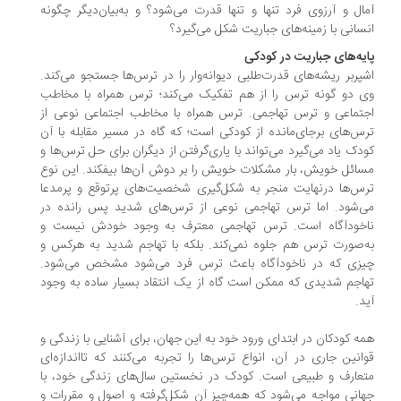
ال و آرزوی فرد تنها و تنها قدرت می‌شود؟ و به‌بیان‌دیگر چگونه
سانی با زمینه‌های جباریت شکل می‌گیرد؟
یه‌های جباریت در کودکی
پربر ریشه‌های قدرت‌طلبی دیوانه‌وار را در ترس‌ها جستجو می‌کند.
 دو گونه ترس را از هم تفکیک می‌کند؛ ترس همراه با مخاطب
تماعی و ترس تهاجمی. ترس همراه با مخاطب اجتماعی نوعی از
س‌های برجای‌مانده از کودکی است؛ که گاه در مسیر مقابله با آن
دک یاد می‌گیرد می‌تواند با یاری‌گرفتن از دیگران برای حل ترس‌ها و
ائل خویش، بار مشکلات خویش را بر دوش آن‌ها بیفکند. این نوع
س‌ها درنهایت منجر به شکل‌گیری شخصیت‌های پرتوقع و پرمدعا
‌شود. اما ترس تهاجمی نوعی از ترس‌های شدید پس رانده در
خودآگاه است. ترس تهاجمی معترف به وجود خودش نیست و
‌صورت ترس هم جلوه نمی‌کند. بلکه با تهاجم شدید به هرکس و
زی که در ناخودآگاه باعث ترس فرد می‌شود مشخص می‌شود.
اجم شدیدی که ممکن است گاه از یک انتقاد بسیار ساده به وجود
د.
ه کودکان در ابتدای ورود خود به این جهان، برای آشنایی با زندگی و
انین جاری در آن، انواع ترس‌ها را تجربه می‌کنند که تااندازه‌ای
عارف و طبیعی است. کودک در نخستین سال‌های زندگی خود، با
انی مواجه می‌شود که همه‌چیز آن شکل‌گرفته و اصول و مقررات و