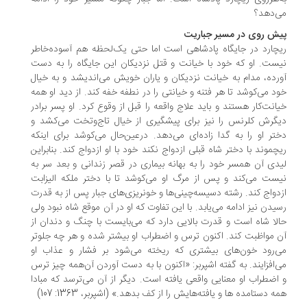
‌دهد؟
ش روی در مسیر جباریت
چارد در جایگاه پادشاهی است اما حتی یک‌لحظه هم آسوده‌خاطر
ست. او که خود با خیانت و قتل نزدیکان این جایگاه را به دست
رده، مدام به خیانت نزدیکان و یاران خویش می‌اندیشد و به خیال
د می‌کوشد تا هر فتنه و خیانتی را در نطفه خفه کند. از دید او همه
انت‌کار هستند و باید علاج واقعه را قبل از وقوع کرد. او پسر برادر
گرش کلرنس را نیز برای پیشگیری از خیال تاج‌وتخت می‌کشد و
تر او را به گدا زاده‌ای می‌دهد. درعین‌حال می‌کوشد برای اینکه
چموند با دختر شاه قبلی ازدواج نکند خود با او ازدواج کند. بنابراین
دی آن همسر خود را به بهانه بیماری در قصر زندانی و بعد سر به
ست می‌کند و پس از مرگ او می‌کوشد تا با دختر ملکه الیزابت
دواج کند. رشته دسیسه‌چینی‌ها و خونریزی‌های جبار پس از به قدرت
یدن نیز ادامه می‌یابد. با این تفاوت که او در آن موقع شاه نبود ولی
لا شاه است و قدرت بالایی دارد که می‌بایست با چنگ و دندان از
 مواظبت کند. اکنون ترس و اضطراب او بیشتر شده و هر چه جلوتر
‌رود خون‌های بیشتری که ریخته می‌شود بر فشار و عذاب او
‌افزایند. به گفته اشپربر: «اکنون با به دست آوردن آن‌همه چیز ترس
اضطراب او معنایی واقعی یافته است. دیگر از آن می‌ترسد که مبادا
ه دستامده ها و یافته‌هایش را از کف بدهد.» (اشپربر، 1363: 107)