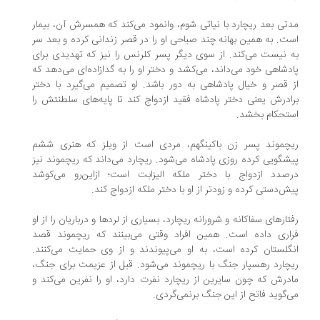
تی بعد ریچارد با نیاتی شوم، وانمود می‌کند که همسرش آن، بیمار
ت. به همین بهانه چند صباحی او را در قصر زندانی کرده و بعد سر
 نیست می‌کند. از سوی دیگر پسر کلرنس را نیز که تهدیدی برای
دشاهی خود می‌داند، می‌کشد و دختر او را به گدازاده‌ای می‌دهد که
 قصر و خیال پادشاهی به دور باشد. او تصمیم می‌گیرد با دختر
ادرش یعنی دختر پادشاه فقید ازدواج کند تا پایه‌های سلطنتش را
تحکام بخشد.
چموند پسر زن باکینگهم، مردی است از ویلز که هنری ششم
شگویی کرده روزی پادشاه می‌شود. ریچارد می‌داند که ریچموند نیز
صدد ازدواج با دختر ملکه الیزابت است؛ ازاین‌رو می‌کوشد
ش‌دستی کرده و زودتر از او با دختر ملکه ازدواج کند.
تارهای سفاکانه و شرورانه ریچارد، بسیاری از لردها و درباریان را از او
اری داده است. همین افراد وقتی می‌بینند که ریچموند قصد
گلستان کرده است، به او می‌پیوندند و از وی حمایت می‌کنند.
چارد رهسپار جنگ با ریچموند می‌شود. قبل از عزیمت برای جنگ،
درش که چون سایرین از ریچارد نفرت دارد، او را نفرین می‌کند و
‌گوید فاتح از این جنگ برنمی‌گردی.