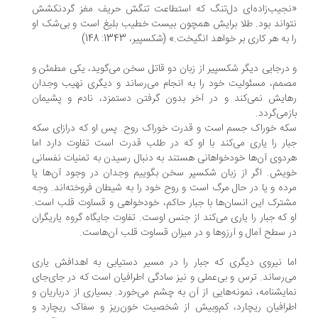
جیب‌زاده‌ای دل‌تنگ که استطاعت تنگش حریف مغز گردنکشش
واند بود. طلا برایش همچون بیست خطیب بلیغ است و بی‌شک او
 به هر کاری بر خواهد انگیخت.» (شکسپیر، 1343: 148)
درجایی دیگر شکسپیر از زبان دو قاتل سخن می‌گوید، یکی مطمئن و
مم، مسئولیت خود را به انجام می‌رساند و دیگری نهیب وجدان
ایش نمی‌کند و در آخر بدون گرفتن دستمزد، نادم و پشیمان
زمی‌گردد.
ه خوراک جسم است و قدرت خوراک روح. پس او که درازای سکه
ار را یاری می‌کند با او که در طلب قدرت است تفاوت دارد اما
دوی آن‌ها خودخواهانی هستند به دنبال رسیدن به تمنیات نفسانی
یش. اگر از زبان شکسپر سخن بگوییم وجدان در وجود آن‌ها یا
ده و یا در حال مرگ است و روح خود را به شیطان فروخته‌اند. وجه
ترک این انسان‌ها با جبار حاکم، خودخواهی و قساوت قلب است.
 که جبار را یاری می‌کند از جنس اوست. تفاوت جایگاه گروه یاریگران
 سطح آمال و آرزوها و در میزان قساوت قلب آن‌هاست.
ا نیروی دیگری که جبار را در مسیر دستیابی به اهدافش یاری
‌رساند. ترس و بی‌عملی و نیز سادگی اطرافیان است که در جای‌جای
ایشنامه، نمونه‌هایی از آن به چشم می‌خورد. بسیاری از درباریان و
رافیان ریچارد، کم‌وبیش از شخصیت خون‌ریز و سفاک ریچارد و