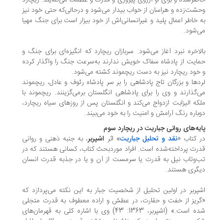
ضرشده و برای او آرزوی پیروزی و قدرت و عظمت می‌نمایند. ریچارد
شت‌زده و هراسان از خواب بیدار می‌شود و درحالی‌که حتی خود نیز
 خاطر اعمال پلید و غیرانسانی‌اش از خود بیزار است برای جنگ مهیا
‌شود.
لاخره نبرد آغاز می‌شود. سربازان ریچارد که انگیزه‌ای برای جنگ و
ایت از پادشاه سفاک خویش ندارند به‌سرعت جنگ را واگذار کرده
خود ریچارد نیز به دست ریچموند کشته می‌شود.
دها و بزرگان تاج پادشاهی را بر سر پادشاه رئوف و عادل، ریچموند
‌گذارند و وی را برای پادشاهی انگلستان برمی‌گزینند. ریچموند با
که الیزابت ازدواج می‌کند و انگلستان پس از روزهای سیاه ریچارد،
باره رنگ آرامش و امنیت را به خود می‌بیند.
یه‌های روانی جباریت در ریچارد سوم
 کتاب «
نقد و تحلیل جباریت
» اثر
اشپربر
، به جنبه ذهنی و روانی
رت پرداخته‌شده است. افراد موردبحث کتاب، کسانی هستند که در
‌وتاب نیل به قدرت یا سرمست از آن و یا در جذبه قدرت انسان
گری هستند.
پربر در اولین تحلیل از شخصیت جبار به این نکته می‌پردازد که
ریز از خفت و حقارت، در عطش و اراده معطوف به قدرت متجلی
شده است.» (اشپربر، 1363: 43) وی با اشاره کلی به قهرمان‌های