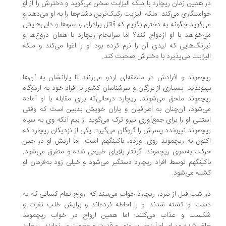
 همین زمان ریچارد با ملکه الیزابت سخن می‌گوید و دخترش را از او
استگاری می‌کند. ملکه الیزابت رکیک‌ترین دشنام‌ها را به او می‌دهد و
‌گوید چگونه به دخترم بگویم که قاتل برادران و عموها و دایی‌هایش
‌خواهد با او ازدواج کند؟ اما سرانجام ریچارد با همان دروغ‌ها و
رنگ‌هایی که لیدی آن را نرم کرده بود او را اغوا می‌کند و ملکه
یزابت می‌پذیرد با دخترش صحبت کند.
چموند و افرادش در منظقه‌ای اردو می‌زنند تا یارانشان به آن‌ها
یوندند. بسیاری از بزرگان و سرشناسان کشور با افراد خود به اردوگاه
چموند ملحق می‌شوند. ریچارد درحالی‌که برای مقابله با او آماده
‌شود، آن‌چنان به اطرافیان و یاران خویش بدبین است که وقتی
تنلی او را برای جمع‌آوری نیرو ترک می‌گوید از بیم آنکه وی به سپاه
چموند نپیوندد پسرش را گروگان می‌گیرد. یکی از نزدیکان ریچارد که
نون به ریچموند روی آورده، باکینگهم است. اما ارتش او در حین
کت به‌سوی ریچموند، گرفتار بلایای طبیعی شده و متفرق می‌شود.
کینگهم توسط افراد ریچارد دستگیر می‌شود و خیلی زود به‌فرمان او
ته می‌شود.
 شب قبل از نبرد، ریچارد خواب می‌بیند که ارواح تمام کسانی که به
ت او کشته شدند او را احاطه کرده‌اند و برایش طلب نفرت و
ست و عذاب می‌کنند؛ اما همین ارواح در خواب ریچموند