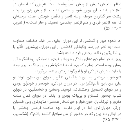
ام سنجش‌هایش از پیش تعیین‌شده است؛ «چیزی که انسان در
از کار باید با آن روبرو شود و مانعی که باید از پیش پای بردارد ،
ت سر گذاردن مرحله اولیه قاصر و ناقص خویش است؛ مرحله‌ای
 هم ازنظر فردی و هم ازنظر اجتماعی ضعیف و خار است.» (اشپربر،
1363: 
ا نحوه عبور و گذشتن از این دوران اولیه، در افراد مختلف متفاوت
ت؛ به نظر می‌رسد چگونگی گذشتن از این دوران، بیشترین تأثیر را
 شکل‌گیری نظام ارجاعی فرد داشته باشد.
چارد در تمام دوره‌های زندگی خویش فردی عصیانگر، پرخاشگر و آزار
ان بوده است. زمانی که وی قصد لشکرکشی برای جنگ با ریچموند
 دارد مادرش کودکی او را این‌گونه پیش چشم می‌آورد؛
و خوب می‌دانی به این دنیا آمدی تا آن را دوزخ من سازی. تولد تو
ای من باری تألم‌انگیز بود. در دوران کودکی، خودسر و خودرأی بودی
در دوران تحصیل وحشتناک، نومید، وحشی و خشمگین؛ در دوران
اب جسور، گستاخ و بی‌باک بودی و اینک در دوران کمال سنت
رور و نیرنگ‌باز، خون‌خوار و خیانت‌کار هستی؛ ملایم‌تری ولی خسران
رتر، مهربان‌تری اما در ابراز نفرت. چه ساعت آرامش بخشی را
‌توانی نام ببری که در حضور تو من سرافراز گشته باشم؟» (شکسپیر،
1343: 1