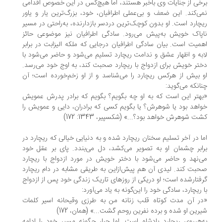
خی از جنایات وی باخبر هستند، اما هیچ‌کس در این خصوص اقدامی
ی‌کند. این ضعف و بی‌عملی اطرافیان، خود، بزرگ‌ترین یار و یاور
چارد است. او بدون کوچک‌ترین دردسر بازدارنده، به‌راحتی در مسیر
پاک خویش به‌پیش می‌رود. سادگی اطرافیان نیز موضوعی حائز
میت است. بیان سادگی اطرافیان درجایی که ملکه الیزابت در برابر
به و اظهار عشق و ندامت ریچارد تسلیم می‌شود و حاضر می‌شود با
تر خویش برای ازدواج با ریچارد صحبت کند، به اوج خود می‌رسد.
 بیش از هرکس ریچارد را می‌شناسد و از او زخم‌خورده است؛ آن
انکه می‌گوید:
هتر این است که به او چه بگویم؟ بگویم که برادر پدرش عمویش
اهد بود یا شوهرش؟ یا بگویم کسی که برادران، دایی و عمویش را
ت شوهرش خواهد بود؟...» (شکسپیر، 1343: 172)
ا در آخر تسلیم سخنان ریچارد شده و به دنیایی خیالی که ریچارد در
ابر چشمان او به تصویر می‌کشد، دل می‌بندد. پای بر عقل خود
‌نهد و حاضر می‌شود با دختر خویش در مورد ازدواج با ریچارد
بت کند. لیدی آن هم پیش‌ازاین به طریقی مشابه در دام ریچارد
فتارشده است؛ او دریکی از روزهای تاریک زندگی خود پس از ازدواج
 ریچارد، سادگی خود را این‌گونه به یاد می‌آورد:
ر آن مدت کوتاه قلب زنانه من به طرزی وقیحانه اسیر کلمات
رین او شده و برده نفرین روحم گشت...» (همان، 172)
‌هرروی ریچارد پادشاه است. اما جبار چگونه مسیر خود را ادامه