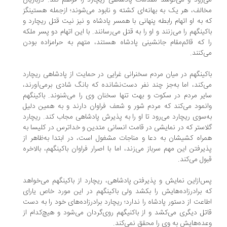
‌رود و می‌کوشد مقدمات پادشاهی ریچارد را فراهم کند. درباریان
الف، هر یک به بهانه‌ای کشته و نابود می‌شوند؛ ازجمله هستینگز
 به او اتهام رابطه پنهانی با همسر پادشاه و نیز نیت قتل ریچارد و
کینگهم را می‌زنند و او را به قتل می‌رسانند. با این اتهام دو پسر ملکه
 که قائم‌مقام جانشینی پادشاه هستند، متهم به حرامزاده بودن
‌کنند.
کینگهم در میان مردم سخنرانی غرایی در حمایت از پادشاهی ریچارد
‌کند، اما به‌جز چند نفر دست‌نشانده که بانگ شادی برمی‌آورند،
یر مردم در سکوت و بهت تنها سخنان وی را می‌شنوند. باکینگهم
نمود می‌کند که مردم شور و شعف فراوان دارند و به همین دلیل
‌سوی ریچارد می‌رود تا او را به پذیرش پادشاهی مجاب کند. ریچارد
استر که در نمایشی در قامت انسانی متدین و خداترس در کلیسا به
راه کشیشان به دعا و مناجات مشغول است، در ابتدا به‌ظاهر از
یرفتن این مهم سرباز می‌زند، اما با اصرار فراوان باکینگهم، بالاخره
ول می‌کند.
‌ازاین نمایش و پذیرفتن پادشاهی، ریچارد از باکینگهم می‌خواهد
 برادرزاده‌هایش را بکشد ولی باکینگهم در این مورد خاص یارای
اعت از دستور پادشاه را ندارد؛ ریچارد برادرزاده‌های خود را به دست
تل دیگری می‌کشد و از باکنیگهم روی‌گردان می‌شود و هیچ‌کدام از
ده‌هایش به وی را محقق نمی‌کند.