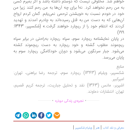
اهم شد. مخلوقی نیست که دوستم داشته باشد و اگر بمیرم کسی
 من رحم نخواهد کرد. نه! برای چه آن‌ها به من رحم کنند زیرا من
د در خودم نسبت به خویشتن ترحمی نمی‌یابم. گمان کردم ارواح
‌هایی که به دست من به قتل رسیده‌اند به چادرم آمدند و تهدید
کردند که انتقام خود را از ریچارد خواهند گرفت.» (شکسپیر، 1343:
19
 پایان نمایشنامه ریچارد سوم، سپاه ریچارد به‌راحتی در برابر سپاه
چموند مغلوب گشته و خود ریچارد به دست ریچموند کشته
‌شود. جبار سرنگون می‌شود و دوران خودکامگی ریچارد سوم به
یان می‌رسد.
ابع
شکسپیر، ویلیام (1343) ریچارد سوم، ترجمه رضا براهنی، تهران:
یرکبیر.
اشپربر، مانس (1363) نقد و تحلیل جباریت، ترجمه کریم قصیم،
ران: انتشارات دماوند.
.
.
...............
..............
تجربه‌ی زندگی دوباره
|
|
|
رفی و نقد کتاب
هنر
ویلیام شکسپیر