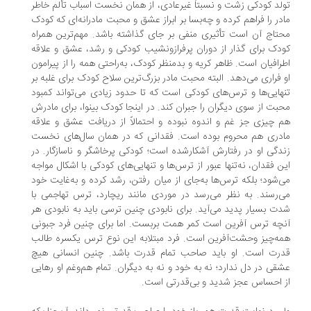
لد کودکی زشت و نسبتاً غیرعادی، از همان نخست اسباب تألم خاطر
در را فراهم کرده و چه‌بسا بر ابراز عشق و محبت مادرانه‌ای که کودک
تاج آن است تأثیری منفی بر جای گذاشته باشد. مهم‌ترین همراه
دک برای گذار از دوران پرفرازونشیب کودکی و رشد، عشق و علاقه
رافیان است. ظاهر کریه و بدمنظر کودک، به‌راحتی همه را از پیرامون
 فراری می‌دهد. البته محبت مادر بزرگ‌ترین سلاح کودک برای غلبه بر
هایی‌ها و ترس‌های کودکی است که تا حدود زیادی می‌تواند کمبود
بت از سوی دیگران را جبران کند. در اینجا کودک بینوا، برای مادرش
 چیزی جز غم و اندوه نبوده و احتمالاً از دریافت عشق و علاقه
دری هم محروم بوده است. فقدانی که در همان سال‌های نخست
دگی او در رفتارش آشکارشده است؛ کودکی پرخاشگر و ناسازگار. در
ن فقدان، نه‌تنها عبور از ترس‌ها و تنهایی‌های کودکی با اشکال مواجه
‌شود؛ بلکه ترس‌ها به‌جای از میان رفتن، رشد کرده و به‌غایت خود
‌رسند. به نظر می‌رسد در موردی مانند ریچارد، ترس تهاجمی با
ت بسیار پدید می‌آید. برای نابودی چنین ترسی باید به نابودی هر
چه ترس آفرین است کمر همت بربست. اما برای چنین فرد جبونی
ه‌چیز وحشت‌آفرین است. فرد مبتلابه این نوع ترس یکسره طالب
رت است. او باید صاحب تمام قدرت باشد. چنین انسانی هیچ
قی در دل ندارد؛ نه به خود و نه به دیگران. تمام هم‌وغم او رهایی
 احساس عجز شدید و بی‌قدرتی است.