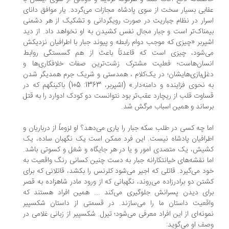
ابی بسیار سخت از سوی پادشاه مجازات می‌گردد. یار موافق دانای
رار در نظام جباریت در صورت رویگردانی و تشکیک از هر دشمنی
مناک‌تر است و جبار مجال نفس کشیدن به او نخواهد داد. از دید
پربر «چیزی که موجب دوام رابطه و پیوند جبار با اطرافیان نزدیکش
‌شود، چیزی است که قاعدتاً باعث از هم گسستگی روابط
سان‌هاست؛ فعلیت مشترک زشت‌ترین صفات خلافکاری‌ها و
ل‌بازی‌هایشان؛ در یک‌کلام ، همدستی و شریک جرم همدیگر شدن
به نحوی فزاینده و دامنه‌دار.» (اشپربر، 1363: 105) باکینگهم که در
اوت قلب از ریچارد عقب‌تر بود نتوانست دو کودک ادوارد را به قتل
ساند و همین اسباب مرگش شد.
ا چه کسی در طلب سکه جبار را یاری می‌دهد؟ او لزوماً از درباریان و
رافیان پادشاه نیست. این فرد ممکن است یک نگهبان ساده، یک
یش، یک متصدی امور و یا در هر جایگاه و شغل و کسوتی باشد.
ا نقشه‌های خیانتکارانه جبار به دست چنین کسانی رنگ واقعیت به
د می‌گیرد. قاتلی که اجیر می‌شود کلرنس را بکشد، قاتلانی که برای
تن دو برادرزاده می‌روند، نگهبانی که از ورود مادر شاهزاده به قصر
ای دیدن پسرانش جلوگیری می‌کند ... همین افراد هستند که
قعیت داستان ما را می‌سازند. در قسمتی از داستان شکسپیر
ونه‌ای از این افراد معرفی می‌شود؛ تیرل. شکسپیر از زبانی غلامی در
ف او می‌گوید: