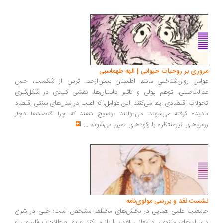
پیرامون فلسفه‌ورزی: از کنجکاوی متعارف تا استدلال منطقی | رضا
دستجردی
مشاوران رسانه‌ای با شعار «محصول ما شک است» می‌کوشند ابهام بسازند تا
واقعیت‌هایی چون تغییرات اقلیمی یا زیان دخانیات را زیر سؤال ببرند.
ویلیامسن در اینجا فلسفه را درگیر با اخلاق و سیاست می‌بیند: «شک، اگر از
تعهد به حقیقت جدا شود، نه ابزار آزادی بلکه وسیله گمراهی است»...تفاوت
فلسفه با گفت‌وگوی عادی در این است که فیلسوف، همان پرسش‌ها را با
نظام‌مندی، دقت و منطق پی می‌گیرد
...
مروری بر روحیات حیوانی | الهه طهماسبی
عوامل روان‌شناختی مانند اطمینان بیش‌ازحد، ترس از شکست، حس
عدالت‌طلبی، توهم پولی و تاثیر داستان‌ها، نقشی کلیدی در شکل‌گیری