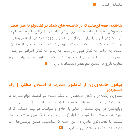
خواننده، ترس را در تمامی عمق واقعی‌اش تجربه کند... مفهوم «شرف»
درحقیقت نام و عنوانی تقلیل‌یافته برای مجموعه‌ای از مسائل بنیادین است که
در هم تنیده‌اند؛ مسائلی همچون رابطه‌ فرد و جامعه، تجدد، سیاست و
تبعیض جنسیتی. به بیان دیگر، شرف، نقطه‌ تلاقی ده‌ها مسئله‌ ژرف و
تأثیرگذار است
...
شاخنامه: قصه آن‌هایی که در شاهنامه شاخ شدند در گفت‌وگو با زهرا شاهی
در شوخی، خود اثر مایه خنده قرار می‌گیرد، اما در بازآفرینی طنز -با احترام به
اثر- محتوای آن را با زبان تازه ای، یا حتی با وجوه تازه ای، ارائه می‌دهی...
روان شناسی رشد به ما کمک می‌کند بفهمیم کودک در چه سطحی از استدلال
است، چه زمانی به تفکر عینی می‌رسد، چه زمانی به تفکر انتزاعی می‌رسد...
انسان ایرانی با انسان اروپایی تفاوت دارد. همین طور انسان ایرانیِ امروز
تفاوت بارزی با انسان هم عصر «شاهنامه» دارد
...