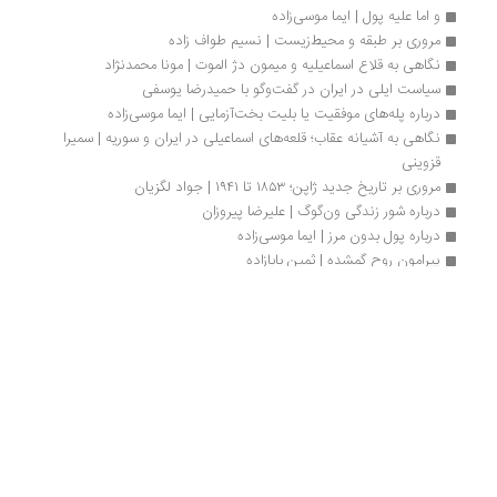
نگاهی به روانکاوی تالستوی: زن‌ستیزی، مازوخیسم و مادر غایب | مهرداد
دیلمی
تقبیح رابطه تنانه از جانب تالستوی و تلاش برای پی بردن به انگیره‌های
روانی این منع... تالستوی را روی کاناپه روانکاوی می‌نشاند و ذهنیت و
عینیت او و آثارش را تحلیل می‌کند... ساده‌ترین توضیح سرراست برای نیاز
مازوخیستی تالستوی در تحمل رنج، احساس گناه است، زیرا رنج، درد گناه را
تسکین می‌دهد... قهرمانان داستانی او بازتابی از دغدغه‌های شخصی‌اش
درباره عشق، خلوص و میل بودند
...
زوزن در گفت‌وگو با حسین آتش‌پرور
من از یک تجربه در داستان‌نویسی به اینجا رسیدم... هنگامی که یک اثر ادبی
به دور از بده‌بستان، حسابگری و چشمداشت مادی معرفی شود، می‌تواند