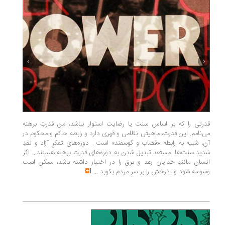
قدرتی را که بر اساسِ سنت یا رضایت استوار نباشد، من قدرتِ برهنه
در میانه
می‌نامم. این قدرت، ماهیتی نظامی و قهری دارد و رابطه حاکم و محکوم در
آن، شبیه به رابطه «قصاب و گوسفند» است... دوره‌های تفکرِ آزاد و نقدِ
دردش چی
شدیدِ سنت‌ها، مستعدِ تبدیل شدن به دوره‌های قدرتِ برهنه هستند... اگر
عمومیِ ش
انسان مانندِ خدایان رعد و برق را در اختیار داشته باشد، ممکن است
را به‌عنو
وسوسه شود و آذرخش را بر سرِ مردم بکوبد
...
بیماری ب
آمریکا ط
جهان اعلا