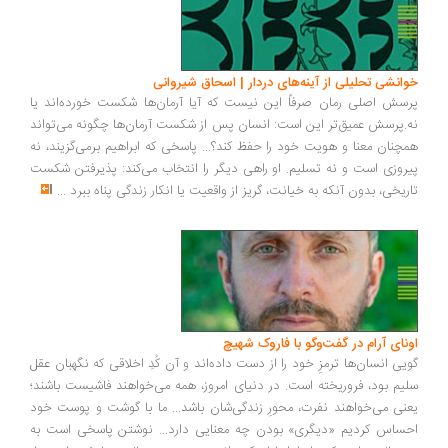
خوانشی تحلیلی از آینه‌های دردار | اسحاق شیروانی
پرسش اصلی رمان صرفاً این نیست که آیا آرمان‌ها شکست خورده‌اند یا
نه.پرسش عمیق‌تر این است: انسان پس از شکست آرمان‌ها چگونه می‌تواند
همچنان معنا و هویت خود را حفظ کند؟... پاسخی که ابراهیم برمی‌گزیند، نه
پیروزی است و نه تسلیم. او راهی دیگر را انتخاب می‌کند: پذیرفتن شکست
تاریخی، بدون آنکه به خیانت، گریز از واقعیت یا انکار زندگی پناه ببرد
...
اونای آرام در گفت‌وگو با فاروک شهیچ‭
گویی انسان‌ها ترمزِ خود را از دست داده‌اند و آن کُدِ اخلاقی که نگهبان عقل
سلیم بود، فروریخته است. در دنیای امروز، همه می‌خواهند فاشیست باشند؛
یعنی می‌خواهند نفرت، محورِ زندگی‌شان باشد... ما با گوشت و پوست خود
احساس کردیم «دیگری» بودن چه معنایی دارد... نوشتن پاسخی است به