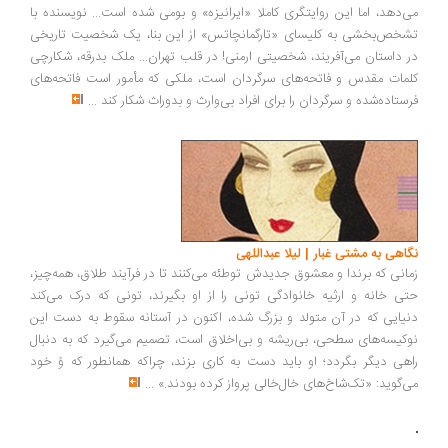
نگاهی به فلسفه تنهایی اسونسن | محمد صادقی
مهم نیست تا چه حد دور و برِ کسی شلوغ است و با آدم‌ها –و در بعضی
موارد حیوان‌ها- در تماس است، بلکه مهم احساسی است که آن شخص از
روابطش با دیگران تجربه می‌کند... طرفِ شما قبل از اینکه با هم آشنا شوید
زندگی خودش را داشته، که نمی‌شود انتظار داشت در زندگی‌اش با شما چنان
مستحیل شود که هیچ رد و اثر و خاطره‌ای از آن گذشته باقی نماند
...
نگاهی به برف کهنه، برف نو | حسین آزاده
او اگرچه همچون «همینگوی»، روایتگری را مقدم بر توصیف‌گری «زولا» قرار
می‌دهد، اما این روایتگری کاملا «ایرانیزه» و بومی شده است... نویسنده با
تشخص‌بخشی به کلیسای «تارگمانچاتس» از این بنا، یک شخصیت تاریخی
در داستان می‌آفریند، شخصیتی ارمنی! در قلب تهران... ملک بدرقه، شکارچی
کلمات مقدس و فاتحه‌های سرگردان است، ملکی که مأمور است فاتحه‌های
فرستاده‌شده و سرگردان را برای افراد بی‌وارث و بد‌وراث شکار کند
...