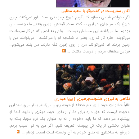
آقای سناریست در گفت‌وگو با سعید مطلبی
اگر بخواهم فیلمی بسازم که بگویم دروغ چیز بدی است باور نمی‌کنند، چون
دروغ یک امر جاری در این مملکت است. قبحش از بین رفته... ما بچه‌مسلمان
بودیم. اما می‌گفتند این مسلمان نیست... وقتی به آدمی که در کار سینماست
می‌گویند اجازه کار نداری، یعنی با شکنجه او را می‌کشند... می‌توانند من را
زمین بزنند اما نمی‌توانند من را روی زمین نگه دارند، من بلند می‌شوم...
فردین عاشقانه مردم را دوست داشت
...
نگاهی به نیروی خشونت‌پرهیزی | پریا حیدری
غالباً خشونتِ خود را زیر نام «دفاع از خود» پنهان می‌کنند. باتلر می‌پرسد: این
«خود» کیست که حق دارد برای دفاع از بقای خود، دیگری را نابود کند؟ او
پیشنهاد می‌دهد که ما باید «خود» را نه به عنوان یک فردِ مجزا، بلکه به
عنوان بخشی از یک کلِ پیوسته تعریف کنیم. اگر من به تو آسیب بزنم،
درواقع به ساختاری که بقای خودم به آن وابسته است آسیب زده‌ام
...