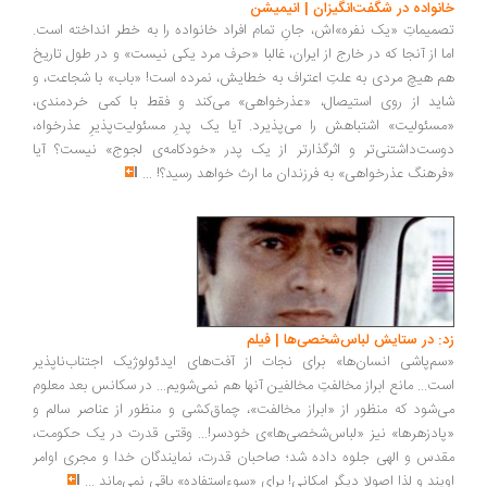
خانواده در شگفت‌انگیزان | انیمیشن
تصمیماتِ «یک نفره»اش، جانِ تمام افراد خانواده را به خطر انداخته است.
اما از آنجا که در خارج از ایران، غالبا «حرف مرد یکی نیست» و در طول تاریخ
هم هیچ مردی به علتِ اعتراف به خطایش، نمرده است! «باب» با شجاعت، و
شاید از روی استیصال، «عذرخواهی» می‌کند و فقط با کمی خردمندی،
«مسئولیت» اشتباهش را می‌پذیرد. آیا یک پدرِ مسئولیت‌پذیرِ عذرخواه،
دوست‌داشتنی‌تر و اثرگذارتر از یک پدر «خودکامه‌ی لجوج» نیست؟ آیا
«فرهنگ عذرخواهی» به فرزندان ما ارث خواهد رسید؟!
...
زد: در ستایش لباس‌شخصی‌ها | فیلم
«سم‌پاشی انسان‌ها» برای نجات از آفت‌های ایدئولوژیک اجتناب‌ناپذیر
است... مانع ابراز مخالفتِ مخالفین آنها هم نمی‌شویم... در سکانس بعد معلوم
می‌شود که منظور از «ابراز مخالفت»، چماق‌کشی‌ و منظور از عناصر سالم و
«پادزهرها» نیز «لباس‌شخصی‌ها»ی خودسر!... وقتی قدرت در یک حکومت،
مقدس و الهی جلوه داده شد؛ صاحبان قدرت، نمایندگان خدا و مجری اوامر
اویند و لذا اصولا دیگر امکانی! برای «سوءاستفاده» باقی نمی‌ماند
...