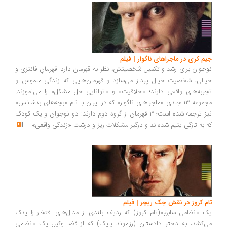
جیم کری در ماجراهای ناگوار | فیلم
نوجوان برای رشد و تکمیل شخصیتش، نظر به قهرمان دارد. قهرمانِ فانتزی و
خیالی، شخصیت خیال پرداز می‌سازد و قهرمان‌هایی که زندگی ملموس و
تجربه‌های واقعی دارند؛ «خلاقیت» و «توانایی حل مشکل» را می‌آموزند.
مجموعه ۱۳ جلدی «ماجراهای ناگوار» که در ایران با نام «بچه‌های بدشانس»
نیز ترجمه شده‌ است؛ ۳ قهرمان از گروه دوم دارند: دو نوجوان و یک کودک
که به تازگی یتیم شده‌اند و درگیر مشکلات ریز و درشت «زندگی واقعی»
...
تام کروز در نقش جک ریچر | فیلم
یک «نظامی سابق»(تام کروز) که ردیف بلندی از مدال‌های افتخار را یدک
می‌کشد، به دختر دادستان (رزاموند پایک) که از قضا وکیل یک «نظامی