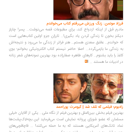
فرزاد موتمن: زنگ ورزش می‌رفتم کتاب می‌خواندم
مادرم قبل از اینکه ازدواج کند، برای مطبوعات قصه می‌نوشت... پسر! چارلز
دیکنز بخون تا زندگی کردن یاد بگیری!... تارزان جزو اولین کتاب‌هایی است
که خواندم... عاشق سعدی هستم... هنر فراتر از زندگی ما می‌رود و نتیجه‌اش
به زندگی ما بازمی‌گردد... اصلا حاضر نیستم کتاب الکترونیکی بخوانم؛ بوی
کاغذ را باید بشنوم... کارهای طاهره صفارزاده بود بهترین نمونه‌های شعر زنانه
در ادبیات ما هستند
...
زادبوم؛ فیلمی که تلف شد | کیومرث پوراحمد
بهترین فیلم بخش بین‌الملل و بهترین فیلم از نگاه ملی... یکی از آقایان خیلی
مسلمان که عضو شورای پروانه نمایش است می‌فرماید این بچه‌لاک‌پشت‌ها
نماد تانک‌های آمریکایی هستند که به ما حمله می‌کنند! ... قاچاقچی‌های