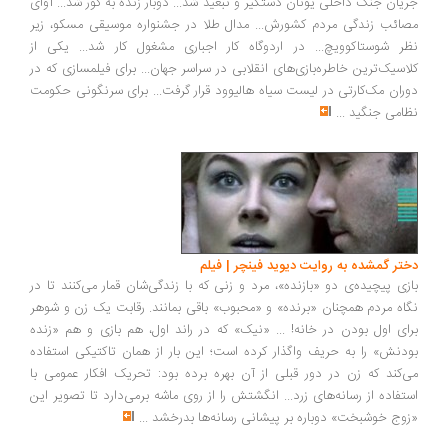
جریان جنگ داخلی یونان دستگیر و تبعید شد... دوبار زنده به گور شد... آوای
مصائب زندگی مردم کشورش... مدال طلا در جشنواره موسیقی مسکو، زیر
نظر شوستاکوویچ... در اردوگاه کار اجباری مشغول کار شد... یکی از
کلاسیک‌ترین خاطره‌بازی‌های انقلابی در سراسر جهان... برای فیلمسازی که در
دوران مک‌کارتی در لیست سیاه هالیوود قرار گرفت... برای سرنگونی حکومت
نظامی جنگید
...
دختر گمشده به روایت دیوید فینچر | فیلم
بازی پیچیده‌ی دو «بازنده»، مرد و زنی که با زندگی‌شان قمار می‌کنند تا در
نگاه مردم همچنان «برنده» و «محبوب» باقی بمانند. رقابت یک زن و شوهر
برای اول بودن در خانه! ... «نیک» که در راند اول، هم بازی و هم «زنده
بودنش» را به حریف واگذار کرده است؛ این بار از همان تاکتیکی استفاده
می‌کند که زن در دور قبلی از آن بهره برده بود: تحریک افکار عمومی با
استفاده از رسانه‌های زرد... انگشتش را از روی ماشه بر‌می‌دارد تا تصویر این
«زوج خوشبخت» دوباره بر پیشانی رسانه‌ها بدرخشد
...