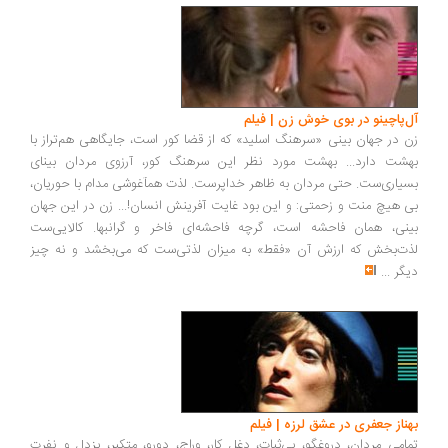
آل‌پاچینو در بوی خوش زن | فیلم
زن در جهان بینی «سرهنگ اسلید» که از قضا کور است، جایگاهی هم‌تراز با
بهشت دارد... بهشت مورد نظر این سرهنگ کور، آرزوی مردان بینای
بسیاری‌ست. حتی مردان به ظاهر خداپرست. لذت همآغوشی مدام با حوریان،
بی هیچ منت و زحمتی: و این بود غایت آفرینش انسان!... زن در این جهان
بینی، همان فاحشه است، گرچه فاحشه‌ای فاخر و گرانبها. کالایی‌ست
لذت‌بخش که ارزش آن «فقط» به میزان لذتی‌ست که می‌بخشد و نه چیز
دیگر
...
بهناز جعفری در عشق لرزه | فیلم
تمامی مردان، دروغگو، بی‌ثبات، دغل کار، وراج، دورو، متکبر، بزدل و نفرت