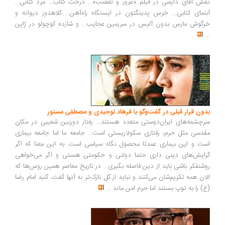
نقش آقای دارسی در فیلم «غرور و تعصب»... درخت کتاب... مرد کتابی...
آبنمای کتابی... خرس پدینگتون در ایستگاه راه‌آهن... کلاهدوز دیوانه و
خرگوش مارس بدون آلیس در سرزمین عجایب... و شازده کوچولو در ژاپن
...
بدون قرار قبلی در گفت‌وگو با فرهاد توحیدی و مصطفی مستور
سرچشمه‌های ایران‌دوستی متعدد هستند... رفتار دوربین شعیبی در مکان
مقدسی مثل حرم، رفتاری سکولاریستی است... جامعه ما اما جامعه بیماری
است و این بیماری عمدتا محصول نگاه سیاسی است. به این معنا که اگر
گرایش‌های دینی داری حتما دولتی و حکومتی هستی و اگر می‌خواهی
روشنفکر باشی باید از دین فاصله بگیری... در تاریخ معاصر همین روس‌ها که
الان همه تکریم‌شان می‌کنند و نباید از گل نازک‌تر به آنها گفت، گنبد امام رضا
(ع) را به توپ بستند اما حرم امن ماند
...