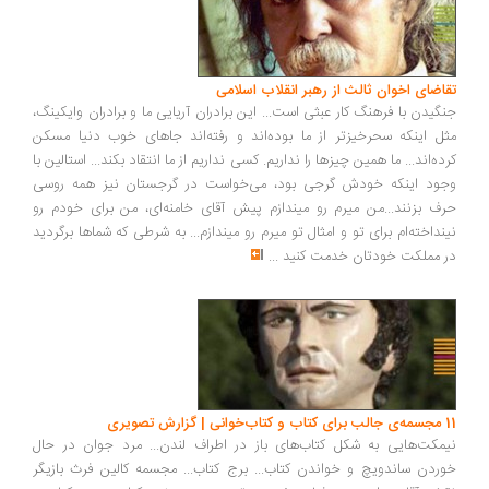
تقاضای اخوان ثالث از رهبر انقلاب اسلامی
جنگیدن با فرهنگ کار عبثی است... این برادران آریایی ما و برادران وایکینگ،
مثل اینکه سحرخیزتر از ما بوده‌اند و رفته‌اند جاهای خوب دنیا مسکن
کرده‌اند... ما همین چیزها را نداریم. کسی نداریم از ما انتقاد بکند... استالین با
وجود اینکه خودش گرجی بود، می‌خواست در گرجستان نیز همه روسی
حرف بزنند...من میرم رو میندازم پیش آقای خامنه‌ای، من برای خودم رو
نینداخته‌ام برای تو و امثال تو میرم رو میندازم... به شرطی که شماها برگردید
در مملکت خودتان خدمت کنید
...
11 مجسمه‌ی جالب برای کتاب و کتاب‌خوانی | گزارش تصویری
نیمکت‌هایی به شکل کتاب‌های باز در اطراف لندن... مرد جوان در حال
خوردن ساندویچ و خواندن کتاب... برج کتاب... مجسمه کالین فرث بازیگر