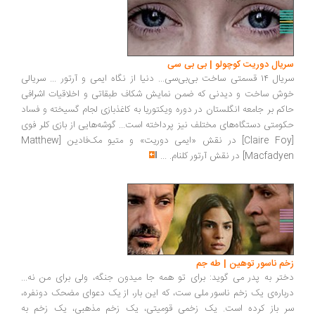
سریال دوریت کوچولو | بی بی سی
سریال ۱۴ قسمتی ساخت بی‌بی‌سی... دنیا از نگاه ایمی و آرتور ... سریالی
خوش ساخت و دیدنی که ضمن نمایش شکاف طبقاتی و اخلاقیات اشرافی
حاکم بر جامعه انگلستان در دوره ویکتوریا به کاغذبازی لجام گسیخته و فساد
حکومتی دستگاه‌های مختلف نیز پرداخته است... گوشه‌هایی از بازی کلر فوی
[Claire Foy] در نقش «ایمی دوریت» و متیو مک‌فادین [Matthew
Macfadyen] در نقش آرتور کلنام.
...
زخم ناسور توهین | طه جم
دختر به پدر می گوید: برای تو همه جا میدون جنگه، ولی برای من نه...
درباره‌ی یک زخم ناسور ملی ست، که این بار، از یک دعوای مضحک دونفره،
سر باز کرده است. یک زخمی قومیتی، یک زخم مذهبی، یک زخم به