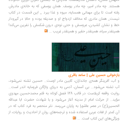
«مهمان مامان» داستان مادرهاست؛ مادرانی که جملگی نگران آبروی خانواده
هستند. چه مادر امیر، چه مادر یوسف. همان یوسفی که به خانه‌ی مادرش
رفته است تا برای مهمانی همسایه، میوه و غذا ببرد _ این قسمت در کتاب
نیست_ همان مادری که مخالف ازدواج او و صدیقه بوده و حالا در گیرودار
خط و نشان کشیدن، عروسش و حتی نوه‌ی درون شکمش را نفرین می‌کند!
همینقدر سیاه، همینقدر حقیر و همینقدر غریب
...
بازخوانی حسین علی | ساعد باقری
و آب، آفرینگر همه‌ی جانداران، کابین مادر اوست... حسین تشنه نمی‌شود،
آب تشنه می‌شود... بی آسمان، آدمی به دریای واژگان فرومایه اندر است...
روایت واقعه کربلاست در قالب 128 فصل کوتاه به قلم محمدحسین مهدوی
مؤید... از حرکت امام از مدینه آغاز می‌شود و با شهادت حضرت ابا عبدالله
الحسین(ع) در عصر عاشورا به پایان می‌رسد. نثر منحصر به فرد کتاب که در
آن کمتر از لغات عربی استفاده شده و ترجمه‌های روان از احادیث و روایات، از
ویژگی‌های این کتاب است.
...