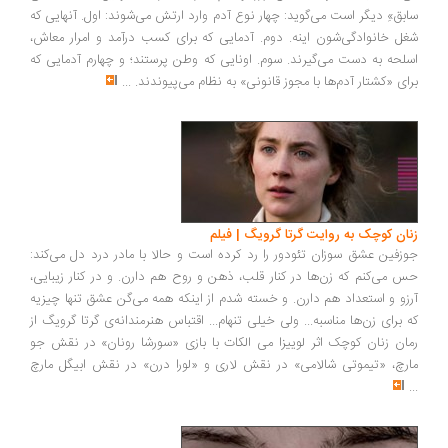
سابق»ِ دیگر است می‌گوید: چهار نوع آدم وارد ارتش می‌شوند: اول. آنهایی که
شغل خانوادگی‌شون اینه. دوم. آدمایی که برای کسب درآمد و امرار معاش،
اسلحه به دست می‌گیرند. سوم. اونایی که وطن پرستند؛ و چهارم آدمایی که
برای «کشتار آدم‌ها با مجوز قانونی» به نظام می‌پیوندند.
...
زنان کوچک به روایت گرتا گرویگ | فیلم
جوزفین عشق سوزان تئودور را رد کرده است و حالا با مادر درد دل می‌کند:
حس می‌کنم که زن‌ها در کنار قلب، ذهن و روح هم دارن. و در کنار زیبایی،
آرزو و استعداد هم دارن. و خسته شدم از اینکه همه می‌گن عشق تنها چیزیه
که برای زن‌ها مناسبه... ولی خیلی تنهام... اقتباس هنرمندانه‌ی گرتا گرویگ از
رمان زنان کوچک اثر لوییزا می الکات با بازی «سورشا رونان» در نقش جو
مارچ، «تیموتی شالامی» در نقش لاری و «لورا درن» در نقش ابیگل مارچ
...