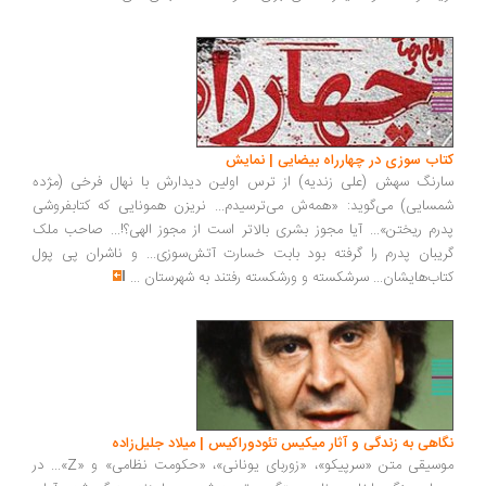
کتاب سوزی در چهارراه بیضایی | نمایش
سارنگ سهش (علی زندیه) از ترس اولین دیدارش با نهال فرخی (مژده
شمسایی) می‌گوید: «همه‌ش می‌ترسیدم... نریزن همونایی که کتابفروشی
پدرم ریختن»... آیا مجوز بشری بالاتر است از مجوز الهی؟!... صاحب ملک
گریبان پدرم را گرفته بود بابت خسارت آتش‌سوزی... و ناشران پی پول
کتاب‌هایشان... سرشکسته و ورشکسته رفتند به شهرستان
...
نگاهی به زندگی و آثار میکیس تئودوراکیس | میلاد جلیل‌زاده
موسیقی متن «سرپیکو»، «زوربای یونانی»، «حکومت نظامی» و «Z»... در