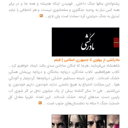
پشتوانه‌ی سالها جنگ داخلی... فهمیدن اینکه همیشه و همه جا و در برابر
همه کس نیاز به روحیه جنگاوری و سلحشوری نیست، و هر اختلافی را نباید
تبدیل به جنگ حیثیتی کرد؛ سخت است ولی لازم
...
مادرکشی از پهلوی تا جمهوری اسلامی | فیلم
شاهنشاه می‌فرمایند: هرجا که امکان ساختن سدی باشد ایجاد خواهیم کرد...
تالاب هورالعظیم، تالاب شادگان، دریاچه بختگان و دریاچه پریشان همگی
خشک شده‌اند... اولین نتیجه مستقیم خشکی دریاچه‌ها: گردوغبار و آلودگی
هوا... این مملکت احتیاج به هیچ دشمنی نداره، خودمون داریم خودمون رو
می‌کشیم... طی ۱۰ سال گذشته بیش از یک میلیون نخل بر اثر شوریِ آب
پایین دستِ سدهای کرخه، خشک شده‌اند. این تعداد تقریبا معادل کل
خسارت جنگ ۸ ساله به نخلستان‌های جنوب است
...