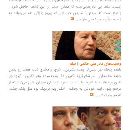
جزیره قشم به زن یاری می‌رسانند و برعکس، رییس اداره حفاظت از محیط
زیست فقط پی دلارهایی‌ست که ممکن است از این کشف حاصل شود...
واضح است که مردم با شنیدن خبر این که بهروز وثوقی هم می‌تواند به
زادبوم برگردد جوک می‌سازند
...
وصیت‌های مادر علی حاتمی | فیلم
قاعده پنجاه‌ نفر بیش‌تر وعده نگیرین... خرج و مخارج شب هفت رو بدین
خونه سالمندان... سر شام گریه نکنین. غذا رو به مردم زهر نکنین... آبروداری
کنین بچه‌ها، نه با اسراف با آداب... سفره از صفای میزبان خرم می‌شه، نه از
مرصع پلو… اینم خودش یه وصلته... انقدر بهم نزدیک بود مثل پلک چشم،
که نمی‌دیدمش
...