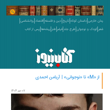
رمان خارجی
داستان کوتاه
تاریخ
دین و فلسفه
اقتصاد
روانشناسی
شعر
کودک و نوجوان
طرح جلد
فیلم
طنز
ریشه‌ها
پس از کتاب
از «M» تا «نوجوانی» | آریامن احمدی
بحران
حداد
07 مهر 1404