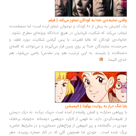
وقتی نماینده‌ی خدا به کودکان تجاوز می‌کند | فیلم
یک کشیش به بیش از ۸۰ کودک و نوجوان تجاوز کرده است؛ اما «مصلحت»
ایجاب می‌کند که شکایت قربانیان در هیچ «دادگاه ویژه»ای مطرح نشود...
خانواده‌ی کودکان که غالبا فقیرند، با پس گرفتن شکایت، مورد لطف و
«مرحمت» نمایندگان خدا! بر روی زمین قرار می‌گیرند و می‌توانند ته کاسه‌ی
«صدقات» را بلیسند. به این ترتیب، هم پدر مقدس! راضی می‌شود، هم
خدای کلیسا
...
بابا لنگ دراز به روایت یوکوتا | انیمیشن
با پیراهن «مارک» و کفش پاشنه‌دار آمده است «پیک نیک». نه درک درستی
از طبیعت‌گردی دارد، نه فهمی از کارکرد دورهمی دوستانه. «جولیا» برخلاف
جودی در «گلخانه» و زیر انبوهی از چراغ‌های «مجازی» و در «شرایط خاص»
بزرگ شده است... جودی اما همچون گلی که در کنار صخره روییده، «هر