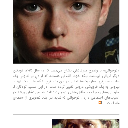
«نوجوانی» با وضوحِ هولناکش نشان می‌دهد که در سال ۲۰۲۵، کودکان
منابع ان
دیگر قربانی نیستند، بلکه خود، قاتلانی هستند که از دلِ بی‌تفاوتیِ یک
در پدر د
جامعه مصرفیِ بیمار برخاسته‌اند... در این یک قرن، نگاه ما از یک تهدید
«منابع ط
بیرونی به یک فروپاشی درونی تغییر کرده است. در این مسیر، کودکان از
وارد می‌
«قربانی»‌های صرف به «قاتل»‌هایی تبدیل شده‌اند که وجودشان ریشه در
ایران به 
آسیب‌های اجتماعی دارد... نوجوانی که شاید در آینه، تصویری از «همه‌ی
و انواع و
ما» است
...
مردان ۳۲ساله به ۴۹ درصد رسیده