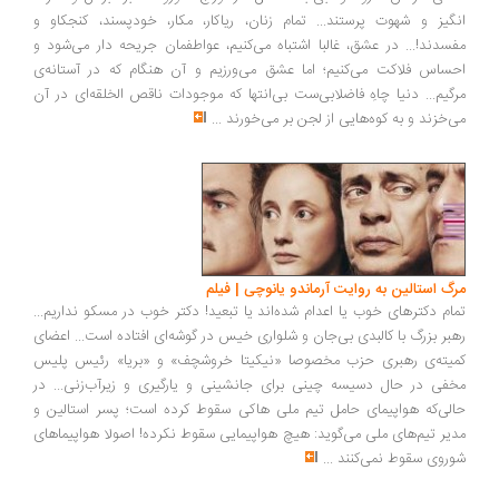
انگیز و شهوت پرستند... تمام زنان، ریاکار، مکار، خودپسند، کنجکاو و
مفسدند!... در عشق، غالبا اشتباه می‌کنیم، عواطفمان جریحه دار می‌شود و
احساس فلاکت می‌کنیم؛ اما عشق می‌ورزیم و آن هنگام که در آستانه‌ی
مرگیم... دنیا چاهِ فاضلابی‌ست بی‌انتها که موجودات ناقص الخلقه‌ای در آن
می‌خزند و به کوه‌هایی از لجن بر می‌خورند
...
مرگ استالین به روایت آرماندو یانوچی | فیلم
تمام دکترهای خوب یا اعدام شده‌اند یا تبعید! دکتر خوب در مسکو نداریم...
رهبر بزرگ با کالبدی بی‌جان و شلواری خیس در گوشه‌ای افتاده است... اعضای
کمیته‌ی رهبری حزب مخصوصا «نیکیتا خروشچف» و «بریا» رئیس پلیس
مخفی در حال دسیسه چینی برای جانشینی و یارگیری و زیرآب‌زنی... در
حالی‌که هواپیمای حامل تیم ملی هاکی سقوط کرده است؛ پسر استالین و
مدیر تیم‌های ملی می‌گوید: هیچ هواپیمایی سقوط نکرده! اصولا هواپیماهای
شوروی سقوط نمی‌کنند
...