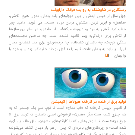
رستگاری در شاوشنک به روایت فرانک دارابونت
چهل سال از حبس ابدش را بین دیوارهای بلند زندان، بدون هیچ تلاشی،
«منفعل» و لبریز ترس، مشغولِ مردن بوده است... می گوید: «امید چیز
خطرناکیه! گاهی یه مرد رو دیوونه میکنه!»... اما «اندی» در تمام این سال‌ها
از تلاش برای «زندگی» بهتر ناامید نشده است: چه ساختن مجسمه‌های
سنگی کوچک، چه بازسازی کتابخانه، چه برنامه‌ریزی برای یک نقشه‌ی محال
فرار!... یا باید به زندان عادت کنیم یا به قول مولانا: حفره کن زندان و خود را
وا رهان
...
تولید برق از خنده در کارخانه هیولاها | انیمیشن
از فامیلیِ رییس کارخانه که «آب دماغ» است تا توپِ سبزِ یک چشمی که به
هر چیزی شبیه است مگر «هیولا»؛ از شوخی اصلی داستان که تولید برق! از
جیغ بچه‌هاست تا شوخی‌هایی که با کاراکترهای مشهوری مثل «اف بی آی»
شده است؛ و ریزه‌کاری‌های بامزه‌ای که پس از هر بار دیدن کشف می‌شوند؛
همگی به بیننده می‌گویند: «کارخانه هیولاها» جذاب‌تر از چیزی‌ست که به نظر