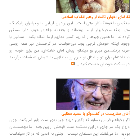
اضای اخوان ثالث از رهبر انقلاب اسلامی
گیدن با فرهنگ کار عبثی است... این برادران آریایی ما و برادران وایکینگ،
ل اینکه سحرخیزتر از ما بوده‌اند و رفته‌اند جاهای خوب دنیا مسکن
ده‌اند... ما همین چیزها را نداریم. کسی نداریم از ما انتقاد بکند... استالین با
ود اینکه خودش گرجی بود، می‌خواست در گرجستان نیز همه روسی
ف بزنند...من میرم رو میندازم پیش آقای خامنه‌ای، من برای خودم رو
نداخته‌ام برای تو و امثال تو میرم رو میندازم... به شرطی که شماها برگردید
 مملکت خودتان خدمت کنید
...
ای سناریست در گفت‌وگو با سعید مطلبی
ر بخواهم فیلمی بسازم که بگویم دروغ چیز بدی است باور نمی‌کنند، چون
وغ یک امر جاری در این مملکت است. قبحش از بین رفته... ما بچه‌مسلمان
دیم. اما می‌گفتند این مسلمان نیست... وقتی به آدمی که در کار سینماست