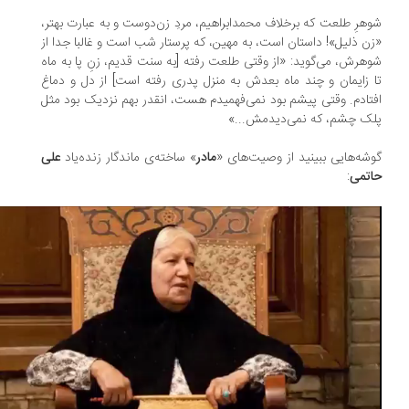
هرِ طلعت که برخلاف محمدابراهیم، مردِ زن‌دوست و به عبارت بهتر،
ن ذلیل»! داستان است، به مهین، که پرستار شب است و غالبا جدا از
هرش، می‌گوید: «از وقتی طلعت رفته [به سنت قدیم، زنِ پا به ماه
 زایمان و چند ماه بعدش به منزل پدری رفته است] از دل و دماغ
تادم. وقتی پیشم بود نمی‌فهمیدم هست، انقدر بهم نزدیک بود مثل
ک چشم، که نمی‌دیدمش...»
شه‌هایی ببینید از وصیت‌های «
مادر
» ساخته‌ی ماندگار زنده‌یاد
علی
اتمی
: