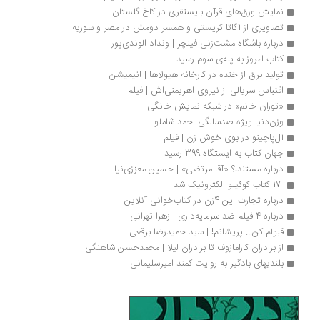
نمایش ورق‌های قرآن بایسنقری در کاخ گلستان
تصاویری از آگاتا کریستی و همسر دومش در مصر و سوریه
درباره باشگاه مشت‌زنی فینچر | ونداد الوندی‌پور
کتاب امروز به پله‌ی سوم رسید
تولید برق از خنده در کارخانه هیولاها | انیمیشن
اقتباس سریالی از نیروی اهریمنی‌اش | فیلم
«توران‌ خانم» در شبكه نمایش خانگی
وزن‌دنیا ویژه صدسالگی احمد شاملو
آل‌پاچینو در بوی خوش زن | فیلم
جهان کتاب به ایستگاه 399 رسید
درباره مستند!؟ «آقا مرتضی» | حسین معززی‌نیا
 17 کتاب کوئیلو الکترونیک شد 
درباره تجارت این 4زن در کتاب‌خوانی آنلاین
درباره 4 فیلم ضد سرمایه‌داری | زهرا تهرانی
قبولم کن... پریشانم! | سید حمیدرضا برقعی
از برادران کارامازوف تا برادران لیلا | محمدحسن شاهنگی
بلندیهای بادگیر به روایت کمند امیرسلیمانی