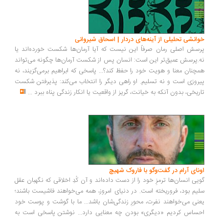
انشی تحلیلی از آینه‌های دردار | اسحاق شیروانی
سش اصلی رمان صرفاً این نیست که آیا آرمان‌ها شکست خورده‌اند یا
.پرسش عمیق‌تر این است: انسان پس از شکست آرمان‌ها چگونه می‌تواند
چنان معنا و هویت خود را حفظ کند؟... پاسخی که ابراهیم برمی‌گزیند، نه
روزی است و نه تسلیم. او راهی دیگر را انتخاب می‌کند: پذیرفتن شکست
ریخی، بدون آنکه به خیانت، گریز از واقعیت یا انکار زندگی پناه ببرد
...
ونای آرام در گفت‌وگو با فاروک شهیچ
یی انسان‌ها ترمزِ خود را از دست داده‌اند و آن کُدِ اخلاقی که نگهبان عقل
یم بود، فروریخته است. در دنیای امروز، همه می‌خواهند فاشیست باشند؛
نی می‌خواهند نفرت، محورِ زندگی‌شان باشد... ما با گوشت و پوست خود
ساس کردیم «دیگری» بودن چه معنایی دارد... نوشتن پاسخی است به