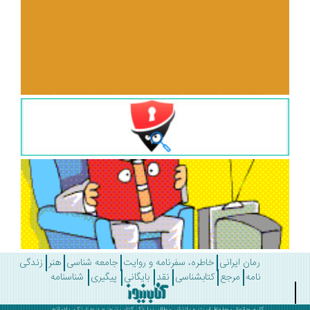
رمان ایرانی
خاطره، سفرنامه و روایت
جامعه شناسی
هنر
زندگی
نامه
مرجع
کتابشناسی
نقد
بایگانی
پیگیری
شناسنامه
کلیه حقوق محفوظ است و بازنشر مطالب با ذکر
کتاب نیوز
و درج لینک، بلامانع .