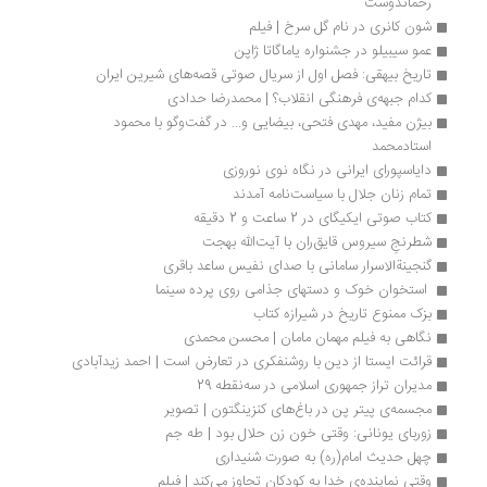
رحماندوست
شون کانری در نام گل سرخ | فیلم
عمو سیبیلو در جشنواره یاماگاتا ژاپن
تاریخ بیهقی: فصل اول از سریال صوتی قصه‌های شیرین ایران
کدام جبهه‌ی فرهنگی انقلاب؟ | محمدرضا حدادی 
بیژن مفید، مهدی فتحی، بیضایی و... در گفت‌وگو با محمود 
استادمحمد
دایاسپورای ایرانی در نگاه نوی نوروزی 
تمام زنان جلال با سیاست‌نامه آمدند
کتاب صوتی ایکیگای در 2 ساعت و 2 دقیقه
شطرنجِ سیروس قایق‌ران با آیت‌الله بهجت 
گنجینةالاسرار سامانی با صدای نفیس ساعد باقری
 استخوان خوک و دستهای جذامی روی پرده سینما 
بزک ممنوع تاریخ در شیرازه کتاب
نگاهی به فیلم مهمان مامان | محسن محمدی
قرائت ایستا از دین با روشنفکری در تعارض است | احمد زیدآبادی
مدیران تراز جمهوری اسلامی در سه‌نقطه 29
مجسمه‌‌ی پیتر پن در باغ‌های کنزینگتون | تصویر
زوربای یونانی: وقتی خون زن حلال بود | طه جم
چهل حدیث امام‌(ره) به صورت شنیداری 
وقتی نماینده‌ی خدا به کودکان تجاوز می‌کند | فیلم