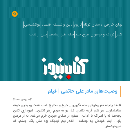
ان خارجی
داستان کوتاه
تاریخ
دین و فلسفه
اقتصاد
روانشناسی
ر
کودک و نوجوان
طرح جلد
فیلم
طنز
ریشه‌ها
پس از کتاب
وصیت‌های مادر علی حاتمی | فیلم
03 بهمن 1400
عده پنجاه‌ نفر بیش‌تر وعده نگیرین... خرج و مخارج شب هفت رو بدین خونه
لمندان... سر شام گریه نکنین. غذا رو به مردم زهر نکنین... آبروداری کنین
ه‌ها، نه با اسراف با آداب... سفره از صفای میزبان خرم می‌شه، نه از مرصع
و… اینم خودش یه وصلته... انقدر بهم نزدیک بود مثل پلک چشم، که
ی‌دیدمش