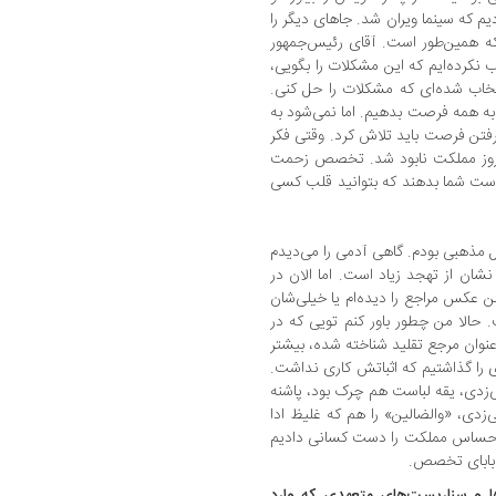
یم که سینما ویران شد. جاهای دیگر را
 که همین‌طور است. آقای رئیس‌جمهور
اب نکرده‌ایم که این مشکلات را بگویی،
تخاب شده‌ای که مشکلات را حل کنی.
 به همه فرصت بدهیم. اما نمی‌شود به
فتن فرصت باید تلاش کرد. وقتی فکر
 روز مملکت نابود شد. تخصص زحمت
 را به دست شما بدهند که بتوانید قلب کسی
 مذهبی بودم. گاهی آدمی را می‌دیدم
ان از تهجد زیاد است. اما الان در
من عکس مراجع را دیده‌ام یا خیلی‌شان
 حالا من چطور باور کنم تویی که در
ه‌عنوان مرجع تقلید شناخته شده، بیشتر
ی را گذاشتیم که اثباتش کاری نداشت.
دی، یقه لباست هم چرک بود، پاشنه
زدی، «والضالین» را هم که غلیظ ادا
ی حساس مملکت را دست کسانی دادیم
ر بابای تخصص.
ها و سناریست‌های متعهدی که وارد