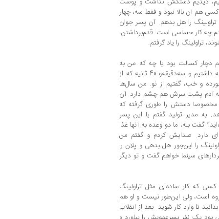
فتیم، دیدیم دستکش نداشت و پوست
کسی هم آن بالا نبود و فقط سه، چهار
ن تراولینگ را هل بدهم. آن پسر جوان
دیدم چه کار حساسی است: قدم‌برداشتن،
د، تراولینگ را یاد گرفتم.
م دچار کسالت بود یا چه که من به‌
جایش کارگردانی کردم. پلانی حدود چهار دقیقه داشتیم و سه‌دقیقه‌و 40 ثانیه که از
ورده و خب، گفتیم از نو. من سال‌ها
که آدم پشت سرش هم چشم دارد. آن
، مخصوصا دستش را طوری گرفته که
هد. به مدیر تولید گفتم با این پسر
اید؟ گفت بله، ما دو وعده به آنها غذا
‌ای دارد. صدایش کردم و گفتم من
ولینگ را این‌جور هل بدهی و پلان را
ردارهای سینما خواهم گفت و تو دیگر
سی که کار ساده‌ای مثل تراولینگ
گروه است، ولی این‌طور نیست و او هم
نید تا وارد کار شوید. بعد از انقلاب
فی بود یک نفر پسرعمویش را بیاورد و