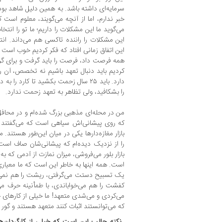
سرمایه‌ای داشته باشد. به ‌همین ‌دلیل شاهد بود
خبر ندارم، اما از آنچه می‌گویند، معلوم است
می‌گوید ما این مشکلات را داریم؛ ما تو را انتخ
این مشکلات را راننده تاکسی هم می‌داند. ان
این اتفاق زمانی افتاد که فکر ‌کردیم خوب است
همه فرصت داد، فرصت را باید گرفت و برای گر
کردیم باید دنبال تعهد باشیم نه تخصص، آن
دارد. باید ۲۵ سال زحمت بکشید تا کارد
را بشکافید، ولی تظاهر به تعهد زحمت ندارد.
من در محله‌ای مذهبی بزرگ شده‌ام و در محافل
که روی پیشانی‌اش سیاهی است که می‌گفتند نش
بازار مغازه‌دارها یکی در میان این‌طور هستند. 
را از نزدیک دیده‌ام که پیشانی‌شان صاف است.
بازار بلور می‌فروشی، میزان نمازت از آدمی که ب
است. همه اینها به خاطر این است که ما معیار
یک تسبیح دستت می‌گرفتی، ریشت را هم نمی‌ز
کفشت را هم می‌خواباندی، با طمأنینه حرف می‌
می‌کردی و می‌شدی متعهد! ما خیلی از کارها
که می‌توانستند اثبات کنند متعهد هستند و گو
‌ نکته جالب این است که خیلی از کارگردان‌