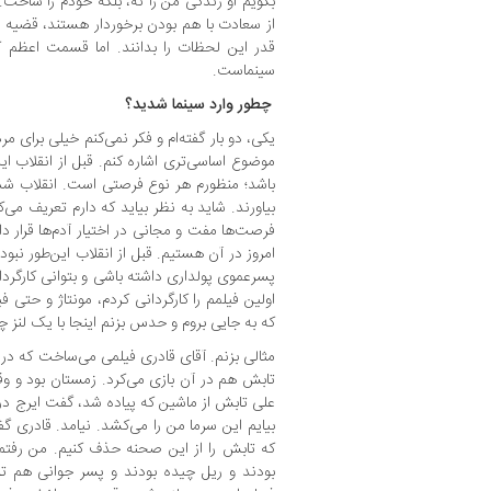
بگویم او زندگی من را نه، بلکه خودم را ساخت.
از سعادت با هم بودن برخوردار هستند، قضیه ز
قدر این لحظات‌ را بدانند. اما قسمت اعظم کت
سینما‌ست.
‌ چطور وارد سینما شدید؟
یکی، دو بار گفته‌ام و فکر نمی‌کنم خیلی برای مر
موضوع اساسی‌تری اشاره کنم. قبل از انقلاب این
باشد؛ منظورم هر نوع فرصتی است. انقلاب شد
بیاورند. شاید به نظر بیاید که دارم تعریف می‌کن
فرصت‌ها مفت و مجانی در اختیار آدم‌ها قرار 
امروز در آن هستیم. قبل از انقلاب این‌طور نبود 
پسرعموی پولداری داشته باشی و بتوانی کارگر
اولین فیلمم را کارگردانی کردم، مونتاژ و حتی ف
که به جایی بروم و حدس بزنم اینجا با یک لنز چه
مثالی بزنم. آقای قادری فیلمی می‌ساخت که در گ
تابش هم در آن بازی می‌کرد. زمستان بود و وقتی
علی تابش از ماشین که پیاده شد، گفت ایرج در تو
بیایم این سرما من را می‌کشد. نیامد. قادری 
که تابش را از این صحنه حذف کنیم. من رفتم 
بودند و ریل چیده بودند و پسر جوانی هم تر