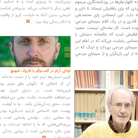
برمی‌گزیند، نه پیروزی است و نه تسلیم. ا
 اظهارنظرها در روزنامه‌نگاری مرسوم
دی که پای رفقایش ایستاد تا آنان و
راهی دیگر را انتخاب می‌کند: پذیرفتن شکس
ه دارد. این ایستادن پای محمدعلی
تاریخی، بدون آنکه به خیانت، گریز از واقعی
قادری و در یک کلام‌ سینمای مردمیِ
یا انکار زندگی پناه ببرد
...
 بوده است، کار ساده‌ای نیست. سعید
 رفقایش است که خالصانه دستش را
ی احساس رضایت می‌کند که در تمام این
 سینمای مردمی بپردازد و اینک که در
ز این بازیگران و از سینمای مردمیِ
اونای آرام در گفت‌وگو با فاروک شهیچ‭
گویی انسان‌ها ترمزِ خود را از دست داده‌اند 
آن کُدِ اخلاقی که نگهبان عقل سلیم بود،
فروریخته است. در دنیای امروز، همه
می‌خواهند فاشیست باشند؛ یعنی می‌خواهند
نفرت، محورِ زندگی‌شان باشد... ما با گوشت 
پوست خود احساس کردیم «دیگری» بودن
چه معنایی دارد... نوشتن پاسخی است به
بی‌عدالتی‌هایی که ما را احاطه کرده‌اند، و د
عین حال، ستایشی است از زیبایی زندگی و