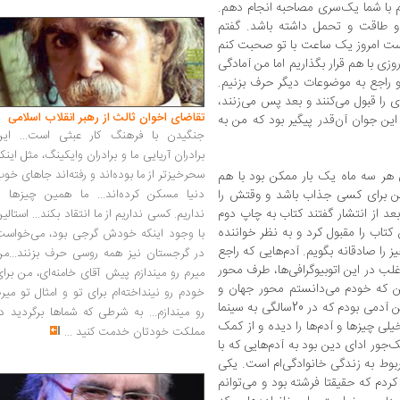
 با شما یک‌سری مصاحبه‌ انجام دهم.
او طاقت و تحمل داشته باشد. گفتم
 است امروز یک ساعت با تو صحبت کنم
روزی با هم قرار بگذاریم اما من آمادگی
 راجع به موضوعات دیگر حرف بزنیم.
 را قبول می‌کنند و بعد پس می‌زنند،
تقاضای اخوان ثالث از رهبر انقلاب اسلامی
ین جوان آن‌قدر پیگیر بود که من به
جنگیدن با فرهنگ کار عبثی است... این
برادران آریایی ما و برادران وایکینگ، مثل اینک
سحرخیزتر از ما بوده‌اند و رفته‌اند جاهای خو
 هر سه ماه یک بار ممکن بود با هم
من برای کسی جذاب باشد و وقتش را
دنیا مسکن کرده‌اند... ما همین چیزها را
عد از انتشار گفتند کتاب به چاپ دوم
نداریم. کسی نداریم از ما انتقاد بکند... استالی
تاب را مقبول کرد و به نظر خواننده
با وجود اینکه خودش گرجی بود، می‌خواست
را صادقانه بگویم. آدم‌هایی که راجع
در گرجستان نیز همه روسی حرف بزنند...من
لب در این اتوبیوگرافی‌ها، طرف محور
میرم رو میندازم پیش آقای خامنه‌ای، من برا
ن که خودم می‌دانستم محور جهان و
خودم رو نینداخته‌ام برای تو و امثال تو میر
حتی محور سینمای فکسنی ایران هم نیستم. من آدمی بودم که در 20سالگی به سینما
رو میندازم... به شرطی که شماها برگردید د
یلی چیزها و آدم‌ها را دیده و از کمک
مملکت خودتان خدمت کنید
...
‌جور ادای دین بود به آدم‌هایی که با
ربوط به زندگی خانوادگی‌ام است. یکی
ردم که حقیقتا فرشته بود و می‌توانم