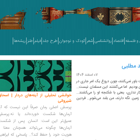
و فلسفه
اقتصاد
روانشناسی
شعر
کودک و نوجوان
طرح جلد
فیلم
طنز
ریشه‌ها
د مطلبی
07 اسفند 1404
 باور نمی‌کنند، چون دروغ یک امر جاری در
 بودیم. اما می‌گفتند این مسلمان نیست...
ر نداری، یعنی با شکنجه او را می‌کشند...
خوانشی تحلیلی از آینه‌های دردار | اسحاق
 زمین نگه دارند، من بلند می‌شوم... فردین
شیروانی
پرسش اصلی رمان صرفاً این نیست که آیا
آرمان‌ها شکست خورده‌اند یا نه.پرسش
عمیق‌تر این است: انسان پس از شکست
آرمان‌ها چگونه می‌تواند همچنان معنا و
هویت خود را حفظ کند؟... پاسخی که ابراهی