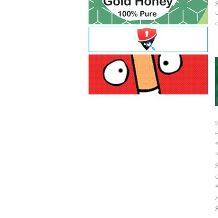
و
ت
ت
و
و
ر