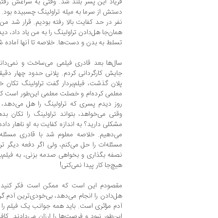
فریاد این پسر بلند شد. وقتی به سراغش ر
دستش از سرما به میله تراولینگ چسبیده بود. 
نفر در حد کفایت بالا رفته بودیم. قرار شد م
همان‌جا هل‌‌دادن تراولینگ را به من یاد داد، 
تسلط به بدن و دست‌ها. خلاصه تا آنها آماده شون
سال‌ها بعد قادری فیلمی می‌ساخت و نمی‌دان
پلان گذشت، فیلم‌بردار گفت تراولینگ تکان خ
معلمی کرده‌ام و خصلت معلمی این‌طور است 
روز دیدم پسری که تراولینگ را هل می‌دهد
وقتی می‌‌خواهد، بتواند تراولینگ را تکان بد
مشکلی دارید؟ به اندازه کفایت به او ناهار داده‌
می‌دهیم. خلاصه معلوم شد با قادری مسئله
مسئله‌ات را حل می‌کنم، ولی اگر دفعه دیگر ترا
نصفه بگذاری و بخواهی صدمه بزنی، به فیلم‌ب
هیچ‌جا کار پیدا نمی‌کنی!
مقصودم این است که ممکن است فکر کنید ک
هل‌دادن را انجام می‌دهد، بی‌خودی‌ترین آدم 
آدم مؤثری است. باید همه جوانب یک فیلم را بدا
این‌طور نبود و فرصت‌ها را ارزان می‌دادند. کا