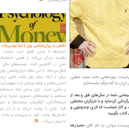
شادی‌هایش
...
نگاهی به روان‌شناسی پول | ایما موسی‌زاده
انسان‌ها با ترس، طمع، امید، حسرت و
مقایسه زندگی می‌کنند و همین احساسات،
حتی در آگاه‌ترین افراد، تصمیم‌های مالی ر
شکل می‌دهد. از این منظر، «روان‌شناسی پول
‌ایستد، چهره‌هایی مانند سعید مطلبی
بیش از آنکه درباره پول باشد، کتابی دربار
 ایران به گفت‌وگو نشسته‌ایم:
انسان معاصر و رابطه پرتنش او با مفهوم ثرو
و دارایی است... اوزل به‌جای ارائه نسخه‌ها
نمایی شما در سال‌های قبل و بعد از
مستقیم یا توصیه‌های دستوری، تجربه زندگی
ردانی کرده‌اید و با بازیگران مختلفی
سرمایه‌گذاران، کارآفرینان، میلیاردرها و حت
ت و آثار شما‌ست که اثری چندوجهی و
افراد عادی را روایت می‌کند و از دل این
 کتاب بگویید.
داستان‌ها روایت خود را برمی‌سازد و بحث ر
به پیش می‌راند
...
یسنده جوانی به نام آقای
حمیدرضا