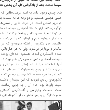
سینما شدند، بعد از یاد‌گرفتن کار، آن بخش تعهد
بله، چیزی وجود دارد به اسم فرصت‌طلبی که ب
خیلی عجیبی هستیم و دو وجه ما به نسبت بقیه
در برابر دشمن است. در اطراف ما پر از تمدن‌ها
دیگر نیستند. اینها خصلتا آدم‌هایی بودند که
می‌کردند و به‌ همین ‌دلیل ریشه‌کن شدند. ما مث
همدیگر می‌خوابیدیم و توفان که رد می‌شد، سر 
ماندیم. حالا بگذریم از اینکه مزرعه‌ای که در
تنک‌تر و بی‌بارتر می‌شود، ولی به هر حال باق
استاد فاسدکردن آدم‌ها هستیم. عده‌ای بودند 
نبودند، آدم‌های بدون حسن‌نیتی هم نبودند، و
آنها استفاده کردند که زمانی به مرتبه‌ای 
نمی‌دانستند و راجع به سرنوشت سینمایی که 
گرفتند. ما جزء معدود کشورهایی بودیم که سی
کشورهای زیادی نبودند که این سینما را داشتند.
سینما پابرجا بود. حالا آن را به جایی رساند
است. خصلت چاپلوسی و فاسدکردن آدم‌های 
مقام خدایگانی و باوراندنش به آن آدم‌ها، نتی