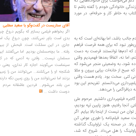
 دلم می‌خواست برای خانواده‌هایی که
ندگی خانوادگی خودم را گفته باشم تا
اب به‌ خاطر کار و حرفه‌ام، در مورد
آقای سناریست در گفت‌وگو با سعید مطلبی
اگر بخواهم فیلمی بسازم که بگویم دروغ چی
بدی است باور نمی‌کنند، چون دروغ یک امر
دم جالب باشد، اما بهانه‌ای است که به
‌طور نبود که برای همه فرصت‌‌ فراهم
جاری در این مملکت است. قبحش از بین
 که آدم‌ها توانستند فرصت به دست
رفته... ما بچه‌مسلمان بودیم. اما می‌گفتند ای
م، اما نه، اتفاقا بعدها فهمیدیم وقتی
مسلمان نیست... وقتی به آدمی که در کار
داده شود، به وضعیتی منجر می‌شود که
سینماست می‌گویند اجازه کار نداری، یعنی ب
که صبح از خانه‌ات بیایی بیرون و مثلا
شکنجه او را می‌کشند... می‌توانند من را زمی
دانی کنی. سخت بود. یادم هست وقتی
بزنند اما نمی‌توانند من را روی زمین نگه دارند
یلم‌برداری می‌دانستم. تفریحم این بود
من بلند می‌شوم... فردین عاشقانه مردم را
 دیافراگمی را می‌دهد.
دوست داشت
...
اجره فیلم‌برداری داشتیم. مرحوم علی
 آنجا رفتیم، هنوز پایین تپه بودیم،
ان من نیست از اینجا بالا بیایم. اگر
گفت سعید فیلم‌نامه را طوری عوض کن
بالا. در صحنه یک تراولینگ گذاشته
اولینگ را هل می‌داد. شروع که شد،