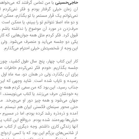
حاجی‌حسینی
با من تماس گرفتند که می‌خواهم
آن زمان خیلی گرفتار بودم و فکر نمی‌کردم 
نمی‌توانم یک قرار مستمر با تو بگذارم، ممکن
و دو ماه اصلا نتوانم تو را ببینم، یا ممکن است 
حرف‌زدن در مورد آن موضوع را نداشته باشم و
قبول کرد. فکر کردم مثل همه جوان‌هایی که کاری
یکی‌ دو جلسه می‌آید و منصرف می‌شود. ولی ا
این وجه از شخصیتش خیلی احترام می‌‌گذارم.
کار این کتاب چهار، پنج سال طول کشید، چون
جلسه بگذاریم. خودم فکر نمی‌کردم خاطرات 
برای آن بگذارد، ولی در همان دو، سه ماه اول ب
رسیده و نایاب شده است. شاید وجهی که این ک
جذاب رسید، این بود که من سعی کردم همه چیز 
به خودشان حرف می‌زنند یا کتاب می‌نویسند، اغ
جهان می‌شود و همه‌ چیز دور او می‌چرخد. م
آمده و ذره‌ذره رشد کرده بودم، اما در مسیرم خ
خیلی‌ها بهره‌مند شده بودم. درواقع این کتاب یک
آنها زندگیِ کاری داشتم. وجه دیگری از کتاب م
از شانس‌های بزرگم این بود که با کسی ازدواج ک