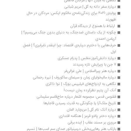
نگاهی به میان آنها | مرجان فاطمی
درباره سفر دانه به گل | مریم شبانی
پولیتزر 2021 برای زندگی‌نامه‌ی مالکوم ایکس: مردگان در حال 
ظهورند
 ارتباط با همنوع از دیدگاه قرآن 
چگونه از یک داستان‌ِ ضدجنگ، به دنیای بدون جنگ می‌رسیم؟ | 
آریامن احمدی
حرف‌هایی با دخترم درباره‌ی اقتصاد: چرا اینقدر نابرابری؟ | فصل 
اول
درباره دانش‌آموز مفلس | پدرام عسکری
7 جن با ویرایش تازه رسیدند
درباره هنر پیرااسلامی | علی غزالی‌فر
درباره مالیخولیای زمان و سینمای ساکوروف | نیره رحمانی
نگاهی به ازدواج‌های فیلیپس بورگ | نوا ذاکری
آنک آن یتیم نظرکرده رمان نیست!
ققنوس قدس: مجموعه اشعار درباره حاج‌قاسم سلیمانی
تاریخ ملک‌آرا یا چگونگی به قدرت رسیدن قاجارها
درباره آنک نام گل | مریچارد المان
درباره دختر پالتو قرمز | هنگامه اقتداری
مروری بر مسند عقاب | ایده برقی
بازتاب هنر رهایی‌بخش درمینیاتور صدای سم اسب‌ها | نسیم 