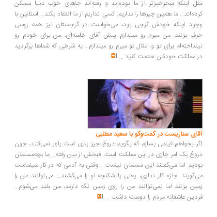
ل اینکه سحرخیزتر از ما بوده‌اند و رفته‌اند جاهای خوب دنیا مسکن
ده‌اند... ما همین چیزها را نداریم. کسی نداریم از ما انتقاد بکند... استالین با
ود اینکه خودش گرجی بود، می‌خواست در گرجستان نیز همه روسی
ف بزنند...من میرم رو میندازم پیش آقای خامنه‌ای، من برای خودم رو
نداخته‌ام برای تو و امثال تو میرم رو میندازم... به شرطی که شماها برگردید
 مملکت خودتان خدمت کنید
...
ای سناریست در گفت‌وگو با سعید مطلبی
ر بخواهم فیلمی بسازم که بگویم دروغ چیز بدی است باور نمی‌کنند، چون
وغ یک امر جاری در این مملکت است. قبحش از بین رفته... ما بچه‌مسلمان
دیم. اما می‌گفتند این مسلمان نیست... وقتی به آدمی که در کار سینماست
‌گویند اجازه کار نداری، یعنی با شکنجه او را می‌کشند... می‌توانند من را
ین بزنند اما نمی‌توانند من را روی زمین نگه دارند، من بلند می‌شوم...
دین عاشقانه مردم را دوست داشت
...