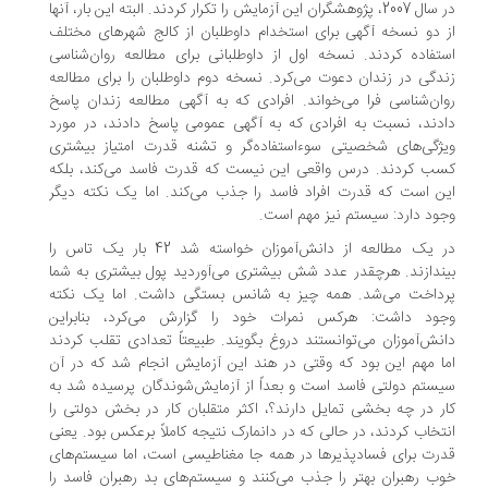
در سال 2007، پژوهشگران این آزمایش را تکرار کردند. البته این بار، آنها
 دو نسخه آگهی برای استخدام داوطلبان از کالج شهرهای مختلف
تفاده کردند. نسخه اول از داوطلبانی برای مطالعه روان‌شناسی
دگی در زندان دعوت می‌کرد. نسخه دوم داوطلبان را برای مطالعه
ان‌شناسی فرا می‌خواند. افرادی که به آگهی مطالعه زندان پاسخ
دند، نسبت به افرادی که به آگهی عمومی پاسخ دادند، در مورد
ژگی‌های شخصیتی سوءاستفاده‌گر و تشنه قدرت امتیاز بیشتری
ب کردند. درس واقعی این نیست که قدرت فاسد می‌کند، بلکه
ن است که قدرت افراد فاسد را جذب می‌کند. اما یک نکته دیگر
ود دارد: سیستم نیز مهم است.
در یک مطالعه از دانش‌آموزان خواسته شد 42 بار یک تاس را
ندازند. هرچقدر عدد شش بیشتری می‌آوردید پول بیشتری به شما
رداخت می‌شد. همه چیز به شانس بستگی داشت. اما یک نکته
جود داشت: هرکس نمرات خود را گزارش می‌کرد، بنابراین
نش‌آموزان می‌توانستند دروغ بگویند. طبیعتاً تعدادی تقلب کردند
ا مهم این بود که وقتی در هند این آزمایش انجام شد که در آن
ستم دولتی فاسد است و بعداً از آزمایش‌شوندگان پرسیده شد به
ر در چه بخشی تمایل دارند؟، اکثر متقلبان کار در بخش دولتی را
تخاب کردند، در حالی که در دانمارک نتیجه کاملاً برعکس بود. یعنی
رت برای فسادپذیرها در همه جا مغناطیسی است، اما سیستم‌های
ب رهبران بهتر را جذب می‌کنند و سیستم‌های بد رهبران فاسد را