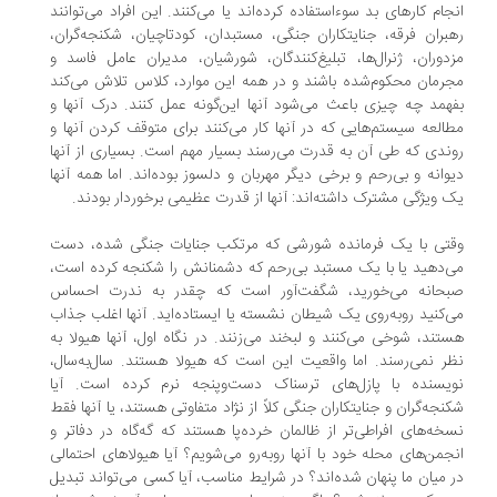
جام کارهای بد سوءاستفاده کرده‌اند یا می‌کنند. این افراد می‌توانند
بران فرقه، جنایتکاران جنگی، مستبدان، کودتاچیان، شکنجه‌گران،
دوران، ژنرال‌ها، تبلیغ‌کنندگان، شورشیان، مدیران عامل فاسد و
رمان محکوم‌شده باشند و در همه این موارد، کلاس تلاش می‌کند
همد چه چیزی باعث می‌شود آنها این‌گونه عمل کنند. درک آنها و
العه سیستم‌هایی که در آنها کار می‌کنند برای متوقف کردن آنها و
ندی که طی آن به قدرت می‌رسند بسیار مهم است. بسیاری از آنها
وانه و بی‌رحم و برخی دیگر مهربان و دلسوز بوده‌اند. اما همه آنها
 وی‍ژگی مشترک داشته‌اند: آنها از قدرت عظیمی برخوردار بودند.
تی با یک فرمانده شورشی که مرتکب جنایات جنگی شده، دست
‌دهید یا با یک مستبد بی‌رحم که دشمنانش را شکنجه کرده است،
بحانه می‌خورید، شگفت‌آور است که چقدر به ندرت احساس
‌کنید روبه‌روی یک شیطان نشسته یا ایستاده‌اید. آنها اغلب جذاب
تند، شوخی می‌کنند و لبخند می‌زنند. در نگاه اول، آنها هیولا به
ر نمی‌رسند. اما واقعیت این است که هیولا هستند. سال‌به‌سال،
یسنده با پازل‌های ترسناک دست‌وپنجه نرم کرده است. آیا
نجه‌گران و جنایتکاران جنگی کلاً از نژاد متفاوتی هستند، یا آنها فقط
خه‌های افراطی‌تر از ظالمان خرده‌پا هستند که گه‌گاه در دفاتر و
جمن‌های محله خود با آنها روبه‌رو می‌شویم؟ آیا هیولاهای احتمالی
 میان ما پنهان شده‌اند؟ در شرایط مناسب، آیا کسی می‌تواند تبدیل