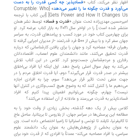
هار نظر می‌کند، کتاب «
فسادپذیر: چه کسی قدرت را به دست
‌آورد و قدرت چگونه ما را تغییر می‌دهد
» [Corruptible: Who
Gets Power and How It Changes Us] [این کتاب با ترجمه
یرحسین مهد‌ی‌زاده تحت عنوان «
قدرت و فساد
» توسط نشر همان
منتشر شده است.] را در اواخر سال 2021 به بازار کتاب عرضه کرد. او
ای چهارمین کتاب خود در مورد کسب و پیامدهای قدرت، به سراسر
جهان سفر کرد و با بیش از 500 فرد قدرتمند -از مدیران اجرایی گرفته تا
بران فرقه- مصاحبه کرد و جهان را برای یافتن کارشناسانی که درباره
رت تحقیق می‌کنند، مانند دانشمندان علوم اعصاب، اقتصاددانان
تاری و مردم‌شناسان جست‌وجو کرد. کلاس در این کتاب تلاش
‌کند به چهار سوال اصلی پاسخ دهد. اول اینکه آیا افراد بی‌اخلاق
شتر در صدر قدرت قرار می‌گیرند؟ دوم، آیا قدرت اخلاق مردم را در
ت منفی تحت تاثیر قرار می‌دهد؟ سوم، چرا به افرادی اجازه
‌دهیم ما را کنترل کنند که به وضوح هیچ کسب‌وکاری در کنترل آنها
ست؟ چهارم، چگونه می‌توانیم اطمینان پیدا کنیم که افراد
ادناپذیر به قدرت می‌رسند و عادلانه از آن استفاده می‌کنند؟
لاس بیش از یک دهه گذشته، بخش زیادی از وقت خود را به
العه این پرسش‌ها در سراسر جهان، از بلاروس تا بریتانیا، ساحل عاج
 کالیفرنیا، تایلند تا تونس و استرالیا تا زامبیا اختصاص داده است. وی
ه عنوان بخشی از پژوهش‌هایش به عنوان یک دانشمند علوم
اسی، با افراد مصاحبه می‌کند- عمدتاً با افرادی که از قدرت خود برای