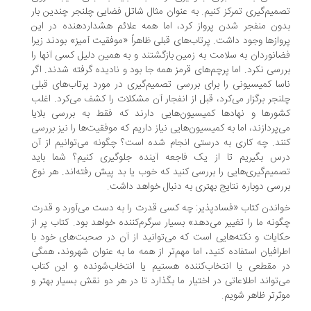
میم‌گیری تمرکز کنیم. به عنوان مثال شاتل فضایی چلنجر چندین بار
ون منفجر شدن پرواز کرد، اما همه علائم هشداردهنده در این
وازها وجود داشت. پرتاب‌های قبلی ظاهراً «موفقیت آمیز» بودند زیرا
انوردان به سلامت به زمین بازگشتند و به همین دلیل کسی آنها را
رسی نکرد. اما پرچم‌های قرمز همه جا بود و نادیده گرفته شدند. اگر
سا کمیسیونی را برای بررسی تصمیم‌گیری در مورد پرتاب‌های قبلی
نجر برگزار می‌کرد، قبل از انفجار آن مشکلات را کشف می‌کرد. اغلب
ورها و نهادها کمیسیون‌هایی دارند که فقط به بررسی بلایا
‌پردازند، اما به کمیسیون‌هایی نیاز داریم که موفقیت‌ها را نیز بررسی
ند. چه کاری به درستی انجام شده است؟ چگونه می‌توانیم از آن
س بگیریم تا از یک فاجعه آینده جلوگیری کنیم؟ شما باید
میم‌گیری‌هایی را بررسی کنید که خوب یا بد پیش رفته‌اند. هر نوع
رسی دوباره نتایج بهتری به دنبال خواهد داشت.
اندن کتاب «فسادپذیر: چه کسی قدرت را به دست می‌آورد و قدرت
ونه ما را تغییر می‌دهد» بسیار سرگرم‌کننده خواهد بود. کتاب پر از
ایات و نکته‌هایی است که می‌توانید از آن در صحبت‌های خود با
رافیان استفاده کنید، اما مهم‌تر از همه ما به عنوان شهروند، همگی
 مقطعی یا انتخاب‌کننده هستیم یا انتخاب‌شونده و این کتاب
‌تواند اطلاعاتی در اختیار ما بگذارد تا در هر دو نقش بسیار بهتر و
ثرتر ظاهر شویم.
.
.