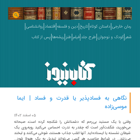
ان خارجی
داستان کوتاه
تاریخ
دین و فلسفه
اقتصاد
روانشناسی
ر
کودک و نوجوان
طرح جلد
فیلم
طنز
ریشه‌ها
پس از کتاب
نگاهی به فسادپذیر یا قدرت و فساد | ایما
موسی‌زاده
05 اسفند 1402
تی با یک مستبد بی‌رحم که دشمنانش را شکنجه کرده است، صبحانه
‌خورید، شگفت‌آور است که چقدر به ندرت احساس می‌کنید روبه‌روی یک
طان نشسته یا ایستاده‌اید. آنها اغلب جذاب هستند، شوخی می‌کنند و لبخند
‌زنند... در شرایط مناسب، هر کسی می‌تواند تبدیل به یک هیولا شود...