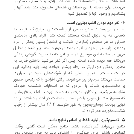
تباهات شناختی -متاسفانه- به تعصبات نژادی و جنسیتی گسترش
‌یابد. برای مقابله با این خطاهای شناختی منسوخ، ابتدا باید آنها را
ناسیم و وجود آنها را تصدیق کنیم.
ین است.
 نظر می‌رسد دانستن بعضی از واقعیت‌های بیولوژیک بتواند به
انی که به دنبال قدرت هستند کمک کند. افراد بالای رده‌بندی
رتی در هر سطحی (سازمان، شرکت یا کشور) بسیار زودتر از افراد
ه‌‌های پایین‌تر از خود یا افراد رده‌های دوم و سوم، پیر شده و تحلیل
‌روند. مشابه این موضوع در حیواناتی که به صورت گروهی زندگی
‌کنند هم دیده شده است. پس اگر فکر می‌کنید داشتن قدرت به
نای زندگی طولانی‌تر در رفاه بیشتر خواهد بود، باید بدانید این
ست نیست. مدیران عاملی که از شرکت‌های خود در بحران‌ها
ایت می‌کنند سریع‌تر پیر می‌شوند. وقتی افرادی را که رئیس جمهور
 نخست‌وزیر شدند با افرادی که در انتخابات شکست خوردند
ایسه می‌کنید، برندگان، قدرت را به دست آوردند، اما نایب‌قهرمانان
 معمولاً مشاغل خوبی را هم بعد از انتخابات در اختیار داشتند برنده
نهایی بودند: روسای‌جمهور به طور متوسط 4 /4 سال بیشتر از رقیب
ست‌خورده عمر کرده‌اند.
 نتایج باشد.
ایج می‌تواند گمراه‌کننده باشد. نتایج ممکن است گاهی اوقات،
ادفی باشند. برای جلوگیری از اشتباه، باید به جای نتیجه، روی