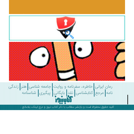
رمان ایرانی
خاطره، سفرنامه و روایت
جامعه شناسی
هنر
زندگی
نامه
مرجع
کتابشناسی
نقد
بایگانی
پیگیری
شناسنامه
کلیه حقوق محفوظ است و بازنشر مطالب با ذکر
کتاب نیوز
و درج لینک، بلامانع .