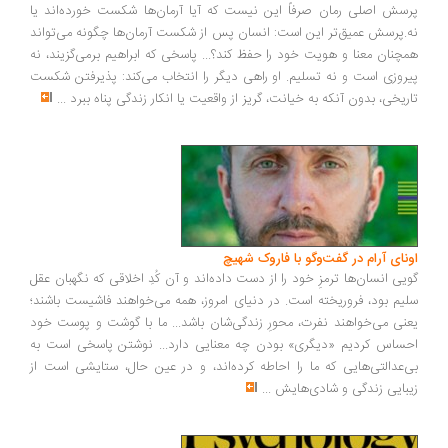
سش اصلی رمان صرفاً این نیست که آیا آرمان‌ها شکست خورده‌اند یا
.پرسش عمیق‌تر این است: انسان پس از شکست آرمان‌ها چگونه می‌تواند
چنان معنا و هویت خود را حفظ کند؟... پاسخی که ابراهیم برمی‌گزیند، نه
روزی است و نه تسلیم. او راهی دیگر را انتخاب می‌کند: پذیرفتن شکست
ریخی، بدون آنکه به خیانت، گریز از واقعیت یا انکار زندگی پناه ببرد
...
ونای آرام در گفت‌وگو با فاروک شهیچ
یی انسان‌ها ترمزِ خود را از دست داده‌اند و آن کُدِ اخلاقی که نگهبان عقل
یم بود، فروریخته است. در دنیای امروز، همه می‌خواهند فاشیست باشند؛
نی می‌خواهند نفرت، محورِ زندگی‌شان باشد... ما با گوشت و پوست خود
ساس کردیم «دیگری» بودن چه معنایی دارد... نوشتن پاسخی است به
‌عدالتی‌هایی که ما را احاطه کرده‌اند، و در عین حال، ستایشی است از
بایی زندگی و شادی‌هایش
...