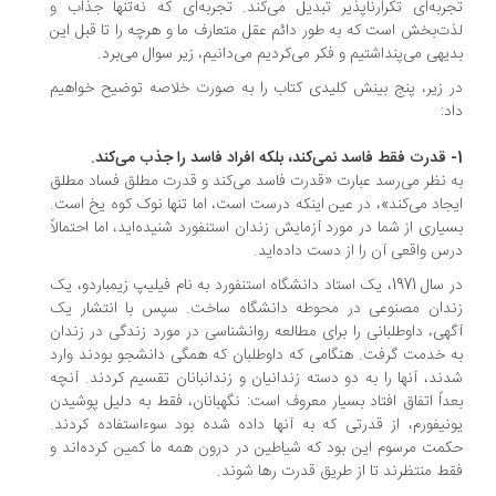
ربه‌ای تکرارناپذیر تبدیل می‌کند. تجربه‌ای که نه‌تنها جذاب و
ت‌بخش است که به طور دائم عقل متعارف ما و هرچه را تا قبل این
یهی می‌پنداشتیم و فکر می‌کردیم می‌دانیم، زیر سوال می‌برد.
 زیر، پنج بینش کلیدی کتاب را به صورت خلاصه توضیح خواهیم
د:
 نظر می‌رسد عبارت «قدرت فاسد می‌کند و قدرت مطلق فساد مطلق
جاد می‌کند»، در عین اینکه درست است، اما تنها نوک کوه یخ است.
یاری از شما در مورد آزمایش زندان استنفورد شنیده‌اید، اما احتمالاً
س واقعی آن را از دست داده‌اید.
در سال 1971، یک استاد دانشگاه استنفورد به نام فیلیپ زیمباردو، یک
ندان مصنوعی در محوطه دانشگاه ساخت. سپس با انتشار یک
هی، داوطلبانی را برای مطالعه روانشناسی در مورد زندگی در زندان
 خدمت گرفت. هنگامی که داوطلبان که همگی دانشجو بودند وارد
ند، آنها را به دو دسته زندانیان و زندانبانان تقسیم کردند. آنچه
داً اتفاق افتاد بسیار معروف است: نگهبانان، فقط به دلیل پوشیدن
نیفورم، از قدرتی که به آنها داده شده بود سوءاستفاده کردند.
مت مرسوم این بود که شیاطین در درون همه ما کمین کرده‌اند و
ط منتظرند تا از طریق قدرت رها شوند.