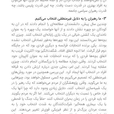
 را نمی‌خواهند و جذاب کردن کار و البته محیط کار برای آنها می‌توان
 افراد بهتری در قدرت دست یافت. چه این قدرت پلیس باشد، چه
رت رهبران سیاسی جامعه.
ی انتخاب می‌کنیم.
دین سال پیش، دانشمندان مطالعه‌ای را انجام دادند که در آن به
دکان دو چهره نشان دادند و از آنها خواستند یک چهره را به عنوان
خدای یک کشتی خیالی در یک بازی رایانه‌ای انتخاب کنند. چیزی که
ه‌ها نمی‌دانستند این بود که چهره‌ها به‌طور تصادفی انتخاب نشده
دند. یکی برنده انتخابات فرانسه و دیگری فردی بود که در جایگاه
م قرار گرفت. اما آنچه اتفاق افتاد، شگفت‌انگیز بود؛ اکثریت قریب به
فاق بچه‌ها فردی را که برنده انتخابات شد به عنوان کاپیتان خود
تخاب کردند. وقتی دوباره مطالعه را با بزرگسالان انجام دادند، چیزی
ابه پیدا کردند. این امر، بحثی جدی درباره ارزش دادن به قیافه
راد در انتخاب آنها ایجاد کرد. این بررسی همچنین در مورد روش‌های
رمنطقی که تصمیم می‌گیریم چه کسی مسئول خواهد بود، چیزهایی
 ما می‌گوید. وقتی پژوهشگران از مردم می‌خواهند که یک رهبر را در
 شبیه‌سازی انتخاب کنند، دلایل زیادی وجود دارد که چرا آنها یک
د خاص را نسبت به دیگران انتخاب می‌کنند. اما اگر به مردم بگویند
 باید فردی را در زمان بحران انتخاب کنند -مثلاً یک جنگ یا قحطی
 یک بیماری همه‌گیر- شرکت‌کنندگان به شدت انتخاب خود را به
ت مردان بزرگ‌تر و از نظر فیزیکی قوی‌تر تغییر می‌دهند. این