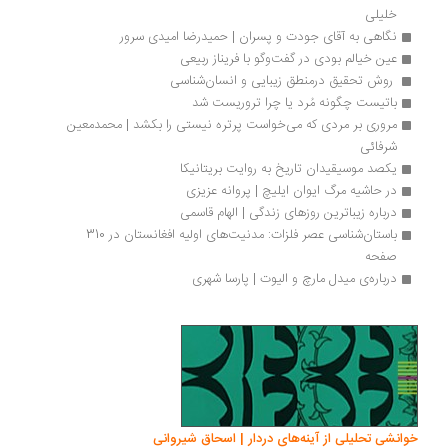
خلیلی
نگاهی به آقای جودت و پسران | حمیدرضا امیدی سرور
عین خیالم بودی در گفت‌وگو با فریناز ربیعی
 روش تحقیق درمنطق زیبایی و انسان‌شناسی 
باتیست چگونه مُرد یا چرا تروریست شد
مروری بر مردی که می‌خواست پرتره نیستی را بکشد | محمدمعین 
شرفائی
یکصد موسیقیدان تاریخ به روایت بریتانیکا 
در حاشیه مرگ ایوان ایلیچ | پروانه عزیزی
درباره زیباترین روزهای زندگی | الهام قاسمی
باستان‌شناسی عصر فلزات: مدنیت‌های اولیه افغانستان در 310 
صفحه
درباره‌ی میدل مارچ و الیوت | پارسا شهری
انشی تحلیلی از آینه‌های دردار | اسحاق شیروانی