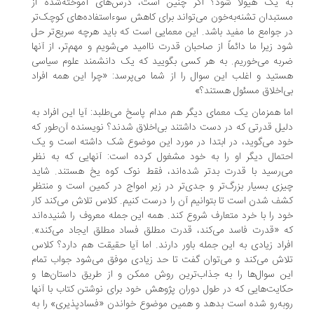
ه یک هیولا شود؟ اگر چنین است، درس‌های آموخته‌شده از
تبدان تشنه‌به‌خون می‌تواند برای کاهش سوءاستفاده‌های کوچک‌تر
 جوامع ما مفید باشد. این معمایی است که باید هرچه سریع‌تر حل
د زیرا ما دائماً از صاحبان قدرت ناامید می‌شویم و مهم‌تر، از آنها
به می‌خوریم. به هر کسی بگویید که یک دانشمند علوم سیاسی
تید و اغلب این سوال را از شما می‌پرسد: «چرا این همه افراد
‌اخلاق مسئول هستند؟»
ا همزمان یک معمای دیگر هم مدام پاسخ می‌طلبد: آیا این افراد به
یل قدرتی که در دست داشتند بی‌اخلاق شدند؟ نویسنده آن‌طور که
د می‌گوید، در ابتدا در مورد این موضوع شک داشته‌ است و یک
تمال دیگر او را به خود مشغول کرده است: آنهایی که به نظر
‌رسید با قدرت بدتر شده‌اند، فقط نوک کوه یخ هستند. شاید
زی بسیار بزرگ‌تر و جدی‌تر در زیر امواج در کمین است و منتظر
ف شدن است تا بتوانیم آن را درست کنیم. کلاس تلاش می‌کند کار
د را با خرد متعارف شروع کند. همه این جمله معروف را شنیده‌اند
 «قدرت فاسد می‌کند، قدرت مطلق فساد مطلق ایجاد می‌کند».
راد زیادی به این جمله باور دارند. اما آیا حقیقت هم دارد؟ کلاس
اش می‌کند و می‌توان گفت تا حد زیادی موفق می‌شود جواب تمام
ن سوال‌ها را به جذاب‌ترین روش ممکن و از طریق داستان‌ها و
ایت‌هایی که در طول دوران پژوهش خود برای نوشتن کتاب با آنها
به‌رو شده است بدهد و همین موضوع خواندن «فسادپذیری» را به