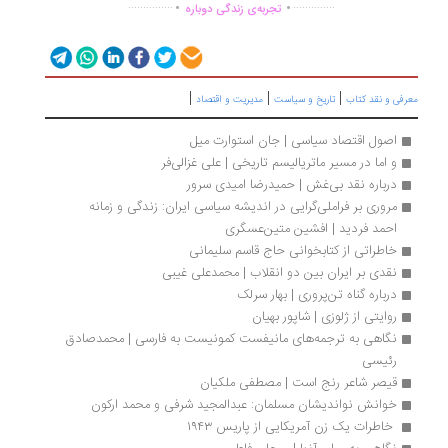
...............
..............
تجربه‌ی زندگی دوباره
|
|
|
رفی و نقد کتاب
تاریخ و سیاست
مدیریت و اقتصاد
اصول اقتصاد سیاسی | جان استوارت میل
و اما در مسیر ماتریالیسم تاریخی | علی غزالی‌فر
درباره نقد بی‌غش | حمیدرضا امیدی سرور
مروری بر فراملی‌گرایی در اندیشه سیاسی ایران: زندگی و زمانه 
احمد فردید | افشین متین‌عسگری
خاطراتی از کتابخوانی حاج قاسم سلیمانی
نقدی بر ایران بین دو انقلاب | محمدعلی غیبی
درباره گناه تن‌پروری | بهار سرلک
روایتی از ژلوزی | شاپور بهیان
نگاهی به ترجمه‌های مانیفست کمونیست به فارسی | محمدصادق 
رئیسی
قیصر شاعر رنج است | مصطفی ملکیان
خوانش نواندیشان مسلمان: عبدالمجید شرفی و محمد ارکون
 خاطرات یک زن آمریکایی از پاریس ۱۹۴۳