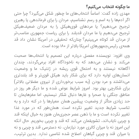
 چگونه انتخاب می‌کنیم؟
دی زاده گفت: اساساً انتخاب‌های ما چطور شکل می‌گیرد؟ چرا حتی
ر آدم‌ها را به اسم و رسم نشناسیم، مردان را برای فرماندهی یا رهبری
جیح می‌دهیم؟ یا مردهای قوی‌هیکل را به مردان ضعیف‌هیکل
جیح می‌دهیم یا ما مردان قدبلند را برای ریاست جمهوری مناسب‌تر
 مردان قد کوتاه می‌بینیم؟ چنان‌که تحقیقی در آمریکا نشان داد قد
‌ی رئیس‌جمهورهای آمریکا بالاتر از ۱۸۰ بوده است.
 افزود: نویسنده مفصل درباره این تصمیم یا انتخاب‌ها صحبت
‌کند و نشان می‌دهد که به ناخودآگاه افراد برمی‌گردند، چندان
اهانه نیستند و به احتمال قوی ریشه در ژنتیک ما و وضعیت
سان‌های اولیه دارد که برای شکار باید هیکل قوی‌تر و قد بلندتری
‌داشتند و مرد بودن (به سبب برخورداری از نیروی عضلانی بالاتر)
ای شکارچی بهتر بود. امروز شرایط عوض شده و ما دیگر هر روز در
اطق جنگلی یا صحرا و غارها دنبال شکار نیستیم، اما مغزهایمان تا
 زیادی متأثر از وضعیت پیشین همان معیارها را در کنه دارد و به
اسب شرایط جدید تغییر نکرده است. همان‌طور که در مورد غذا
ییر نکرده است و ما با ذهن عصر حجری‌مان هنوز به خیال اینکه قند
چربی نایاب‌اند، تشویقمان می‌کند که قند و چربی بخوریم. حال آنکه
ن امروز نه با میزان کالری مورد نیازمان، نه دسترسی قند و چربی و نه
 میزان قند و چربی گیاهان اصلاح شده تناسبی ندارد. بدین ترتیب،