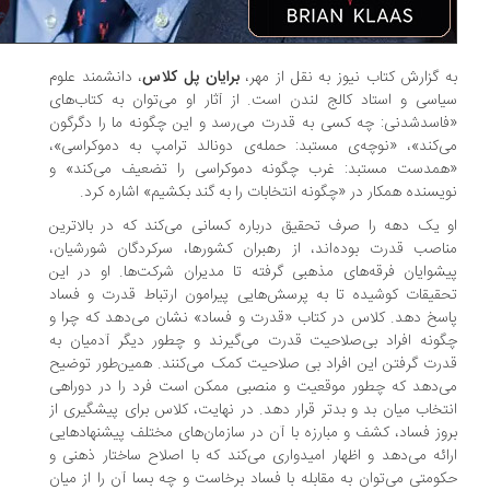
 گزارش کتاب نیوز به نقل از مهر،
برایان پل کلاس
، دانشمند علوم
اسی و استاد کالج لندن است. از آثار او می‌توان به کتاب‌های
اسدشدنی: چه کسی به قدرت می‌رسد و این چگونه ما را دگرگون
‌کند»، «نوچه‌ی مستبد: حمله‌ی دونالد ترامپ به دموکراسی»،
مدست مستبد: غرب چگونه دموکراسی را تضعیف می‌کند» و
یسنده همکار در «چگونه انتخابات را به گند بکشیم» اشاره کرد.
 یک دهه را صرف تحقیق درباره کسانی می‌کند که در بالاترین
اصب قدرت بوده‌اند، از رهبران کشورها، سرکردگان شورشیان،
شوایان فرقه‌های مذهبی گرفته تا مدیران شرکت‌ها. او در این
قیقات کوشیده تا به پرسش‌هایی پیرامون ارتباط قدرت و فساد
سخ دهد. کلاس در کتاب «قدرت و فساد» نشان می‌دهد که چرا و
ونه افراد بی‌صلاحیت قدرت می‌گیرند و چطور دیگر آدمیان به
رت گرفتن این افراد بی صلاحیت کمک می‌کنند. همین‌طور توضیح
‌دهد که چطور موقعیت و منصبی ممکن است فرد را در دوراهی
تخاب میان بد و بدتر قرار دهد. در نهایت، کلاس برای پیشگیری از
وز فساد، کشف و مبارزه با آن در سازمان‌های مختلف پیشنهادهایی
ائه می‌دهد و اظهار امیدواری می‌کند که با اصلاح ساختار ذهنی و
ومتی می‌توان به مقابله با فساد برخاست و چه بسا آن را از میان