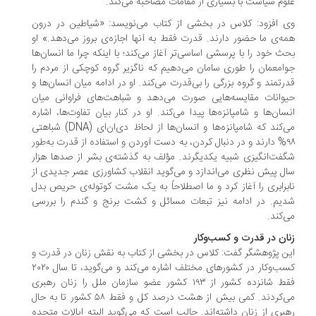
وم سیاست با بسیاری از مقامات مصاحبه می‌کند.
 افزود: کلاس در بخشی از کتاب می‌نویسد: «شیاطین در درون
ه‌ی ما حضور دارند. قدرت فقط به آنها اجازه‌ی بروز می‌دهد.» او
ث خود را با پرسشی اساسی‌تر آغاز می‌کند؛ با اینکه چرا ما انسان‌ها
امعمان را طوری سامان می‌دهیم که ناگزیر گروه کوچکی از مردم را
رتمند و گروه بزرگی را بی‌قدرت می‌کند. او در ادامه میان انسان‌ها و
وانات مقایسه‌هایی صورت می‌دهد و شباهت‌های فراوانی میان
سان‌ها و شامپانزه‌ها پیدا می‌کند. او در کنار بیان تفاوت‌ها، اشاره
می‌کند که شامپانزه‌ها و انسان‌ها از لحاظ دی‌ان‌ای (DNA) شباهتی
۹۸% دارند و در دنبال کردن، به دست آوردن و استفاده از قدرت به‌طور
فت‌انگیزی شبیه یکدیگرند. مؤلف به گذشته‌ی بشر از صدها هزار
ل پیش نظری می‌اندازد و می‌گوید انقلاب کشاورزی عصر جدیدی از
برابری را آغاز کرد و ما اصطلاحاً به یک مشت کوتوله‌ی حریص بدل
یم. در ادامه نیز تبعات مسائل و کشت برنج و گندم را بررسی
‌کند.
ان در قدرت و کسب‌وکار
ن پژوهشگر گفت: کلاس در بخشی از کتاب به نقش زنان در قدرت و
کسب‌وکار در کشورهای مختلف اشاره می‌کند و می‌گوید، تا سال ۲۰۲۰
فقط شانزده کشور از ۱۹۳ کشور عضو سازمان ملل را زنان رهبری
می‌کردند. کمی بیش از هشت درصد کل و فقط ۵۸ کشور تا به حال
بری از زنان داشته‌اند. جالب است که می‌گوید البته ایالات متحده