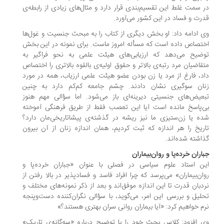
 سمت غلط این تقسیم‌بندی قرار دارد و مثال‌های زیادی از رابطه‌ی
رت و فساد در این کشور می‌آورد.
 ادامه داد: او بخش دیگری از کتاب را به مبحث جنسیت و غول‌ها
تصاص داده است که مسأله‌ امروز ماست. برای نمونه در این بخش
ضیح می‌دهد که ارزیابی‌های هیئت علمی به نحو فراگیر به
قاضیان مرد رتبه‌ی بالاتر و حقوق اولیه‌ی بالقوه بالاتری را اختصاص
د، فارغ از مرد یا زن بودن عضو هیئت علمی ارزیاب، همه در مورد
ان سوگیری نشان دادند. چشم جامعه کم‌کم دارد به چنین
عیض‌های جنسیتی دیرینه‌ای باز می‌شود. اما سؤالی مهم هنوز
‌پاسخ مانده است آیا این تعصب فقط از طریق فرهنگی آموخته
ه یا زن‌ستیزی ما نیز ریشه در گذشته‌ی پیشاتاریخی‌مان دارد؟
ریخ را هر اندازه که ثبت کردیم، همان اندازه زنان از آن بیرون
اشته شده‌اند.
اران خرده‌پا و روان‌بیماران
ن استاد علوم سیاسی در فصلی با عنوان «جباران خرده‌پا و
ان‌بیماران» می‌پرسد که چرا افراد فاسد و فسادپذیر در بالا رفتن از
دبان قدرت تا این اندازه موفق‌اند و بعد از ذکر نمونه‌های مختلف و
لیل و بررسی این امر، می‌گوید، با سؤالی نگران‌کننده دست‌وپنجه
م خواهیم کرد: «آیا بیماران روانی سران بهتری هستند؟»
 افزود: کلاس بحث خود را با توضیح درباره‌ «سه‌گانه‌ی تاریک»