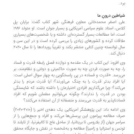
د.
اطین درونِ ما
ی اصغر محمدخانی معاون فرهنگی شهر کتاب گفت: برایان پل
کلاس، استاد علوم سیاسی آمریکایی و بسیار جوان است. او متولد ۱۹۸۶
ت، اما مطالعات بسیار گسترده‌ای داشته و با شخصیت‌های بسیاری
اقات کرده و کشورهای زیادی را بررسی کرده است و در این سن و
سال توانسته چنین کتابی منتشر بکند و تقریباً رویدادها را تا سال ۲۰۲۰
بال کند.
 افزود: این کتاب در یک مقدمه و دوازده فصل رابطه‌ قدرت و فساد
، چه به صورت فردی چه به صورت حاکمیتی و دولتی و نظام‌مند، بر
‌رسد. «قدرت و فساد» در پی پاسخگویی به چهار سوال اصلی است:
ا افراد بدتر قدرت را به چنگ می‌آورند؟؛ آیا قدرت مردم را بدتر
‌کند؟؛ چرا می‌گذاریم افرادی اختیارمان را داشته باشند که شایستگی
دن در قدرت را ندارند؟؛ چگونه می‌توانیم مطمئن شویم که افراد
ادناپذیر به قدرت می‌رسند و منصفانه از آن استفاده می‌کنند؟
وی ادامه داد: این پژوهشگر آمریکایی یک دهه‌ی اخیر را (۲۰۱۰-۲۰۲۰)
ف مطالعه پیرامون این پرسش‌ها می‌کند و افراد و جمع‌هایی را از
اسر جهان (از بلاروس تا بریتانیا، از ساحل عاج تا کالیفرنیا، از تایلند تا
نس و استرالیا و زامبیا) مطالعه و به‌شخصه در نقش و جایگاه محقق