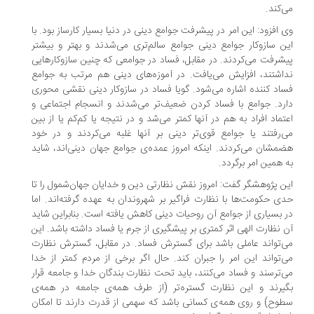
‌کند.
 افزود: این امر در پیشرفت جوامع دینی در دنیا بسیار کارساز بود. با
ن سازوکار جوامع دینی جوامع سالم‌تری می‌شدند و بهتر و بیشتر
شرفت می‌کردند. در مقابل، فساد در جوامعی که چنین سازوکارهایی
اشتند، افزایش می‌یافت. در آموزه‌های دینی هم مرتب به جوامع
اد کننده اشاره می‌شود. گویا فساد در سازوکار دینی نقشی محوری
رد. جوامع با فساد کردن ضعیف‌تر می‌شدند و انسجام اجتماعی و
تماد افراد به هم در آنها کمتر می‌شد و در نتیجه یا کم‌کم یا از بین
‌رفتند یا جوامع قوی‌تر دینی بر آنها غلبه می‌کردند و در خود
مشان می‌کردند. اینکه امروز عمده‌ی جوامع جهان دینی‌اند، شاید
 همین امر برگردد.
ن پژوهشگر گفت: امروز نقش نظارتی دین و خدایان جهان‌شمول را تا
ی حکومت‌ها با نظارت فراگیر بر شهروندان به عهده گرفته‌اند. اما
 بسیاری از جوامع آن روحیات دینی کاهش یافته است. بنابراین شاید
 نظارت الهی اثر کمتری بر پیشگیری از جرم یا فساد داشته باشد. این
‌تواند عاملی باشد برای گسترش فساد. در مقابل، گسترش نظارت
‌تواند این امر را جبران کند. حال اگر برخی از مردم کمتر از خدا
‌ترسند و فساد می‌کنند، باید تحت نظارت بندگان خدا و جامعه قرار
یرند و این نظارت گستره‌تر (از طرف همه‌ی جامعه در همه‌ی
وح) و روی همه‌ی کسانی باشد که سهمی از قدرت دارند تا امکان