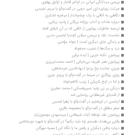
بررسی مردانگی ایرانی در اواخر قاجار و اوایل پهلوی
جرئت رویاپردازی امیر دوبی در گفت‌وگو با مریم نفیسی
نگاهی به اتاقی با یک چشم‌انداز | مرضیه لشکری
درباره عادات و آداب روزانه بزرگان | پانیذ زرتابی
ترجمه خاطرات بولتون از اتاقی که در آن اتفاق افتاد
نشست نقد و بررسی میلان کوندرا اولیس مدرن
و زندگی جای دیگری است | جواد مؤمنی
دزد و سگ‌ها | نجیب محفوظ
پیرامون نکته جزیی | ایده برقی
پیرامون هنر ظریف بی‌خیالی | احمد محمدتبریزی
چیزی نمانده یخ بزنم! | بهاءالدین خرمشاهی
روزی روزگاری در سینما در گفت‌وگو با پرویز نوری
و اما در اوج تاریکی | زینب کاظم‌خواه
درنگی بر زن پلید نمیروفسکی | محمد صابری
از اشتیاق غیرعقلانی رونمایی شد
آیشمن در اورشلیم در گفت‌وگو با زهرا شمس
صفر مطلق در گفت‌وگو با معصومه باقری
پیرامون نقد توطئه آیات شیطانی | سیدمهدی موسوی‌تبار
وقتی بی‌هدف هستم چه باید بکنم؟ در گفت‌وگو با شهره نورصالحی
درباره وطن دیگران و رقص ما را نگاه کن | سمیه مهرگان
نگاهی به پشت پرده کودتا | محسن آزموده