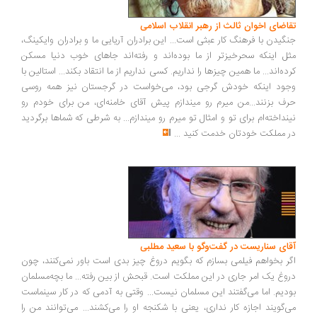
اضای اخوان ثالث از رهبر انقلاب اسلامی
گیدن با فرهنگ کار عبثی است... این برادران آریایی ما و برادران وایکینگ،
ل اینکه سحرخیزتر از ما بوده‌اند و رفته‌اند جاهای خوب دنیا مسکن
ده‌اند... ما همین چیزها را نداریم. کسی نداریم از ما انتقاد بکند... استالین با
ود اینکه خودش گرجی بود، می‌خواست در گرجستان نیز همه روسی
ف بزنند...من میرم رو میندازم پیش آقای خامنه‌ای، من برای خودم رو
نداخته‌ام برای تو و امثال تو میرم رو میندازم... به شرطی که شماها برگردید
 مملکت خودتان خدمت کنید
...
ای سناریست در گفت‌وگو با سعید مطلبی
ر بخواهم فیلمی بسازم که بگویم دروغ چیز بدی است باور نمی‌کنند، چون
وغ یک امر جاری در این مملکت است. قبحش از بین رفته... ما بچه‌مسلمان
دیم. اما می‌گفتند این مسلمان نیست... وقتی به آدمی که در کار سینماست
‌گویند اجازه کار نداری، یعنی با شکنجه او را می‌کشند... می‌توانند من را