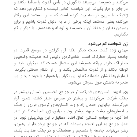
‌کنند و دسیسه می‌چینند تا گوریل در رأس قدرت را ساقط بکنند و
 جای او قرار بگیرند. این شباهت اتفاقی نیست و نشان می‌دهد که
تیک ما طوری توسعه پیدا کرده است که ما را مستعد این رفتار
‌کند؛ یعنی مستعد اینکه برخی از ما به دنبال قدرت باشیم و برای
یدن به آن و حفظ آن از دسیسه و توطئه و همدستی با دیگران کم
ذاریم.
 شجاعت کم می‌شود
دی زاده گفت: بحث دیگر اینکه قرار گرفتن در موضع قدرت در
معه بسیار خطرناک است. شامپانزه‌ی رئیس گله همیشه وضعیتی
رناک دارد. چراکه همیشه این احتمال هست که دیگران علیه او
طئه بکنند و از قدرت ساقطش بکنند و از او انتقام سختی بگیرند.
مایش‌ها نشان داده‌اند که او این نگرانی را همواره با خود دارد و این
جر به کاهش طول عمرش می‌شود.
 افزود: انسان‌های قدرتمندتر در جوامع نخستین انسانی بیشتر در
گ شرکت می‌کردند و بیشتر در معرض خطر کشته شدن قرار
‌گرفتند. بنابراین احتمال زاد و ولد انسان‌های ترسوی فراری از جنگ
 انسان‌های پشت جبهه بیشتر بود. بنابراین، ژن شجاعت کمتر شد.
ا آنچه در جوامع انسانی اتفاق افتاد، مطابق با این پیش‌بینی نبود. در
ل جوامع به این نتیجه رسیدند که در جوامع برخوردار از رهبری،
بر می‌تواند جامعه را منسجم و هماهنگ و در جنگ هدایت بکند،