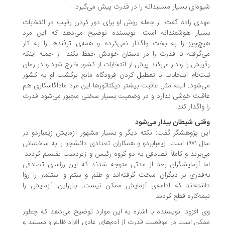
وه‌ای بسیار مستبدانه را در قدرت پیش می‌گیرد.
دی زاده گفت: از جمله روش او برای دور کردن رقیب در انتخابات
یار هوشمندانه است. نویسنده توضیح می‌دهد که این مرد
چ‌چیز را به بخت واگذار نمی‌کرده و همه‌ی ترفندها را به کار
‌گرفته تا قدرت را در دستان خودش حفظ بکند. از جمله اینکه
یبش را وادار می‌کند پیش از انتخابات از کشور خارج شود و در زمان
ت‌نام انتخابات با تعطیل کردن فرودگاه مانع برگشت او به کشور
‌شود. البته مثل عاقبت بیشتر دیکتاتورها این مرد ماداگاسکاری هم
قبت خوشی ندارد و در وضعیت بسیار سختی مجبور می‌شود قدرت
 واگذار کند.
تی شیطان بیدار می‌شود
ن پژوهشگر گفت: نکته دیگر و بسیار مشهور آزمایش زیمباردو در
سال ۱۹۷۱ است. زیمبابردو و همکاران تعدادی دانشجو را به ساختمانی
‌برند و کاملاً تصادفی به دو گروه رئیس و زیردست تقسیم کردند.
ا آزمایشگران بعد از مدتی متوجه شدند که این رؤسای تصادفی
‌قدری بر دیگران سخت گرفته‌اند و ظلم و ستم و استثمار را روا
شته‌اند که ادامه‌ی آزمایش ممکن نیست. بنابراین، آزمایش را
مه‌کاره قطع کردند.
 افزود: نویسنده با اشاره به این موارد توضیح می‌دهد که چطور
کن است در موقعیت قدرت از آدم‌های عادی افراد ظالم و مستبد و