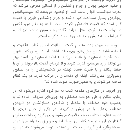
حکیم قدیمی یونان و جرج واشنگتن را از کسانی معرفی می‌کند که
رت نتوانست آنها را فاسد کند. او توضیح می‌دهد که سینسیناتوس
یکردی بسیار مسالمت‌آمیز داشته و جرح واشنگتن طوری با قدرت
ار آمده که قدرت فاسدش نکرده است. البته به نظر من، کلاس
‌توانست به افرادی مثل مهاتما گاندی و نلسون ماندلا نیز اشاره
د. اما نمونه‌هایش را به همین‌ها محدود کرده است.
یرحسین مهدی‌زاده مترجم گفت: سوالات اصلی کتاب «قدرت و
اد» شاید همان سؤال‌های روی جلد باشند. آیا همان‌طور که مشهور
ت قدرت انسان‌ها را فاسد می‌کند یا اینکه انسان‌های فاسد بهتر
‌توانند وارد عرصه‌ی قدرت شوند و از نردبان قدرت بالا بروند و آن را
ظ بکنند و با قدرت فساد نهفته در شخصیتشان را در سطوح
یع‌تری اعمال کنند. اینکه آیا مفسدان در مراتب قدرت در یک نظام
خته می‌شوند یا به همین‌صورت متولد شده‌اند؟
 افزود: در مثال‌های مقدمه کتاب به دو گروه اشاره می‌شود که در
ان، مکان و طی حوادث مختلفی به جزیره‌ای متروک افتاده‌اند و
‌سبب طبع مختلف یا ساختار و شاکله‌ی متفاوتشان دو شیوه‌ی
تلف زندگی را در پیش می‌گیرند. در یکی از جزایر فردی با
یسه‌های مختلف صاحب قدرت می‌شود و بین گروه پنجاه-‌صدنفری
فتار در آن جزیره دیکتاتوری وحشیانه و خونریزی به راه می‌اندازد.
دها وقتی این گروه را نجات می‌دهند، متوجه می‌شوند که در این