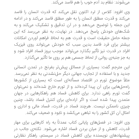
‌شوند: نظام بد آدم خوب را هم فاسد می‌کند.
 افزود: کلاس از لرد اکتون نقل می‌کند که قدرت انسان را فاسد
‌کند و قدرت مطلق انسان را به طور مطلق فاسد می‌کند و در ادامه
ن جمله را توضیح می‌دهد و در آن تدقیق و تشکیک می‌کند و به
‌های خودش پاسخ می‌دهد. در نهایت، به نظر می‌رسد که این
له حامل حقیقت است و قدرت هم به لحاظ فراهم آوردن امکانات
شتر برای فرد فاسد بدین سبب که خودش می‌تواند روی فیزیک
راد در قدرت نیز تأثیر بگذارد می‌تواند موجب بروز فساد افراد شود و
 جز جنبه‌ی روانی از لحاظ جسمی هم بر روی ما تأثیر می‌گذارد.
ن مترجم گفت: بسیاری از مسائل پیش‌تر بغرنج در تمدن انسانی
ید و با استفاده از تجارب جهانی دیگر حل‌نشدنی به نظر نمی‌رسد.
لاً موضوع تورم در اقتصاد مسأله‌ای است که بسیاری از کشورها
ه‌حل‌هایی برای آن پیدا کرده‌اند و از تورم خارج شده‌اند و نمی‌توان
ت تورم راهی ندارد. برای کاهش فساد هم راهکارهایی در جهان
مدن پیدا شده است و اگر اراده‌ای برای کنترل فساد باشد، چنین
زی ناممکن نیست. هرچند فساد در قدرت، فساد مالی و اداری و
ثال آن کل کشور را به تباهی می‌کشد و نابود و ضعیف می‌کند.
 افزود: در فصل‌های پایانی کتاب عمدتاً به راه کارهایی برای مهار
رت، کاهش و از میان بردن فساد اشاره می‌شود. نکته‌ی جالب در
شنهادهای نویسنده برای کاهش فساد در سیستم، راهکار نظارتی