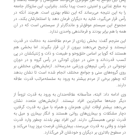
 این جوامع به طرز مؤثرتری می‌توانند قلمروشان را توسعه بدهند و
 منابع غذایی و امنیتی دست پیدا بکنند. بنابراین، این سازوکار جامعه
 به این نتیجه می‌رساند که این نظام بهتری است. هرچند آنکه در
س قرار می‌گیرد، شاید به دیگران فرمان دهد یا استثمارشان بکند، در
موع این سیستم موفق‌تر و ماندگارتر از سیستمی است که در آن
ه با هم برابر بودند و فرماندهی واحدی ندارد.
ن مترجم گفت: بخش زیادی از مردم علاقه‌مند به دخالت در قدرت
ستند و ترجیح می‌دهند بیرون از آن قرار بگیرند. اما بخشی هم
تند که گویا بر اساس خلق‌وخو و طبیعت و ذات و ژنتیکشان در پی
ب قدرت‌اند و حتی در دوران کودکی در رأس گروه و در دوران
جوانی در رأس تیم‌های ورزشی مدرسه‌اند. آزمایش‌های مختلفی بر
ی گروه‌های سنی و جوامع مختلف انجام شده است تا نشان بدهد
 چطور برخی از مردم بیشتر به ورود به سلسله‌مراتب قدرت علاقه
رند.
 ادامه داد: البته، متأسفانه علاقه‌مندان به ورود به قدرت لزوماً از
گر جنبه‌ها سالم‌ترین افراد نیستند. آزمایش‌های متعدد نشان
‌دهد بیشتر اوقات اینان همزمان و همراه با میل به قدرت گرفتن،
ار مشکلات و بیماری‌های روانی هستند و انگار بیماری و میل به
رت نوعی همبستگی دارند. این افراد بهتر بلدند چطور وارد قدرت
ند و وقتی به قدرت می‌رسند، بیماری‌شان فرصت بروز پیدا می‌کند و
 سطوح بالاتری بر دیگران و خودشان اثر می‌گذارد.