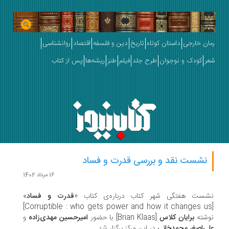
ان خارجی
داستان کوتاه
تاریخ
دین و فلسفه
اقتصاد
روانشناسی
ر
کودک و نوجوان
طرح جلد
فیلم
طنز
ریشه‌ها
پس از کتاب
نشست نقد و بررسی قدرت و فساد
16 مرداد 1402
ست هفتگی شهر کتاب درباره‌ی کتاب «
قدرت و فساد
»
[Corruptible : who gets power and how it changes us]
شته
برایان کلاس
[Brian Klaas] با حضور
امیرحسین مهدی‌زاده
و
ی‌اصغر محمدخانی
در این مرکز برگزار شد.