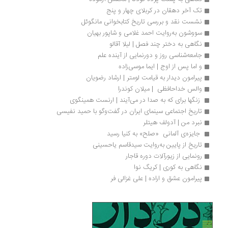
تک آخر دهقان در کربلای چهار و پنج
نشست نقد و بررسی تاریخ کتابخوانی مانگوئل
سووشون به‌روایت احمد غلامی و شاپور بهیان
نگاهی به دختر چند فصل | لیلا آقالو
جامعه‌شناسی روز و دورنمایی از آینده علم
و اما پس از اوج | ایما موسی‌زاده
پیرامون دیدار به قیامت لومتر | ارشاد رضویان
والس خداحافظی  | میلان کوندرا
 زنگها برای که به صدا در می‌آیند | ارنست همینگوی
تاریخ اجتماعی سینمای ایران در گفت‌وگو با حمید نفیسی
نبرد من | آدولف هیتلر
 جایزه‌ی آلمانی  «صلح» به کنیا رسید
تاریخ از پایین به‌روایت سیدقاسم یاحسینی
رونمایی از زیورآلات دوره قاجار
نگاهی به کوری | کریگ نوا
پیرامون عشق و اراده | علی غزالی فر