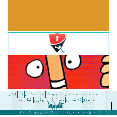
رمان ایرانی
خاطره، سفرنامه و روایت
جامعه شناسی
هنر
زندگی
نامه
مرجع
کتابشناسی
نقد
بایگانی
پیگیری
شناسنامه
کلیه حقوق محفوظ است و بازنشر مطالب با ذکر
کتاب نیوز
و درج لینک، بلامانع .