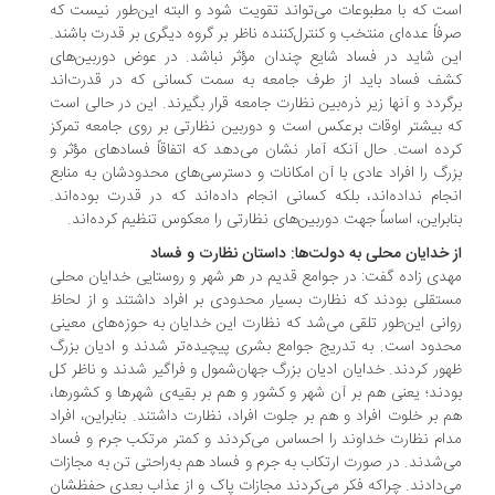
ت که با مطبوعات می‌تواند تقویت شود و البته این‌طور نیست که
فاً عده‌ای منتخب و کنترل‌کننده ناظر بر گروه دیگری بر قدرت باشند.
ن شاید در فساد شایع چندان مؤثر نباشد. در عوض دوربین‌های
ف فساد باید از طرف جامعه به سمت کسانی که در قدرت‌اند
گردد و آنها زیر ذره‌بین نظارت جامعه قرار بگیرند. این در حالی است
 بیشتر اوقات برعکس است و دوربین نظارتی بر روی جامعه تمرکز
ده است. حال آنکه آمار نشان می‌دهد که اتفاقاً فسادهای مؤثر و
رگ را افراد عادی با آن امکانات و دسترسی‌های محدودشان به منابع
جام نداده‌اند، بلکه کسانی انجام داده‌اند که در قدرت بوده‌اند.
ابراین، اساساً جهت دوربین‌های نظارتی را معکوس تنظیم کرده‌اند.
 خدایان محلی به دولت‌ها: داستان نظارت و فساد
دی زاده گفت: در جوامع قدیم در هر شهر و روستایی خدایان محلی
تقلی بودند که نظارت بسیار محدودی بر افراد داشتند و از لحاظ
انی این‌طور تلقی می‌شد که نظارت این خدایان به حوزه‌های معینی
دود است. به تدریج جوامع بشری پیچیده‌تر شدند و ادیان بزرگ
ور کردند. خدایان ادیان بزرگ جهان‌شمول و فراگیر شدند و ناظر کل
دند؛ یعنی هم بر آن شهر و کشور و هم بر بقیه‌ی شهرها و کشورها،
 بر خلوت افراد و هم بر جلوت افراد، نظارت داشتند. بنابراین، افراد
ام نظارت خداوند را احساس می‌کردند و کمتر مرتکب جرم و فساد
‌شدند. در صورت ارتکاب به جرم و فساد هم به‌راحتی تن به مجازات
‌دادند. چراکه فکر می‌کردند مجازات پاک و از عذاب بعدی حفظشان