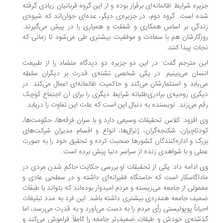
یره شرایط ظالمانه‌ای برقرار بوده و از این گروه قربانیان زیادی گرفته
ه است. گروه دوم، در جزیره‌ی دیگر، عده‌ای جوان‌اند که شیوه‌ی
دگی بر اساس همکاری و شفقت و همیاری را در پیش می‌گیرند.
زگارشان هم با سعادت و موفقیت بیشتری طی می‌شود تا زمانی که
ات پیدا کنند.
ن مترجم گفت: در این دو جزیره دو دیدگاه متضاد را از طبیعت
سان می‌بینیم. در یکی شخصی تشنه‌ی قدرت بر دیگران سلطه
‌یابد و استثمارشان می‌کند و حاکمیت ظالمانه‌ای اعمال می‌کند. در
گری روحیه‌ی برادری‌طلبانه شرایط دیگری را برای آن اجتماع کوچک
م می‌زند. نویسنده به دنبال این است که علت این تفاوت را دریابد.
 افزود: کلاس تحقیقات وسیعی دارد و با سران فرقه‌ها، حکومت‌ها،
دتاچیان، شکنجه‌گران، ژنرال‌ها، انواع و اقسام مدیران شرکت‌های
رگ و اداره‌کنندگان کشورها صحبت کرده و تحقیق خود را به صورت
لی و با شواهدی زنده از سراسر دنیا پیش برده است.
 ادامه داد: یکی از تحقیقات او بررسی حکایت حاکم شدن مردی در
داگاسکار است که خاستگاه فقیرانه‌ای داشته و در سطحی عادی و
مولی از جامعه می‌زیسته و مردم امیدوار بوده‌اند که بتواند با طبقات
یف جامعه همدردی بیشتری داشته باشد. این فرد به مدد تبلیغات
یاناً پوپولیستی رأی مردم را به دست می‌آورد و به قدرت می‌رسد، اما
شته‌ی خودش و طبقات ضعیف‌تر جامعه را کاملاً فراموش می‌کند و