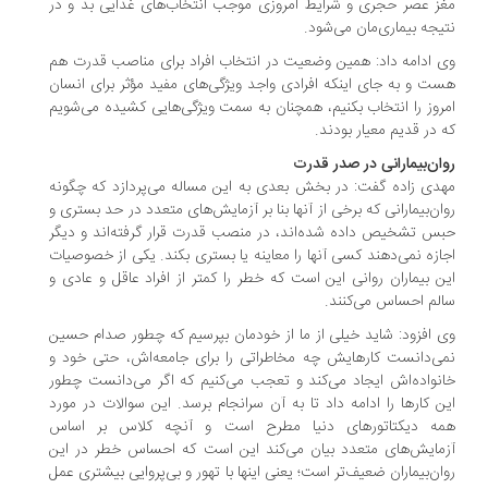
ز عصر حجری و شرایط امروزی موجب انتخاب‌های غذایی بد و در
یجه بیماری‌مان می‌شود.
 ادامه داد: همین وضعیت در انتخاب افراد برای مناصب قدرت هم
ت و به جای اینکه افرادی واجد ویژگی‌های مفید مؤثر برای انسان
روز را انتخاب بکنیم، همچنان به سمت ویژگی‌هایی کشیده می‌شویم
 در قدیم معیار بودند.
ان‌بیمارانی در صدر قدرت
دی زاده گفت: در بخش بعدی به این مساله می‌پردازد که چگونه
ان‌بیمارانی که برخی از آنها بنا بر آزمایش‌های متعدد در حد بستری و
س تشخیص داده شده‌اند، در منصب قدرت قرار گرفته‌اند و دیگر
ازه نمی‌دهند کسی آنها را معاینه یا بستری بکند. یکی از خصوصیات
ن بیماران روانی این است که خطر را کمتر از افراد عاقل و عادی و
لم احساس می‌کنند.
 افزود: شاید خیلی از ما از خودمان بپرسیم که چطور صدام حسین
ی‌دانست کارهایش چه مخاطراتی را برای جامعه‌اش، حتی خود و
نواده‌اش ایجاد می‌کند و تعجب می‌کنیم که اگر می‌دانست چطور
ن کارها را ادامه داد تا به آن سرانجام برسد. این سوالات در مورد
ه‌ دیکتاتورهای دنیا مطرح است و آنچه کلاس بر اساس
مایش‌های متعدد بیان می‌کند این است که احساس خطر در این
ان‌بیماران ضعیف‌تر است؛ یعنی اینها با تهور و بی‌پروایی بیشتری عمل