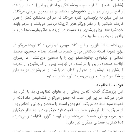
امل سه جز ماکیاولیسم، خودشیفتگی و اختلال روانی) ادامه می‌دهد
این موارد را در سران کشورهای مختلف و در مدیران بررسی می‌کند.
 این میان به پژوهشی اشاره می‌کند که در آن محققان کمتر از هزار
رمند شرکتی را از نظر ویژگی‌های تاریک بررسی می‌کنند و درمی‌یابند
دشیفته‌ها پول بیشتری به دست می‌آورند و ماکیاولیست‌ها در بالا
تن از نردبان ارتقا بهترند.
 ادامه داد: افزون بر این نکات مهمی درباره‌ی دیکتاتورها می‌گوید.
ای نمونه اینکه دیکتاتور بودن خطرناک است. صدام حسین، محمد
افی و نیکولای چائوشسکو این را با سختی دریافتند. اما رهبران
الات متحده، ژاپن یا فرانسه، در نهایت پس از کناره‌گیری از قدرت
رشان به نوشتن و معرفی کتاب می‌کشد و می‌شوند دولتمردان
شکسوت و در پیری می‌میرند: ثروتمند و محترم.
د بد یا نظام بد
ن پژوهشگر گفت: کلاس بحثی را با عنوان نظام‌های بد یا افراد بد
ح می‌کند. در پی این است که چطور می‌توان تشخیص داد آنکه از
رت سوءاستفاده می‌کند آدم بدی است یا محصول جانبی نظامی بد.
 می‌گوید، با افزایش احساس قدرت فرد دیگر چندان به نظر دیگران
باره‌ی خودش اهمیت نمی‌دهد و در فهم دیگران ناکارآمدتر می‌شود،
را کمتر به همدلی دیگران نیاز دارد.
 افزود: نویسنده در جمع‌بندی سینسیناتوس، فیلسوف، سیاستمدار