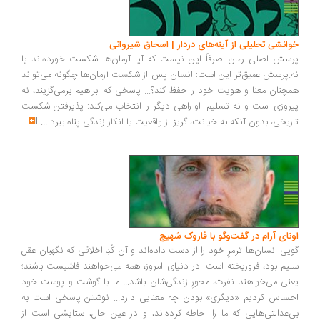
انشی تحلیلی از آینه‌های دردار | اسحاق شیروانی
سش اصلی رمان صرفاً این نیست که آیا آرمان‌ها شکست خورده‌اند یا
.پرسش عمیق‌تر این است: انسان پس از شکست آرمان‌ها چگونه می‌تواند
چنان معنا و هویت خود را حفظ کند؟... پاسخی که ابراهیم برمی‌گزیند، نه
روزی است و نه تسلیم. او راهی دیگر را انتخاب می‌کند: پذیرفتن شکست
ریخی، بدون آنکه به خیانت، گریز از واقعیت یا انکار زندگی پناه ببرد
...
ونای آرام در گفت‌وگو با فاروک شهیچ
یی انسان‌ها ترمزِ خود را از دست داده‌اند و آن کُدِ اخلاقی که نگهبان عقل
یم بود، فروریخته است. در دنیای امروز، همه می‌خواهند فاشیست باشند؛
نی می‌خواهند نفرت، محورِ زندگی‌شان باشد... ما با گوشت و پوست خود
ساس کردیم «دیگری» بودن چه معنایی دارد... نوشتن پاسخی است به
‌عدالتی‌هایی که ما را احاطه کرده‌اند، و در عین حال، ستایشی است از