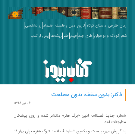
رمان خارجی
داستان کوتاه
تاریخ
دین و فلسفه
اقتصاد
روانشناسی
شعر
کودک و نوجوان
طرح جلد
فیلم
طنز
ریشه‌ها
پس از کتاب
فاکنر: بدون سقف، بدون مصلحت
06 تیر 1398
شماره جدید فصلنامه ادبی «برگ هنر» منتشر شده و روی پیشخان
مطبوعات آمد.
به گزارش مهر، بیست و یکمین شماره فصلنامه «برگ هنر» برای بهار ۹۸