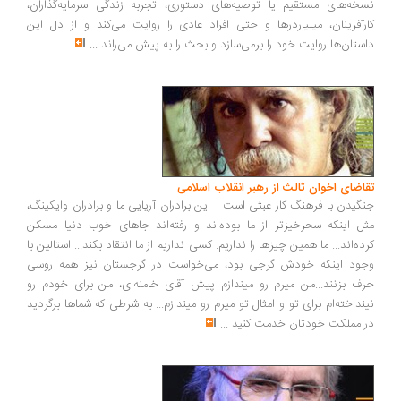
نسخه‌های مستقیم یا توصیه‌های دستوری، تجربه زندگی سرمایه‌گذاران،
کارآفرینان، میلیاردرها و حتی افراد عادی را روایت می‌کند و از دل این
داستان‌ها روایت خود را برمی‌سازد و بحث را به پیش می‌راند
...
تقاضای اخوان ثالث از رهبر انقلاب اسلامی
جنگیدن با فرهنگ کار عبثی است... این برادران آریایی ما و برادران وایکینگ،
مثل اینکه سحرخیزتر از ما بوده‌اند و رفته‌اند جاهای خوب دنیا مسکن
کرده‌اند... ما همین چیزها را نداریم. کسی نداریم از ما انتقاد بکند... استالین با
وجود اینکه خودش گرجی بود، می‌خواست در گرجستان نیز همه روسی
حرف بزنند...من میرم رو میندازم پیش آقای خامنه‌ای، من برای خودم رو
نینداخته‌ام برای تو و امثال تو میرم رو میندازم... به شرطی که شماها برگردید
در مملکت خودتان خدمت کنید
...