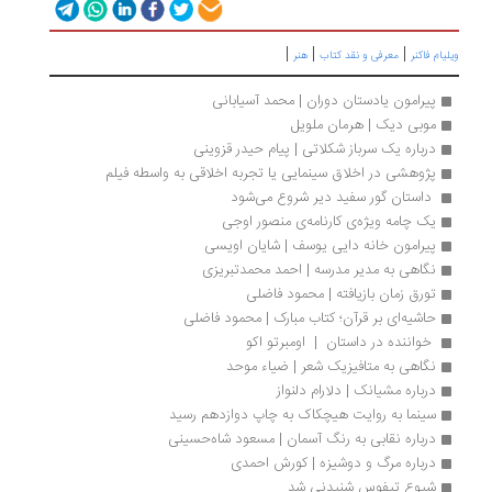
|
|
|
ویلیام فاکنر
معرفی و نقد کتاب
هنر
پیرامون یادستان دوران | محمد آسیابانی
موبی دیک | هرمان ملویل
درباره یک سرباز شکلاتی | پیام حیدر قزوینی
پژوهشی در اخلاق سینمایی یا تجربه اخلاقی به واسطه فیلم
 داستان گور سفید دیر شروع می‌شود
یک چامه ویژه‌ی کارنامه‌ی منصور اوجی
پیرامون خانه دایی یوسف | شایان اویسی
نگاهی به مدیر مدرسه | احمد محمدتبریزی
تورق زمان بازیافته | محمود فاضلی
حاشیه‌ای بر قرآن؛ کتاب مبارک | محمود فاضلی
 خواننده در داستان  |  اومبرتو اکو 
نگاهی به متافیزیک شعر | ضیاء موحد
درباره مشیانک | دلارام دلنواز
سینما به روایت هیچکاک به چاپ دوازدهم رسید
درباره نقابی به رنگ آسمان | مسعود شاه‏‌حسینی
درباره مرگ و دوشیزه | کورش احمدی
شیوع تیفوس شنیدنی شد