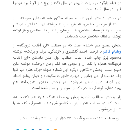
دو فیلم بارگرد اثر باربت شرودر در سال ۱۹۸۷ و برج دلو اثر کلبرمندونچا
فیهو در سال ۲۰۱۶ است.
در بخش داستان این شماره مجله مذکور هم «صدای سوخته ساز
سید» از مرتضی حاتمی، «نیش عقرب» نوشته الهه هدایتی، «چشم
چپ امیر» اثر سمانه خادمی، «لباس‌های رها» از ندا صالحی و «زیارت»
نوشته ماشااله خاکسار چاپ شده‌اند.
بخش بعدی هم «نقد» است که دو مطلب «ای آفتاب غروبگاه» از
ویلیام فاکنر
با ترجمه احمد گلشیری و «زندگی، مرگ و برفک» نوشته
مسعود بُربُر چاپ شده است. مطلب اول، متن داستان «ای آفتاب
غروبگاه» همراه با نقد آن و دومی هم نقد رمان «برفک» نوشته دان
دلیلو است. بخش «نگاهی دیگر» این شماره مجله «برگ هنر» نیز تنها
یک مطلب از امیر جنانی را درباره «ادبیات سکوت» و خوان رولفو استاد
این گونه ادبی شامل می‌شود. در بخش بعدی، «رویداد» هم
رویدادهای فرهنگی و ادبی کشور مرور و بررسی شده است.
پایان‌بخش مطالب شماره پیش رو مجله «برگ هنر» هم «کتابخانه»
است که دو مطلب «در ویترین کتابفروشی‌ها» و «معرفی کتاب» را
شامل می‌شود.
این مجله با ۱۸۴ صفحه و قیمت ۲۵ هزار تومان منتشر شده است.