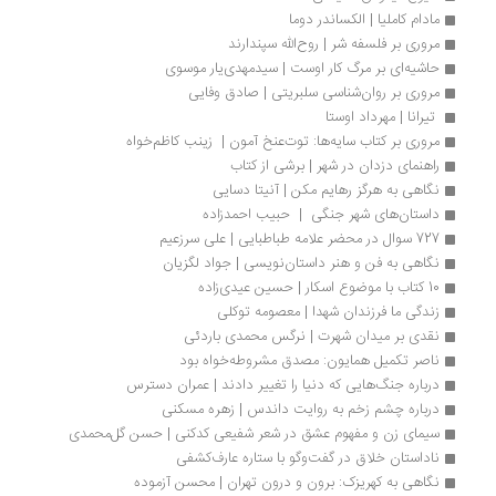
مادام کاملیا | الکساندر دوما
مروری بر فلسفه شر | روح‌الله سپندارند
حاشیه‌ای بر مرگ کار اوست | سیدمهدی‌یار موسوی
مروری بر روان‌شناسی سلبریتی | صادق وفایی
 تیرانا | مهرداد اوستا
مروری بر کتاب سایه‌ها: توت‌عنخ‌ آمون |  زینب کاظم‌خواه
راهنمای دزدان در شهر | برشی از کتاب
نگاهی به هرگز رهایم مکن | آنیتا‌ دسایی‌
داستان‌های شهر جنگی  |  حبیب احمدزاده
727 سوال در محضر علامه طباطبایی | علی سرزعیم
نگاهی به فن و هنر داستان‌نویسی | جواد لگزیان
10 کتاب با موضوع اسکار | حسین عیدی‌زاده
زندگی ما فرزندان شهدا | معصومه توکلی
نقدی بر میدان شهرت | نرگس محمدی باردئی
ناصر تکمیل همایون: مصدق مشروطه‌خواه بود
درباره جنگ‌هایی که دنیا را تغییر دادند | عمران دسترس
درباره چشم زخم به روایت داندس | زهره مسکنی
سیمای زن و مفهوم عشق در شعر شفیعی کدکنی | حسن گل‌محمدی
ناداستان خلاق در گفت‌وگو با ستاره عارف‌کشفی
نگاهی به کهریزک: برون و درون تهران | محسن آزموده