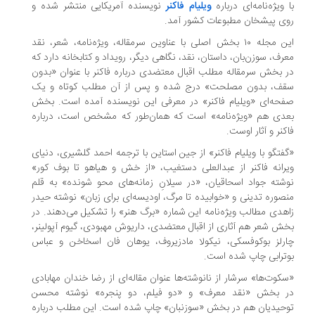
با ویژه‌نامه‌ای درباره
ویلیام فاکنر
نویسنده آمریکایی منتشر شده و
روی پیشخان مطبوعات کشور آمد.
این مجله ۱۰ بخش اصلی با عناوین سرمقاله، ویژه‌نامه، شعر، نقد
معرف، سوزن‌بان، داستان، نقد، نگاهی دیگر، رویداد و کتابخانه دارد که
در بخش سرمقاله مطلب اقبال معتضدی درباره فاکنر با عنوان «بدون
سقف، بدون مصلحت» درج شده و پس از آن مطلب کوتاه و یک
صفحه‌ای «ویلیام فاکنر» در معرفی این نویسنده آمده است. بخش
بعدی هم «ویژه‌نامه» است که همان‌طور که مشخص است، درباره
فاکنر و آثار اوست.
«گفتگو با ویلیام فاکنر» از جین استاین با ترجمه احمد گلشیری، دنیای
ویرانه فاکنر از عبدالعلی دستغیب، «از خش و هیاهو تا بوف کور»
نوشته جواد اسحاقیان، «در سیلانِ زمانه‌های محو شونده» به قلم
منصوره تدینی و «خوابیده تا مرگ، اودیسه‌ای برای زبان» نوشته حیدر
زاهدی مطالب ویژه‌نامه این شماره «برگ هنر» را تشکیل می‌دهند. در
بخش شعر هم آثاری از اقبال معتضدی، داریوش مهبودی، گیوم آپولینر،
چارلز بوکوفسکی، نیکولا مادزیروف، یوهان فان اسخاخن و عباس
بوترابی چاپ شده است.
«سکوت‌ها» سرشار از نانوشته‌ها عنوان مقاله‌ای از رضا خندان مهابادی
در بخش «نقد معرف» و «دو فیلم، دو پنجره» نوشته محسن
توحیدیان هم در بخش «سوزنبان» چاپ شده است. این مطلب درباره