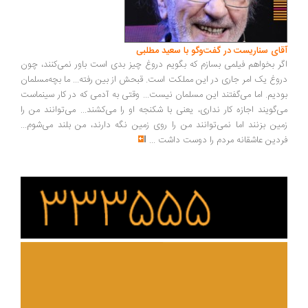
آقای سناریست در گفت‌وگو با سعید مطلبی
اگر بخواهم فیلمی بسازم که بگویم دروغ چیز بدی است باور نمی‌کنند، چون
دروغ یک امر جاری در این مملکت است. قبحش از بین رفته... ما بچه‌مسلمان
بودیم. اما می‌گفتند این مسلمان نیست... وقتی به آدمی که در کار سینماست
می‌گویند اجازه کار نداری، یعنی با شکنجه او را می‌کشند... می‌توانند من را
زمین بزنند اما نمی‌توانند من را روی زمین نگه دارند، من بلند می‌شوم...
فردین عاشقانه مردم را دوست داشت
...