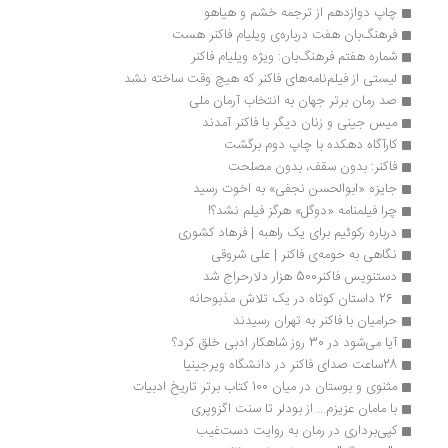
چاپ دوازدهم از ترجمه خشم و هیاهو
فرهنگ‌بان هفت درباره‌ی ویلیام فاکنر هست
شماره هفتم فرهنگ‌بان: ویژه‌ ویلیام فاکنر
لیستی از فیلم‌نامه‌های فاکنر که هیچ وقت ساخته نشد
صد رمان برتر جهان به انتخاب آرمان ملی
میس جینی و زنان دیگر با فاکنر آمدند
کارآگاه دهکده با چاپ دوم برگشت
فاکنر: بدون سقف، بدون مصلحت
جایزه «ابوالحسن نجفی» به اخوت رسید
چرا فیلمنامه‌ «دوگل» هرگز فیلم نشد؟!
درباره رکوئیم برای یک راهبه | فرهاد کشوری
نگاهی به ‌حومه‌ی فاکنر | علی شروقی
دستنویس فاکنر500 هزار دلارحراج شد
 26 داستان کوتاه در یک تلاش مذبوحانه
حرامیان با فاکنر به تهران رسیدند 
آیا می‌شود در 30 روز شاهکار ادبی خلق کرد؟ 
28ساعت صدای فاکنر در دانشگاه ویرجینیا
مثنوی و بوستان در میان 100 کتاب برتر تاریخ ادبیات
با مامان عزیزم... از بودلر تا سنت اگزوپری
کپی‌برداری در رمان به روایت دست‌غیب 