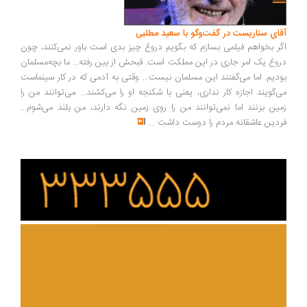
آقای سناریست در گفت‌وگو با سعید مطلبی
اگر بخواهم فیلمی بسازم که بگویم دروغ چیز بدی است باور نمی‌کنند، چون
دروغ یک امر جاری در این مملکت است. قبحش از بین رفته... ما بچه‌مسلمان
بودیم. اما می‌گفتند این مسلمان نیست... وقتی به آدمی که در کار سینماست
می‌گویند اجازه کار نداری، یعنی با شکنجه او را می‌کشند... می‌توانند من را
زمین بزنند اما نمی‌توانند من را روی زمین نگه دارند، من بلند می‌شوم...
فردین عاشقانه مردم را دوست داشت
...