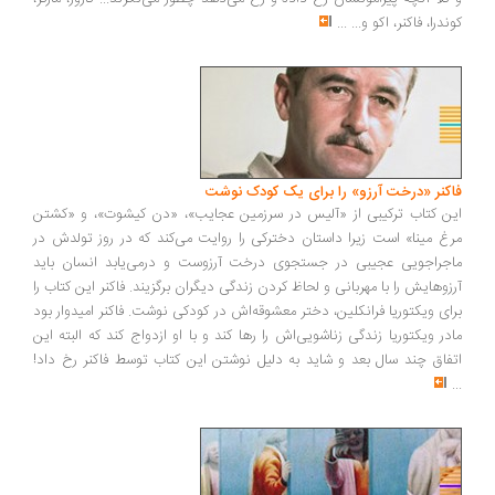
کوندرا، فاکنر، اکو و...
...
فاکنر «درخت آرزو» را برای یک کودک نوشت
این کتاب ترکیبی از «آلیس در سرزمین عجایب»، «دن کیشوت»، و «کشتن
مرغ مینا» است زیرا داستان دخترکی را روایت می‌کند که در روز تولدش در
ماجراجویی عجیبی در جستجوی درخت آرزوست و درمی‌یابد انسان باید
آرزوهایش را با مهربانی و لحاظ کردن زندگی دیگران برگزیند. فاکنر این کتاب را
برای ویکتوریا فرانکلین، دختر معشوقه‌اش در کودکی نوشت. فاکنر امیدوار بود
مادر ویکتوریا زندگی زناشویی‌اش را رها کند و با او ازدواج کند که البته این
اتفاق چند سال بعد و شاید به دلیل نوشتن این کتاب توسط فاکنر رخ داد!
...