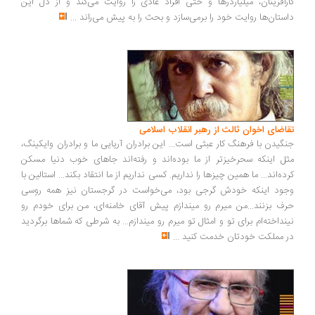
کارآفرینان، میلیاردرها و حتی افراد عادی را روایت می‌کند و از دل این
داستان‌ها روایت خود را برمی‌سازد و بحث را به پیش می‌راند
...
تقاضای اخوان ثالث از رهبر انقلاب اسلامی
جنگیدن با فرهنگ کار عبثی است... این برادران آریایی ما و برادران وایکینگ،
مثل اینکه سحرخیزتر از ما بوده‌اند و رفته‌اند جاهای خوب دنیا مسکن
کرده‌اند... ما همین چیزها را نداریم. کسی نداریم از ما انتقاد بکند... استالین با
وجود اینکه خودش گرجی بود، می‌خواست در گرجستان نیز همه روسی
حرف بزنند...من میرم رو میندازم پیش آقای خامنه‌ای، من برای خودم رو
نینداخته‌ام برای تو و امثال تو میرم رو میندازم... به شرطی که شماها برگردید
در مملکت خودتان خدمت کنید
...