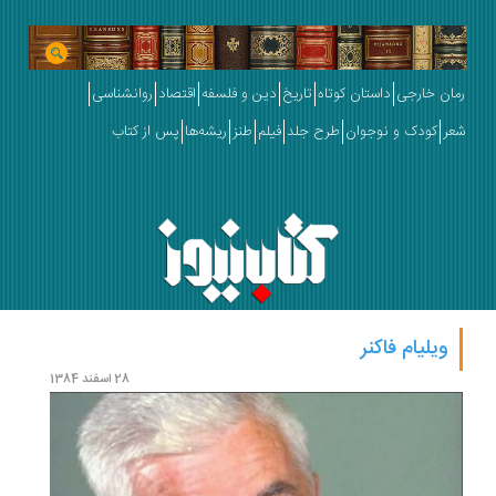
رمان خارجی
داستان کوتاه
تاریخ
دین و فلسفه
اقتصاد
روانشناسی
شعر
کودک و نوجوان
طرح جلد
فیلم
طنز
ریشه‌ها
پس از کتاب
ویلیام فاکنر
28 اسفند 1384