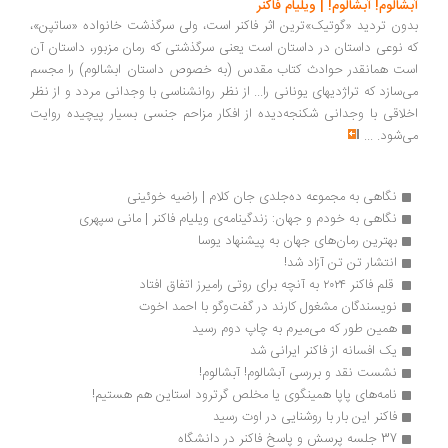
آبشالوم! آبشالوم! | ویلیام فاکنر
بدون تردید «گوتیک»ترین اثر فاکنر است، ولی سرگذشت خانواده «ساتپن»،
که نوعی داستان در داستان است یعنی سرگذشتی که رمان مزبور، داستان آن
است همانقدر حوادث کتاب مقدس (به خصوص داستان ابشالوم) را مجسم
می‌­سازد که تراژدیهای یونانی را... از نظر روانشناسی با وجدانی مردد و از نظر
اخلاقی با وجدانی شکنجه‌دیده از افکار مزاحم جنسی بسیار پیچیده روایت
می‌­شود.
...
نگاهی به مجموعه ده‌جلدی جان کلام | راضیه خوئینی
نگاهی به خودم و جهان: زندگینامه‌ی ویلیام فاکنر | مانی سپهری
بهترین رمان‌های جهان به پیشنهاد یوسا
انتشار تن تن آزاد شد!
 قلم فاکنر ۲۰۲۴ به آنچه برای روتی رامیرز اتفاق افتاد
نویسندگان مشغول کارند در گفت‌وگو با احمد اخوت
همین طور که می‌میرم به چاپ دوم رسید
یک افسانه از فاکنر ایرانی شد
نشست نقد و بررسی آبشالوم! آبشالوم!
نامه‌های پاپا همینگوی یا مخلص گرترود استاین هم هستیم!
فاکنر این بار با روشنایی در اوت رسید
37 جلسه پرسش و پاسخ فاکنر در دانشگاه