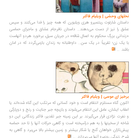
نخلهای وحشی | ویلیام فاکنر
داستان شارلوت ریتنمیرو هری ویلبورن که همه چیز را فدا می‌کنند و سپس
عشق را نیز از دست می‌دهند... داستان نافرجام عشاق و ماجرای حماسی
«زندانی بزرگ محکوم به اعمال شاقه» در جریان سیل، برخورد هردو آنهاست
با یک زن؛ تقریباً در یک سن... داوطلبانه به زندان بازمی‌گردد که در امان
باشد.
...
برخیز ای موسی | ویلیام فاکنر
اکنون گناه مستلزم انتقام است و خود کسانی که مرتکب این گناه شده‌اند یا
اعقاب ایشان، عامل این انتقام می‌شوند و بازیچه جبر جنایت و رنج و دوپارگی
و نفرت نژادی قرار می‌گیرند. بر این زمینه جبر تقدیر، فاکنر زندگانی این دو
شاخه از سخیتها را به هم درآمیخته است و گاهی حرکات آنها را تا حد حماسه
پیش‌تازان خواهان گنج یا شکار بیشتر و زمین بیشتر بالا می‌برد و گاهی به
شرح زندگی روزمره آنها می‌پردازد.
...