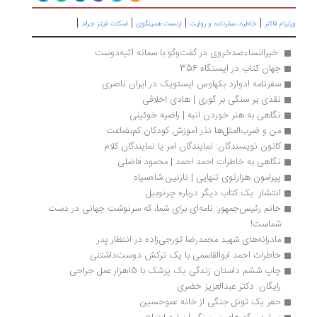
|
|
|
|
یام فاکنر
خاطره، سفرنامه‌ و روایت
ارنست همینگوی
اسکات فیتز جرالد
 خیرالنساءصدخروی در گفت‌وگو با سمانه آتیه‌دوست
جهان کتاب در ایستگاه 356
سفرنامه ادوارد بکهاوس ایستویک در ایران ناصری
نقدی بر سنگی‌ بر گوری‌ | هادی اخلاقی
نگاهی به هنر خوردن انبه | راضیه خوئینی
من و ضرب‌المثل‌ها نذر آموزش کودکان کم‌بضاعت
کانون نویسندگان: نمایندگان امر یا نمایندگان کلام
نگاهی به خاطرات احمد احمد | محمود فاضلی
پیرامون هزارتوی تنهایی | نازنین شاه‌سیاه
انتشار  یک کتاب دیگر درباره چرنوبیل
خانم رئیس‌جمهور: نامه‌ای برای شما، که سرنوشت جهانی در دست 
شماست!
مادرانه‌های شهید محمدرضا تورجی‌زاده در انتظار پدر
خاطرات احمد ابوالقاسمی با یک ترکش دوست‌داشتنی
چاپ ششم داستان زندگی یک پزشک با 15هزار عمل جراحی 
رایگان: دکتر عبدالعزیز خضری
حفر یک تونل جنگی از خانه عموحسین