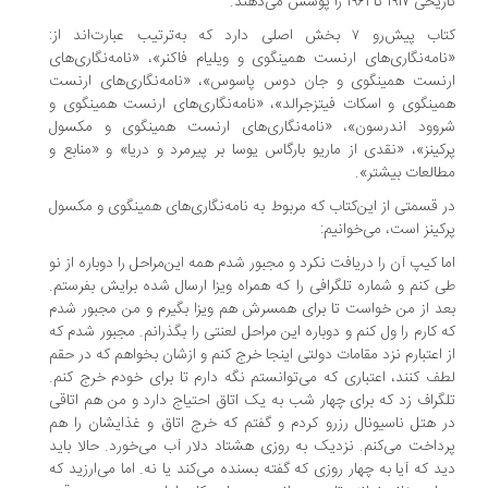
۱۹۱ تا ۱۹۶۱ را پوشش می‌دهند.
کتاب پیش‌رو ۷ بخش اصلی دارد که به‌ترتیب عبارت‌اند از:
امه‌نگاری‌های ارنست همینگوی و ویلیام فاکنر»، «نامه‌نگاری‌های
نست همینگوی و جان دوس پاسوس»، «نامه‌نگاری‌های ارنست
ینگوی و اسکات فیتزجرالد»، «نامه‌نگاری‌های ارنست همینگوی و
وود اندرسون»، «نامه‌نگاری‌های ارنست همینگوی و مکسول
کینز»، «نقدی از ماریو بارگاس یوسا بر پیرمرد و دریا» و «منابع و
العات بیشتر».
 قسمتی از این‌کتاب که مربوط به نامه‌نگاری‌های همینگوی و مکسول
کینز است، می‌خوانیم:
ا کیپ آن را دریافت نکرد و مجبور شدم همه این‌مراحل را دوباره از نو
 کنم و شماره تلگرافی را که همراه ویزا ارسال شده برایش بفرستم.
د از من خواست تا برای همسرش هم ویزا بگیرم و من مجبور شدم
 کارم را ول کنم و دوباره این مراحل لعنتی را بگذرانم. مجبور شدم که
 اعتبارم نزد مقامات دولتی اینجا خرج کنم و ازشان بخواهم که در حقم
ف کنند، اعتباری که می‌توانستم نگه دارم تا برای خودم خرج کنم.
گراف زد که برای چهار شب به یک اتاق احتیاج دارد و من هم اتاقی
 هتل ناسیونال رزرو کردم و گفتم که خرج اتاق و غذایشان را هم
داخت می‌کنم. نزدیک به روزی هشتاد دلار آب می‌خورد. حالا باید
د که آیا به چهار روزی که گفته بسنده می‌کند یا نه. اما می‌ارزید که