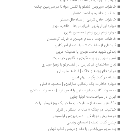
پیرامون گورهای بی‌سنگ | سامه ابتهاج
خاطرات سیروس شاملو با کفش مولانا در سرزمین چکمه
 خاک و خاطره و احمد دهقان 
خاطرات جلال شرفی از سیاه‌چال مستر
درباره ایرانی‌ترین غیرایرانی‌ها | طاهره مهری
درباره زخم روی زخم | محسن باقری
خاطرات حجت‌الاسلام حیدری با فرزند کردستان
گزیده‌ای از خاطرات ۷ سیاستمدار آمریکایی
زندگی شهید محمد عبدی یا همیشه مربی
کمیل سهیلی و پرسه‌گردی با قانون دینامیت 
زنان ساختمان کیانپارس در گفت‌وگو با زهرا حیدری 
در ازدحام بوسه و خاک | فاطمه سلیمانی
عقیله در گفت‌وگو با الهام امین
درباره خاطرات یک زندانی: سارکوزی | محمود فاضلی
محمدرضا کاتب جایزه جلال را لمس کرد | محمدرضا حدادی
ایران در سیاحت‌نامه اولیا چلبی
890 هزار نسخه از خاطرات اوباما در یک روز فروش رفت
خلاقیت در جنگ 8 ساله با ابتکار در کارزار
در ستایش دیوانگی | دسیدریوس اراسموس
چنین گفت نجف | احسان رضایی
یاد مریم میرزاخانی با نقد و بررسی کتاب تهران