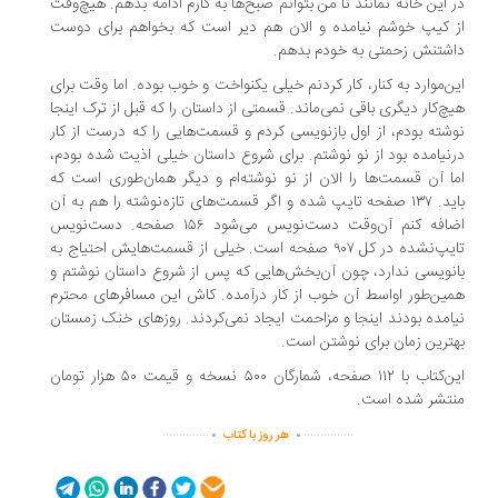
 این خانه نمانند تا من بتوانم صبح‌ها به کارم ادامه بدهم. هیچ‌وقت
 کیپ خوشم نیامده و الان هم دیر است که بخواهم برای دوست
شتنش زحمتی به خودم بدهم.
ن‌موارد به کنار، کار کردنم خیلی یکنواخت و خوب بوده. اما وقت برای
چ‌کار دیگری باقی نمی‌ماند. قسمتی از داستان را که قبل از ترک اینجا
شته بودم، از اول بازنویسی کردم و قسمت‌هایی را که درست از کار
نیامده بود از نو نوشتم. برای شروع داستان خیلی اذیت شده بودم،
ا آن قسمت‌ها را الان از نو نوشته‌ام و دیگر همان‌طوری است که
باید. ۱۳۷ صفحه تایپ شده و اگر قسمت‌های تازه‌نوشته را هم به آن
اضافه کنم آن‌وقت دست‌نویس می‌شود ۱۵۶ صفحه. دست‌نویس
تایپ‌نشده در کل ۹۰۷ صفحه است. خیلی از قسمت‌هایش احتیاج به
نویسی ندارد، چون آن‌بخش‌هایی که پس از شروع داستان نوشتم و
ین‌طور اواسط آن خوب از کار درآمده. کاش این مسافرهای محترم
امده بودند اینجا و مزاحمت ایجاد نمی‌کردند. روزهای خنک زمستان
ترین زمان برای نوشتن است.
این‌کتاب با ۱۱۲ صفحه، شمارگان ۵۰۰ نسخه و قیمت ۵۰ هزار تومان
تشر شده است.
.
.
..............
...............
هر روز با کتاب