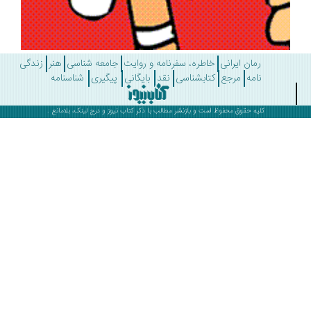
رمان ایرانی
خاطره، سفرنامه و روایت
جامعه شناسی
هنر
زندگی
نامه
مرجع
کتابشناسی
نقد
بایگانی
پیگیری
شناسنامه
کلیه حقوق محفوظ است و بازنشر مطالب با ذکر
کتاب نیوز
و درج لینک، بلامانع .