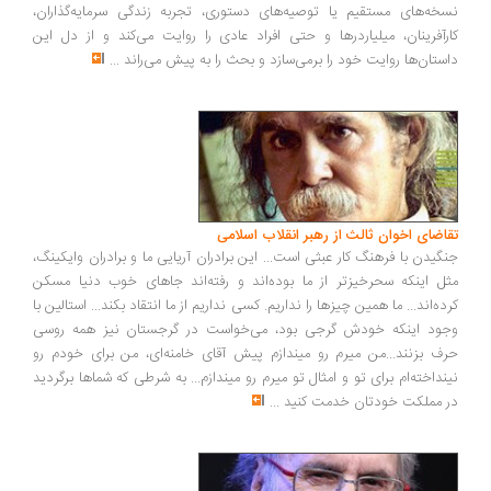
خه‌های مستقیم یا توصیه‌های دستوری، تجربه زندگی سرمایه‌گذاران،
رآفرینان، میلیاردرها و حتی افراد عادی را روایت می‌کند و از دل این
ستان‌ها روایت خود را برمی‌سازد و بحث را به پیش می‌راند
...
اضای اخوان ثالث از رهبر انقلاب اسلامی
گیدن با فرهنگ کار عبثی است... این برادران آریایی ما و برادران وایکینگ،
ل اینکه سحرخیزتر از ما بوده‌اند و رفته‌اند جاهای خوب دنیا مسکن
ده‌اند... ما همین چیزها را نداریم. کسی نداریم از ما انتقاد بکند... استالین با
ود اینکه خودش گرجی بود، می‌خواست در گرجستان نیز همه روسی
ف بزنند...من میرم رو میندازم پیش آقای خامنه‌ای، من برای خودم رو
نداخته‌ام برای تو و امثال تو میرم رو میندازم... به شرطی که شماها برگردید
 مملکت خودتان خدمت کنید
...