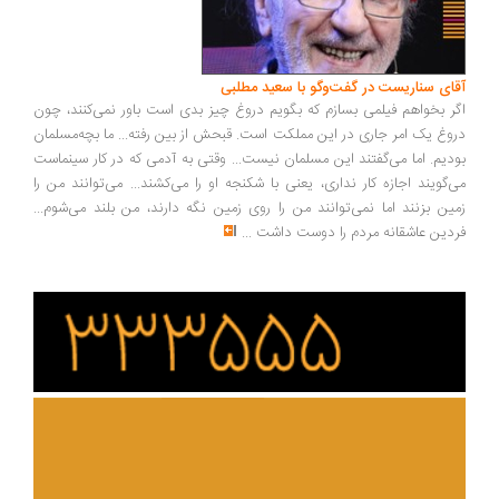
ای سناریست در گفت‌وگو با سعید مطلبی
ر بخواهم فیلمی بسازم که بگویم دروغ چیز بدی است باور نمی‌کنند، چون
وغ یک امر جاری در این مملکت است. قبحش از بین رفته... ما بچه‌مسلمان
دیم. اما می‌گفتند این مسلمان نیست... وقتی به آدمی که در کار سینماست
‌گویند اجازه کار نداری، یعنی با شکنجه او را می‌کشند... می‌توانند من را
ین بزنند اما نمی‌توانند من را روی زمین نگه دارند، من بلند می‌شوم...
دین عاشقانه مردم را دوست داشت
...