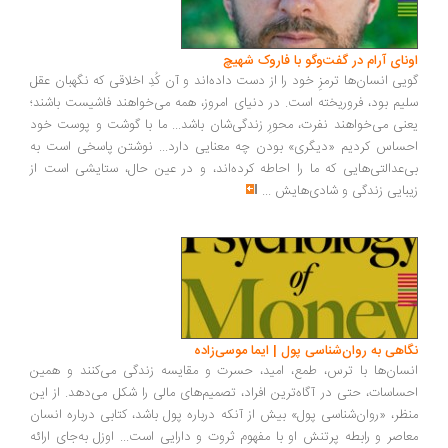
ونای آرام در گفت‌وگو با فاروک شهیچ
یی انسان‌ها ترمزِ خود را از دست داده‌اند و آن کُدِ اخلاقی که نگهبان عقل
یم بود، فروریخته است. در دنیای امروز، همه می‌خواهند فاشیست باشند؛
نی می‌خواهند نفرت، محورِ زندگی‌شان باشد... ما با گوشت و پوست خود
ساس کردیم «دیگری» بودن چه معنایی دارد... نوشتن پاسخی است به
‌عدالتی‌هایی که ما را احاطه کرده‌اند، و در عین حال، ستایشی است از
بایی زندگی و شادی‌هایش
...
اهی به روان‌شناسی پول | ایما موسی‌زاده
سان‌ها با ترس، طمع، امید، حسرت و مقایسه زندگی می‌کنند و همین
ساسات، حتی در آگاه‌ترین افراد، تصمیم‌های مالی را شکل می‌دهد. از این
ظر، «روان‌شناسی پول» بیش از آنکه درباره پول باشد، کتابی درباره انسان
اصر و رابطه پرتنش او با مفهوم ثروت و دارایی است... اوزل به‌جای ارائه