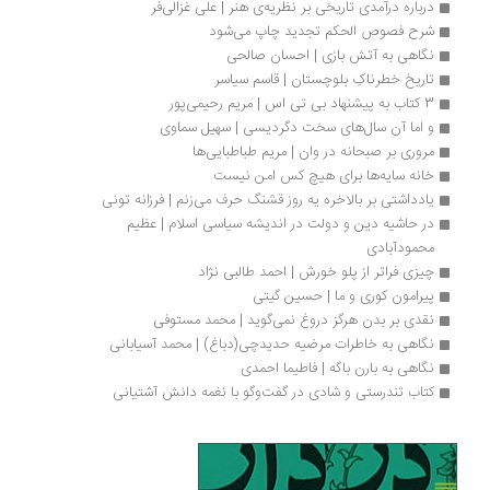
درباره درآمدی تاریخی بر نظریه‌ی هنر | علی غزالی‌فر
شرح فصوص الحکم تجدید چاپ می‌شود 
نگاهی به آتش بازی | احسان صالحی
تاریخ خطرناکِ بلوچستان | قاسم سیاسر
3 کتاب به پیشنهاد بی تی اس | مریم رحیمی‌پور
و اما آن سال‌های سخت دگردیسی | سهیل سماوی
مروری بر صبحانه در وان | مریم طباطبایی‌ها
خانه سایه‌ها برای‌ هیچ کس امن نیست
یادداشتی بر بالاخره یه روز قشنگ حرف می‌زنم | فرزانه تونی
در حاشیه دین و دولت در اندیشه سیاسی اسلام | عظیم 
محمودآبادی
چیزی فراتر از پلو خورش | احمد طالبی نژاد
پیرامون کوری و ما | حسین گیتی
نقدی بر بدن هرگز دروغ نمی‌گوید | محمد مستوفی
نگاهی به خاطرات مرضیه حدیدچی(دباغ) | محمد آسیابانی
نگاهی به بارن باگه | فاطیما احمدی
کتاب تندرستی و شادی در گفت‌وگو با نغمه دانش آشتیانی