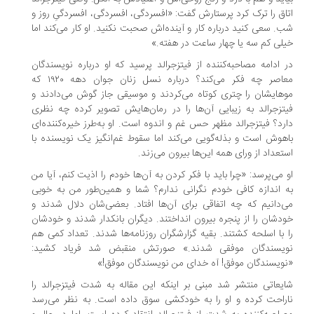
اق را ترک کرد پرستارش گفت: «افسردگی، افسردگی، افسردگیِ روز و
. سعی کنید درباره کار و آینده‌اش صحبت نکنید. او کار می‌کند اما
لی کم سه یا چهار ساعت در هفته.»
 ادامه مصاحبه‌کننده از فیتزجرالد پرسید که او درباره نویسندگان
معاصر چه فکر می‌کند؟ درباره نسل زنان جوان دهه ۱۹۲۰ که
هایشان را چتری کوتاه می‌کردند و موسیقی جاز گوش می‌دادند و
تزجرالد به زیبایی آن‌ها را در رمان‌هایش تصویر کرده چه نظری
رد؟ فیتزجرالد مظهر حس غم و اندوه است. او به‌طرز خیره‌کننده‌ای
هوش است و بذله‌گویی می‌کند اما سقوط غم‌انگیز یک نویسنده با
تعداد از ورای همه این‌ها بیرون می‌زند.
 می‌پرسد: «چرا باید با فکر کردن به آن‌ها خودم را اذیت کنم، آیا من
 اندازه کافی خودم نگرانی ندارم؟ شما و همین‌طور من به خوبی
‌دانیم که چه اتفاقی برای آن‌ها افتاد. بعضی‌شان دلال شدند و
دشان را از پنجره بیرون انداختند. دیگران بانکدار شدند و خودشان
 با اسلحه کشتند. بقیه گزارشگران روزنامه‌ها شدند. تعداد کمی هم
یسندگان موفقی شدند.» صورتش منقبض شد فریاد کشید:
ویسندگان موفق! آه خدای من نویسندگان موفق!»
یعاتی منتشر شد مبنی بر اینکه این مقاله به شدت فیتزجرالد را
راحت کرده و او را به خودکشی سوق داده است. به نظر می‌رسد