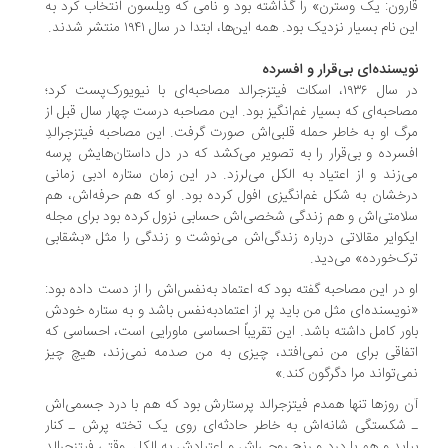
رون: یک وسترن» را گذاشته بود و نامی که ویلسون انتخاب کرد به
 نام بسیار نزدیک بود. همه این‌ها، ابتدا در سال ۱۹۴۱ منتشر شدند.
یسنده‌ای بی‌قرار و افسرده
در سال ۱۹۳۶، اسکات فیتزجرالد مصاحبه‌ای با نیویورک‌پست کرد؛
احبه‌ای که بسیار غم‌انگیز بود. این مصاحبه درست چهار سال قبل از
گ او به خاطر حمله قلبی‌اش صورت گرفت. این مصاحبه فیتزجرالدِ
سرده و بی‌قرار را به تصویر می‌کشد که در دل داستان‌هایش پرسه
‌زند و از اعتیاد به الکل می‌لرزد. در این زمان ستاره ادبی زمانی
خشان به شکل غم‌انگیزی افول کرده بود. او که هم حرفه‌اش، هم
امتی‌اش و هم زندگی شخصی‌اش حسابی نزول کرده بود برای مجله
کوایر مقالاتی درباره زندگی‌اش می‌نوشت و زندگی را مثل «بشقابی
ک‌خورده» می‌دید.
 در این مصاحبه گفته بود که اعتماد به‌نفس‌اش را از دست داده بود:
ویسنده‌ای مثل من باید پر از اعتمادبه‌نفس باشد و به ستاره خودش
ور کامل داشته باشد. این تقریباً احساسی ماورایی است، احساسی که
فاقی برای من نمی‌افتد، چیزی به من صدمه نمی‌زند، هیچ چیز
ی‌تواند مرا دگرگون کند.»
‌ روزها تنها همدم فیتزجرالد پرستارش بود که هم با درد جسمی‌اش
 شکستگی شانه‌اش به خاطر حادثه‌ای روی یک تخته پرش ـ کنار
اید و هم با درد و رنج روحی‌اش و اعتیادش به الکل. وقتی فیتزجرالد