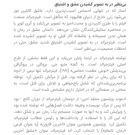
‌نظیر در به تصویر کشیدن عشق و اشتیاق
تار که در تنهایی احساس آسیب‌پذیری دارد، عاشق کاتلین مور
‌شود زنی خارج از دنیای هالیوود که متأهل است. فیتزجرالد صنعت
لم را با طنزی کاربردی و محبت‌آمیز به تصویر می‌کشد و گری کوپر را
 محاصره ستایش‌کنندگان نشان می‌دهد. داستان عشق در رمان با
ان لحن صمیمانه و عاشقانه آثار قبلی او به تصویر کشیده شده
ت. فیتزجرالد در به تصویر کشیدن اشتیاق شدید عشق، حتی در
ظات صمیمیت، بی‌نظیر است.
شته فیتزجرالد در اینجا پایان می‌یابد و این فقط بخشی از طرح
لی فیتزجرالد است. به گفته متیو جی. بروکلی در بیوگرافی
بی‌بدیلش «نوعی عظمت حماسی» (۱۹۸۱)، فیتزجرالد تنها نیمی از آنچه
 که برای رمان در نظر گرفته بود، قبل از مرگش تکمیل کرد. توطئه
نامه‌ریزی‌شده‌ای که شامل باج‌خواهی و تلاش برای قتل است، به
تی در صفحاتی که در اختیار داریم مشخص شده است.
موند ویلسون منتقد ادبی- از دوستان فیتزجرالد از دوران کالج - بود
 پس از مرگ نویسنده وظیفه داشت فصل‌هایی که نوشته شده بود
 ویرایش کند و به آنها به صورت منسجم یک رمان سر و شکل دهد،
 این کار را با استفاده از یادداشت‌ها و رئوس مطالب فیتزجرالد
میل کرد. ویلسون همچنین عنوان «آخرین قارون» (با عنوان فرعی
مان ناتمام») را انتخاب کرد، که فیتزجرالد عنوان «عشق آخرین