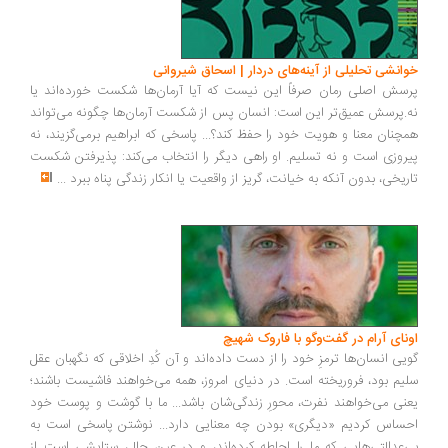
انشی تحلیلی از آینه‌های دردار | اسحاق شیروانی
سش اصلی رمان صرفاً این نیست که آیا آرمان‌ها شکست خورده‌اند یا
.پرسش عمیق‌تر این است: انسان پس از شکست آرمان‌ها چگونه می‌تواند
چنان معنا و هویت خود را حفظ کند؟... پاسخی که ابراهیم برمی‌گزیند، نه
روزی است و نه تسلیم. او راهی دیگر را انتخاب می‌کند: پذیرفتن شکست
ریخی، بدون آنکه به خیانت، گریز از واقعیت یا انکار زندگی پناه ببرد
...
ونای آرام در گفت‌وگو با فاروک شهیچ
یی انسان‌ها ترمزِ خود را از دست داده‌اند و آن کُدِ اخلاقی که نگهبان عقل
یم بود، فروریخته است. در دنیای امروز، همه می‌خواهند فاشیست باشند؛
نی می‌خواهند نفرت، محورِ زندگی‌شان باشد... ما با گوشت و پوست خود
ساس کردیم «دیگری» بودن چه معنایی دارد... نوشتن پاسخی است به
‌عدالتی‌هایی که ما را احاطه کرده‌اند، و در عین حال، ستایشی است از