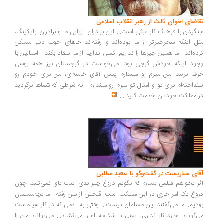
اضای اخوان ثالث از رهبر انقلاب اسلامی
گیدن با فرهنگ کار عبثی است... این برادران آریایی ما و برادران وایکینگ،
ل اینکه سحرخیزتر از ما بوده‌اند و رفته‌اند جاهای خوب دنیا مسکن
ده‌اند... ما همین چیزها را نداریم. کسی نداریم از ما انتقاد بکند... استالین با
ود اینکه خودش گرجی بود، می‌خواست در گرجستان نیز همه روسی
ف بزنند...من میرم رو میندازم پیش آقای خامنه‌ای، من برای خودم رو
نداخته‌ام برای تو و امثال تو میرم رو میندازم... به شرطی که شماها برگردید
 مملکت خودتان خدمت کنید
...
ای سناریست در گفت‌وگو با سعید مطلبی
ر بخواهم فیلمی بسازم که بگویم دروغ چیز بدی است باور نمی‌کنند، چون
وغ یک امر جاری در این مملکت است. قبحش از بین رفته... ما بچه‌مسلمان
دیم. اما می‌گفتند این مسلمان نیست... وقتی به آدمی که در کار سینماست
‌گویند اجازه کار نداری، یعنی با شکنجه او را می‌کشند... می‌توانند من را