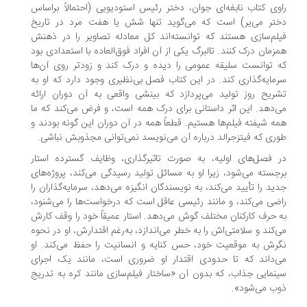
وی کتاب نابغه‌ای جوان، دختر رئیس استودیویی (احتمالاً براساس
تر می‌یر) است که می‌گوید تنها شش یا هفت مرد در تاریخ
لم‌سازی هستند که توانسته‌اند کل معادله تصاویر را در ذهنش
زمان درک کنند. تالبرگ یکی از آن افراد فوق‌العاده با استعدادی بود
 توانست سلیقه عمومی را دیده و درک کند و زودتر روی آن‌ها
مایه‌گذاری کند. در این کتاب فصل بی‌نظیری وجود دارد که او به
ریح روز تولید می‌پردازد که بینشی واقعی به آن دوران ارائه
‌دهد. این اثر داستانی برای درک همه است، و فرض می‌کند که ما
ه شیفته فیلم‌ها هستیم. قطعاً همه در آن دوران این گونه بودند و
ری که فیتزجرالد درباره آن می‌نویسد نمی‌توانی مجذوبش نباشی.
 فصل‌های اولیه، به صورت تاثیرگذاری، وظایف گسترده استار
جسته می‌شود، زیرا او به مسائل تولید رسیدگی می‌کند، پروژه‌های
ید را تأیید می‌کند، به نویسندگان انگیزه می‌دهد، سرمایه‌گذاران را
ضی می‌کند، و مانند رئیسی عاقل است که درخواست‌ها را می‌شنود،
 حرف کارکنان مختلف گوش می‌دهد. استار عمیقاً خود را وقف کارش
‌کند و سلامتی‌اش را به خطر می‌اندازد، به‌رغم اقتدارش، او در نحوه
رش به موقعیت خود، حس کنایه و انسانیت را حفظ می‌کند. او
‌داند که تا حدودی اقتدار او ضروری است، مانند یک اجرای
نمایی جذاب، که بدون آن «ساختار فیلم‌سازی مانند کره به تدریج
ب می‌شود».