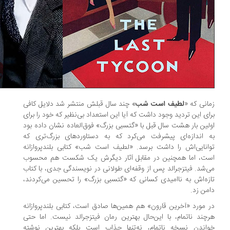
انی که «
لطیف است شب
» چند سال قبلش منتشر شد دلایل کافی
ای این تردید وجود داشت که آیا این استعداد بی‌نظیر که خود را برای
لین بار هشت سال قبل با «گتسبی بزرگ» فوق‌العاده نشان داده بود
 اندازه‌ای پیشرفت می‌کرد که به دستاوردهای بزرگ‌تری که
انایی‌اش را داشت برسد. «لطیف است شب» کتابی بلندپروازانه
ت، اما همچنین در مقابل آثار دیگرش یک شکست هم محسوب
‌شد. فیتزجرالد پس از وقفه‌ای طولانی در نویسندگی جدی، با کتاب
زه‌اش به ناامیدی کسانی که «گتسبی بزرگ» را تحسین می‌کردند،
من زد.
 مورد «آخرین قارون» هم همین‌ها صادق است، کتابی بلندپروازانه
چند ناتمام، با این‌حال بهترین رمان فیتزجرالد نیست. اما حتی
اندن نسخه ناتمام، نه‌تنها جذاب است بلکه بهترین نوشته