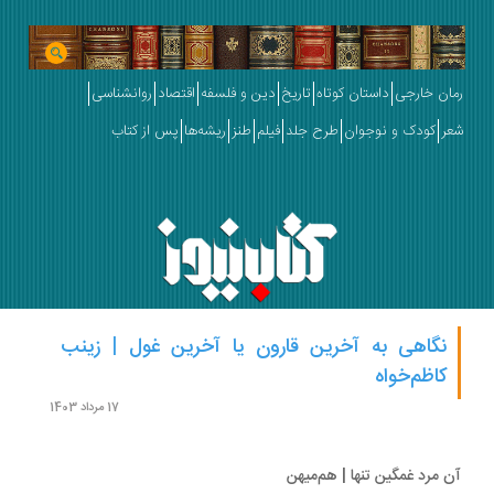
ان خارجی
داستان کوتاه
تاریخ
دین و فلسفه
اقتصاد
روانشناسی
ر
کودک و نوجوان
طرح جلد
فیلم
طنز
ریشه‌ها
پس از کتاب
نگاهی به آخرین قارون یا آخرین غول | زینب
کاظم‌خواه
17 مرداد 1403
 مرد غمگین تنها | هم‌میهن