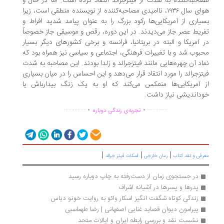
احبه‌کننده به شدت از فیتزجرالد انتقاد کرده است. اما در حال و
هوای سال ۱۹۳۶، ناامیدی مصاحبه‌کننده از نویسنده منطقی است، زیرا
یاری از آمریکایی‌ها رکود بزرگ را به عنوان پیامد شدید افراط و
ریط عصر جاز می‌دیدند. در این دوره، رقص و موسیقی جاز خصوصاً
 آمریکا و البته در بریتانیا، فرانسه و برخی کشورهای دیگر بسیار
بوب شد و با تغییرات فرهنگی، اجتماعی و سیاسی نیز همراه بود که
اد آن چهره‌هایی مانند فیتزجرالد و زلدا بودند. این مصاحبه به شدت
تزجرالد را مورد انتقاد قرار می‌دهد و این احساس را در میان بسیاری
 آمریکایی‌ها منعکس می‌کند که او به یک زنگ بیدارباش یا
داندیشی نیاز داشت.
.
.
...............
..............
تجربه‌ی زندگی دوباره
|
|
|
رفی و نقد کتاب
رمان خارجی
اسکات فیتز جرالد
در جستجوی زمان از دست‌رفته به چاپ دوباره رسید
پدرها و پسرها در آشیانه اشراف
زندگی کوتاه شگفت انگیز اسکار وائو به روایت خونو دیاس
پیرامون دیوان قصاید غنایی اصفهانی | رضا طهماسبی
نشست نقد و بررسی رابطه ایران و ایالات متحد