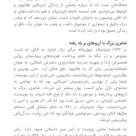
اقانه‌ای است که ما درباره بخشی از زندگی آمریکایی هالیوود و
لم‌ها می‌خوانیم. هم نسخه ناتمام فیتزجرالد و هم یادداشت‌های او
 آقای ویلسون به داستان افزوده است، نشان می‌دهد که او چقدر
ک دقیق و استواری از موضوع داشت و چقدر به عنوان یک ناظر بر
دگی عمیق بوده و رشد کرده است.
عری بزرگ‌ با آرزوهای بر باد رفته
در ۱۹۳۷، فیتزجرالد چهل‌ساله درگیر ترک اعتیاد به الکل، به شدت
روض و در تنگنا به خاطر پرداخت هزینه‌های بیمارستان روانی
سرش زِلدا و شهریه مدرسه شبانه‌روزی دخترش اسکاتی، به عنوان
لمنامه‌نویس برای کار به هالیوود نقل مکان کرد. حتی بهترین و
ثرترین استودیوها نمی‌توانستند سناریویی حزن‌آورتر از این بنویسند:
نجا یکی از بهترین رمان‌نویسان آمریکایی بود که به نوشتن به
توای نازل برای کسب پول بیشتر تن می‌داد، شاعری بزرگ با
زوهای بربادرفته و سرخورده که حالا از اوج قله ادبیات به نویسنده
شناس کرایه‌ای در جایی تبدیل شده بود که قدر کار هنری و ادبی را
نمی‌دانستند. مرگ فیتزجرالد در ۱۹۴۰ به خاطر مشکل قلبی به‌خاطر
ل‌ها الکلی بودنش، سرنوشتی غم‌انگیز بود که طی روایت زندگی‌اش
ش‌بینی می‌شد.
ا همیشه عاملی پیچیده در این سیر داستانی وجود دارد: رمان
معروف به «آخرین قارون» که فیتزجرالد آن را در سال ۱۹۳۹ شروع کرد