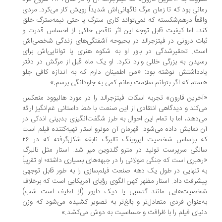
انی بود که تا زمان مرگ ناگهانی‌اش شدیداً رویش کار می‌کرد. مردی
قعاً درهم‌شکسته که نمی‌تواند کاری سترگ یا حتی نیمه‌سترگ خلق
د، اما کیفیت قابل توجه این اثر ناقص حاکی از احساس قدرت و
ات درونی در فیتزجرالد در بحبوحه آشفتگی‌های زندگی شخصی‌اش
ت. تحقیرشدگی در باور او به شکوه هنری یا توانایی‌اش برای
یدن به بزرگی خللی وارد نکرد. او یک ماه قبل از مرگش در دفتر
دداشتش نوشته بود: «من اطمینان دارم که به اندازه کافی جلو
تم که اگر بتوانم سلامت بمانم کمی به جاودانگی برسم.»
خرین قارون» تجربه اسکات فیتزجرالد را در مورد هالیوود منعکس
‌کند و دیدگاهی انتقادی از این صنعت با خط داستانی غم‌انگیز ارائه
‌دهد، اما با تمام این احوال به طرز شگفت‌انگیزی بدبینی اندکی در
 نمایش داده می‌شود. قهرمان آن مونرو استار تهیه‌کننده فیلم است
که براساس شخصیت ایروینگ تالبرگ نابغه شکل‌گرفته که در ۲۶
لگی سرپرست تولید در مترو گلدوین میر شد. استار مثل تالبرگ
هبری است که جنگی طولانی را در جبهه‌های بسیاری داشته؛ او تقریباً
 تنهایی در طول یک‌ دهه صنعت فیلم‌سازی را به طور قابل توجهی
شرفت داد. استار مظهر کهن‌ الگوی رؤیای آمریکایی است که برخلاف
صیت‌هایی مانند گتسبی یا دیک دایور (از لطیف است شب)
‌عنوان فردی متعادل‌تر و بالغ‌تر به تصویر کشیده می‌شود که وزن
یای فیلم را با ظرافت و حساسیت به دوش می‌کشد.»