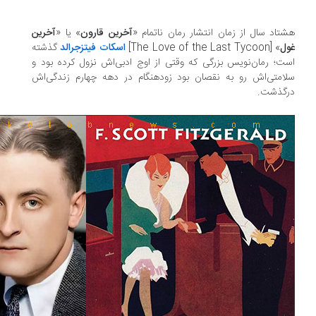
تاد سال از زمان انتشار رمان ناتمام «
آخرین قارون
» یا «
آخرین
ل
» [The Love of the Last Tycoon]
اسکات فیتزجرالد
گذشته
ت؛ رمان‌نویس بزرگی که وقتی از اوج ادبی‌اش نزول کرده بود و
امتی‌اش رو به نقصان بود زودهنگام در دهه چهارم زندگی‌اش
گذشت.