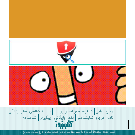
رمان ایرانی
خاطره، سفرنامه و روایت
جامعه شناسی
هنر
زندگی
نامه
مرجع
کتابشناسی
نقد
بایگانی
پیگیری
شناسنامه
کلیه حقوق محفوظ است و بازنشر مطالب با ذکر
کتاب نیوز
و درج لینک، بلامانع .