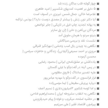
چهار گوشه قلب ساگان زنده شد
5 دلیل بر اهمیت کمدیهای شکسپیر | امید طاهری
غلامرضا خاکی: جمال شمس تبریزی در کسوف است
آیا دکتر نون زنش را بیشتر از مصدق دوست دارد؟ | یونس تراکمه
به بهانه تجدید چاپ فیل در تاریکی | جابر تواضعی
مردگان بی‌کفن و دفن | ژان پل سارتر
بنیتو سرنو با هرمان ملویل آمد
نشست نقد و بررسی سیاگالش
نگاهی به چیدن یال اسب وحشی | مهرانگیز اشراقی
مروری بر احمد سمیعی(گیلانی)، زندگانی و خاطرات سیاسی | 
محسن آزموده
یادداشتی بر عشق‌نامه‌ی ایرانی | محمود رضایی
در پس آینه در گفت‌وگو با لیلی گلستان
عليه تفسير سانتاگ | فاروق مظلومی
فرار فرانسوی در گفت‌وگو با مهدیه عباس‌پور
درباره پرورش مطیعان | ایما موسی‌زاده 
و اما کوسه شکم‌پر 12‌میلیون‌دلاری | نسیم آصف
نگاهی به انقلاب مشروطه ایران | محمدابراهیم فتاحی
در حاشیه اسلحه، میکروب و فولاد| پیام حیدرقزوینی
پیرامون اقتصاد فقیر | علی سرزعیم