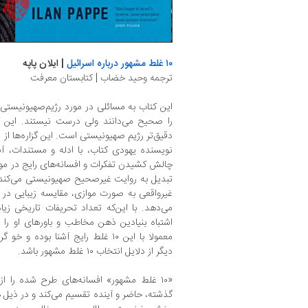
۱۰ غلط مشهور درباره اسرائیل
| ایلان پاپه
ترجمه وحید خضاب | کتابستان معرفت
این کتاب به مسائلی در مورد رژیم‌صهیونیستی م
را صحیح می‌دانند ولی درست نیستند. این ک
دقیق‌تر رژیم صهیونیستی است. این گزاره‌ها ا
نویسنده یهودی کتاب، با ادله و مستندات، آنه
چالش کشیدن تفکرات و افسانه‌های رایج در مور
تبدیل به روایت غیرصحیح صهیونیستی می‌کند 
غیرواقعی به صورت موازی، مقایسه زیبایی د
اشتباه بنیادین ذهن مخاطب و باورهای او را 
معمولا با این ۱۰ غلط رایج آشنا بو
دیگر از دلایل انتخاب ۱۰ غلط مشهور باشد.
«۱۰ غلط مشهور» افسانه‌های طرح شده را ا
گذشته، حاضر و آینده تقسیم می‌کند و در ذیل هرک