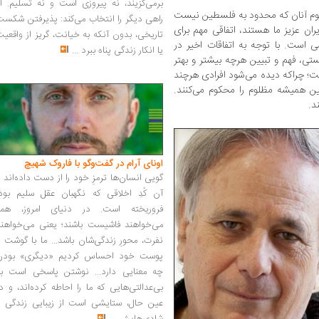
برمی‌گزیند، نه پیروزی است و نه تسلیم. ا
وم آنان که محدود به فلسطین نیست
راهی دیگر را انتخاب می‌کند: پذیرفتن شکس
ران عزیز ما هستند، اتفاقی مهم برای
تاریخی، بدون آنکه به خیانت، گریز از واقعی
است. با توجه به اتفاقات اخیر در
یا انکار زندگی پناه ببرد
...
تی، فهم و تبیین هرچه بیشتر و بهتر
ست؛ چراکه دیده می‌شود افرادی هرچند
طین همیشه مظلوم را محکوم می‌کنند.
د.
اونای آرام در گفت‌وگو با فاروک شهیچ‭
گویی انسان‌ها ترمزِ خود را از دست داده‌اند 
آن کُدِ اخلاقی که نگهبان عقل سلیم بود،
فروریخته است. در دنیای امروز، همه
می‌خواهند فاشیست باشند؛ یعنی می‌خواهند
نفرت، محورِ زندگی‌شان باشد... ما با گوشت 
پوست خود احساس کردیم «دیگری» بودن
چه معنایی دارد... نوشتن پاسخی است به
بی‌عدالتی‌هایی که ما را احاطه کرده‌اند، و د
عین حال، ستایشی است از زیبایی زندگی و