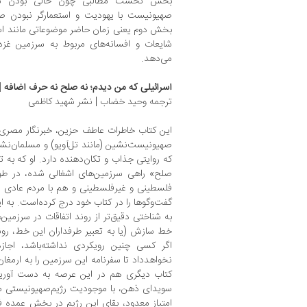
بخش نخست مطالبی چون خالی بودن سر
صهیونیست با یهودیت و استعمارگر نبودن ص
بخش دوم یعنی زمان حاضر موضوعاتی مانند اسرا
شایعات و افسانه‌های مربوط به سرزمین غزه و
می‌دهد.
اسرائیلی که من دیدم؛ نه صلح نه حرف اضافه 
ترجمه وحید خضاب | نشر شهید کاظمی
صهیونیست‌نشین (مانند تل‌آویو) و مسلمان‌نش
که روایتی جذاب و تکان‌دهنده‌ دارد. او که به
صلح» راهی سرزمین‌های اشغالی شده، در ط
فلسطینی و غیرفلسطینی و هم با مردم عادی د
گفت‌وگو‌ها را در کتاب خود درج کرده‌است. به ای
به شناختی دقیق‌تر از روند اتفاقات در سرزمین
خط سازش (یا به تعبیر طرفداران این خط، رو
اگر کسی چنین رویکردی نداشته‌باشد، اجا
نخواهدداد تا سفرنامه این سرزمین را به ارمغان ب
کتاب دیگری هم در این عرصه به دست آوری
سویدای ذهن، با موجودیت رژیم‌صهیونیستی مش
امتیاز معدود، بقای این رژیم در بخش عمده 