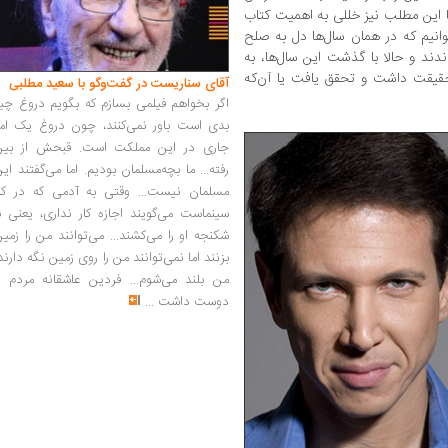
می‌گردد؛ اما این مطلب نیز خللی به اهمیت کتاب
وانیم که در همان سال‌ها دل به صلح
دند و حالا با گذشت این سال‌ها، به
 حقیقت داشت و تحقق یافت یا آن‌که
آقای سناریست در گفت‌وگو با سعید مطلبی
اگر بخواهم فیلمی بسازم که بگویم دروغ چی
بدی است باور نمی‌کنند، چون دروغ یک امر
جاری در این مملکت است. قبحش از بین
رفته... ما بچه‌مسلمان بودیم. اما می‌گفتند ای
مسلمان نیست... وقتی به آدمی که در کار
سینماست می‌گویند اجازه کار نداری، یعنی ب
شکنجه او را می‌کشند... می‌توانند من را زمی
بزنند اما نمی‌توانند من را روی زمین نگه دارند
من بلند می‌شوم... فردین عاشقانه مردم را
دوست داشت
...