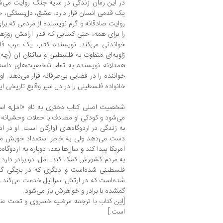
در این رمان زندگی در سایه جنگ روایت می‌ش
یک قدمی انسان قرار دارد، عشق، دل‌بستگی، خانو
روایت صادقانه و گرم نویسنده از مردمی که برا
را برای همه، حتی کسانی که قدر آرامش روزهای
خواندنی می‌کند. نویسنده کتاب یک عرب فل
زاویه‌ای متفاوت به فلسطین و ساکنان آن (چه 
همدلانه نویسنده به تمام شخصیت‌های داستا
خواننده را در فضایی بی‌طرفانه قرار می‌دهد. ا
خانواده فلسطینی را در دل سیر وقایع تاریخی ا
شخصیت اصلی کتاب دختری به نام «امل» است 
می‌شود و کودکی او مصادف با حملات وحشیانه 
به زندگی در اردوگاه‌های آوارگان است. او در ا
دست می‌دهد ولی به خاطر استعداد خوبش می‌
آمریکا پیدا کند و سال‌ها بعد، دوباره به اردوگاه
به مردم کشورش کمک کند. امل، دو برادر دارد که
فلسطینی شده‌است و دیگری که در بچگی گم 
شده‌است که در ارتش اسرائیل خدمت می‌کند و گر
گمشده با برادر و خواهرش باز می‌شود.
[این کتاب با ترجمه مرضیه خسروی و تحت عن
است.]