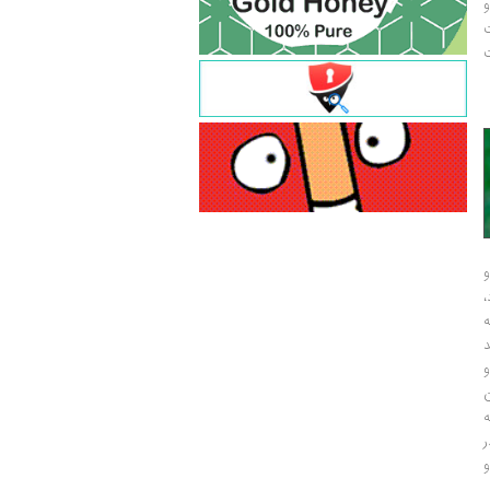
و
ت
ت
و
و
ر