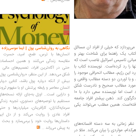
شادی‌هایش
...
ی‌پردازد که خیلی از افراد آن مسائل
نگاهی به روان‌شناسی پول | ایما موسی‌زاده
تاب یک راهنما برای شناخت بهتر و
انسان‌ها با ترس، طمع، امید، حسرت و
ز مبانی تاسیس اسرائیل غاصب است که
مقایسه زندگی می‌کنند و همین احساسات،
ا را رد کرده‌است. نویسنده کتاب با
حتی در آگاه‌ترین افراد، تصمیم‌های مالی ر
د این رژیم، مطالب انحرافی موجود را
شکل می‌دهد. از این منظر، «روان‌شناسی پول
و با آوردن دو دسته مطالب واقعی و
بیش از آنکه درباره پول باشد، کتابی دربار
ر مورد مطالب صحیح و نادرست شکل
انسان معاصر و رابطه پرتنش او با مفهوم ثرو
می‌دهد. با این‌که تعداد تحریفات تاریخی زیاد است اما نویسنده سعی دارد با ۱۰
و دارایی است... اوزل به‌جای ارائه نسخه‌ها
دگرگون کند. ذهن بیشتر افراد جامعه
مستقیم یا توصیه‌های دستوری، تجربه زندگی
ده و خو گرفته‌است. همین مطلب می‌تواند یکی
سرمایه‌گذاران، کارآفرینان، میلیاردرها و حت
افراد عادی را روایت می‌کند و از دل این
داستان‌ها روایت خود را برمی‌سازد و بحث ر
ز نظر زمانی به سه دسته افسانه‌های
به پیش می‌راند
...
دام، مواردی را بیان می‌کند. مثلا در