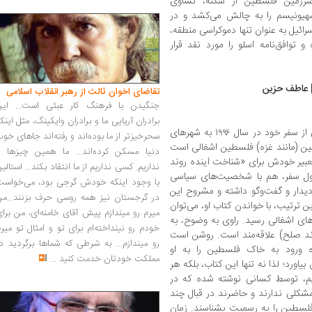
زمین فلسطین از سکنه، تساوی
هیونیسم را به چالش می‌کشد و در
ئیل به عنوان تنها دموکراسی منطقه،
 توافق‌نامه اسلو را مورد نقد قرار
| عاطف حزین
تقاضای اخوان ثالث از رهبر انقلاب اسلامی
جنگیدن با فرهنگ کار عبثی است... این
برادران آریایی ما و برادران وایکینگ، مثل اینک
این کتاب خاطرات عاطف حزین، خبرنگار مصری از سفر خود در سال ۱۹۹۶ به شهرهای
سحرخیزتر از ما بوده‌اند و رفته‌اند جاهای خو
ین (مانند غزه) فلسطین اشغالی است
دنیا مسکن کرده‌اند... ما همین چیزها را
 تعبیر خودش برای «شناخت آینده روند
نداریم. کسی نداریم از ما انتقاد بکند... استالی
ول سفر، هم با شخصیت‌های سیاسی
با وجود اینکه خودش گرجی بود، می‌خواست
یدار و گفت‌وگو داشته و مشروح این
در گرجستان نیز همه روسی حرف بزنند...من
ن ترتیب، با خواندن کتاب او، می‌توان
میرم رو میندازم پیش آقای خامنه‌ای، من برا
‌های اشغالی رسید. راوی به وضوح، به
خودم رو نینداخته‌ام برای تو و امثال تو میر
ند صلح) علاقه‌مند است. روشن است
رو میندازم... به شرطی که شماها برگردید د
زه ورود به خاک فلسطین را به او
مملکت خودتان خدمت کنید
...
یاورد؛ لذا نه تنها این کتاب، بلکه هر
م، توسط کسانی نوشته شده که در
کلی ندارند و حاضرند در قبال چند
فلسطین را به رسمیت بشناسند. زمان