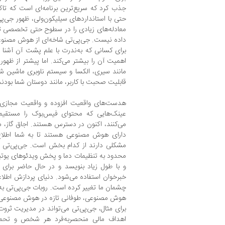
جذب کرد که سریع‌ترین برنامه‌ای است که تاک
حتی با استانداردهای سیلیکون‌ولی، ظهور جی‌پی‌
معادله‌های زیادی را در سطوح حتی تخصصی تغی
داده نیست. جی‌پی‌تی شاخه‌ای از هوش مصنوعی
برای کسانی که به‌ندرت با علم پشت آن آشنا
اهمیت آن را بیشتر می‌کند. اما پیشتر از ظه
مانند سیری، الکسا و سیستم ناوبری ماشین شم
قابلیت صحبت با کاربر، مانند دوستان شما بودند
هدست‌های واقعیت افزوده و واقعیت مجازی م
عینک‌هایی که محتوای فیس‌بوک را مستقیماً
می‌کنند، اکنون در دسترس هستند. اجاق گاز،
دارای هوش مصنوعی هستند تا به شما اطلاع
مشکلی دارند از کدام بخش است. جی‌پی‌تی خود
محدود به تنظیمات دما و پخش ویدئوهای یوتی
و با طول زیاد بنویسد و در حال حاضر برای ب
خبرخوان استفاده می‌شود. دنیای پردازش اطلاع
چشمان ما تغییر کرده است. روبات جی‌پی‌تی به
هوش مصنوعی، طوفانی تازه در هوش مصنوعی در 
برای مثال، جی‌پی‌تی می‌تواند در مدیریت ثروت پ
اهداف مالی منحصربه‌فرد هر شخص و تحمل