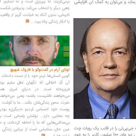
برمی‌گزیند، نه پیروزی است و نه تسلیم. ا
رساند و می‌توان به کمک آن افزایشی
راهی دیگر را انتخاب می‌کند: پذیرفتن شکس
تاریخی، بدون آنکه به خیانت، گریز از واقعی
یا انکار زندگی پناه ببرد
...
اونای آرام در گفت‌وگو با فاروک شهیچ‭
گویی انسان‌ها ترمزِ خود را از دست داده‌اند 
آن کُدِ اخلاقی که نگهبان عقل سلیم بود،
فروریخته است. در دنیای امروز، همه
می‌خواهند فاشیست باشند؛ یعنی می‌خواهند
نفرت، محورِ زندگی‌شان باشد... ما با گوشت 
پوست خود احساس کردیم «دیگری» بودن
چه معنایی دارد... نوشتن پاسخی است به
بی‌عدالتی‌هایی که ما را احاطه کرده‌اند، و د
‌آی بات چت جی‌پی‌تی را در قالب یک روبات چت
عین حال، ستایشی است از زیبایی زندگی و
برای عموم منتشر کرد. این روبات تنها در عرض دو ماه، 100 میلیون کاربر را به خود