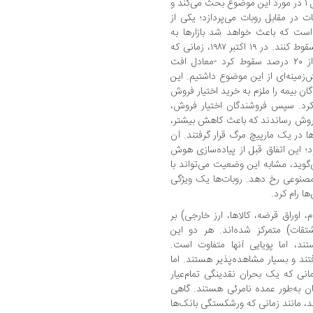
می‌کنند، قبلاً راه‌اندازی شده‌اند. ریکاردز در فصل ۱ در مورد این موضوع بحث می‌کند و
 در مقابل روبات می‌پردازد؛ یکی از
ست که باعث خواهد شد بازارها به
روش‌هایی که خود شرکت‌کنندگان نمی‌فهمند، سقوط کنند. در ۱۹ اکتبر ۱۹۸۷، زمانی که
میانگین صنعتی داو جونز در یک روز بیش از ۲۰ درصد سقوط کرد -معادل افت
ینه‌ای از این موضوع داشتیم. این
ان بیمه را ملزم به خرید اختیار فروش
رد. سپس فروشندگان اختیار فروش،
وش رساندند که باعث کاهش بیشتر،
ها در یک مارپیچ مرگ قرار گرفتند. آن
د؛ این اتفاق قبل از پیاده‌سازی هوش
گوید، مشابه این وضعیت می‌تواند با
مصنوعی رخ دهد. روبات‌ها یک ویژگی
ها رام کرد.
ایه (سهام، اوراق قرضه، کالاها، ارز خارجی) بر
مشتقات) متمرکز شده‌اند. هر دو این
د، اما پویایی آنها متفاوت است.
افتند و بسیار مشاهده‌پذیر هستند. اما
مانی که یک بحران نقدینگی تمام‌عیار
گان به‌طور عمده نامرئی هستند. گاهی
، مانند زمانی که ورشکستگی بانک‌ها