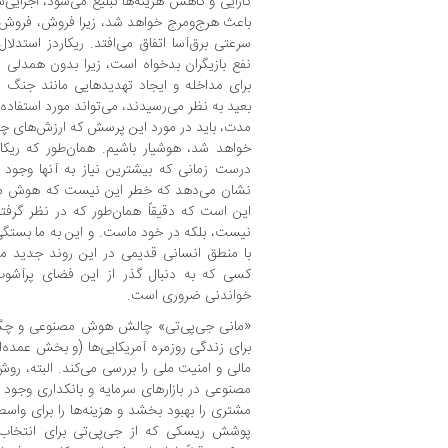
کارایی و کاهش هزینه‌ها تبلیغ می‌شود، اجرایی‌
باعث هرج‌ومرج خواهد شد، زیرا فروش، فروش را 
سرعتی برق‌آسا اتفاق می‌افتد. ریکاردز استد
نفع بازیگران بدخواه است، زیرا بدون همدلی یا
برای مداخله و ایجاد تهدیدهایی مانند جنگ ه
بعید به نظر می‌رسیدند، می‌تواند مورد استفاده و 
مدت، باید در مورد این پرسش که ارزش‌های 
خواهد شد، هوشیار باشیم. همان‌طور که ریکار
درست زمانی که بیشترین نیاز به آنها وجود 
نشان می‌دهد که خطر این نیست که هوش مص
این است که دقیقاً همان‌طور که در نظر گرفت
نیست، بلکه در خود ماست. و این به ما بستگی 
با منطق انسانی قدیمی در این روند جدید مدا
کسی که به دنبال گذر از این فضای پرآ
خواندنی ضروری است.
«مانی جی‌پی‌تی» چالش هوش مصنوعی و چگونگ
برای زندگی روزمره آمریکایی‌ها (و بخش عمده‌
مالی و امنیت ملی را بررسی می‌کند. البته، رو
مصنوعی در بازارهای سرمایه و بانکداری وجود د
مشتری را بهبود بخشد و هزینه‌ها را برای وا
پوشش ریسکی که از جی‌پی‌تی برای انتخاب س