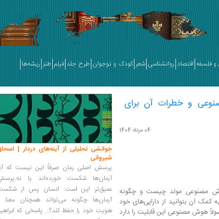
و فلسفه
اقتصاد
روانشناسی
شعر
کودک و نوجوان
طرح جلد
فیلم
طنز
ریشه‌ها
صنوعی و خطرات آن برای
04 مرداد 1404
خوانشی تحلیلی از آینه‌های دردار | اسحاق
شیروانی
پرسش اصلی رمان صرفاً این نیست که آیا
آرمان‌ها شکست خورده‌اند یا نه.پرسش
عمیق‌تر این است: انسان پس از شکست
هوش مصنوعی مولد چیست و چگونه
آرمان‌ها چگونه می‌تواند همچنان معنا و
به کمک آن بتوانید از دارایی‌های خود
هویت خود را حفظ کند؟... پاسخی که ابراهی
ولاً هوش مصنوعی این قابلیت را دارد