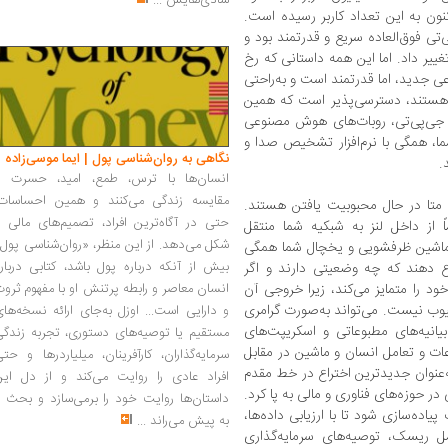
شادی‌هایش
...
نون به این تعداد کاربر رسیده است.
تی فوق‌العاده سریع و قدرتمند بود و
یر داد. اما این همه داستانی که رخ
 جدید، اما قدرتمند است و به‌راحتی
 هستند، دسترسی‌پذیر است که همین
ور جی‌پی‌تی، روبات‌های هوش مصنوعی
ا، همگی با نرم‌افزار تشخیص صدا و
نگاهی به روان‌شناسی پول | ایما موسی‌زاده
.
انسان‌ها با ترس، طمع، امید، حسرت و
مقایسه زندگی می‌کنند و همین احساسات،
تا در حال محبوبیت یافتن هستند.
حتی در آگاه‌ترین افراد، تصمیم‌های مالی ر
 از داخل لنز به شبکیه شما منتقل
شکل می‌دهد. از این منظر، «روان‌شناسی پول
 ماشین ظرفشویی و یخچال شما همگی
بیش از آنکه درباره پول باشد، کتابی دربار
 دهند که چه وضعیتی دارند و اگر
 را متمایز می‌کند، زیرا خروجی آن
انسان معاصر و رابطه پرتنش او با مفهوم ثرو
وب نیست. می‌تواند به‌صورت گرامری
و دارایی است... اوزل به‌جای ارائه نسخه‌ها
یانیه‌های مطبوعاتی و اسکریپت‌های
مستقیم یا توصیه‌های دستوری، تجربه زندگی
ات و تعامل انسان و ماشین در مقابل
سرمایه‌گذاران، کارآفرینان، میلیاردرها و حت
‌عنوان جدیدترین اختراع در خط مقدم
افراد عادی را روایت می‌کند و از دل این
حوزه‌های فناوری و مالی به پا کرد.
داستان‌ها روایت خود را برمی‌سازد و بحث ر
یاده‌سازی شود تا با ارزیابی داده‌ها،
به پیش می‌راند
...
 ریسک، توصیه‌های سرمایه‌گذاری