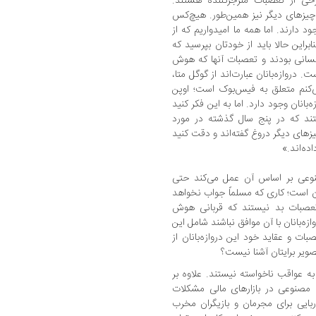
خی از تعصبات منزجرکننده هستند.
یزهای دیگر نیز همین‌طور. هیچ‌کس
 دارند. اما همه ما امیدواریم که از
ابراین حالا باید از خودتان بپرسید که
کسانی بودند و تعصبات آنها که هوش
دروازه‌بانان عبارت‌اند از گوگل متا،
کنم متعلق به فیس‌بوک است؛ اوپن
‌بانان وجود دارد. اما به این فکر کنید
تند که در پنج سال گذشته در مورد
زهای دیگر دروغ گفته‌اند و دقت کنید
ه‌اند.»
وعی بر اساس آن عمل می‌کند حتی
ن است؛ کاری که مسلماً جواب نخواهد
ا تعصبات بد نیستند که قربانی هوش
ه‌بانان با آن موافق نباشند شامل این
ات و عقاید خود این دروازه‌بانان از
یر برایتان آشنا نیست؟
عواقب ناخواسته نیستند. علاوه بر
 مصنوعی در بازارهای مالی مشکلات
‌ربایی برای مجرمان و بازیگران مخرب