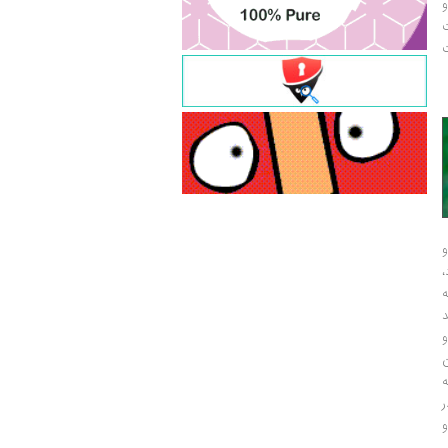
و
ت
ت
و
و
ر