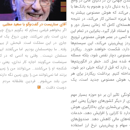
شدن جهانی آن در دنیای مالی در واقع
به دنبال دارد و هجوم به بانک‌ها با
لال می‌کند که هوش مصنوعی بیشتر به
 غریزه انسانی کار می‌کند، در نتیجه
آقای سناریست در گفت‌وگو با سعید مطلبی
سته‌ای کامل که زمانی بسیار دور و
اگر بخواهم فیلمی بسازم که بگویم دروغ چی
استناد قرار گیرد، بنابراین در تمام این
بدی است باور نمی‌کنند، چون دروغ یک امر
چه کسی در عصر هوش مصنوعی ترویج
جاری در این مملکت است. قبحش از بین
دز پیش‌بینی می‌کند، این سیستم‌ها
دارد، شکست خواهند خورد. ریکاردز
رفته... ما بچه‌مسلمان بودیم. اما می‌گفتند ای
نوعی دچار نقص شود، بلکه مسئله
مسلمان نیست... وقتی به آدمی که در کار
ه شده عمل کند. خطر در الگوریتم‌ها
سینماست می‌گویند اجازه کار نداری، یعنی ب
دارد که قبل از اینکه خیلی دیر شود،
شکنجه او را می‌کشند... می‌توانند من را زمی
خله کنیم. برداشت ریکاردز برای هر
بزنند اما نمی‌توانند من را روی زمین نگه دارند
شوب هوش مصنوعی جدید است، یک
من بلند می‌شوم... فردین عاشقانه مردم را
دوست داشت
...
ی تاثیر آن بر دو حوزه بسیار مهم
ای از دیگر کشورهای جهان) یعنی امور
ش‌های بی‌شماری برای به‌کارگیری هوش
ارد تا کارایی را افزایش دهد، خدمات
سطه‌های مالی کاهش دهد. صندوق‌های
هام و پیش‌بینی نرخ ارز استفاده