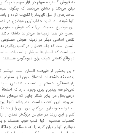
به فروش گسترده سهام در بازار سهام یا برعکس م
بیان می‌کند و نشان می‌دهد که چگونه س
ساختارهای از قبل ناپایدار را تقویت کرده و باع
آنها شوند. اما شاید جذاب‌ترین موضوع در فصل
این موضوع صحبت می‌کند که هوش مصنوعی به 
انسان در همه زمینه‌ها می‌تواند داشته باش
نقص اساسی دیگر در زمینه هوش مصنوعی و 
انسان است که یک فصل را در کتاب ریکاردز به 
باور است که انسان‌ها سرشار از تعصبات، سانس
در واقع کلماتی شیک برای دروغگویی هستند:
«این بخشی از طبیعت انسان است. بیشتر تعصب
زنده نگه داشته‌اند. احتمالاً بدون آنها منقرض
پارینه‌سنگی هستم و تعصب شدیدی علیه ب
نمی‌خواهم بپذیرم ببری وجود دارد که احتمالاً 
درعین‌حال من برای شکار جایی که ببرهای دن
نمی‌روم. این تعصب است. نمی‌دانم آنجا ببری 
محدوده خودداری می‌کنم. این من را زنده نگه می
کنم و این روند در مقیاس بزرگ‌تر تمدن را زند
تعصبات هستیم. آنها اغلب خوب هستند و به ز
بتوانیم آنها را بیان کنیم یا نه، مسئله‌ای جداگ