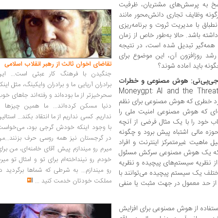
سخ به پرسش‌های مشتریان، ظرفیت
گونه وظایف تجاری دانش‌محور مانند
اق با مدیریت ثروت و برنامه‌ریزی
اشته باشد. حالا به‌طور خاص از زمان
مه‌گیر تبدیل شده است، در نتیجه
شد روزافزون آن، این موضوع برای
تقاضای اخوان ثالث از رهبر انقلاب اسلامی
چگونه باید آماده شوند؟
جنگیدن با فرهنگ کار عبثی است... این
جی‌پی‌تی: هوش مصنوعی و خطرات
برادران آریایی ما و برادران وایکینگ، مثل اینک
» [Moneygpt: AI and the Threa
سحرخیزتر از ما بوده‌اند و رفته‌اند جاهای خو
در مورد خطری که هوش مصنوعی برای نظم
دنیا مسکن کرده‌اند... ما همین چیزها را
ه‌ای که هوش مصنوعی امنیت ملی را
نداریم. کسی نداریم از ما انتقاد بکند... استالی
تاب خود را با یک مثال فرضی از آنچه
با وجود اینکه خودش گرجی بود، می‌خواست
وزه مالی اشتباه پیش برود و چگونه
در گرجستان نیز همه روسی حرف بزنند...من
یل ماهیت غیرمتمرکز اینترنت و افراد
میرم رو میندازم پیش آقای خامنه‌ای، من برا
یست که یک هوش مصنوعی سرکش مسئول
خودم رو نینداخته‌ام برای تو و امثال تو میر
 از نظریه سیستم‌های پیچیده و نظریه
رو میندازم... به شرطی که شماها برگردید د
تلف یک سیستم پیچیده می‌توانند با
مملکت خودتان خدمت کنید
...
تر از حد معمول در جهت مثبت یا منفی
 استفاده از هوش مصنوعی برای افزایش