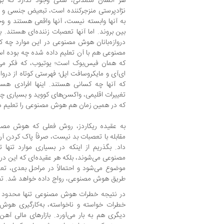
هر انسان متمدنی، شکی وجود ندارد که بر
نژادپرستی منزجرکننده است، تبعیض جنسی و چ
به آنها وابسته نیست، آنها واقعی هستند و وجود
بین بروند. اما آنها تعصبات زننده‌ای هستند. بن
دروازه‌بانان هوش مصنوعی در این موارد چه 
مصنوعی هم با آن تعلیم داده شده چه بوده است. 
که همان فیس‌بوک است؛ یوتیوب، که فکر می‌
ای‌آی و مایکروسافت اپل؛ فهرستی کوتاه از دروازه
که آنها چه کسانی هستند. اینها افرادی هس
تغییرات اقلیمی، واکسن‌های کووید و بسیاری چی
که در همین زمان هم هوش مصنوعی را تعلیم داد
به عقیده ریکاردز، روش فعلی که هوش مصن
مقابله با تعصبات بد نیست، صرفاً پاک کردن آ
داد. بگذریم از اینکه در بسیاری موارد تنه
مصنوعی می‌شوند، بلکه هر عقیده‌ای که این درواز
موضوع می‌شود و احتمالاً در مراحل بعدی، تعصب
طریق هوش مصنوعی، رواج داده خواهد شد. تصو
در نتیجه خطرات هوش مصنوعی تنها محدود به 
خطرات خواسته و ناخواسته، به‌کارگیری هوش
دیگری هم به بار می‌آورد. بازارهای مالی آهن