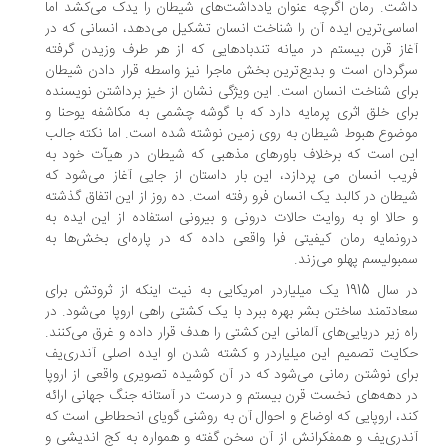
شت. رمان اگرچه عنوان یادداشت‌های شیطان را یدک می‌کشد اما
اسی‌ترین ایده آن را شناخت انسان تشکیل می‌دهد، انسانی که در
از قرن بیستم در میانه تند‌بادهایی که از هر طرف وزیدن گرفته
گردان است و بدیع‌ترین بخش ماجرا نیز واسطه قرار دادن شیطان
ای شناخت انسان است. این ویژگی نشان از خیز برداشتن نویسنده
ای خلق اثری پرمایه دارد که با گوشه چشمی به مکاشفه یوحنا و
ضوع هبوط شیطان به روی زمین نوشته شده است. اما نکته جالب
ن است که برخلاف باورهای مذهبی که شیطان در هیآت خود به
یب انسان می پردازد، این بار داستان از جایی آغاز می‌شود که
طان در کالبد یک انسان فرو رفته است. ده روز از این اتفاق گذشته
حالا او به روایت حالات درونی و بیرونی استفاده از این ایده به
ونمایه رمان کیفیتی فرا واقعی داده که در پاره‌ای بخش‌ها به
بولیسم پهلو می‌زند.
در سال 1915 یک میلیاردر امریکایی به نیت اینکه از ثروتش برای
ادتمند ساختن بشر بهره ببرد با یک کشتی راهی اروپا می‌شود. در
ه زیر دریایی‌های آلمانی این کشتی را هدف قرار داده و غرق می‌کنند.
ایت تصمیم این میلیاردر و کشته شدن او ایده اصلی آندری‌یف
ای نوشتن رمانی می‌شود که در آن کوشیده تصویری واقعی از اروپا
 دهه‌های نخست قرن بیستم و درست در آستانه جنگ جهانی ارائه
د، اروپایی که اوضاع و احوال آن به روشنی گویای انحطاطی است که
دری‌یف و همفکرانش از آن سخن گفته و همواره به کج اندیشی و