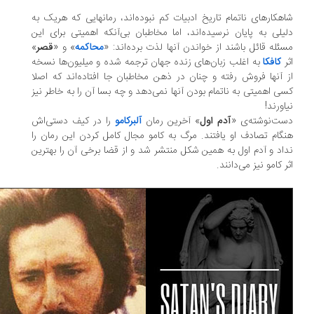
هکارهای ناتمام تاریخ ادبیات کم نبوده‌اند، رمانهایی که هریک به
یلی به پایان نرسیده‌اند، اما مخاطبان بی‌آنکه اهمیتی برای این
ئله قائل باشند از خواندن آنها لذت برده‌اند: «
محاکمه
» و «
قصر
»
ر
کافکا
به اغلب زبان‌های زنده جهان ترجمه شده و میلیون‌ها نسخه
 آنها فروش رفته و چنان در ذهن مخاطبان جا افتاده‌اند که اصلا
ی اهمیتی به ناتمام بودن آنها نمی‌دهد و چه بسا آن را به خاطر نیز
اورند!
ت‌نوشته‌‌ی «
آدم اول
» آخرین رمان
آلبرکامو
را در کیف دستی‌اش
گام تصادف او یافتند. مرگ به کامو مجال کامل کردن این رمان را
اد و آدم اول به همین شکل منتشر شد و از قضا برخی آن را بهترین
ر کامو نیز می‌دانند.