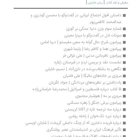
|
|
رفی و نقد کتاب
رمان خارجی
داستان افول اجتماع ایرانی در گفت‌وگو با محسن گودرزی و 
عبدالمحمد کاظمی‌پور
شماره‌ سوم وزن دنیا: سنگی بر گوری
سونات لال در گفت‌وگو با میترا معینی
پیرامون شرح حال گوته به سعی مفیستو | دریا امامی
پیرامون هما و کاظم رضا | پارسا شهری
پیرامون نافرمانی مدنی | علی غزالی فر
نشست نقد و بررسی اردو در قبرستان ژغاره
نگاهی به بشقاب‌پرنده در نازی‌آباد | نسیم خلیلی
مروری بر خانه‌های مالیگا | علی فامیان
یادداشتی بر نظریه‌های مردانگی | جواد لگزیان
5 کتاب درباره فلسطین و اسرائیل | محمدرضا خراسانی‌زاده
مروری بر مه | هوشیار مجتبوی
پیرامون برش جنگل | زهره مسکنی
درباره سه ترجمه تازه از آگاتا کریستی
درباره نبرد تک‌خوان | راحله روشن
درباره فریده دختری که از چنگ داعش گریخت | شایان اویسی
تأثیر فرهنگ ایران بر اندیشمندان عصر روشنگری
درباره نامه‌های کافکا به فلیسه | راحیل محمدی