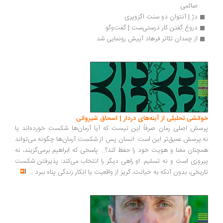
صائمی
دژ | آنتوان دو سنت اگزوپری
دروغ گفتن کار درستی‌ست | گفت‌وگو
از چمدان تئاتر فرهاد آییش رونمایی شد
انشی تحلیلی از آینه‌های دردار | اسحاق شیروانی
سش اصلی رمان صرفاً این نیست که آیا آرمان‌ها شکست خورده‌اند یا
.پرسش عمیق‌تر این است: انسان پس از شکست آرمان‌ها چگونه می‌تواند
چنان معنا و هویت خود را حفظ کند؟... پاسخی که ابراهیم برمی‌گزیند، نه
روزی است و نه تسلیم. او راهی دیگر را انتخاب می‌کند: پذیرفتن شکست
ریخی، بدون آنکه به خیانت، گریز از واقعیت یا انکار زندگی پناه ببرد
...