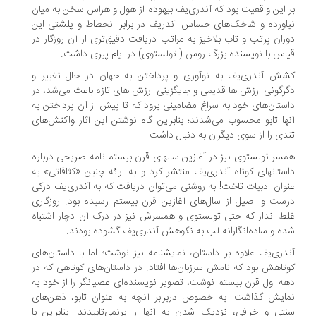
 این واقعیت بود که آندری‌یف بیهوده از هول و هراس سخن به میان
اورده و شاخک‌های حساس آندریف در برابر انحطاط و پلشتی این
ران پرتب و تاب بلاخیز به مراتب دریافت دقیق‌تری از آن روزگار در
اس با نویسنده بزرگ روس ( تولستوی) در ایام پیری داشت.
ش آندری‌یف به نوآوری و پرداختن به جهان در حال تغییر و
رگونی ارزش ها قدیمی و جایگزینی ارزش های تازه باعث می‌شد، در
ستان‌های خود به سراغ مضامینی برود که تا پیش از آن پرداختن به
ها تابو محسوب می‌شدند؛ بنابراین گاه نوشتن این آثار واکنش‌های
دی را از سوی دیگران به دنبال داشت.
سر تولستوی نیز در آغازین سالهای قرن بیستم نامه صریحی درباره
ستانهای کوتاه آندری‌یف منتشر کرد و به ارائه چنین «کثافاتی» به
وان ادبیات تاخت! به روشنی می‌توان دریافت که به آندری‌یف درکی
ست و اصیل از سال‌های آغازین قرن بیستم رسیده بود. روزگاری
ط انداز که حتی تولستوی و همسرش نیز در درک آن دچار اشتباه
ه و ساده‌انگارانه لب به نکوهش آندری‌یف گشوده بودند.
دری‌یف علاوه بر داستان، نمایشنامه نیز نوشت؛ اما با داستان‌های
تاهش بود که نامش سرزبان‌ها افتاد. در داستان‌های کوتاهی که در
ه اول قرن بیستم نوشت، تصویر نویسنده‌ای عصیانگر را از خود به
ایش گذاشت. به خصوص دربرابر آنچه به عنوان تابو، ذهن‌های
تی و خرافی، نزدیک شدن به آنها را برنمی‌تابیدند. بنابراین با