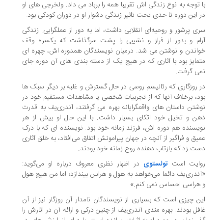
 توجه به نوع زندگی اش تقریبا همه را برباد می داد. ولخرجی های او
 این دوره تا حدی تحت تاثیر زندگی دشوار او در دوران کودکی بود.
ی پرشور و روحیه‌ای انقلابی داشت، اما به دور از عملگرایی. زندگی
ام و بدور از فراز و نشیبی را پشت سرگذاشت که یکسره وقف
اندن و نوشتن می شد. درمیان نویسندگان همدوره اش، چهره ای
مایز بود با آثاری که در هیچ یک از دسته بندی های آن دوره جای
ی گرفت.
 روزگاری که رئالیسم روسی در حال گسترش و غلبه بر دیگر سبک ها
د، برخلاف آنها که از تجربیات شخصی یا مشاهدات مستقیم خود در
شتن داستان های واقعگرایانه بهره می گرفتند، آندر‌ی‌یف به قدرت
ن و تخیل خود اتکای بسیار داشت. با این حال او بیش از هر
یسنده هم دوره اش، فرزند زمانه خود بود. نویسنده ای که با درک
یق و فراگیر از آنچه در جهان پیرامونش اتفاق می‌افتاد، به خلق آثاری
ت زد که بازتاب دهنده روح زمانه خود بودند.
ایت است
تولستوی
در اظهار نظری معروف درباره او می‌گوید:
ندری‌یف دائما می‌خواهد به هول و هراس بیندازد؛ اما من هیچ هول
هراسی احساس نمی کنم.»
ن چیزی است که بسیاری از نویسندگان نامدار آن روزگار نیز از آن
فل بودند. بهره مندی آندری‌یف از چنین درکی و ارائه آن در آثارش را