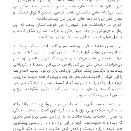
ر زمان، در مورد او به اثبات رسانده است. پاره ای از ارزش های در
ر اعتنای «یادداشت های شیطان» نیز در همین رابطه شکل می
رد. بی‌آنکه رمانی رئالیستی باشد، گواهی راستین از زوال فرهنگ و
دن کهن اروپا در دهه های آغازین قرن بیستم داشت.
دری‌ در «یادداشت های شیطان» می خواهد نشان بدهد که این
ال و فروپاشی در یک سیر زمانی و حرکت تمدنی شکل گرفته و
صل هوا و هوس مقطعی سیاست مردان نبود است.
 واپسین دهه‌های قرن نوزدهم، سر و کله‌ی اندیشمندانی پیدا شد
 از رسیدن روزگار افول فرهنگ و تمدن کهن غرب می گفتند. برخی
ها را به بدبینی متهم می‌کردند و برخی دیگر آنان را منادیان نهیلیسم
‌خواندند. پیش بینی می‌شد، بالاخره جایی این انحطاط به فروپاشی
نجامد و درگرفتن جنگ جهانی اول نماد بارز آن بود. لیانید آندری‌یف
 این طیف از اندیشمندان هم آواز بود و بیش از همه شیفته فردریش
چه فیلسوف بزرگ آلمانی بود که از کسوف تمدن و فرهنگ غرب خبر
ده و فلسفه‌ورزی‌های شاعرانه و شورانگیز او تاثیری شگرف بر روح و
نش آندری‌یف گذارده بود.
 دودهه نخست قرن بیستم وقایعی در حال وقوع بود که رفته رفته
یه شوم جنگ جهانی اول را بر سر قاره کهن گسترده ساخت، جنگی
 چنان از کشته‌ها پشته ساخت که تا آن زمان نظیر آن را هیچ بشری
 دیده و نه شنیده بود. آنچه در این ایام رخ داد، از درستی پیشگویی
ی نیچه درباره فرهنگ و تمدن اروپا حکایت داشت و حکم تأییدی