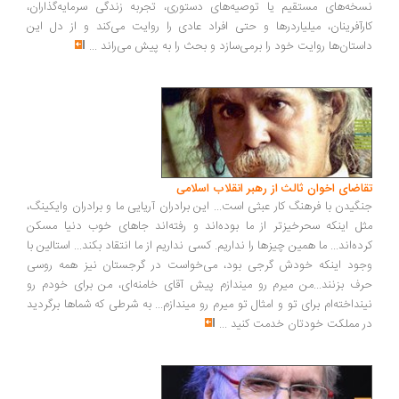
خه‌های مستقیم یا توصیه‌های دستوری، تجربه زندگی سرمایه‌گذاران،
رآفرینان، میلیاردرها و حتی افراد عادی را روایت می‌کند و از دل این
ستان‌ها روایت خود را برمی‌سازد و بحث را به پیش می‌راند
...
اضای اخوان ثالث از رهبر انقلاب اسلامی
گیدن با فرهنگ کار عبثی است... این برادران آریایی ما و برادران وایکینگ،
ل اینکه سحرخیزتر از ما بوده‌اند و رفته‌اند جاهای خوب دنیا مسکن
ده‌اند... ما همین چیزها را نداریم. کسی نداریم از ما انتقاد بکند... استالین با
ود اینکه خودش گرجی بود، می‌خواست در گرجستان نیز همه روسی
ف بزنند...من میرم رو میندازم پیش آقای خامنه‌ای، من برای خودم رو
نداخته‌ام برای تو و امثال تو میرم رو میندازم... به شرطی که شماها برگردید
 مملکت خودتان خدمت کنید
...