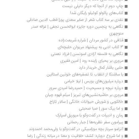
چاپ دوم از آنجا که دیگر دلیلی نیست
کتاب‌های پائولو کوئیلو رایگان شد!
نقدی بر سه کتاب شعر از صابر سعدی پور| قطب الدین صادقی
نگاهی به پنجمین دوره‌ جایزه ابوالحسن نجفی | غزاله صدر 
منوچهری
قذافی در کشور مردان | شراره شریعت‌زاده
3 کتاب ادبی به پیشنهاد مریوان حلبچه‌ای
نگاهی به فلسفه آزادی اسونسن | فرزاد نعمتی
مروری بر یحیای زاینده رود | امین فقیری
حلبی یاشار کمال خریدار دارد
با ساشنکا از انقلاب تا تصفیه‌های خونین استالین
درباره میلیون‌های بویس | لیلا خیامی
درباره نیچه و مسیحیت | حمیدرضا امیدی سرور
مروری بر حاشیه‌نشین‌های تبریز | میثم قهوه چیان
خالکوبی و شورش حیوانات خانگی | سالار تاراج
و اما بیگ سور | صبا صحبتی
رمان و ادبیات در گفت‌وگو با میوریل اسپارک 
پیرامون سفر نظریه‌ها | جبار رحمانی
آنزلمو سرباز بچه موزامبیکی در گفت‌وگو با ولی‌محمد احمدوند
و اما شروع دوباره: کشف خلاقیت و معنا در میانه زندگی | رضا 