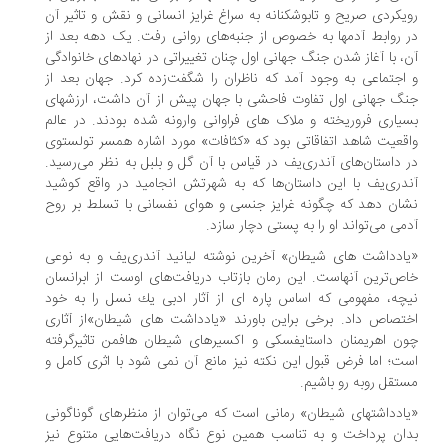
یکردی صریح و تابوشکنانه به سراغ غرایز انسانی و نقش و تاثیر آن
 روابط آدمها به خصوص از جنبه‌های روانی رفت. یک دهه بعد از
، با آغاز شدن جنگ جهانی اول چنان تغییراتی در نهادهای خانوادگی
اجتماعی به وجود آمد که ناظران را شگفت‌زده کرد. جهان بعد از
گ جهانی اول تفاوت فاحشی با جهان پیش از آن داشت، ارزشهای
یاری فروریخته و ملاک های فراوانی وارونه شده بودند. در عالم
قعیت شاهد اتفاقاتی بود که «کثافات» مورد اشاره همسر تولستوی
 داستان‌های آندری‌یف در قیاس با آن گل و بلبل به نظر می‌رسید.
دری‌یف با این داستان‌ها که به شهرتش انجامید در واقع کوشید
ان دهد که چگونه غرایز جنسی و هوای نفسانی با تسلط بر روح
می می‌تواند او را به پستی دچار سازد.
ادداشت های شیطان» آخرین نوشته لیانید آندری‌یف و به نوعی
ص‌ترین آنهاست. این رمان بازتاب دریافت‌های اوست از ابرانسان
چه، مفهومی كه اساس پاره ای از آثار ادبی یك نسل را به خود
تصاص داد. برخی براین باورند «یادداشت های شیطان»از آثاری
ن اهریمنان داستایفسكی و اكسیرهای شیطان هافمن تاثیرگرفته
ت؛ اما فرض قبول این نکته نیز مانع آن نمی شود با اثری كامل و
تقل روبه رو باشیم.
ادداشتهای شیطان» رمانی است که می‌توان از منظرهای گوناگونی
ان پرداخت و به تناسب همین نوع نگاه دریافت‌هایی متنوع نیز