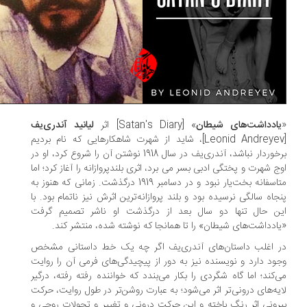
ادداشت‌های شیطان
» [Satan's Diary] اثر
لیانید آندر‌ی‌یف
[Leonid Andreyev]، شاید از شهرت شاهکارهایی که نام بردیم
برخوردار نباشد، آندر‌ی‌یف در سال 1918 نوشتن آن را شروع کرد، او در
ج شهرت و پختگی ادبی بسر می برد، اثری بلندپروازانه را آغاز کرد؛ اما
متاسفانه بخت‌یار نبود و در دسامبر 1919 درگذشت. زمانی که هنوز به
جاه سالگی نرسیده بود و بلند پروازانه‌ترین اثرش نیز ناتمام بود. با
ن حال تنها دو سال بعد از درگذشت او ناشر تصمیم گرفت
ادداشت‌های شیطان» را تا همانجا که نوشته شده، منتشر کند.
 اغلب داستان‌های آندر‌ی‌یف اگر چه یک خط داستانی مشخص
ود دارد و نویسنده نیز به دور از پیچیدگی‌های فرمی آن را روایت
‌کند؛ اما گاه شگردی را بکار می‌بندد که خواننده رفته رفته، درگیر
یه‌های درونی‌تر اثر می‌شود؛ به عبارت روشن‌تر در طول روایت، حرکت
رونی اثر رنگ باخته و این حرکت درونی و تغییر و تحولات روحی و