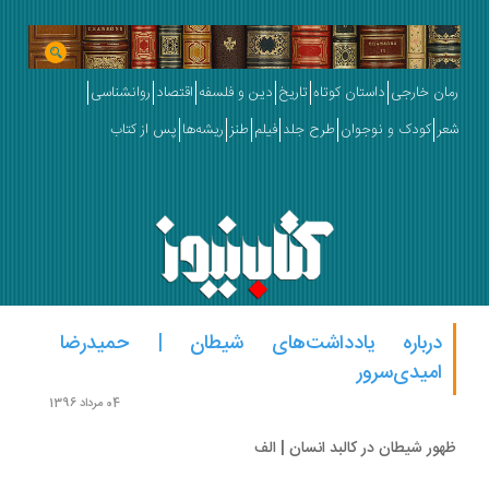
ان خارجی
داستان کوتاه
تاریخ
دین و فلسفه
اقتصاد
روانشناسی
ر
کودک و نوجوان
طرح جلد
فیلم
طنز
ریشه‌ها
پس از کتاب
درباره یادداشت‌های شیطان | حمیدرضا
امیدی‌سرور
04 مرداد 1396
ور شیطان در کالبد انسان | الف