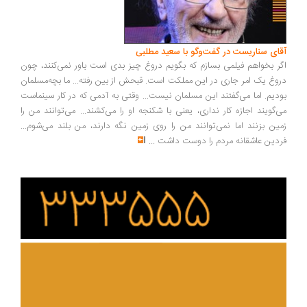
ای سناریست در گفت‌وگو با سعید مطلبی
ر بخواهم فیلمی بسازم که بگویم دروغ چیز بدی است باور نمی‌کنند، چون
وغ یک امر جاری در این مملکت است. قبحش از بین رفته... ما بچه‌مسلمان
دیم. اما می‌گفتند این مسلمان نیست... وقتی به آدمی که در کار سینماست
‌گویند اجازه کار نداری، یعنی با شکنجه او را می‌کشند... می‌توانند من را
ین بزنند اما نمی‌توانند من را روی زمین نگه دارند، من بلند می‌شوم...
دین عاشقانه مردم را دوست داشت
...