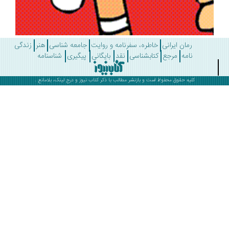
رمان ایرانی
خاطره، سفرنامه و روایت
جامعه شناسی
هنر
زندگی
نامه
مرجع
کتابشناسی
نقد
بایگانی
پیگیری
شناسنامه
کلیه حقوق محفوظ است و بازنشر مطالب با ذکر
کتاب نیوز
و درج لینک، بلامانع .