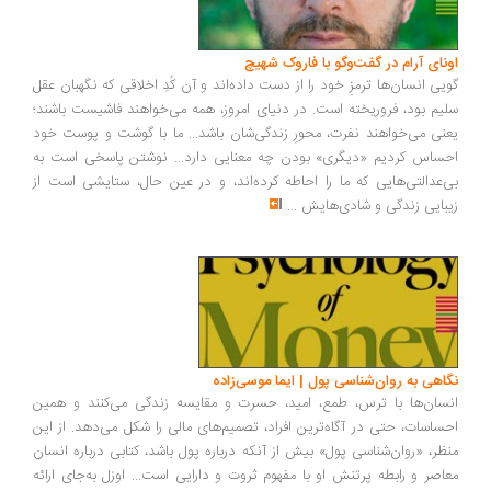
ونای آرام در گفت‌وگو با فاروک شهیچ
یی انسان‌ها ترمزِ خود را از دست داده‌اند و آن کُدِ اخلاقی که نگهبان عقل
یم بود، فروریخته است. در دنیای امروز، همه می‌خواهند فاشیست باشند؛
نی می‌خواهند نفرت، محورِ زندگی‌شان باشد... ما با گوشت و پوست خود
ساس کردیم «دیگری» بودن چه معنایی دارد... نوشتن پاسخی است به
‌عدالتی‌هایی که ما را احاطه کرده‌اند، و در عین حال، ستایشی است از
بایی زندگی و شادی‌هایش
...
اهی به روان‌شناسی پول | ایما موسی‌زاده
سان‌ها با ترس، طمع، امید، حسرت و مقایسه زندگی می‌کنند و همین
ساسات، حتی در آگاه‌ترین افراد، تصمیم‌های مالی را شکل می‌دهد. از این
ظر، «روان‌شناسی پول» بیش از آنکه درباره پول باشد، کتابی درباره انسان
اصر و رابطه پرتنش او با مفهوم ثروت و دارایی است... اوزل به‌جای ارائه