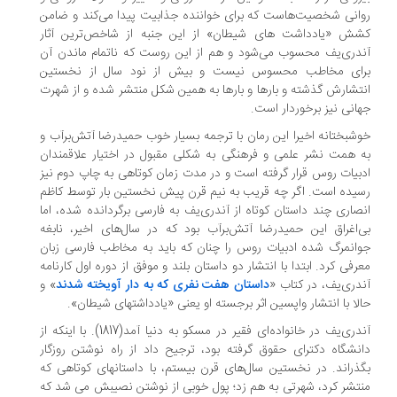
انی شخصیت‌هاست که برای خواننده جذابیت پیدا می‌کند و ضامن
ش «یادداشت های شیطان» از این جنبه از شاخص‌ترین آثار
دری‌یف محسوب می‌شود و هم از این روست که ناتمام ماندن آن
ای مخاطب محسوس نیست و بیش از نود سال از نخستین
تشارش گذشته و بارها و بارها به همین شکل منتشر شده و از شهرت
انی نیز برخوردار است.
شبختانه اخیرا این رمان با ترجمه بسیار خوب حمیدرضا آتش‌برآب و
 همت نشر علمی و فرهنگی به شکلی مقبول در اختیار علاقمندان
بیات روس قرار گرفته است و در مدت زمان کوتاهی به چاپ دوم نیز
یده است. اگر چه قریب به نیم قرن پیش نخستین بار توسط کاظم
صاری چند داستان کوتاه از آندری‌یف به فارسی برگردانده شده، اما
‌اغراق این حمیدرضا آتش‌برآب بود که در سال‌های اخیر، نابغه
انمرگ شده ادبیات روس را چنان که باید به مخاطب فارسی زبان
رفی کرد. ابتدا با انتشار دو داستان بلند و موفق از دوره اول کارنامه
دری‌یف، در کتاب «
داستان هفت نفری که به دار آویخته شدند
» و
لا با انتشار واپسین اثر برجسته او یعنی «یادداشتهای شیطان».
آندری‌یف در خانواده‌ای فقیر در مسکو به دنیا آمد(1817). با اینکه از
نشگاه دکترای حقوق گرفته بود، ترجیح داد از راه نوشتن روزگار
ذراند. در نخستین سال‌های قرن بیستم، با داستانهای کوتاهی که
تشر کرد، شهرتی به هم زد؛ پول خوبی از نوشتن نصیبش می شد که