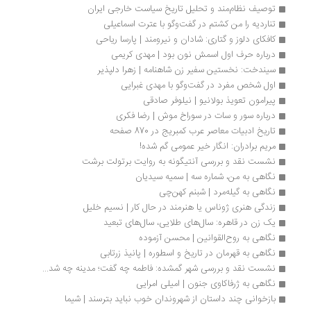
توصیف نظام‌مند و تحلیل تاریخ سیاست خارجی ایران
تناردیه را من کشتم در گفت‌وگو با عترت اسماعیلی
کافکای دلوز و گتاری: شادان و نیرومند | پارسا ریاحی
درباره حرف اول اسمش نون بود | مهدی کریمی
سیندخت: نخستین سفیر زن شاهنامه | زهرا دلپذیر
اول شخص مفرد در گفت‌وگو با مهدی غبرایی
پیرامون تعویذ بولانیو | نیلوفر صادقی
درباره سور و سات در سوراخ موش | رضا فکری
تاریخ ادبیات معاصر عرب کمبریج در 870 صفحه
مریم برادران: انگار خیر عمومی گم شده!
نشست نقد و بررسی آنتیگونه به روایت برتولت برشت
نگاهی به من، شماره سه | سمیه سیدیان
نگاهی به گیله‌مرد | شبنم کهن‌چی
زندگی هنری ژوناس یا هنرمند در حال کار | نسیم خلیل
یک زن در قاهره: سال‌های طلایی، سال‌های تبعید
نگاهی به روح‌القوانین | محسن آزموده
نگاهی به قهرمان در تاریخ و اسطوره | پانیذ زرتابی
نشست نقد و بررسی شهر گمشده: فاطمه چه گفت؛ مدینه چه شد...
نگاهی به ژرفاکاوی جنون | امیلی امرایی
بازخوانی چند داستان از شهروندان خوب نباید بترسند | شیما 