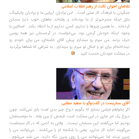
اضای اخوان ثالث از رهبر انقلاب اسلامی
گیدن با فرهنگ کار عبثی است... این برادران آریایی ما و برادران وایکینگ،
ل اینکه سحرخیزتر از ما بوده‌اند و رفته‌اند جاهای خوب دنیا مسکن
ده‌اند... ما همین چیزها را نداریم. کسی نداریم از ما انتقاد بکند... استالین با
ود اینکه خودش گرجی بود، می‌خواست در گرجستان نیز همه روسی
ف بزنند...من میرم رو میندازم پیش آقای خامنه‌ای، من برای خودم رو
نداخته‌ام برای تو و امثال تو میرم رو میندازم... به شرطی که شماها برگردید
 مملکت خودتان خدمت کنید
...
ای سناریست در گفت‌وگو با سعید مطلبی
ر بخواهم فیلمی بسازم که بگویم دروغ چیز بدی است باور نمی‌کنند، چون
وغ یک امر جاری در این مملکت است. قبحش از بین رفته... ما بچه‌مسلمان
دیم. اما می‌گفتند این مسلمان نیست... وقتی به آدمی که در کار سینماست
‌گویند اجازه کار نداری، یعنی با شکنجه او را می‌کشند... می‌توانند من را
ین بزنند اما نمی‌توانند من را روی زمین نگه دارند، من بلند می‌شوم...