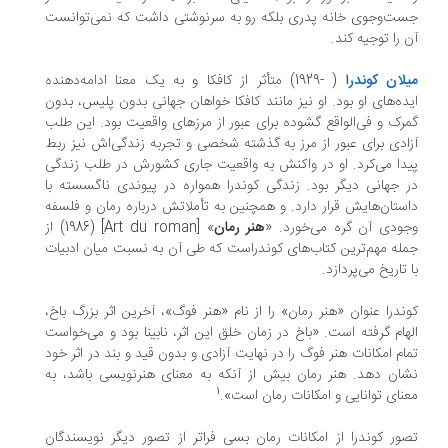
ت‌وجوی خانه پدری بلکه رو به سرنوشتی داشت که نمی‌‌توانست
 را توجیه کند.
لان کوندرا
( -1929) متأثر از کافکا و به یک معنا ادامه‌دهنده
ده‌های او بود. او نیز مانند کافکا خواهان جهانی بدون پلیس، بدون
رک و فی‌الواقع گشوده برای عبور از مرزهای واقعیت بود. این طلب
ادی‌ برای عبور از مرز به گذشته شخصی و تجربه زندگی‌اش نیز ربط
دا می‌کرد. او در واکنش به واقعیت جاری کشورش در طلب زندگی
 جهانی دیگر بود. زندگی کوندرا همواره در پیوندی ناگسسته با
ستان‌هایش قرار دارد. و همچنین به تأملاتش درباره رمان و فلسفه
ودی آن گره می‌خورد. «
هنر رمان
» [Art du roman] (1986) از
له مهم‌ترین کتاب‌های کوندراست که طی آن به نسبت میان ادبیات
 تاریخ می‌پردازد.
ندرا عنوان «هنر رمان» را از نام «هنر فوگ»، آخرین اثر بزرگ باخ،
هام گرفته است. «باخ در زمان خلق این اثر، نابینا بود و می‌خواست
ام امکانات هنر فوگ را در نهایت آزادی و بدون قید و بند در اثر خود
ان دهد. هنر رمان بیش از آنکه به معنای هنرنویسی باشد، به
1
نای توانایی و امکانات رمان است».
ور کوندرا از امکانات رمان بسی فراتر از تصور دیگر نویسندگان