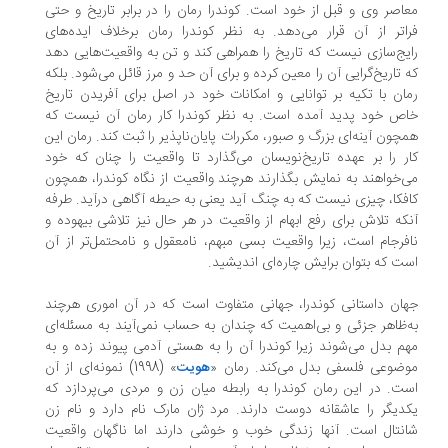
اصر وی و قبل از خود است. کوندرا رمان را در برابر تاریخ و حتی
اتر از آن قرار می‌دهد. به نظر کوندرا رمان برخلاف ایده‌های
یج‌سازی نیست که تاریخ را همراهی کند و تن به واقعیت‌هایی دهد
 تاریخ‌گرایی آن را معین کرده و برای آن حد و مرز قائل می‌شود. بلکه
ان با تکیه بر توانایی و امکانات خود در اصل برای آفریدن تاریخ
ص خود پدید آمده است. به نظر کوندرا کار رمان آن نیست که
چون آینه‌ای بزرگ و صبور، مکررات پایان‌ناپذیر را ثبت کند. رمان این
ر را بر عهده تاریخ‌نویسان می‌گذارد تا واقعیت را چنان که خود
‌خواهند به نمایش بگذارند هرچند واقعیت از نگاه کوندرا، همچون
فکا، چیزی نیست که به چنگ آید یعنی به حیطه آگاهی درآید. طرفه
که تلاش برای رفع ابهام از واقعیت در هر حال نیز تلاشی بیهوده و
فرجام است، زیرا واقعیت بسی مبهم، نامعقول و نامحتمل‌تر از آن
ت که بتوان برایش چاره‌ای اندیشید.
ان داستانی کوندرا، جهانی متفاوت است که در آن اموری هرچند
‌ظاهر جزئی و بی‌اهمیت که چندان به حساب نمی‌آیند به مسئله‌ای
م بدل می‌شوند زیرا کوندرا آن را به هستی آدمی پیوند زده و به
ضوعی فلسفی بدل می‌کند. رمان
(1998) نمونه‌ای از آن
«
هویت
»
ت. در این رمان کوندرا به رابطه میان زن و مردی می‌پردازد که
دیگر را عاشقانه دوست دارند. مرد ژان مارک نام دارد و نام زن
نتال است. آنها زندگی خوب و خوشی دارند اما ناگهان واقعیت