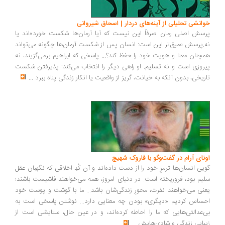
انشی تحلیلی از آینه‌های دردار | اسحاق شیروانی
سش اصلی رمان صرفاً این نیست که آیا آرمان‌ها شکست خورده‌اند یا
.پرسش عمیق‌تر این است: انسان پس از شکست آرمان‌ها چگونه می‌تواند
چنان معنا و هویت خود را حفظ کند؟... پاسخی که ابراهیم برمی‌گزیند، نه
روزی است و نه تسلیم. او راهی دیگر را انتخاب می‌کند: پذیرفتن شکست
ریخی، بدون آنکه به خیانت، گریز از واقعیت یا انکار زندگی پناه ببرد
...
ونای آرام در گفت‌وگو با فاروک شهیچ
یی انسان‌ها ترمزِ خود را از دست داده‌اند و آن کُدِ اخلاقی که نگهبان عقل
یم بود، فروریخته است. در دنیای امروز، همه می‌خواهند فاشیست باشند؛
نی می‌خواهند نفرت، محورِ زندگی‌شان باشد... ما با گوشت و پوست خود
ساس کردیم «دیگری» بودن چه معنایی دارد... نوشتن پاسخی است به
‌عدالتی‌هایی که ما را احاطه کرده‌اند، و در عین حال، ستایشی است از
بایی زندگی و شادی‌هایش
...