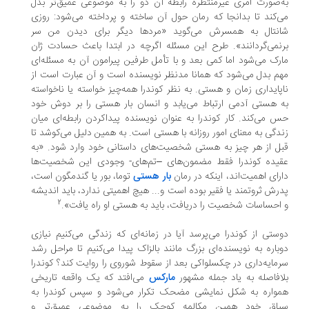
‌صورت امری غیرمنتظره رابطه آن دو را به موضوعی عمیق‌تر بدل
‌کند تا بدانجا که رمان حول‌ آن ساخته و پرداخته می‌‌شود: روزی
نتال به همسرش می‌گوید «مردها دیگر برای دیدن من سر
نمی‌گردانند». طرح این مسئله اگرچه در ابتدا باعث حسادت ژان
رک می‌شود اما کمی بعد و با تأمل طرفین پیرامون آن به مسئله‌ای
م بدل می‌شود که همانا مدنظر نویسنده است و آن عبارت است از
پایداری زمان و هستی. به نظر کوندرا همه‌چیز خواسته یا ناخواسته
 هستی آدمی ارتباط می‌یابد و انسان بار هستی را بر دوش خود
 می‌کند. کار کوندرا به عنوان نویسنده پیداکردن رابطه‌ای میان
دگی به معنای امور روزانه با هستی است. به همین دلیل می‌کوشد تا
ل از هر چیز به هستی شخصیت‌های داستانی خود وارد شود. «به
یده کوندرا فقط مضمون‌های –تم‌های- وجودی این شخصیت‌ها
رای اهمیت‌اند، اینکه در رمان
بار هستی
توما، بور یا گندمگون است،
رش ثروتمند یا فقیر بوده است و... هیچ اهمیتی ندارد، باید اندیشه
2
احساسات شخصیت را دریافت، باید به هستی او راه یافت».
ستی از کوندرا می‌پرسد آیا در زمانه‌ای که زندگی می‌کنیم نیازی
باره به نویسنده‌ای بزرگ مانند بالزاک پیدا می‌کنیم تا مراحل رشد
مایه‌داری در چکسلواکی بعد از سقوط شوروی را روایت کند؟ کوندرا
افاصله به یاد جمله مشهور
مارکس
می‌افتد که یک واقعه تاریخی
واره به شکل نمایشی مضحک تکرار می‌شود و سپس کوندرا به
اق خود همین مکالمه کوچک را به موضوعی عمیق‌تر و