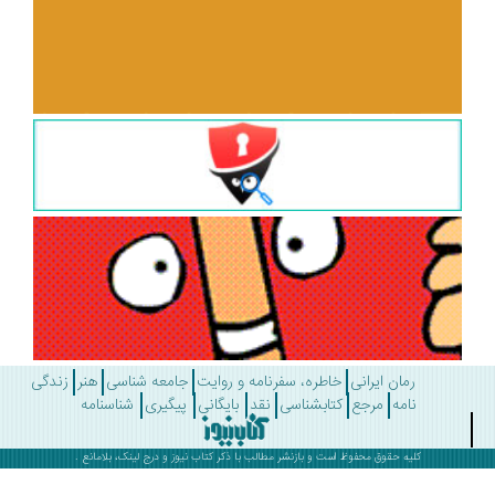
رمان ایرانی
خاطره، سفرنامه و روایت
جامعه شناسی
هنر
زندگی
نامه
مرجع
کتابشناسی
نقد
بایگانی
پیگیری
شناسنامه
کلیه حقوق محفوظ است و بازنشر مطالب با ذکر
کتاب نیوز
و درج لینک، بلامانع .