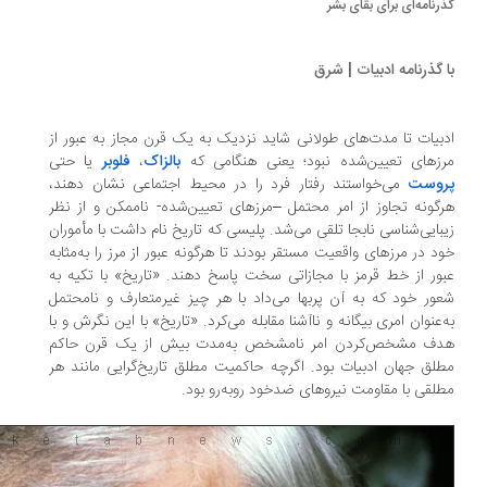
رنامه‌ای برای بقای بشر
 گذرنامه ادبیات | شرق
بیات تا مدت‌های طولانی شاید نزدیک به یک قرن مجاز به عبور از
زهای تعیین‌شده نبود؛ یعنی هنگامی که
بالزاک
،
فلوبر
یا حتی
وست
می‌خواستند رفتار فرد را در محیط اجتماعی نشان دهند،
گونه تجاوز از امر محتمل –مرزهای تعیین‌شده- ناممکن و از نظر
بایی‌شناسی نابجا تلقی می‌شد. پلیسی که تاریخ نام داشت با مأموران
د در مرزهای واقعیت مستقر بودند تا هرگونه عبور از مرز را به‌مثابه
ور از خط قرمز با مجازاتی سخت پاسخ دهند. «تاریخ» با تکیه به
ور خود که به آن پربها می‌داد با هر چیز غیرمتعارف و نامحتمل
‌عنوان امری بیگانه و ناآشنا مقابله می‌کرد. «تاریخ» با این نگرش و با
ف مشخص‌کردن امر نامشخص به‌مدت بیش از یک قرن حاکم
لق جهان ادبیات بود. اگرچه حاکمیت مطلق تاریخ‌گرایی مانند هر
لقی با مقاومت نیروهای ضدخود روبه‌رو بود.