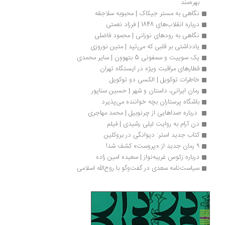
بهره‌مند
نگاهی به مستر جیکاک | محبوبه سلاجقه
درباره انقلاب‌های 1848 | فرزاد نعمتی
نگاهی به رودهای نورانی | محمود فاضلی
یادداشتی بر قلبی که می‌تپد | متین نوروزی
یک سوییت و سمفونی 5 بتهوون | سایر محمدی
قطارهای مراقبت‌ ویژه در ایستگاه تهران
خاطرات توکویل | الکسی دو توکویل
رمان ایرانی، داستان و شهر | حسین سناپور
باشگاه پرستاران بچه خواننده می‌پذیرد
 درباره صداهایی از چرنوبیل | محمد مهاجری
دن آرام به روایت لیلی رشیدی | فیلم
کتاب جدید استر: دیوانگی در بروکلین
۹ رمان جدید از «پروست» کشف شد!
درباره زئوس غریبه‌نواز | سعیده امین زاده
سیاست‌نامه سعدی در گفت‌وگو با روح‌الله اسلامی