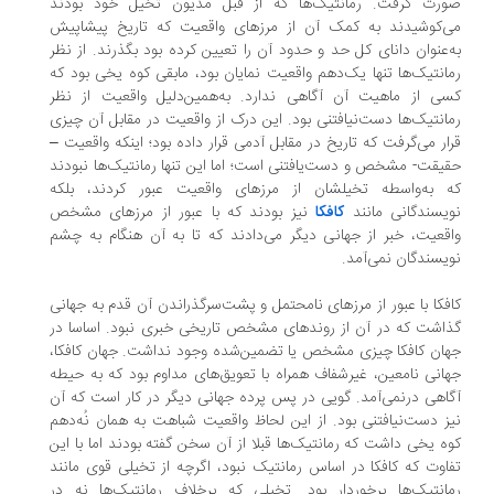
رت گرفت. رمانتیک‌ها که از قبل مدیون تخیل خود بودند
‌کوشیدند به کمک آن از مرزهای واقعیت که تاریخ پیشاپیش
‌عنوان دانای کل حد و حدود آن را تعیین کرده بود بگذرند. از نظر
انتیک‌ها تنها یک‌دهم واقعیت نمایان بود، مابقی کوه یخی بود که
ی از ماهیت آن آگاهی ندارد. به‌همین‌دلیل واقعیت از نظر
انتیک‌ها دست‌نیافتنی بود. این درک از واقعیت‌ در مقابل‌ آن چیزی
ار می‌گرفت که تاریخ در مقابل آدمی قرار داده بود؛ اینکه واقعیت –
یقت- مشخص و دست‌یافتنی است؛ اما این تنها رمانتیک‌ها نبودند
 به‌واسطه تخیلشان از مرزهای واقعیت عبور کردند، بلکه
یسندگانی مانند
کافکا
نیز بودند که با عبور از مرزهای مشخص
قعیت، خبر از جهانی دیگر می‌دادند که تا به آن هنگام به چشم
یسندگان نمی‌آمد.
فکا با عبور از مرزهای نامحتمل و پشت‌سرگذراندن آن قدم به جهانی
اشت که در آن از روندهای مشخص تاریخی خبری نبود. اساسا در
ان کافکا چیزی مشخص یا تضمین‌شده وجود نداشت. جهان کافکا،
انی نامعین، غیرشفاف همراه با تعویق‌های مداوم بود که به حیطه
اهی درنمی‌آمد. گویی در پس پرده جهانی دیگر در کار است که آن
ز دست‌نیافتنی بود. از این لحاظ واقعیت شباهت به همان نُه‌دهم
ه یخی داشت که رمانتیک‌ها قبلا از آن سخن گفته بودند اما با این
اوت که کافکا در اساس رمانتیک‌ نبود، اگرچه از تخیلی قوی مانند
انتیک‌ها برخوردار بود. تخیلی که برخلاف رمانتیک‌ها نه در