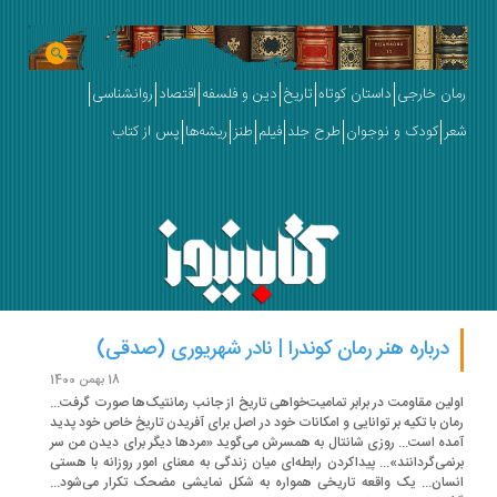
ان خارجی
داستان کوتاه
تاریخ
دین و فلسفه
اقتصاد
روانشناسی
ر
کودک و نوجوان
طرح جلد
فیلم
طنز
ریشه‌ها
پس از کتاب
درباره هنر رمان کوندرا | نادر شهریوری (صدقی)
18 بهمن 1400
لین مقاومت در برابر تمامیت‌خواهی تاریخ از جانب رمانتیک‌ها صورت گرفت...
ان با تکیه بر توانایی و امکانات خود در اصل برای آفریدن تاریخ خاص خود پدید
ده است... روزی شانتال به همسرش می‌گوید «مردها دیگر برای دیدن من سر
نمی‌گردانند»... پیداکردن رابطه‌ای میان زندگی به معنای امور روزانه با هستی
سان... یک واقعه تاریخی همواره به شکل نمایشی مضحک تکرار می‌شود...