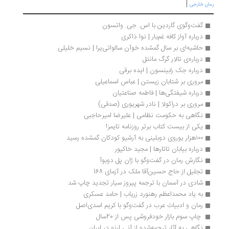
|
ان خارجی
گفت‌وگوی گاردین با اس. جی. واتسون
درباره آواز کافه غم‌بار | نوا ذاکری
حاشیه‌ای بر سال گمشده خوآن سالواتی‌یرا | نسیم خلیلی
درباره‌ی تالار گرگ مانتل
درباره جک رابینسون | ایده برقی
مروری بر شتابان زیستن | عباس اسماعیلی
درباره شیفتگی‌ها | فاطمه صناعتیان
مروری بر دراکولا | نادر شهریوری (صدقی)
نگاهی به حکومت نظامی | علیرضا امیرحاجبی
یکی از بیست کتاب برتر روزنامه تایمز!
۱۰۰هزار یوروی دوبلینی به آرشیو کودکان گمشده رسید
درباره بیابان تاتارها | مجید خاکپور
نگارش رمان در گفت‌وگو با ژان پل دوبوآ
تجلیل از حاج حسین‌آقا ملک در آزمای 168 
شادی در آسمان با ترجمه پیروز سیار تجدید چاپ شد
به یاد محمداعظم رهنورد زریاب | حامد عسکری
رمان و ادبیات عرب در گفت‌وگو با کریم اسدی‌اصل 
 چاپ سوم بازار خودفروشی پس از 20سال 
نگاهی به آثار ترجمه‌شده از آنی ارنو در ایران