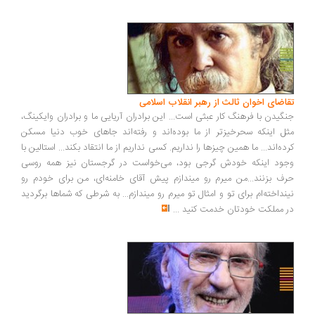
اضای اخوان ثالث از رهبر انقلاب اسلامی
گیدن با فرهنگ کار عبثی است... این برادران آریایی ما و برادران وایکینگ،
ل اینکه سحرخیزتر از ما بوده‌اند و رفته‌اند جاهای خوب دنیا مسکن
ده‌اند... ما همین چیزها را نداریم. کسی نداریم از ما انتقاد بکند... استالین با
ود اینکه خودش گرجی بود، می‌خواست در گرجستان نیز همه روسی
ف بزنند...من میرم رو میندازم پیش آقای خامنه‌ای، من برای خودم رو
نداخته‌ام برای تو و امثال تو میرم رو میندازم... به شرطی که شماها برگردید
 مملکت خودتان خدمت کنید
...