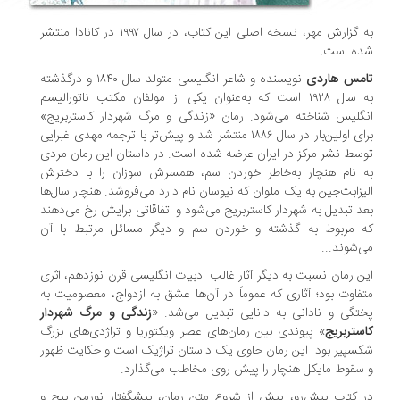
به گزارش مهر، نسخه اصلی این کتاب، در سال ۱۹۹۷ در کانادا منتشر
ده است.
امس هاردی
نویسنده و شاعر انگلیسی متولد سال ۱۸۴۰ و درگذشته
به سال ۱۹۲۸ است که به‌عنوان یکی از مولفان مکتب ناتورالیسم
گلیس شناخته می‌شود. رمان «زندگی و مرگ شهردار کاستربریج»
برای اولین‌بار در سال ۱۸۸۶ منتشر شد و پیش‌تر با ترجمه مهدی غبرایی
سط نشر مرکز در ایران عرضه شده است. در داستان این رمان مردی
 نام هنچار به‌خاطر خوردن سم، همسرش سوزان را با دخترش
یزابت‌جین به یک ملوان که نیوسان نام دارد می‌فروشد. هنچار سال‌ها
د تبدیل به شهردار کاستربریج می‌شود و اتفاقاتی برایش رخ می‌دهند
ه مربوط به گذشته و خوردن سم و دیگر مسائل مرتبط با آن
‌شوند...
ن رمان نسبت به دیگر آثار غالب ادبیات انگلیسی قرن نوزدهم، اثری
فاوت بود؛ آثاری که عموماً در آن‌ها عشق به ازدواج، معصومیت به
تگی و نادانی به دانایی تبدیل می‌شد. «
زندگی و مرگ شهردار
ستربریج
» پیوندی بین رمان‌های عصر ویکتوریا و تراژدی‌های بزرگ
سپیر بود. این رمان حاوی یک داستان تراژیک است و حکایت ظهور
سقوط مایکل هنچار را پیش روی مخاطب می‌گذارد.
 کتاب پیش‌رو، پیش از شروع متن رمان، پیشگفتارِ نورمن پِیج و