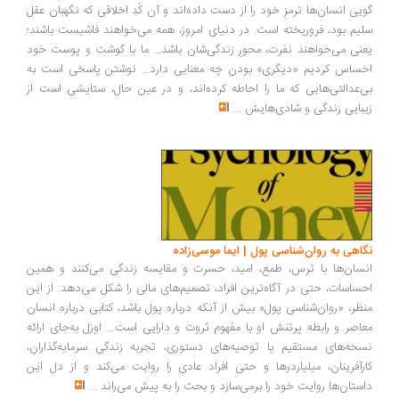
یی انسان‌ها ترمزِ خود را از دست داده‌اند و آن کُدِ اخلاقی که نگهبان عقل
یم بود، فروریخته است. در دنیای امروز، همه می‌خواهند فاشیست باشند؛
نی می‌خواهند نفرت، محورِ زندگی‌شان باشد... ما با گوشت و پوست خود
ساس کردیم «دیگری» بودن چه معنایی دارد... نوشتن پاسخی است به
‌عدالتی‌هایی که ما را احاطه کرده‌اند، و در عین حال، ستایشی است از
بایی زندگی و شادی‌هایش
...
اهی به روان‌شناسی پول | ایما موسی‌زاده
سان‌ها با ترس، طمع، امید، حسرت و مقایسه زندگی می‌کنند و همین
ساسات، حتی در آگاه‌ترین افراد، تصمیم‌های مالی را شکل می‌دهد. از این
ظر، «روان‌شناسی پول» بیش از آنکه درباره پول باشد، کتابی درباره انسان
اصر و رابطه پرتنش او با مفهوم ثروت و دارایی است... اوزل به‌جای ارائه
خه‌های مستقیم یا توصیه‌های دستوری، تجربه زندگی سرمایه‌گذاران،
رآفرینان، میلیاردرها و حتی افراد عادی را روایت می‌کند و از دل این
ستان‌ها روایت خود را برمی‌سازد و بحث را به پیش می‌راند
...