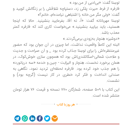
سِتا گفت: «بی‌ادبی از من بود.»
رفره از فرط حیرت پلکی زد، دستپاچه شلاقش را بر زنگالش کوبید و
ت: «ولی مگر من خانه را اشتباهی نیامده‌ام، خانم؟»
سِتا مهربانانه گفت: «اُ، نه آقا، بفرمایید بنشینید. حالا که اینجا
تید، باید بیایید بنشینید.» می‌خواست کاری کند که فارفره کمتر
ذب باشد.
وشیزه هِنچار به‌زودی برمی‌گردند.»
بته این کاملاً واقعیت نداشت، اما چیزی در آن جوان بود که حضور
رمنتظره‌اش را برای لوسِتا جذاب کرده بود _ و آن صراحت و جدیت
ملاحتِ شمالی-اسکاتلندی‌اش بود که همچون سازی خوش‌کوک، در
ان برخورد نخست، هِنچار و الیزابت - جِین و خدمه «سه دریانورد»
 هم جذب خود کرده بود. فارفره لحظه‌ای تردید نمود، نگاهی به
ندلی انداخت و فکر کرد خطری در کار نیست (گرچه بود) و
شست.
این کتاب با ۵۰۹ صفحه، شمارگان ۷۷۰ نسخه و قیمت ۷۶ هزار تومان
تشر شده است.
.
.
..............
...............
هر روز با کتاب