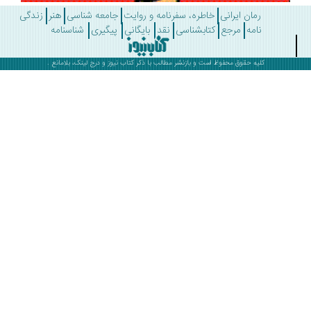
رمان ایرانی
خاطره، سفرنامه و روایت
جامعه شناسی
هنر
زندگی
نامه
مرجع
کتابشناسی
نقد
بایگانی
پیگیری
شناسنامه
کلیه حقوق محفوظ است و بازنشر مطالب با ذکر
کتاب نیوز
و درج لینک، بلامانع .