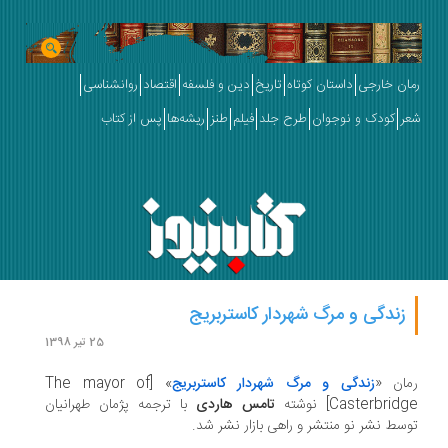
ان خارجی
داستان کوتاه
تاریخ
دین و فلسفه
اقتصاد
روانشناسی
ر
کودک و نوجوان
طرح جلد
فیلم
طنز
ریشه‌ها
پس از کتاب
زندگی و مرگ شهردار کاستربریج
25 تیر 1398
مان «
زندگی و مرگ شهردار کاستربریج
» [The mayor of
Casterbrid] نوشته
تامس هاردی
با ترجمه پژمان طهرانیان
سط نشر نو منتشر و راهی بازار نشر شد.