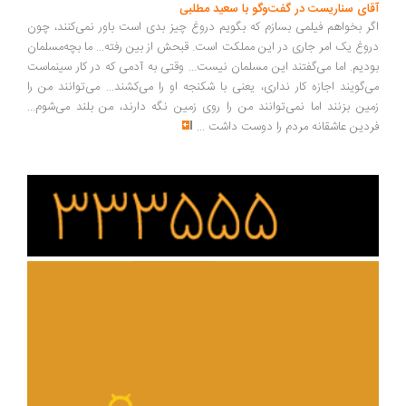
ای سناریست در گفت‌وگو با سعید مطلبی
ر بخواهم فیلمی بسازم که بگویم دروغ چیز بدی است باور نمی‌کنند، چون
وغ یک امر جاری در این مملکت است. قبحش از بین رفته... ما بچه‌مسلمان
دیم. اما می‌گفتند این مسلمان نیست... وقتی به آدمی که در کار سینماست
‌گویند اجازه کار نداری، یعنی با شکنجه او را می‌کشند... می‌توانند من را
ین بزنند اما نمی‌توانند من را روی زمین نگه دارند، من بلند می‌شوم...
دین عاشقانه مردم را دوست داشت
...