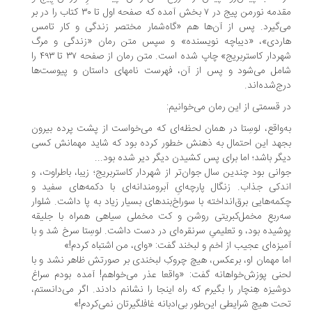
مقدمه نورمن پیج در ۷ بخش آمده که صفحه اول تا ۳۰ کتاب را در بر
‌گیرد. پس از آن‌ها هم «گاه‌شمار مختصر زندگی و کار تامس
اردی»، «دیباچه نویسنده» و سپس متن رمان «زندگی و مرگ
شهردار کاستربریج» چاپ شده است. متن رمان از صفحه ۳۷ تا ۴۹۳ را
مل می‌شود و پس از آن، فهرست نامهای داستان و پیوست‌ها
ج‌شده‌اند.
 قسمتی از این رمان می‌خوانیم:
‌واقع، لوسِتا در همان لحظه‌ای که می‌خواست از پشت پرده بیرون
هد این احتمال به ذهنش خطور کرده بود که شاید مهمانش کسی
گر باشد؛ اما برای پس کشیدن دیگر دیر شده بود...
انی بود چندین سال جوان‌تر از شهردار کاستربریج؛ زیبا، باطراوت، و
دکی جذاب. زنگال پارچه‌ایِ آبرومندانه‌ای با دکمه‌های سفید و
مه‌هایی برق‌انداخته با سوراخ‌بندهای بسیار زیاد به پا داشت. شلوار
‌ربعِ مخمل‌کبریتی روشن و کت مخملی سیاهی همراه با جلیقه
شیده بود، و تعلیمیِ سرنقره‌ای در دست داشت. لوسِتا سرخ شد و با
یزه‌ای عجیب از اخم و لبخند گفت: «وای، من اشتباه کردم!»
ا مهمان او، برعکس، هیچ چروکِ لبخندی بر صورتش ظاهر نشد و با
نی پوزش‌خواهانه گفت: «واقعا عذر می‌خواهم! آمده بودم سراغ
شیزه هِنچار را بگیرم که راه اینجا را نشانم دادند. اگر می‌دانستم،
ت هیچ شرایطی این‌طور بی‌ادبانه غافلگیرتان نمی‌کردم!»