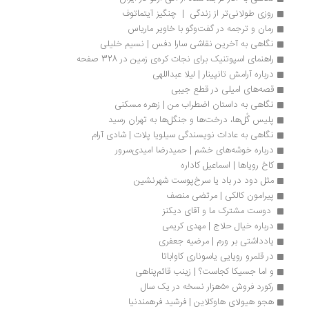
روزی طولانی‌تر از زندگی  |  چنگیز آیتماتوف
رمان و ترجمه در گفت‌وگو با خاویر ماریاس
نگاهی به آخرین نقاشی سارا دفس | نسیم خلیلی
راهنمای اسپوتنیک برای نجات کره‌ی زمین در 328 صفحه
درباره آرامش تانپینار | لیلا عبداللهی
قصه‌های امیلی در قطع جیبی
نگاهی به داستان اضطراب من | زهره مسکنی
پلیس گُل‌ها، درخت‌ها و جنگل‌ها به تهران رسید
نگاهی به عادات نویسندگی سیلویا پلات | شادی آرام
درباره‌ خوشه‌های خشم | حمیدرضا امیدی‌سرور
کاخ رویاها | اسماعیل کاداره
مثل دود در باد یا سرخ‌پوست شهرنشین
پیرامون کالکی | مرتضی منصف
 دوست مشترک ما و آقای دیکنز 
درباره خیال حلاج | مهدی کریمی
یادداشتی بر ورم | مرضیه جعفری
در قلمرو رویایی یاسوناری کاواباتا
و اما جسیکا کجاست؟ | زینب قائم‌پناهی
رکورد فروش ۵۰هزار نسخه در یک سال
هجو هیولای هاوکلاین | فرشید فرهمندنیا