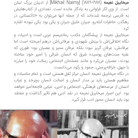
خاییل نعیمه
(1988-1889) [Mikhail Naimy] از ادیبان بزرگ لبنان
ت. از وی آثار فراوانی به یادگار مانده است. تعدادی از کتاب‌هایش
 فارسی ترجمه شده‌اند که از جمله آنها می‌توان به «تاکستانی در
گذر، خاطرات آبله‌رو، جبران خلیل جبران و یکی بود یکی نبود» اشاره
د.
خاییل نعیمه از پیشگامان مکتب رمانتیسم عربی است و ادبیات و
اه اخلاقی‌اش با بینش شهودی و عرفانی‌اش درهم آمیخته است اما
فانش، عرفانِ گریز نبود؛ بلکه عرفان‌ِ ستیز و عصیان بود؛ طوری که
یه سنت‌های پوسیده شرق که انسان شرقی را اسیر خود ساخته
دند، عصیان می‌کرد و مانند مصلحان اجتماعی رسالت خود را مبارزه
 جهل، خرافه‌پرستی، جمود و رکود می‌دانست.
 نگاه میخاییل نعیمه انسان مرکز ثقل هستی است و تمام مناسبات و
اهیم هستی باید بر مدار انسان و اصالت انسان بچرخد و غیاب
سان از عرصه‌های فرهنگی، اجتماعی و ادبی، غیابی فاجعه‌آمیز خواهد
د. این اصرار میخاییل نعیمه در نقد ادبی هم تاثیر گذاشت و معتقد
د باید انسان محور ادب قرار گیرد.