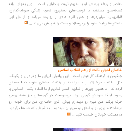
اصر و رابطه پرتنش او با مفهوم ثروت و دارایی است... اوزل به‌جای ارائه
خه‌های مستقیم یا توصیه‌های دستوری، تجربه زندگی سرمایه‌گذاران،
رآفرینان، میلیاردرها و حتی افراد عادی را روایت می‌کند و از دل این
ستان‌ها روایت خود را برمی‌سازد و بحث را به پیش می‌راند
...
اضای اخوان ثالث از رهبر انقلاب اسلامی
گیدن با فرهنگ کار عبثی است... این برادران آریایی ما و برادران وایکینگ،
ل اینکه سحرخیزتر از ما بوده‌اند و رفته‌اند جاهای خوب دنیا مسکن
ده‌اند... ما همین چیزها را نداریم. کسی نداریم از ما انتقاد بکند... استالین با
ود اینکه خودش گرجی بود، می‌خواست در گرجستان نیز همه روسی
ف بزنند...من میرم رو میندازم پیش آقای خامنه‌ای، من برای خودم رو
نداخته‌ام برای تو و امثال تو میرم رو میندازم... به شرطی که شماها برگردید
 مملکت خودتان خدمت کنید
...