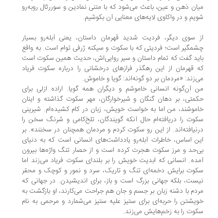
ان ذهن و عین، باعث می‌شود که با متنی نمادین و سوررئال روبه‌رو
یم و در واکاوی لایه‌های معنایی آن بکوشیم.
 سوی دیگر، فردیت شدید قهرمان داستان، یعنی آبله‌رو بسیار
مگیر است؛ فردیتی که با سکوت و سیکنه ژرفی توام است. به واقع
ید گفت که تمام داستان و سیر روایی‌اش، حدیث همین سکوت است
 قهرمان از این رهگذر فرازهای درخشانی را درباره سکوت فریاد
‌زند: «مردمان بر دو گونه‌اند: گویا و خاموش.
 آن‌گونه انسانی خاموشم و دیگران همه گویا. اراده ازلی برای
متی، بر دهان گنگان و شیرخوارگان، مهر سکوت گذاشته و اینان
موشند، من اما به خواست خویش، زبان در کام کشیده‌ام. شیرینی
وت را دریافته‌ام حال آنکه گویندگان، تلخ‌کامی و شرنگ سخن را
نیافته‌اند. از این رو سکوت کردم و مردمان همچنان در سخنند». بر
ن اساس، خاطرات آبله‌رو یادداشت‌های انسانی است که به دنیای
‌حد و مرز سکوت هجرت کرده است و از حصار تنگ واژه‌ها بیرون
ده. انسانی که ابدیت خویش را بر بلندای سکوت فریاد می‌زند اما
وت برایش دخمه‌ای تنگ و تاریک، سرد و نمور و کوچک و محقر
ست، بلکه جهانی بزرگ است و باز، برای اندیشیدن. در جهانی که
دم با دشنه زبان بر جسم و جان هم جراحت می‌کارند، او بازگشت به
یشتن‌ را حربه‌ای برای ستیز علیه ستیز می‌شمارد و مرحمی به نام
وت را به زخم‌هایش می‌زند.