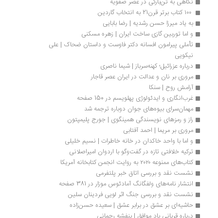
نگاهی به تن‌بارگی در عصر صفویه
 ۱۰۰ کتاب برتر قرن21 به انتخاب گاردین
به یاد میرزا حسن رشدیه | رضا بابایی
و اما توربین گازی ساخت ایران | زهره مسکنی
تأملی پیرامون افسانه دکتر فاوست و داستان ضحاک | علی 
نیکویی
درباره عزرائیل؛ کهنه‌سرباز | شیما ناصری
مروری بر نان و عدالت در ایران عصر قاجار
آرامش روح | سنکا
غرب‌انگاری و ایدئولوژی پهلویسم در 150 صفحه
مهمان‌سرای بیوه‌های جوان دوباره ترجمه شد
راز و رمزهای نویسندگی همینگوی | جورج پلیمپتون
مروری بر مریما | احمد آفتابی
و اما با واحد خاکدان در خانه خاطرات | نسیم خلیلی
ترکیه خلافتی تازه در گفت‌وگو با اردوان امیراصلانی
کتاب‌های ممنوعه ۲۰۲۰ به روایت انجمن کتابخانه آمریکا
نشست نقد و بررسی اتاق خبر پلتفرمی
انتشار نامه‌های ولفگانگ آمادئوس موزار در 381 صفحه
نشست نقد و بررسی جنگ اثر لویی فردینان سلین
حاشیه‌ای بر عشق در برابر عشق | سعیده حسن‌زاده
درباره قربانی باد موافق | بنفشه رحمانی