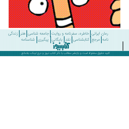
رمان ایرانی
خاطره، سفرنامه و روایت
جامعه شناسی
هنر
زندگی
نامه
مرجع
کتابشناسی
نقد
بایگانی
پیگیری
شناسنامه
کلیه حقوق محفوظ است و بازنشر مطالب با ذکر
کتاب نیوز
و درج لینک، بلامانع .