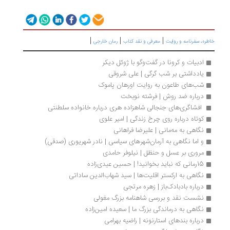
|
|
|
ره، سفرنامه‌ و روایت
معرفی و نقد کتاب
رمان خارجی
ادبیات و کرونا در گفت‌وگو با ژوئل دیکر
یادداشتی بر شب گرگی | علی شروقی
شب‌های طاعون به روایت اورهان پاموک
درباره ضد روش | فرشته نوبخت
 افشاگری‌های جنجالی شاهزاده هری درباره خانواده سلطنتی
کوتاه درباره روی چرخ زندگی | امیر علوی
نگاهی به مه‌مانی | علیرضا فراهانی
و اما نگاهی به آرمان‌شهرهای سیاسی | نادر شهریوری (صدقی)
مروری بر عسل و حنظل | نیلوفر حامدی
15رمانی که نباید بخوانید! | حسین عیدی‌زاده
نگاهی به ارکستر اقلیت‌ها | سید‌ شهاب‌الدین ساداتی
درباره بادبادک‌باز | زهره مرتجی
نشست نقد و بررسی شاهنامه بزرگ مغولی
نگاهی به درماندگی بزرگ ما | سعیده امین‌زاده
درباره بندهای استارنونه | راضیه بهرامی