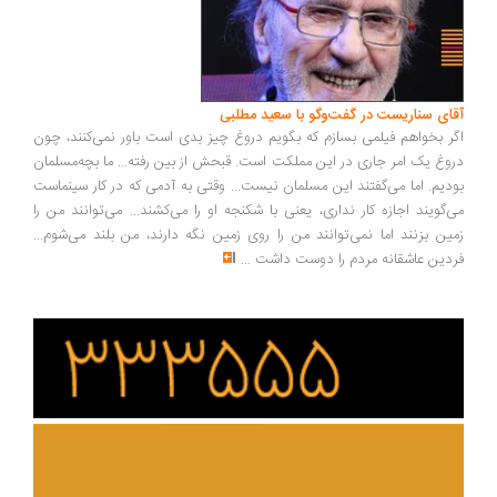
ای سناریست در گفت‌وگو با سعید مطلبی
ر بخواهم فیلمی بسازم که بگویم دروغ چیز بدی است باور نمی‌کنند، چون
وغ یک امر جاری در این مملکت است. قبحش از بین رفته... ما بچه‌مسلمان
دیم. اما می‌گفتند این مسلمان نیست... وقتی به آدمی که در کار سینماست
‌گویند اجازه کار نداری، یعنی با شکنجه او را می‌کشند... می‌توانند من را
ین بزنند اما نمی‌توانند من را روی زمین نگه دارند، من بلند می‌شوم...
دین عاشقانه مردم را دوست داشت
...