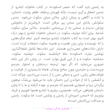
 راستی باید گفت که عنصر «سکوت» در کتاب خاطرات آبله‌رو، از
س انفعال و گریز نیست، بلکه قهرمان برخلاف ظاهر روایت داستان،
 اراده و آگاهی و بینش ژرفی ساکن سرای سکوت می‌شود. جنس
وتش یادآور این سخن پیر عرفان است: «روشن‌تر از خاموشی
اغی ندیدم و سخنی به از بی‌سخنی نشنیدم. ساکن سرای سکوت
م». برای آنکه موتیف سکوت در داستان خاطرات آبله‌رو را بهتر درک
یم، بهتر است به کتاب خاطرات آبله‌رو مراجعه کنیم. تمام شگردهایی
 که نویسنده برای بیان اهمیت و همینه سکوت استفاده کرده است،
رای دلالت‌های معنی‌داری هستند. این دلالت‌ها شامل نقطه‌گذاری،
شتن عبارت «سکوت» مثلا «یکشنبه: سکوت. دوشنبه: سکوت.
‌شنبه: سکوت.» و از این قبیل موارد است. در پایان ذکر این نکته
وری می‌نماید که اگر نبود ترجمه درخشان و استوار مترجم
ره‌دست و متبحری چون صالح بوعذار، همانا ما بسیاری از ظرفیت و
افت‌های زبانی، ادبی و جمالی متن را از دست می‌دادیم، چراکه لذت
کششی را که از خواندن این داستان عاید ما می‌شود بی‌شک مرهون
گردان زیبا و استواری هستیم که مترجم بر عهده گرفته و ما را تا پایان
ستان همراهی می‌کند. همچنین، بیاییم با آبله‌رو همنوا شوییم و فریاد
آوریم که «سخن آمیزه‌ای از راستی و پلشتی است اما سکوت، راستی
صداقت بی‌آلایش است».
.
.
...............
..............
تجربه‌ی زندگی دوباره