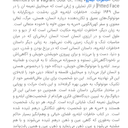
اب «
خاطرات آبله‌رو
» [Memoirs of a Vagrant Soul: Or, The
Pitted Face] از آثار تمثیلی و ژرفی است که میخاییل نعیمه آن را در
سال 1949 نوشت. «خاطرات آبله‌رو» اثری به‌شدت درونگرایانه با
نولوگ‌های عمیق و تکان‌دهنده درباره انسان، هستی، مرگ، تعالی
نوی و سفر کهن‌الگویی «من» به سوی «او» یا «خود» متعالی است.
 زبان دیگر، «خاطرت آبله‌رو» حکایت انسانی است که از دیو و دد
ول است و در آرزوی انسان است؛ انسان آرمانی‌ای که در میان
اسبات تنگ و تاریک زمینی یافت نمی‌شود. به زبانی دیگر داستان
اطرات آبله‌رو»، داستان انسانی است که در برزخ بودن و شدن، دین
دنیا، دست و پا می‌زند و برای پیروزی خویشتن خویش و آگاهی‌اش
 ناخودآگاهی‌اش نستوه و جسورانه می‌جنگد تا به فردیت و طمانینه
سد. آبله‌رو با مونولوگ‌های خویش، دیدگاه خود را درخصوص هستی
انسان ابراز می‌دارد و میخاییل، فلسفه و اعتقاد دینی خود را لابه‌لای
ن اثر نهادینه می‌کند. این دو شخصیت برای بیان مافی‌الضمیر خود از
نیک مونولوگ به خوبی بهره گرفته‌اند و این باعث حرکت و پویایی
 ساختار مکانیکی داستان شده است. همچنین دو صدایی این اثر
الوگ‌وار به تبیین دیدگاه‌های فکری هرکدام از شخصیت‌های آبله‌رو و
خاییل نعیمه کمک شایانی کرده است. گرچه، هر دو یک شخصیت
تند و «من» هر دو شخصیت به‌طور تنگاتنگی درهم تنیده شده
ت. در کتاب خاطرات آبله‌رو، فضای خیالی و وهم‌انگیز بسیار حاکم
ت به‌طوری که گاهی عین و ذهن درهم تنیده می‌شوند و با هم
تبه می‌شود و عین، ذهن می‌نماید و ذهن، عین و همین رفت‌وآمد