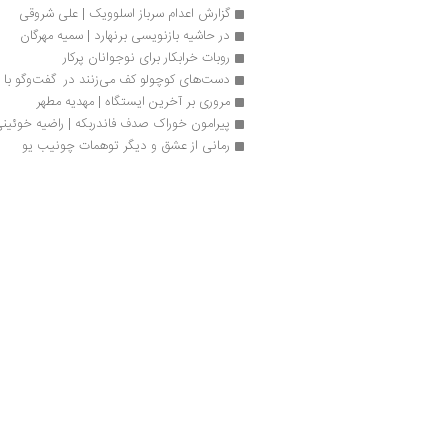
گزارش اعدام سرباز اسلوویک | علی شروقی
در حاشیه بازنویسی برنهارد | سمیه مهرگان
روبات خرابکار برای نوجوانان پرکار
دست‌های کوچولو کف می‌زنند در  گفت‌وگو با
مروری بر آخرین ایستگاه | مهدیه مطهر
پیرامون خوراک صدف فاندربکه | راضیه خوئین
رمانی از عشق و دیگر توهمات چونیب یو