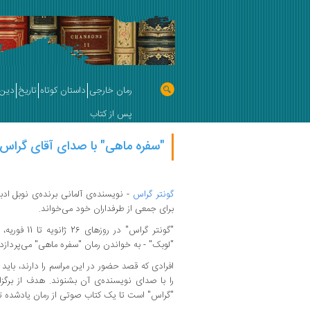
رمان خارجی
داستان کوتاه
تاریخ
دین 
پس از کتاب
"سفره ماهی" با صدای آقای گراس
گونتر گراس
- نویسنده‌ی آلمانی برنده‌ی نوبل ادب
برای جمعی از طرفداران خود می‌خواند.
"گونتر گراس" د
"لوبک" - به خواندن رمان "سفره ‌ماهی" می‌پردازد.
را با صدای نویسنده‌ی آن بشنوند. هدف از برگزا
"گراس" است تا یک کتاب صوتی از رمان یادشده ت