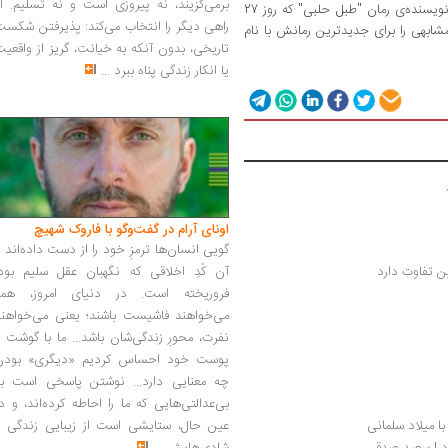
برمی‌گزیند، نه پیروزی است و نه تسلیم. ا
به گزارش ایسنا به نقل از خبرگزاری پرنسا لاتینا، نویسنده‌ی رمان "طبل حلبی" که روز 27
راهی دیگر را انتخاب می‌کند: پذیرفتن شکس
ی مشابهی را برای جدیدترین رمانش با ‌نام
تاریخی، بدون آنکه به خیانت، گریز از واقعی
یا انکار زندگی پناه ببرد
...
اونای آرام در گفت‌وگو با فاروک شهیچ‭
گویی انسان‌ها ترمزِ خود را از دست داده‌اند 
ین تفاوت دارد
آن کُدِ اخلاقی که نگهبان عقل سلیم بود،
فروریخته است. در دنیای امروز، همه
می‌خواهند فاشیست باشند؛ یعنی می‌خواهند
نفرت، محورِ زندگی‌شان باشد... ما با گوشت 
پوست خود احساس کردیم «دیگری» بودن
چه معنایی دارد... نوشتن پاسخی است به
بی‌عدالتی‌هایی که ما را احاطه کرده‌اند، و د
ا میلاد سلمانی 
عین حال، ستایشی است از زیبایی زندگی و
د | سعید صدقی