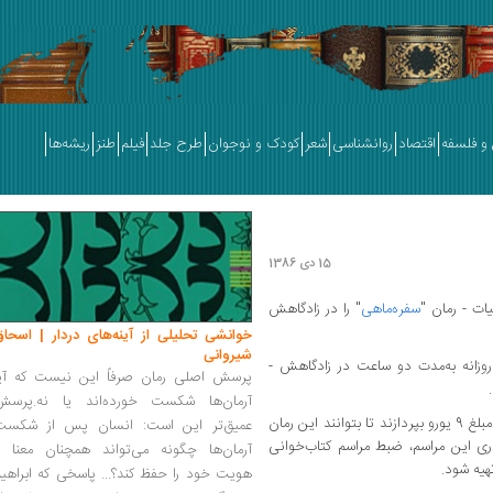
و فلسفه
اقتصاد
روانشناسی
شعر
کودک و نوجوان
طرح جلد
فیلم
طنز
ریشه‌ها
15 دی 1386
یات - رمان "
سفره‌ماهی
" را در زادگاهش
خوانشی تحلیلی از آینه‌های دردار | اسحاق
شیروانی
ر روز‌های 26 ژانویه تا 11 فوریه، روزانه به‌مدت دو ساعت در زادگاهش -
پرسش اصلی رمان صرفاً این نیست که آیا
آرمان‌ها شکست خورده‌اند یا نه.پرسش
افرادی که قصد حضور در این مراسم را دارند، باید مبلغ 9 یورو بپردازند تا بتوانند این رمان
عمیق‌تر این است: انسان پس از شکست
ری این مراسم، ضبط مراسم کتاب‌خوانی
آرمان‌ها چگونه می‌تواند همچنان معنا و
هیه شود.
هویت خود را حفظ کند؟... پاسخی که ابراهی