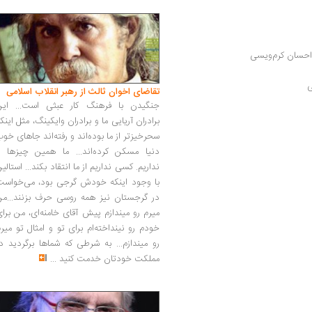
 احسان کرم‌ویسی
ی
تقاضای اخوان ثالث از رهبر انقلاب اسلامی
جنگیدن با فرهنگ کار عبثی است... این
برادران آریایی ما و برادران وایکینگ، مثل اینک
سحرخیزتر از ما بوده‌اند و رفته‌اند جاهای خو
دنیا مسکن کرده‌اند... ما همین چیزها را
نداریم. کسی نداریم از ما انتقاد بکند... استالی
با وجود اینکه خودش گرجی بود، می‌خواست
در گرجستان نیز همه روسی حرف بزنند...من
میرم رو میندازم پیش آقای خامنه‌ای، من برا
خودم رو نینداخته‌ام برای تو و امثال تو میر
رو میندازم... به شرطی که شماها برگردید د
مملکت خودتان خدمت کنید
...