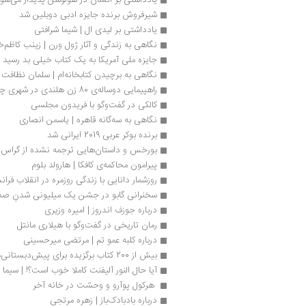
شیرفروش برنده جایزه ادبی دوبلین شد
یادداشتی بر لیدی ال | شیما شرافتی
نگاهی به زندگی و آثار ژول ورن | زینب کاظم‌خ
جایزه ملی آمریکا به یک کتاب خیلی بد رسید
نگاهی به برچیدن کتابخانه‌ام | سلمان نظافت
راهپیمایی دوساله‌ی 80 زن هلندی در شهری چون آلیس
کالکی در گفت‌وگو با فریدون مجلسی
نگاهی به سه‌گانه قاهره | یاسمن انصاری
برنده ‌بوکر عربی 2019 ایرانی شد
بورخس و داستان‌هایی ترجمه نشده از گراس 
پیرامون محاکمه‌ی کافکا | هارولد بلوم
روزشمار دانایی با زندگی روزمره در انقلاب فرا
سخنرانی گابو در جشن یک میلیونی شدنِ صد 
درباره جوزف اندروز | امیره وزیری
رمان تاریخی در گفت‌وگو با هیلاری مانتل
درباره کلبه عمو تم | مرتضی میرحسینی
بیش از 200 کتاب‌ برگزیده برای پیش‌دبستانی‌ها 
آیا حال النور آلیفنت کاملا خوب است؟! | سیما 
 هرکول پوآرو و وحشت در خانه آخر 
درباره بادبادک‌باز | زهره مرتجی