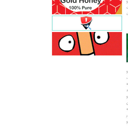
و
ت
ت
و
و
ر