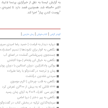
اکتبر 80ساله شد، همچنین قصد دارد تا تجربه‌
"پوست کندن پیاز" اجرا کند.
|
|
|
گونتر گراس
کتاب‌خوانی
رمان خارجی
درباره دیدار به قیامت | حمید رضا امیدی سرور
نگاهی به الوار برای تابوت‌ها | نسیم آصف‌زاده
جستجوی زمین‌شناس گمشده در اعماق آب
نگاهی به خیال كن رفته‌ام | مونا آلاشتی
یوگنی وادالازکین: دوران استالین با دوران پوت
رمان و ترجمه در گفت‌وگو با رضا علیزاده
سیدنی شلدون درگذشت
نگاهی به قلب چرخان | اکرم موسوی
۲۶۶۶ قاتلی که به بیش از 300زن تعرض کرد
آرتور سی. کلارک 2009 به آوای زمان رسید
نگاهی به پیر دختر | دریا امامی
سرمایه‌گذاری ترکیه در بخش کتاب در گفت‌وگو ب
یادداشتی بر انسان در هولوسن پدیدار می‌شو