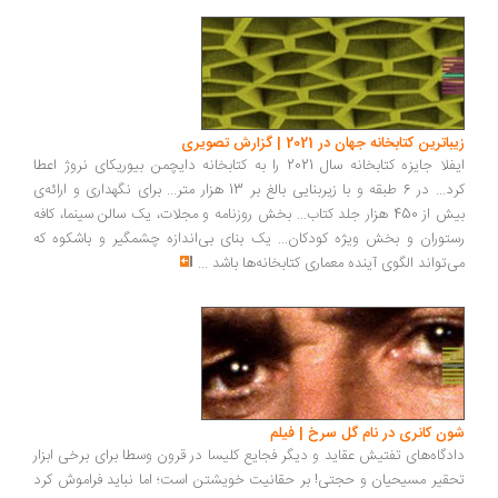
زیباترین کتابخانه جهان در 2021 | گزارش تصویری
ایفلا جایزه کتابخانه سال 2021 را به کتابخانه دایچمن بیوریکای نروژ اعطا
کرد... در 6 طبقه و با زیربنایی بالغ بر 13 هزار متر... برای نگهداری و ارائه‌ی
بیش از 450 هزار جلد کتاب... بخش روزنامه و مجلات، یک سالن سینما، کافه
رستوران و بخش ویژه کودکان... یک بنای بی‌اندازه چشمگیر و باشکوه که
می‌تواند الگوی آینده معماری کتابخانه‌ها باشد
...
شون کانری در نام گل سرخ | فیلم
دادگاه‌های تفتیش عقاید و دیگر فجایع کلیسا در قرون وسطا برای برخی ابزار
تحقیر مسیحیان و حجتی! بر حقانیت خویشتن است؛ اما نباید فراموش کرد