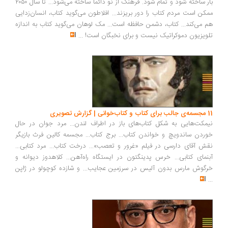
بار ساخته شود و تمام شود. فرهنگ از نو دائماً ساخته می‌شود... تا سال ۲۰۵۰
ممکن است مردم کتاب را دور بریزند... افلاطون می‌گوید کتاب، انسان‌زدایی
هم می‌کند... کتاب، دشمن حافظه است... مک لوهان می‌گوید کتاب به اندازه
تلویزیون دموکراتیک نیست و برای نخبگان است!
...
11 مجسمه‌ی جالب برای کتاب و کتاب‌خوانی | گزارش تصویری
نیمکت‌هایی به شکل کتاب‌های باز در اطراف لندن... مرد جوان در حال
خوردن ساندویچ و خواندن کتاب... برج کتاب... مجسمه کالین فرث بازیگر
نقش آقای دارسی در فیلم «غرور و تعصب»... درخت کتاب... مرد کتابی...
آبنمای کتابی... خرس پدینگتون در ایستگاه راه‌آهن... کلاهدوز دیوانه و
خرگوش مارس بدون آلیس در سرزمین عجایب... و شازده کوچولو در ژاپن
...