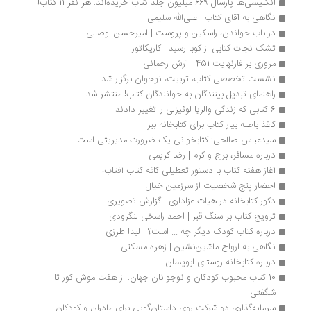
انگلیسی‌ها پارسال ۶۶۹ میلیون جلد کتاب خریده‌اند: هر نفر 11 کتاب!
نگاهی به آقای کتاب | علی‌الله سلیمی
در باب خواندن، راسکین و پروست | امیر‌حسن اوصالی
تشک نجات کتابی از کوبا رسید | کاریکاتور
مروری بر فارنهایت 451 | آرش رحمانی
نشست تخصصی کتاب، تربیت، نوجوان برگزار شد
راهنمای تبدیل بینندگان به خوانندگان کتاب! منتشر شد
6 کتابی که زندگی والریا لوئیزلی را تغییر دادند
کاغذ باطله بیار کتاب برای کتابخانه ببر!
سیدعباس صالحی: کتابخوانی یک ضرورت مدیریتی است
درباره مسافر، برج و کرم | رضا کریمی
آغاز هفته کتاب با دستور تعطیلی کافه کتاب آفتاب!
احضار پنج شخصیت از سرزمین خیال
دکور کتابخانه در هیات عزاداری | گزارش تصویری
ترویج کتاب بر سنگ قبر | احمد راسخی لنگرودی
درباره کتاب کودک دیگر چه ... است؟ | لیدا طرزی
نگاهی به ارواح ماشین‌نشین | زهره مسکنی
درباره کتابخانه روستای ابویسان
10 کتاب محبوب کودکان و نوجوانان جهان: از هفت موش کور تا 
شگفتی
سرمایه‌گذاری دو شرکت روی داستان‌گویی برای مادران و کودکان