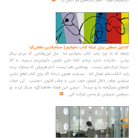
دردسرساز شود... تمام کتاب‌های مرا آتش زد
...
12دلیل منطقی برای اینکه کتاب نخوانیم | حسام‌الدین مقامی‌کیا
وازهه که ما چرا نباید کتاب بخوانیم اما... مال اون‌وقتاس که مردم بیکار
بودن... «لایک» نداره. بیشتر کتابا حتی ازشون «کپشن»م درنمیاد یا اگه
درمیاد لایک‌خور نیست... بهداشتی هم نیست. آدم هرورقی که میخواد بزنه،
باید انگشت‌شو تفمال کنه... میدونید همون درختا اگه برای کتاب قطع نشن،
میتونن چقدر ذغال لیموی خوب بدن و چقدر قلیون دوسیب... کی جواب
کله‌های سم‌گرفته ما رو میده؟... ندونی این هفته «فاطما گل» چیکار کرده، تو
دورهمی نمیتونی تو بحس شرکت کنی
...