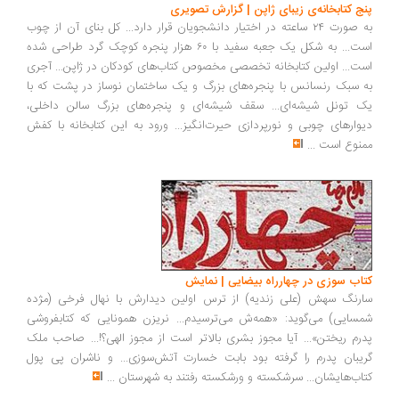
پنج کتابخانه‌ی زیبای ژاپن | گزارش تصویری
به صورت ۲۴ ساعته در اختیار دانشجویان قرار دارد... کل بنای آن از چوب
است... به شکل یک جعبه سفید با ۶۰ هزار پنجره کوچک گرد طراحی شده
است... اولین کتابخانه تخصصی مخصوص کتاب‌های کودکان در ژاپن... آجری
به سبک رنسانس با پنجره‌های بزرگ و یک ساختمان نوساز در پشت که با
یک تونل شیشه‌ای... سقف شیشه‌ای و پنجره‌های بزرگ سالن داخلی،
دیوارهای چوبی و نورپردازی حیرت‌انگیز... ورود به این کتابخانه با کفش
ممنوع است
...
کتاب سوزی در چهارراه بیضایی | نمایش
سارنگ سهش (علی زندیه) از ترس اولین دیدارش با نهال فرخی (مژده
شمسایی) می‌گوید: «همه‌ش می‌ترسیدم... نریزن همونایی که کتابفروشی
پدرم ریختن»... آیا مجوز بشری بالاتر است از مجوز الهی؟!... صاحب ملک
گریبان پدرم را گرفته بود بابت خسارت آتش‌سوزی... و ناشران پی پول
کتاب‌هایشان... سرشکسته و ورشکسته رفتند به شهرستان
...