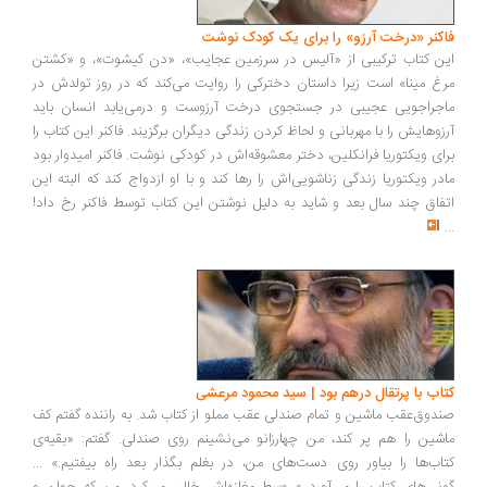
فاکنر «درخت آرزو» را برای یک کودک نوشت
این کتاب ترکیبی از «آلیس در سرزمین عجایب»، «دن کیشوت»، و «کشتن
مرغ مینا» است زیرا داستان دخترکی را روایت می‌کند که در روز تولدش در
ماجراجویی عجیبی در جستجوی درخت آرزوست و درمی‌یابد انسان باید
آرزوهایش را با مهربانی و لحاظ کردن زندگی دیگران برگزیند. فاکنر این کتاب را
برای ویکتوریا فرانکلین، دختر معشوقه‌اش در کودکی نوشت. فاکنر امیدوار بود
مادر ویکتوریا زندگی زناشویی‌اش را رها کند و با او ازدواج کند که البته این
اتفاق چند سال بعد و شاید به دلیل نوشتن این کتاب توسط فاکنر رخ داد!
...
کتاب با پرتقال درهم بود | سید محمود مرعشی
صندوق‌عقب ماشین و تمام صندلی عقب مملو از کتاب شد. به راننده گفتم کف
ماشین را هم پر کند، من چهارزانو می‌نشینم روی صندلی. گفتم: «بقیه‌ی
کتاب‌ها را بیاور روی دست‌های من، در بغلم بگذار بعد راه بیفتیم.» ...