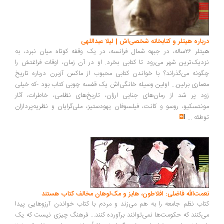
درباره هیتلر و کتابخانه شخصی‌اش | لیلا عبداللهی
هیتلر ۲۶ساله، در جبهه شمال فرانسه، در یک وقفه کوتاه میان نبرد، به
نزدیک‌ترین شهر می‌رود تا کتابی بخرد. او در آن زمان، اوقات فراغتش را
چگونه می‌گذراند؟ با خواندن کتابی محبوب از ماکس آزبرن درباره تاریخ
معماری برلین... اولین وسیله خانگی‌اش یک قفسه چوبی کتاب بود -که خیلی
زود پر شد از رمان‌های جنایی ارزان، تاریخ‌های نظامی، خاطرات، آثار
مونتسکیو، روسو و کانت، فیلسوفان یهودستیز، ملی‌گرایان و نظریه‌پردازان
توطئه
...
نعمت‌الله فاضلی: افلاطون، هابز و مک‌لوهان مخالف کتاب هستند
کتاب نظم جامعه را به هم می‌زند و مردم با کتاب خواندن آرزوهایی پیدا
می‌کنند که حکومت‌ها نمی‌توانند برآورده کنند... فرهنگ چیزی نیست که یک