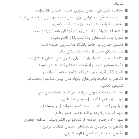
سالیانه
«کتاب» تشویش اذهان عمومی است | خسرو طالب‌زاده
سیداحمد مدقق: محتوایی برای نسل جدید مهاجران تولید نمی‌شود
نگاهی به رادیو هنوز یک راز بود | امین فقیری
فاطمه احمدی‌آذر: نقد ادبی برای کودکان هم آموزنده است
درباره یادداشت‌های یک کتاب‌باز! | کاظم مفیدی
مجتبی جباری: به خاطر باشگاه‌ مشت‌زنی جریمه شدم!
یک داستان مصور از یک دختر عشق کتاب
کتابخانه ملک‌الشعرا بهار در سرای عامری‌های کاشان افتتاح شد
10 مجسمه‌ی دیدنی از شخصیت‌های کتاب‌ها در روسیه
آثار و افکار اکرم امینی در گفت‌وگو با محمد آسیابانی
نگاهی به کتاب‌فروشی‌های پنجاه سال پیش مشهد | محمدرضا 
شفیعی کدکنی
صد کتاب منتخب ویل دورانت در کتابخانه شخصی من
درباره زیستن با کتاب | حسین انتظامی
پیرامون آدمی همان است که می‌خواند | مریم ساحلی
سهم کتاب در لایحه برنامه هفتم: صفر مطلق!
سهم 30 درصدی طاقچه از کتابخوانی الکترونیک | عاطفه جعفری
نگاهی به برچیدن کتابخانه‌ام | سلمان نظافت یزدی
نگاهی به خاطرات کتابی | الهام اشرفی‌