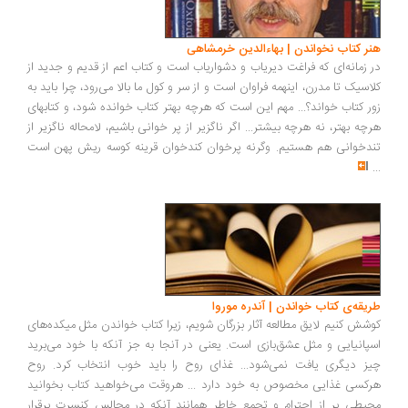
هنر کتاب نخواندن | بهاءالدین خرمشاهی
در زمانه‌ای که فراغت دیریاب و دشواریاب است و کتاب اعم از قدیم و جدید از
کلاسیک تا مدرن، اینهمه فراوان است و از سر و کول ما بالا می‌رود، چرا باید به
زور کتاب خواند؟... مهم این است که هرچه بهتر کتاب خوانده شود، و کتابهای
هرچه بهتر، نه هرچه بیشتر... اگر ناگزیر از پر خوانی باشیم، لامحاله ناگزیر از
تندخوانی هم هستیم. وگرنه پرخوان کندخوان قرینه کوسه ریش پهن است
...
طریقه‌ی کتاب خواندن | آندره موروا
کوشش کنیم لایق مطالعه آثار بزرگان شویم، زیرا کتاب خواندن مثل میکده‌های
اسپانیایی و مثل عشق‌بازی است. یعنی در آنجا به جز آنکه با خود می‌برید
چیز دیگری یافت نمی‌شود... غذای روح را باید خوب انتخاب کرد. روح
هرکسی غذایی مخصوص به خود دارد ... هروقت می‌خواهید کتاب بخوانید
محیطی پر از احترام و تجمع خاطر همانند آنکه در مجالس کنسرت برقرار