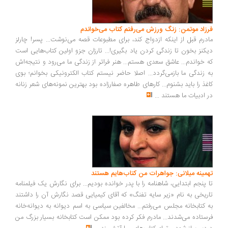
فرزاد موتمن: زنگ ورزش می‌رفتم کتاب می‌خواندم
مادرم قبل از اینکه ازدواج کند، برای مطبوعات قصه می‌نوشت... پسر! چارلز
دیکنز بخون تا زندگی کردن یاد بگیری!... تارزان جزو اولین کتاب‌هایی است
که خواندم... عاشق سعدی هستم... هنر فراتر از زندگی ما می‌رود و نتیجه‌اش
به زندگی ما بازمی‌گردد... اصلا حاضر نیستم کتاب الکترونیکی بخوانم؛ بوی
کاغذ را باید بشنوم... کارهای طاهره صفارزاده بود بهترین نمونه‌های شعر زنانه
در ادبیات ما هستند
...
تهمینه میلانی: جواهرات من کتاب‌هایم هستند
تا پنجم ابتدایی، شاهنامه را با پدر خوانده بودیم... برای نگارش یک فیلمنامه
تاریخی به نام «زیر سایه تفنگ» که آقای کیمیایی قصد نگارش آن را داشتند
به کتابخانه مجلس می‌رفتم... مخالفین سیاسی به اسم دیوانه به دیوانه‌خانه
فرستاده می‌شدند... مادرم فکر کرده بود ممکن است کتابخانه بسیار بزرگ من