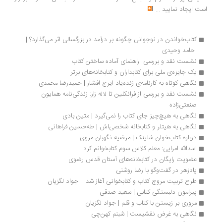
است ایجاد نمایید
...
کتاب‌خواندن در نوجوانی چگونه بر درآمد در بزرگسالی اثر می‌گذارد؟ | 
 حامد وحیدی
نشست نقد و بررسی  راهنمای آماده ساختن کتاب
یک جایزه‌ی ملی برای کتابداران و کتابخانه‌های برتر
نگاهی کوتاه به کارنامه‌ی زنده‌یاد ایرج افشار | حمیدرضا محمدی
نشست نقد و بررسی از فرانکلین تا لاله زار: زندگی‌نامه همایون 
صنعتی‌زاده
نگاهی به هیچ‌چیز جای کتاب را نمی‌گیرد | متین بادی
نگاهی به هیتلر و کتابخانه شخصی‌اش | طه‌حسین فراهانی
درباره کتاب‌خوان شلینک | مرضیه نگهبان مروی
اسدالله امرایی: معلم کلاس سوم کتابخوانم کرد
عضویت رایگان در کتابخانه‌های آستان قدس رضوی
پادزهر در گفت‌وگو با رضا روشنی
طرح تربیت مروج کتاب و کتابخوانی آغاز شد |  جواد لگزیان
پیرامون دلبستگی‌ کتابی | سعید صدقی
مروری بر زیستن با کتاب و قلم | جواد لگزیان
نگاهی به غرض نقشیست | شبنم کهن‌چی