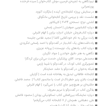
نیم‌نگاهی به تجربه‌ی فرمین، موش کتاب‌خوان | سیده فرخنده 
پورنصرانی
در ستایش پروژه کتابخانه‌ی آینده | مارگارت آتوود
نشست نقد و بررسی تاریخ کتابخوانی مانگوئل
کشتی نوح؛ نسخه‌ی 2024 | کاریکاتور
درباره کتابشویی صوفیان | احسان راسخی
درباره کتاب‌فروش خیابان ادوارد براون | الهام اشرفی
رانت بزرگی به نام خودکفایی کاغذ! | مجید غلامی جلیسه
یادداشت‌های یک کتاب‌باز در گفت‏‌وگو با احمد راسخی لنگرودی
درباره کتاب‏ یادهای یک نویسنده | پروانه عزیزی
نگاهی به هنر دقیق خواندن | جواد لگزیان
محمدعلی موحد: آقای پزشکیان خدمت می‌کن برای کردگار!
تصویرگری کتاب کودک در گفت‌وگو با شیما زارعی
شبکه به‌خوان در گفت‌وگو با حامد حمایتکار
کتابخانه طالقانی تبدیل به رهاخانه شده است | گزارش
قیمت بالای پنیر خطرناک‌تر است یا سانسور کتاب؟ |  محمد فاضلی 
حاشیه‌ای بر هیچ‌چیز جای کتاب را نمی‌گیرد | الهام اشرفی
بلاگری کتاب در گفت‌وگو با مریم معروف
درباره نمایشگاه بین‎المللی کتاب تسالونیکی یونان | محمود فاضلی
علی دهباشی: همزمان از 8 کتابخانه کتاب می‌گرفتم!
رضا امیرخانی: عاشق آنا کارنینا هستم 