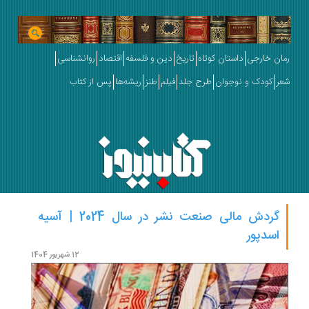
رمان خارجی
داستان کوتاه
تاریخ
دین و فلسفه
اقتصاد
روانشناسی
شعر
کودک و نوجوان
طرح جلد
فیلم
طنز
ریشه‌ها
پس از کتاب
گردش مالی صنعت نشر در سال 2024 | آسیه
برگز
اسدپور
کتاب
12 شهریور 1404