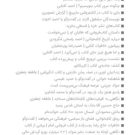
چگونه مرور کتاب بنویسیم؟ | احمد آفتابی
بازی با کتاب در کتابفروشی مارپیچ | گزارش تصویری
نویسندگان مشغول کارند در گفت‌وگو با احمد اخوت
کتاب‌های نشر خزه را قسطی بخرید
داستان کتاب‌فروشی که طالبان او را نمی‌خواست
درباره تاریخ کتابخوانی | احمد راسخی لنگرودی
پیرامون خاطرات کتابی | حمیدرضا پورنجفیان
و اما هیچ چیز جای کتاب را نمی‌گیرد | احمد آفتابی
نشست بررسی ترویج کتاب و پیش‌پرده کتاب
کشف جاذبه‌ی کتاب | کاریکاتور
زندانیان اوین در صف رمان خارجی و کتاب انگیزشی | عاطفه جعفری
شاهنامه خوانی در گفت‌وگو با حمید طبسی
جواد جزینی: عرصه فرهنگ بی‌سرپرست است
رادیو هنوز یک راز بود در گفت‌وگو با محمد کشاورز
نگاهی به ظرفیت‌های کتابخانه‌های مساجد | عاطفه جعفری
حاج حسین آقا ملک به آستان قدس رسید
مانلی محمودان: امسال حدود ۷۰۰ کتاب خوانده‌ام
رونق کتابخوانی، فضای باز سیاسی- فرهنگی می‌خواهد | گفت‌وگو
خاطرات حاج رضا رجب‌زاده از کتاب فروشی امام | برشی از کتاب
نگاهی کوتاه به صنعت نشر سوئد | ۷.۲ میلیارد یورو گردش مالی 