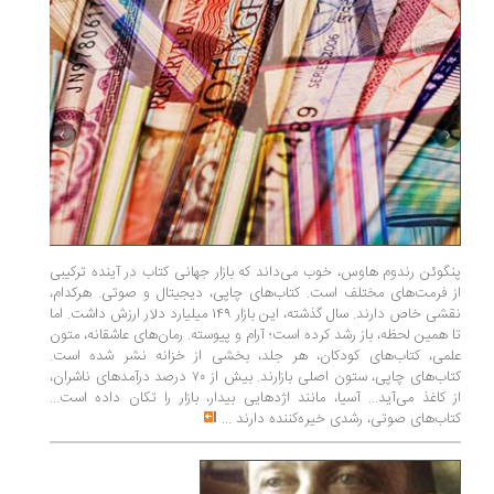
پنگوئن رندوم هاوس، خوب می‌داند که بازار جهانی کتاب در آینده ترکیبی
علی پاک‌ن
از فرمت‌های مختلف است. کتاب‌های چاپی، دیجیتال و صوتی. هرکدام،
لهستان ب
نقشی خاص دارند. سال گذشته، این بازار ۱۴۹ میلیارد دلار ارزش داشت. اما
بین‌الملل
تا همین لحظه، باز رشد کرده است؛ آرام و پیوسته. رمان‌های عاشقانه، متون
بخش هزار
علمی، کتاب‌های کودکان، هر جلد، بخشی از خزانه نشر شده است.
عنوان ن
کتاب‌های چاپی، ستون اصلی بازارند. بیش از ۷۰ درصد درآمدهای ناشران،
تومانی ش
از کاغذ می‌آید... آسیا، مانند اژدهایی بیدار، بازار را تکان داده است...
پور، سید
کتاب‌های صوتی، رشدی خیره‌کننده دارند
...
شدند
...