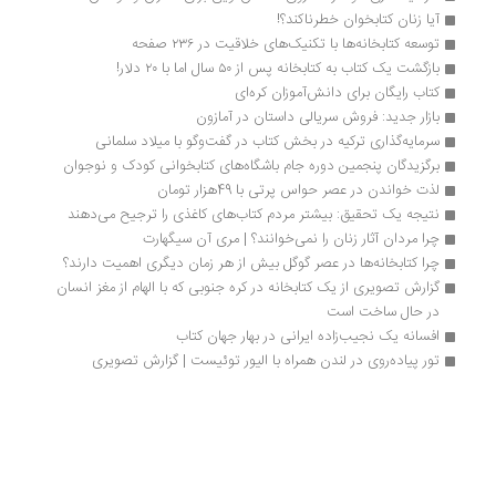
آیا زنان کتابخوان خطرناکند؟!
توسعه کتابخانه‌ها با تکنیک‌های خلاقیت در ۲۳۶ صفحه
بازگشت یک کتاب به کتابخانه پس از ۵۰ سال اما با ۲۰ دلار!
کتاب رایگان برای دانش‌آموزان کره‌ای
بازار جدید: فروش سریالی داستان در آمازون
سرمایه‌گذاری ترکیه در بخش کتاب در گفت‌وگو با میلاد سلمانی 
برگزیدگان پنجمین دوره‎ جام باشگاه‎های کتابخوانی کودک و نوجوان
لذت خواندن در عصر حواس پرتی با 49هزار تومان
نتیجه یک تحقیق: بیشتر مردم کتاب‌های کاغذی را ترجیح می‌دهند
چرا مردان آثار زنان را نمی‌خوانند؟ | مری آن سیگهارت
چرا کتابخانه‌ها در عصر گوگل بیش از هر زمان دیگری اهمیت دارند؟
گزارش تصویری از یک کتابخانه در کره جنوبی که با الهام از مغز انسان 
در حال ساخت است
افسانه یک نجیب‌زاده ایرانی در بهار جهان کتاب
تور پیاده‌روی در لندن همراه با الیور توئیست | گزارش تصویری
و اما در باب خواندن | پویا دهقان
وقتی یک معتاد تمام‌وقت شدم | مجید قیصری
به سینگر و گاری دلبستگی دارم | علی خدایی
می‌خواندم از سعدی تا آستوریاس | محمد قاسم‌زاده
کتاب‌ بستنی ژاپنی | گزارش تصویری