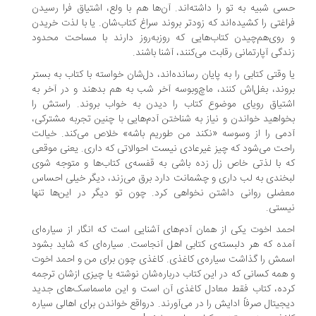
ی شبیه به تو را داشته‌اند. آن‌ها هم با ولع، اشتیاق فرا رسیدن
اغتی را کشیده‌اند که زودتر بروند سراغ کتاب‌شان. یا با لذت خریدن
روی‌هم‌چیدن کتاب‌هایی که روزبه‌روز دارند با مساحت محدود
دگی آپارتمانی رقابت می‌کنند، آشنا باشند.
 وقتی کتابی را به پایان رسانده‌اند، دل‌شان خواسته با کتاب به بستر
وند، بغل‌اش کنند، ماچ‌وبوسه آخر شب به هم بدهند و در آخر به
تیاق رویای موضوع کتاب را دیدن به خواب بروند. راستش را
واهید خواندن و نیاز به شناختن آدم‌هایی با چنین تجربه مشترکی،
می را از وسوسه «نکند من طوریم باشه» خلاص می‌کند. خیالت
حت می‌شود که چیز غیرعادی نیست احوالاتی که داری. یعنی موقعی
 با لذتی خاص زل زده باشی به قفسه‌ی کتاب‌ها و متوجه شوی
خندی به لب داری و چشمانت دارد برق می‌زند، دیگر خیلی احساس
ضلی روانی داشتن نخواهی کرد. چون تو دیگر در این‌ها تنها
ستی.
مد اخوت یکی از همان آدم‌های آشنایی است که انگار از سیاره‌ای
ده که هر دلبسته‌ی کتابی اهل آنجاست. سیاره‌ای که شاید بشود
مش را گذاشت سیاره‌ی کاغذی. کاغذی چون برای من و احمد اخوت
همه کسانی که در این کتاب درباره‌شان نوشته یا چیزی ازشان ترجمه
ده، کتاب فقط معادل کاغذی آن است و این ماسماسک‌های جدید
جیتال صرفاً ادایش را در می‌آورند. درواقع خواندن برای اهالی سیاره