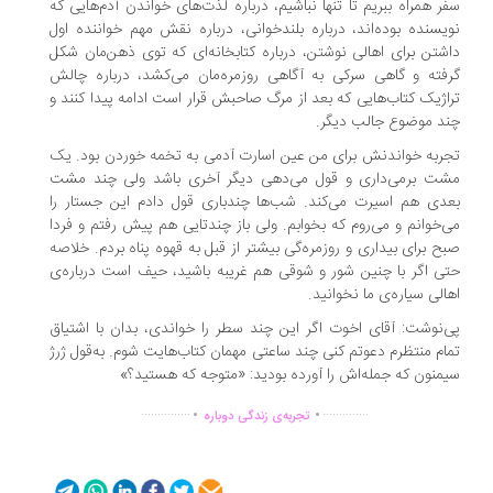
ر همراه ببریم تا تنها نباشیم، درباره لذت‌های خواندن آدم‌هایی که
یسنده بوده‌اند، درباره بلندخوانی، درباره نقش مهم خواننده اول
شتن برای اهالی نوشتن، درباره کتابخانه‌ای که توی ذهن‌مان شکل
فته و گاهی سرکی به آگاهی روزمره‌مان می‌کشد، درباره چالش
اژیک کتاب‌هایی که بعد از مرگ صاحبش قرار است ادامه پیدا کنند و
د موضوع جالب دیگر.
ربه خواندنش برای من عین اسارت آدمی به تخمه خوردن بود. یک
ت برمی‌داری و قول می‌دهی دیگر آخری باشد ولی چند مشت
دی هم اسیرت می‌کند. شب‌ها چندباری قول دادم این جستار را
‌خوانم و می‌روم که بخوابم. ولی باز چندتایی هم پیش رفتم و فردا
ح برای بیداری و روزمره‌گی بیشتر از قبل به قهوه پناه بردم. خلاصه
ی اگر با چنین شور و شوقی هم غریبه باشید، حیف است درباره‌ی
الی سیاره‌ی ما نخوانید.
‌نوشت: آقای اخوت اگر این چند سطر را خواندی، بدان با اشتیاق
ام منتظرم دعوتم کنی چند ساعتی مهمان کتاب‌هایت شوم. به‌قول ژرژ
منون که جمله‌‌اش را آورده بودید: «متوجه که هستید؟»
.
.
...............
..............
تجربه‌ی زندگی دوباره