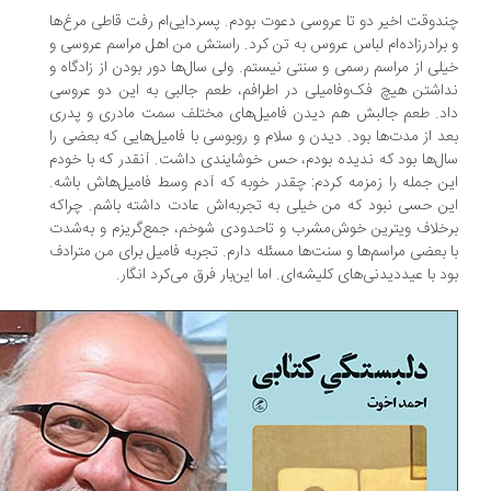
دوقت اخیر دو تا عروسی دعوت بودم. پسردایی‌ام رفت قاطی مرغ‌ها
برادرزاده‌ام لباس عروس به تن کرد. راستش من اهل مراسم عروسی و
لی از مراسم رسمی و سنتی نیستم. ولی سال‌ها دور بودن از زادگاه و
اشتن هیچ فک‌وفامیلی در اطرافم، طعم جالبی به این دو عروسی
د. طعم جالبش هم دیدن فامیل‌های مختلف سمت مادری و پدری
د از مدت‌ها بود. دیدن و سلام و روبوسی با فامیل‌هایی که بعضی را
ل‌ها بود که ندیده بودم، حس خوشایندی داشت. آنقدر که با خودم
ن جمله را زمزمه کردم: چقدر خوبه که آدم وسط فامیل‌هاش باشه.
ن حسی نبود که من خیلی به تجربه‌اش عادت داشته باشم. چراکه
خلاف ویترین خوش‌مشرب و تاحدودی شوخم، جمع‌گریزم و به‌شدت
 بعضی مراسم‌‌ها و سنت‌ها مسئله دارم. تجربه فامیل برای من مترادف
د با عیددیدنی‌های کلیشه‌ای. اما این‌بار فرق می‌کرد انگار.