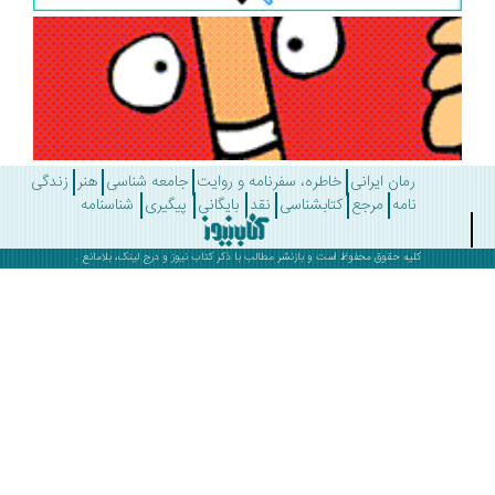
رمان ایرانی
خاطره، سفرنامه و روایت
جامعه شناسی
هنر
زندگی
نامه
مرجع
کتابشناسی
نقد
بایگانی
پیگیری
شناسنامه
کلیه حقوق محفوظ است و بازنشر مطالب با ذکر
کتاب نیوز
و درج لینک، بلامانع .