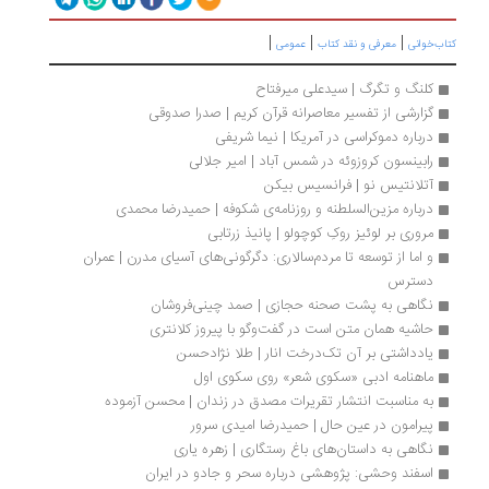
|
|
|
ب‌خوانی
معرفی و نقد کتاب
عمومی
کلنگ و تگرگ | سیدعلی میرفتاح
گزارشی از تفسیر معاصرانه قرآن کریم | صدرا صدوقی
درباره دموکراسی در آمریکا | نیما شریفی
رابینسون کروزوئه در شمس آباد | امیر جلالی
آتلانتیس نو | فرانسیس بیکن
درباره مزین‌السلطنه و روزنامه‌ی شکوفه | حمیدرضا محمدی
مروری بر لوئیز روکِ کوچولو | پانیذ زرتابی
و اما از توسعه تا مردم‌سالاری: دگرگونی‌های آسیای مدرن | عمران 
دسترس
نگاهی به پشت صحنه حجازی | صمد چینی‌فروشان
حاشیه همان متن است در گفت‌وگو با پیروز کلانتری
یادداشتی بر آن تک‌درخت انار | طلا نژادحسن
ماهنامه ادبی «سکوی شعر» روی سکوی اول
به مناسبت انتشار تقریرات مصدق در زندان | محسن آزموده
پیرامون در عین حال | حمیدرضا امیدی سرور
نگاهی به داستان‌های باغ رستگاری | زهره یاری
اسفند وحشی: پژوهشی درباره سحر و جادو در ایران