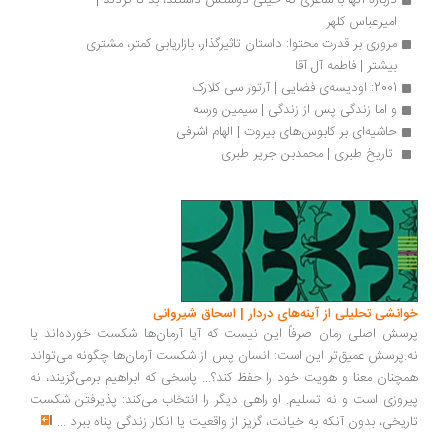
درباره آنها با شاعری که خیلی دوستش داشتند، بد تا کردند | 
امیرعباس کلهر
مروری بر قدرت محتوا: داستان تاثیرگذار، بازاریابی کمتر، مشتری 
بیشتر | فاطمه آل آقا
2001: اودیسه­‌ی فضایی | آرتور سی کلارک
و اما زندگی پس از زندگی | سیمین ورسه
حاشیه‌ای بر کابوس‌های بیروت | الهام اشرفی
 تاریخ طبری | محمدبن جریر طبری
انشی تحلیلی از آینه‌های دردار | اسحاق شیروانی
سش اصلی رمان صرفاً این نیست که آیا آرمان‌ها شکست خورده‌اند یا
.پرسش عمیق‌تر این است: انسان پس از شکست آرمان‌ها چگونه می‌تواند
چنان معنا و هویت خود را حفظ کند؟... پاسخی که ابراهیم برمی‌گزیند، نه
روزی است و نه تسلیم. او راهی دیگر را انتخاب می‌کند: پذیرفتن شکست
ریخی، بدون آنکه به خیانت، گریز از واقعیت یا انکار زندگی پناه ببرد
...