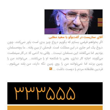
ای سناریست در گفت‌وگو با سعید مطلبی
ر بخواهم فیلمی بسازم که بگویم دروغ چیز بدی است باور نمی‌کنند، چون
وغ یک امر جاری در این مملکت است. قبحش از بین رفته... ما بچه‌مسلمان
دیم. اما می‌گفتند این مسلمان نیست... وقتی به آدمی که در کار سینماست
‌گویند اجازه کار نداری، یعنی با شکنجه او را می‌کشند... می‌توانند من را
ین بزنند اما نمی‌توانند من را روی زمین نگه دارند، من بلند می‌شوم...
دین عاشقانه مردم را دوست داشت
...