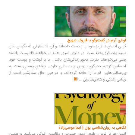
ونای آرام در گفت‌وگو با فاروک شهیچ
یی انسان‌ها ترمزِ خود را از دست داده‌اند و آن کُدِ اخلاقی که نگهبان عقل
یم بود، فروریخته است. در دنیای امروز، همه می‌خواهند فاشیست باشند؛
نی می‌خواهند نفرت، محورِ زندگی‌شان باشد... ما با گوشت و پوست خود
ساس کردیم «دیگری» بودن چه معنایی دارد... نوشتن پاسخی است به
‌عدالتی‌هایی که ما را احاطه کرده‌اند، و در عین حال، ستایشی است از
بایی زندگی و شادی‌هایش
...
اهی به روان‌شناسی پول | ایما موسی‌زاده
سان‌ها با ترس، طمع، امید، حسرت و مقایسه زندگی می‌کنند و همین