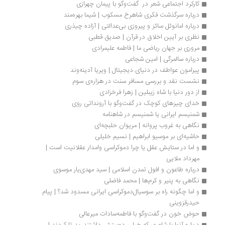
کارکرد اجتماعی شعر در  گفت‌وگو با پیمان چهرازی
درباره سرگذشت فکری شاهرخ مسکوب | شیما بهره‌مند
درباره امانوئل سائز و پیروزی بی‌عدالتی | آزاده چیذری
نظری بر آیین اخلاق در قرآن | صدیق قطبی
مروری بر جهان ریاضی ما | فاطمه علیمرادی
درباره سالمرگی | امین شجاعی
پیرامون عواطف در دنیای دیجیتال | ویریا آدینه‌وند
نشست نقد و بررسی مسافر سنت در هزاره‌ی سوم
از دور دنیا با شاه زیبلین | زهرا فرخزادی
خدای چیزهای کوچک در گفت‌وگو با آرونداتی روی
شمنیسم ایرانی یا شمنیسم در شاهنامه
نگاهی به غروب پروانه | مریوان حلبچه‌ای
حاشیه‌ای بر موسیو ابراهیم | نسیم خلیلی
و اما در ستایش عقل یا چرا دموکراسی وامدار عقلانیت است | 
مهرداد ملایی
درباره طاعون و افول تمدن اسلامی | سید مهدی‌یار موسوی
نگاهی به پنیر و کرم‌ها | محمد فاضلی
و اما چگونه راه بر سوسیال‌دموکراسی ایرانی مسدود شد؟ | پیام 
حیدرقزوینی
حوض خون در گفت‌وگو با فاطمه‌سادات میرعالی