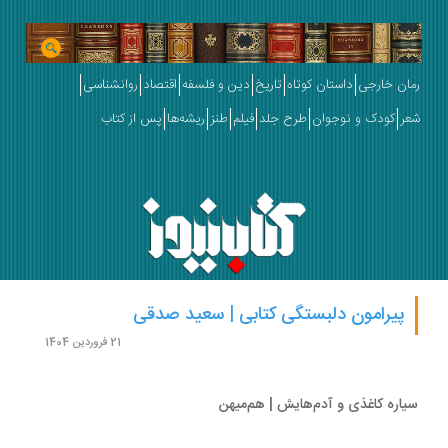
ان خارجی
داستان کوتاه
تاریخ
دین و فلسفه
اقتصاد
روانشناسی
ر
کودک و نوجوان
طرح جلد
فیلم
طنز
ریشه‌ها
پس از کتاب
پیرامون دلبستگی‌ کتابی | سعید صدقی
21 فروردین 1404
اره‏ کاغذی و آدم‏‌هایش | هم‌میهن