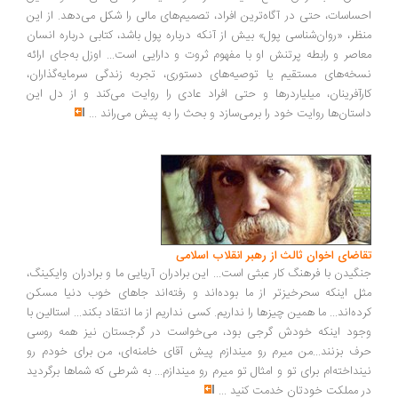
ساسات، حتی در آگاه‌ترین افراد، تصمیم‌های مالی را شکل می‌دهد. از این
ظر، «روان‌شناسی پول» بیش از آنکه درباره پول باشد، کتابی درباره انسان
اصر و رابطه پرتنش او با مفهوم ثروت و دارایی است... اوزل به‌جای ارائه
خه‌های مستقیم یا توصیه‌های دستوری، تجربه زندگی سرمایه‌گذاران،
رآفرینان، میلیاردرها و حتی افراد عادی را روایت می‌کند و از دل این
ستان‌ها روایت خود را برمی‌سازد و بحث را به پیش می‌راند
...
اضای اخوان ثالث از رهبر انقلاب اسلامی
گیدن با فرهنگ کار عبثی است... این برادران آریایی ما و برادران وایکینگ،
ل اینکه سحرخیزتر از ما بوده‌اند و رفته‌اند جاهای خوب دنیا مسکن
ده‌اند... ما همین چیزها را نداریم. کسی نداریم از ما انتقاد بکند... استالین با
ود اینکه خودش گرجی بود، می‌خواست در گرجستان نیز همه روسی
ف بزنند...من میرم رو میندازم پیش آقای خامنه‌ای، من برای خودم رو
نداخته‌ام برای تو و امثال تو میرم رو میندازم... به شرطی که شماها برگردید
 مملکت خودتان خدمت کنید
...