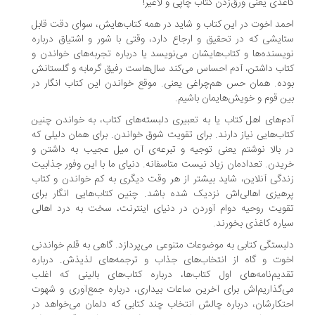
غذی یعنی ورق‌زدن کتاب چاپی و لاغیر!
مد اخوت در این کتاب و شاید در همه کتاب‌هایش، سوای دقت قابل
ایشی که در تحقیق و ارجاع دارد، وقتی با شور و اشتیاق درباره
یسنده‌ها و کتاب‌هایشان می‌نویسد یا درباره تجربه‌های خواندن‌ و
اب داشتن‌، آدم احساس می‌کند سال‌هاست رفیق گرمابه و گلستانش
ده. همان حس هم‌چراغی یعنی. موقع خواندن این کتاب انگار در
ن قوم و خویش‌هایمان باشیم.
م‌های اهل کتاب یا به تعبیری دلبسته‌های کتاب، به خواندن چنین
اب‌هایی نیاز دارند. برای تقویت شوق خواندن. برای همان دلیلی که
 بالا نوشتم یعنی توجیه و تبرعه‌ی آن میل عجیب به داشتن و
یدن. تعدادمان زیاد نیست متاسفانه. دنیای ما با این وفور جذابیت
دگی آنلاین، شاید بیشتر از هر وقت دیگری به کم خواندن و کتاب
هیزی اهالی‌اش نزدیک شده باشد. چنین کتاب‌هایی انگار برای
ویت روحیه دوام آوردن در دنیای اینترنت، سخت به درد اهالی
اره کاغذی بخورند.
بستگی کتابی به موضوعات متنوعی می‌پردازد. گاهی به قلم خواندنی
وت و گاه از انتخاب‌های جذاب و ترجمه‌های لذیذش. درباره
دیم‌نامه‌های اول کتاب‌ها، درباره کتاب‌های بالینی که اغلب
‌گذاریم‌اش برای آخرین ساعات بیداری، درباره جمع‌آوری و شهوت
تکارشان، درباره چالش انتخاب چند کتابی که دلمان می‌خواهد در