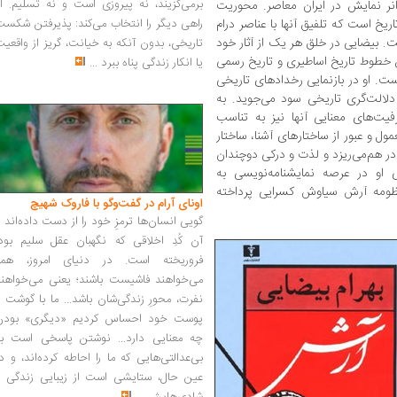
برمی‌گزیند، نه پیروزی است و نه تسلیم. ا
انر نمایش در ایران معاصر. محوریت
یخ است که تلفیق آنها با عناصر درام
راهی دیگر را انتخاب می‌کند: پذیرفتن شکس
ت. بیضایی در خلق هر یک از آثار خود
تاریخی، بدون آنکه به خیانت، گریز از واقعی
ن خطوط تاریخ اساطیری و تاریخ رسمی
یا انکار زندگی پناه ببرد
...
ت. او در بازنمایی رخدادهای تاریخی
دلالت‌گری تاریخی سود می‌جوید. به
فیت‌های معنایی آنها نیز به تناسب
مول و عبور از ساختارهای آشنا، ساختار
در هم‌می‌ریزد و لذت و درکی دوچندان
ی او در عرصه نمایشنامه‌نویسی به
نظومه آرش سیاوش کسرایی پرداخته
اونای آرام در گفت‌وگو با فاروک شهیچ‭
گویی انسان‌ها ترمزِ خود را از دست داده‌اند 
آن کُدِ اخلاقی که نگهبان عقل سلیم بود،
فروریخته است. در دنیای امروز، همه
می‌خواهند فاشیست باشند؛ یعنی می‌خواهند
نفرت، محورِ زندگی‌شان باشد... ما با گوشت 
پوست خود احساس کردیم «دیگری» بودن
چه معنایی دارد... نوشتن پاسخی است به
بی‌عدالتی‌هایی که ما را احاطه کرده‌اند، و د
عین حال، ستایشی است از زیبایی زندگی و