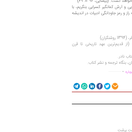
د گشت. (بیضایی، 1394: 69)
یی و آرش کمانگیر کسرایی بنگریم، با
از و رمز جاودانگی ادبیات در اندیشه
ایی در ایران (از قدیم‌ترین عهد تاریخی تا قرن
.
...............
باره
ولت برشت