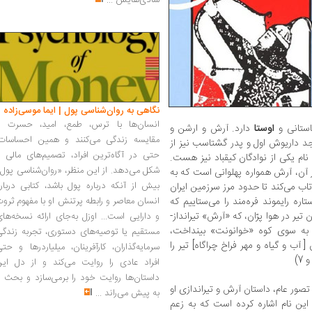
شادی‌هایش
...
نگاهی به روان‌شناسی پول | ایما موسی‌زاده
انسان‌ها با ترس، طمع، امید، حسرت و
استانی و
اوستا
دارد. آرش و ارشن و
مقایسه زندگی می‌کنند و همین احساسات،
 جد داریوش اول و پدر گشتاسب نیز از
حتی در آگاه‌ترین افراد، تصمیم‌های مالی ر
نام یکی از نوادگان کیقباد نیز هست.
شکل می‌دهد. از این منظر، «روان‌شناسی پول
 آن‌، آرش همواره پهلوانی است که به
بیش از آنکه درباره پول باشد، کتابی دربار
رتاب می‌کند تا حدود مرز سرزمین ایران
ه رایموند فره‌مند را می‌ستاییم که
انسان معاصر و رابطه پرتنش او با مفهوم ثرو
یر در هوا پرّان، که «آرش» تیرانداز-
و دارایی است... اوزل به‌جای ارائه نسخه‌ها
ث» به سوی کوه «خوانونت» بینداخت،
مستقیم یا توصیه‌های دستوری، تجربه زندگی
 آب و گیاه و مهر فراخ چراگاه] تیر را
سرمایه‌گذاران، کارآفرینان، میلیاردرها و حت
افراد عادی را روایت می‌کند و از دل این
داستان‌ها روایت خود را برمی‌سازد و بحث ر
ر عام، داستان آرش و تیراندازی او
به پیش می‌راند
...
ار به این نام اشاره کرده است که به زعم