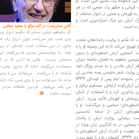
 این منظومه یک تمثیل ادبی است. او
قربانی و مظهر یک منجی که در هر
 به قهرمان و منجی در ادوار مختلف از
گ آرش نیز مرگ اسرارآمیزی است و
آقای سناریست در گفت‌وگو با سعید مطلبی
رده است.
اگر بخواهم فیلمی بسازم که بگویم دروغ چی
بدی است باور نمی‌کنند، چون دروغ یک امر
که شاعر با روایت رخدادهای متعدد
جاری در این مملکت است. قبحش از بین
هییج می‌کند تا به این وسیله او را با
رفته... ما بچه‌مسلمان بودیم. اما می‌گفتند ای
د. کسرایی آرش اسطوره‌ای را بدون
نویسی منظوم، به فضای جامعه دوران
مسلمان نیست... وقتی به آدمی که در کار
ر آرش ماندن را به مردم روزگار خود
سینماست می‌گویند اجازه کار نداری، یعنی ب
انون روایت شعر متضمن وجه نمادین آن
شکنجه او را می‌کشند... می‌توانند من را زمی
در منظومه کسرایی است. به این معنی که او در بحبوحه ایام پس از کودتای 1332
بزنند اما نمی‌توانند من را روی زمین نگه دارند
ی آرش‌گونه ارتباطی مستقیم برقرار و
من بلند می‌شوم... فردین عاشقانه مردم را
ن یادآوری کرد و با استفاده از کنش
دوست داشت
...
دی‌بخش و قهرمان تاکید ورزید. آرش
اسطوره‌ای- حماسی و سرگذشت او را
طوره‌ای آرش از جمله نخستین
ست. بیضایی روایت آرش را وامدار
 بیضایی در به‌ کارگیری زبان ویژه در
رد. هویت و قدرت آرش اسطوره‌ای با
توجه به زمان نگارش آن، بعد از کودتای 28 مرداد 1332، گفتمانی تازه را نقش‌بندی