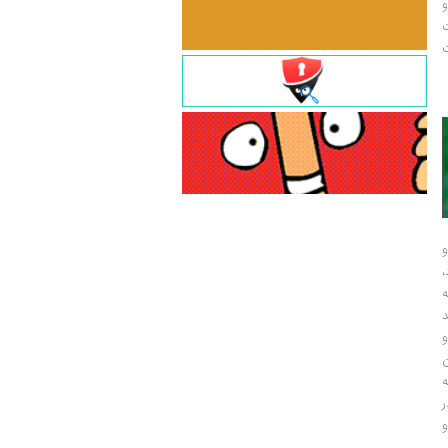
و
ت
ت
و
و
ر