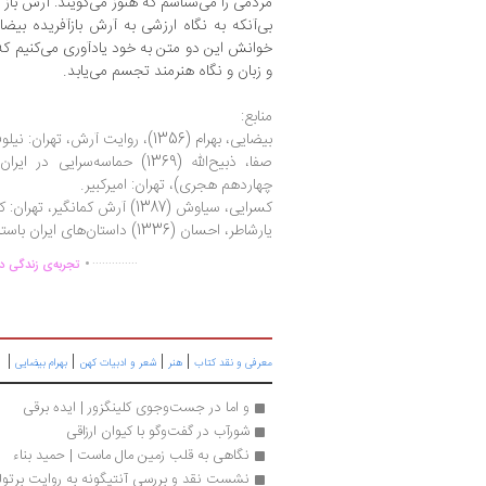
مردمی را می‌شناسم که هنوز می‌گویند: آرش باز خواه
بی‌آنکه به نگاه ارزشی به آرش بازآفریده بیضا
خوانش این دو متن به خود یادآوری می‌کنیم که ر
و زبان و نگاه هنرمند تجسم می‌یابد.
منابع:
بیضایی، بهرام (1356)، روایت آرش، تهران: نیلوفر، (1394 روشنگران)
صفا، ذبیح‌الله (1369) حماسه‌سر
چهاردهم هجری)، تهران: امیرکبیر.
کسرایی، سیاوش (1387) آرش کمانگیر، تهران: کتاب نادر.
یارشاطر، احسان (1336) داستان‌های ایران باستان، بنگاه ترجمه و نشر کتاب.
.
..............
تجربه‌ی زندگی دو
|
|
|
|
معرفی و نقد کتاب
هنر
شعر و ادبیات کهن
بهرام بیضایی
و اما در جست‌وجوی کلینگزور | ایده برقی
شورآب در گفت‌وگو با کیوان ارزاقی
نگاهی به قلب زمین مال ماست | حمید بناء
نشست نقد و بررسی آنتیگونه به روایت برت