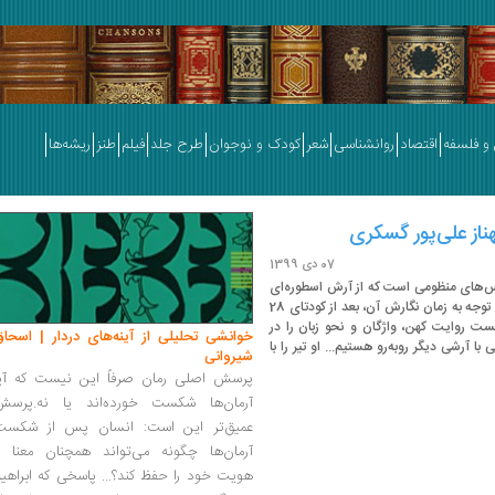
و فلسفه
اقتصاد
روانشناسی
شعر
کودک و نوجوان
طرح جلد
فیلم
طنز
ریشه‌ها
ناز علی‌پور گسکری
07 دی 1399
س‌های منظومی است که از آرش اسطوره‌ای
انجام شده است... هویت و قدرت آرش اسطوره‌ای با توجه به زمان نگارش آن، بعد از کودتای 28
با کاربست روایت کهن، واژگان و نحو زبان را در
خوانشی تحلیلی از آینه‌های دردار | اسحاق
با آرشی دیگر روبه‌رو هستیم... او تیر را با
شیروانی
پرسش اصلی رمان صرفاً این نیست که آیا
آرمان‌ها شکست خورده‌اند یا نه.پرسش
عمیق‌تر این است: انسان پس از شکست
آرمان‌ها چگونه می‌تواند همچنان معنا و
هویت خود را حفظ کند؟... پاسخی که ابراهی