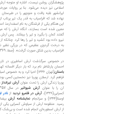
پژوهشگران روشن نیست، اشاره او متوجه آرش 
اسلامی نیز دیده می‌شود. بنا بر روایات مورخ
ایرانشهر غلبه یافت و منوچهر را در طبرستان 
نهاده شد که افراسیاب به قدر یک تیر پرتاب از 
این هنگام یکی از فرشتگان به نام اسفندارمذ آم
معین شده است بسازند، آنگاه آرش را که مرد
گفتند کمان را بگیرد و تیر را بیفکند. پس آرش 
نیرو داده بود کشید و تیر را رها کرد. چنانکه ا
به درخت گردوی عظیمی که در بزرگی نظیر ن
افراسیاب بدین شکل صورت گرفت». (صفا، 1369: 590 – 588)
در خصوص سرگذشت آرش اساطیری در تاریخ 
احسان یارشاطر نام برد که بار دیگر افسانه ک
باستان
فراهم کرد. ارسلان پوریا نیز نخستین کسی بود 
پوریا زندگی آرش را تحت عنوان
آرش تیرانداز
آن را با عنوان
آرش شیواتیر
در سال 1357 چاپ کرد.
کسرایی(۱۳۳۸)،
آرش در قلمرو تردید
از
نادر ا
اوستا(۱۳۴۴) و سرانجام
نمایشنامه آرش
رسید. منظومه آرش از سیاوش کسرایی یکی از 
از آرش اسطوره‌ای انجام شده است و بی‌شک کمتر