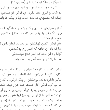
را هرگز در جنگیان ندیده‌ام. (همان، 41)
- آرش مردی رمه‌دار بود، و ایزد مهر به او دلی 
نداشت و تیری رها نکرد. ‌ای آرش تو سپاهی نی
اینک که دستوری نمانده است بیا و پیک ما با
آرش سیاوش کسرایی کمان‌دار و کمانگیر است
بی‌درنگی تیر را پرتاب می‌کند، در مقابل دشمن 
فتح با اوست:
منم آرش، کمان کهکشان در دست، کمان‌داری کم
مبارک باد آن جامه که اندر رزم پوشندش
گوارا باد آن باده که اندر فتح نوشندش
شما را باده و جامه، گوارا و مبارک باد
آرشی که در منظومه کسرایی با پرتاب تیر جان خود
نظرها ناپیدا می‌شود: شامگاهان، راه جویانی 
پیگیر بازگردیدند، بی‌نشان از پیکر آرش، با کما
در تیر کرد آرش، کار صدها صد هزار تیغه شمش
می‌راندند بر جیحون‌، به دیگر نیمروزی از پی آن
دیدند و آنجا را از آن پس، مرز ایرانشهر و توران باز نا
و اما آرش بیضایی پس از پرتاب تیر به زمان می
می‌کند نه به بازو: آرش مردمی، زه را با نیروی 