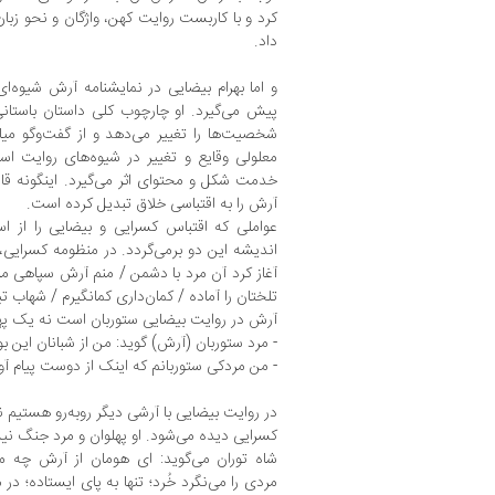
کرد و با کاربست روایت کهن، واژگان و نحو زبان
داد.
و اما بهرام بیضایی در نمایشنامه آرش شیوه‌
پیش می‌گیرد. او چارچوب کلی داستان باستان
شخصیت‌ها را تغییر می‌دهد و از گفت‌وگو می
معلولی وقایع و تغییر در شیوه‌های روایت استف
خدمت شکل و محتوای اثر می‌گیرد. اینگونه قاع
آرش را به اقتباسی خلاق تبدیل کرده است.
عواملی که اقتباس کسرایی و بیضایی را از اس
اندیشه این دو برمی‌گردد. در منظومه کسرایی
آغاز کرد آن مرد با دشمن / منم آرش سپاهی مردی
تلختان را آماده / کمان‌داری کمانگیرم / شهاب تیز رو ت
آرش در روایت بیضایی ستوربان است نه یک پهل
- مرد ستوربان (آرش) گوید: من از شبانان این بو
- من مردکی ستوربانم که اینک از دوست پیام آورده‌ام. 
در روایت بیضایی با آرشی دیگر روبه‌رو هستیم 
کسرایی دیده می‌شود. او پهلوان و مرد جنگ نیست 
شاه توران می‌گوید: ‌ای هومان از آرش چه م
مردی را می‌نگرد خُرد؛ تنها به پای ایستاده؛ در 