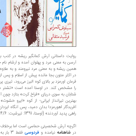
روایت داستانی آرش کمانگیر ریشه در کتب ب
آرسن به معنی مرد و پهلوان آمده و ارشام نام
همین ریشه و به معنی مرد نیرومند و به علاوه 
در اکثر متون بجا مانده پیش از اسلام و پس از
فرمان اورمزد بر بالای کوه البرز می‌رود، تیری پ
را مشخص کند. در اوستا آمده است «تشتر ستار
شتابان به سوی دریای «فراخ کرت» بتازد چون آن ت
بهترین تیرانداز ایرانی- از کوه «ایرو خشو
آفریدگار اهورمزدا بدان دمید، پس آنگاه ایزدان [
راهی پدید آوردند» (اوستا، 1391: تیرشیت: 4/6 و 7)
اگرچه آرش شخصیتی حماسی است اما برخلاف تصو
در
شاهنامه
نیامده و
فردوسی
فقط 3 ب