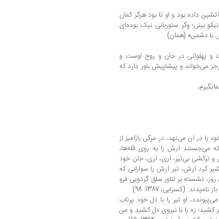
آتشین داده بود و او تا بود هرگز کمان
کو بینی؛ وگر ستوربانی نیک بوده‌ای
ش با دشمن» (همان)
 و پهلوانی در جان و روح اوست و
رجز می‌خواند و پیشاپیش باور دارد که
انگیرم،
 را در آن می‌نهد، در مرگی رازآمیز از
که می‌جستند آرش را به روی قله‌ها،
ن و ترکشی بی‌تیر، آری، آری، جان خود
یر کرد آرش، تیر آرش را سوارانی که
 روز، نشسته بر تناور ساق گردویی فرو
میدند. (کسرایی، 1387: 98)
‌پیوندد، او تیر را با دل خود پرتاب
پر کشید؛ زه را با نیروی دل کشید و من