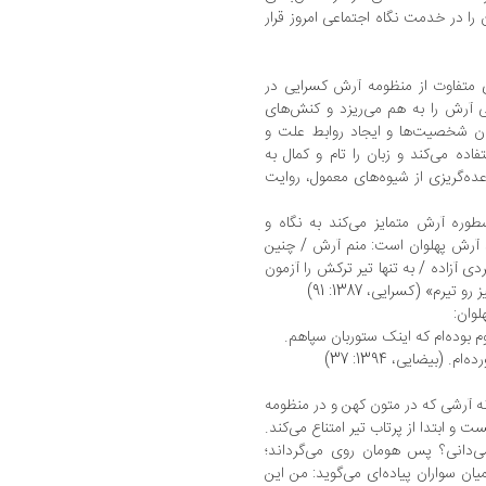
 را در خدمت نگاه اجتماعی امروز قرار
ای متفاوت از منظومه آرش کسرایی در
ی آرش را به هم می‌ریزد و کنش‌های
ان شخصیت‌ها و ایجاد روابط علت و
اده می‌کند و زبان را تام و کمال به
ده‌گریزی از شیوه‌های معمول، روایت
طوره آرش متمایز می‌کند به نگاه و
، آرش پهلوان است: منم آرش / چنین
 آزاده / به تنها تیر ترکش را آزمون
یرم» (کسرایی، 1387: 91)
وان:
م بوده‌ام که اینک ستوربان سپاهم.
(بیضایی، 1394: 37)
نه آرشی که در متون کهن و در منظومه
و ابتدا از پرتاب تیر امتناع می‌کند.
ی‌دانی؟ پس هومان روی می‌گرداند؛
میان سواران پیاده‌ای می‌گوید: من این