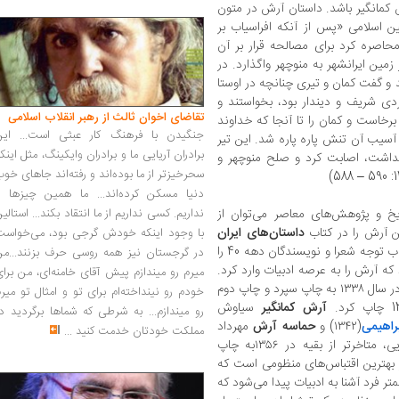
کمانگیر باشد. داستان آرش در متون
ین اسلامی «پس از آنکه افراسیاب بر
محاصره کرد برای مصالحه قرار بر آن
زمین ایرانشهر به منوچهر واگذارد. در
د و گفت کمان و تیری چنانچه در اوستا
ی شریف و دیندار بود، بخواستند و
تقاضای اخوان ثالث از رهبر انقلاب اسلامی
برخاست و کمان را تا آنجا که خداوند
جنگیدن با فرهنگ کار عبثی است... این
ز آسیب آن تنش پاره پاره شد. این تیر
برادران آریایی ما و برادران وایکینگ، مثل اینک
داشت، اصابت کرد و صلح منوچهر و
سحرخیزتر از ما بوده‌اند و رفته‌اند جاهای خو
دنیا مسکن کرده‌اند... ما همین چیزها را
و پژوهش‌های معاصر می‌توان از
نداریم. کسی نداریم از ما انتقاد بکند... استالی
هن آرش را در کتاب
داستان‌های ایران
با وجود اینکه خودش گرجی بود، می‌خواست
(تهران ۱۳۳۶) احیا کرد و به خصوص اسباب توجه شعرا و نویسندگان دهه 40 را
در گرجستان نیز همه روسی حرف بزنند...من
که آرش را به عرصه ادبیات وارد کرد.
میرم رو میندازم پیش آقای خامنه‌ای، من برا
در سال ۱۳۳۸ به چاپ سپرد و چاپ دوم
خودم رو نینداخته‌ام برای تو و امثال تو میر
آرش کمانگیر
سیاوش
رو میندازم... به شرطی که شماها برگردید د
براهیمی
(۱۳۴۲) و
حماسه آرش
مهرداد
مملکت خودتان خدمت کنید
...
بیضایی، متاخرتر از بقیه در ۱۳۵۶به چاپ
بهترین اقتباس‌های منظومی است که
 فرد آشنا به ادبیات پیدا می‌شود که