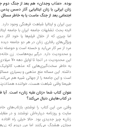
بوده. «عذاب وجدان» هم بعد از جنگ دوم جها
زنان ایرانی با زنان ایتالیایی آثار دسس پدس
اجتماعی بعد از جنگ ماست یا به خاطر مسائل
بین ایران و ایتالیا شباهت فرهنگی وجود دارد
البته بحث تشابهات جامعه ایران با جامعه ایتال
اما چیزی که از خلال فیلم‌ها یا خود آثار
ویژگی‌های رفتاری زنان در هر دو جامعه دیده
مرد از سر کار می‌آید و خسته است و حوصله ندار
و محدودیت دارد. درگیر بچه‌هاست. زن خانه‌دا
این محدودیت 
به خاطر سخت‌گیری‌هایی که مذهب کاتولیک 
داشته. این مساله منع مذهبی و بسیاری مسائ
است و این جامعه را از جهاتی شبیه هم می‌کند.
طبیعتا وقتی شباهت هست، خواننده همذات‌پندا
عنوان کتاب شما «زنان علیه زنان» است. آیا 
در کتاب‌هایش دنبال می‌کند؟
وقتی من این کتاب را نوشتم، بازتاب‌های خ
سایت و روزنامه درباره‌اش نوشتند و در مقابل
زنان» چیز جدیدی بود. حالا خیلی راه افتاده
مجازی هشتگ می‌کنند اما من دیدم که زن‌ه