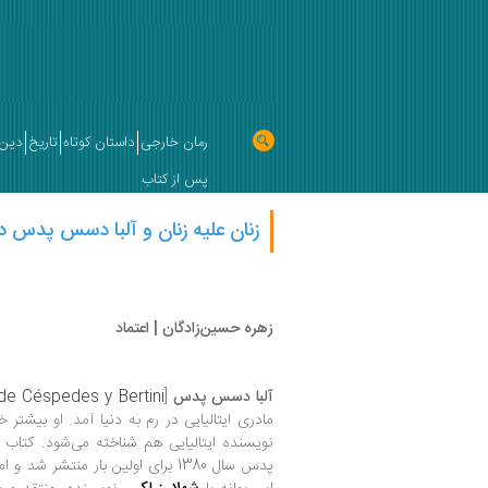
رمان خارجی
داستان کوتاه
تاریخ
دین 
پس از کتاب
زنان علیه زنان و آلبا دسس پدس در
زهره حسین‌زادگان | اعتماد
آلبا دسس پدس
[
de Céspedes y Bertini
مادری ایتالیایی در رم به دنیا آمد. او بیشتر خ
نویسنده ایتالیایی هم شناخته می‌شود. کتاب 
پدس سال 1380 برای اولین بار منتش