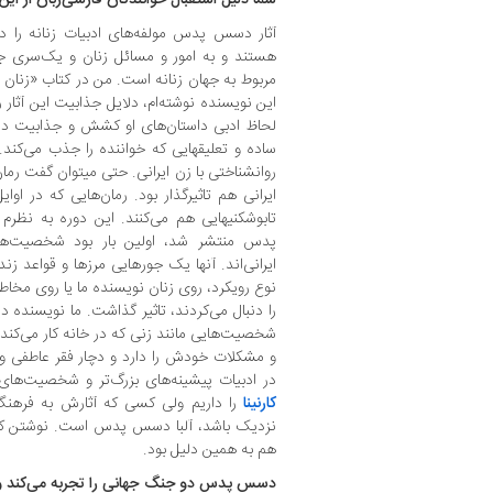
آثار دسس پدس مولفه‌های ادبیات زنانه را دا
هستند و به امور و مسائل زنان و یک‌سری جز
مربوط به جهان زنانه است. من در کتاب «زنان عل
این نویسنده نوشته‌ام، دلایل جذابیت این آثار ر
لحاظ ادبی داستان‌های او کشش و جذابیت دارن
ساده و تعلیق‏هایی که خواننده را جذب می‌کن
روانشناختی با زن ایرانی. حتی می‏توان گفت رم
تابوشکنی‏هایی هم می‌کنند. این دوره به نظرم
پدس منتشر شد، اولین ‌بار بود شخصیت‌ها
ایرانی‌اند. آنها یک جورهایی مرزها و قواعد زن
نوع رویکرد، روی زنان نویسنده ما یا روی مخاطب
را دنبال می‌کردند، تاثیر گذاشت. ما نویسنده د
شخصیت‌هایی مانند زنی که در خانه کار می‌کند 
و مشکلات خودش را دارد و دچار فقر عاطفی و 
در ادبیات پیشینه‌های بزرگ‌تر و شخصیت‌های 
کارنینا
را داریم ولی کسی که آثارش به فرهنگ
هم به همین دلیل بود.
دسس پدس دو جنگ جهانی را تجربه می‌کند و پد