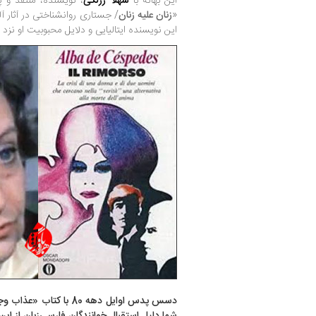
این بهانه با
شهلا زرلکی
، نویسنده، منتقد و پ
«
زنان علیه زنان
/ جستاری روانشناختی در آثار 
این نویسنده ایتالیایی و دلایل محبوبیت او نزد 
دسس پدس اوایل دهه 80 با 
شما دلیل استقبال خوانندگان فارسی‌زبان از این