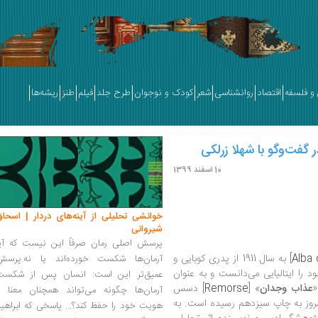
و فلسفه
اقتصاد
روانشناسی
شعر
کودک و نوجوان
طرح جلد
فیلم
طنز
ریشه‌ها
 گفت‌وگو با شهلا زرلکی
10 اسفند 1399
خوانشی تحلیلی از آینه‌های دردار | اسحاق
شیروانی
پرسش اصلی رمان صرفاً این نیست که آیا
Alba 
] به سال 1911 از پدری کوبایی و
آرمان‌ها شکست خورده‌اند یا نه.پرسش
ود را ایتالیایی می‌دانست و به عنوان
عمیق‌تر این است: انسان پس از شکست
«
عذاب وجدان
» [
Remorse
] دسس
آرمان‌ها چگونه می‌تواند همچنان معنا و
ر شد و امروز به چاپ سیزدهم رسیده است. به
هویت خود را حفظ کند؟... پاسخی که ابراهی