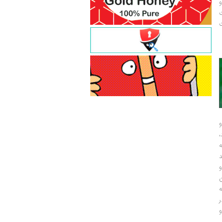
و
ت
ت
و
و
ر