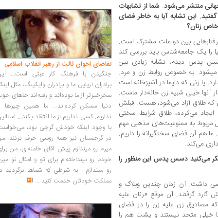
نی منتشر می‌شود. شما از تشابهات
 گفتید. این تشابه آیا به خاطر فضای
 خاص زنان؟
. رفتارهایی بین دو ملت مشترک است.
یا را یک جامعه‌شناس باید بررسی کند
 دسس پدس دیدم، تشابه زیادی بین
تقاضای اخوان ثالث از رهبر انقلاب اسلامی
 می‏شود. به خصوص روابط زن و مرد.
جنگیدن با فرهنگ کار عبثی است... این
د. یا زنی که دایما در آشپزخانه است
برادران آریایی ما و برادران وایکینگ، مثل اینک
ر آنها خیلی شبیه زن خانه‌دار ماست.
سحرخیزتر از ما بوده‌اند و رفته‌اند جاهای خو
در آنجا تا اوایل دهه 70 میلادی که طلاق آزاد می‌شود، هست. قبلش
دنیا مسکن کرده‌اند... ما همین چیزها را
ایجاد می‌کرده، طلاق شرایط سختی
نداریم. کسی نداریم از ما انتقاد بکند... استالی
ل مربوط به ممنوعیت‌های مذهبی مهم
با وجود اینکه خودش گرجی بود، می‌خواست
 ما هم آن فضای سختگیرانه را داریم.
در گرجستان نیز همه روسی حرف بزنند...من
ری می‌کند.
میرم رو میندازم پیش آقای خامنه‌ای، من برا
فکر می‌کنید دسس پدس این منظور را
خودم رو نینداخته‌ام برای تو و امثال تو میر
رو میندازم... به شرطی که شماها برگردید د
مملکت خودتان خدمت کنید
...
اصی داشت. آن زمان چندین وبلاگ و
ش گارد گرفتند. آن موقع «زنان علیه
 که مصادیق زن علیه زن را در فضای
ا خیلی متحد نیستند و پشت هم را