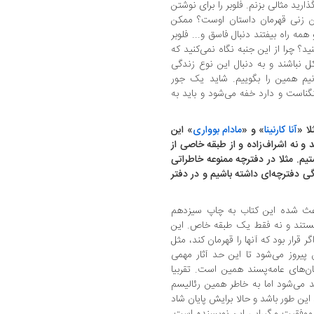
ید مثالی بزنم. فلوبر را برای نوشتن
نین زنی قهرمان داستان اوست؟ ممکن
مه راه بیفتند دنبال فاسق و... فلوبر
د؟ چرا از این جنبه نگاه نمی‌کنید که
کل نباشند و به دنبال این نوع زندگی
یم همین را بگوییم. شاید یک جور
گناست و دارد خفه می‌شود و باید به
ا «
آنا کارنینا
» و «
مادام بوواری
» این
و نه اشراف‌زاده و از‌ طبقه خاصی از
تیم. مثلا در دفترچه ممنوعه خاطراتی
ی دفترچه‌ای داشته باشیم و در دفتر
باعث شده این کتاب به چاپ سیزدهم
 هستند و نه فقط یک طبقه خاص. این
قرار بود که آنها را قهرمان کند، مثل
 پیروز می‌شود تا این حد آثار مهمی
ن‌های عامه‌پسند همین است. تقربیا
د می‌شود اما به خاطر همین رئالیسم
این‌ طور باشد و حالا برایش پایان شاد
ز موفقیت و گیرایی این نویسنده است.