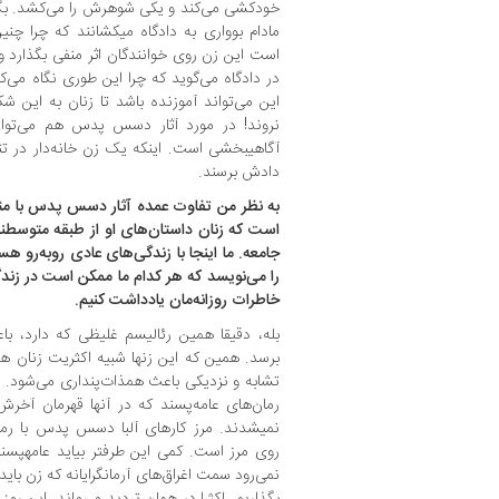
خودکشی می‌کند و یکی شوهرش را می‌کشد. بگذار
مادام بوواری به دادگاه می‏کشانند که چرا چ
است این زن روی خوانندگان اثر منفی بگذارد و ه
در دادگاه می‌گوید که چرا این طوری نگاه می‌کنی
این می‌تواند آموزنده باشد تا زنان به این ش
نروند! در مورد آثار دسس پدس هم می‌توان
آگاهی‏بخشی است. اینکه یک زن خانه‌دار در تن
دادش برسند.
به نظر من تفاوت عمده آثار دسس پدس با مثل
است که زنان داستان‌های او از طبقه متوسطند 
جامعه. ما اینجا با زندگی‌های عادی روبه‌رو هس
را می‌نویسد که هر کدام ما ممکن است در زندگ
خاطرات روزانه‌مان یادداشت کنیم.
بله، دقیقا همین رئالیسم غلیظی که دارد، 
برسد. همین که این زن‏ها شبیه اکثریت زنان
تشابه و نزدیکی باعث همذات‌پنداری می‌شود. اگر 
رمان‌های عامه‌پسند که در آنها قهرمان آخرش
نمی‏شدند. مرز کارهای آلبا دسس پدس با رما
روی مرز است. کمی این طرف‏تر بیاید عامه‏پسن
نمی‌رود سمت اغراق‌های آرمانگرایانه که زن باید 
بگذاریم. اکثرا در همان تردید می‌ماند. این رم