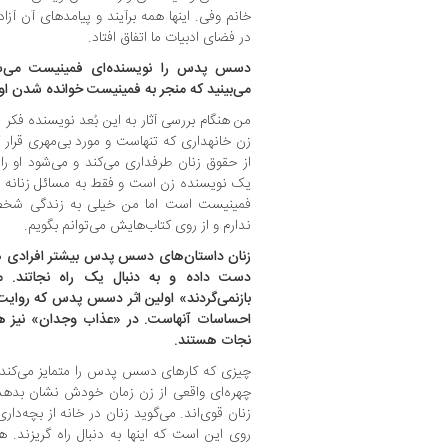
خانم وفی. اینها همه برآیند و پیامدهای آن 
در فضای ادبیات ما اتفاق افتاد.
دسس پدس را نویسنده‌ای فمینیست می‌شنا
می‌بینید که منجر به فمینیست خوانده شدن او
من هنگام بررسی آثار به این بُعد نویسنده فکر
زن خانه‏داری که تنهاست و مورد بی‌مهری قرار گ
از حقوق زنان طرفداری می‌کند و می‌شود او 
یک نویسنده زن است و فقط به مسائل زنانه تمر
فمینیست است اما من خیلی به زندگی‌ شخصی 
ندارم و از روی کتاب‌هایش می‌توانم بگویم.
زنان داستان‌های دسس پدس بیشتر افرادی هستند
دست داده‌ و به دنبال یک راه نجاتند. 
بازنمی‌گردند» اولین اثر دسس پدس که روایت
احساسات آنهاست. در «عذاب وجدان» نیز هم 
نجات هستند.
چیزی که کارهای دسس پدس را متمایز می‌کند 
چهره‌ای واقعی از زن زمان خودش نشان بدهد. ن
زنان قوی‌اند. می‌گوید زنان در خانه از بچه‌د
روی این است که اینها به دنبال راه گریزند. ه