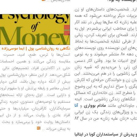
شادی‌هایش
...
رد. شخصیت‌های‌ داستان‌های او زن‌
ییات دیگر پرداخته می‌شود که همه
یه زنان» که سال‌ها پیش در نقد آثار
ا برای مخاطب ایرانی برشمردم. اول به
د. قصه‌ای برای تعریف کردن، زبانی
د. از طرفی تشابه شخصیت‌ها به لحاظ
ان‌های این نویسنده روی نویسنده‌های
نگاهی به روان‌شناسی پول | ایما موسی‌زاده
ایرانی هم تاثیرگذار بود. رمان‌هایی‌ که در اوایل دهه 80 منتشر می‏شوند و به نوعی
انسان‌ها با ترس، طمع، امید، حسرت و
 اوج ادبیات ما بود. وقتی آثار دسس
مقایسه زندگی می‌کنند و همین احساسات،
ی زنی را می‌دیدیم که شبیه زنان
حتی در آگاه‌ترین افراد، تصمیم‌های مالی ر
دگی زناشویی را در هم می‌ریختند. این
شکل می‌دهد. از این منظر، «روان‌شناسی پول
ان زن و خوانندگان حرفه‌ای که آثارش
بیش از آنکه درباره پول باشد، کتابی دربار
یگری را سراغ نداریم که به این وضوح
انسان معاصر و رابطه پرتنش او با مفهوم ثرو
را مطرح کند. زن خانه‌داری که مسائل
و دارایی است... اوزل به‌جای ارائه نسخه‌ها
تنگناهای زندگی زناشویی است. البته
مستقیم یا توصیه‌های دستوری، تجربه زندگی
جاودانه‌ای مانند
مادام بوواری
و
آنا
سرمایه‌گذاران، کارآفرینان، میلیاردرها و حت
 و ویژگی‌های زندگی یک زن ایرانی
افراد عادی را روایت می‌کند و از دل این
نزدیک باشد، آلبا دسس پدس است. نوشتن کتاب «زنان علیه زنان» من در سال 82
داستان‌ها روایت خود را برمی‌سازد و بحث ر
به پیش می‌راند
...
رش از سیاستمداران کوبا در ایتالیا