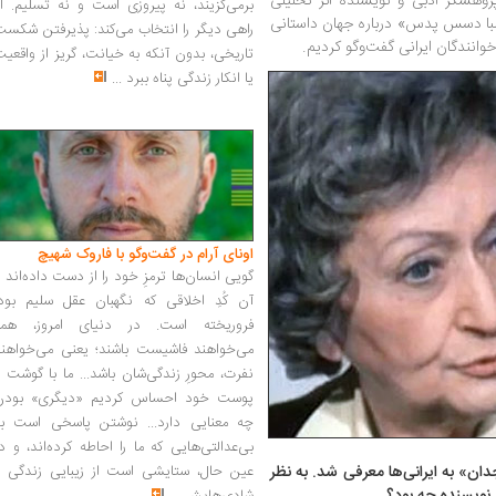
ژوهشگر ادبی و نویسنده اثر تحلیلی
برمی‌گزیند، نه پیروزی است و نه تسلیم. ا
آلبا دسس پدس» درباره جهان داستانی
راهی دیگر را انتخاب می‌کند: پذیرفتن شکس
خوانندگان ایرانی گفت‌وگو کردیم.
تاریخی، بدون آنکه به خیانت، گریز از واقعی
یا انکار زندگی پناه ببرد
...
اونای آرام در گفت‌وگو با فاروک شهیچ‭
گویی انسان‌ها ترمزِ خود را از دست داده‌اند 
آن کُدِ اخلاقی که نگهبان عقل سلیم بود،
فروریخته است. در دنیای امروز، همه
می‌خواهند فاشیست باشند؛ یعنی می‌خواهند
نفرت، محورِ زندگی‌شان باشد... ما با گوشت 
پوست خود احساس کردیم «دیگری» بودن
چه معنایی دارد... نوشتن پاسخی است به
بی‌عدالتی‌هایی که ما را احاطه کرده‌اند، و د
کتاب «عذاب وجدان» به ایرانی‌ها معرفی شد. به نظر
عین حال، ستایشی است از زیبایی زندگی و
 نویسنده چه بود؟