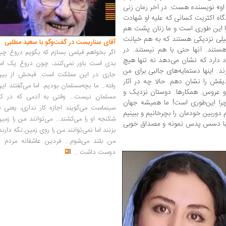
 او» نویسنده هست. در آخر رمان زنی
اه اکثریت کسانی که علیه او شهادت
را این ‌طوری است و ما زنان پشت هم
یلی نزدیکی هستند که به هم خیانت
آقای سناریست در گفت‌وگو با سعید مطلبی
ستند. آنها حتی با هم نیستند. در
اگر بخواهم فیلمی بسازم که بگویم دروغ چی
 دارد که نشان می‌دهد نه تنها هیچ
بدی است باور نمی‌کنند، چون دروغ یک امر
. اینها دستمایه‌های جالبی برای من
جاری در این مملکت است. قبحش از بین
یقش را نشان دهم. حالا چه در آثار
رفته... ما بچه‌مسلمان بودیم. اما می‌گفتند ای
 و عروس. همکارها. دوستان نزدیک و
مسلمان نیست... وقتی به آدمی که در کار
چرا این‌طوری است! ما همیشه جهان
سینماست می‌گویند اجازه کار نداری، یعنی ب
 دوربین خودمان را بچرخانیم و ببینیم
شکنجه او را می‌کشند... می‌توانند من را زمی
 آلبا دسس پدس نمونه و مصداق خوبی
بزنند اما نمی‌توانند من را روی زمین نگه دارند
من بلند می‌شوم... فردین عاشقانه مردم را
دوست داشت
...