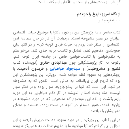
ارشی از بخش‌هایی از سخنان ناقدان این کتاب است:
 نگاه امروز تاریخ را خواندم
یه توحیدلو
اب حاضر ادامه پژوهش من در دوره دکترا با موضوع حیات اقتصادی
رانیان در عصر مشروطه است. درنهایت آن کار در حال مطالعه امور
تصادی از منظر خرد بودم به حیات فردی توجه کردم و در انتها برای
ع‌بندی، مفاهیم نظم، تعادل و تناسب برایم جدی شد. می‌خواستم
 نظم‌خواهی یا تناسب‌خواهی خاص در جامعه ایران توجه کنم.
توجه به آثار پژوهشگرانی چون
عبدالهادی حائری
(نویسنده کتاب
یع و مشروطیت
) و
سیدجواد طباطبایی
و
فریدون آدمیت
، با
یکردهایی به مفهوم نظم مواجه شدم. رویکرد این پژوهشگران این
د که تاریخ ایران بی‌التفات به مبانی است. نقدی که به مشروطه
‌شود، این است که تنها بر ایدئولوژی‌ها سوار بوده و بر تفکر سوار
ست. مثلا بحث امتناع اندیشه در آثار دکتر طباطبایی به این دوره
زمی‌گشت و نقد این موضوع که مفاهیمی که در دوره مشروطه بر
ان‌ها آمده، هنوز مستقر در آنچه در سنت بوده، هستند و معنای
رن‌شان را نیافتند.
 این کتاب این رویکرد را در مورد مفهوم عدالت درپیش گرفتم و این
ال را پی گرفتم که آیا مواجهه ما با مفهوم عدالت به همین‌گونه بوده