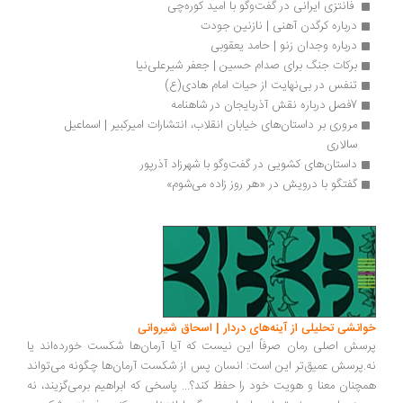
 فانتزی ایرانی در گفت‌وگو با امید کوره‌چی
درباره کرگدن آهنی | نازنین جودت
درباره وجدان زنو | حامد یعقوبی
برکات جنگ برای صدام حسین | جعفر شیرعلی‌نیا
تنفس در بی‌نهایت از حیات امام هادی(ع)
7فصل درباره نقش آذربایجان در شاهنامه
مروری بر داستان‌های خیابان انقلاب، انتشارات امیرکبیر | اسماعیل 
سالاری
داستان‌های کشویی در گفت‌وگو با‌ شهرزاد آذرپور‌
گفتگو با درویش در «هر روز زاده می‌شوم»
انشی تحلیلی از آینه‌های دردار | اسحاق شیروانی
سش اصلی رمان صرفاً این نیست که آیا آرمان‌ها شکست خورده‌اند یا
.پرسش عمیق‌تر این است: انسان پس از شکست آرمان‌ها چگونه می‌تواند
چنان معنا و هویت خود را حفظ کند؟... پاسخی که ابراهیم برمی‌گزیند، نه