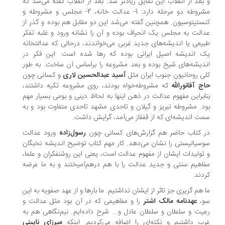
بعد از انقلاب این تمایل زیادتر شد. بعد از انقلاب گفته می‌شد که
مشروطه دو مرحله دارد: 1- عدالت ‌خانه، 2- مجلس و مشروطه و
ستیتوسیون. همچنین گفته می‌شد این دو مقابل هم بوده و گذر از
الت به مجلس یک انحراف بوده و آن را نشانه ورود و غلبه تفکر
یعی یا اندیشه‌های جدید غربی می‌خواندند، درحالی که عدالتخانه
 اندیشه اصیل ایرانی بوده که رها شده است. این فکر در
دیشه‌های شیخ بوده و بعد مشروعه را براساس آن ساخت. به‌ طور
ی روحانیون جنوب ایران مثل
آسید عبدالحسین لاری
و کسانی چون
ج آقانورالله
که مشروطه‌خواه بودند، روی مشروعه تکیه داشتند،
ابراین مفهوم عدالت در ذهن اینها به لحاظ دینی و بومی بسیار مهم
د. مشروطه تبریز و گیلان و تاحدی مشهد تاحدی متفاوت بود و به
ت اندیشه‌ای که از قفقاز می‌آمد، گرایش داشت.
 کتاب حاضر هم گزارش‌های کسانی چون
رسول‌زاده
ورود عدالت
سیالیستی را نشان می‌دهد. کار مهم کتاب توضیح اندیشه نخبگان
تولیدات ایشان از مفهوم عدالت است، یعنی این روشنفکران و علما،
اهیم سنتی و جدید عدالت را با هم در‌هم‌آمیختند و به ما عرضه
دند.
 هم گزیری جز تاثر از ایشان نداشتیم. ما بارها و از عهد صفویه به این
،
عهدنامه مالک اشتر
را و مفاهیمی که در آن بود مثل عدالت و
یت و سلطان و سلطان عادل و... شرح داده‌ایم. نیم‌نگاهی هم به
ب داشتیم و نکته‌ای را اضافه می‌کردیم. اینکه
میرزای نایینی