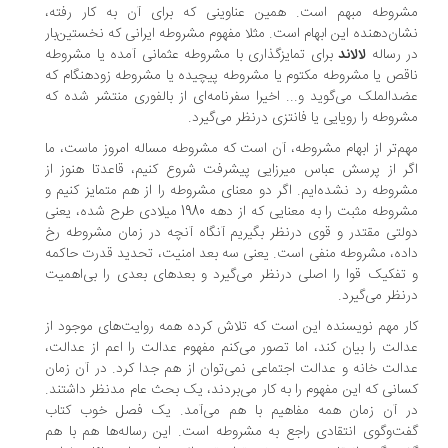
روطه مبهم است. همین عناوینی که برای آن به کار رفته،
ان‌دهنده این ابهام است. مثلا مفهوم مشروطه ایرانی که نخستین‌بار
 رساله
لالاند
برای تمایزگذاری با مشروطه عثمانی آمده یا مشروطه
قص یا مشروطه مکتوم یا مشروطه پیچیده یا مشروطه زودهنگام که
دالملک می‌گوید و... اخیرا سفرنامه‌ای از بالفوری منتشر شده که
روطه را رویایی یا فانتزی درنظر می‌گیرد.
م‌تر از ابهام مشروطه، آن است که مشروطه مساله امروز ماست، ما
ر از پرسش عباس میرزایی پیشرفت شروع کنیم، قاعدتا هنوز از
روطه رد نشده‌ایم. اگر دو معنای مشروطه را از هم متمایز‌ کنیم و
مشروطه مثبت را به معنایی که از دهه 1980 میلادی طرح شده، یعنی
لتی مقتدر و قوی درنظر بگیریم آنگاه آنچه در زمان مشروطه رخ
ده، مشروطه منفی است. یعنی سه بعد امنیت، تحدید قدرت حاکمه
تفکیک قوا را اصلی درنظر می‌گیرد و بعدهای بعدی را بی‌اهمیت
نظر می‌گیرد.
ر مهم نویسنده این است که تلاش کرده همه روایت‌های موجود از
الت را بیان کند، اما تصور می‌کنم مفهوم عدالت را اعم از عدالت،
الت خانه و عدالت اجتماعی نمی‌توان از هم جدا کرد. در آن زمان
انی که این مفهوم را به کار می‌بردند، یک بحث عام مدنظر داشتند.
 آن زمان همه مفاهیم با هم می‌آمد. یک فصل خوب کتاب
ت‌وگوی انتقادی راجع به مشروطه است. این رساله‌ها هم با هم