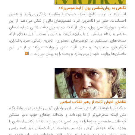
اهی به روان‌شناسی پول | ایما موسی‌زاده
سان‌ها با ترس، طمع، امید، حسرت و مقایسه زندگی می‌کنند و همین
ساسات، حتی در آگاه‌ترین افراد، تصمیم‌های مالی را شکل می‌دهد. از این
ظر، «روان‌شناسی پول» بیش از آنکه درباره پول باشد، کتابی درباره انسان
اصر و رابطه پرتنش او با مفهوم ثروت و دارایی است... اوزل به‌جای ارائه
خه‌های مستقیم یا توصیه‌های دستوری، تجربه زندگی سرمایه‌گذاران،
رآفرینان، میلیاردرها و حتی افراد عادی را روایت می‌کند و از دل این
ستان‌ها روایت خود را برمی‌سازد و بحث را به پیش می‌راند
...
اضای اخوان ثالث از رهبر انقلاب اسلامی
گیدن با فرهنگ کار عبثی است... این برادران آریایی ما و برادران وایکینگ،
ل اینکه سحرخیزتر از ما بوده‌اند و رفته‌اند جاهای خوب دنیا مسکن
ده‌اند... ما همین چیزها را نداریم. کسی نداریم از ما انتقاد بکند... استالین با
ود اینکه خودش گرجی بود، می‌خواست در گرجستان نیز همه روسی
ف بزنند...من میرم رو میندازم پیش آقای خامنه‌ای، من برای خودم رو