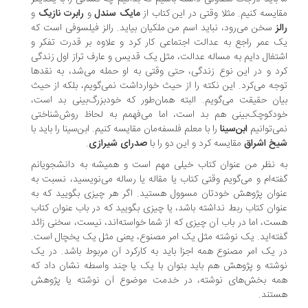
ایسه کنیم. مثلا وقتی در این کتاب از
مایک سندل
و
رابرت نازیک
و
لز
سخن می‌رود، نباید اسم من ملکیان بیاید. رالز فیلسوفی است که
 عمر راجع به عدالت اجتماعی کار کرد و علاوه بر قدرت تفکر و
تغال دایم به مساله عدالت، مثل یک قدیس و عارف تراز اول زندگی
د و در این نوع زندگی، حتی وقتی به او حمله می‌شد، به نقدها
جه می‌کرد. این نکته را از حیث خوارداشت نمی‌گویم، بلکه از حیث
ان حقیقت می‌گویم. البته همان‌طور که خودبزرگ‌بینی بد است،
دکوچک‌بینی هم بد است، اما می‌فهمم به لحاظ روش‌شناختی
ی‌توانیم
ابن‌سینا
را با معلم فلسفه‌مان مقایسه کنیم. ابن‌سینا را باید با
خ اشراق
مقایسه کرد و این دو را با
صدرای شیرازی
.
 نظر من عنوان کتاب خیلی مهم است و همیشه به دانشجویانم
ته‌ام و می‌گویم وقتی کتاب یا مقاله یا رساله می‌نویسید، نسبت به
وان پژوهش خودتان مسوول هستید. اگر هر چیزی بگویید که به
وان کتاب ربط نداشته باشد، یا چیزی بگویید که در باب عنوان کتاب
ت، اما در باب آن چیزی که از شما خواسته‌اند، نیست، سخنی زائد
ته‌اید. یک نوشته مثل یک امر مصنوع، یعنی مثل یک یخچال است.
 یک امر مصنوع همه اجزا باید به کارکرد آن مربوط باشد. در یک
شته و پژوهش هم باید بتوان با یک یا چند واسطه نشان داد که
ه بخش‌های نوشته، در خدمت موضوع آن نوشته یا پژوهش
تند.