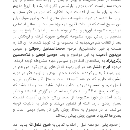
الت در عصر مشروطه و پیش و پس از آن نگاشته شده و از این
ث ممتاز است. کتاب نوعی تبارشناسی فکر و اندیشه یا تاریخ مفهوم
ت و برای ما بسیار اهمیت دارد. افکاری که سوار بر فکر سنتی و
می ما شده، در دوره مشروطه بسیار متنوع است و این سوال برای
 مطرح است که تولیدات فکری در حوزه سیاست و مسائل اجتماعی
 دوره مشروطه قوی‌تر و بیشتر بوده یا بعد از انقلاب؟ راجع به این
اهیم در رسائل دوره مشروطه کارهایی صورت گرفته و ای‌کاش در
د از انقلاب هم می‌دیدیم که مجموعه‌ای که تولید شده، به آن اندازه
ت یا خیر. نخستین‌بار مرحوم
محمداسماعیل رضوانی
و سپس
یدون آدمیت
به این موضوع و بعدا
موسی نجفی
و
غلامحسین
گری‌نژاد
به رساله‌های انتقادی و سیاسی دوره مشروطه توجه کردند.
حوم
ایرج افشار
هم در این زمینه تلاش‌های زیادی کرد. من هم در
ن زمینه کارهایی کرده‌ام. خلاصه حجم انبوهی از تولید فکر در دوره
روطه داریم که در هم آمیخته است و مثل آثار متفکران غربی،
ل‌بندی و تقسیم‌بندی‌های دقیق ندارد. شاید صد رساله باشد که
این کتاب راجع به 44 رساله کار کرده است. در گزارش اندیشه و تفکر
ید آمده در دوره مشروطه از لحاظ روش، کارهای آدمیت اهمیت
یار زیادی دارد. البته او تقطیع می‌کند و کمتر به دینیات توجه
‌کند، اما در مجموع به لحاظ روش بانی کار بسیار مهمی است و
دی‌ها تقریبا با همین روش پیش رفته‌اند.
 حدود یکی، دو دهه قبل از انقلاب تمایل به
شیخ فضل‌الله
پدید آمد