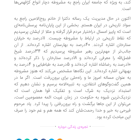
د، به ویژه که جامعه ایران راجع به مشروطه دچار انواع کژفهمی‌ها
ت.
نون در حال مدیریت یک رساله دکترا از خانم روح‌الامین راجع به
اد تاریخی در ایران هستم. بخشی از این پایان‌نامه پرسش‌نامه‌ای
ت که پاییز امسال دراختیار مردم قرار گرفته و مثلا از ایشان پرسیدیم
که نقاط تاریخی در ارتباط با مشروطه چیست. 11درصد به خیابان
ستارخان اشاره کردند. 40درصد به بهارستان اشاره کرده‌اند. از آن
جالب‌تر از مهم‌ترین رهبر مشروطه پرسیدیم که 34درصد شیخ
فضل‌الله را معرفی کرده‌اند و 18درصد ستارخان را ذکر کرده‌اند و
10درصد به رضاشاه اشاره کرده‌اند و 5درصد به طباطبایی و 4درصد به
بهانی اشاره کرده‌اند. این نگاه‌ها مشخص می‌کند که هنوز مشروطه
 عنوان مساله امروز ما و راه‌حلی برای برون‌رفت است. اگر ما در
ین گفت‌وگوهای انتقادی، به تنبیه‌الامه برسیم و نشان دهیم که
تبداد نزدیک به شرک است و تفکیک قوا همان است که
دیک‌ترین شیوه به حکومت در زمان غیبت ائمه معصومین است،
‌توان از این جاها برگشت و راه برون‌رفتی را پیدا کرد. یاد مرحوم
رحی به خیر و خدا رحمت‌شان کند که همه هم و غم خود را صرف
ن مباحث کرده بود.
.
.
...............
..............
تجربه‌ی زندگی دوباره