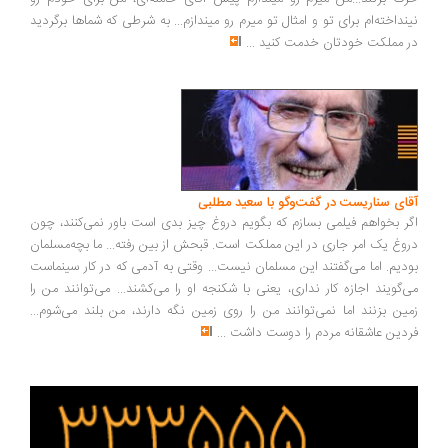
نداخته‌ام برای تو و امثال تو میرم رو میندازم... به شرطی که شماها برگردید
 مملکت خودتان خدمت کنید
...
ای سناریست در گفت‌وگو با سعید مطلبی
ر بخواهم فیلمی بسازم که بگویم دروغ چیز بدی است باور نمی‌کنند، چون
وغ یک امر جاری در این مملکت است. قبحش از بین رفته... ما بچه‌مسلمان
دیم. اما می‌گفتند این مسلمان نیست... وقتی به آدمی که در کار سینماست
‌گویند اجازه کار نداری، یعنی با شکنجه او را می‌کشند... می‌توانند من را
ین بزنند اما نمی‌توانند من را روی زمین نگه دارند، من بلند می‌شوم...
دین عاشقانه مردم را دوست داشت
...