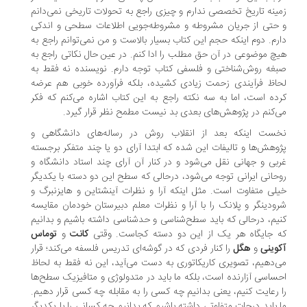
ینه تاریخ تخصصی ندارم و چیزی راجع به تحولات تاریخی نمی‌دانم
حتی از جریان مشروطه و مشروطه‌جویی اطلاعات سطحی و اندکی
رم. دوم اینکه حجم این کتاب بسیار بالاست و من نمی‌توانم راجع به
چ موضوعی در آن حق مطلب را ادا کنم. در عین حال نکاتی راجع به
غه روش‌شناختی و فلسفی کتاب توجه دارم. نویسنده نه فقط به
اظ فرآیندی زحمت زیادی کشیده، بلکه فرآورده خوبی هم عرضه
ده است، اما به سه نکته راجع به این کتاب اشاره می‌کنم که فکر
‌کنم در پژوهش‌های بعدی بد نیست مطمح نظر قرار گیرد.
ست اینکه بعد از انقلاب روش در رساله‌های دانشگاهی و
وهش‌ها و تالیفات این شده که ابتدا آرای دو یا چند متفکر برجسته
بی و جهانی نقل می‌شود و در کنار آن آرای چند استاد دانشگاه و
حانی ایرانی توجه می‌شود، درحالی که سطح این دو دسته با یکدیگر
لی متفاوت است. مثل اینکه آرا و نظرات آینشتاین و هایزنبرگ و
ودینگر و پلانک را با آرا و نظرات معلم دبیرستان خودمان مقایسه
یم، درحالی که باید سطح‌شناسی و حد‌شناسی داشته باشیم و بدانیم
 جایگاه هر یک از این دو دسته کجاست. وقتی
کانت
و
توماس
وینی
و
هگل
را کنار فردی که در گوشه‌ای تدریس فلسفه می‌کند؛ قرار
‌دهیم، تصویری کاریکاتوری به دست می‌آید، این نه فقط به لحاظ
ساسی آزارنده است، بلکه ما باید در متدولوژی و متافیزیک سطح‌ها
 رعایت کنیم، یعنی بدانیم چه کسی را به مقابله چه کسی قرار دهیم.
 باید درجات متفاوتی داشته باشیم که بدانیم چه کسانی را با یکدیگر