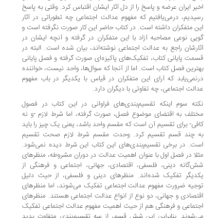
یر ایران عرضه و پاسخ را از دل آثار ایشان اقتباس کرد. وقتی به پاسخ
یدیم، درمی‌یافتیم که مفهوم عدالت اجتماعی چه تطوراتی در آثار
ن متفکران داشته است. در کتاب حاضر این کار صورت نگرفته است و
یی نوعی مصاحبه آزاد با این متفکران در گرفته و آنچه ایشان در
ارشان راجع به عدالت اجتماعی نوشته‌اند، بیان شده است. البته در
مت پایانی کتاب، تفکیک‌های پاکیزه‌ای صورت گرفته و فصل پایانی
ترین فصل کتاب است. اما از آنجا که سوال‌ها، واحد نیست، خواننده
نمی‌یابد که آرای این متفکران در قیاس با یکدیگر در باب مفهوم
الت اجتماعی، چه تفاوتی با دیگران دارد.
ته سوم اینکه تقسیم‌بندی‌های فراوانی در این کتاب در فصول
تلف به اقتضای موضوع فصل، صورت گرفته، اما شرط لازم -و نه
فی- برای تقسیم آن است که مقسم واحد باشد، یعنی یک چیز را باید
 چند قسم تقسیم کرد. وحدت مقسم شرط لازم صحت تقسیم
ت. در برخی تقسیم‌بندی‌های این کتاب این شرط دیده نمی‌شود.
لا در فصل اول با عنوان اهمیت عدالت در دوران مشروطه، منظرهای
‌گانه دینی، فلسفی، اقتصادی، جهانی، اجتماعی و فرهنگی از
دیگر تفکیک شده‌اند. منظرهای دینی و فلسفی، از حیث دلیل
جیه ضرورت مفهوم عدالت اجتماعی تفکیک می‌شوند، اما منظرهای
تصادی و جهانی، دو نوع از انواع عدالت اجتماعی هستند. منظرهای
تماعی و فرهنگی هم از حیث اهمیت مفهوم عدالت اجتماعی تفکیک
‌شوند. بنابراین این شش قسم، از سه تقسیم‌بندی متفاوت پدید