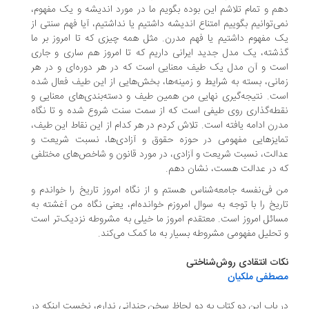
م و تمام تلاشم این بوده بگویم ما در مورد اندیشه و یک مفهوم،
ی‌توانیم بگوییم امتناع اندیشه داشتیم یا نداشتیم، آیا فهم سنتی از
 مفهوم داشتیم یا فهم مدرن. مثل همه‌ چیزی که تا امروز بر ما
شته، یک مدل جدید ایرانی داریم که تا امروز هم ساری و جاری
ت و آن مدل یک طیف معنایی است که در هر دوره‌ای و در هر
انی، بسته به شرایط و زمینه‌ها، بخش‌هایی از این طیف فعال شده
ت. نتیجه‌گیری نهایی من همین طیف و دسته‌بندی‌های معنایی و
طه‌گذاری روی طیفی است که از سمت سنت شروع شده و تا نگاه
رن ادامه یافته است. تلاش کردم در هر کدام از این نقاط این طیف،
ایزهایی مفهومی در حوزه حقوق و آزادی‌ها، نسبت شریعت و
الت، نسبت شریعت و آزادی، در مورد قانون و شاخص‌های مختلفی
 در عدالت هست، نشان دهم.
 فی‌نفسه جامعه‌شناس هستم و از نگاه امروز تاریخ را خواندم و
ریخ را با توجه به سوال امروزم خوانده‌ام، یعنی نگاه من آغشته به
ائل امروز است. معتقدم امروز ما خیلی به مشروطه نزدیک‌تر است
تحلیل مفهومی مشروطه بسیار به ما کمک می‌کند.
ات انتقادی روش‌شناختی
طفی ملکیان
 باب این دو کتاب به دو لحاظ سخن چندانی ندارم، نخست اینکه در