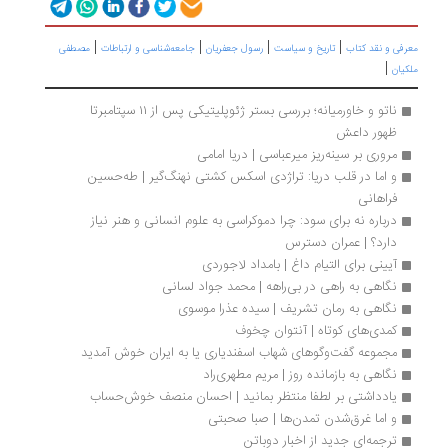
|
|
|
|
رفی و نقد کتاب
تاریخ و سیاست
رسول جعفریان
جامعه‌شناسی و ارتباطات
مصطفی
|
یان
ناتو و خاورمیانه؛ بررسی بستر ژئوپلیتیکی پس از ۱۱ سپتامبرتا 
ظهور داعش
مروری بر سینه‌ریز میرعباسی | دریا امامی
و اما در قلب دریا: تراژدی اسکس کشتی نهنگ‌گیر | طه‌حسین 
فراهانی
درباره نه برای سود: چرا دموکراسی به علوم انسانی و هنر نیاز 
دارد؟ | عمران دسترس
آیینی برای التیام داغ | بامداد لاجوردی
نگاهی به راهی در بی‌راهه | محمد جواد لسانی
نگاهی به رمان تشریف | سیده عذرا موسوی 
کمدی‌های کوتاه | آنتوان چخوف
مجموعه گفت‌و‌گوهای شهاب اسفندیاری یا به ایران خوش آمدید
نگاهی به بازمانده روز | مریم مطهری‌راد
یادداشتی بر لطفا منتظر بمانید | احسان منصف خوش‌حساب
و اما غرق‌شدن تمدن‌ها | صبا صحبتی
ترجمه‌ای جدید از اخبار دوباتن