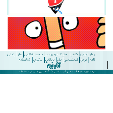
رمان ایرانی
خاطره، سفرنامه و روایت
جامعه شناسی
هنر
زندگی
نامه
مرجع
کتابشناسی
نقد
بایگانی
پیگیری
شناسنامه
کلیه حقوق محفوظ است و بازنشر مطالب با ذکر
کتاب نیوز
و درج لینک، بلامانع .