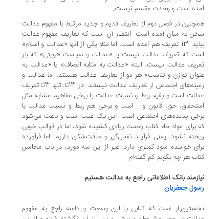
ده است و وحدت مقسم نیست.
چنین در فصل دوم از تعاریف قدیم و جدید مرتبط با مفهوم عدالت
ن به میان آمده است. انتظار آن است که تعاریف مفهوم عدالت
بیاید. 13 تعریف هم آمده است، اما مثلا یکی از آنها «عدالت و اسلام»
ت که تعریف عدالت نیست یا «عدالت و سیاست هویتی» که باز
ریف عدالت نیست. البته «عدالت به مثابه انصاف» یا «عدالت به
وان توازن و تناسب» هر دو از تعاریف عدالت هستند، اما عدالت و
زمینه‌های اجتماعی از تعاریف عدالت نیستند. در 13تا، تنها 3‌تا تعریف
الت است و بقیه ربط و نسبت عدالت با برخی مفاهیم مشابه مثل
تحقاق، حق، قانون و... است و برخی هم ربط و نسبت عدالت با
خی پدیده‌های اجتماعی است. این یک عیب است و باعث می‌شود
 برای مواد خام کتاب زحمت زیادی کشیده شود، اما در قوالب خوبی
خته نشود. یعنی فرآیند نفس‌گیر و طاقت‌شکن داریم، اما فرآورده
ای خواننده سود کمتری دارد. غیر از این سه مورد، در باب محاسن
اب هر چه بگویم کم گفته‌ام.
ازمند بانک اطلاعاتی راجع به عدالت هستیم
ول جعفریان
ستین‌بار است که کتابی با این وسعت و دامنه راجع به مفهوم