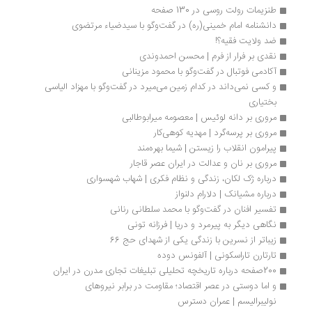
طنزیمات رولت روسی در 130 صفحه
دانشنامه امام خمینی(ره) در گفت‌وگو با سیدضیاء مرتضوی
ضد ولایت فقیه؟! 
نقدی بر فرار از فرم | محسن احمدوندی
آکادمی فوتبال در گفت‌وگو با محمود مزینانی
و کسی نمی‌داند در کدام زمین می‌میرد در گفت‌وگو با مهزاد الیاسی 
بختیاری
مروری بر دانه لوئیس | معصومه میرابوطالبی
مروری بر پرسه‌گرد | مهدیه کوهی‌کار
پیرامون انقلاب را زیستن | شیما بهره‌مند
مروری بر نان و عدالت در ایران عصر قاجار
درباره ژک لکان، زندگی و نظام فکری | شهاب شهسواری
درباره مشیانک | دلارام دلنواز
تفسیر افنان در گفت‌وگو با محمد سلطانی رنانی
نگاهی دیگر به پیرمرد و دریا | فرزانه تونی
زیباتر از نسرین با زندگی یکی از شهدای حج 66
تارتارن تاراسکونی | آلفونس دوده
200صفحه درباره تاریخچه تحلیلی تبلیغات تجاری مدرن در ایران
و اما دوستی در عصر اقتصاد؛ مقاومت در برابر نیروهای 
نولیبرالیسم | عمران دسترس