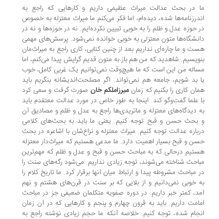
 در بحث عدالت میراث عظیمی داریم و کارهایی که راجع به
درزنامه‌ها شده، دیده‌ام، اما فکر می‌کنم ما میراث معتزله به خصوص
 حوزه عدل و ظلم را به خوبی تبیین نکرده‌ایم. نه در حوزه‌ها و نه در
نشگاه‌ها متون معتزلی به خوبی خوانده نمی‌شود. پرسش‌های مهمی
ت و ما چاره‌ای نداریم بعد از چنین کتابی، کاری راجع به میراث‌مان
ویسیم. شاهدید که من هم باز به متون قدیم گرایش پیدا می‌کنم، اما
اله من این است که ما هیچ‌وقت نمی‌توانیم یک غربی کامل، خوب
 بد شویم، جامعه هم نمی‌تواند. اگر مصلحت‌اندیشانه بنگریم باید
ان کاری را بکنیم که زمان
میرزاملکم خان
صورت گرفت و سعی کرد
 علما گفت‌وگو کند. اینجا به ‌طور خاص در مورد عدالت معتقدم باید
 دیدگاه‌های معتزله و ماتریدی‌ها راجع به عدل و ظلم و مصادیق آن
بحث حسن و قبح توجه کنیم. یعنی ما باید به بحث‌های کلامی
باره عدالت توجه کنیم. میراث معتزله و نزاع‌شان با اشاعره در بحث
ن و قبح بسیار اهمیت دارد. ما مدعی هستیم که میراث‌دار معتزله
تیم درحالی که به مباحث حسن و قبح و عدل و ظلم که مهم‌ترین
احث شناخته می‌شوند، توجه زیادی نداریم. می‌شود رگه‌های سنت را
 مباحث مشروطه پیدا و ارتباط میان آنها برقرار کرد. ما تاریخ کلام را
 خوبی نمی‌دانیم و از بلایی که بر سنت در قرن‌های هشتم و نهم
د، کمتر خبر داریم. در دوره صفویه متکلمان ضعیفی جز در مباحث
امت داریم. باید به قرون چهارم و پنجم و کارهایی که در آن زمان
جام شده، توجه کنیم. خلاصه آنکه ما حجم زیادی نوشته راجع به