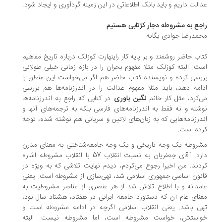
الت داریم و باید بانک اطلاعاتی در این زمینه گردآوری و ایجاد شود.
جع به مشروطه دچار کژتابی هستیم
مدرضا جوادی یگانه
اب حاضر روشمند و بر پایه کار راینهارت کوزلک درباره تاریخ مفاهیم
ت. البته کوزلک مثلا مفهوم بحران را در بازه زمانی خیلی طولانی
رسی کرده و نویسنده کتاب حاضر هم اگر می‌خواست این منطق را
امه دهد، باید مثلا مفهوم عدالت را در اندرزنامه‌ها هم بررسی
‌کرد، مثل کار خانم
نگین یاوری
در کتابی که راجع به اندرزنامه‌ها
شته و نه فقط به اندرزنامه‌های فارسی بلکه به ترجمه‌های آنها و
درزنامه‌هایی که به زبان‌های لاتین و سریانی هم نوشته شده، توجه
ده است.
روطه یک وجه تاریخی و یک وجه جامعه‌شناختی به معنای مدرن
دارد. آقای جعفریان به نسبت انقلاب 57 با انقلاب مشروطه اشاره
دند. من اخیرا رجوع می‌کردم، دیدم نهایت تلاشی که به ویژه در
نون اساسی جمهوری اسلامی شد، تهی‌سازی از مشروطه است. یعنی
مدانه و با اطلاع تلاش شد از هر عنصری از عناصر مشروطیت به
نای عام آن که دستاورد جامعه ایرانی در هفتاد، هشتاد سال بود،
ی باشد. یعنی انقلاب اسلامی اگرچه در ادامه مشروطه است و
استش، خواست مشروطه است، اما مشروطه نیست. البته