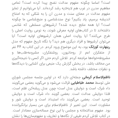
ت؟ اساسا چگونه مفهوم عدالت نضج پیدا کرده است؟ تمامی
اهیم مدرن در غرب هم لایه‌لایه رشد کرده‌اند. آیا می‌توانیم از تمایز
هوم عدالت در معنای سنت و مدرن آن را به شکلی که به امتناع
دیشه برسیم، یاد بکنیم؟ نوع سندشناسی و منبع‌شناسی ما چگونه
ت؟ آیا همه منابع دیده شده؟ آرشیوهای مسلطی که شانس
شته‌اند تا در کتاب‌های اولیه معرفی شوند، به نوعی روایت اصلی را
ح می‌کنند؟ آیا روایت اصلی همان آرشیوهای اولیه است؟ آیا
‌توان آرشیوها و افراد دیگری هم دید؟ با نگاه تاریخ مفهوم که مدل
نهارت کوزلک
بود، به این موضوع ورود کردم. در این کتاب به 44 نفر
 متفکران اعم از روحانیون، روشنفکران، مشروعه‌طلب‌ها و
روطه‌خواه‌ها مراجعه کردم. تلاش کردم حتی اگر کسی با نتیجه‌گیری
 مخالف باشد، در بخش گزارش یک منبعی برای آشنایی با دیدگاه‌ها
نظرات مختلف داشته باشد.
ظم‌الاسلام کرمانی
جمله‌ای دارد که در اولین جلسه مجلس شورای
ی توسط
محمد طباطبایی
قرائت می‌شود و می‌گوید بعضی می‌گویند
ء شرک است و دوایش عدل است؛ چون عدل ریشه‌کن ظلم است،
ذا دوایش عدالت است. بعضی گویند داء شرک است و دوایش
حید است. بعضی می‌گویند داء استبداد است و دوایش شور و
اورت است. این تعبیر از ناظم‌الاسلام برای من بسیار برانگیزاننده
د. مفهوم عدالتخانه و مجلس با این نوع مساله‌سازی معنادار است.
 کتاب تلاش کردم طیفی از نگاه‌ها و تعاریف و مفهوم‌سازی‌ها را نشان