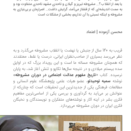
 بعد از انقلاب؟... مشروطه تبریز و گیلان و تاحدی مشهد تاحدی متفاوت بود و
 سمت اندیشه‌ای که از قفقاز می‌آمد، گرایش داشت... اصرارمان بر بی‌نیازی به
روطه و اینکه نسبتی با آن نداریم، بخشی از مشکلات است
سن آزموده | اعتماد
قریب به 120 سال از جنبش یا نهضت یا انقلاب مشروطه می‌گذرد و به
ر می‌رسد بسیاری از صاحب‌نظران ایرانی، درست یا غلط، معتقدند
 همچنان مشروطه مساله ما است و این رویداد بزرگ که در اوایل
ه بیستم میلادی و در نتیجه سال‌ها تکاپو و تنش آغاز شد، به پایان
سیده. کتاب «
تاریخ مفهوم عدالت اجتماعی در دوران مشروطه
»
شته
سمیه توحیدلو
، عضو هیات علمی پژوهشگاه علوم انسانی و
العات فرهنگی یکی از جدیدترین این تحقیقات است که چنان‌که از
وانش بر می‌آید به گردآوری و بررسی یکی از اساسی‌ترین مفاهیم
ری بشر در آینه آثار و نوشته‌های متفکران و نویسندگان و نخبگان
ری ایران در دوران مشروطه می‌پردازد.