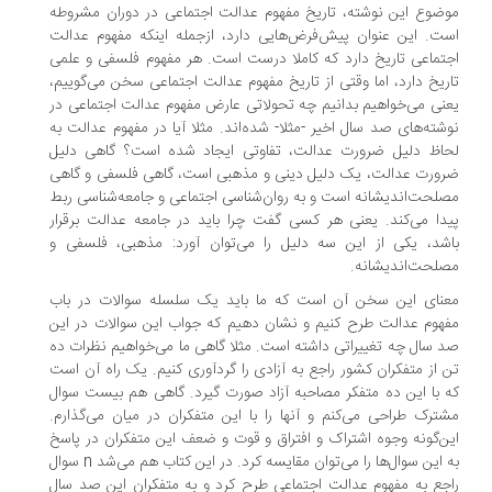
ضوع این نوشته، تاریخ مفهوم عدالت اجتماعی در دوران مشروطه
ت. این عنوان پیش‌فرض‌هایی دارد، ازجمله اینکه مفهوم عدالت
تماعی تاریخ دارد که کاملا درست است. هر مفهوم فلسفی و علمی
ریخ دارد، اما وقتی از تاریخ مفهوم عدالت اجتماعی سخن می‌گوییم،
نی می‌خواهیم بدانیم چه تحولاتی عارض مفهوم عدالت اجتماعی در
شته‌های صد سال اخیر -مثلا- شده‌اند. مثلا آیا در مفهوم عدالت به
اظ دلیل ضرورت عدالت، تفاوتی ایجاد شده است؟ گاهی دلیل
ورت عدالت، یک دلیل دینی و مذهبی است، گاهی فلسفی و گاهی
لحت‌اندیشانه است و به روان‌شناسی اجتماعی و جامعه‌شناسی ربط
دا می‌کند. یعنی هر کسی گفت چرا باید در جامعه عدالت برقرار
شد، یکی از این سه دلیل را می‌توان آورد: مذهبی، فلسفی و
لحت‌اندیشانه.
نای این سخن آن است که ما باید یک سلسله سوالات در باب
هوم عدالت طرح کنیم و نشان دهیم که جواب این سوالات در این
 سال چه تغییراتی داشته است. مثلا گاهی ما می‌خواهیم نظرات ده
 از متفکران کشور راجع به آزادی را گردآوری کنیم. یک راه آن است
 با این ده متفکر مصاحبه آزاد صورت گیرد. گاهی هم بیست سوال
ترک طراحی می‌کنم و آنها را با این متفکران در میان می‌گذارم.
ن‌گونه وجوه اشتراک و افتراق و قوت و ضعف این متفکران در پاسخ
به این سوال‌ها را می‌توان مقایسه کرد. در این کتاب هم می‌شد n سوال
جع به مفهوم عدالت اجتماعی طرح کرد و به متفکران این صد سال