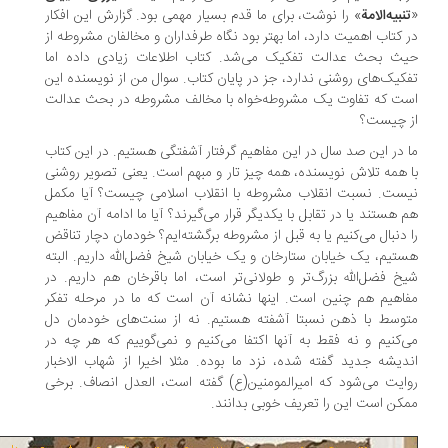
نبیه‌الامة
» را نوشت، برای ما قدم بسیار مهمی بود. گزارش این افکار
 کتاب اهمیت دارد، اما بهتر بود نگاه طرفداران و مخالفان مشروطه از
ث بحث عدالت تفکیک می‌شد. کتاب اطلاعات زیادی داده اما
کیک‌های روشنی ندارد، جز در پایان کتاب. سوال من از نویسنده این
ت که تفاوت یک مشروطه‌خواه با مخالف مشروطه در بحث عدالت
 چیست؟
 در این صد سال در این مفاهیم گرفتار آشفتگی هستیم. در این کتاب
 همه تلاش نویسنده، همه‌ چیز تار و مبهم است. یعنی تصویر روشنی
ست. نسبت انقلاب مشروطه با انقلاب اسلامی چیست؟ آیا مکمل
 هستند یا در تقابل با یکدیگر قرار می‌گیرند؟ آیا ما ادامه آن مفاهیم
 دنبال می‌کنیم یا به قبل از مشروطه برگشته‌ایم؟ خودمان دچار تناقض
تیم، یک خیابان ستارخان و یک خیابان شیخ فضل‌الله داریم. البته
خ فضل‌الله بزرگ‌تر و طولانی‌تر است، اما باقرخان هم داریم. در
اهیم هم چنین است. اینها نشانه آن است که ما در مرحله تفکر
وسط با ذهن نسبتا آشفته هستیم. نه از سنت‌های خودمان دل
‌کنیم و نه فقط به آنها اکتفا می‌کنیم و نمی‌گوییم که هر چه در
دیشه جدید گفته شده، نزد ما بوده. مثلا اخیرا از شهاب الاخبار
ایت می‌شود که امیرالمومنین(ع) گفته است، العدل انصاف. برخی
کن است این را تعریف خوبی بدانند.