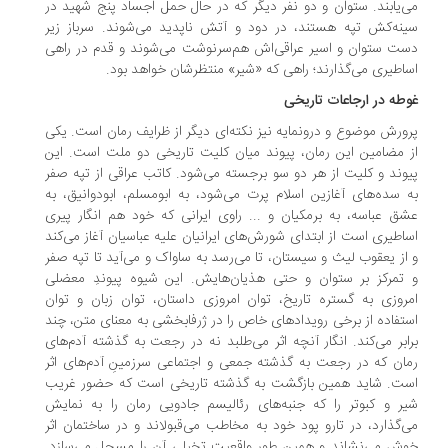
‌یابند. ستوان و دو نفر دیگر که در حال حمل اجساد پنج شهید در
نه‌کش تپه هستند، در دود و آتش ناپدید می‌شوند. سرباز زیر
ت ستوان و اسیر عراقی‌اش هم‌سرنوشت می‌شوند و قدم در راهی
اطیری می‌گذارند؛ راهی که «شیر» منتظرشان خواهد بود.
طه در ارجاعات تاریخی
ورش موضوع و درونمایه نیز نکته‌ای دیگر از ظرایف رمان است. یکی
 مضامین این رمان، پیوند میان کلیت تاریخی دو ملت است. این
وند و کلیت از هر دو سو برجسته می‌شود. کاتب عراقی از تپه صفر
 سده‌های آغازین اسلام پرت می‌شود، به ابومسلم، ابودوانیق، به
ق عباسه، به برمکیان و ... راوی ایرانی که خود هم انگار پیری
اطیری است از ابتدای شورش‌های ایرانیان علیه عباسیان آغاز می‌کند
از یعقوب لیث و سیستان، تا می‌رسد به ساواک و می‌آید تا تپه صفر
تمرکز بر ستوان و حتی هذیان‌هایش. این شیوه پیوندِ معضلی
روزی به گستره تاریخ، توان امروزی داستان، توان زبان و توان
تفاده از برخی رویدادهای خاص را در ژرفابخشی به معنای متن، چند
ابر می‌کند. انگار آنچه اثر می‌طلبد نه در رجعت به گذشته آدم‌های
ان که در رجعت به گذشته جمعی و اجتماعی سرزمینِ آدم‌های اثر
ت. شاید همین بازگشت به گذشته تاریخی است که حضور غریب
ر و کبوتر را که جنبه‌های رئالیسم جادویی رمان را به نمایش
‌گذارد، در تارو پود خود به مخاطب می‌قبولاند و در ساختمان اثر
ش می‌نشاند و همین طور واقعیت تخیلی آن را مسجل می‌سازد.