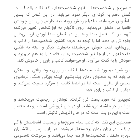
سرپیچی شخصیت‌ها ـ آنهم شخصیت‌هایی که نظامی‌اند ! ـ در
ل دهم به گونه‌ای دیگر نمود می‌یابد. در این فصل که بسیار
مأنوس می‌نماید، ظاهرا چرخش زاویه دید داریم. ولی این چرخش
هرا بی منطق می‌نماید. راوی ناگهان به اول‌شخص تغییر می‌کند؛
هم در یک فصل جدا و همین در فصلی جدا آوردن آن، بی‌دلیل
وه‌اش می‌دهد اما با توجه به حرف ناشنوی شخصیت‌ها از کاتب و
وی‌شان، اینجا خوش می‌نشیند؛ به‌عبارت دیگر و البته به شکلی
حکه‌وار در اینجا نیز شخصیت رمان، قاعده را به هم می‌ریزد و
دش را به گفت می‌آورد. او می‌خواهد کاتب و راوی را خاموش کند.
ن شیوه برخورد شخصیت‌ها با کاتب و راوی خود، وقتی برجستگی
‌یابد که به محتوای رمان بیندیشیم. اینکه ویژگی جنگ، فرمانبری
ض از مافوق است اما در اینجا کاتب از سرگرد تبعیت نمی‌کند و
گران از کاتب و راوی خود .
هیدی که مورد بحث قرار گرفت، نوشتار را ارجحیت می‌بخشد و
لف را در حاشیه می‌نشاند. او در حال فروپاشی است، رو به احتضار
ت و این روایت است که در حال آفرینش کاتبش است.
چنین این نکته که کاتب مدام سرنخ‌ها و وضعیت اشخاصش را گم
‌کند، در پایان رمان برجسته‌تر می‌شود. در پایان پس از آتشباران
باره منطقه، شخصیت‌ها از هم جدا می‌افتند و سرنوشت نامعلومی