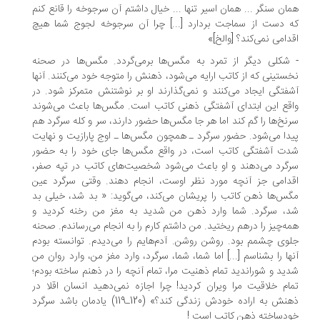
ان سنگر ... همان اسیر تنها ... خیال داشتم آن سرجوخه را قانع کنم
 دست از سماجت بردارد [...] چرا آن سرجوخه لجوج شما هیچ
دامی نمی‌کند؟ [والخ]»
شکلی دیگر از تمرد به مگس‌ها برمی‌گردد. مگس‌ها در صحنه
ستینی که از کاتب ارایه می‌شود، ذهنش را متوجه خود می‌کنند. آنها
فتگی ایجاد می‌کنند و نمی‌گذارند او بر نوشتنش متمرکز شود. در
قع این ابتدای آشفتگی ذهنی کاتب است. مگس‌ها باعث می‌شوند
نخ‌ها را گم کند اما هر جا مگس‌ها حضور دارند، سر و کله سرگرد هم
دا می‌شود. حضور سرگرد ـ همچون مگس‌ها ـ اوج پارازیت و نهایت
ت آشفتگی کاتب است، در واقع مگس‌ها جای خود را به حضور
گرد می‌دهند و او باعث می‌شود شخصیت‌های کاتب در تپه صفر،
دامی جز آنچه مورد نظر اوست، انجام دهند. وقتی سرگرد عین
س‌ها ذهن کاتب را پریشان می‌کند، می‌گوید: « بد شد، خیلی بد
، سرگرد. شما وارد ذهن من شدید به مغز من رخنه کردید و
ه‌چیز را درهم ریختید. من داشتم کارم را به انجام می‌رساندم. صحنه
وی چشمم بود. روشن روشن. آدم‌هایم را می‌دیدم. توانسته بودم
ها را بشناسم [...] اما شما، شما، سرگرد، وارد مغز من، وارد روان من
ید و شوراندید تمام ذهنیت مرا، تمام آنچه ‌را در ذهنم ساخته بودم؛
ام خلاقیت مرا ویران کردید! چرا اجازه نمی‌دهید انسان اقلا در
ذهنش به اراده خودش زندگی کند؟» (120ـ119) یادمان باشد سرگرد
دساخته ذهن کاتب است !