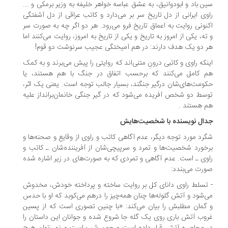
ن باد و ابودوانیق، به عشق عباسه خواهر خلیفه به وزیر برمکی و ...
وی ایرانی از دل تاریخ سر بر می‌دارد و کاتب عراقی از دل آشفتگی
نونی روایت به اعماق تاریخ فرو می‌رود. هر دو اگر چه به صورت سر
ته، یکی از امروز به تاریخ و یکی از تاریخ به امروز، روایت می‌کنند اما
 دو یک هدف دارند: در هم آمیختگی عجیب سرنوشت دو قوم!
نکه راوی و کاتبی درونِ متنی‌اند که روایتی را پیش می‌برند و به کمک
م کامل می‌کنند که برحسب اتفاق در جنگ با هم هستند، یا
ومت‌های‌شان درگیر جنگند، بسیار جالب توجه است. یعنی یک اثر،
سط دو شخص آفریده می‌شود که در گیر جنگی خانمان‌برانداز علیه
 هستند .
دال نویسنده با شخصیت‌هایش
رد مورد توجه دیگر، عدم آگاهی کاتب و راوی از وقایع و صحنه‌ها و
خورد شخصیت‌ها و تمرد و سرپیچی‌شان از آفریننده‌شان ـ کاتب و
وی ـ است. عدم آگاهی و تمردی که به صورت‌های در زیر اشاره شده
رت می‌بندد:
تسلط راوی دانای کل بر روایت ساخته و پرداخته خودش، مخدوش
‌شود و آتش گلوله‌ها چنان همه‌چیز را درهم می‌کوبد که او با حدس
گمان مطلبش را بیان می‌کند: «با چنین تصوری است که از پسین
وب آتش باری روی یک گله جا شروع شده و جوانان این داستان را