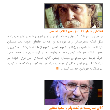
اضای اخوان ثالث از رهبر انقلاب اسلامی
گیدن با فرهنگ کار عبثی است... این برادران آریایی ما و برادران وایکینگ،
ل اینکه سحرخیزتر از ما بوده‌اند و رفته‌اند جاهای خوب دنیا مسکن
ده‌اند... ما همین چیزها را نداریم. کسی نداریم از ما انتقاد بکند... استالین با
ود اینکه خودش گرجی بود، می‌خواست در گرجستان نیز همه روسی
ف بزنند...من میرم رو میندازم پیش آقای خامنه‌ای، من برای خودم رو
نداخته‌ام برای تو و امثال تو میرم رو میندازم... به شرطی که شماها برگردید
 مملکت خودتان خدمت کنید
...
ای سناریست در گفت‌وگو با سعید مطلبی