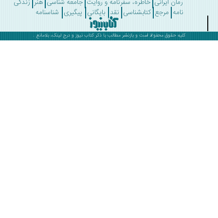
رمان ایرانی
خاطره، سفرنامه و روایت
جامعه شناسی
هنر
زندگی
نامه
مرجع
کتابشناسی
نقد
بایگانی
پیگیری
شناسنامه
کلیه حقوق محفوظ است و بازنشر مطالب با ذکر
کتاب نیوز
و درج لینک، بلامانع .