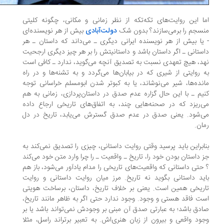
ا این روایت‌های تکه‌تکه از نظر زمانی و مکانی، چگونه کلیتی
سجم را برمی‌سازند؟ بدون شک
دولت‌آبادی
بیش از هر نویسنده‌ای
یا بیش از هر نویسنده ایرانی دیگری ـ می‌داند که داستان ـ هر
ستانی ـ اگر داستان باشد و داستانیتش را بر هر چیز دیگری ارجحیت
د، هیچ تعهدی نسبت به تصدیق آنچه می‌گوید، ندارد ـ کافی است
 روایتی از شیری که در بیابان‌ها می‌گردد و به تشنه‌ها و در راه
نده‌ها، شیر می‌نوشاند، یا به کبوتر شدن ابومسلم خراسانی توجه
یم ـ با این حال گزاره عدم صدق در داستان‌پردازی، زمانی به هم
‌ریزد که در صحنه‌هایی چند، به اتفاق‌های تاریخی ارجاع داده
‌شود. یعنی صدق در عدم صدق گسترش می‌یابد، تاریخ در دل
ان.
ابراین باید پرسید وقتی روایت داستانی، چیزی را تصدیق نمی‌کند به
 داستان بودن خود را، تاریخ ـ واقعیت ـ را چرا وارد متن خود می‌کند
حتی داستانی که واقعیت‌های تاریخی را مدام یادآور می‌شود، باز هم
ید داستانی بگوید نه تاریخ. مرز میان روایت داستانی و روایت
ریخی همین است. یعنی بر خلاف تاریخ، داستان، برساخت هویتی
ت فاقد هستی و وجود. وجود ندارد حتی اگر به ظاهر مانند تاریخ،
دق باشد؛ به عبارتی صدق آن مبنی بر وجودش نمی‌تواند باشد یا بر
ود واقعی و بیرون از زبان هنری‌اش. به تعبیر برتراند راسل، مثلا