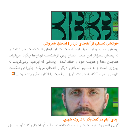
انشی تحلیلی از آینه‌های دردار | اسحاق شیروانی
سش اصلی رمان صرفاً این نیست که آیا آرمان‌ها شکست خورده‌اند یا
.پرسش عمیق‌تر این است: انسان پس از شکست آرمان‌ها چگونه می‌تواند
چنان معنا و هویت خود را حفظ کند؟... پاسخی که ابراهیم برمی‌گزیند، نه
روزی است و نه تسلیم. او راهی دیگر را انتخاب می‌کند: پذیرفتن شکست
ریخی، بدون آنکه به خیانت، گریز از واقعیت یا انکار زندگی پناه ببرد
...
ونای آرام در گفت‌وگو با فاروک شهیچ
یی انسان‌ها ترمزِ خود را از دست داده‌اند و آن کُدِ اخلاقی که نگهبان عقل