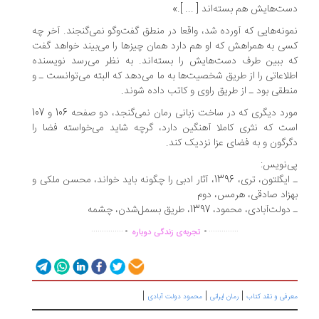
ت‌هایش هم بسته‌اند [ ... ].»
ونه‌هایی که آورده شد، واقعا در منطق گفت‌وگو نمی‌گنجند. آخر چه
ی به همراهش که او هم دارد همان چیز‌ها را می‌بیند خواهد گفت
 ببین طرف دست‌هایش را بسته‌اند. به نظر می‌رسد نویسنده
لاعاتی را از طریق شخصیت‌ها به ما می‌دهد که البته می‌توانست ـ و
طقی بود ـ از طریق راوی و کاتب داده شوند.
مورد دیگری که در ساخت زبانی رمان نمی‌گنجد، دو صفحه 106 و 107
ت که نثری کاملا آهنگین دارد، گرچه شاید می‌خواسته فضا را
رگون‌ و به فضای عزا نزدیک کند.
‌نویس:
ـ ایگلتون، ‌تری، 1396، آثار ادبی را چگونه باید خواند، محسن ملکی و
زاد صادقی، هرمس، دوم
ولت‌آبادی، محمود، 1397، طریق بسمل‌شدن، چشمه
.
.
...............
..............
تجربه‌ی زندگی دوباره
|
|
|
رفی و نقد کتاب
رمان ایرانی
محمود دولت آبادی