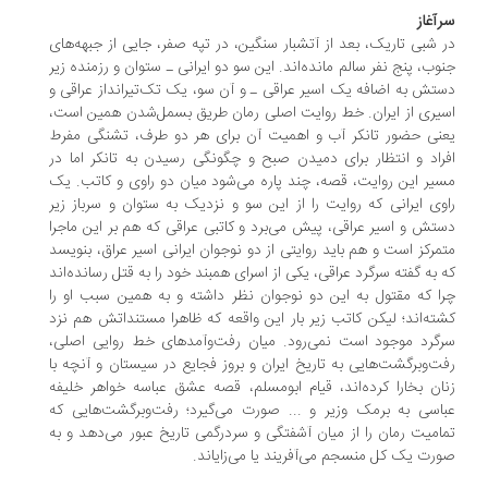
آغاز
 شبی تاریک، بعد از آتشبار سنگین، در تپه صفر، جایی از جبهه‌های
وب، پنج نفر سالم مانده‌اند. این سو دو ایرانی ـ ستوان و رزمنده زیر
تش به اضافه یک اسیر عراقی ـ و آن سو، یک تک‌تیرانداز عراقی و
یری از ایران. خط روایت اصلی رمان طریق بسمل‌شدن همین است،
نی حضور تانکر آب و اهمیت آن برای هر دو طرف، تشنگی مفرط
راد و انتظار برای دمیدن صبح و چگونگی رسیدن به تانکر اما در
یر این روایت، قصه، چند پاره می‌شود میان دو راوی و کاتب. یک
وی ایرانی که روایت را از این سو و نزدیک به ستوان و سرباز زیر
تش و اسیر عراقی، پیش می‌برد و کاتبی عراقی که هم بر این ماجرا
مرکز است و هم باید روایتی از دو نوجوان ایرانی اسیر عراق، بنویسد
 به گفته سرگرد عراقی، یکی از اسرای همبند خود را به قتل رسانده‌اند
ا که مقتول به این دو نوجوان نظر داشته و به همین سبب او را
ته‌اند؛ لیکن کاتب زیر بار این واقعه که ظاهرا مستنداتش هم نزد
گرد موجود است نمی‌رود. میان رفت‌وآمدهای خط روایی اصلی،
ت‌وبرگشت‌هایی به تاریخ ایران و بروز فجایع در سیستان و آنچه با
ان بخارا کرده‌اند، قیام ابومسلم، قصه عشق عباسه خواهر خلیفه
اسی به برمک وزیر و ... صورت می‌گیرد؛ رفت‌وبرگشت‌هایی که
امیت رمان را از میان آشفتگی و سردرگمی تاریخ عبور می‌دهد و به
رت یک کل منسجم می‌آفریند یا می‌زایاند.