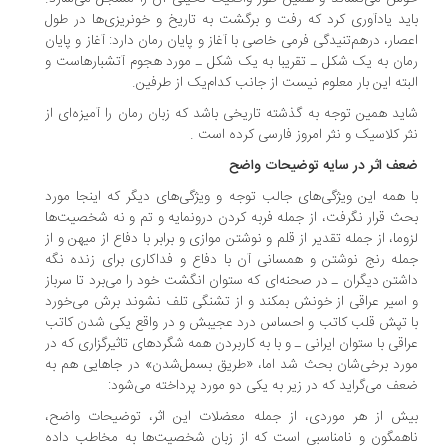
ید یادآوری کرد که رفت و برگشت به تاریخ و خونریزی‌ها در طول
صار، درهم‌تنیدگی فرمی خاصی با آغاز و پایان رمان دارد: آغاز و پایان
ان به یک شکل ـ تقریبا به یک شکل ـ مورد هجوم آتشبارهاست و
بته این بار معلوم نیست از جانب کدام‌یک از طرفین.
ید همین توجه به گذشته تاریخی باشد که زبان رمان را آمیزه‌ای از
ر کلاسیک و نثر امروز فارسی کرده است .
ف اثر در سایه توضیحات واضح
 همه این ویژگی‌های جالب توجه و ویژگی‌های دیگر که اینجا مورد
ث قرار نگرفت، از جمله فربه کردن درونمایه و تم و نه شخصیت‌ها
وما، از جمله تقدیر از قلم و نوشتن موازی و برابر با دفاع از میهن و از
له رنج نوشتن و همسانی آن با دفاع و فداکاری برای زنده نگه
شتن دیگران ـ در صحنه‌ای که ستوان انگشت خود را می‌برد تا سرباز
اسیر عراقی از خونش بمکند و از تشنگی تلف نشوند برش می‌خورد
 تپش قلب کاتب و احساس درد عجیبش و در واقع یکی شدن کاتب
اقی با ستوان ایرانی ـ و با به کاربردن همه شگردهای تاثیر‌گزاری که در
رد برخی‌شان بحث شد اما، «طریق بسمل‌شدن» در جاهایی هم به
ف می‌گراید که در زیر به یکی دو مورد پرداخته می‌شود:
ش از هر موردی، از جمله معضلات این اثر، توضیحات واضح،
همگون و نامناسبی است که از زبان شخصیت‌ها به مخاطب داده