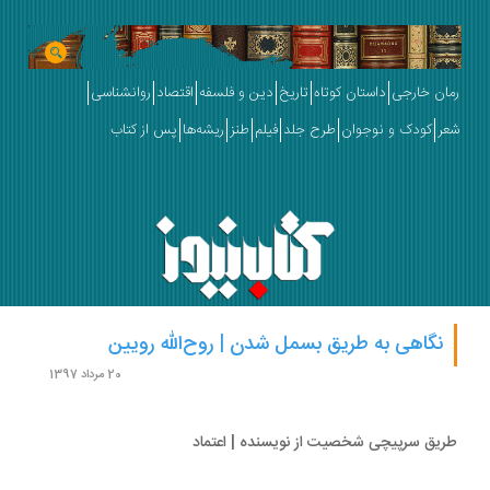
ان خارجی
داستان کوتاه
تاریخ
دین و فلسفه
اقتصاد
روانشناسی
ر
کودک و نوجوان
طرح جلد
فیلم
طنز
ریشه‌ها
پس از کتاب
نگاهی به طریق بسمل شدن | روح‌الله رویین
20 مرداد 1397
یق سرپیچی شخصیت از نویسنده | اعتماد