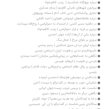
درباره چهارگانه‌ اسکندریه |  زینب کاظم‌خواه
پیرامون شهرهای نامرئی کالوینو | پدرام عسکری
تحلیل روانشناختی ادبی کتاب آدام | سمانه پوربهلول
درباره عاشقانه‌های ابونواس اهوازی | احمد آفتابی
در حاشیه مسیر آشتی: از استبداد به دموکراسی | روح‌الله سپندارند
مروری بر فرود و فراز دموکراسی | زینب کاظم‌خواه
درباره یکی از آن‌ها | آزاده جهان احمدی
مروری بر بلوای برزخ | جمال بیگ
درباره اپرای مردان سبیل استالینی | رحیم رستمی
ناسیونالیسم مدنی و هویت ایران | مرتضی ویسی
نگاهی به جستارهایی در زیبایی‌شناسی سازمان | احمد میمندی
شرحی بر فاوست | ابرهارْد هرمس
مروری بر زوال نظام اجتماعی و فروپاشی دولت قاجار | مرتضی 
ویسی
یادداشتی بر موسیقی هزارساله | محسن آزموده
حکمرانی خوب و توسعه در گفت‌وگو با مرسده آدابی
نشست نقد و بررسی غروب زیست‌جهان ایرانی
نگاهی دیگر به دلالةالحائرین | مسعود میری
و اما به کودکانمان چه هدیه می‌دهیم؟ | جواد لگزیان ‮
سه‌گانه‌ی زمین شکسته در گفت‌وگو با ان. کی. جمیسین