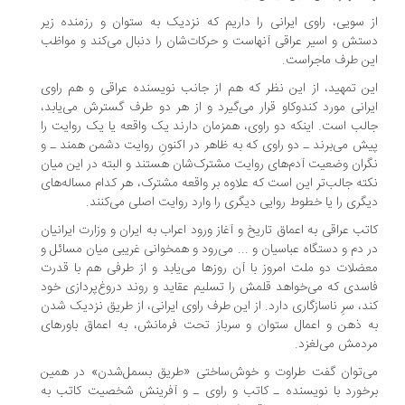
 سویی، راوی ایرانی را داریم که نزدیک به ستوان و رزمنده زیر
تش و اسیر عراقی آنهاست و حرکات‌شان را دنبال می‌کند و مواظب
ن طرف ماجراست.
ن تمهید، از این نظر که هم از جانب نویسنده عراقی و هم راوی
رانی مورد کندوکاو قرار می‌گیرد و از هر دو طرف گسترش می‌یابد،
لب است. اینکه دو راوی، همزمان دارند یک واقعه یا یک روایت را
ش می‌برند ـ دو راوی که به ظاهر در اکنونِ روایت دشمن همند ـ و
ران وضعیت آدم‌های روایت مشترک‌شان هستند و البته در این میان
ته جالب‌تر این است که علاوه بر واقعه مشترک، هر کدام مساله‌های
گری را یا خطوط روایی دیگری را وارد روایت اصلی می‌کنند.
تب عراقی به اعماق تاریخ و آغاز ورود اعراب به ایران و وزارت ایرانیان
 دم و دستگاه عباسیان و ... می‌رود و همخوانی غریبی میان مسائل و
ضلات دو ملت امروز با آن روزها می‌یابد و از طرفی هم با قدرت
سدی که می‌خواهد قلمش را تسلیم عقاید و روند دروغ‌پردازی خود
د، سرِ ناسازگاری دارد. از این طرف راوی ایرانی، از طریق نزدیک شدن
 ذهن و اعمال ستوان و سرباز تحت فرمانش، به اعماق باورهای
دمش می‌لغزد.
ی‌توان گفت طراوت و خوش‌ساختی «طریق بسمل‌شدن» در همین
خورد با نویسنده ـ کاتب و راوی ـ و آفرینش شخصیت کاتب به