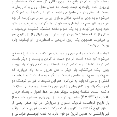
یله متن است. در واقع یک راوی دانای کل هست که ساختمان و
‌ریزی تمام روایت بر عهده اوست. به عنوان مثال، پایان و آغاز رمان با
ست اما وقتی در دل ماجرا می‌لغزیم، دانای کل کمرنگ و کمرنگ‌تر
‌شود و به جای او کاتب عراقی و راوی ایرانی سر بر می‌آورند؛ اگر چه
 دوی آنها هم به گونه‌ای، همخوانی یا دگردیسی ظریفی در متن
د پدید می‌آورند و به یک سو و نقطه مشترک کشیده می‌شوند ـ
ای از نقطه مشترک‌شان در تپه صفر ـ راوی ایرانی از دل تاریخ سر
 می‌آورد، همچون یک راوی تاریخی ـ اسطوره‌ای. او اینگونه وارد
ایت می‌شود:
نین است هم در این سوی و این یکی مرد که در دامنه البرز کوه کج
‌شود؛ کج شده است. از مچ دست تا گردن و پشت و دیگر راست
ی‌تواند بنشیند، راست نمی‌تواند بایستد، راست نمی‌تواند راه برود و
ن پلک می‌گشاید بار دیگر ـ مثل هرروز ـ به یاد می‌آورد که
چ‌کس، هیچ‌کس خاصی نیست و انگار نبوده است تا بیندیشد به
ش و لباسی که باید به تن کرد. هم این شب‌ها با غور در فرهنگ دو
م می‌گذراند و واکنش‌هایی از این سوی که همه روی جدال با خلافت
شته است، شگفتا؛ یعقوب رویگر هم در خط اهواز ـ بغداد فرمان
یافت.» (1397: 33) ختم این توصیف از این راوی اساطیری خمیده از
ر تاریخ کجاست؛ نزدیک ستوان و سربازش در تپه صفر. یعنی از
ماق تاریخ گذشته به اکنونِ روایت حرکت داده می‌شویم. کاتب عراقی
ز بازگشتی به همین تاریخ دو قوم دارد، به قصه ابومسلم خراسانی و