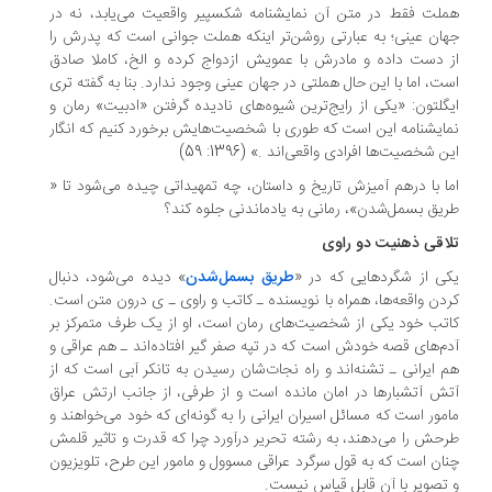
لت فقط در متن آن نمایشنامه شکسپیر واقعیت می‌یابد، نه در
ان عینی؛ به عبارتی روشن‌تر اینکه هملت جوانی است که پدرش را
 دست داده و مادرش با عمویش ازدواج کرده و الخ، کاملا صادق
ت، اما با این حال هملتی در جهان عینی وجود ندارد. بنا به گفته ‌تری
گلتون: «یکی از رایج‌ترین شیوه‌های نادیده گرفتن «ادبیت» رمان و
ایشنامه این است که طوری با شخصیت‌هایش برخورد کنیم که انگار
ن شخصیت‌ها افرادی واقعی‌اند .» (1396: 59)
ا با درهم آمیزش تاریخ و داستان، چه تمهیداتی چیده می‌شود تا «
یق بسمل‌شدن»، رمانی به یادماندنی جلوه کند؟
اقی ذهنیت دو راوی
ی از شگردهایی که در «
طریق بسمل‌شدن
» دیده می‌شود، دنبال
دن واقعه‌ها، همراه با نویسنده ـ کاتب و راوی ـ ی درون متن است.
تب خود یکی از شخصیت‌های رمان است، او از یک طرف متمرکز بر
م‌های قصه خودش است که در تپه صفر گیر افتاده‌اند ـ هم عراقی و
 ایرانی ـ تشنه‌اند و راه نجات‌شان رسیدن به تانکر آبی است که از
ش آتشبارها در امان مانده است و از طرفی، از جانب ارتش عراق
مور است که مسائل اسیران ایرانی را به گونه‌ای که خود می‌خواهند و
حش را می‌دهند، به رشته تحریر درآورد چرا که قدرت و تاثیر قلمش
ان است که به قول سرگرد عراقی مسوول و مامور این طرح، تلویزیون
تصویر با آن قابل قیاس نیست.