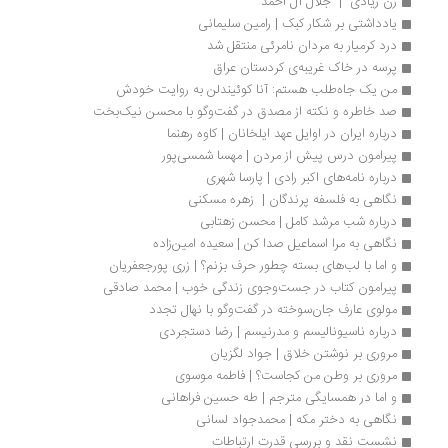
زن زیادی  |  جلال آل احمد
یادداشتی بر شکار کبک | رامین سلیمانی
درد کرمیار به مردان نامرئی منتقل شد
پرسه در خاک غریبه‌ی کردستان عراق 
من یک جاه‌طلب هستم: آنا کوئیندلن به روایت خودش
صد خاطره و نکته از مصدق در گفت‌وگو با محسن نیک‌بخت
درباره ایران در اوایل عهد ایلخانان | کاوه رهنما
پیرامون درس پیش از مردن | مهسا شمسی‌‌‌‌‌‌پور
درباره نامه‌‌های اکبر رادی | پارسا شهری
نگاهی به فلسفه پرندگان |  زهره مسکنی
درباره شب مرشد کامل | محسن زهتابی
نگاهی به مرا اسماعیل صدا کن | سعیده امین‌زاده
و اما با لب‌های بسته چطور حرف بزنم؟ | زری پورجعفریان
پیرامون کتاب در جست‌وجوی زندگی خوب | محمد صادقی
مولوی عارف جان‌سوخته در گفت‌وگو با نهال تجدد
درباره ناسیونالیسم و مدرنیسم | رضا دستجردی
مروری بر نوشتن خلاق | جواد لگزیان
مروری بر وطن من کجاست؟ | فاطمه موسوی
و اما در همسایگی مترجم | طه حسین فراهانی
نگاهی به دختر مکه | محمدجواد لسانی
نشست نقد و بررسی قدرت ارتباطات