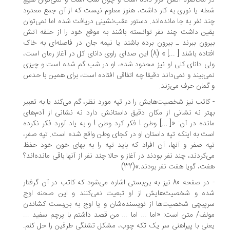
 محاصره آتش قرار داده است و چون شب است و نمی‌توان هیچ
له یا نوری به کار داشت، هنوز معلوم نیست که از آن جمع معدود
د نفر به جا مانده‌اند. دستور عقب‌نشینی دریافت شده اما نمی‌توان
ین داشت چند نفر توانسته باشند به موقع خود را از حلقه آتش
رون ببرند ـ بیرون برده باشند یا نیمه جان در فاصله‌ای به خاک
افتاده باشند [ ...] » (8) این صدای راوی دانای کل در آغاز رمان است،
ی دانای کلی او نیز محدود شده، او در شب گم شده است و چیزی
ی‌بیند و نمی‌داند دقیقا چه اتفاقی افتاده است، برای همین با حدس
گمان حرف می‌زند.
کاتب نیز شخصیت‌هایش را در تپه مورد نظر، گم می‌کند یا به تعبیر
تر نه نشانی از مکان دقیق داستانش دارد نه نشانی از آدم‌های
نده در آن: «[ ...] وطن ! فکر کرد وطن ! و به یاد آورد فکر نکرده
ت به اینکه تپه داستان او در کجای وطن واقع شده است. تپه صفر،
ه صفر و آنها، آن افراد که ‌باید تپه را به بهای خون خود حفظ
‌کردند، چند نفر بودند در آغاز و حالا چند نفر از آنها باقی مانده‌اند؟
ت، گویا هفت نفر بودند.»(32)
- در صفحه 80 نیز به بن‌بستی اشاره می‌شود که کاتب در آن گرفتار
ده و شخصیت‌هایش از او تبعیت نمی‌کنند و این صحنه اوج
پیچی شخصیت‌ها از نویسنده‌شان و یا اوج به بن‌بست کشاندن
لف/ متن است: «اما ... اما ... من قصد داشتم با پرچم سفید ...
نی با پیراهنی سر یک تکه چوب، مشکل تشنگی طرفین را حل کنم.