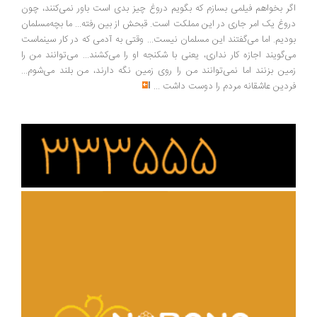
ر بخواهم فیلمی بسازم که بگویم دروغ چیز بدی است باور نمی‌کنند، چون
وغ یک امر جاری در این مملکت است. قبحش از بین رفته... ما بچه‌مسلمان
دیم. اما می‌گفتند این مسلمان نیست... وقتی به آدمی که در کار سینماست
‌گویند اجازه کار نداری، یعنی با شکنجه او را می‌کشند... می‌توانند من را
ین بزنند اما نمی‌توانند من را روی زمین نگه دارند، من بلند می‌شوم...
دین عاشقانه مردم را دوست داشت
...