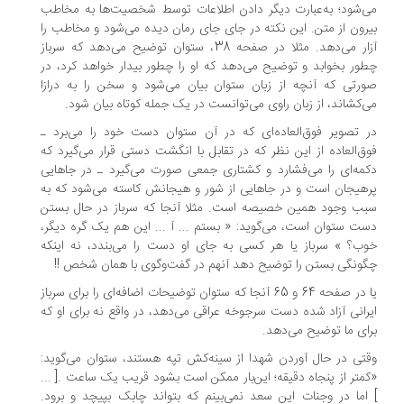
‌شود؛ به‌عبارت دیگر دادن اطلاعات توسط شخصیت‌ها به مخاطب
رون از متن. این نکته در جای جای رمان دیده می‌شود و مخاطب را
آزار می‌دهد. مثلا در صفحه 38، ستوان توضیح می‌دهد که سرباز
ور بخوابد و توضیح می‌دهد که او را چطور بیدار خواهد کرد، در
رتی که آنچه از زبان ستوان بیان می‌شود و سخن را به درازا
‌کشاند، از زبان راوی می‌توانست در یک جمله کوتاه بیان شود.
 تصویر فوق‌العاده‌ای که در آن ستوان دست خود را می‌برد ـ
ق‌العاده از این نظر که در تقابل با انگشت دستی قرار می‌گیرد که
مه‌ای را می‌فشارد و کشتاری جمعی صورت می‌گیرد ـ در جاهایی
هیجان است و در جاهایی از شور و هیجانش کاسته می‌شود که به
ب وجود همین خصیصه است. مثلا آنجا که سرباز در حال بستن
ت ستوان است، می‌گوید: « بستم ... آ ... این هم یک گره دیگر،
ب؟ » سرباز یا هر کسی به جای او دست را می‌بندد، نه اینکه
ونگی بستن را توضیح دهد آنهم در گفت‌وگوی با همان شخص !!
یا در صفحه 64 و 65 آنجا که ستوان توضیحات اضافه‌ای را برای سرباز
رانی آزاد شده دست سرجوخه عراقی می‌دهد، در واقع نه برای او که
ای ما توضیح می‌دهد.
تی در حال آوردن شهدا از سینه‌کش تپه هستند، ستوان می‌گوید:
متر از پنجاه دقیقه؛ این‌بار ممکن است بشود قریب یک ساعت .[ ...
اما در وجنات این سعد نمی‌بینم که بتواند چابک بپیچد و برود.