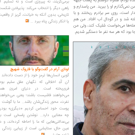
 شده بودم، همراه دوستم به پشت جبهه
برمی‌گزیند، نه پیروزی است و نه تسلیم. ا
ن نمی‌گذارم او را ببرید. من پاسدارم و
راهی دیگر را انتخاب می‌کند: پذیرفتن شکس
ار است، روی سر برادرم ریختند و با
تاریخی، بدون آنکه به خیانت، گریز از واقعی
 شد و در گودال آب افتاد. من هم
یا انکار زندگی پناه ببرد
...
ومله‌ها می‌خواست شلیک کند، ولی من
ا بود که هر سه نفر ما دستگیر شدیم.
اونای آرام در گفت‌وگو با فاروک شهیچ‭
گویی انسان‌ها ترمزِ خود را از دست داده‌اند 
آن کُدِ اخلاقی که نگهبان عقل سلیم بود،
فروریخته است. در دنیای امروز، همه
می‌خواهند فاشیست باشند؛ یعنی می‌خواهند
نفرت، محورِ زندگی‌شان باشد... ما با گوشت 
پوست خود احساس کردیم «دیگری» بودن
چه معنایی دارد... نوشتن پاسخی است به
بی‌عدالتی‌هایی که ما را احاطه کرده‌اند، و د
عین حال، ستایشی است از زیبایی زندگی و