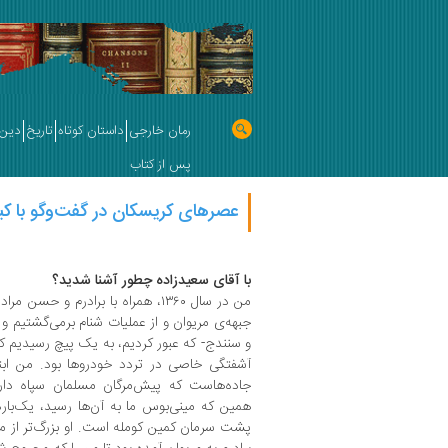
رمان خارجی
داستان کوتاه
تاریخ
دین 
پس از کتاب
عصرهای کریسکان در گفت‌وگو با کیا
با آقای سعیدزاده چطور آشنا شدید؟
من در سال ۱۳۶۰، همراه با برادرم و ح
جبهه‌ی مریوان و از عملیات شنام برمی‌گشتیم و 
و سنندج- که عبور کردیم، به یک پیچ رسیدیم
آشفتگی خاصی در تردد خودروها بود. من ابتد
جاده‌هاست که پیش‌مرگان مسلمان سپاه دارند
همین که مینی‌بوس ما به آن‌ها رسید، یک‌باره
پشت سرمان کمین کومله است. او بزرگ‌تر از من