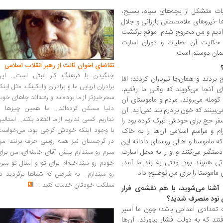
یات متشکل از بچه‌های سپاه، بسیج،
ا -نیروهای ملامصطفی بارزانی و جلال
 دادیم و من مجروح شدم. موقع برگشت
ب حکایت آن عملیات و دوران اسارت
 همان دوستم است.
تقاضای اخوان ثالث از رهبر انقلاب اسلامی
جنگیدن با فرهنگ کار عبثی است... این
بردند و همان‌جا تیرباران کردند؛ امّا
برادران آریایی ما و برادران وایکینگ، مثل اینک
ای آنجا می‌گویند که وقتی ما رفتیم،
سحرخیزتر از ما بوده‌اند و رفته‌اند جاهای خو
 کومله می‌روند، مردم و ماموستای آن
دنیا مسکن کرده‌اند... ما همین چیزها را
ی‌بینند که خون برادرم بند نمی‌آید. آن
نداریم. کسی نداریم از ما انتقاد بکند... استالی
 سفر حج برای خودش تبرک کرده بود را
با وجود اینکه خودش گرجی بود، می‌خواست
رام و مراسم اسلامی آن‌ها را به خاک
که ماموستا و اهالی روستای دادانه این
در گرجستان نیز همه روسی حرف بزنند...من
دستگیر می‌کنند و او را به محل اسارت
میرم رو میندازم پیش آقای خامنه‌ای، من برا
تی هم‌بند بود، وقتی به بند ما آمد،
خودم رو نینداخته‌ام برای تو و امثال تو میر
ماموستا را برای من توضیح داد.
رو میندازم... به شرطی که شماها برگردید د
مملکت خودتان خدمت کنید
...
شنا می‌شوید، با هم نقشه‌ی فرار
‌ی نود منصرف شدید؟
ه تعدادی اعدامی باشد؛ چون ما اسیر
تند که به دولت فشار بیاورند. آن‌ها