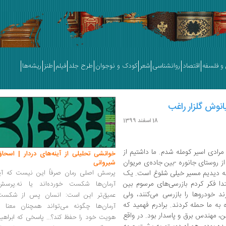
و فلسفه
اقتصاد
روانشناسی
شعر
کودک و نوجوان
طرح جلد
فیلم
طنز
ریشه‌ها
نوش گلزار راغب
18 اسفند 1399
سن‌ مراد مرادی اسیر کومله شدم. ما داشتیم از
خوانشی تحلیلی از آینه‌های دردار | اسحاق
از روستای جانوره -بین جاده‌ی مریوان
شیروانی
 که دیدیم مسیر خیلی شلوغ است. یک
پرسش اصلی رمان صرفاً این نیست که آیا
ا فکر کردم بازرسی‌های مرسوم بین
آرمان‌ها شکست خورده‌اند یا نه.پرسش
 خودروها را بازرسی می‌کنند، ولی
عمیق‌تر این است: انسان پس از شکست
 به ما حمله کردند. برادرم فهمید که
آرمان‌ها چگونه می‌تواند همچنان معنا و
، مهندس برق و پاسدار بود. در واقع
هویت خود را حفظ کند؟... پاسخی که ابراهی