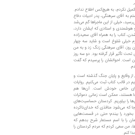
.
 تکمیل نکردم، به هیچ‌کس اطلاع ندادم.
تم به آقای سرهنگی، پدر ادبیات دفاع
سید، خیلی از این ماجراها گم می‌شد
ت و هوشمندی و استادی که ایشان دارد،
‌شدن، کتاب را به همراه آقای سعیدزاده
رم خیلی شلوغ است و شاید سه چهار
ان روز، آقای سرهنگی زنگ زد و به من
تحت تأثیر قرار گرفته بود. دو سه روز
ان است. احوالشان را پرسیدم که گفت
م.
 از وقایع و پایان جنگ گذشته است و
اریم در قالب کتاب ثبت می‌کنیم. روایات
‌های خاص خودش است. آن‌ها هم
جا هستند، ممکن است زمانی دموکرات
آن‌ها را بیاوریم. کردستان حساسیت‌های
 که می‌شود منافذی که خدای‌ناکرده
 بخورد را ببندم؛ حتی در قسمت‌هایی
زمان را با اسم مستعار شرح بدهم که
ها، من سعی کردم که مردم کردستان را
دا کنم.