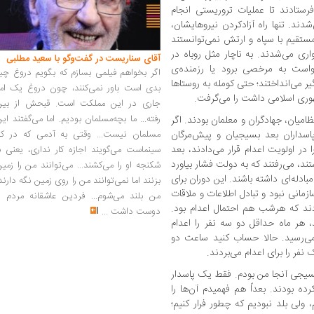
ستادند تا عملیات تروریستی انجام
شدند. تنها راه آزادکردن نیروهایشان،
 مستقیم با سپاه و ارتش نمی‌توانستند
اری می‌شدند. به ناچار مثل روباه در
آقای سناریست در گفت‌وگو با سعید مطلبی
واست به مرخصی برود یا رزمنده‌ی
اگر بخواهم فیلمی بسازم که بگویم دروغ چی
ر می‌انداختند؛ حتی کومله به روستاها
بدی است باور نمی‌کنند، چون دروغ یک امر
وری اسلامی داشت را می‌گرفت.
جاری در این مملکت است. قبحش از بین
رفته... ما بچه‌مسلمان بودیم. اما می‌گفتند ای
میان، جهادگران و معلمان بودند. اگر
مسلمان نیست... وقتی به آدمی که در کار
 پاسداران بعد بسیجیان و پیش‌مرگان
ر اولویت اعدام قرار می‌دادند، بعد
سینماست می‌گویند اجازه کار نداری، یعنی ب
د، می‌رفتند که به دولت فشار بیاورد
شکنجه او را می‌کشند... می‌توانند من را زمی
 مبادله‌ای داشته باشند. این دوران برای
بزنند اما نمی‌توانند من را روی زمین نگه دارند
مانی نبود و تبادل اطلاعات و ملاقات
من بلند می‌شوم... فردین عاشقانه مردم را
دند که هرشب هم احتمال اعدام بود.
دوست داشت
...
 هر ماه حداقل دو سه نفر را اعدام
می‌رسید. حالا حساب کنید ساعت دو
فر را برای اعدام می‌بردند.
بسیجی آنجا من بودم. فقط یک پاسدار
رده بودند. بعداً هم فهمیدم آن‌ها را
یم، ولی بلد نبودیم که چطور فرار کنیم؛