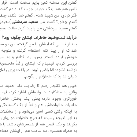
گفتن این مسئله کمی برایم سخت است. قرار بو
تلفن همراهم زنگ خورد. جواب که دادم گفت م
فکر کردی من شهید شدم. گفتم خدا نکند، چطو
گفتم چطور؟ گفت من
سعید سردشتی
(سعیدز
گفتم سعید سردشتی من را پیدا کرد. حالت عجیب
فرآیند ثبت‌وضبط خاطرات ایشان چگونه بود؟
بعد از تماسی که ایشان با من گرفت، من دو سه
شد که او را پیدا کنم. استعلام گرفتم و متو
خودش آزاده است. پس، راه افتادم و به سردش
بررسی کردم، فهمیدم که ایشان واقعاً منحصر
نوشته نشود؛ امّا راضی نبود. می‌گفت برای رض
دلیلی ندارد که خاطراتم را بگویم.
خیلی هم کلنجار رفتم تا رضایت داد. حدود س
وقتی به مشکلات خانواده‌اش اشاره کرد، فهم
قوی‌تری وجود دارد؛ یعنی یک بخش خاطرات
خاطرات خانواده‌اش هم واقعاً از یک گستردگی 
به اینکه وقتی کسی اسیر می‌شود و از مشکلات
به این نتیجه رسیدم که طرح خاطرات دو روایی 
بگویند و یک فصل هم از همسرشان باشد. با ه
به همراه همسرم، ده ساعت هم از ایشان مصاحب