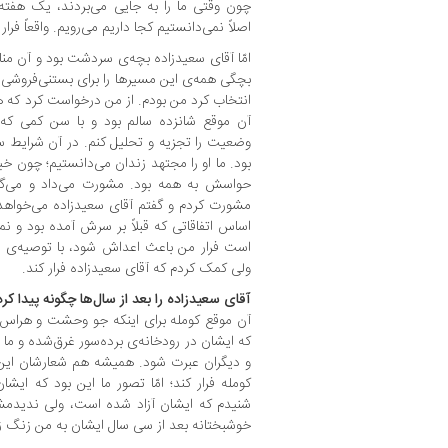
چون وقتی ما را به جایی می‌بردند، یک هفته ب
اصلاً‌ نمی‌دانستیم کجا داریم می‌رویم. واقعاً فرا
امّا آقای سعیدزاده بچه‌ی سردشت بود و آن من
بچگی همه‌ی این مسیرها را برای بستنی‌فروشی پی
انتخاب کرد من بودم. از من درخواست کرد که 
آن موقع شانزده سالم بود و با سن کمی که 
وضعیت را تجزیه و تحلیل کنم. در آن شرایط 
بود. ما او را مجتهد زندان می‌دانستیم؛ چون خیل
حواسش به همه بود. مشورت می‌داد و می‌گفت
مشورت کردم و گفتم آقای سعیدزاده می‌خواهد ف
اساس اتفاقاتی که قبلاً بر سرش آمده بود و ن
است فرار من باعث اعداش شود، با توصیه‌ی 
ولی کمک کردم که آ‌قای سعیدزاده فرار کند.
آقای سعیدزاده را بعد از سال‌ها چگونه پیدا کر
آن موقع کومله برای اینکه جو وحشت و هراس را
که ایشان در رودخانه‌ی برده‌سور غرق‌شده و ما حتم
و دیگران عبرت شود. همیشه هم شعارشان این ب
کومله فرار کند؛ امّا تصور ما این بود که ایشان
شنیدم که ایشان آزاد شده است، ولی ندیدمشان
خوشبختانه بعد از سی سال ایشان به من زنگ ز