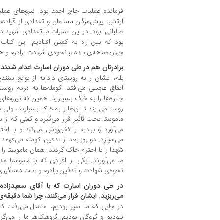
فرمانده عملیات حاج احمد بود. نیروهای عمل
ارتش، پیش‌مرگان مسلمان و تعدادی از قیاده‌ه
طالبانی- بود. در این عملیات ما تعدادی شهید
بود که بین راه به کمین افتادیم. این کتا
چهارده‌ماهه‌ی بنده و نحوه‌ی شهادت برادرم و
برادرتان هم در طی دوران اسارت اعدام شدند؟
بله، ایشان را به روستای دادانه از توابع سنندج 
اتفاق عجیبی می‌افتد. کومله‌ها به مردم روست
جنازه‌ها را به خاک بسپارید. همین که نیروهای
روستا می‌آیند تا آن‌ها را به خاک بسپارند، ولی م
ماموستا تحت تأثیر قرار می‌گیرد و کفنی که از
می‌آورد و برادرم را کفن‌پوش می‌کند و با احت
می‌سپارد. دو روز بعد از تدفین، کومله می‌فهمد 
شهدا را با احترام خاک کردند. همان ماموستا را 
ما می‌آورند. یکی از افرادی که با ماموستا مد
نحوه‌ی شهادت و تدفین برادرم و علت دستگیری 
در طی دوران اسارت که با آقای سعیدزاده آ
می‌ریزید. ایشان فرار می‌کنند، چرا شما دقیقه
در جایی که ما اسیر بودیم، احتمال می‌رفت ک
نبودیم و گروگان بودیم. گروهک‌ها ما را می‌گرف