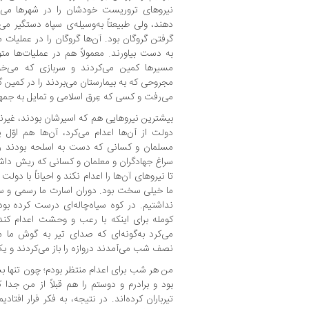
نیروهای تروریست خودشان را در شهرها می‌فر
دهند، ولی طبیعتاً به‌وسیله‌ی سپاه دستگیر می‌
گرفتن گروگان بود. آن‌ها گروگان‌ را در عملیات
به دست بیاورند. معمولاً هم در عملیات‌ها متو
مسیرها کمین می‌‌کردند و سربازی که می‌خ
مجروحی که به بیمارستان می‌بردند را در کمین گی
می‌رفت و کسی که عِرق اسلامی و تمایل به جمه
بیشترین نیروهایی هم که اسیرشان بودند، غیرنظا
دولت از آن‌ها اعدام می‌کرد، آن‌ها هم اوّل
مسلمان و کسانی که دست به اسلحه بودند را د
سراغ جهادگران و معلمان و کسانی که ریش داشتن
تا نیروهای آن‌ها را اعدام نکند و احیاناً با دولت
ما خیلی سخت بود. دوران اسارت ما رسمی و ساز
نداشتیم. در کوه سیاه‌چاله‌ای درست کرده بو
کومله برای اینکه با رعب و وحشت اعدام کند،
می‌کرد به‌گونه‌ای که صدای تیر به گوش ما 
نصف شب می‌آمدند دروازه را باز می‌کردند و یک ن
من هر شب برای اعدام منتظر بودم؛ چون تنها 
بود و برادرم و دوستم را هم قبلاً از من جدا ک
تیرباران کرده‌اند. در نتیجه، به فکر فرار ‌افتاد