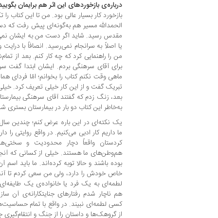
درباره‌ی بازخوردهای این اثر هم برایمان بگویید
بازخورد کار بسیار عالی بود. من تا این کتاب را
الحمدالله مسیر هم به‌گونه‌ای پیش رفت که دس
مقدس رسید. شاید اگر دست من به ایشان نمی‌ر
یا اصلاً به سرانجام نمی‌رسید. انصافاً با درای
من را راهنمایی کرد که چه کار کنم. بعد از تمام
برای آقای سرهنگی بردم. ایشان ابتدا گفت س
ماهی وقت نکنم کتاب را بخوانم؛ امّا فردای هم
تبریک گفت و از این کار خیلی تعریف کرد. خیلی 
بعد، زنگ زدم که گفتند آقای سرهنگی بیمارست
به‌خاطر این کتاب دو بار در بیمارستان بستری شد
یک نکته‌ای در این باره عرض کنم؛ چندین سال
ما داریم کار ادبی می‌کنیم. در واقع روایتی را د
کردستان واقعاً دچار محدودیت و سختی
هم‌وطن‌های ما هستند. خیلی از کسانی که آن
بوده باشند و حالا توبه کرده‌اند. ما باید اسم 
خاص خودش را دارد، ولی من سعی کردم تا آنجا
لطمه‌ای به یک فرد یا خانواده‌ی یک طایفه‌ای
هم ناچار شدم رفتارهای جنایتکارانه‌ی آن سا
کسی لطمه‌ای نبیند. در واقع با تمام حساسیت‌
از گروهک‌ها و داستان را از جنگ و انتقام‌گیری ج