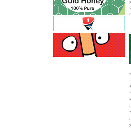
و
ت
ت
و
و
ر