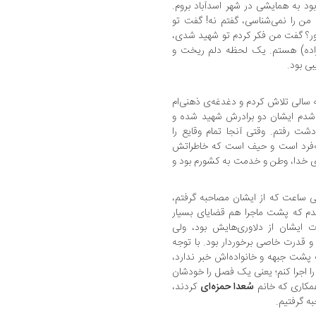
د به همایشی در شهر اسدآباد بروم.
ن را نمی‌شناسی، گفتم نه! گفت تو
ر؟ گفت من فکر کردم تو شهید شدی،
اده) هستم. یک لحظه دلم ریخت و
ی بود.
 سالی تلاش کردم و دغدغه‌ی ذهنی‌ام
جه شدم ایشان دو برادرش شهید شده و
ت رفتم. وقتی آنجا تمام وقایع را
به‌فرد است و حیف است که خاطراتش
ای خدا، وطن و خدمت به کشورم بود و
ی ساعت که از ایشان مصاحبه گرفتم،
یدم که پشت ماجرا هم قضایای بسیار
 ایشان از دلاوری‌هایش بود، ولی
و قدرت خاصی برخوردار بود. با توجه
 پشت جبهه و خانواده‌اش خبر ندارد،
را اجرا کنم؛ یعنی یک فصل را خودشان
مکاری که خانم
سُعدا حمزه‌ای
کردند،
ه گرفتیم.