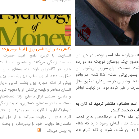
شادی‌هایش
...
نگاهی به روان‌شناسی پول | ایما موسی‌زاده
از مرداد سال ۶۰ که اسیر شدم، تا شهریور ۱۳۶۱، چهارده ماه اسیر بودم. در دل این
انسان‌ها با ترس، طمع، امید، حسرت و
ه‌سور -یک روستای کوچک ده دوازده
مقایسه زندگی می‌کنند و همین احساسات،
ت به‌سمت عراق سرازیر می‌شود. این
حتی در آگاه‌ترین افراد، تصمیم‌های مالی ر
سیار پرتی است- آشنا شدم. در واقع
شکل می‌دهد. از این منظر، «روان‌شناسی پول
یر شده بود، ولی در محل‌های دیگری مثل
بیش از آنکه درباره پول باشد، کتابی دربار
ارت را طی کرده بود. در نهایت اواخر
انسان معاصر و رابطه پرتنش او با مفهوم ثرو
و دارایی است... اوزل به‌جای ارائه نسخه‌ها
مستقیم یا توصیه‌های دستوری، تجربه زندگی
اسم «شنام» منتشر کردید که الآن به
اب صحبت کنید.
سرمایه‌گذاران، کارآفرینان، میلیاردرها و حت
کتاب شنام، اسم عملیاتی است که در اواخر تیر ماه ۱۳۶۰ با فرماندهی حاج احمد
افراد عادی را روایت می‌کند و از دل این
عات تته، قله‌ای وجود دارد که شنام
داستان‌ها روایت خود را برمی‌سازد و بحث ر
 به آن شَنام، شرام و کله شرام هم
به پیش می‌راند
...