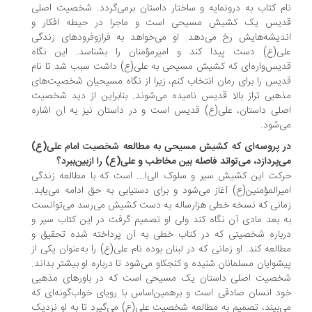
م کتاب به درونمایه و ساختار داستان برمی‌گردد. شخصیت اصلی
یس یک کشیش مسیحی است و ماجرا در حیطه افکار و
دیشه‌هایش رخ می‌دهد. او می‌خواهد به فرازوفرودهای زندگی
ی(ع) دست پیدا کند و امیرمؤمنان را بشناسد. این نگاه
یس‌واره‌ای که کشیش مسیحی به علی(ع) داشت سبب شد تا نام
یس را برای رمان انتخاب کنم، زیرا از نگاه مسیحیان شخصیت‌های
هبی تراز بالا قدیس نامیده می‌شوند. بنابراین از دید شخصیت
لی داستان، علی(ع) قدیس است و در داستان نیز به آن اشاره
‌شود.
 پروسه‌ای که کشیش مسیحی به مطالعه شخصیت امام علی(ع)
‌پردازد، می‌تواند فاصله بین مخاطب و علی(ع) را ازبین‌ببرد؟
کت این کشیش سیر و سلوک الی‌ا... است که با مطالعه زندگی
یرالمؤمنین(ع) آغاز می‌شود و برای دستیابی به حق ادامه می‌یابد.
انی که نسخه خطی هزارساله به دست کشیش می‌رسد می‌توانست
 بعد مادی آن نگاه کند ولی او تصمیم گرفت در این کتاب سیر و
باره شخصیتی که در کتاب خطی به آن پرداخته شده تحقیق و
العه کند. او زمانی که در لبنان بوده نام علی(ع) را به‌عنوان یکی از
شوایان مسلمانان شنیده و کنجکاو می‌شود تا درباره او بیشتر بداند.
صیت اصلی داستان یک مسیحی است که در باورهای مذهبی
د انسان صادقی است و برهمین‌اساس با رویای خواب‌گونه‌ای که
‌بیند، تصمیم به مطالعه شخصیت علی(ع) می‌گیرد تا به او نزدیک