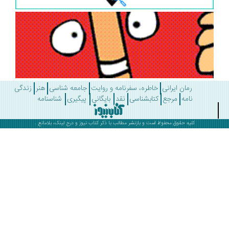
رمان ایرانی
خاطره، سفرنامه و روایت
جامعه شناسی
هنر
زندگی
نامه
مرجع
کتابشناسی
نقد
بایگانی
پیگیری
شناسنامه
کلیه حقوق محفوظ است و بازنشر مطالب با ذکر
کتاب نیوز
و درج لینک، بلامانع .