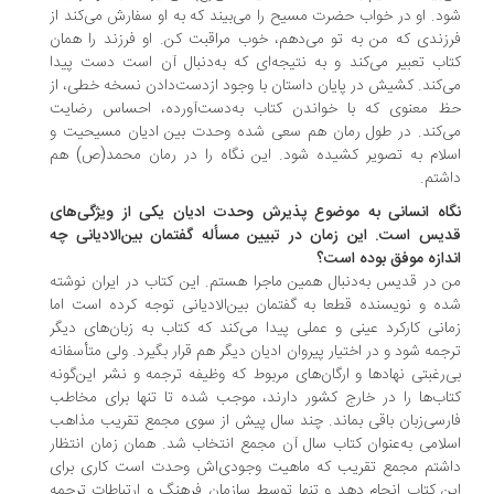
د. او در خواب حضرت مسیح را می‌بیند که به او سفارش می‌کند از
زندی که من به تو می‌دهم، خوب مراقبت کن. او فرزند را همان
اب تعبیر می‌کند و به نتیجه‌ای که به‌دنبال آن است دست پیدا
‌کند. کشیش در پایان داستان با وجود ازدست‌دادن نسخه خطی، از
 معنوی که با خواندن کتاب به‌دست‌آورده، احساس رضایت
‌کند. در طول رمان هم سعی شده وحدت بین ادیان مسیحیت و
لام به تصویر کشیده شود. این نگاه را در رمان محمد(ص) هم
شتم.
اه انسانی به موضوع پذیرش وحدت ادیان یکی از ویژگی‌های
یس است. این زمان در تبیین مسأله گفتمان بین‌الادیانی چه
دازه موفق بوده است؟
 در قدیس به‌دنبال همین ماجرا هستم. این کتاب در ایران نوشته
ه و نویسنده قطعا به گفتمان بین‌الادیانی توجه کرده است اما
انی کارکرد عینی و عملی پیدا می‌کند که کتاب به زبان‌های دیگر
جمه شود و در اختیار پیروان ادیان دیگر هم قرار بگیرد. ولی متأسفانه
‌رغبتی نهادها و ارگان‌های مربوط که وظیفه ترجمه و نشر این‌گونه
اب‌ها را در خارج کشور دارند، موجب شده تا تنها برای مخاطب
رسی‌زبان باقی بماند. چند سال پیش از سوی مجمع تقریب مذاهب
لامی به‌عنوان کتاب سال آن مجمع انتخاب شد. همان زمان انتظار
شتم مجمع تقریب که ماهیت وجودی‌اش وحدت است کاری برای
ن کتاب انجام دهد و تنها توسط سازمان فرهنگ و ارتباطات ترجمه