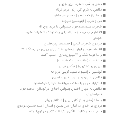
نقدی بر شب طاهره | پویا رفویی
نگاهی به شرم آنی ارنو | مریم فرنام
و اما آواز کافه غم‌بار | ماهان سیارمنش
نان و شراب | اینیاتسیو سیلونه
خاطرات سیدمحمدجواد پیشوایی یا مرید روح الله
انتشار چاپ چهلم از سربلند یا روایت کودکی تا شهادت شهید 
حججی
پیرامون خاطرات کتابی | حمیدرضا پورنجفیان
اقتصاد سیاسی ایران از مشروطه تا پایان پهلوی در ایستگاه 24
و اما کوسه شکم‌پر 12‌میلیون‌دلاری | نسیم آصف
مانیفست (بیانیه حزب کمونیست)
مروری بر دخترپیچ | نرگس کیانی
کوئنتین تارانتینو با شهید آوینی در واحه
نگاهی به پیرمرد و دریا | فیروزه آبیاری 
آسترلیتز جوان یا معتکف ویرانه‌ها | فرشید فرهمندنیا
نگاهی به درمان اختلال وسواس اجباری در کودکان | محمدجواد 
نصراصفهانی
و اما درآمدی بر فولکلور ایران | عبدالعلی براتی
مروری بر اخلاق در ایران؛ بین زمین و آسمان | سیدحسین موسوی
حرفی به قدر کفایت: الگوی ارتباطات کلامی در نهج‌البلاغه