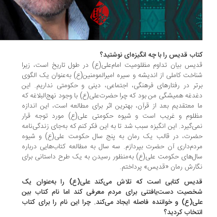
اب قدیس را با چه انگیزه‌ای نوشتید؟
یس بیان تداوم مظلومیت امام‌علی(ع) در طول تاریخ است، زیرا
اخت کاملی از اندیشه و سیره امیرالمومنین(ع) به‌عنوان یک الگوی
تر در رفتارهای فرهنگی، اجتماعی، دینی و حکومتی نداریم. این
دغه همیشگی من بود که چرا حضرت‌علی(ع) با وجود نهج‌البلاغه که
 معتقدیم بعد از قرآن، بهترین اثر برای مطالعه است، این اندازه
لوم و غریب است و شیوه حکومتی علی(ع) مورد توجه قرار
ی‌گیرد. این انگیزه سبب شد تا به این فکر کنم که به‌جای زندگی‌نامه
رت، در قالب یک رمان به پنج سال حکومت علی(ع) و شیوه
دم‌داری آن حضرت بپردازم. سه سال به مطالعه کتاب‌هایی درباره
ل‌های حکومت علی(ع) به‌منظور رسیدن به یک طرح داستانی برای
ارش رمان «قدیس» پرداختم.
یس کتابی است که تلاش می‌کند علی(ع) را به‌عنوان یک
صیت دست‌یافتنی برای مردم معرفی کند اما نام کتاب بین
ی(ع) و خواننده فاصله ایجاد می‌کند. چرا این نام را برای کتاب
تخاب کردید؟