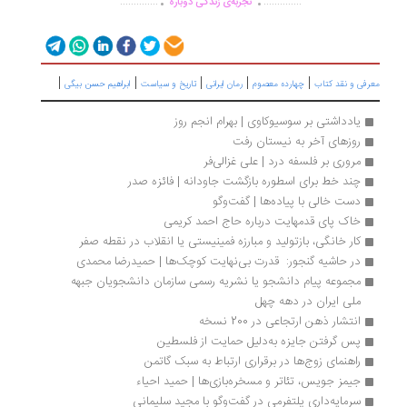
..............
..............
تجربه‌ی زندگی دوباره
|
|
|
|
|
رفی و نقد کتاب
چهارده معصوم
رمان ایرانی
تاریخ و سیاست
ابراهیم حسن بیگی
یادداشتی بر سوسیوکاوی | بهرام انجم روز
روزهای آخر به نیستان رفت
مروری بر فلسفه درد | علی غزالی‌فر
چند خط برای اسطوره بازگشت جاودانه | فائزه صدر
دست خالی با پیاده‌ها | گفت‌وگو
خاک پای قدمهایت درباره حاج احمد کریمی
کار خانگی، بازتولید و مبارزه فمینیستی یا انقلاب در نقطه صفر
در حاشیه گنجور:  قدرت بی‌نهایت کوچک‌ها | حمیدرضا محمدی
مجموعه پیام دانشجو یا نشریه رسمی سازمان دانشجویان جبهه 
ملی ایران در دهه چهل
انتشار ذهن ارتجاعی در 200 نسخه
پس گرفتن جایزه به‌دلیل حمایت از فلسطین 
راهنمای زوج‌ها در برقراری ارتباط به سبک گاتمن
جیمز جویس، تئاتر و مسخره‌بازی‌ها | حمید احیاء
سرمایه‌داری پلتفرمی در گفت‌وگو با مجید سلیمانی‌