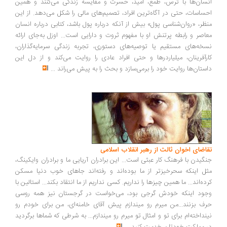
سان‌ها با ترس، طمع، امید، حسرت و مقایسه زندگی می‌کنند و همین
ساسات، حتی در آگاه‌ترین افراد، تصمیم‌های مالی را شکل می‌دهد. از این
ظر، «روان‌شناسی پول» بیش از آنکه درباره پول باشد، کتابی درباره انسان
اصر و رابطه پرتنش او با مفهوم ثروت و دارایی است... اوزل به‌جای ارائه
خه‌های مستقیم یا توصیه‌های دستوری، تجربه زندگی سرمایه‌گذاران،
رآفرینان، میلیاردرها و حتی افراد عادی را روایت می‌کند و از دل این
ستان‌ها روایت خود را برمی‌سازد و بحث را به پیش می‌راند
...
اضای اخوان ثالث از رهبر انقلاب اسلامی
گیدن با فرهنگ کار عبثی است... این برادران آریایی ما و برادران وایکینگ،
ل اینکه سحرخیزتر از ما بوده‌اند و رفته‌اند جاهای خوب دنیا مسکن
ده‌اند... ما همین چیزها را نداریم. کسی نداریم از ما انتقاد بکند... استالین با
ود اینکه خودش گرجی بود، می‌خواست در گرجستان نیز همه روسی
ف بزنند...من میرم رو میندازم پیش آقای خامنه‌ای، من برای خودم رو
نداخته‌ام برای تو و امثال تو میرم رو میندازم... به شرطی که شماها برگردید