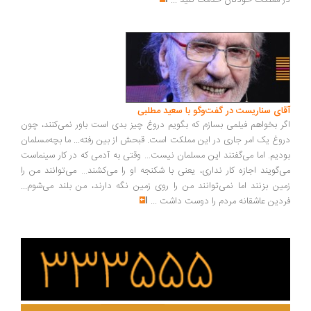
 مملکت خودتان خدمت کنید
...
ای سناریست در گفت‌وگو با سعید مطلبی
ر بخواهم فیلمی بسازم که بگویم دروغ چیز بدی است باور نمی‌کنند، چون
وغ یک امر جاری در این مملکت است. قبحش از بین رفته... ما بچه‌مسلمان
دیم. اما می‌گفتند این مسلمان نیست... وقتی به آدمی که در کار سینماست
‌گویند اجازه کار نداری، یعنی با شکنجه او را می‌کشند... می‌توانند من را
ین بزنند اما نمی‌توانند من را روی زمین نگه دارند، من بلند می‌شوم...
دین عاشقانه مردم را دوست داشت
...