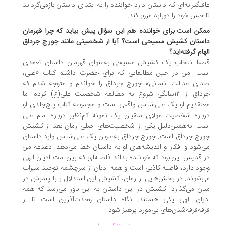
فلگیرانه‌ای که داستان دارد خواننده را به ابتدای داستان بازمی‌گرداند
 حس خود را دوباره مرور کند.
کن است برای خواننده هم این سؤال پیش بیاید که چرا قهرمان
ستان کشیش مسیحی است؟ آیا از شخصیتی مانند جورج جرداق
هام گرفته‌اید؟
عا انتخاب یک کشیش مسیحی به‌عنوان قهرمان داستان تعمدی
ت. من در حین مطالعاتی که برای حضرت داشتم کتاب «علی،
ای عدالت انسانی» جورج جرداق را خواندم و متوجه شدم که
جرداق از ۱۳سالگی شروع به مطالعه شخصیت علی(ع) کرده. ما
تقدیم او یک علی‌شناس واقعی است و مجموعه کتاب پنج‌جلدی او
باره شخصیت مولای متقیان یک نمونه کم‌نظیر درباره امام علی
ت. به‌‌همین‌دلیل یکی از شخصیت‌های اصلی رمان بعد از کشیش
رج جرداق است. جورج جرداق به‌عنوان یک علی‌شناس وارد داستان
‌شود و افکار و اندیشه‌های او به داستان خط می‌دهد. دغدغه من
 قدیس این بود که خواننده بداند فاصله‌ای که بین امت ادیان الهی
ود دارد، فاصله کاذبی است و همه ادیان از سرچشمه توحید سیراب
‌شوند. در بخش‌هایی از رمان، کشیش این استدلال را با پسرش در
ان می‌گذارد. کشیش در این داستان به این باور می‌رسد که همه
یان الهی یکی هستند. نگاه داستان وحدت‌آفرین است تا از
قه‌فرقه‌شدن‌های بی‌مورد پرهیز شود.
.
.