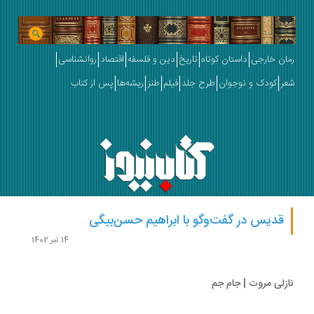
ان خارجی
داستان کوتاه
تاریخ
دین و فلسفه
اقتصاد
روانشناسی
ر
کودک و نوجوان
طرح جلد
فیلم
طنز
ریشه‌ها
پس از کتاب
قدیس در گفت‌وگو با ابراهیم حسن‌بیگی
14 تیر 1402
زلی مروت | جام جم