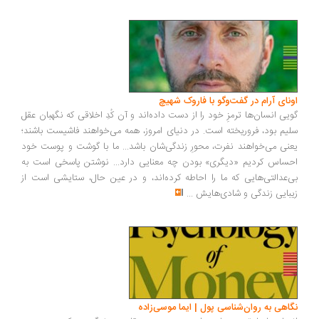
ونای آرام در گفت‌وگو با فاروک شهیچ
یی انسان‌ها ترمزِ خود را از دست داده‌اند و آن کُدِ اخلاقی که نگهبان عقل
یم بود، فروریخته است. در دنیای امروز، همه می‌خواهند فاشیست باشند؛
نی می‌خواهند نفرت، محورِ زندگی‌شان باشد... ما با گوشت و پوست خود
ساس کردیم «دیگری» بودن چه معنایی دارد... نوشتن پاسخی است به
‌عدالتی‌هایی که ما را احاطه کرده‌اند، و در عین حال، ستایشی است از
بایی زندگی و شادی‌هایش
...
اهی به روان‌شناسی پول | ایما موسی‌زاده