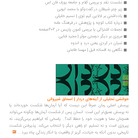
نشست نقد و بررسی کلام و جامعه یوزف فان اس 
زیر چتر شیطان در گفت‌وگو با محمد ایوبی
یادداشتی بر لالایی کیم توی | نسیم خلیلی
درباره کتاب کوچه و پژوهش در فرهنگ عامه 
تجملات اشتراکی یا بررسی کمون پاریس در 202صفحه
مروری بر دیگر دوستی موثر | مجید فنایی
تمیان در کردی یعنی درد و اندوه
نگاهی به افسانه فیل | مهسا طاعتی
انشی تحلیلی از آینه‌های دردار | اسحاق شیروانی
سش اصلی رمان صرفاً این نیست که آیا آرمان‌ها شکست خورده‌اند یا
.پرسش عمیق‌تر این است: انسان پس از شکست آرمان‌ها چگونه می‌تواند
چنان معنا و هویت خود را حفظ کند؟... پاسخی که ابراهیم برمی‌گزیند، نه
روزی است و نه تسلیم. او راهی دیگر را انتخاب می‌کند: پذیرفتن شکست
ریخی، بدون آنکه به خیانت، گریز از واقعیت یا انکار زندگی پناه ببرد
...