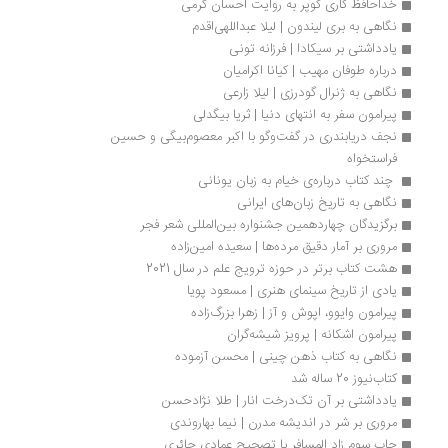
خداحافظ گاری کوپر به روایت احسان کرمی
نگاهی به بری لیندون | لیلا عبداللهی‌اقدم
یادداشتی بر سیکادا | فرزانه تونی
درباره طوفان مهیب | کیانا اکرامیان
نگاهی به ژنرال گودرزی | لیلا زارعی
پیرامون سفر به انتهای دنیا | ثریا بیگدلی
نجف دریابندری در گفت‌وگو با اکبر معصوم‌بیگی و حسین 
فراستخواه
 چند کتاب درباره‌ی خیام به زبان یونانی 
نگاهی به تاریخ زبان‌های ایرانی
برگزیدگان چهاردهمین جشنواره بین‌المللی شعر فجر
مروری بر آمار دقیق مرده‌ها | سعیده امین‌زاده
هشت کتاب برتر در حوزه ترویج علم در سال 2021
یاد‌ی از تاریخ سینمای هنری | مسعود‌ پویا
پیرامون وایوو، اپوش و آز | زهرا بزرگ‌زاده
پیرامون اشکانه | پرویز شیشه‌گران
نگاهی به کتاب ذهن چینی | محسن آزموده
کتاب‌نیوز 20 ساله شد
یادداشتی بر آن تک‌درخت انار | طلا نژادحسن
مروری بر شر در اندیشه مدرن | نیما بهاروندی
چاپ سوم زاد المسافر با تصحیح عمادی حائری