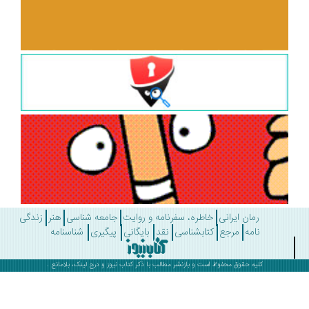
رمان ایرانی
خاطره، سفرنامه و روایت
جامعه شناسی
هنر
زندگی
نامه
مرجع
کتابشناسی
نقد
بایگانی
پیگیری
شناسنامه
کلیه حقوق محفوظ است و بازنشر مطالب با ذکر
کتاب نیوز
و درج لینک، بلامانع .