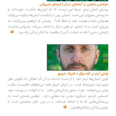
انشی تحلیلی از آینه‌های دردار | اسحاق شیروانی
سش اصلی رمان صرفاً این نیست که آیا آرمان‌ها شکست خورده‌اند یا
.پرسش عمیق‌تر این است: انسان پس از شکست آرمان‌ها چگونه می‌تواند
چنان معنا و هویت خود را حفظ کند؟... پاسخی که ابراهیم برمی‌گزیند، نه
روزی است و نه تسلیم. او راهی دیگر را انتخاب می‌کند: پذیرفتن شکست
ریخی، بدون آنکه به خیانت، گریز از واقعیت یا انکار زندگی پناه ببرد
...
ونای آرام در گفت‌وگو با فاروک شهیچ
یی انسان‌ها ترمزِ خود را از دست داده‌اند و آن کُدِ اخلاقی که نگهبان عقل
یم بود، فروریخته است. در دنیای امروز، همه می‌خواهند فاشیست باشند؛
نی می‌خواهند نفرت، محورِ زندگی‌شان باشد... ما با گوشت و پوست خود
ساس کردیم «دیگری» بودن چه معنایی دارد... نوشتن پاسخی است به
‌عدالتی‌هایی که ما را احاطه کرده‌اند، و در عین حال، ستایشی است از
بایی زندگی و شادی‌هایش
...