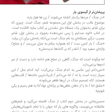
یشان‌تر از گیسوی یار
ر جنگ / مردها یک‌بار کشته می‌شوند / زن ها هزار بار».
ضوع غالب در بخش اول این مجموعه شعر، جنگ است. چیزی که
ای شاعر به‌عنوان یک مسئله حل نشدنی بر کتاب سایه افکنده است.
 کتاب «کوه صدایم را پس نمی‌دهد» به‌ویژه در بخش اول، شاعر
یب درگیر مسئله‌ای به نام جنگ است بی‌آنکه راه‌حلی برای آن بیابد:
نگ / بار کجی ست / که همواره سالم به منزل می‌رسد / و صلح/
ژه‌ای سفید بود / آنقدر که بر کاغذها ندیدمش»
ا چگونه است که جنگ، گاهی در صلح هم ادامه دارد و دست از سر
م‌ها برنمی‌دارد:
می‌دانم این عکس به کدام جنگ برمی‌گردد /به کدام سال / این
باز زنده است یا نه / اما می‌دانم / تاریک‌ترین خانه‌ها / قلب‌هایی
تند /که تصمیم جنگ در آن‌ها ظاهر می‌شود»
شق اما / ما را از دهان ماهی‌ها بر برکه‌ای نهاد/تا به هم رسیم و یکی
ویم»
ین‌خانی در بخش دوم کتاب از جنگ فاصله می‌گیرد و شعرهای
شقانه می‌نویسد، واگویه های یار که جهان را با تمام نامهربانی‌هایش