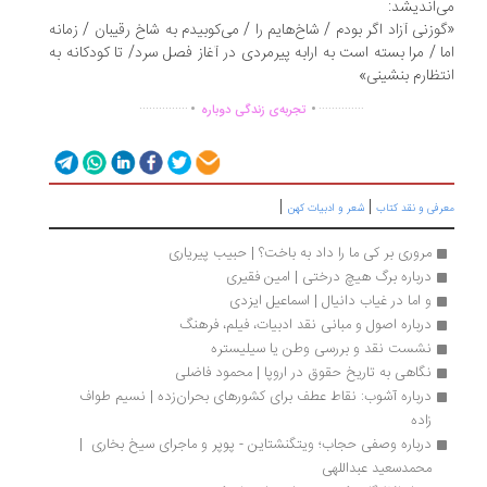
‌اندیشد:
وزنی آزاد اگر بودم / شاخ‌هایم را / می‌کوبیدم به شاخ رقیبان / زمانه
ا / مرا بسته است به ارابه پیرمردی در آغاز فصل سرد/ تا کودکانه به
تظارم بنشینی»
.
.
...............
..............
تجربه‌ی زندگی دوباره
|
|
رفی و نقد کتاب
شعر و ادبیات کهن
مروری بر کی ما را داد به باخت؟ | حبیب پیریاری
درباره برگ هیچ درختی | امین فقیری
و اما در غیاب دانیال | اسماعیل ایزدی
درباره اصول و مبانی نقد ادبیات، فیلم، فرهنگ
نشست نقد و بررسی وطن یا سیلیستره
نگاهی به تاریخ حقوق در اروپا | محمود فاضلی
درباره آشوب: نقاط عطف برای کشورهای بحران‌زده | نسیم طواف 
زاده 
درباره وصفی حجاب؛ ویتگنشتاین - پوپر و ماجرای سیخ بخاری  | 
محمدسعید عبداللهی