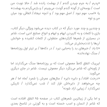
درم / به جرم چیدن گندم / از بهشت رانده شد / حالا نوبت من
ت / بوسه‌ای از گونه گندم گونت می‌چینم / و بازمی‌گردم به بهشت»
؛ «اسب مهم نبود / اصل مهم بود / و آنچه نیفتاد/ اتفاقی بود میان
 و تو»
چندین و چند مورد دیگر که در کتاب دیده می‌شود.ویژگی دیگر کتاب،
زی با کلمات و به کاربردن ایهام و ابهام و انواع صنایع ادبی است، شاعر
 بسیاری از شعرها کارکردهای متفاوتی از کلمات کشیده و خوانش
‌ها را لذت‌بخش‌تر می‌کند:
ا باد / خبرهای بد را به‌جایی نبرد / در دکه‌ها / بر تیتر اول روزنامه‌ها
سنگ نهاده‌اند»
ن‌یک اتفاق کاملاً معمولی است که بر روزنامه‌ها سنگ می‌گذارند اما
 زاویه‌ای که شاعر می‌نگرد دیگر معمولی نیست. شاعر در جای دیگری
‌گوید:
رخت افتاد/ و دایره دایره / سال‌های عمرش را شمرد /ماه اما / هر
 می‌خواهد از دایره‌اش فرار کند / شب نمی‌گذارد / تاریکی
ی‌گذارد / زیبایی آزاد شود»"
و اما یکی از زیباترین شعرهای کتاب در صفحه ۸۵ اتفاق افتاد‌ه است
 شاعر از انسان و اسب خسته است و به گوزنی در تناسخ بعدی