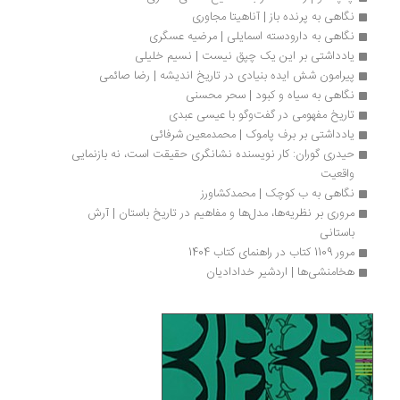
نگاهی به پرنده باز | آناهیتا مجاوری
نگاهی به دارودسته‌ اسمایلی | مرضیه عسگری
یادداشتی بر این یک چپق نیست | نسیم خلیلی
پیرامون شش ایده بنیادی در تاریخ اندیشه | رضا صائمی
نگاهی به سیاه و کبود | سحر محسنی
تاریخ مفهومی در گفت‌وگو با عیسی عبدی
یادداشتی بر برف پاموک | محمدمعین شرفائی
حیدری گوران: کار نویسنده نشانگری حقیقت است، نه بازنمایی 
واقعیت
نگاهی به ب کوچک | محمدکشاورز
مروری بر نظریه‌ها، مدل‌ها و مفاهیم در تاریخ باستان | آرش 
باستانی
مرور 1109 کتاب در راهنمای کتاب 1404
هخامنشی‌ها | اردشیر خدادادیان