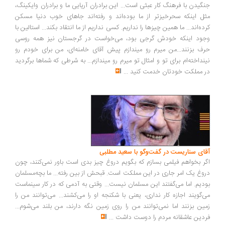
گیدن با فرهنگ کار عبثی است... این برادران آریایی ما و برادران وایکینگ،
ل اینکه سحرخیزتر از ما بوده‌اند و رفته‌اند جاهای خوب دنیا مسکن
ده‌اند... ما همین چیزها را نداریم. کسی نداریم از ما انتقاد بکند... استالین با
ود اینکه خودش گرجی بود، می‌خواست در گرجستان نیز همه روسی
ف بزنند...من میرم رو میندازم پیش آقای خامنه‌ای، من برای خودم رو
نداخته‌ام برای تو و امثال تو میرم رو میندازم... به شرطی که شماها برگردید
 مملکت خودتان خدمت کنید
...
ای سناریست در گفت‌وگو با سعید مطلبی
ر بخواهم فیلمی بسازم که بگویم دروغ چیز بدی است باور نمی‌کنند، چون
وغ یک امر جاری در این مملکت است. قبحش از بین رفته... ما بچه‌مسلمان
دیم. اما می‌گفتند این مسلمان نیست... وقتی به آدمی که در کار سینماست
‌گویند اجازه کار نداری، یعنی با شکنجه او را می‌کشند... می‌توانند من را
ین بزنند اما نمی‌توانند من را روی زمین نگه دارند، من بلند می‌شوم...
دین عاشقانه مردم را دوست داشت
...