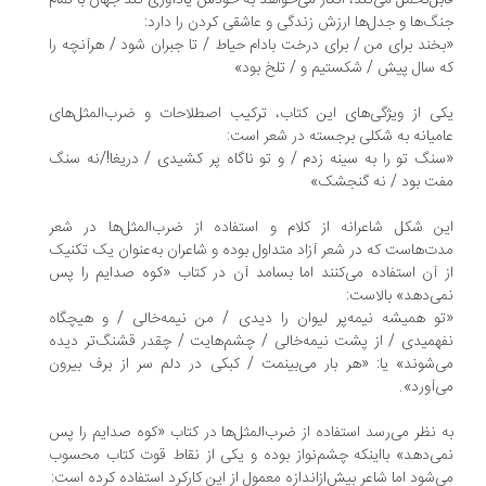
بل‌تحمل می‌کند، انگار می‌خواهد به خودش یادآوری کند جهان با تمام
گ‌ها و جدل‌ها ارزش زندگی و عاشقی کردن را دارد:
خند برای من / برای درخت بادام حیاط / تا جبران شود / هرآنچه را
 سال پیش / شکستیم و / تلخ بود»
ی از ویژگی‌های این کتاب، ترکیب اصطلاحات و ضرب‌المثل‌های
میانه به شکلی برجسته در شعر است:
نگ تو را به سینه زدم / و تو ناگاه پر کشیدی / دریغا!/نه سنگ
ت بود / نه گنجشک»
ن شکل شاعرانه از کلام و استفاده از ضرب‌المثل‌ها در شعر
ت‌هاست که در شعر آزاد متداول بوده و شاعران به‌عنوان یک تکنیک
 آن استفاده می‌کنند اما بسامد آن در کتاب «کوه صدایم را پس
ی‌دهد» بالاست:
و همیشه نیمه‌پر لیوان را دیدی / من نیمه‌خالی / و هیچگاه
همیدی / از پشت نیمه‌خالی / چشم‌هایت / چقدر قشنگ‌تر دیده
‌شوند» یا: «هر بار می‌بینمت / کبکی در دلم سر از برف بیرون
‌آورد».
 نظر می‌رسد استفاده از ضرب‌المثل‌ها در کتاب «کوه صدایم را پس
نمی‌دهد» بااین‎که چشم‌نواز بوده و یکی از نقاط قوت کتاب محسوب
‌شود اما شاعر بیش‌ازاندازه معمول از این کارکرد استفاده کرده است: