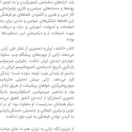
باب «راه‌های مشخص تصویرکردن و به تصور آورد
پهنه‌ها و صحنه‌های سیاسی و فکری نوآورانه‌ای
آثار ادبی و هنری و گشودن فضاهای نو فرهنگی،
این فضا‌ها تشکل‌های سیاسی و مدنی برای بح
اصلاحات و تحولات آموزشی و درک و دریاف
جهت استفاده از و درآمیختنِ این دستاوردها
بود».
کتاب «کشف ایران» تفسیری از تفکر تقی ارانی 
می‌دهد؛ ارانی از چهره‌های پیشگام چپ سکولار
دوباره‌‎ی ایده‌‎ی ایران داشت. بنابراین
بازنگریِ تاریخ اندیشه‌‎ی ناسیونا
قرار می‌دهد. ارانی بینش تحلیلی ماتریالی
جهان‌وطن‌گرایِ خواهانِ پیشرفت از طریق تبادل
بود و به‌تعبیر میرسپاسی، «سکولاریسم رادیکا
تصوری انسان‌گرا از آینده‌‎ی کش
دیگر همتایانِ مدرنیست او متفاوت بود: او در ا
نوین و برابری طبقاتی و جنسیتی خستگی‌ناپذیر
به گردن نهادنِ فرهنگی به غرب باور نداشت.
از این‌رو نگاه ارانی به ایران، هم به غنای مبا