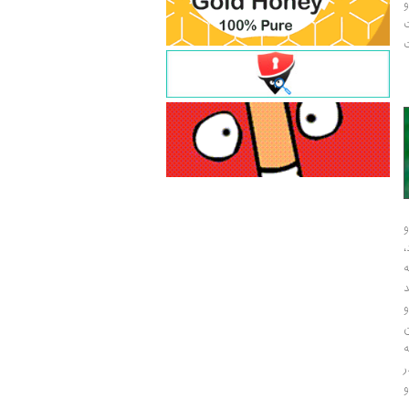
و
ت
ت
و
و
ر