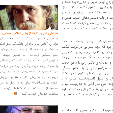
نِ ایران نوین یا مدرن» ‌پرداختند و
 را پیش‌روی کشور ‌گشودند که با خلق
 مترصد «کشف» ایرانِ نو بودند. «در
ث در باب دستاوردهای جدید علمی و
ت وضع بشری شکل گرفت که همه در
 در ساختن تصویر و تصور ملی جدید
تقاضای اخوان ثالث از رهبر انقلاب اسلامی
جنگیدن با فرهنگ کار عبثی است... این
به‌عنوان نماد درخور این فضا به دست
برادران آریایی ما و برادران وایکینگ، مثل اینک
 بود که سهمِ بسزایی در فرایند کشف
سحرخیزتر از ما بوده‌اند و رفته‌اند جاهای خو
 میرسپاسی در این کتاب برای بررسی انتقادی و
دنیا مسکن کرده‌اند... ما همین چیزها را
لیسم ایرانی در دوره بین دو جنگ جهانی -دوره‌ای که
نداریم. کسی نداریم از ما انتقاد بکند... استالی
به‌زعمِ او چندان مورد توجه نبوده است- زندگی و اندیشه‌‎ی دکتر ارانی را محور بحث
با وجود اینکه خودش گرجی بود، می‌خواست
سم مارکسیستی را با نظام اخلاقیِ
در گرجستان نیز همه روسی حرف بزنند...من
 علمی بین ملت‌ها و کشورها درآمیخته
میرم رو میندازم پیش آقای خامنه‌ای، من برا
ل او اصول ناسیونالیسمِ مدنی را با
خودم رو نینداخته‌ام برای تو و امثال تو میر
ور تلفیق می‌نمود». نوعِ باور ارانی به مدرنیسم نیز با
رو میندازم... به شرطی که شماها برگردید د
شاعه و ترویج ارزش‌های نهفته در علوم
مملکت خودتان خدمت کنید
...
 بود، اما در گرایش‌های ضداستعماری،
حث مربوط به سکولاریسم و ناسیونالیسم