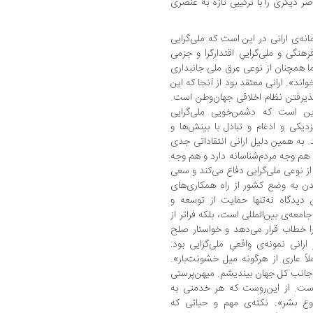
ر دیگری را با ترکیبی تازه به عنصری
اهمیت تفسیرِ میرسپاسی از تاریخ روشنفکری زمانه‌‎ی ارانی در این است که ملی‌گرایی
هنگی و ملی‌گراییِ اقتدارگرا و جزمی
ا همچنان از نوعی عِرق ملی جانبداری
واند». ارانی معتقد بود از آنجا که این
ذیرفتن نظام اخلاقی جهان‌وطن است.
این است که دشمن‌خویی ملی‌گرایی
زدیکی و ادغام و تبادل با بینش‌ها و
. به همین دلیل ارانی انتقاداتی جدی
ه هم وجه مردم‌شناسانه دارد و هم وجه
ز نوعی ملی‌گرایی دفاع می‌کند و سعی
ن به وضع کشور از راه همکاری‌های
ن دیدگاه نه‌تنها حمایت از توسعه و
پیشرفت وطن در سایه‌‎ی ارتباط مؤثر و مفید با جامعه‌‎ی بین‌المللی است، بلکه فراتر از
 را خطاب قرار می‌دهد و خواستار صلح
جهانی است. درست مانند گاندی که از نظر ارانی نمونه‌‎ی واقعیِ ملی‌گرایی بود:
اً عاری از هرگونه میل خشونت‌بار».
 جانب کل جهان بیندیشم. میهن‌پرستی
ست. از این‌روست که هر خدمتی به
هندوستان می‌کنم شامل خدمتی است به نوع بشر». نکته‌‎ی مهم و حیاتی که