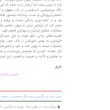
تازه‌ از ایران بسازد اما آن‌قدر زنده نماند که این
نگاهِ میرسپاسی، اندیشیدن در باب مفهوم و ای
ناتمام و پروژه‌ای باز است، چه‌آنکه آبشخور افکار
بود و در تمام دوران زندگی سخت و پر‌فراز 
عملی کند که ایرانیان جزئی از جهان معاصر باشن
مشارکت متقابل ایرانیان و جهانیان فراهم شود. 
فضیلت‌های مدنی خلق شوند و جای سنت‌گرای
«ایرانیان به‌ عوض فرو‌رفتن در لاک خود، خ
مناسبات حسنه با جهان کنند و خود و کشورشان
قرار دهند». امیدی که همچنان پابرجاست و مت
به نوشتن و تأکید بر ضرورت و اهمیت این امید
شرق
.
..............
تجربه‌ی زندگی دو
|
|
|
معرفی و نقد کتاب
تاریخ و سیاست
جامعه‌شناسی و ارتباطات