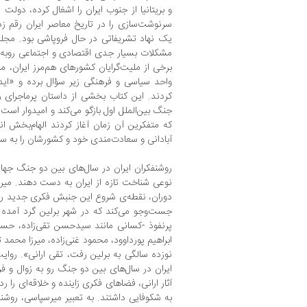
و بریتانیا از جنوب ایران را اشغال کرده، دولت 
سرنوشت‌سازی را در تاریخ معاصر ایران رقم زدند
یک نهاد تشریفاتی در حال فروپاشی بود. مجل
مشکلات بسیار جدی اقتصادی و اجتماعی روبه‌ر
برخی از ملیت‌گرایان کشورهای هم‌مرز ایران، م
کردند. این کتاب بخشی از داستان پرماجرای رو
جنگ بین‌الملل اول بازگو می‌کند و امیدوار است ا
که متفکرین آن زمان آغاز کردند الهام‌بخش 
آبادانی و سعادت‌مندی خود و کشورشان را به سر
روشنفکران ایران در سال‌های بین دو جنگ جهان
نوعی شناخت تازه از ایران به دست دهند. میر
دوران، نقطه‌‎ی شروع این جنبش فکری جدی
جست‌وجو می‌کند که در شهر برلین گرد آمده
پرنفوذ -کسانی مانند سید‌حسن تقی‌زاده، حسین
ابراهیم پورداوود، محمود غنی‌زاده، میرزا محمد
نوزده سالگی به برلین رفت، تقی ارانی». روایت
ایران در سال‌های بین دو جنگ رو به زوال و ف
آثار ارانی، فضاهای فکری زاینده و خلاقه‌ای را رد
به شکوفایی داشتند. به‌ تعبیر میرسپاسی، روشنف