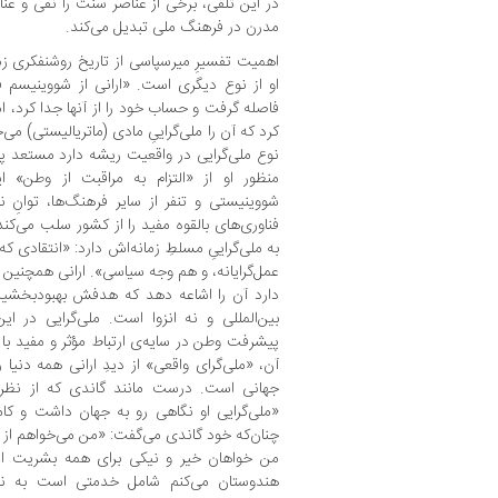
در این تلقی، برخی از عناصر سنت را نفی و عناص
مدرن در فرهنگ ملی تبدیل می‌کند.
او از نوع دیگری است. «ارانی از شووینیسم فر
فاصله گرفت و حساب خود را از آنها جدا کرد، ام
کرد که آن را ملی‌گراییِ مادی (ماتریالیستی) می‌خ
نوع ملی‌گرایی در واقعیت ریشه دارد مستعد پ
منظور او از «التزام به مراقبت از وطن» 
شووینیستی و تنفر از سایر فرهنگ‌ها، توانِ ن
فناوری‌های بالقوه مفید را از کشور سلب می‌کند
به ملی‌گراییِ مسلطِ زمانه‌اش دارد: «انتقادی ک
عمل‌گرایانه، و هم وجه سیاسی». ارانی همچنین ا
دارد آن را اشاعه دهد که هدفش بهبودبخشید
بین‌المللی و نه انزوا است. ملی‌گرایی در ای
آن، «ملی‌گرای واقعی» از دیدِ ارانی همه دنیا
«ملی‌گرایی او نگاهی رو به جهان داشت و کامل
چنان‌که خود گاندی می‌گفت: «من می‌خواهم از
من خواهان خیر و نیکی برای همه بشریت ا