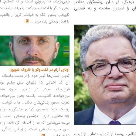
برمی‌گزیند، نه پیروزی است و نه تسلیم. ا
فرهنگی در میان روشنفکران معاصر
نفکری ایران را امیدوار ساخت و به فضایی
راهی دیگر را انتخاب می‌کند: پذیرفتن شکس
تاریخی، بدون آنکه به خیانت، گریز از واقعی
یا انکار زندگی پناه ببرد
...
اونای آرام در گفت‌وگو با فاروک شهیچ‭
گویی انسان‌ها ترمزِ خود را از دست داده‌اند 
آن کُدِ اخلاقی که نگهبان عقل سلیم بود،
فروریخته است. در دنیای امروز، همه
می‌خواهند فاشیست باشند؛ یعنی می‌خواهند
نفرت، محورِ زندگی‌شان باشد... ما با گوشت 
پوست خود احساس کردیم «دیگری» بودن
چه معنایی دارد... نوشتن پاسخی است به
بی‌عدالتی‌هایی که ما را احاطه کرده‌اند، و د
عین حال، ستایشی است از زیبایی زندگی و
ی اول در سال ۱۲۹۳ نیروهای نظامی روسیه از شمال، عثمانی از غرب،