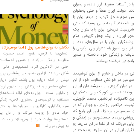
شادی‌هایش
...
را در آستانه سقوط قرار داده، و بحران
. دولت ایران عملاً و حتی به‌‌عنوان
س سوم منحل گردید و مردم ایران با
و شدند». کار به جایی رسید که حتی
شروعیت تاریخی ایران را به‌عنوان یک
واحد سیاسی و فرهنگی زیر سؤال برده و «ایده‌‎ی ایران» را یک جعل تاریخی اعلام
شنفکران ایران را در سال‌های بعد از
نگاهی به روان‌شناسی پول | ایما موسی‌زاده
یرانیان امروز راه دشوار ولی نیکویی را
انسان‌ها با ترس، طمع، امید، حسرت و
اندیشه و زندگی خود دانسته و مسیر
مقایسه زندگی می‌کنند و همین احساسات،
انجامی فرخنده برسانند.
حتی در آگاه‌ترین افراد، تصمیم‌های مالی ر
ی در داخل و خارج از ایران کوشیدند
شکل می‌دهد. از این منظر، «روان‌شناسی پول
سپاسی در خوانشِ متفاوت خود از آن
بیش از آنکه درباره پول باشد، کتابی دربار
د را در میان گروهی از اندیشمندان ایرانی
انسان معاصر و رابطه پرتنش او با مفهوم ثرو
 بودند: «جمعی کوچک ولی متفکرینی
و دارایی است... اوزل به‌جای ارائه نسخه‌ها
 کاظم‌زاده ایرانشهر، محمد قزوینی،
مستقیم یا توصیه‌های دستوری، تجربه زندگی
 تربیت، مرتضی راوندی، و جوانی که در
سرمایه‌گذاران، کارآفرینان، میلیاردرها و حت
ِ میرسپاسی برخلاف این باور رایج که
افراد عادی را روایت می‌کند و از دل این
روپاشی بود، با جست‌و‌جو در زندگی و
داستان‌ها روایت خود را برمی‌سازد و بحث ر
یابی می‌کند که از قضا در آن سال‌ها رو
به پیش می‌راند
...
کران ایرانی در آن سال‌ها به بحث در