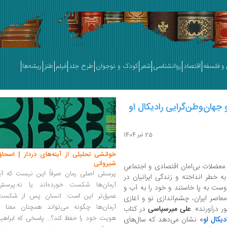
و فلسفه
اقتصاد
روانشناسی
شعر
کودک و نوجوان
طرح جلد
فیلم
طنز
ریشه‌ها
 جهان‌وطن‌گرایی رادیکال او
25 تیر 1404
خوانشی تحلیلی از آینه‌های دردار | اسحاق
شیروانی
ی بحران سیاسی و معضلات بی‌امان اقتصادی و اجتماعیِ
پرسش اصلی رمان صرفاً این نیست که آیا
ه خطر انداخته و زندگی ایرانیان در
آرمان‌ها شکست خورده‌اند یا نه.پرسش
ست به پا خاستند و خود را به آب و
عمیق‌تر این است: انسان پس از شکست
اصر ایران، چشم‌اندازی نو و آغازی
آرمان‌ها چگونه می‌تواند همچنان معنا و
ور درآورند».
علی میرسپاسی
در کتاب
هویت خود را حفظ کند؟... پاسخی که ابراهی
یکال او
» نشان می‌دهد که سال‌های