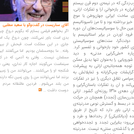
فرهنگی کمک کرد و هم به شکوفاییِ گفتمان غرب‌زدگی که در نیمه‌‎ی دوم قرن بیستم
ده‌‎ی کتاب «کشف ایران» در بازخوانیِ آرا و تفکرات ارانی،
رای ساخت ایرانی جهان‌وطن با موج
 خیز برداشته بود و تا مرز ناسیونالیسمِ
آقای سناریست در گفت‌وگو با سعید مطلبی
 عین حال با سوسیالیست‌های آن دوره
اگر بخواهم فیلمی بسازم که بگویم دروغ چی
ود آوردن در برابر استالینیسم یا
بدی است باور نمی‌کنند، چون دروغ یک امر
 دولت‌گرا، سنت‌های سوسیالیستی
جاری در این مملکت است. قبحش از بین
دی کشور خود بازخوانی و تفسیر کرد.
رفته... ما بچه‌مسلمان بودیم. اما می‌گفتند ای
اره «ملی‌گرایی مدنی» و دید
مسلمان نیست... وقتی به آدمی که در کار
شورویایی را به‌عنوان تنها بدیل ممکن
سینماست می‌گویند اجازه کار نداری، یعنی ب
در برابر اصلاح‌گرایان جهان‌سومی انکار می‌کرد. توجه همه‌جانبه‌‎ی ارانی به پیشرفت
شکنجه او را می‌کشند... می‌توانند من را زمی
د تا گرایشات چپ‌گرایانه و تمایلاتش به
بزنند اما نمی‌توانند من را روی زمین نگه دارند
پاسی تقابلِ دیگری را نیز در تفکرات
من بلند می‌شوم... فردین عاشقانه مردم را
کند و آن ردِ تفکرات باستان‌گرایی و
دوست داشت
...
تجددستیزی است که در صحنه‌‎ی سیاسی ایرانِ دهه‌‎ی 1310 روزنه‌ای گشود. ارانی
 مدرن‌سازی (تجدد) همچنان در حرکت
است، به‌ عوض مقاومت در برابر آن باید «بکوشند در بسط و گسترش نوعی مدرنیته‌‎ی
ارانی باور دارد که تاریخ از طریق
ه (دیالکتیکی) از رخدادها و طرد و
ی‌رود؛ بنابراین تجدد و تجدد‌خواهی
مستلزم «گسست و قطع رابطه‌‎ی خشن و مداوم با گذشته‌‎ی سنتی» نیست. مدرنیته