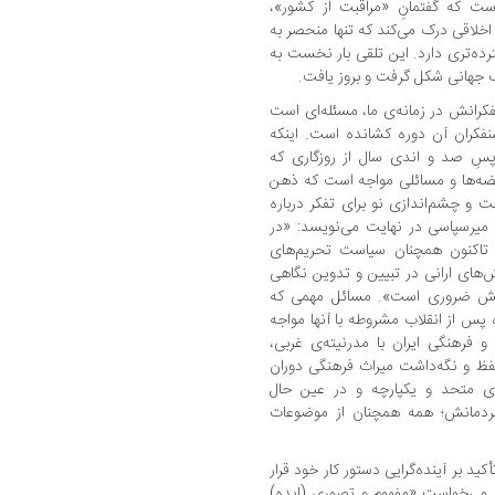
ست که گفتمانِ «مراقبت از کشور»،
ای اخلاقی درک می‌کند که تنها منحصر به
 دغدغه‌‎ی بشری گسترده‌تری دارد. این تلقی بار نخست به‌
گ جهانی شکل گرفت و بروز یافت.
اما اهمیت یا ضرورتِ بازخوانی تفکر ارانی و همفکرانش در زمانه‌‎ی ما، مسئله‌ای است
نفکران آن دوره کشانده است. اینکه
از پسِ صد و اندی سال از روزگاری که
ه‌ها و مسائلی مواجه است که ذهن
ت و چشم‌اندازی نو برای تفکر درباره
میرسپاسی در نهایت می‌نویسد: «در
رایطی که آمریکا هم از زمان انقلاب ۱۳۵۷ تا‌کنون همچنان سیاست تحریم‌های
شش‌های ارانی در تبیین و تدوین نگاهی
ز پیش ضروری است». مسائل مهمی که
پس از انقلاب مشروطه با آنها مواجه
بودند، تحقیق و تفحص در مناسبات سیاسی و فرهنگی ایران با مدرنیته‌‎ی غربی،
فظ و نگه‌داشت میراث فرهنگی دوران
ری متحد و یکپارچه و در عین حال
مردمانش؛ همه همچنان از موضوعات
ران را ضمن تأکید بر آینده‌گرایی دستور کار خود قرار
و می‌خواست «مفهوم و تصوری (ایده)