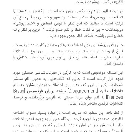
گیز» بر کسی پوشیده نیست.
 عرصه الهیاتی هم بین کسی چون ابوحامد غزالی که جهانِ هستی را
ظام احسن» می‌دانست و معتقد بود سهو و خطایی بر قلمِ صنعِ آن
فته است با حافظ که این نظر را نوعی اغماض و «خطا پوشی»
‌پنداشت – پیر ما گفت خطا بر قلم صنع نرفت / آفرین بر نظر پاک
اپوشش باشد- اختلاف نظر جدی وجود دارد.
ل یافتن ریشه این نوع اختلاف نظرهای معرفتی کار ساده‌ای نیست.
رغ از وجوه روان‌شناختی، جامعه‌شناختی و … این نوع از اختلاف
رها، حتی به لحاظ فلسفی نیز می‌توان برای آن، ابعاد مختلفی را
صور شد.
ن مسئله موضوعی است که به تازگی در معرفت‌شناسی فلسفی مورد
جه قرار گرفته است تا جایی که کتاب‌هایی به همین نام منتشر
ه‌اند. یکی از این کتاب‌ها – و احتمالاً جدیدترین‌شان- به نام
ختلاف نظر
» [Disagreement] نوشته
برایان فرانسیس
[Bryan
Frances] با قلم روان غزاله حجتی به فارسی برگردانده و توسط
تشارات کرگدن منتشر شده است.
 نظر راقم این سطور که سال‌ها است در موارد بسیار متنوع، اختلاف
رهای متعددی را تجربه کرده – و گاه حتی از به وجود آمدن اختلاف
ر با خویش نیز در امان نبوده تا جایی که در مواردی به نوعی
سردگی معرفتی نیز دچار شده است – این کتاب می‌تواند ورودی