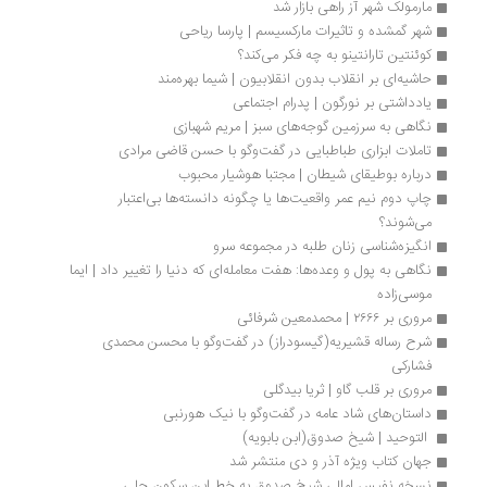
مارمولک شهر آز راهی بازار شد
شهر گمشده و تاثیرات مارکسیسم | پارسا ریاحی
کوئنتین تارانتینو به چه فکر می‌کند؟
حاشیه‌ای بر انقلاب بدون انقلابیون | شیما بهره‌مند
یادداشتی بر نورگون | پدرام اجتماعی
نگاهی به سرزمین گوجه‌های سبز | مریم شهبازی
تاملات ابزاری طباطبایی در گفت‌وگو با حسن قاضی مرادی
درباره بوطیقای شیطان | مجتبا هوشیار محبوب
چاپ دوم نیم عمر واقعیت‌ها یا چگونه دانسته‌ها بی‌اعتبار 
می‌شوند؟
انگیزه‌شناسی زنان طلبه در مجموعه سرو
نگاهی به پول و وعده‌ها: هفت معامله‌ای که دنیا را تغییر داد | ایما 
موسی‌زاده
مروری بر ۲۶۶۶ | محمدمعین شرفائی
شرح رساله قشیریه(گیسودراز) در گفت‌وگو با محسن محمدی 
فشارکی
مروری بر قلب گاو | ثریا بیدگلی
داستا‌ن‌های شاد عامه در گفت‌وگو با نیک هورنبی
 التوحید | شیخ صدوق(ابن بابویه)
جهان کتاب ویژه آذر و دی منتشر شد
نسخه نفیس امالی شیخ صدوق به خط ابن سکون حلی