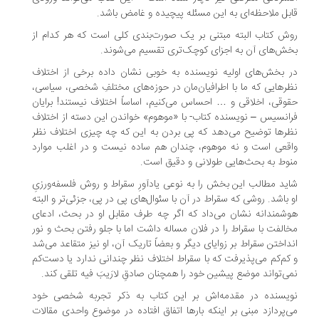
بل ملاحظه‌ای به این مسئله پیچیده و غامض باشد.
ش کتاب البته مبتنی بر یک صورت‌بندی کلی است که هر کدام از
ش‌های آن به اجزای کوچک‌تری تقسیم می‌شوند.
 بخش‌های اولیه نویسنده به خوبی نشان داده برخی از اختلاف
رهایی که ما با اطرافیان‌مان در حوزه‌های مختلفِ شخصی، سیاسی،
وقی، اخلاقی و … احساس می‌کنیم، اساساً اختلاف نیستند! برایان
انسیس – نویسنده کتاب- با «موهوم» خواندن این دسته از اختلاف
رها توضیح می‌دهد که پی بردن به این که چه چیزی اختلاف نظر
قعی است و نه موهوم، چندان هم ساده نیست و در اغلب موارد
وط به بحث‌هایی طولانی و دقیق است.
ید مطالب این بخش را به نوعی یادآورِ سقراط و روش فلسفه‌ورزیِ
 باشد. روشی که سقراط در آن با سئوال‌های پی در پی، جزئی‌تر و البته
شمندانه نشان می‌داد که اگر چه طرف مقابل او در بحث، ادعای
الفت با سقراط را در فلان مساله داشت اما با جلو رفتن بحث و نور
داختن سقراط بر زوایای دیگر و بعضاً تاریک آن، او نیز متقاعد می‌شد
کم‌کم می‌پذیرفت که با سقراط اختلاف نظر چندانی ندارد یا دست‌کم
ی‌تواند موضع پیشین خود را همچنان صادقِ لارَیبَ فیه تلقی کند.
یسنده در مقدمه‌اش بر این کتاب به ذکر تجربه شخصی خود
‌پردازد مبنی بر اینکه بارها اتفاق افتاده در موضوع واحدی مقالات