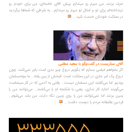
ف بزنند...من میرم رو میندازم پیش آقای خامنه‌ای، من برای خودم رو
نداخته‌ام برای تو و امثال تو میرم رو میندازم... به شرطی که شماها برگردید
 مملکت خودتان خدمت کنید
...
ای سناریست در گفت‌وگو با سعید مطلبی
ر بخواهم فیلمی بسازم که بگویم دروغ چیز بدی است باور نمی‌کنند، چون
وغ یک امر جاری در این مملکت است. قبحش از بین رفته... ما بچه‌مسلمان
دیم. اما می‌گفتند این مسلمان نیست... وقتی به آدمی که در کار سینماست
‌گویند اجازه کار نداری، یعنی با شکنجه او را می‌کشند... می‌توانند من را
ین بزنند اما نمی‌توانند من را روی زمین نگه دارند، من بلند می‌شوم...
دین عاشقانه مردم را دوست داشت
...