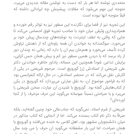
عددی نوشته اما هر بار که دست به نوشتن مقاله جدیدی می‌برد،
وجه این مهم می‌شود که مقالات پیشینش چه ایراداتی داشته که
لاً متوجه آنها نبوده است.
ن تجربه نیز از قضا برای نگارنده این سطور نیز به تواتر رقم خورده و
زادپنداری وثیقی میان خود با صاحب تجربه فوق احساس می‌کند تا
یی که وقتی به لطف اینترنت به نوشته‌های چندسال پیش خود بر
‌خورد، سوگمندانه به خواندن آن همه یاوه‌ای که از ذهنش تراوش
ده تأسف می‌خورد و همزمان بیم آن را دارد که زمانی نه چندان دور
 راه برسد که با دیدن همین سطور نیز کم و بیش همان حس کزایی،
ایش تداعی شود! همچنین این مساله، یادآور خاطره خواندنی دکتر
ی شریعتی از استادش ژرژ گورویچ است. مرحوم شریعتی در یکی از
ارش نقل می‌کند که در محضر استادش، در حال ارائه کنفرانسی بود
 به فراخور موضوع آن، به نقل عبارتی می‌پردازد که گورویچ در یکی
 کتاب‌هایش گفته بود. گورویچ با شنیدن آن عبارت، سخن شریعتی را
‌برد و با صراحتی نسبتاً عبوسانه می‌گوید این حرف مزخرف را از کجا
رده‌ای؟
یعتی از شرم استاد، نمی‌گوید که جناب‌عالی خود چنین گفته‌اید، بلکه
فاً به ذکر نام کتاب بسنده می‌کند. اما از آنجایی که کتاب مذکور در
ان دانشجویان مشهور بود، اهل کلاس به خنده می‌افتند و گورویچ با
ان صراحت اما این بار مشفقانه می‌گوید آن حرف را من چند سال