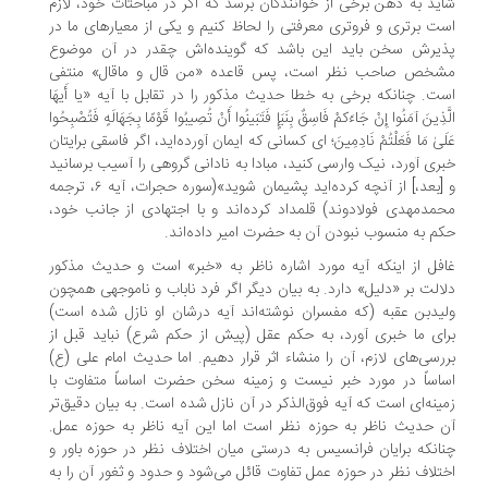
ید به ذهن برخی از خوانندگان برسد که اگر در مباحثات خود، لازم
ت برتری و فروتری معرفتی را لحاظ کنیم و یکی از معیارهای ما در
یرش سخن باید این باشد که گوینده‌اش چقدر در آن موضوع
خص صاحب نظر است، پس قاعده «من قال و ماقال» منتفی
ت. چنانکه برخی به خطا حدیث مذکور را در تقابل با آیه «یا أَیهَا
ّذِینَ آمَنُوا إِنْ جَاءَکمْ فَاسِقٌ بِنَبَإٍ فَتَبَینُوا أَنْ تُصِیبُوا قَوْمًا بِجَهَالَهٍ فَتُصْبِحُوا
لَیٰ مَا فَعَلْتُمْ نَادِمِینَ؛ ای کسانی که ایمان آورده‌اید، اگر فاسقی برایتان
ری آورد، نیک وارسی کنید، مبادا به نادانی گروهی را آسیب برسانید
و [بعد،] از آنچه کرده‌اید پشیمان شوید»(سوره حجرات، آیه ۶، ترجمه
مدمهدی فولادوند) قلمداد کرده‌اند و با اجتهادی از جانب خود،
م به منسوب نبودن آن به حضرت امیر داده‌اند.
فل از اینکه آیه مورد اشاره ناظر به «خبر» است و حدیث مذکور
الت بر «دلیل» دارد. به بیان دیگر اگر فرد ناباب و ناموجهی همچون
یدبن عقبه (که مفسران نوشته‌اند آیه درشان او نازل شده است)
ای ما خبری آورد، به حکم عقل (پیش از حکم شرع) نباید قبل از
رسی‌های لازم، آن را منشاء اثر قرار دهیم. اما حدیث امام علی (ع)
اساً در مورد خبر نیست و زمینه سخن حضرت اساساً متفاوت با
ینه‌ای است که آیه فوق‌الذکر در آن نازل شده است. به بیان دقیق‌تر
 حدیث ناظر به حوزه نظر است اما این آیه ناظر به حوزه عمل.
انکه برایان فرانسیس به درستی میان اختلاف نظر در حوزه باور و
تلاف نظر در حوزه عمل تفاوت قائل می‌شود و حدود و ثغور آن را به