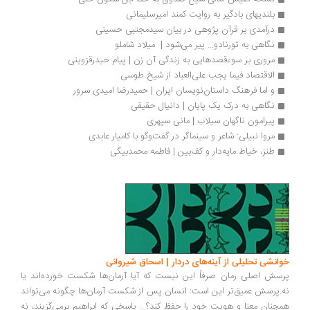
بلندیهای بادگیر به روایت کمند امیرسلیمانی
درآمدی بر قرآن پژوهی در بیان سیدمجتبی حسینی
نگاهی به تورنادو... پیر می‌شود |  میلاد شاملو
مروری بر سوء‌قصدهایی به زندگی آن زن | پیام حیدرقزوینی
الاقتصاد فیما یجب علی‌العباد از شیخ طوسی 
و اما فرهنگ داستان‌نویسان ایران | حمیدرضا امیدی سرور
نگاهی به درک یک پایان | دانیال حقیقی
پیرامون ناگهان سیلاب | مانی سپهری
مروا نبیلی: شاعر و سینماگر در گفت‌وگو با کامیار عابدی
طنز، خیاط مایه‌دار و کف‌بین | فاطمه محمدبیگی
انشی تحلیلی از آینه‌های دردار | اسحاق شیروانی
سش اصلی رمان صرفاً این نیست که آیا آرمان‌ها شکست خورده‌اند یا
.پرسش عمیق‌تر این است: انسان پس از شکست آرمان‌ها چگونه می‌تواند
چنان معنا و هویت خود را حفظ کند؟... پاسخی که ابراهیم برمی‌گزیند، نه