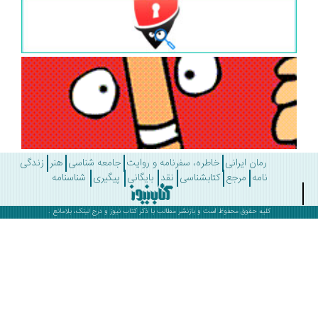
رمان ایرانی
خاطره، سفرنامه و روایت
جامعه شناسی
هنر
زندگی
نامه
مرجع
کتابشناسی
نقد
بایگانی
پیگیری
شناسنامه
کلیه حقوق محفوظ است و بازنشر مطالب با ذکر
کتاب نیوز
و درج لینک، بلامانع .