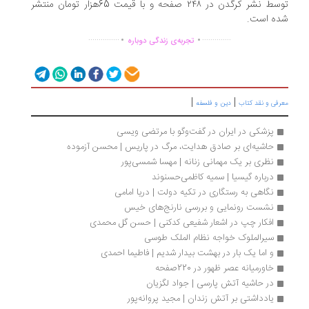
توسط نشر کرگدن در ۲۴۸ صفحه و با قیمت 65هزار تومان منتشر
ه است.
.
.
...............
..............
تجربه‌ی زندگی دوباره
|
|
رفی و نقد کتاب
دین و فلسفه
پزشکی در ایران در گفت‌وگو با مرتضی ویسی
حاشیه‌ای بر صادق هدایت، مرگ در پاریس | محسن آزموده
نظری بر یک مهمانی زنانه | مهسا شمسی‌پور
درباره گیسیا | سمیه کاظمی‌حسنوند
نگاهی به رستگاری در تکیه دولت | دریا امامی
نشست رونمایی و بررسی نارنج‌های خیس
افکار چپ در اشعار شفیعی کدکنی | حسن گل محمدی
سیرالملوک خواجه نظام الملک طوسی
و اما یک بار در بهشت بیدار شدیم | فاطیما احمدی
خاورمیانه عصر ظهور در 220صفحه
در حاشیه آتش پارسی | جواد لگزیان
یادداشتی بر آتش زندان | مجید پروانه‌پور