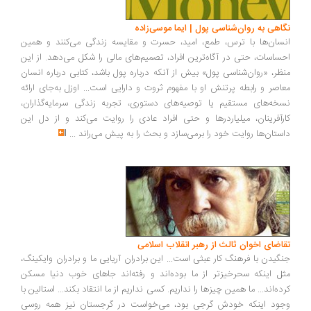
اهی به روان‌شناسی پول | ایما موسی‌زاده
سان‌ها با ترس، طمع، امید، حسرت و مقایسه زندگی می‌کنند و همین
ساسات، حتی در آگاه‌ترین افراد، تصمیم‌های مالی را شکل می‌دهد. از این
ظر، «روان‌شناسی پول» بیش از آنکه درباره پول باشد، کتابی درباره انسان
اصر و رابطه پرتنش او با مفهوم ثروت و دارایی است... اوزل به‌جای ارائه
خه‌های مستقیم یا توصیه‌های دستوری، تجربه زندگی سرمایه‌گذاران،
رآفرینان، میلیاردرها و حتی افراد عادی را روایت می‌کند و از دل این
ستان‌ها روایت خود را برمی‌سازد و بحث را به پیش می‌راند
...
اضای اخوان ثالث از رهبر انقلاب اسلامی
گیدن با فرهنگ کار عبثی است... این برادران آریایی ما و برادران وایکینگ،
ل اینکه سحرخیزتر از ما بوده‌اند و رفته‌اند جاهای خوب دنیا مسکن
ده‌اند... ما همین چیزها را نداریم. کسی نداریم از ما انتقاد بکند... استالین با
ود اینکه خودش گرجی بود، می‌خواست در گرجستان نیز همه روسی