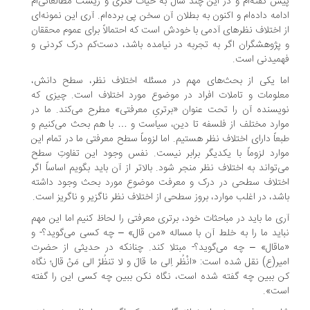
ش گفته‌ام و در این چند سال به حیات فکری و زیست مطالعاتی‌ام
امه داده‌ام و اکنون به بطلان آن سخن پی برده‌ام. آری این نمونه‌ای
 اختلاف نظرهای آدمی با خودش است که احتمالاً برای عموم محققان
پژوهشگران اگر به تجربه در نیامده باشد، دست‌کم درک کردنی و
میدنی است.
ا یکی از بحث‌های مهم در مسئله اختلاف نظر، سطح دانش،
لومات و تاملات افراد در موضوع مورد اختلاف است. چیزی که
یسنده آن را تحت عنوان «برتریِ معرفتی» مطرح می‌کند. ما در
ارد مختلف از فلسفه تا دین، سیاست و … با هم بحث می‌کنیم و
عاً دارای اختلاف نظر هستیم. اما لزوماً سطح معرفتی ما در تمام این
ارد لزوماً با یکدیگر برابر نیست. نفس وجود این تفاوتِ سطح
‌تواند به اختلاف نظر منجر شود. بالاتر از آن باید بگویم اساساً اگر
تلاف سطحی در درک و معرفت موضوع مورد بحث وجود داشته
شد، در اغلب موارد، بروز سطحی از اختلاف نظر ناگزیر و ناگریز است.
ی ما باید در مباحثات خود، برتری معرفتی را لحاظ کنیم اما این مهم
اید ما را به خلط آن با مساله «من قال» – چه کسی می‌گوید؟- و
اقال» – چه می‌گوید؟- مبتلا کند. چنانکه در حدیثی از حضرت
یر(ع) نقل شده است: «انْظُر اِلی ما قالَ و لا تنظُرْ الی مَنْ قال؛ نگاه
 ببین چه گفته شده است، نگاه نکن ببین چه کسی این را گفته
ت».