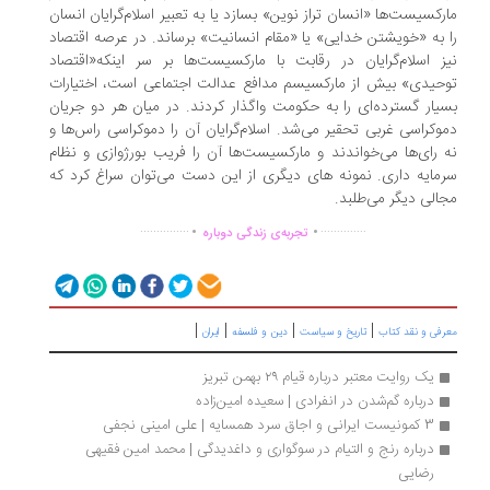
رکسیست‌ها «انسان تراز نوین» بسازد یا به تعبیر اسلام‌گرایان انسان
 به «خویشتن خدایی» یا «مقام انسانیت» برساند. در عرصه اقتصاد
ز اسلام‌گرایان در رقابت با مارکسیست‌ها بر سر اینکه«اقتصاد
حیدی» بیش از مارکسیسم مدافع عدالت اجتماعی است، اختیارات
یار گسترده‌ای را به حکومت واگذار کردند. در میان هر دو جریان
وکراسی غربی تحقیر می‌شد. اسلام‌گرایان آن را دموکراسی راس‌ها و
 رای‌ها می‌خواندند و مارکسیست‌ها آن را فریب بورژوازی و نظام
مایه داری. نمونه های دیگری از این دست می‌توان سراغ کرد که
الی دیگر می‌طلبد.
.
.
...............
..............
تجربه‌ی زندگی دوباره
|
|
|
|
رفی و نقد کتاب
تاریخ و سیاست
دین و فلسفه
ایران
یک روایت معتبر درباره قیام ۲۹ بهمن تبریز
درباره گم‌شدن در انفرادی | سعیده امین‌زاده
3 کمونیست ایرانی و اجاق‌ سرد همسایه‌ | علی امینی نجفی
درباره رنج و التیام در سوگواری و داغدیدگی | محمد امین فقیهی 
رضایی