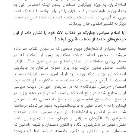
لام‌گرایان به ویژه چپگرایان مسلمان بدون اینکه احساس نیاز به
حانیون و علوم حوزوی کنند، قرآن را در برابر نهاده، با فرهنگ لغت
بی به فارسی در یک دست و کتاب «چه باید کرد» لنین در دست
گر به تفسیر انقلابی قرآن بپردازند.
آیا اسلام سیاسی چنان‌که در انقلاب 57 خود را نشان داد، از این
انش‌های جدید از مذهب تاثیری گرفت؟
عا. بسیاری از شعارهای مهیج مذهبی که در دوران انقلاب سر داده
‌شد و بخش اعظم ادبیات «مکتبی» پس از انقلاب که در
نرانی‌های مقامات، در تظاهرات‌ها و در جبهه‌های جنگ بازتاب
شت حاصل همین فرآیند بود. برای نمونه می‌توان به جایگزینی
طلاحاتی چون دیکتاتوری، پرولتاریا، امپریالیسم، اپورتونیسم با
طلاحات قرآنی چون طاغوت، مستضعف، استکبار، منافق اشاره کرد.
طلاح «نرمش قهرمانانه» که در سال‌های اخیر در ادبیات سیاسی
ران مطرح شده در واقع اصطلاحی است که در اواخر دهه چهل، در
ضیح علت صلح امام‌حسن و در پاسخ به کسانی که به تعریض
شان را به «راحت طلبی و عافیت‌اندیشی» متهم می‌کردند برساخته
. تفسیر انقلابی و ایدئولوژیک از سیره سیاسی امامان شیعه و
چنین ارائه الگوهای مبارزاتی از شهدای صدر اسلام و یاران ائمه،
ش مهمی در شکل‌گیری انگاره و الگوی مسلمان و شیعه راستین که
لمانی مبارز، انقلابی و مکتبی دانسته می‌شد ایفا کرد.بروجوه