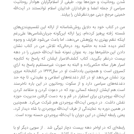
ن روحانیت و حوزه‌ها بود، طیفی از اسلام‌گرایان هوادار روحانیت
اسی از جمله اعضا و طرفداران فداییان اسلام توانستند در آیت‌الله
ینی مرجع دینی موردنظرشان را بیابند.
 در کتاب خود به دلایل روش‌شناسانه از ارائه این تقسیم‌بندی‌های
ته رُفته پرهیز کرده‌ام، زیرا ارائه این‌گونه جریان‌شناسی‌ها علی‌رغم
نکه نظم بهتری به پژوهش می‌دهد، اما باعث می‌شود ظرایف و وجوه
تر دیده شده به حاشیه رود درحالی‌که تلاش من در کتاب نشان
دن این حاشیه‌ها بود. به عنوان نمونه شما آیت‌الله خمینی را در دهه
ست در‌نظر بگیرید، کتاب کشف‌الاسرار ایشان که پاسخ به کتابچه
رار هزار ساله حکمی‌زاده و البته به صورت غیر‌مستقیم پاسخ به آراي
کسروی است و همچنین یادداشت او در سال۱۳۲۳ در کتابخانه مروی
د نشان می‌دهد او در کنار دغدغه‌های اسلامی و عقیدتی، تا چه حد
دغه‌های سیاسی دارد و از سکوت روحانیون در این باره ناخرسند
ت.هم ایشان از‌جمله کسانی بود که در دعوت کردن و متقاعد کردن
ت‌الله بروجردی برای استقرار در قم و به دست گرفتن مدیریت حوزه
ش داشت. در دروس آیت‌الله بروجردی هم شرکت می‌کرد. همچنین
 همین دوره به نمایندگی از طرف آیت‌الله بروجردی با شاه دیدار کرد،
نی رابطه ایشان در این دوران با آیت‌الله بروجردی حسنه بوده است.
بطه‌ای که در اواخر دهه بیست دچار تیرگی شد . از سویی دیگر او با