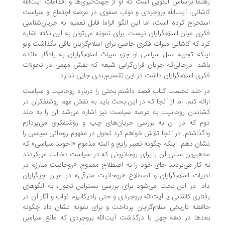
نما براساس الگویی است که او از جهت‌گیری‌ها و اقدامات آیت‌الله
شانی، آیت‌الله بروجردی و نواب صفوی در عرصه اجتماع و سیاست
تخراج کرده است، اما این الگو الزاما قابل تعمیم به جریان‌شناسی
ری میان اسلام‌گرایان نیست. برای نمونه می‌توان به این نکته اشاره
د که کاشانی میراث فکری خاصی برای اسلام‌گرایان باقی نگذاشت ولو
نکه تجربه عمل سیاسی او جزو میراث اسلام‌گرایان به یادگار مانده
شد. درحالی‌که جریان قرآن‌گرایی شیعه که نقش مهمی در تحولات
ری اسلام‌گرایان داشت در این تقسیم‌بندی جایی ندارد.
 جلد نخست کتاب قصد داشتم بحثی را درباره روحانیت و سیاست
ائه کنم، اما از آنجا که در این بحث باید به نقش مهم روشنفکران در
اندن روحانیت به عرصه سیاست نیز اشاره می‌شد آن را به جلد
م که در آن به بررسی جریان‌های چپ و روشنفکری می‌پردازم
گذاشتم. در آنجا تلاش خواهم کرد تحول در مفهوم روحانی سیاسی را
ان دهم. اینکه چگونه تعبیر رایج و البته مذمومِ «آخوند سیاسی» که
هبیون سنتی آن را برای روحانیونی که در سیاست دخالت می‌کردند
 کار می‌بردند جای خود را به اصطلاحِ ممدوحِ «روحانیت مبارز» در
بیات اسلام‌گرایان و اصطلاح «روحانیت مترقی» در میان چپگرایان
د. در این بحث می‌شود برای بررسی بستراین تحول، به الگوهای
تاری کاشانی یا آیت‌الله بروجردی و حتی رادیکالیزم نواب و آثار آن در
فظه تاریخی اسلام‌گرایان پرداخت و برای نمونه نشان داد چگونه
دها در دهه چهل با درگذشت آیت‌الله بروجردی که مانع سیاسی