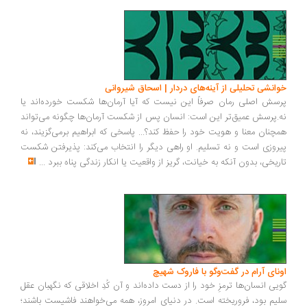
انشی تحلیلی از آینه‌های دردار | اسحاق شیروانی
سش اصلی رمان صرفاً این نیست که آیا آرمان‌ها شکست خورده‌اند یا
.پرسش عمیق‌تر این است: انسان پس از شکست آرمان‌ها چگونه می‌تواند
چنان معنا و هویت خود را حفظ کند؟... پاسخی که ابراهیم برمی‌گزیند، نه
روزی است و نه تسلیم. او راهی دیگر را انتخاب می‌کند: پذیرفتن شکست
ریخی، بدون آنکه به خیانت، گریز از واقعیت یا انکار زندگی پناه ببرد
...
ونای آرام در گفت‌وگو با فاروک شهیچ
یی انسان‌ها ترمزِ خود را از دست داده‌اند و آن کُدِ اخلاقی که نگهبان عقل
یم بود، فروریخته است. در دنیای امروز، همه می‌خواهند فاشیست باشند؛