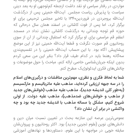
ت‌الله کاشانی نیز نزدیک بود و از کاشانی حمایت می‌کرد ولو اینکه به
اردی در رفتار سیاسی او نقد داشت ازجمله کم‌توجهی او به بعد دینی
است یا پذیرش ریاست مجلس. آیت‌الله خمینی پس از درگذشت
آیت‌الله بروجردی در فروردین۱۳۴۰ با تاخیر مجلس ترحیمی برای او
گزار کرد، اما پس از فوت کاشانی در اسفند همان سال درحالی که
زه قم توجه چندانی به درگذشت کاشانی نشان نداد در مسجد
ظم قم مراسمی برای او برگزار کرد که استقبال چندانی از آن از سوی
حانیون قم صورت نگرفت و قطعا آیت‌الله خمینی نیز از این موضع
شاپیش آگاه بود. با این حساب آیت‌الله خمینی را در تقسیم‌بندی
‌گانه رهنما باید در کدام طیف قرار داد؟ بنابر این من سعی کردم
ون اینکه جریان‌شناسی خاصی ارائه کنم، مباحث را حول موضوعات و
لش‌های فکری ایدئولوژیک مطرح کنم.
ا به لحاظ فکری و نظری، مهم‌ترین مناقشات و درگیری‌های اسلام
 در سه جبهه ارزیابی کرده‌اید، مذهب علیه ماتریالیسم و مارکسیسم
ه‌طور کلی اندیشه جدید)، مذهب علیه مذهب (خوانش‌های جدید
 مذهب و خوانش‌های ضد‌مذهب)، مذهب علیه دولت. از اولی
وع کنیم، مشکل یا مساله مذهب با اندیشه جدید چه بود و چه
کنشی در برابر آن نشان داد؟
ومی‌ترین عرصه این منازعه بحث در تعیین نسبت میان دین و
نش‌های نوین (علوم تجربی جدید) بود. اکثر روحانیون و پیروان‌شان
بقه خوبی در مواجهه با این علوم، دستاوردها و نهادهای آموزشی