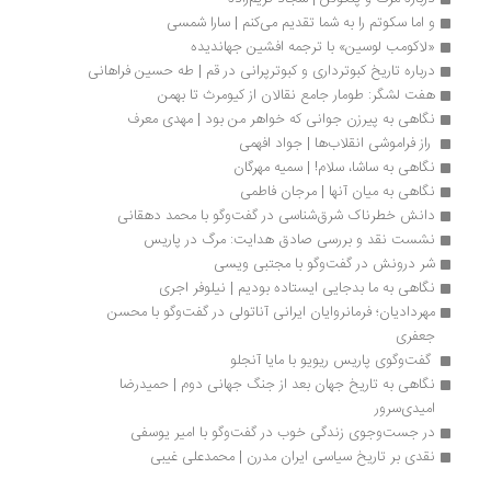
و اما سکوتم را به شما تقدیم می‌کنم | سارا شمسی
«لاکومب لوسین» با ترجمه‌ افشین جهاندیده 
درباره تاریخ کبوترداری و کبوترپرانی در قم | طه حسین فراهانی
هفت لشگر: طومار جامع نقالان از کیومرث تا بهمن
نگاهی به پیرزن جوانی که خواهر من بود | مهدی معرف
 راز فراموشی انقلاب‌ها | جواد افهمی 
نگاهی به ساشا، سلام! | سمیه مهرگان
نگاهی به میان آنها | مرجان فاطمی
دانش خطرناک شرق‌شناسی در گفت‌وگو با محمد دهقانی
نشست نقد و بررسی صادق هدایت: مرگ در پاریس
شر درونش در گفت‌وگو با مجتبی ویسی
نگاهی به ما بدجایی ایستاده بودیم | نیلوفر اجری
مهردادیان؛ فرمانروایان ایرانی آناتولی در گفت‌وگو با محسن 
جعفری
 گفت‌وگوی پاریس ریویو با مایا آنجلو
نگاهی به تاریخ جهان بعد از جنگ جهانی دوم | حمیدرضا 
امیدی‌سرور
در جست‌وجوی زندگی خوب در گفت‌وگو با امیر یوسفی
نقدی بر تاریخ سیاسی ایران مدرن | محمدعلی غیبی