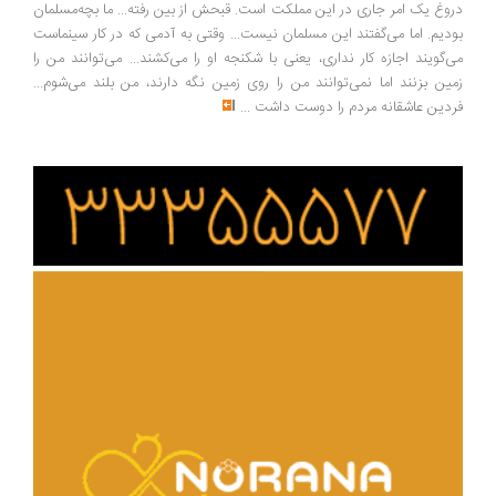
وغ یک امر جاری در این مملکت است. قبحش از بین رفته... ما بچه‌مسلمان
دیم. اما می‌گفتند این مسلمان نیست... وقتی به آدمی که در کار سینماست
‌گویند اجازه کار نداری، یعنی با شکنجه او را می‌کشند... می‌توانند من را
ین بزنند اما نمی‌توانند من را روی زمین نگه دارند، من بلند می‌شوم...
دین عاشقانه مردم را دوست داشت
...