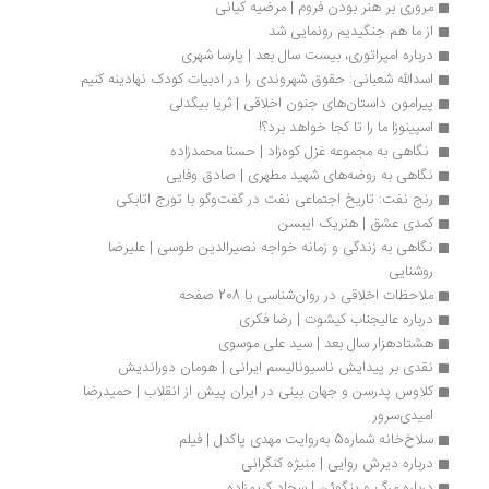
مروری بر هنر بودن فروم | مرضیه کیانی
از ما هم جنگیدیم رونمایی شد
درباره امپراتوری، بیست سال بعد | پارسا شهری
اسدالله شعبانی: حقوق شهروندی را در ادبیات کودک نهادینه کنیم
پیرامون داستان‌های جنون اخلاقی | ثریا بیگدلی
اسپینوزا ما را تا کجا خواهد برد؟!
 نگاهی به مجموعه غزل کوه‌زاد | حسنا محمدزاده
نگاهی به روضه‌های شهید مطهری | صادق وفایی
رنج نفت: تاریخ اجتماعی نفت در گفت‌وگو با تورج اتابکی
کمدی عشق | هنریک ایبسن
نگاهی به زندگی و زمانه خواجه نصیرالدین طوسی | علیرضا 
روشنایی
ملاحظات اخلاقی در روان‌شناسی با 208 صفحه
درباره عالیجناب کیشوت | رضا فکری
هشتادهزار سال بعد | سید علی موسوی
نقدی بر پیدایش ناسیونالیسم ایرانی | هومان دوراندیش
کلاوس پدرسن و جهان بینی در ایران پیش از انقلاب | حمیدرضا 
امیدی‌سرور
سلاخ‌خانه شماره5 به‌روایت مهدی پاکدل | فیلم
درباره دیرش روایی | منیژه کنگرانی
درباره مرگ و پنگوئن | سجاد کریم‌زاده