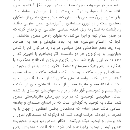
ه اخیر در مواجهه با وجوه مختلف تمدن غربی شکل گرفته و تحول
فته است. این مواجهه در آغاز، پرسش از علل زیردستی مسلمانان در
ابر تمدن غربی/ مسیحی را به میان کشید.در پاسخ، طیفی از متفکران
لمان علت را در دوری مسلمانان از آموزه‌های اصیل اسلامی یافتند
بازگشت به اسلام به ویژه احکام سیاسی-اجتماعی آن را بدان گونه که
 صدر اسلام فهم و اجرا می‌شد، به عنوان راه‌حل مطرح ساختند. از
جا که «اسلام سیاسی» هم به ابعاد عقیدتی و هم به اهداف،
ده‌آل‌ها وهم خط‌مشی عمل سیاسی می‌پردازد می‌توان آن را شامل
ان‌بینی و ایدئولوژی هر دو دانست. اگر بخواهیم با تعبیری که از
دهه ۲۰ در ایران رایج شد سخن بگوییم می‌توان اصطلاح «مکتب» را
 کار برد. یعنی «یک سیستم هماهنگ فکری و عملی» در این دوره از
طلاحاتی چون مکتب توحید، مکتب اسلام، مکتب واسطه سخن
ته می‌شد. مکتب واسطه یعنی مکتبی که از لحاظ فلسفی مابین
اتب ایدئالیسم و ماتریالیسم و از لحاظ اقتصادی بین دو مکتب
پیتالیسم و کمونیسم قرار دارد و بر پایه جهان‌بینی توحیدی بنا شده
ت. جهان‌بینی توحیدی که در برابر جهان‌بینی ماتریالیستی مطرح
، اعتقاد به توحید به گونه‌ای است که در انسان مسلمان و جامعه
لامی مانند صدر اسلام که مسلمانان بخش اعظمی از جهان را به
رف در آوردند حرکت ایجاد کند، نه آن‌گونه که مسلمانان امروز از
اپرستی و توحید درک می‌کنند. احکام اسلامی نیز باید با محوریت
ین فهم از توحید پذیرفته و اجرا شود. مثلا اقتصاد توحیدی یعنی