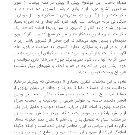
راه داشت. این موضوع بیش از پیش در دهه بیست از سوی
تقدین تشیع مورد ایراد واقع می‌شد. کسروی مخالفت علما با
ومت‌ها را از بزرگ‌ترین «زیانمندی‌های شیعیگری» و عامل دودلی و
گردانی مردم می‌داند. البته باید اشاره کنم جمله‌ای که امروزه بسیار
هور شده و به نقل از کسروی بر سر زبان‌ها افتاده که «‌ما یک
ومت به روحانیون بدهکاریم» را من در هیچ کدام از آثار کسروی
یده‌ام و بسیار بعید می‌دانم که این سخن از کسروی باشد، زیرا با
اي او در این باره سازگاری ندارد. کسروی به صراحت می‌گوید علما
ر‌چه حکومت را از آن خود می‌دانند اما به گرفتن آن برنمی‌‌خیزند و
ی اگر به آنها داده شود نمی‌پذیرند چون« سررشته داری نتوانند» و
د ایشان بهتر می‌شمارند در قم و نجف و شهرهای دیگر نشسته
ی‌تاج و تخت فرمان رانند.»
اوه بر این مشکلات نظری، بسیاری از موسساتی که پیش‌تر دراختیار
حانیت بود از دستگاه قضا تا معارف و اوقاف در دوران پهلوی از
لط آنها خارج شد. همچنین تغییر سبک زندگی مردم و بی‌توجهی
شار متجدد جامعه به ظواهر شرعی را روحانیت به حساب مبارزه
ومت پهلوی با اسلام تلقی می‌کرد. مساله حجاب و حقوق زنان یکی
 چالش برانگیز ترین موضوعات بود که من در بخشش مربوط به زن
 مکتب اسلام به تفصیل بدان پرداختم تا نشان دهم چگونه مساله
ان به امری سیاسی در ایران معاصر تبدیل شده است و اینکه چگونه
لام‌گرایان که از سوی زنان متجدد مهم‌ترین مانع در رسیدن زن به