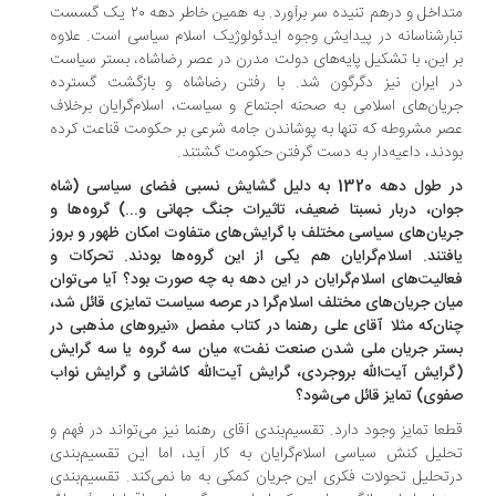
متداخل و درهم تنیده سر برآورد. به همین خاطر دهه ۲۰ یک گسست
ارشناسانه در پیدایش وجوه ایدئولوژیک اسلام سیاسی است. علاوه
 این، با تشکیل پایه‌های دولت مدرن در عصر رضاشاه، بستر سیاست
 ایران نیز دگرگون شد. با رفتن رضاشاه و بازگشت گسترده
یان‌های اسلامی به صحنه اجتماع و سیاست، اسلام‌گرایان برخلاف
ر مشروطه که تنها به پوشاندن جامه شرعی بر حکومت قناعت کرده
دند، داعیه‌دار به دست گرفتن حکومت گشتند.
در طول دهه 1320 به دلیل گشایش نسبی فضای سیاسی (شاه
ان، دربار نسبتا ضعیف، تاثیرات جنگ جهانی و...) گروه‌ها و
یان‌های سیاسی مختلف با گرایش‌های متفاوت امکان ظهور و بروز
فتند. اسلام‌گرایان هم یکی از این گروه‌ها بودند. تحرکات و
الیت‌های اسلام‌گرایان در این دهه به چه صورت بود؟ آیا می‌توان
ان جریان‌های مختلف اسلام‌گرا در عرصه سیاست تمایزی قائل شد،
ان‌که مثلا آقای علی رهنما در کتاب مفصل «نیروهای مذهبی در
تر جریان ملی شدن صنعت نفت» میان سه گروه یا سه گرایش
رایش آیت‌الله بروجردی، گرایش آیت‌الله کاشانی و گرایش نواب
وی) تمایز قائل می‌شود؟
عا تمایز وجود دارد. تقسیم‌بندی آقای رهنما نیز می‌تواند در فهم و
لیل کنش سیاسی اسلام‌گرایان به کار آید، اما این تقسیم‌بندی
تحلیل تحولات فکری این جریان کمکی به ما نمی‌کند. تقسیم‌بندی