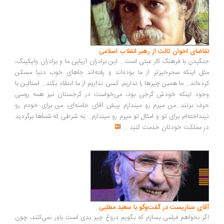
اضای اخوان ثالث از رهبر انقلاب اسلامی
گیدن با فرهنگ کار عبثی است... این برادران آریایی ما و برادران وایکینگ،
ل اینکه سحرخیزتر از ما بوده‌اند و رفته‌اند جاهای خوب دنیا مسکن
ده‌اند... ما همین چیزها را نداریم. کسی نداریم از ما انتقاد بکند... استالین با
ود اینکه خودش گرجی بود، می‌خواست در گرجستان نیز همه روسی
ف بزنند...من میرم رو میندازم پیش آقای خامنه‌ای، من برای خودم رو
نداخته‌ام برای تو و امثال تو میرم رو میندازم... به شرطی که شماها برگردید
 مملکت خودتان خدمت کنید
...
ای سناریست در گفت‌وگو با سعید مطلبی
ر بخواهم فیلمی بسازم که بگویم دروغ چیز بدی است باور نمی‌کنند، چون