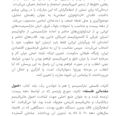
ایی خلق‌ها از زنجیر امپریالیسم، استعمار و استثمار معرفی می‌کردند.
‌حالی‌که برای نسلی از اسلام‌گرایان که این مبارزات را در پیش چشم
شتند، فقدان «ایدئولوژی اسلامی» به عنوان راهنمای تحلیل،
ضع‌گیری و عمل نقطه ضعف و دغدغه‌ای اساسی محسوب می‌شد.
 دهه بیست و متناسب با تحولات بلوک شرق، انبان مارکسیست‌های
رانی پر از ایدئولوژی‌های حاضر و آماده مارکسیستی از مائوئیسم
یای شرقی تا کاستروئیسم امریکای لاتین بود. قالب‌های حاضر و
اده‌ای که چپگرایان ایرانی فقط باید ازمیان آنها مطلوب خود را
تخاب می‌کردند. سپس متناسب با آن به تحلیل فرماسیون اقتصادی
ران، پایگاه طبقاتی حکومت، تعیین اینکه تضاد اصلی میان کار و
مایه است یا میان خلق و امپریالیسم، فراهم بودن یا نبودن شرایط
نی انقلاب و در صورت فراهم بودن آن پاسخ به این پرسش که آیا
قلاب در مرحله بورژوا دموکراتیک است یا کارگری و امثال آن
‌پرداختند تا براساس آن شیوه مبارزه را تعیین کنند.
یات فلسفی مارکسیسم را هم با خواندن یک جلد کتاب «
اصول
دماتی فلسفه
» تالیف جورج پلیتسر که در اواسط دهه بیست
جمه شده و به عنوان منبع اصلی جهت شناخت اصول ماتریالیسم
الکتیک و ماتریالیسم تاریخی معروف شده بود، فرا می‌گرفتند. اما
لام‌گرایان فاقد چنین دستگاه نظری بودند، دستگاهی که در فاصله
سال‌های دهه ۲۰ تا ۵۷ به تدوین آن پرداختند. مباحثی گسترده