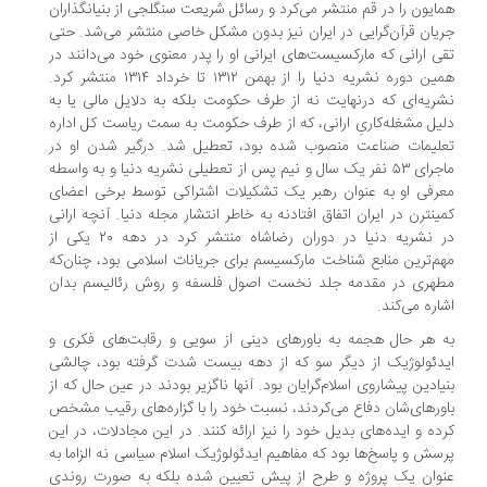
ایون را در قم منتشر می‌کرد و رسائل شریعت سنگلجی از بنیانگذاران
یان قرآن‌گرایی در ایران نیز بدون مشکل خاصی منتشر می‌شد. حتی
ی ارانی که مارکسیست‌های ایرانی او را پدر معنوی خود می‌دانند در
همین دوره نشریه دنیا را از بهمن ۱۳۱۲ تا خرداد ۱۳۱۴ منتشر كرد.
ریه‌ای که در‌نهایت نه از طرف حکومت بلکه به دلایل مالی یا به
یل مشغله‌کاریِ ارانی، که از طرف حکومت به سمت ریاست کل اداره
لیمات صناعت منصوب شده بود، تعطیل شد. درگیر شدن او در
ماجرای ۵۳ نفر یک سال و نیم پس از تعطیلی نشریه دنیا و به واسطه
رفی او به عنوان رهبر یک تشکیلات اشتراکی توسط برخی اعضای
ینترن در ایران اتفاق افتادنه به خاطر انتشار مجله دنیا. آنچه ارانی
در نشریه دنیا در دوران رضاشاه منتشر کرد در دهه ۲۰ یکی از
م‌ترین منابع شناخت مارکسیسم برای جریانات اسلامی بود، چنان‌که
هری در مقدمه جلد نخست اصول فلسفه و روش رئالیسم بدان
اره می‌کند.
 هر حال هجمه به باورهای دینی از سویی و رقابت‌های فکری و
دئولوژیک از دیگر سو که از دهه بیست شدت گرفته بود، چالشی
یادین پیشاروی اسلام‌گرایان بود. آنها ناگزیر بودند در عین حال که از
ورهای‌شان دفاع می‌کردند، نسبت خود را با گزاره‌های رقیب مشخص
ده و ایده‌های بدیل خود را نیز ارائه کنند. در این مجادلات، در این
سش و پاسخ‌ها بود که مفاهیم ایدئولوژیک اسلام سیاسی نه الزاما به
وان یک پروژه و طرح از پیش تعیین شده بلکه به صورت روندی