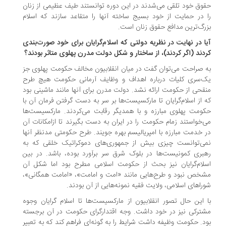
وق خود تلقی می‌شدند در این دوره توانستند طیف عظیمی از زنان
 در حمایت از خود بسیج ساخته آنها را متقاعد سازند که اسلام
رگ‌ترین مدافع حقوق زنان است.
ا در نهایت در نظریه دولتی که اسلام‌گرایان برای خود صورت‌بندی
دند (اگر کردند)‌، از ساختار و شکل دولت مدرن پهلوی متاثر بودند؟
 صراحت می‌توان گفت در میان انقلابیون مخالف حکومت پهلوی جز
‌سری کلیات درباره اهداف و وظایف آرمانی حکومت هیچ طرح
قحی از حکومت ارائه نشد. دولت مدرن برای آنها مانند ماشینی بود
 از اسلام‌گرایان تا مارکسیست‌ها بر سر به دست گرفتن فرمان آن با
ومت پهلوی مبارزه و با همدیگر رقابت می‌کردند. مارکسیست‌ها
‌خواستند زمام حکومت را در ایران به دست بگیرند تا ازامکانات آن
 خدمت مبارزه با امپریالیسم بهره جویند. طرح حکومتی مدنظر آنها
ی‌توانست چیزی بیش از جمهوری‌های دموکراتیک خلقی که به
بری کمونیست‌ها در بلوک شرق سر برآورد بوده، باشد. در بین
لام‌گرایان نیز بحث از حکومت اسلامی مطرح بود اما شکل آن
خص نبود و طرح‌هایی مانند «امت و امامت»، «امامت همگانی»،
راهای اسلامی، ولایت فقیه نمونه‌هایی از آن بودند.
 این حال تصور انقلابیون از مارکسیست‌ها تا اسلام گرایان وجوه
ترکی نیز در خود داشت. وجه اقتدارگرای حکومت در آن برجسته
د. حکومت وظیفه داشت شرایط را به گونه‌ای فراهم کند که به تعبیر