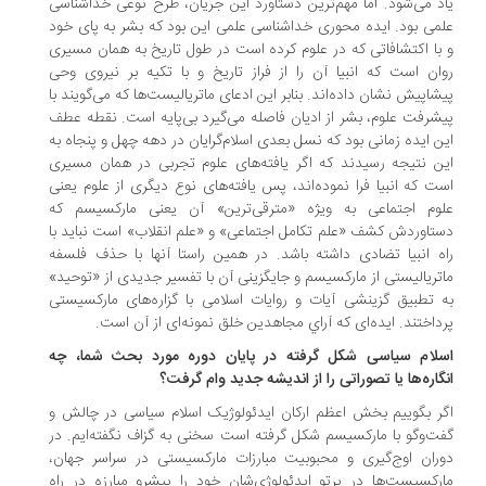
د می‌شود. اما مهم‌ترین دستاورد این جریان، طرح نوعی خداشناسی
می بود. ایده محوری خداشناسی علمی این بود که بشر به پای خود
با اکتشافاتی که در علوم کرده است در طول تاریخ به همان مسیری
ان است که انبیا آن را از فراز تاریخ و با تکیه بر نیروی وحی
شاپیش نشان داده‌اند. بنابر این ادعای ماتریالیست‌ها که می‌گویند با
شرفت علوم، بشر از ادیان فاصله می‌گیرد بی‌پایه است. نقطه عطف
ن ایده زمانی بود که نسل بعدی اسلام‌گرایان در دهه چهل و پنجاه به
ن نتیجه رسیدند که اگر یافته‌های علوم تجربی در همان مسیری
ت که انبیا فرا نموده‌اند، پس یافته‌های نوع دیگری از علوم یعنی
وم اجتماعی به ویژه «مترقی‌ترین» آن یعنی مارکسیسم که
تاوردش کشف «علم تکامل اجتماعی» و «علم انقلاب» است نباید با
ه انبیا تضادی داشته باشد. در همین راستا آنها با حذف فلسفه
تریالیستی از مارکسیسم و جایگزینی آن با تفسیر جدیدی از «توحید»
 تطبیق گزینشی آیات و روایات اسلامی با گزاره‌های مارکسیستی
داختند. ایده‌ای که آراي مجاهدین خلق نمونه‌ای از آن است.
لام سیاسی شکل گرفته در پایان دوره مورد بحث شما، چه
گاره‌ها یا تصوراتی را از اندیشه جدید وام گرفت؟
ر بگوییم بخش اعظم ارکان ایدئولوژیک اسلام سیاسی در چالش و
ت‌وگو با مارکسیسم شکل گرفته است سخنی به گزاف نگفته‌ایم. در
ران اوج‌گیری و محبوبیت مبارزات مارکسیستی در سراسر جهان،
رکسیست‌ها در پرتو ایدئولوژی‌شان خود را پیشرو مبارزه در راه