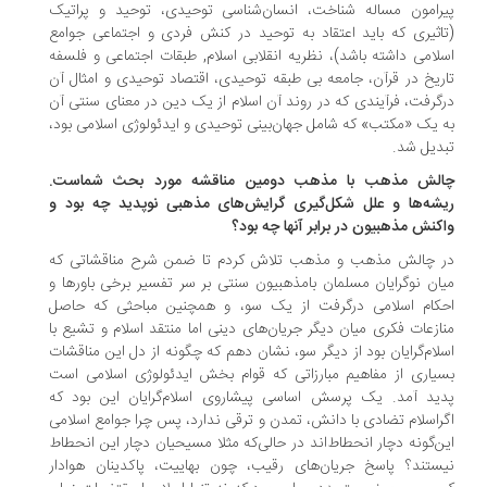
رامون مساله شناخت، انسان‌شناسی توحیدی، توحید و پراتیک
اثیری که باید اعتقاد به توحید در کنش فردی و اجتماعی جوامع
لامی داشته باشد)، نظریه انقلابی اسلام, طبقات اجتماعی و فلسفه
ریخ در قرآن، جامعه بی طبقه توحیدی، اقتصاد توحیدی و امثال آن
گرفت، فرآیندی که در روند آن اسلام از یک دین در معنای سنتی آن
 یک «مکتب» که شامل جهان‌بینی توحیدی و ایدئولوژی اسلامی بود،
دیل شد.
لش مذهب با مذهب دومین مناقشه مورد بحث شماست.
شه‌ها و علل شکل‌گیری گرایش‌های مذهبی نوپدید چه بود و
کنش مذهبیون در برابر آنها چه بود؟
 چالش مذهب و مذهب تلاش کردم تا ضمن شرح مناقشاتی که
ان نوگرایان مسلمان بامذهبیون سنتی بر سر تفسیر برخی باورها و
کام اسلامی درگرفت از یک سو، و همچنین مباحثی که حاصل
ازعات فکری میان دیگر جریان‌های دینی اما منتقد اسلام و تشیع با
لام‌گرایان بود از دیگر سو، نشان دهم که چگونه از دل این مناقشات
یاری از مفاهیم مبارزاتی که قوام بخش ایدئولوژی اسلامی است
ید آمد. یک پرسش اساسی پیشاروی اسلام‌گرایان این بود که
راسلام تضادی با دانش، تمدن و ترقی ندارد، پس چرا جوامع اسلامی
ن‌گونه دچار انحطاط‌اند در حالی‌که مثلا مسیحیان دچار این انحطاط
ستند؟ پاسخ جریان‌های رقیب، چون بهاییت، پاکدینان هوادار