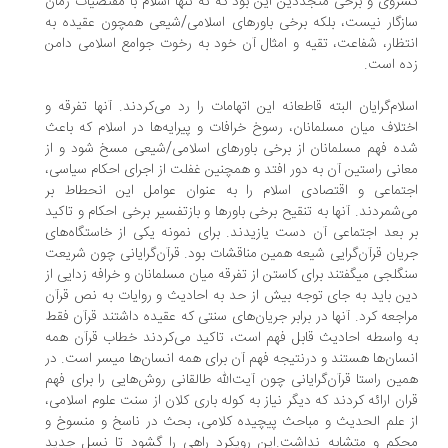
روی و برخی متجددین این بود که نه تنها اسلام با مقتضیات زمان
زگار نیست، بلکه برخی باورهای اسلامی/شیعی همچون عقیده به
تظار، شفاعت، تقیه و امثال آن خود به رخوت جوامع اسلامی دامن
ه است.
لام‌گرایان البته قاطعانه این اتهامات را رد می‌کردند. آنها تفرقه و
تلاف میان مسلمانان، رسوخ خرافات و پیرایه‌ها در اسلام که باعث
ه فهم مسلمانان از برخی باورهای اسلامی/شیعی مسخ شود و از
انی راستین آن به دور افتد و همچنین غفلت از اجرای احکام سیاسی،
تماعی و اقتصادی اسلام را به عنوان عوامل این انحطاط بر
‌شمردند. آنها به تنقیح برخی باورها و باز‌تفسیر برخی احکام و تاکید
 بعد اجتماعی آن دست یازیدند. برای نمونه یکی از خاستگاه‌های
یان قرآن‌گرایی شیعه همین مناقشات بود. قرآن‌گرایانی چون شریعت
گلجی میگفتند برای کاستن از تفرقه میان مسلمانان و خرافه زدایی از
ن باید به جای توجه بیش از حد به احادیث و روایات به نص قرآن
اجعه کرد. آنها در برابر جریان‌های سنتی که عقیده داشتند قرآن فقط
 واسطه احادیث قابل فهم است، تاکید می‌کردند خطاب قرآن همه
سان‌ها هستند و درنتیجه فهم آن برای همه انسان‌ها میسر است. در
ین راستا قرآن‌گرایانی چون آیت‌الله طالقانی روش‌هایی را برای فهم
ان ارائه کردند که دیگر نیاز به کوله باری کلان از سنت علوم اسلامی،
 علم الحدیث و مباحث پیچیده کلامی، بحث در ناسخ و منسوخ و
کم و متشابه نداشت.این رویکرد راهی را گشود تا نسل جدید