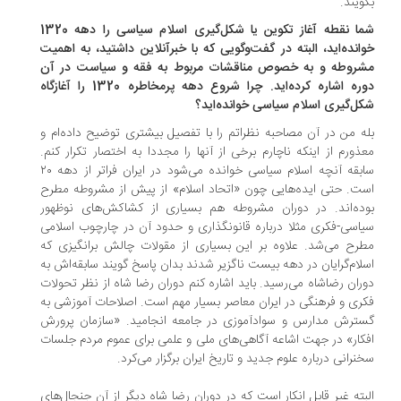
ویند.
شما نقطه آغاز تکوین یا شکل‌گیری اسلام سیاسی را دهه 1320
انده‌اید، البته در گفت‌وگویی که با خبرآنلاین داشتید، به اهمیت
روطه و به خصوص مناقشات مربوط به فقه و سیاست در آن
دوره اشاره کرده‌اید. چرا شروع دهه پرمخاطره 1320 را آغازگاه
ل‌گیری اسلام سیاسی خوانده‌اید؟
ه من در آن مصاحبه نظراتم را با تفصیل بیشتری توضیح داده‌ام و
ذورم از اینکه ناچارم برخی از آنها را مجددا به اختصار تکرار کنم.
سابقه آنچه اسلام سیاسی خوانده می‌شود در ایران فراتر از دهه ۲۰
ت. حتی ایده‌هایی چون «اتحاد اسلام» از پیش از مشروطه مطرح
ده‌اند. در دوران مشروطه هم بسیاری از کشاکش‌های نوظهور
اسی-فکری مثلا درباره قانونگذاری و حدود آن در چارچوب اسلامی
رح می‌شد. علاوه بر این بسیاری از مقولات چالش برانگیزی که
لام‌گرایان در دهه بیست ناگزیر شدند بدان پاسخ گویند سابقه‌‌اش به
ران رضاشاه می‌رسید. باید اشاره کنم دوران رضا شاه از نظر تحولات
ری و فرهنگی در ایران معاصر بسیار مهم است. اصلاحات آموزشی به
ترش مدارس و سوادآموزی در جامعه انجامید. «سازمان پرورش
کار» در جهت اشاعه آگاهی‌های ملی و علمی برای عموم مردم جلسات
نرانی درباره علوم جدید و تاریخ ایران برگزار می‌کرد.
بته غیر قابل انکار است که در دوران رضا‌‌ شاه دیگر از آن جنجال‌های