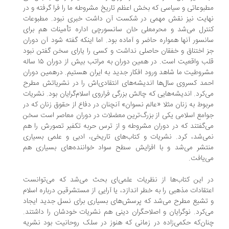
بوعاتی و سیاسی که بخش اعظم تاریخ مشروطه ما را فرا گرفته و در
ایت نیز نقش مهمی در شکست آن داشت خبری نبود. مطبوعات
ترل می‌شد و محرمعلی خان سانسورچی اداره تأمینات هم برای
نسور آنها همواره حاضر و آماده بود. اما اینکه گفته شود آن دوران
 اختناق و خفقان حاصلی نداشت و کسی را یارای سخن گفتن نبود
قلب واقعیت است. در همین دوران به مراتب بیش از دوران ۱۵ ساله
روطیت ما شاهد ورود افکار جدید به ایران هستیم. درهمین دوران
مد کسروی سال‌ها اندیشه‌های انتقادی‌اش را در نشریاتش مطرح
‌کرد. اندیشه‌هایی که چالش بزرگی فراروی اسلام‌گرایان بود. نشریات
بوط به زنان مثلا «عالم نسوان» آنچنان در دفاع از حقوق زنان که در
امع اسلامی یکی از بزرگ‌ترین معضلات در دوران معاصر است سخن
‌گفتند که در دوران مشروطه و از ترس حربه تکفیر تصورش را هم
ی‌شد، کرد. نشریات و کتاب‌های تاریخی، ادبی و علمی بسیاری
تشر می‌شد و با افزایش سطح سواد خواننده‌های بسیاری هم
‌یافت.
 این کتاب‌ها از نظریات علمی‌ای بحث می‌شد که می‌توانست
تقادات مذهبی را به خطر اندازد، یا آرایی از مستشرقین درباره اسلام
تشیع مطرح می‌شد که پرسش‌های بسیاری برای نسل جدید ایجاد
‌کرد. نوگرایان و اصلاحگران دینی هم نشریات خودشان را داشتند.
ان‌که حکمی‌زاده در زمانی که هنوز در سلک روحانیت بود نشریه