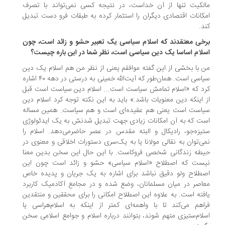
لکیت تنها از آن خداست، در نتیجه کسی نمی‌تواند با تصرف
کانات اقتصادی دیگران را استثمار کرده به طبقات فرو دست تبدیل
د.
خی معتقدند که اسلام سیاسی یک تعبیر حشو و زائد است، چون
لام اساسا یک دین سیاسی است، نظر شما در این باره چیست؟
 با بخشی از این گفته موافقم یعنی از نظر من هم اسلام یک دین
سیاسی است. همان‌طور که آیت‌الله خمینی به درستی در دهه ۴۰ اشاره
د که «اسلام تمامش سیاست است... اسلام دین سیاست است قبل
 اینکه دین معنویات باشد.» باید به این نکته توجه کرد اسلام دین
است است یعنی هم عقیده‌ای است و هم سیاست. همین مساله
ت که به آن امکانات زیادی جهت تبدیل شدنش به یک ایدئولوژی
یزه‌جو، رادیکال و البته مقدس در عصر حاضرمی‌دهد. اسلام را
ی‌توان به نقالی مولانا یا به یک‌سری دستورات اخلاقی و معنوی در
طه زندگانی شخصی فروکاست. با این حال این سخن بدین معنا
ست که اصطلاح «اسلام سیاسی» حشو و زائد است چون این
طلاح ولو دقیق نباشد برای اشاره به یک جریان و پدیده خاص
اصر در میان مسلمانان، وضع شده و در مجامع آکادمیک کاربرد
فته است. به علاوه این اصطلاح امکانی را برای محققین و منتقدین
اهم می‌کند تا با واهمه‌ای کمتر از اینکه به اسلام‌هراسی یا
لام‌ستیزی متهم شوند، بتوانند درباره اسلام و جوامع اسلامی سخن