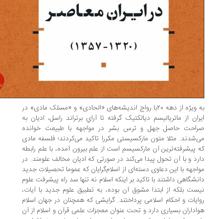
به ویژه از دهه ۲۰با رواج اندیشه‌های «الحادی» و «مسلک مادی» در
ران از ماتریالیسم دیالکتیک گرفته تا آراي برتراند راسل، ادیان به
احت حاصل جهل و ترس بشر در مواجهه با طبیعت خوانده
‌شدند. مثلا متون مارکسیستی مکررا تاکید می‌کردند؛ فلسفه مادی
 پیشرفته‌ترین آن مارکسیسم است از علم بیرون آمده، با علم رابطه
رد و با آن تحول پیدا می‌کند در صورتی که ادیان مخالف علومند. در
اجهه با این دعاوی دسته‌ای از اسلام‌گرایان که عموما تحصیلات جدید
نشگاهی داشتند با تاکید بر اینکه اسلام نه تنها سد راه پیشرفت علوم
ست بلکه از ابتدا مشوق آن بوده، به تطبیق علوم جدید با آیات،
ایات و احکام اسلامی پرداختند. گرایشی که همچنان در جهان اسلام
اداران بسیاری دارد و تحت عنوان معجزات علمی قرآن و اسلام از آن