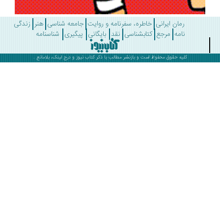
رمان ایرانی
خاطره، سفرنامه و روایت
جامعه شناسی
هنر
زندگی
نامه
مرجع
کتابشناسی
نقد
بایگانی
پیگیری
شناسنامه
کلیه حقوق محفوظ است و بازنشر مطالب با ذکر
کتاب نیوز
و درج لینک، بلامانع .