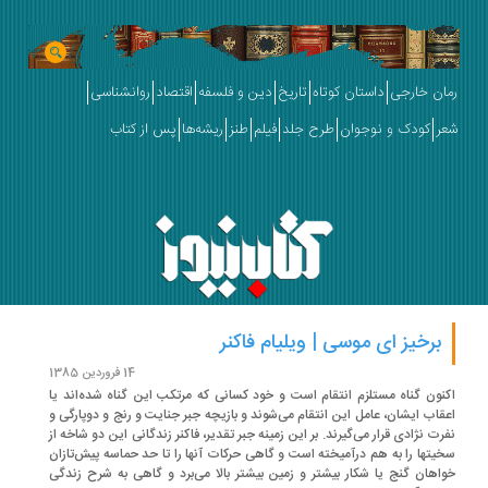
ان خارجی
داستان کوتاه
تاریخ
دین و فلسفه
اقتصاد
روانشناسی
ر
کودک و نوجوان
طرح جلد
فیلم
طنز
ریشه‌ها
پس از کتاب
برخیز ای موسی | ویلیام فاکنر
14 فروردین 1385
نون گناه مستلزم انتقام است و خود کسانی که مرتکب این گناه شده‌اند یا
قاب ایشان، عامل این انتقام می‌شوند و بازیچه جبر جنایت و رنج و دوپارگی و
رت نژادی قرار می‌گیرند. بر این زمینه جبر تقدیر، فاکنر زندگانی این دو شاخه از
یتها را به هم درآمیخته است و گاهی حرکات آنها را تا حد حماسه پیش‌تازان
اهان گنج یا شکار بیشتر و زمین بیشتر بالا می‌برد و گاهی به شرح زندگی