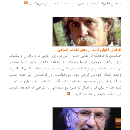
ستان‌ها روایت خود را برمی‌سازد و بحث را به پیش می‌راند
...
اضای اخوان ثالث از رهبر انقلاب اسلامی
گیدن با فرهنگ کار عبثی است... این برادران آریایی ما و برادران وایکینگ،
ل اینکه سحرخیزتر از ما بوده‌اند و رفته‌اند جاهای خوب دنیا مسکن
ده‌اند... ما همین چیزها را نداریم. کسی نداریم از ما انتقاد بکند... استالین با
ود اینکه خودش گرجی بود، می‌خواست در گرجستان نیز همه روسی
ف بزنند...من میرم رو میندازم پیش آقای خامنه‌ای، من برای خودم رو
نداخته‌ام برای تو و امثال تو میرم رو میندازم... به شرطی که شماها برگردید
 مملکت خودتان خدمت کنید
...