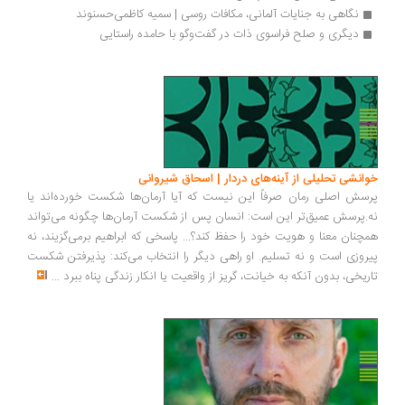
نگاهی به جنایات آلمانی، مکافات روسی | سمیه کاظمی‌حسنوند
دیگری و صلح فراسوی ذات در گفت‌وگو با حامده راستایی
انشی تحلیلی از آینه‌های دردار | اسحاق شیروانی
سش اصلی رمان صرفاً این نیست که آیا آرمان‌ها شکست خورده‌اند یا
.پرسش عمیق‌تر این است: انسان پس از شکست آرمان‌ها چگونه می‌تواند
چنان معنا و هویت خود را حفظ کند؟... پاسخی که ابراهیم برمی‌گزیند، نه
روزی است و نه تسلیم. او راهی دیگر را انتخاب می‌کند: پذیرفتن شکست
ریخی، بدون آنکه به خیانت، گریز از واقعیت یا انکار زندگی پناه ببرد
...