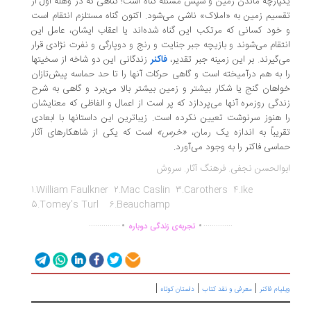
پارچه ماندن زمین و سپس مسئله گناه است؛ گناهی که در وهله اول از
سیم زمین به «املاک» ناشی می‌شود. اکنون گناه مستلزم انتقام است
خود کسانی که مرتکب این گناه شده‌اند یا اعقاب ایشان، عامل این
تقام می‌شوند و بازیچه جبر جنایت و رنج و دوپارگی و نفرت نژادی قرار
‌گیرند. بر این زمینه جبر تقدیر،
فاکنر
زندگانی این دو شاخه از سخیتها
 به هم درآمیخته است و گاهی حرکات آنها را تا حد حماسه پیش‌تازان
اهان گنج یا شکار بیشتر و زمین بیشتر بالا می‌برد و گاهی به شرح
دگی روزمره آنها می‌پردازد که پر است از اعمال و الفاظی که معنایشان
 هنوز سرنوشت تعیین نکرده است. زیباترین این داستانها‌ با ابعادی
ریباً به اندازه یک رمان،
«خرس»
است که یکی از شاهکارهای آثار
ماسی فاکنر را به وجود می‌آورد.
والحسن نجفی. فرهنگ آثار. سروش
1.William Faulkner 2.Mac Caslin 3.Carothers 4.Ike
5.Tomey's Turl 6.Beauchamp
.
.
...............
..............
تجربه‌ی زندگی دوباره
|
|
|
لیام فاکنر
معرفی و نقد کتاب
داستان کوتاه