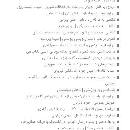
در جاده | جک کرواک
مروری بر کاش چیزی نمی‌ماند جز لحظات شیرین | مهسا شمسی‌پور
درباره بوخارین و انقلاب بالشویکی | بابک زمانی
نگاهی به ما کلان‌داده‌ایم | علی پیرابی
نگاهی به تصاحب تاریکی | مهدی رفیع
نگاهی به محبت و آگوستین قدیس | عظیم محمودآبادی
نظری بر هنر داستان‌نویسی یونسی | شیما بهره‌مند
درباره لایب‌نیتس و امر سیاسی | ایمان صفرآبادی 
در باب شش دهه شعر و شاعری یدالله رویایی | علی باباچاهی
جزیره‌ی درختان گمشده در گفت‌وگو با ندا رحمانی
داستا‌ن‌های شاد عامه در گفت‌وگو با نیک هورنبی
 رساله لقاءالله | میرزا جواد آقا ملکی تبریزی
جست‌وجوی مفهوم «انسان» در شعر کلاسیک فارسی | آریامن 
احمدی
یادداشتی بر پدرکشی | ماهان سیارمنش
درباره بازطراحی آموزش: درسی از ناکامی‌های آمریکا در ارتقای 
آموزش عمومی | جواد لگزیان
درباره فراسوی اقتصاد و شادکامی | راضیه فیض آبادی
درباره سرخ و سیاه استاندال | مهدی کربلایی
روابط دختر و پسر در ‌رمان ایرانی در گفت‌وگو با فرزانه صفایی‌فرد
نگاهی به کابل ۱۴۰۰ | پیمان حقیقت‌طلب