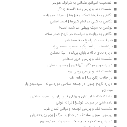
 نصحیت امپراتور عثمانی به شرلوک هولمز
نشست نقد و بررسی سه فلسفه زندگی
نگاهی به قوها انعکاس فیل‌ها | سعیده امین‌زاده
نگاهی به شبی در تمام شهرها | احمد آفتابی
نوشتن به سبک بیهقی مد شده است!
نگاهی به روایت و سیاست در تاریخ صدر اسلام
فقر فلسفه در پاسخ به فلسفه فقر
بازنشسته در گفت‌وگو با محمود حسینی‌زاد
درباره بابای باکلاه، بابای بی‌کلاه | لیلا دهقان
نشست نقد و بررسی حریر سلطانی
درباره جهان مردگان، آرژانتین | یاسمن انصاری
نشست نقد و بررسی رومی روم
در حالات زنان بد! | عاطفه طیه
درباره تاریخ جنون در جامعه اسلامی دوره میانه | سیدمهدی‌یار 
موسوی
و اما شاهنامه؛ ایرانیان و رؤیای قرآن پارسی | مجید خاکپور
یادداشتی بر هویت کوندرا | فرزانه تونی
نشست نقد و بررسی توسعه و مبانی تمدن غرب
پیرامون سوزان سانتاگ در جدال با مرگ | زری پورجعفریان
درباره پوست در برابر پوست | حمیدرضا امیدی‌سرور 