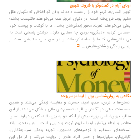
ونای آرام در گفت‌وگو با فاروک شهیچ
یی انسان‌ها ترمزِ خود را از دست داده‌اند و آن کُدِ اخلاقی که نگهبان عقل
یم بود، فروریخته است. در دنیای امروز، همه می‌خواهند فاشیست باشند؛
نی می‌خواهند نفرت، محورِ زندگی‌شان باشد... ما با گوشت و پوست خود
ساس کردیم «دیگری» بودن چه معنایی دارد... نوشتن پاسخی است به
‌عدالتی‌هایی که ما را احاطه کرده‌اند، و در عین حال، ستایشی است از
بایی زندگی و شادی‌هایش
...
اهی به روان‌شناسی پول | ایما موسی‌زاده
سان‌ها با ترس، طمع، امید، حسرت و مقایسه زندگی می‌کنند و همین
ساسات، حتی در آگاه‌ترین افراد، تصمیم‌های مالی را شکل می‌دهد. از این
ظر، «روان‌شناسی پول» بیش از آنکه درباره پول باشد، کتابی درباره انسان
اصر و رابطه پرتنش او با مفهوم ثروت و دارایی است... اوزل به‌جای ارائه
خه‌های مستقیم یا توصیه‌های دستوری، تجربه زندگی سرمایه‌گذاران،
رآفرینان، میلیاردرها و حتی افراد عادی را روایت می‌کند و از دل این