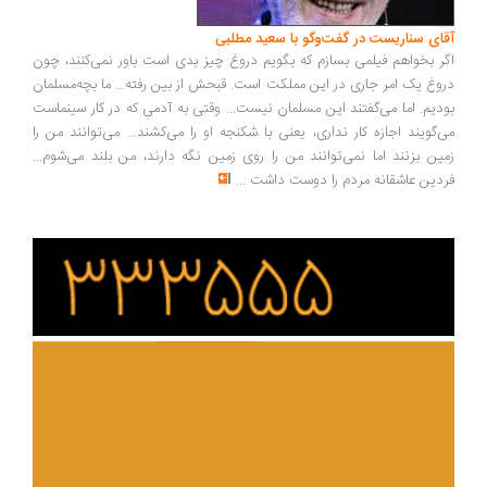
ای سناریست در گفت‌وگو با سعید مطلبی
ر بخواهم فیلمی بسازم که بگویم دروغ چیز بدی است باور نمی‌کنند، چون
وغ یک امر جاری در این مملکت است. قبحش از بین رفته... ما بچه‌مسلمان
دیم. اما می‌گفتند این مسلمان نیست... وقتی به آدمی که در کار سینماست
‌گویند اجازه کار نداری، یعنی با شکنجه او را می‌کشند... می‌توانند من را
ین بزنند اما نمی‌توانند من را روی زمین نگه دارند، من بلند می‌شوم...
دین عاشقانه مردم را دوست داشت
...