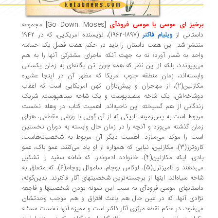
خیز ای موسی یا موسی فرودآی
[
Go Down, Moses
] مجموعه
ستانی از
ویلیام فاکنر
(1897-1962)، نویسنده امریکایی، که در 1942
تشر شد. این هفت داستان را باید در حکم هفت فصل یک حماسه
حد به شمار آورد؛ نه به جهت آنکه ماجرای مشترکی آنها را به هم
‌پیوندد، بلکه از این نظر که همه چون تن یگانه‌ای به زمان یکسانی
بسته‌اند، زمان منطقه جنوب امریکا که مظهر آن در اینجا عشیره
مکازلین(2)، از مهاجران و پیش‌تازان کهن امریکایی است که اعقاب
وشاخه‌اش، یک شاخه سفیدپوست و یک شاخه سیاهپوست، شریک
دگانی از هم گسیخته این ناحیه‌اند. اهمیت کتاب در وهله نخست
بوط است به پس‌زمینه تاریکی که از آن گویی با وزشی مقطعی، هوای
ان گذشته می‌وزد و آنچه را در زمان حال وابسته به دوران نخستین
ت را موکد می‌سازد. اهمیت دیگر آن مربوط به شخصیت‌هاست:
کاروترز(3)، مکازلین، نیایی که همواره از او یاد می‌کنند، عمو باک، عمو
بادی، ایکه مکازلین(4)، خانواده ادموندز، که شاخه سفید را تشکیل
می‌دهند و تامیزترل(5)، لوکاس بوچام، ساموئل بوچام(6)، که متعلق به
خه سیاه‌اند. اینها از برجسته‌ترین شخصیتهای آثار فاکنرند. بدین‌گونه،
ستانهای موسی فرودآی به سبب این نمونه بودن شخصیتها و فاجعه
ادی آنها، که در عین حال هم باعث افتراق و هم موجب وحدتشان
‌شود، در حکم نقطه مرکزی آثار فاکنر است و ممیزه آنها نخست مسئله