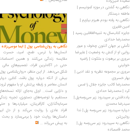
شادی‌هایش
...
سعیده امین‌زاده
نگاهی به گشتی در موزه کمونیسم | 
عاطفه درستکار 
نگاهی به رفته بودم هیزم بیاورم | 
امین فقیری
جایزه کتاب‌سال به تنبیه‌الغافلین رسید | 
محمدرضا حدادی
تأملی بر جهان آنتون چخوف و عبور 
نگاهی به روان‌شناسی پول | ایما موسی‌زاده
روایی او از کنش به وضعیت | علیرضا 
انسان‌ها با ترس، طمع، امید، حسرت و
پیروزان
مروری بر برهوت و ملکوت | راضیه 
مقایسه زندگی می‌کنند و همین احساسات،
خوئینی
حتی در آگاه‌ترین افراد، تصمیم‌های مالی ر
مروری بر مجموعه نظریه و نقد ادبی | 
شکل می‌دهد. از این منظر، «روان‌شناسی پول
بهار خسروی
بیش از آنکه درباره پول باشد، کتابی دربار
محمدرضا کاتب جایزه جلال را لمس 
انسان معاصر و رابطه پرتنش او با مفهوم ثرو
کرد | محمدرضا حدادی
و دارایی است... اوزل به‌جای ارائه نسخه‌ها
یادداشتی بر سپیدرود زیر سی‌و‌سه‌پل | 
مستقیم یا توصیه‌های دستوری، تجربه زندگی
سیدرضا محمدی
سرمایه‌گذاران، کارآفرینان، میلیاردرها و حت
درباره سپیدرود زیر سی‌وسه پل | ندا 
افراد عادی را روایت می‌کند و از دل این
روئین‌تن
داستان‌ها روایت خود را برمی‌سازد و بحث ر
نگاهی به سپیدرود زیر سی‌و‌سه پل | 
به پیش می‌راند
...
محمد قاسم‌زاده