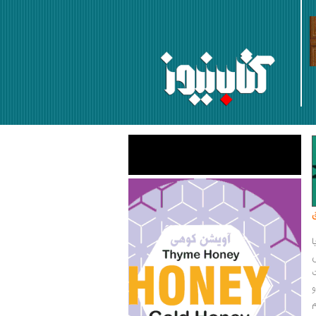
دجواد جزینی
ادبیات داستانی در گفت‌وگو با قبا
02 خرداد 1401
م