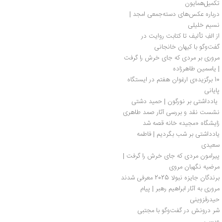
تکمیل‌همایون
درباره عکس‌های دسته‌جمعی امجد | 
نسیم خلیلی
از الفِ تألیف تا کتابت روایت در 
گفت‌وگو با کیهان خانجانی
مروری بر مردی که جای خرش را گرفت 
| یاسمین طاهرزاده
10 برگزیده‌ی ارغوان هفتم در ایستگاه 
پایانی
 یادداشتی بر نورگون | حمید دشتی
نشست نقد و بررسی آثار صمد طاهری
زایشگاه «مجید» خانه قصه شد
یادداشتی بر شب بگردیم | فاطمه 
سعیدی
پیرامون مردی که جای خرش را گرفت | 
مرضیه نگهبان مروی
برندگان جایزه نبولا 2025 معرفی شدند
مروری به آثار ابراهیم رهبر | پیام 
حیدرقزوینی
شر درونش در گفت‌وگو با مجتبی 
ویسی