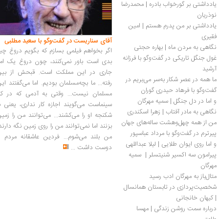
یادداشتی بر گورخواب بادره | محمدرضا 
نوذریان 
یادداشتی بر من پدرم هستم | امین 
فقیری
آقای سناریست در گفت‌وگو با سعید مطلبی
نگاهی به مردن ماه | بهاره حجتی
اگر بخواهم فیلمی بسازم که بگویم دروغ چی
غول جنگل تاریکی در گفت‌وگو با فرزانه 
بدی است باور نمی‌کنند، چون دروغ یک امر
آرشید
جاری در این مملکت است. قبحش از بین
ما همه در عصر شکار به‌سر می‌بریم در 
رفته... ما بچه‌مسلمان بودیم. اما می‌گفتند ای
گفت‌وگو با فرهاد حیدری گوران
مسلمان نیست... وقتی به آدمی که در کار
و اما در دل جنگل | سمیه مهرگان
سینماست می‌گویند اجازه کار نداری، یعنی ب
نگاهی به مادر آفتاب | زهرا اسکندری
شکنجه او را می‌کشند... می‌توانند من را زمی
من از همه‌ چهل‌وهشت ساله‌های جهان 
بزنند اما نمی‌توانند من را روی زمین نگه دارند
پیرترم در گفت‌وگو با مرداد عباسپور 
من بلند می‌شوم... فردین عاشقانه مردم را
و اما روی ایوان طلایی | لیلا عبداللهی
دوست داشت
...
پیرامون سه اکسیر شنیتسلر |  سمیه 
مهرگان
متال‌باز به مهرگان ادب رسید
شخصیت‌پردازی در تابستان همانسال 
| کیهان خانجانی
درباره سمت روشن زندگی | مهسا 