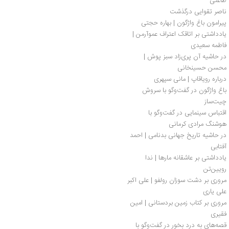
طاعتی 
ناصر تقوایی درگذشت
پیرامون باغ واژگون | بهاره حجتی
یادداشتی بر اتاقک اعتراف عموآرمن | 
فاطمه سعیدی
در حاشیه آن پری‌زاد سبز پوش | 
محسن حسینخانی
درباره رویاقاپ | مانی سپهری
باغ واژگون در گفت‌وگو با سروش 
چیت‌ساز
اقتباس سینمایی در گفت‌و‌گو با 
هوشنگ مرادی کرمانی
در حاشیه تاریخ جهانی بدنامی | احمد 
آفتابی
یادداشتی بر عاشقانه مارها | ندا 
رویین‌تن
مروری بر دشت سوزان رولفو | علی اکبر 
علی یاری
مروری بر کتاب زمین بردستانی | امین 
فقیری
قصه‌های به‌ درد بخور در گفت‌وگو با 