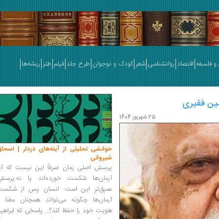
و فلسفه
اقتصاد
روانشناسی
شعر
کودک و نوجوان
طرح جلد
فیلم
طنز
ریشه‌ها
امین فقیری
داستان‌نویسی در گفت‌وگو با محم
25 شهریور 1404
خوانشی تحلیلی از آینه‌های دردار | اسحاق
شیروانی
پرسش اصلی رمان صرفاً این نیست که آیا
آرمان‌ها شکست خورده‌اند یا نه.پرسش
عمیق‌تر این است: انسان پس از شکست
آرمان‌ها چگونه می‌تواند همچنان معنا و
هویت خود را حفظ کند؟... پاسخی که ابراهی