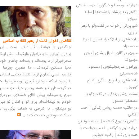
درباره بانو، مینا و دیگران | مهسا طاعتی
نگاهی به پیشانی‌نوشت‌ها | سامه 
ابتهاج
شیرین‌تر از خواب در گفت‌وگو با زهرا 
داوری
یادداشتی بر املاک رابینسون | مونا 
تقاضای اخوان ثالث از رهبر انقلاب اسلامی
محمدنژاد
جنگیدن با فرهنگ کار عبثی است... این
مروری بر گالری امیال بشری | بیژن 
برادران آریایی ما و برادران وایکینگ، مثل اینک
مومیوند
سحرخیزتر از ما بوده‌اند و رفته‌اند جاهای خو
پیرامون ساردونیکوس | مسعود 
دنیا مسکن کرده‌اند... ما همین چیزها را
شاه‏‌حسینی
نداریم. کسی نداریم از ما انتقاد بکند... استالی
یادداشتی بر امواج سنگی | شبنم 
با وجود اینکه خودش گرجی بود، می‌خواست
کهن‌چی
در گرجستان نیز همه روسی حرف بزنند...من
سمت روشن زندگی در گفت‌وگو با 
میرم رو میندازم پیش آقای خامنه‌ای، من برا
مصطفی مستور
خودم رو نینداخته‌ام برای تو و امثال تو میر
در حاشیه سمت روشن زندگی | احمد 
رو میندازم... به شرطی که شماها برگردید د
آفتابی
مملکت خودتان خدمت کنید
...
نگاهی به روح گمشده | راضیه خوئینی
درباره توبی؛ کرگدنی که می‌خواست با 
همه بازی کند | راضیه خوئینی