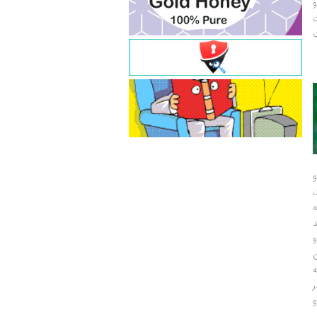
و
ت
ت
ه شدم. بچه‌های امروز نمی‌توانند درک
نویسنده چیزی جز تجربه‌های زیسته‌اش برای ارای
سمم را پرسید و توی کتابش نوشت: «برای
جدای از آنچه مستقیما به تجربه‌های زیسته‌ام 
 داستان‌نویس باید قرآن را بداند، حدیث
هستند. باورتان نمی‌شود که کلی از ایده‌هایم را
یزی کتاب کسانی هستند که از هنرستان تو
مسجدسلیمان خواهم نوشت... در جامعه‌ای که 
ده و شاعر را انتخاب می‌کند... نوشتن یک
حرف‌ها سیاسی می‌شوند یا انگ سیاسی می‌خورن
رفیق‌بازی ست... هر نویسنده‌ای جایی تمام می
و
و
ر