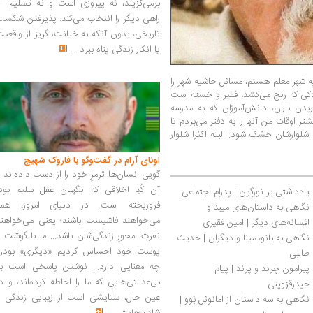
برمی‌گزیند، نه پیروزی است و نه تسلیم. ا
راهی دیگر را انتخاب می‌کند: پذیرفتن شکس
تاریخی، بدون آنکه به خیانت، گریز از واقعی
یا انکار زندگی پناه ببرد
...
یه شهر معلم هستم، مسائل حاشیه شهر را
وقتی تن‌تن را دیدم نمی‌دانید چقدر هیجان‌زد
دکی که رنج می‌کشد، فقیر و خسته است
کنند... عضو کتابخانه کانون پرورشی شدم... ا
یدن باران، دانش‌آموزان که به مدرسه
محمد؛ چریک کوچولو»... درس اول می‌خواندیم که
 اوقات من آنها را به دفتر می‌بردم تا
بداند، مکارم اخلاقی داشته باشد... بچه‌های مم
ا شلوارشان خشک شود. البته اکثرا شلوار
بیرون آمده‌اند... خدایی به نام مموریوس، نویسن
مهارت عمومی است مانند رانندگی و آشپزی
...
اونای آرام در گفت‌وگو با فاروک شهیچ‭
گویی انسان‌ها ترمزِ خود را از دست داده‌اند 
آن کُدِ اخلاقی که نگهبان عقل سلیم بود،
یادداشتی بر نورگون | پدرام اجتماعی
فروریخته است. در دنیای امروز، همه
نگاهی به داستان‌های میبد و 
می‌خواهند فاشیست باشند؛ یعنی می‌خواهند
افسانه‌های دیگر | امین فقیری
نفرت، محورِ زندگی‌شان باشد... ما با گوشت 
نگاهی به بانو، مینا و دیگران | حدیث 
پوست خود احساس کردیم «دیگری» بودن
طالبی
چه معنایی دارد... نوشتن پاسخی است به
پیرامون چرند و پرند | پیام 
بی‌عدالتی‌هایی که ما را احاطه کرده‌اند، و د
حیدرقزوینی
عین حال، ستایشی است از زیبایی زندگی و
نگاهی به سه داستان از امانوئل بُوو | 