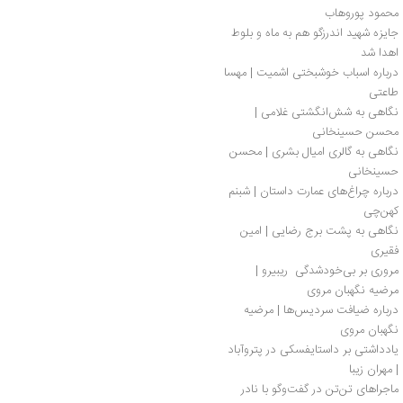
محمود پوروهاب 
جایزه شهید اندرزگو هم به ماه و بلوط 
اهدا شد
درباره اسباب خوشبختی اشمیت | مهسا 
طاعتی
نگاهی به شش‌انگشتی غلامی | 
محسن حسینخانی
نگاهی به گالری امیال بشری | محسن 
حسینخانی
درباره چراغ‌های عمارت داستان | شبنم 
کهن‌چی
نگاهی به پشت برج رضایی | امین 
فقیری
مروری بر بی‌خودشدگی  ریبیرو | 
مرضیه نگهبان مروی
درباره ضیافت سردیس‌ها | مرضیه 
نگهبان مروی
یادداشتی بر داستایفسکی در پتروآباد 
| مهران زیبا
ماجراهای تن‌تن در گفت‌وگو با نادر 