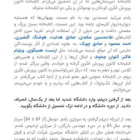
ابخانه دبیرستان‌هایی که در آن تحصیل می‌کردم، کتابخانه کانون
ورش فکری کودکان و نوجوانان و یکی دو کتابخانه متفرقه.
دم می‌آید مسجدی بود به نام مسجد بهبهانی‌ها که همسایه‌
واربه‌دیوار کلیسای ارامنه بود. این مسجد، کتابخانه بسیار بزرگ و
صلی داشت و من خیلی از آن استفاده کردم. تقریبا سری کامل
اب‌های
غلامحسین ساعدی
،
صادق هدایت
،
هوشنگ گلشیری
،
مد محمود
و
صادق چوبک
، به علاوه‌ تعدادی از آثار نویسندگان
رجی که آن موقع ترجمه می‌شدند؛ مثل
ارنست همینگوی
،
ویلیام
کنر
،
آنتوان چخوف
و امثال آن‌ها را از این کتابخانه و همین‌طور
ابخانه کانون پرورش فکری گرفته و خواندم. وقتی بزرگتر شدم- از
اس نهم و دهم به بعد- که دیگر نمی‌توانستم به کانون پرورش فکری
وم، در کتابخانه عمومی شهر عضو شدم و از آنجا کتاب می‌گرفتم. در
ار این‌ها، تک‌و‌توک از کتاب‌هایی که برادرم و یا خودم می‌خریدم،
‌خواندم.
د از گرفتن دیپلم، وارد دانشگاه شدید اما بعد از یک‌سال، انصراف
دید. از دوره دانشگاه و در ادامه ترک تحصیل از دانشگاه بگویید.
بعد از این‌که دیپلم گرفتم، به سربازی رفتم. دوسال (از 56 تا 58) سرباز
بودم. سال 58 و در دوره مهندس بازرگان، از سربازی ترخیص شدم.
دادماه همان سال در کنکور دانشگاه سراسری شرکت کردم و قبول
دم. آن زمان تعدادی دانشکده مستقل وجود داشت که به صورت