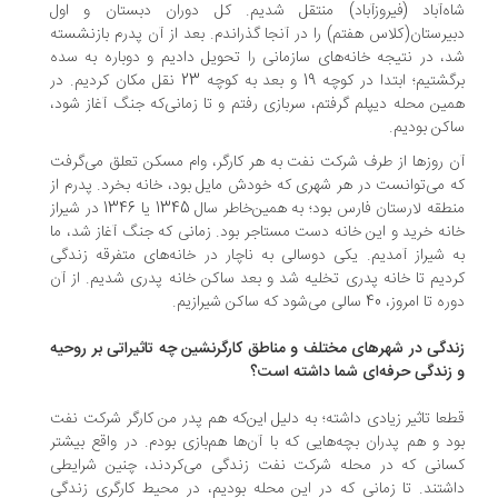
ه‌آباد (فیروزآباد) منتقل شدیم. کل دوران دبستان و اول
یرستان(کلاس هفتم) را در آنجا گذراندم. بعد از آن پدرم بازنشسته
، در نتیجه خانه‌های سازمانی را تحویل دادیم و دوباره به سده
برگشتیم؛ ابتدا در کوچه 19 و بعد به کوچه 23 نقل مکان کردیم. در
ین محله دیپلم گرفتم، سربازی رفتم و تا زمانی‌که جنگ آغاز شود،
کن بودیم.
 روزها از طرف شرکت نفت به هر کارگر، وام مسکن تعلق می‌گرفت
 می‌توانست در هر شهری که خودش مایل بود، خانه بخرد. پدرم از
منطقه لارستان فارس بود؛ به همین‌خاطر سال 1345 یا 1346 در شیراز
نه خرید و این خانه دست مستاجر بود. زمانی که جنگ آغاز شد، ما
 شیراز آمدیم. یکی دوسالی به ناچار در خانه‌های متفرقه زندگی
دیم تا خانه پدری تخلیه شد و بعد ساکن خانه پدری شدیم. از آن
ا امروز، 40 سالی می‌شود که ساکن شیرازیم.
دگی در شهرهای مختلف و مناطق کارگرنشین چه تاثیراتی بر روحیه
زندگی حرفه‌ای شما داشته است؟
عا تاثیر زیادی داشته؛ به دلیل این‌که هم پدر من کارگر شرکت نفت
د و هم پدران بچه‌هایی که با آن‌ها هم‌بازی بودم. در واقع بیشتر
انی که در محله شرکت نفت زندگی می‌کردند، چنین شرایطی
شتند. تا زمانی که در این محله بودیم، در محیط کارگری زندگی