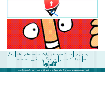
رمان ایرانی
خاطره، سفرنامه و روایت
جامعه شناسی
هنر
زندگی
نامه
مرجع
کتابشناسی
نقد
بایگانی
پیگیری
شناسنامه
کلیه حقوق محفوظ است و بازنشر مطالب با ذکر
کتاب نیوز
و درج لینک، بلامانع .