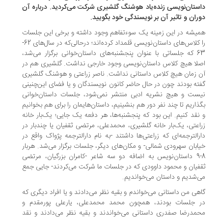
ستان‌نویسی زنده‌یاد هوشنگ گلشیری شرکت می‌کردید. درباره آن
ران و تاثیر آن بر نویسندگی خود بگویید.
یشه در این زمینه یک سوءتفاهم وجود داشته و برخی این جلسات
را کلاس‌های داستان‌نویسی قلمداد کرده‌اند؛ درحالی‌که در سال‌های 62-
63 که جلساتی با عنوان پنجشنبه‌های داستان‌خوانی برگزار می‌شد،
لا هیچ کلاس داستان‌نویسی وجود خارجی نداشت. گلشیری هم در
 زمان هیچ کلاس داستانی نداشت. ناصر زراعتی و هوشنگ گلشیری
ته بودند چون در حال حاضر کانون نویسندگان و یا فضای این‌چنینی
ست و هیچ نشریه ادبی منتشر نمی‌شود، جلسات داستان‌خوانی
ذاریم تا چند نفر دور هم بنشینیم، داستان‌هایمان را برای هم بخوانیم
نقد کنیم. این بود که پنجشنبه‌ها، هر دفعه یک جایی؛ یک‌بار خانه
اعتی، یک‌بار خانه گلشیری، محمدعلی، مرتضی ثقفیان یا چندبار در
رالترجمه‌ای که زراعتی‌ها داشتند -به نام دارالترجمه پژواک واقع در
ابان سهرودی شمالی- و مکان‌های دیگر، جلسات برگزار می‌شد. هربار
8-9 داستان‌نویس به اضافه‌ دو سه شاعر -کامران بزرگیان، مرتضی
فیان و محمود داوودی که در جلسات ما شرکت می‌کردند- جایی جمع
‌شدیم و داستان می‌خواندیم.
هی من داستانی می‌خواندم و بقیه نظر می‌دادند و یا افراد دیگری که
 جلسات بودند، همچون محمد محمدعلی، یارعلی پورمقدم و
مدرضا صفدری داستانی می‌خواندند و بقیه نظر می‌دادند و نقد