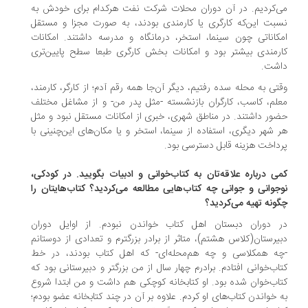
‌کردیم. در آن دوران محلات شرکت نفت هرکدام برای خودش به
بت این‌که کارگری یا کارمندی بودند، به صورت مجزا و مستقل
کاناتی چون سینما، استخر، درمانگاه و مدرسه داشتند. امکانات
رمندی بیشتر بود و امکانات بخش کارگری طبعا سطح پایین‌تری
شت.
تی به محله سده رفتیم، دیگر آن‌جا همه رقم آدم؛ از کارگر، کارمند،
لم، کاسب، کارگران بازنشسته -مثل پدر من- و از مشاغل مختلف
ور داشتند. در مناطق شهری، خبری از امکانات مستقل نبود و مثل
 شهر دیگری، استفاده از سینما، استخر و یا مکان‌های این‌چنینی با
داخت هزینه قابل دسترسی بود.
ی درباره علاقه‌تان به کتاب‌خوانی و ادبیات بگویید. در کودکی،
جوانی و جوانی چه کتاب‌هایی مطالعه می‌کردید؟ کتاب‌هایتان را
ونه تهیه می‌کردید؟
 دوران دبستان اهل کتاب خواندن نبودم. از اوایل دوران
یرستان(کلاس هشتم)، متاثر از برادر بزرگترم و تعدادی از دوستانم
ه همکلاسی و چه هم‌محله‌ای- که اهل کتاب بودند، در خط
اب‌خوانی افتادم. برادرم چهار سال از من بزرگتر و دبیرستانی بود که
اب‌خوان شده بود. او کتابخانه کوچکی هم داشت و من ابتدا شروع
 خواندن کتاب‌های او کردم. علاوه بر آن در چند کتابخانه عضو بودم؛