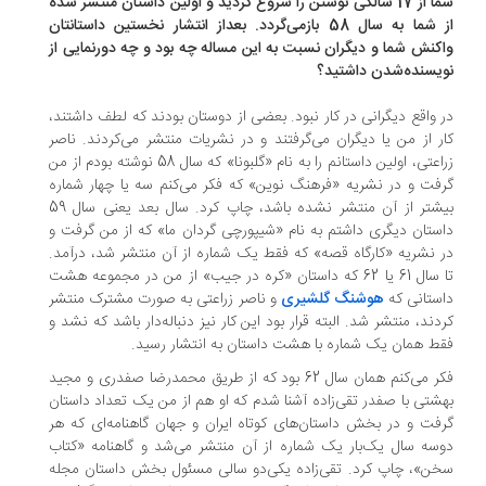
شما از 17 سالگی نوشتن را شروع کردید و اولین داستان منتشر شده
از شما به سال 58 بازمی‌گردد. بعداز انتشار نخستین داستانتان
کنش شما و دیگران نسبت به این مساله چه بود و چه دورنمایی از
یسنده‌شدن داشتید؟
 واقع دیگرانی در کار نبود. بعضی از دوستان بودند که لطف داشتند،
ر از من یا دیگران می‌گرفتند و در نشریات منتشر می‌کردند. ناصر
زراعتی، اولین داستانم را به نام «گلبونا» که سال 58 نوشته بودم از من
فت و در نشریه «فرهنگ نوین» که فکر می‌کنم سه یا چهار شماره
بیشتر از آن منتشر نشده باشد، چاپ کرد. سال بعد یعنی سال 59
ستان دیگری داشتم به نام «شیپورچی گردان ما» که از من گرفت و
 نشریه «کارگاه قصه» که فقط یک شماره از آن منتشر شد، درآمد.
تا سال 61 یا 62 که داستان «کره در جیب» از من در مجموعه‌ هشت
ستانی که
هوشنگ گلشیری
و ناصر زراعتی به صورت مشترک منتشر
دند، منتشر شد. البته قرار بود این کار نیز دنباله‌دار باشد که نشد و
ط همان یک شماره با هشت داستان به انتشار رسید.
فکر می‌کنم همان سال 62 بود که از طریق محمدرضا صفدری و مجید
شتی با صفدر تقی‌زاده آشنا شدم که او هم از من یک تعداد داستان
فت و در بخش داستان‌های کوتاه ایران و جهان گاهنامه‌ای که هر
سه سال یک‌بار یک شماره از آن منتشر می‌شد و گاهنامه «کتاب
ن»، چاپ کرد. تقی‌زاده یکی‌دو سالی مسئول بخش داستان مجله