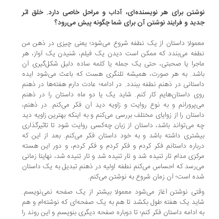
شتن برای هر نویسنده‌ای، آداب و مراحل خاصی دارد. خلق اثر
ید و فرایند نوشتن آن برای شما چگونه پیش می‌رود؟
مولا داستان از یک نطفه شروع می‌شود؛ یعنی چیزی در ذهن من
فه می‌بندد که ممکن است دیدن یک فیلم، شنیدن یک آواز، هر
جرا یا صحبتی، حتی یک جمله یا کلمه ساده دلیل شکل‌گیری آن
شد. به هر صورت، همیشه تلنگری هست که باعث می‌شود ایده
ستانی در ذهنم نطفه ببندد. در ادامه؛ عادت دارم هفته‌ها در ذهنم
ی داستان‌هایم کار کنم. شاید یک یا دو ماه داستان را در ذهنم
‌پرورانم و به نوع روایت و زاویه دید آن فکر می‌کنم. در ذهنم،
ستان را از زوایای مختلف بررسی می‌کنم و به اینکه بهترین زاویه دید
 می‌تواند باشد، داستان از زبان چه‌کسی روایت شود تا تاثیرگذاری
شتری داشته‌ باشد و به خود داستان فکر می‌کنم. بعد از این که
باره داستانم فکر کردم و فکر کردم و فکر کردم، و دور این هسته
کزی مدام تار تنیده شد و تار تنیده شد و تار تنیده شد، نهایتا زمانی
‌رسد که احساس می‌کنم نطفه اولیه در ذهنم تبدیل به یک داستان
ه است؛ آن زمان شروع به نوشتن می‌کنم.
تی نوشتن آغاز می‌شود معمولا بیشتر از یک صفحه نمی‌نویسم.
ید یک هفته طول بکشد تا هم به یک صفحه‌ای که نوشته‌ام و هم
 ادامه داستان فکر کنم؛ تا دوباره صفحه دیگری بنویسم و این روند را