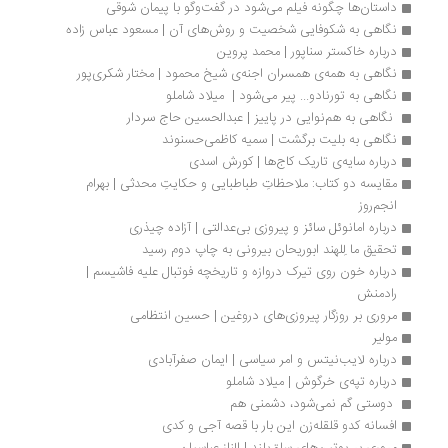
داستان‌ها چگونه فیلم می‌شود در گفت‌وگو با پیمان شوقی
نگاهی به شکوفایی شخصیت و روش‌های آن | مسعود عباس زاده
درباره خاکستر سناپور | محمد پروین
نگاهی به همه‌ی همسران اجنه‌ی شیخ محمود | مختار شکری‌پور
نگاهی به تورنادو... پیر می‌شود |  میلاد شاملو
 نگاهی به هم‌نوایی در پاییز | عبدالحسین حاج سردار
نگاهی به بلیت برگشت | سمیه کاظمی‌حسنوند
درباره سایه‌ی تاریک کاج‌ها | كورش اسدی
مقایسه دو کتاب: ملاحظاتِ طباطبایی و حکایتِ محدثی | بهرام 
انجم‌روز
درباره امانوئل سائز و پیروزی بی‌عدالتی | آزاده چیذری
تحقیق ما لِلهند ابوریحان بیرونی به چاپ دوم رسید
درباره خون روی تیرک دروازه و تاریخچه فوتبال علیه فاشیسم | 
رادمنش
مروری بر روزگار پیروزی‌های دروغین | حسین انتظامی
مولیر
درباره لایب‌نیتس و امر سیاسی | ایمان صفرآبادی 
درباره تپه‌ی خرگوش | میلاد شاملو
 دوستی گم نمی‌شود، دشمنی هم 
افسانه کدو قلقله‌زن این بار با قصه‌ آجی و کدی