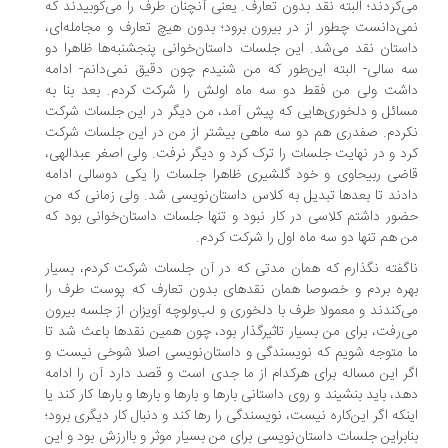
‌کردند؛ البته نقد بدون تعارف. یعنی آنچنان طرف را می‌کوبیدند که
ی‌دانست چطور از در بیرون برود؛ بدون هیچ تعارف و مجامله‌ای،
ستان نقد می‌شد. این جلسات داستان‌خوانی پنجشنبه‌ها ظاهرا دو
 سالی- البته این‌طور که من شنیدم چون دقیق نمی‌دانم- ادامه
شت ولی من فقط دو سه ماه اولش را شرکت کردم. بعد بنا به
ائل و دلخوری‌هایی که پیش آمد، من دیگر در این جلسات شرکت
ردم. صفدری هم دو سه ماهی بیشتر از من در این جلسات شرکت
د و در نهایت جلسات را ترک کرد و دیگر نرفت. ولی اصغر عبدالهی،
ضی ربیحاوی و خود گلشیری ظاهرا جلسات را یکی دوسالی ادامه
دند تا بعدها تبدیل به کلاس داستان‌نویسی شد. ولی زمانی که من
ور داشتم کلاسی در کار نبود و تنها جلسات داستان‌خوانی بود که
 هم تنها دو سه ماه اول را شرکت کردم.
گفته نگذارم که همان مدتی که در آن جلسات شرکت کردم، بسیار
ره بردم و خصوصا همان نقدهای بدون تعارف که پوست طرف را
‌کندند و معمولا طرف با دلخوری و لب‌ولوچه آویزان از جلسه بیرون
‌رفت، برای من بسیار تاثیرگذار بود، چون همین نقدها باعث شد تا
 متوجه شویم که نویسندگی و داستان‌نویسی اصلا شوخی نیست و
ر این مساله برای هرکدام از ما جدی است و قصد دارد آن را ادامه
د، باید بنشیند و روی داستانی بارها و بارها و بارها و بارها کار کند یا
نکه اگر این‌کاره نیست، نویسند‌گی را رها کند و دنبال کار دیگری برود؛
ابراین جلسات داستان‌نویسی برای من بسیار موثر و باارزش بود و این