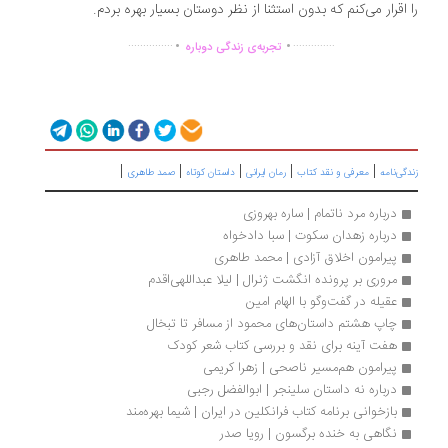
 اقرار می‌کنم که بدون استثنا از نظر دوستان بسیار بهره بردم.
.
.
...............
..............
تجربه‌ی زندگی دوباره
|
|
|
|
|
گی‌نامه
معرفی و نقد کتاب
رمان ایرانی
داستان کوتاه
صمد طاهری
درباره مرد ناتمام | ساره بهروزی
درباره زهدان سکوت | سبا دادخواه
پیرامون اخلاق آزادی | محمد طاهری 
مروری بر پرونده انگشت ژنرال | لیلا عبداللهی‌اقدم
عقیله در گفت‌وگو با الهام امین
چاپ هشتم داستان‌های محمود از مسافر تا تبخال
هفت آینه برای نقد و بررسی کتاب شعر کودک
پیرامون هم‌مسیر ناصحی | زهرا کریمی
درباره نه داستان سلینجر | ابوالفضل رجبی
بازخوانی برنامه کتاب فرانکلین در ایران | شیما بهره‌مند
نگاهی به خنده برگسون | رويا صدر