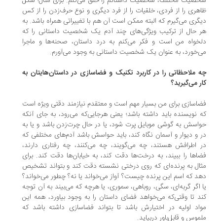
صیت مختلف، شخصیت داستانم را خلق می‌کنم. برای مثال؛ شکل
هری را از فردی، خلقیات را از فرد دیگری و نوع حرف‌زدن را از کس
گری می‌گیرم که البته ممکن است آن هم با تغییراتی همراه باشد. به
 حال از ترکیب ویژگی‌های چند آدم یک شخصیت داستانی را که
خواه من است و فکر می‌کنم به درد داستان، صحنه‌ها و ماجرا
‌خورد، به عنوان یک شخصیت داستانی به وجود می‌آورم.
 ملاحظاتی را در کاربرد تکنیک‌ و فضاسازی در داستان‌هایتان به
ر می‌گیرید؟
اسازی برای من بسیار مهم است و معتقدم نیازمند دقتی ویژه است
 نویسنده باید داشته باشد؛ یعنی هرجایی‌که می‌رود، به جای آنکه
اسش به گوشی موبایل پرت شود، یا در حال چرت‌زدن باشد و یا به
 و دیوار و آسمان نگاه کند، باید حواسش باشد آدم‌های مختلفی که
 اطرافش هستند، چه می‌گویند، چه می‌کنند، چه رفتاری دارند،
اها را ببیند، به درخت‌ها دقت کند، به خیابان‌ها دقت کند. برای
ال به پرنده‌ای که روی درختی نشسته دقت کند و بتواند تشخیص
د که اسم این پرنده چیست؟ آواز می‌خواند یا نه؟ چطور می‌خواند؟
 اگر گربه‌ای، سگی، روباهی، سموری، یا هرچه که می‌بیند به آن توجه
د تا وقتی‌که می‌خواهد فضای داستان را به وجود بیاورد، همه این
اد اولیه در اختیارش باشد تا بتواند فضاسازی داشته باشد که
موس و قابل‌باور دربیاید.