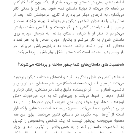
امه بدهم. یعنی در داستان‌نویسی، بیشتر از اینکه روی کاغذ کار کنم؛
 ذهنم کار می‌کنم تا نهایتا داستان تمام شود. بعد آن را مدتی کنار
‌گذارم، به کارهای دیگر می‌پردازم تا تقریبا فراموشش کنم. بعد از
تی آن را به عنوان شخص دیگری می‌خوانم تا ببینم چگونه است و
ور از آب درآمده. گاهی هم اگر دوست و یا کسی باشد، برایش
‌خوانم تا نظر او را درباره داستان بدانم. به‌ هرحال دوباره روی
ستان شروع به کار می‌کنم و یک‌بار، دوبار، سه‌بار یا به هر تعداد
عاتی که نیاز داشته باشد، دست به بازنویسی‌اش می‌زنم. در
زنویسی‌های متعدد است که داستان شکل نهایی‌اش را پیدا می‌کند.
صیت‌های داستان‌های شما چطور ساخته و پرداخته می‌شوند؟
عا هر آدمی در طول زندگی با افراد و آدم‌های مختلف دیگری برخورد
‌کند؛ در میان فامیل، همسایه، همکلاسی، هم محله‌ای، در اتوبوس و
کسی، قطار و ... . اگر نویسنده دقیق باشد، در ذهنش، رفتار، کردار و
تار آدم‌ها را ضبط می‌کند و چیزهایی که به درد می‌خورند -مثل
جه‌ها، اداها، نوع حرف زدن، نوع تعریف کردن ماجراها و ...- را به
عی در ذهن ضبط می‌کند. معمولا نویسنده شخصیت‌هایی را که قرار
ت از آن‌ها الهام بگیرد، در داستان تغییر می‌دهد. برای من هم
مولا هیچ‌وقت این‌طور نیست که یک شخصِ به‌خصوص را تبدیل
 شخصیت داستانی کنم و به همین‌خاطر از ترکیب سه یا چهار