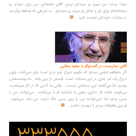
ف بزنند...من میرم رو میندازم پیش آقای خامنه‌ای، من برای خودم رو
نداخته‌ام برای تو و امثال تو میرم رو میندازم... به شرطی که شماها برگردید
 مملکت خودتان خدمت کنید
...
ای سناریست در گفت‌وگو با سعید مطلبی
ر بخواهم فیلمی بسازم که بگویم دروغ چیز بدی است باور نمی‌کنند، چون
وغ یک امر جاری در این مملکت است. قبحش از بین رفته... ما بچه‌مسلمان
دیم. اما می‌گفتند این مسلمان نیست... وقتی به آدمی که در کار سینماست
‌گویند اجازه کار نداری، یعنی با شکنجه او را می‌کشند... می‌توانند من را
ین بزنند اما نمی‌توانند من را روی زمین نگه دارند، من بلند می‌شوم...
دین عاشقانه مردم را دوست داشت
...