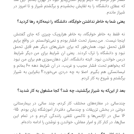
ار قرار گرفتم که دیگر برایم امکان‌پذیر نبود در تهران بمانم. این شد
 عطای دانشگاه را به لقایش بخشیدم و برگشتم شیراز و تا امروز در
راز ماندم.
نی شما به خاطر نداشتن خوابگاه، دانشگاه را نیمه‌کاره رها کردید؟
 فقط به خاطر خوابگاه، به خاطر هزارویک چیزی که جای گفتنش
نجا نیست. من بسیار تحت فشار بودم و نمی‌توانستم. در واقع برایم
بل تحمل نبود، همان‌طور که برای خیلی‌های دیگر هم قابل تحمل
ود و دانشگاه را ترک کردند. یعنی آن شرایط برای من دیگر شرایط
س خواندن نبود. البته دانشگاه، آش دهان‌سوزی هم برای من نبود
که بخواهم تحت فشار عجیب و غریب، در آن شرایط دهه 60 بمانم و
سانسکی هم بگیرم. اصلا به چه دردی می‌خورد؟! بنابراین به شیراز
گشتم و شروع به کار کردم.
د از این‌که به شیراز برگشتید، چه شد؟ کجا مشغول به کار شدید؟
دسالی در مغازه‌های مختلف کار کردم، چند سالی در بیمارستانی
دولتی در بخش تزریقات و چندسالی دفتردار آموزشگاه زبان بودم. 15-
16 سال در آژانس‌ها و تاکسی تلفنی رانندگی کردم و در تمام این
ل‌ها، در کنار کار و امرار معاش، خواندن و نوشتن را ادامه داده‌ام.