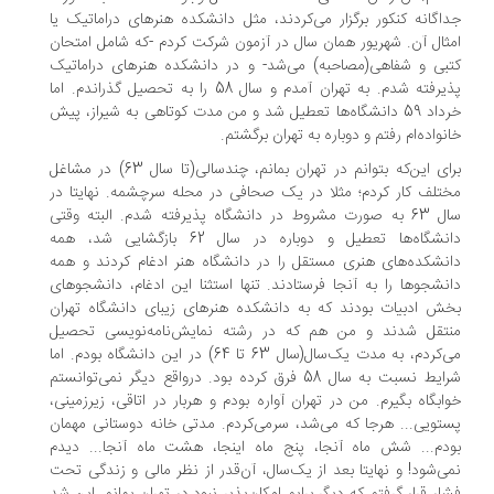
اگانه کنکور برگزار می‌کردند، مثل دانشکده هنرهای دراماتیک یا
ثال آن. شهریور همان سال در آزمون شرکت کردم -که شامل امتحان
بی و شفاهی(مصاحبه) می‌شد- و در دانشکده هنرهای دراماتیک
پذیرفته شدم. به تهران آمدم و سال 58 را به تحصیل گذراندم. اما
خرداد 59 دانشگاه‌ها تعطیل شد و من مدت کوتاهی به شیراز، پیش
نواده‌ام رفتم و دوباره به تهران برگشتم.
برای این‌که بتوانم در تهران بمانم، چندسالی(تا سال 63) در مشاغل
تلف کار کردم؛ مثلا در یک صحافی در محله سرچشمه. نهایتا در
سال 63 به صورت مشروط در دانشگاه پذیرفته شدم. البته وقتی
دانشگاه‌ها تعطیل و دوباره در سال 62 بازگشایی شد، همه
نشکده‌های هنری مستقل را در دانشگاه هنر ادغام کردند و همه
نشجوها را به آنجا فرستادند. تنها استثنا این ادغام، دانشجوهای
ش ادبیات بودند که به دانشکده هنرهای زیبای دانشگاه تهران
تقل شدند و من هم که در رشته نمایش‌نامه‌نویسی تحصیل
می‌کردم، به مدت یک‌سال(سال 63 تا 64) در این دانشگاه بودم. اما
شرایط نسبت به سال 58 فرق کرده بود. درواقع دیگر نمی‌توانستم
ابگاه بگیرم. من در تهران آواره بودم و هربار در اتاقی، زیرزمینی،
تویی... هرجا که می‌شد، سرمی‌کردم. مدتی خانه دوستانی مهمان
دم... شش ماه آنجا، پنج ماه اینجا، هشت ماه آنجا... دیدم
ی‌شود! و نهایتا بعد از یک‌سال، آن‌قدر از نظر مالی و زندگی تحت