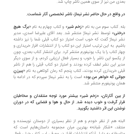
دی من نیز از سوی همین ناشر چاپ شد.
 واقع در حال حاضر نشر نیماژ، ناشر تخصصی آثار شماست.
ه. کتاب سوم من به نام «
زخم شیر
» و کتاب چهارم به نام «
برگ هیچ
ختی
» توسط نشر نیماژ منتشر شد. بعد آقای علیرضا اسدی، مدیر
ر نیماژ گفت که خوب است امتیاز دو کتاب قبلی شما را نیز داشته
شیم. به این ترتیب امتیاز این دو کتاب را از انتشارات افراز خریداری و
ار کتاب را با یک یونیفورم منتشر کرد. برای انتشار کتاب بعدی، چون
 یکسو این ناشر را خوب و بسیار فعال ارزیابی کردم، و از سوی دیگر
یر این نشر لطف کرده بودند و امتیاز دو کتاب قبلی را هم از ناشر
لی خریداری کرده بودند، کتاب پنجم که رمان کوتاهی به نام «
پیرزنِ
انی که خواهر من بود
» است را به نشر نیماژ سپردم که در ادامه با
ان یونیفورم منتشر شد.
 بین آثارتان، «زخم شیر» بیشتر مورد توجه منتقدان و مخاطبان
ار گرفت و خوب دیده شد. از حال و هوا و فضایی که در دوران
شتن این اثر داشتید بگویید.
بته هم از نظر خودم و هم از نظر بسیاری از دوستان نویسنده و
تقد، «شکار شبانه» بهترین میان مجموعه داستان‌هایم است که
اسفانه به دلیل آنکه انتشارات افراز در معرفی این کتاب خیلی فعال