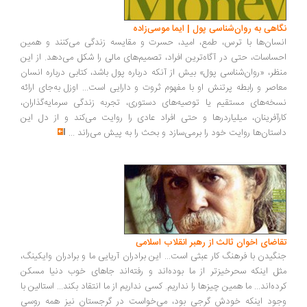
اهی به روان‌شناسی پول | ایما موسی‌زاده
سان‌ها با ترس، طمع، امید، حسرت و مقایسه زندگی می‌کنند و همین
ساسات، حتی در آگاه‌ترین افراد، تصمیم‌های مالی را شکل می‌دهد. از این
ظر، «روان‌شناسی پول» بیش از آنکه درباره پول باشد، کتابی درباره انسان
اصر و رابطه پرتنش او با مفهوم ثروت و دارایی است... اوزل به‌جای ارائه
خه‌های مستقیم یا توصیه‌های دستوری، تجربه زندگی سرمایه‌گذاران،
رآفرینان، میلیاردرها و حتی افراد عادی را روایت می‌کند و از دل این
ستان‌ها روایت خود را برمی‌سازد و بحث را به پیش می‌راند
...
اضای اخوان ثالث از رهبر انقلاب اسلامی
گیدن با فرهنگ کار عبثی است... این برادران آریایی ما و برادران وایکینگ،
ل اینکه سحرخیزتر از ما بوده‌اند و رفته‌اند جاهای خوب دنیا مسکن
ده‌اند... ما همین چیزها را نداریم. کسی نداریم از ما انتقاد بکند... استالین با
ود اینکه خودش گرجی بود، می‌خواست در گرجستان نیز همه روسی