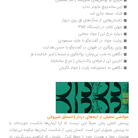
مروری بر پوتین‌های ساق‌بلند | الناز عباسیان
این ساندویچ مایونز ندارد
اشک جمعه جاری شد
داستان‌هایی از سنگ‌های لق روی دیوار
جهان کتاب در ایستگاه 356
درباره نرخ تن | جواد مجابی
روایت جواد در گفت‌وگو با عارف مسعودی
روزی روزگاری در طهران در گفت‌وگو با حسن هدایت
نگاهی به شب بی‌پایان؛ روانکاوی و سینما | امیر خدابنده لو
آخرین تن از فرقه‌ی پاک‌دینان | جرج سانتایانا
نگاهی به دستورنامه رابرت | جواد لگزیان 
انشی تحلیلی از آینه‌های دردار | اسحاق شیروانی
سش اصلی رمان صرفاً این نیست که آیا آرمان‌ها شکست خورده‌اند یا
.پرسش عمیق‌تر این است: انسان پس از شکست آرمان‌ها چگونه می‌تواند
چنان معنا و هویت خود را حفظ کند؟... پاسخی که ابراهیم برمی‌گزیند، نه