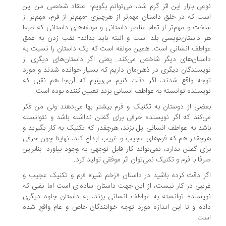
عی بازار این اثر گرم شد، می‌توانم بگویم؛ اعتقاد شخصی من این
ت که در خلق داستان مهم‌تر از هرچیزی -مهم‌تر از فرم، مهم‌تر از
خت و مهم‌تر از تمام عناصر داستانی و مولفه‌های داستانی که طبعا
 داستان‌نویسی بلد است و البته باید بداند- نقب زدن به عمق
اطف انسانی است. همین مولفه است که یک داستان را نسبت به
ستان‌های دیگر شاخص می‌کند. یعنی اگر داستان‌های دیگری از
یسندگان دیگری در ذهن‌مان داریم که بسیار خوانده شدند و مورد
جه واقع شدند، اگر دقت کنیم می‌بینیم که آن‌جا هم نقبی که
یسنده توانسته به عواطف انسانی بزند تعیین کننده بوده است.
ضی از دوستان به تکنیک و فرم بیشتر بها می‌دهند ولی من فکر
‌کنم که اگر نویسنده حرفی برای گفتن نداشته باشد و نتوانسته
شد به عواطف انسانی پل بزند، هرچقدر که تکنیک به کار بگیرید و
چقدر هم که فرم‌های عجیب و غریب ابداع کند، نهایتا چون حرفی
ای گفتن ندارد، نمی‌تواند کار قابل توجهی به وجود بیاورد. بنابراین
فا با فرم و تکنیک نمی‌توان اثر موفقی تولید کرد.
ر دقت کرده باشید در داستان «زخم شیر» فرم و تکنیک عجیب و
یبی در کار نیست، از این جهت داستان ساده‌ای است اما نقبی که
یسنده توانسته به عواطف انسانی بزند، به داستان جلوه دیگری
ده و تا این اندازه مورد توجه خوانندگان خاص و عام واقع شده
ت.