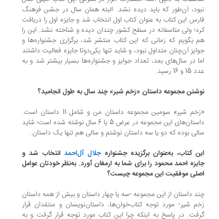
ود، آن‌طور که باید دیده نشد. البته همان سال در جشن فرهنگ
رس این کتاب به عنوان کتاب اول انتخاب شد و جایزه اول را دریافت
د؛ ولی متاسفانه در سطح کشور چندان دیده و شناخته نشد. این را
 بگویم که زمانی که این کتاب منتشر شد، برگزاری جشنواره‌ها و
ایز آن‌چنان متداول نبود، و شاید تنها یکی‌دوتا جایزه فعالیت داشتند
ا در سال‌های بعد، تعداد جوایز و جشنواره‌ها بسیار بیشتر شد و به
 و 16 رسید.
شتن مجموعه داستان «زخم شیر» چند سال به طول انجامید؟
«زخم شیر» سومین مجموعه داستان من و شامل 11 داستان است.
داستان‌های این مجموعه در عرض 5 یا 6 سال نوشته شده است؛ شاید
لی بوده که دو یا سه داستان نوشتم و سالی هم تنها یک داستان.
ن کتاب، به‌عنوان برگزیده جشنواره
جلال آل‌احمد
انتخاب شد و
یزه احمد محمود را برای شما به ارمغان آورد. به‌نظر خودتان عوامل
لی موفقیت این مجموعه چیست؟
د داستان از این مجموعه -سه یا چهار داستان و بیش از همه داستان
م شیر- مورد توجه کتاب‌خوان‌ها، داستان‌نویسان و منتقدان قرار
فت. در پاسخ به اینکه چرا این کتاب مورد توجه قرار گرفت و به