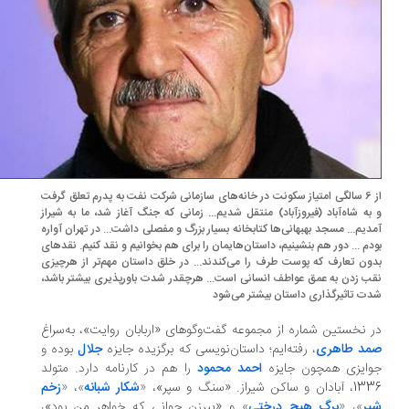
از 6 سالگی امتیاز سکونت در خانه‌های سازمانی شرکت نفت به پدرم تعلق گرفت
به شاه‌آباد (فیروزآباد) منتقل شدیم... زمانی که جنگ آغاز شد، ما به شیراز
دیم... مسجد بهبهانی‌ها کتابخانه بسیار بزرگ و مفصلی داشت... در تهران آواره
دم ... دور هم بنشینیم، داستان‌هایمان را برای هم بخوانیم و نقد کنیم. نقدهای
ون تعارف که پوست طرف را می‌کندند... در خلق داستان مهم‌تر از هرچیزی
ب زدن به عمق عواطف انسانی است... هرچقدر شدت باورپذیری بیشتر باشد،
ت تاثیرگذاری داستان بیشتر می‌شود
 نخستین شماره از مجموعه گفت‌وگوهای «اربابان روایت»، به‌سراغ
د طاهری
، رفته‌ایم؛ داستان‌نویسی که برگزیده جایزه
جلال
بوده و
ایزی همچون جایزه
احمد محمود
را هم در کارنامه دارد. متولد
 و ساکن شیراز. «سنگ و سپر»،
«
شکار شبانه
»
،
«
زخم
ر
»
،
«
برگ هیچ درختی
»
و «پیرزن جوانی که خواهر من بود»،