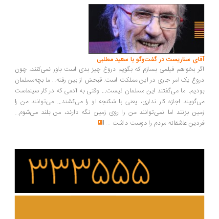
ای سناریست در گفت‌وگو با سعید مطلبی
ر بخواهم فیلمی بسازم که بگویم دروغ چیز بدی است باور نمی‌کنند، چون
وغ یک امر جاری در این مملکت است. قبحش از بین رفته... ما بچه‌مسلمان
دیم. اما می‌گفتند این مسلمان نیست... وقتی به آدمی که در کار سینماست
‌گویند اجازه کار نداری، یعنی با شکنجه او را می‌کشند... می‌توانند من را
ین بزنند اما نمی‌توانند من را روی زمین نگه دارند، من بلند می‌شوم...
دین عاشقانه مردم را دوست داشت
...