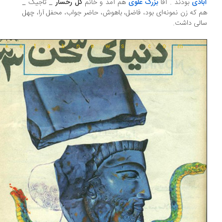
ادی
بودند . آقا
بزرگ علوی
هم آمد و خانم
گل رخسار
_ تاجیک _
 که زن نمونه‌ای بود، فاضل، باهوش، حاضر جواب، محفل آرا، چهل
لی داشت.