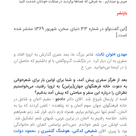
رم رو میندازم... به شرطی که شماها برگردید در مملکت خودتان خدمت کنید
زنشر
[این گفت‌وگو در شماره 33 دنیای سخن، شهریور 1369 منتشر شده
ت.]
دی اخوان ثالث
، شاعر بزرگ ما، بعد عمری گذارش به اروپا افتاد و
ری به آن دیار کرد. در بازگشت گپ‌و‌گفتی با او داشتیم که حاصل آن
 در اینجا می‌خوانید. س- ع
د از هرگز سفری پیش آمد، و شما برای اولین بار برای شعرخوانی
 دعوت خانه فرهنگهای جهان(برلین) به اروپا رفتید، می‌خواستیم
رتان را درباره این سفر و مباحثی که پیش آمد بدانیم؟
ه از پارسال شروع شد. آقای دکتر
دادجو
- مقیم آلمان و شاغل در
نه فرهنگهای جهان سوم آلمان و نه پناهنده - تلفن کردند که بیا به
مان، گفتم تنها نمی‌توانم بیایم، همراه لازم دارم، قرار شد زنم همراهم
شد. خلاصه رفتیم به آلمان در برلین غربی، شبهای شعر تشکیل شد.
 اولش من شعر خواندم. نمی‌دانم براساس الفبای نام خانوادگی
د یا پیری. آقای
شفیعی کدکنی
،
هوشنگ گلشیری
و م
حمود دولت