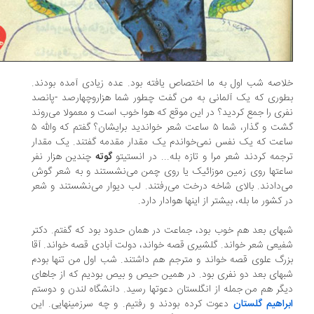
اصه شب اول به ما اختصاص یافته بود. عده زیادی آمده بودند.
وری که یک آلمانی به من گفت چطور شما هزاروچهارصد -پانصد
ری را جمع کردید؟ در این موقع که هوا خوب است و معمولا می‌روند
گشت و گذار، شما ۵ ساعت شعر خواندید برایشان؟ گفتم که والله ۵
عت که یک نفس نمی‌خواندم یک مقدار مقدمه گفتند. یک مقدار
جمه کردند شعر مرا و تازه بله... در انستیتو
گوته
چندین هزار نفر
عتها روی زمین موزائیک یا روی چمن می‌نشستند و به شعر گوش
‌دادند. بالای شاخه درخت می‌رفتند. لب دیوار می‌نشستند و شعر
 کشور ما بله، بیشتر از اینها هوادار دارد.
های بعد هم خوب بود، جماعت در همان حدود بود که گفتم. دکتر
یعی شعر خواند. گلشیری قصه خواند، دولت آبادی قصه خواند. آقا
رگ علوی قصه خواند و مترجم هم داشتند. شب اول من تنها بودم
های بعد دو نفری بود. در همین حیص و بیص بودیم که از جاهای
گر هم من جمله از انگلستان دعوتها رسید. دانشگاه لندن و دوستم
راهیم گلستان
دعوت کرده بودند و رفتیم. و چه سرزمینهایی. این