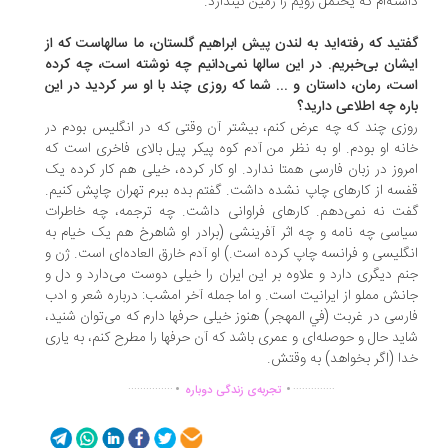
شته‌ام که یحتمل رویم را زمین نیندازد.
تید که رفته‌اید به لندن پیش ابراهیم گلستان، ما سالهاست که از
شان بی‌خبریم. در این سالها نمی‌دانیم چه نوشته است، چه کرده
ت، رمان، داستان و ... شما که روزی چند با او سر کردید در این
ره چه اطلاعی دارید؟
زی چند که چه عرض کنم، بیشتر آن وقتی که در انگلیس بودم در
نه او بودم. او به نظر من آدم کوه پیکر پیل بالای فاخری است که
روز در زبان فارسی همتا ندارد. او کار کرده، خیلی هم کار کرده یک
سه از کارهای چاپ نشده داشت. گفتم بده ببرم تهران چاپش کنیم.
ت نه نمی‌دهم. کارهای فراوانی داشت. چه ترجمه، چه خاطرات
اسی چه نامه و چه اثر آفرینشی (برادر او شاهرخ هم یک خیام به
گلیسی و فرانسه چاپ کرده است.) او آدم خارق العاده‌ای است. ژن و
م دیگری دارد و علاوه بر این ایران را خیلی دوست می‌دارد و دل و
نش مملو از ایرانیت است. و اما جمله آخر امشب: درباره شعر و ادب
رسی در غربت (في المهجر) هنوز خیلی حرفها دارم که می‌توان شنید،
ید حال و حوصله‌ای و عمری باشد که آن حرفها را مطرح کنم، به یاری
ا (اگر بخواهد) به وقتش.
.
.
...............
..............
تجربه‌ی زندگی دوباره