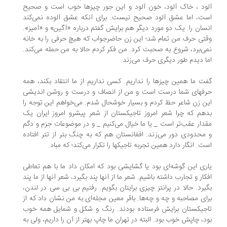
ود ، خاک آلود، خون آلود و این جور چیزها خوب است و صحیح
ت، اما عشق آلود صحیح نیست. برای آنکه عشق آلوده نمی‌کند
سان را. یک دو مورد دیگر هم برایش گفتم درباره «آگین» و «آمیز».
تی حرف من تمام شد؛ این زن حاضرجواب که هیچ حرفی را به خانه
ی‌برد، شروع به صحبت کرد. من فکر کردم حالا به من حمله می‌کند.
ا دیدم طور دیگری حرف می‌زند.
ت ما همین چیزها را نداریم. کسی نداریم از ما انتقاد بکند، همه
فهای شما درست است و من از انصاف و درست و روشن اندیشی
ن زن شاعر حظ کردم و بسیار خوشحال شدم. می‌خواهم این توجه را
هم که چرا شعر امروز تاجیکستان از شعر پیشرو امروز ایران یک
دار عقب‌تر است _ یا ما خیال می‌کنیم _ و در موضوعات جزم و دگم
محدودی دور می‌زند. افغانستان هم که به چنگ بتر از تتر افتاده
ت. انگار دارد همین تجربه تاجیکها را تکرار می‌کند؛ که مباد.
ری این گوشه‌ای بود یا گشایشی بود که امکان داد ما با هم تعاطی
کار و تجارب داشته باشیم. شعر ما از آنها پند بگیرد، شعر آنها از ما پند
یرد. حالا در پرانتز چیزی برایتان بگویم. رفتیم بی بی سی در لندن،
ای مصاحبه و چه و چه‌ها. باقر معین مجله‌ای به من نشان داد که از
جیکستان برایش فرستاده بودند. رنگ و شکل و شمایل همه خوب
د، چاپش خوب بود. البته در تهران ما چاپ بهتر از آن را داریم، ولی به