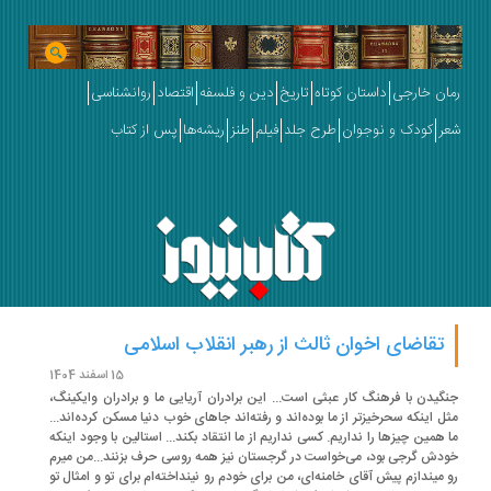
ان خارجی
داستان کوتاه
تاریخ
دین و فلسفه
اقتصاد
روانشناسی
ر
کودک و نوجوان
طرح جلد
فیلم
طنز
ریشه‌ها
پس از کتاب
تقاضای اخوان ثالث از رهبر انقلاب اسلامی
15 اسفند 1404
گیدن با فرهنگ کار عبثی است... این برادران آریایی ما و برادران وایکینگ،
ل اینکه سحرخیزتر از ما بوده‌اند و رفته‌اند جاهای خوب دنیا مسکن کرده‌اند...
 همین چیزها را نداریم. کسی نداریم از ما انتقاد بکند... استالین با وجود اینکه
دش گرجی بود، می‌خواست در گرجستان نیز همه روسی حرف بزنند...من میرم
 میندازم پیش آقای خامنه‌ای، من برای خودم رو نینداخته‌ام برای تو و امثال تو