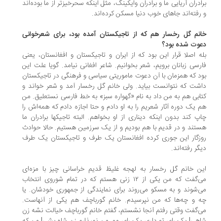
ادران آریایی ما و برادران وایکینگ، مثل اینکه سحرخیزتر از ما بوده‌اند
رفته‌اند جاهای خوب دنیا مسکن کرده‌اند.
نم گل رخسار هم که از تاجیکستان آمده بود، برای شعرخوانی
وت شده بود؟
ه اصلا قرار این بود که از ایران و تاجیکستان و افغانستان، یعنی
رسی زبانان برویم، شعر بخوانیم. شاعر افغانی نیامد. گویا علت این
د که همزمان با آن دعوت ماموریتی سیاسی و فرهنگی در تاجیکستان
شت که نتوانست بیاید. ولی خانم گل رخسار آمد و شعر خواند و
ابی هم به من داد به نام «گهواره سبز» به خط فارسی نستعلیق. من
 یک دوره آثار شعریم را به او دادم و حتا اجازه دادم که همه‌اش را
پ کند بدون اینکه دیناری از او بخواهم. البته تاجیکها برادران ما
تند و در قدیم با هم بودیم و از یک سرزمین هستیم. حالا حوادث
زگار این جوری کرده افغانستان یک طرف و تاجیکستان یک طرف
گر رفته‌اند.
ن خانم گل رخسار به لهجه غلیظ قدیم خراسانی چیز با مزه‌ای
می‌گفت که من یکی از ۱۲ زنی هستم که در تمام شوروی انتخاب
‌شوند و به مسکو می‌روند برای نمایندگی از جمهوری خودشان. یا
 و چه‌ها که من نپرسیدم. خانم گورباچف هم یکی از آنهاست.
‌گفت وقتی رفتم آنجا نشستم، گفتم خانم گورباچف خیالت نشه زن