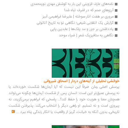
نامه‌های عارف قزوینی این بار به کوشش مهدی نورمحمدی
آرزوهای صنم که در اشرف تباه شد!
مروری بر هفت انار سوخته | علیرضا ابراهیمی آبیز
گزارش یک انقلابی شیعی؛‌ نگاهی نو به تاریخ‌ آناتولی
یادداشتی بر جزر و مد پلک‌ها | عابدین پاپی
نگاهی به متافیزیک شعر | ضیاء موحد
انشی تحلیلی از آینه‌های دردار | اسحاق شیروانی
سش اصلی رمان صرفاً این نیست که آیا آرمان‌ها شکست خورده‌اند یا
.پرسش عمیق‌تر این است: انسان پس از شکست آرمان‌ها چگونه می‌تواند
چنان معنا و هویت خود را حفظ کند؟... پاسخی که ابراهیم برمی‌گزیند، نه
روزی است و نه تسلیم. او راهی دیگر را انتخاب می‌کند: پذیرفتن شکست
ریخی، بدون آنکه به خیانت، گریز از واقعیت یا انکار زندگی پناه ببرد
...