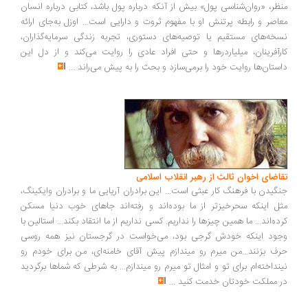
ظر، «روان‌شناسی پول» بیش از آنکه درباره پول باشد، کتابی درباره انسان
اصر و رابطه پرتنش او با مفهوم ثروت و دارایی است... اوزل به‌جای ارائه
خه‌های مستقیم یا توصیه‌های دستوری، تجربه زندگی سرمایه‌گذاران،
رآفرینان، میلیاردرها و حتی افراد عادی را روایت می‌کند و از دل این
ستان‌ها روایت خود را برمی‌سازد و بحث را به پیش می‌راند
...
اضای اخوان ثالث از رهبر انقلاب اسلامی
گیدن با فرهنگ کار عبثی است... این برادران آریایی ما و برادران وایکینگ،
ل اینکه سحرخیزتر از ما بوده‌اند و رفته‌اند جاهای خوب دنیا مسکن
ده‌اند... ما همین چیزها را نداریم. کسی نداریم از ما انتقاد بکند... استالین با
ود اینکه خودش گرجی بود، می‌خواست در گرجستان نیز همه روسی
ف بزنند...من میرم رو میندازم پیش آقای خامنه‌ای، من برای خودم رو
نداخته‌ام برای تو و امثال تو میرم رو میندازم... به شرطی که شماها برگردید
 مملکت خودتان خدمت کنید
...