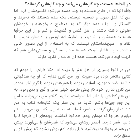
 آنجاها هستند، چه کارهایی می‌کنند و چه کارهایی کرده‌اند؟
لله آنها که در خارج هستند به چند دسته می‌شود تقسیمشان کرد. اما
 که اهل ضرب و تقسیم نیستم. یک عده هستند که تاجرند و
سبکار و... یک عده دیگر که به اصطلاح می‌خواهند با خودشان
وتی داشته باشند و اهل فضل و فضیلت و قلم و از این حرفها
تند؛ همه‌شان یا شاعرند یا نمایشنامه نویس یا داستان نویس یا
اد و... هیچکدامشان نیستند که به اصطلاح از این دعاوی خالی
شند. خوب فشار غربت هم هست. مسائل و سختی‌هایی هم که
بت ایجاد می‌کند، هست همه آن حالت را تقریبا دارند.
 در آنجا بسیاری از اهل هنر را دیده ام. مثلا طراحی را دیدم که
ابی منتشر کرده بود حیرت آور. من کاری ندارم که او چه هدفهائی
شته. ضد جمهوری اسلامی بوده یا همراهش بوده یا گریزانش بوده.
 کاری ندارم. خود کار یعنی طرحها خیلی عالی و گویا و بدیع بود. به
 هم کتابش را داد. اما نخواستم بیاورم. گفتم من نمی‌توانم حامل
ن جور چیزها باشم. شاید در این سفر یک کتابخانه کتاب به من
دند، از رمان گرفته تا شعر، فصلنامه، مجله و ... که من نمی‌توانستم
اورم. هر جا که مهمان بودم، همانجا گذاشتم. بچه‌های آن طرفها غالبا
عیه شعر دارند. آنقدر روشان می‌شود که شعرشان را می‌آورند پیش
 هم می‌خوانند؛ ببخشید خیلی باید آدم روش بشود که پیش کولی
لق بزند.