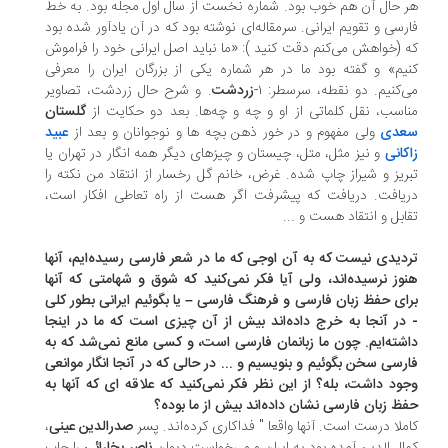
 حال آن هم خوب بود. شماره نخست از سال اول مجله بود. به خط
رسی و تقویم ایرانی. سرمقاله‌ای نوشته بود که در آن یادآور شده بود
 (خواهش می‌کنم دقت کنید ): «ما نباید اصل ایرانی خود را فراموش
یم» و گفته بود ما در هر شماره یکی از بزرگان ایران را معرفی
‌کنیم. دو نقطه، سرسطر: ۱-
زردشت
. و شرح حال زردشت، تصاویر
اسب، نقل كلماتی از او و چه و چه‌ها. بعد دو حکایت از
گلستان
عدی
ولی مفهوم و در خور ذهن بچه ها و نوجوانان و بعد از
عبید
کانی
و نیز مثل، متل، چیستان و چیزهای دیگر همه انگار در تهران یا
ریز و شیراز چاپ شده. غرض، خانم گل رخسار از انتقاد من نکته را
یافت. دریافت که پیشرفت اگر هست از راه تعاطی افکار است،
ابل و انتقاد هست و ...
دیدی نیست که به آن اوجی که ما در شعر فارسی رسیده‌ایم، آنها
وز نرسیده‌اند، ولی آیا فکر نمی‌کنید که شوق و شهامتی که آنها
ای حفظ زبان فارسی و فرهنگ فارسی – یا بگوئیم ایرانی بطور کلی
در آنجا به خرج داده‌اند بیش از آن چیزی است که ما در اینجا
شته‌ایم. چون ما زبانمان فارسی است، و کسی مانع نمی‌شد که به
رسی سخن بگوئیم و بنویسیم و ... در حالی که در آنجا انگار موانعی
ود داشت، بله؟ از این نظر فکر نمی‌کنید که علاقه ای که آنها به
ظ زبان فارسی نشان داده‌اند بیش از ما بوده؟
ملا درست است. آنها واقعا " فداکاری کرده‌اند. پسر
صدرالدین عینی
،