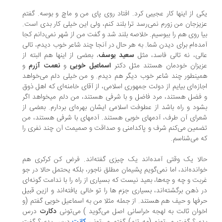
ی از اینها کار عجیبی کرد. افتاد روی پای من و ماچ و بوسه. گفتم
یزجان من زورم نمی‌رسد ترا بلند کنم، ولی این خیلی کار بدی است.
ا روی هم را ببوسیم. خلاصه بلند شد و گفت من از شهر نمی‌دانم کجا
ده‌ام برای دیدن شما. به هر حال در آنجا چند شاعر خوب دیدم، تالی
لی، نه تالی فاسد، مثل
سعید یوسف
، بعضی از اینها هم البته از
یزان خودمان هستند مثل دکتر
اسماعیل خویی
و
نعمت آزرم
و
ینطور چند شاعر خوب دیگر هم دیدم. و من خیلی دلم می‌خواهد
ازه‌ای بیایم از دولت جمهوری اسلامی، از آقای خامنه‌ای که اهل ذوق
فضل هستند، مرد فاضل و با شرفی هستند، من دلم میخواهد اگر
ود و راه باشد از عطوفت اسلامی ایشان بهره‌ای بردارم. بعضی از
رای آن طرف، آدمهای خوبی هستند. آدمهای با شرفی هستند، من
مین می‌کنم شرف و پاکدامنی و صداقت و صمیمت آن چند نفری را
 می‌شناسم.
لا یک وقتی آمده‌اند یک چیزی گفته‌اند. فرض کن کرکری هم
انده‌اند، اما نمی‌گویم پشیمان مطلق ناجور، بلکه يحتمل حالا در جو
بت و چه و چه‌ها، بعید نیست که بسیاری از راه را با ندامت گونه‌ای
 ذهن برگشته‌اند، بسیاری جزم ها را تو خالی یافته‌اند و ازین قبیل
فها و حیف هم هستند. از جمله مثلا من به اسماعیل خویی گفتم (و
وان ثالت به لهجه خراسانی اصل می‌گوید ) می‌تونی
دکارت
درس