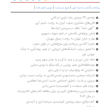
|
|
|
|
اکتاب
شعر و ادبیات کهن
تاریخ و سیاست
مهدی اخوان ثالث
چامه‌ی 24 ویژه‌ی رضا داوری اردکانی
قالی‌های عشایری جنوب ایران به روایت جیمز اُپی
 "الهی نامه" عطار در سرزمین ازبک‌ها 
شش پژوهش فلسفی در شعر سهراب سپهری
بهار و خزان تهران به روایت رسول مهربان
جایزه آکادمی بریتانیا برای موج‌هایی در طول جنوب
20 فصل درباره دانشگاه‌های اروپایی: از عصر روشنگری تا جنگ 
جهانی اول
خاله ‌جان دی‌دو و چند تا گردو به چاپ سوم رسید
نومحافظه‌کاری عصر پوتین در گفت‌وگو با مهدی سنایی
دخترانی که بوکوحرام دزدید | لیلی مایر
اندیشه سیاسی محمدمهدی شمس‌الدین به روایت مجید مرادی
مروری بر قدرت: تحلیل اجتماعی جدید | امیررضا اعطاسی
درباره علم، سیاست و گنوسیسم | متین بادی
محبوب‌ترین برنامه‌های کاربردی برای مطالعه کتاب‌های الکترونیک 
در سال 2021
 گفت‌وگوی سوم پیرامون کمونیسم، سرمایه‌داری و آینده‌ی 