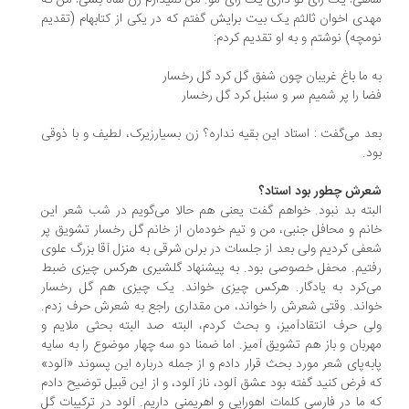
هی! یک رای تو داری یک رای مو. من نمیذارم زن شاه بشی! من که
دی اخوان ثالثم یک بیت برایش گفتم که در یکی از کتابهام (تقدیم
مچه) نوشتم و به او تقدیم کردم:
 ما باغ غریبان چون شفق گل کرد گل رخسار
ا را پر شمیم سر و سنبل کرد گل رخسار
د می‌گفت : استاد این بقیه نداره؟ زن بسیارزیرک، لطیف و با ذوقی
د.
رش چطور بود استاد؟
بته بد نبود. خواهم گفت یعنی هم حالا می‌گویم در شب شعر این
نم و محافل جنبی، من و تیم خودمان از خانم گل رخسار تشویق پر
فی کردیم ولی بعد از جلسات در برلن شرقی به منزل آقا بزرگ علوی
تیم. محفل خصوصی بود. به پیشنهاد گلشیری هرکس چیزی ضبط
‌کرد به یادگار. هرکس چیزی خواند. یک چیزی هم گل رخسار
اند. وقتی شعرش را خواند، من مقداری راجع به شعرش حرف زدم.
ی حرف انتقادآمیز، و بحث کردم، البته صد البته بحثی ملایم و
ربان و باز هم تشویق آمیز. اما ضمنا دو سه چهار موضوع را به سایه
به‌پای شعر مورد بحث قرار دادم و از جمله درباره این پسوند «آلود»
 فرض کنید گفته بود عشق آلود، ناز آلود، و از این قبیل توضیح دادم
 ما در فارسی کلمات اهورایی و اهریمنی داریم. آلود در ترکیبات گل