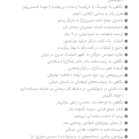
دموکراسی
نگاهی به بومرنگ و دل‌شیدا و ساده‌ بی‌نهایت | مهسا شمسی‌پور
هری پاتر و زندانی آزکابان | فیلم
ماجرای صلح امام حسن(ع) با بازیگر پنجم
«خراسانیات» استاد شجریان منتشر شد
ترجمه شاهنامه به اسپانیولی در 7 جلد
انتشار  یک کتاب دیگر درباره چرنوبیل
وانیل و شکلات در گفت‌وگو با بهناز برگزیده
جایزه مهندس بازرگان به ظهور استبداد مدرن در ایران
نگاهی به زیست‌نامه مادر امام رضا(ع) | سنابادی
کارنامه اهل بیت(ع) در قرآن‌شناسی
دین‌پژوهی زیر تیغ ممیزی ارشاد | فاطمه توفیقی
نگاهی به سیاست‌های فرهنگی در آسیای شرقی
یادداشتی بر دموکراسی در محیط کار، درمانی بر عارضه سرمایه‌داری 
| جواد لگزیان
نگاهی به فرجام یک دشمنی | علی غزالی‌فر
کتاب عشق قبانی دوباره گشوده شد
پرتره از امشب شنیدنی می‌شود 
 از بحران بورژوازی اسلامی رونمایی شد
«ایستاده‌ام» با خاطرات هادی صدقی 
پیرامون عکس دسته‌جمعی با پدرخوانده | حسین معززی نیا