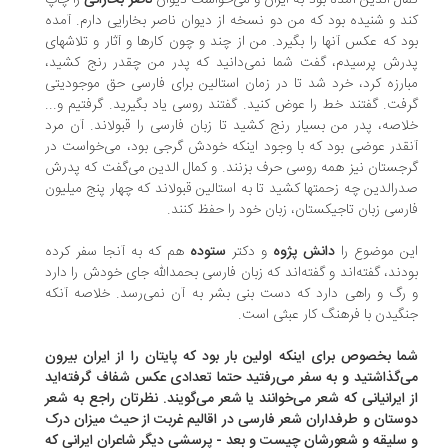
ال الدین آمده بود به ایران و می‌خواست دیوان
ناصر بخارائی
را چاپ
د و شنیده بود که من دو نسخه از دیوان ناصر بخارایی دارم. آمده
د که عکس آنها را بگیرد. من از چند و چون کارها و آثار و تلاشهای
رش پرسیدم، گفت شما نمی‌دانید که پدر من چقدر رنج کشید،
ارزه کرد، خرد شد تا در زمان استالین برای فارسی حق موجودیتی
فت. گفتند خط را عوض کنید. گفتند روسی یاد بگیرید. گرفتیم و...
اصه، پدر من بسیار رنج کشید تا زبان فارسی را قبولاند. آن مرد
قدر عوضی بود که با وجود اینکه خودش گرجی بود، می‌خواست در
جستان نیز همه روسی حرف بزنند. و کمال الدین می‌گفت که پدرش
رالدین چه زحمتها کشید تا به استالین قبولاند که چهار پنج میلیون
رسی زبان تاجیکستان، زبان خود را حفظ کنند.
ن موضوع را
دانش پژوه
و دکتر
ستوده
هم که به آنجا سفر کرده
دند، گفته‌اند و گفته‌اند که زبان فارسی بحمدالله جای خودش را دارد
رگ و راهی دارد که دست بنی بشر به آن نمی‌رسد. خلاصه آنکه
گیدن با فرهنگ کار عبثی است.
ا بخصوص برای اینکه اولین بار بود که پایتان را از ایران بیرون
‌گذاشتید و به سفر می‌رفتید حتما تعدادی عکس شفاف گرفته‌اید
 ایرانیانی که شعر می‌خوانند یا شعر می‌گویند. نظرتان راجع به شعر
ستان و طرفداران شعر فارسی در اقاليم غربت از حیث میزان درک
سلیقه و شعورشان چیست و بعد - پرسشی دیگر شاعران ایرانی که