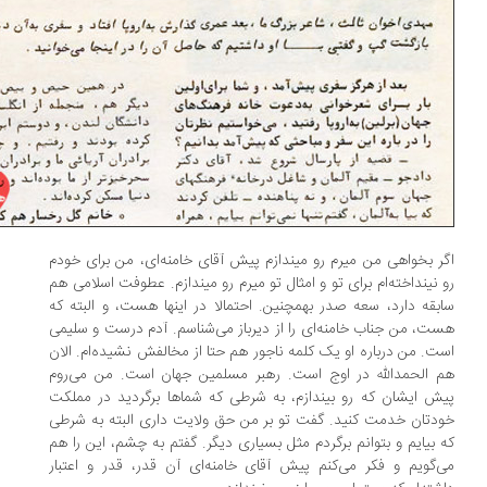
ر بخواهی من میرم رو میندازم پیش آقای خامنه‌ای، من برای خودم
 نینداخته‌ام برای تو و امثال تو میرم رو میندازم. عطوفت اسلامی هم
بقه دارد، سعه صدر بهمچنین. احتمالا در اینها هست، و البته که
ت، من جناب خامنه‌ای را از دیرباز می‌شناسم. آدم درست و سلیمی
ت. من درباره او یک کلمه ناجور هم حتا از مخالفش نشیده‌ام. الان
 الحمدالله در اوج است. رهبر مسلمین جهان است. من می‌روم
ش ایشان که رو بیندازم، به شرطی که شماها برگردید در مملکت
دتان خدمت کنید. گفت تو بر من حق ولایت داری البته به شرطی
 بیایم و بتوانم برگردم مثل بسیاری دیگر. گفتم به چشم، این را هم
‌گویم و فکر می‌کنم پیش آقای خامنه‌ای آن قدر، قدر و اعتبار