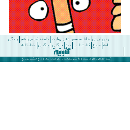
رمان ایرانی
خاطره، سفرنامه و روایت
جامعه شناسی
هنر
زندگی
نامه
مرجع
کتابشناسی
نقد
بایگانی
پیگیری
شناسنامه
کلیه حقوق محفوظ است و بازنشر مطالب با ذکر
کتاب نیوز
و درج لینک، بلامانع .