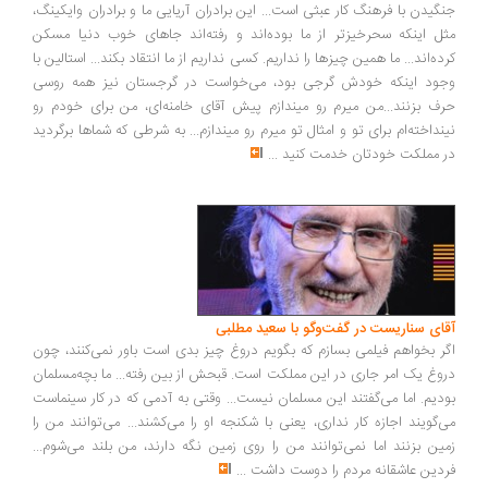
جنگیدن با فرهنگ کار عبثی است... این برادران آریایی ما و برادران وایکینگ،
مثل اینکه سحرخیزتر از ما بوده‌اند و رفته‌اند جاهای خوب دنیا مسکن
کرده‌اند... ما همین چیزها را نداریم. کسی نداریم از ما انتقاد بکند... استالین با
وجود اینکه خودش گرجی بود، می‌خواست در گرجستان نیز همه روسی
حرف بزنند...من میرم رو میندازم پیش آقای خامنه‌ای، من برای خودم رو
نینداخته‌ام برای تو و امثال تو میرم رو میندازم... به شرطی که شماها برگردید
در مملکت خودتان خدمت کنید
...
آقای سناریست در گفت‌وگو با سعید مطلبی
اگر بخواهم فیلمی بسازم که بگویم دروغ چیز بدی است باور نمی‌کنند، چون
دروغ یک امر جاری در این مملکت است. قبحش از بین رفته... ما بچه‌مسلمان
بودیم. اما می‌گفتند این مسلمان نیست... وقتی به آدمی که در کار سینماست
می‌گویند اجازه کار نداری، یعنی با شکنجه او را می‌کشند... می‌توانند من را
زمین بزنند اما نمی‌توانند من را روی زمین نگه دارند، من بلند می‌شوم...
فردین عاشقانه مردم را دوست داشت
...