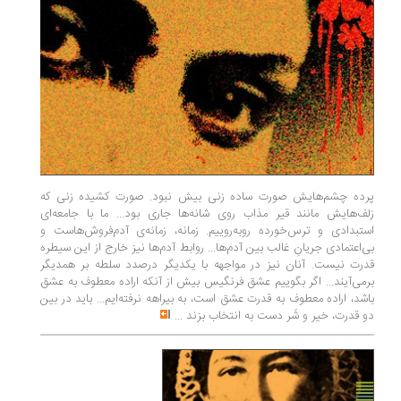
پرده چشم‌هایش صورت ساده زنی بیش نبود. صورت کشیده زنی که
زلف‌هایش مانند قیر مذاب روی شانه‌ها جاری بود... ما با جامعه‌ای
استبدادی و ترس‌خورده روبه‌روییم. زمانه، زمانه‌ی آدم‌فروش‌هاست و
بی‌اعتمادی جریانِ غالب بین آدم‌ها... روابط آدم‌ها نیز خارج از این سیطره
قدرت نیست. آنان نیز در مواجهه با یکدیگر درصدد سلطه بر همدیگر
برمی‌آیند... اگر بگوییم عشق فرنگیس بیش از آنکه اراده معطوف به عشق
باشد، اراده معطوف به قدرت عشق است، به بیراهه نرفته‌ایم... باید در بین
دو قدرت، خیر و شَر دست به انتخاب بزند
...