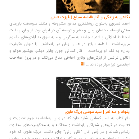
نگاهی به زندگی و آثار فاطمه سیاح | فرزاد نعمتی
احمد کسروی به‌عنوان روشنفکری مدافع مشروطه و منتقد سرسخت باورهای
سنتی ازجمله مخالفان رمان و نشر و ترجمه آن در ایران بود. او رمان را باعث
انحطاط اخلاقی و اعتیاد جامعه به سرگرمی و مایه سوق به آزادی‌های مذموم
می‌پنداشت... فاطمه سیاح در همان زمان در یادداشتی با عنوان «کیفیت
رمان» به نقد او پرداخت: ... آثار کسانی چون چارلز دیکنز، ویکتور هوگو و
آناتول فرانس از ارزش‌های والای اخلاقی دفاع می‌کنند و در بروز اصلاحات
اجتماعی نیز موثر بوده‌اند
...
پنجاه و سه نفر | سید مجتبی بزرگ علوی
نام کتاب به شمار کسانی اشاره دارد که در زمان رضاشاه به جرم عضویت و
فعالیت در گروهی اشتراکی بازداشت و محاکمه و به محکومیت‌های متفاوت
زندانی شدند و در رأس آنان "تقی ارانی" جای داشت. بزرگ علوی، که خود
یکی از پنجاه و سه نفر و به هنگام بازداشت معلم بوده ضمن روایت