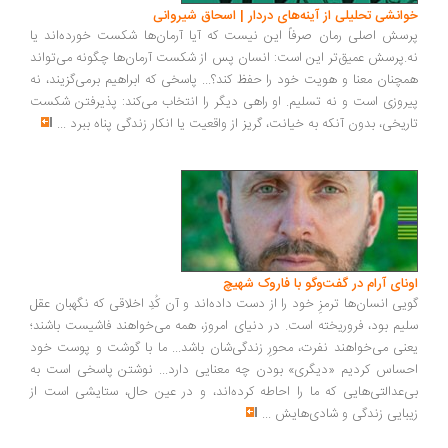
خوانشی تحلیلی از آینه‌های دردار | اسحاق شیروانی
پرسش اصلی رمان صرفاً این نیست که آیا آرمان‌ها شکست خورده‌اند یا
نه.پرسش عمیق‌تر این است: انسان پس از شکست آرمان‌ها چگونه می‌تواند
همچنان معنا و هویت خود را حفظ کند؟... پاسخی که ابراهیم برمی‌گزیند، نه
پیروزی است و نه تسلیم. او راهی دیگر را انتخاب می‌کند: پذیرفتن شکست
تاریخی، بدون آنکه به خیانت، گریز از واقعیت یا انکار زندگی پناه ببرد
...
اونای آرام در گفت‌وگو با فاروک شهیچ‭
گویی انسان‌ها ترمزِ خود را از دست داده‌اند و آن کُدِ اخلاقی که نگهبان عقل
سلیم بود، فروریخته است. در دنیای امروز، همه می‌خواهند فاشیست باشند؛
یعنی می‌خواهند نفرت، محورِ زندگی‌شان باشد... ما با گوشت و پوست خود
احساس کردیم «دیگری» بودن چه معنایی دارد... نوشتن پاسخی است به
بی‌عدالتی‌هایی که ما را احاطه کرده‌اند، و در عین حال، ستایشی است از
زیبایی زندگی و شادی‌هایش
...