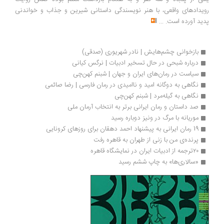
رویدادهای واقعی، با هنر نویسندگی داستانی شیرین و جذاب و خواندنی
پدید آورده است.
...
بازخوانی چشم‌هایش | نادر شهریوری (صدقی)
درباره شبحی در حال تسخیر ادبیات | نرگس کیانی
سیاست در رمان‌های ایران و جهان | شبنم کهن‌چی
نگاهی به دوگانه امید و ناامیدی در رمان فارسی | رضا صائمی
نگاهی به گیله‌مرد | شبنم کهن‌چی
صد داستان و رمان ایرانی برتر به انتخاب آرمان ملی
موریانه با مرگ در ونیز دوباره رسید
19 رمان ایرانی به پیشنهاد احمد دهقان برای روزهای کرونایی
پرنده‌ی من با زنی از طهران به قاهره رفت
۲۰ترجمه از ادبیات ایران در نمایشگاه قاهره
«سالاری‌ها» به چاپ ششم رسید