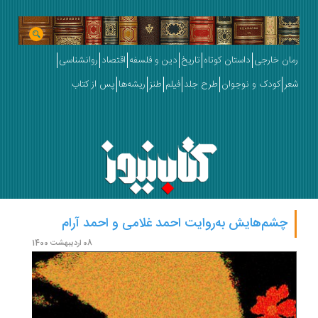
رمان خارجی
داستان کوتاه
تاریخ
دین و فلسفه
اقتصاد
روانشناسی
شعر
کودک و نوجوان
طرح جلد
فیلم
طنز
ریشه‌ها
پس از کتاب
چشم‌هایش به‌روایت احمد غلامی و احمد آرام
08 اردیبهشت 1400