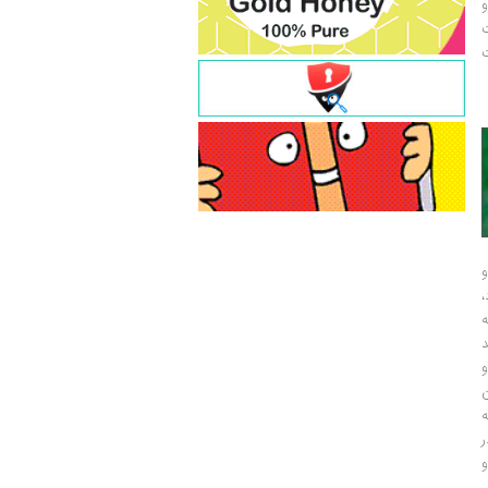
و
ت
ت
و
و
ر