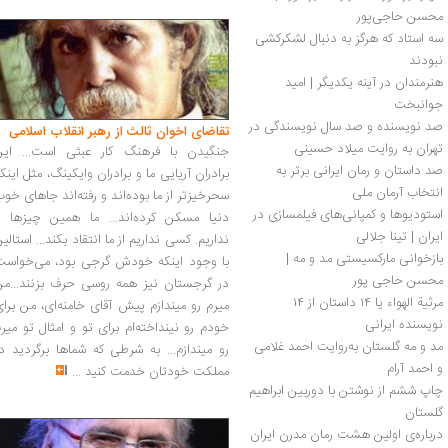
محسن حاجی‌پور
سه استاد که هرگز به دنبال لشکرکشی 
نبودند
هنرمندان در آینه یکدیگر | امید 
جوانبخت
صد نویسنده و صد سال نویسندگی در 
تقاضای اخوان ثالث از رهبر انقلاب اسلامی
تهران به روایت میلاد حسینی
جنگیدن با فرهنگ کار عبثی است... این
صد داستان و رمان ایرانی برتر به 
برادران آریایی ما و برادران وایکینگ، مثل اینک
انتخاب آرمان ملی
سحرخیزتر از ما بوده‌اند و رفته‌اند جاهای خو
استودیو‌ها و کمپانی‌های فیلمسازی در 
دنیا مسکن کرده‌اند... ما همین چیزها را
ایران | تینا جلالی
نداریم. کسی نداریم از ما انتقاد بکند... استالی
بازخوانی مارکسیستی مد و مه | 
با وجود اینکه خودش گرجی بود، می‌خواست
محسن حاجی پور
در گرجستان نیز همه روسی حرف بزنند...من
مرثیة الهواء یا ۱۴ داستان از ۱۴ 
میرم رو میندازم پیش آقای خامنه‌ای، من برا
نویسنده ایرانی 
خودم رو نینداخته‌ام برای تو و امثال تو میر
مد و مه گلستان به‌روایت احمد غلامی 
رو میندازم... به شرطی که شماها برگردید د
و احمد آرام
مملکت خودتان خدمت کنید
...
چاپ ششم از نوشتن با دوربین ابراهیم 
گلستان
درباره‌ی اولین هشت رمان مدرن ایران