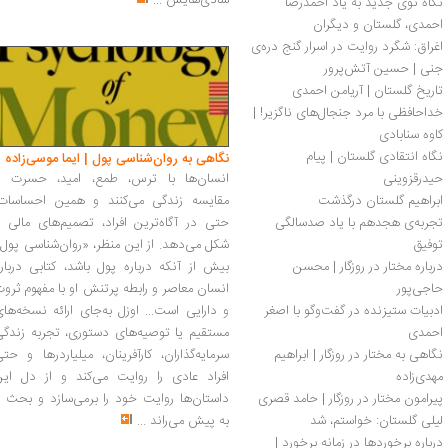
شادی‌هایش
...
نگاه نوی جدید به یاد احمدرضا 
احمدی، گلستان و دیگران
اغراق: شگرد روایت در اسرار گنج دره‌ی 
جنی | حسین آتش‌پرور
تاریخ گلستان | آریامن احمدی
خداحافظی با مرد جنجال‌های ناگزیر! | 
کاوه سنابادی
نگاه انتقادی گلستان | پیام 
نگاهی به روان‌شناسی پول | ایما موسی‌زاده
حیدرقزوینی
انسان‌ها با ترس، طمع، امید، حسرت و
ابراهیم گلستان درگذشت
مقایسه زندگی می‌کنند و همین احساسات،
تجربه‌ی هجدهم با یاد صدسالگی 
حتی در آگاه‌ترین افراد، تصمیم‌های مالی ر
توفیق
شکل می‌دهد. از این منظر، «روان‌شناسی پول
درباره مختار در روزگار | محسن 
بیش از آنکه درباره پول باشد، کتابی دربار
حاجی‌پور
انسان معاصر و رابطه پرتنش او با مفهوم ثرو
ادبیات ستیزنده در گفت‌وگو با اصغر 
و دارایی است... اوزل به‌جای ارائه نسخه‌ها
احمدی
مستقیم یا توصیه‌های دستوری، تجربه زندگی
نگاهی به مختار در روزگار | ابراهیم 
سرمایه‌گذاران، کارآفرینان، میلیاردرها و حت
مهدی‌زاده
افراد عادی را روایت می‌کند و از دل این
پیرامون مختار در روزگار | حامد قصری
داستان‌ها روایت خود را برمی‌سازد و بحث ر
لیلی گلستان: خواستم، شد
به پیش می‌راند
...
درباره برخوردها در زمانه برخورد | 