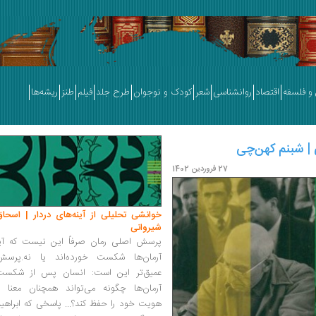
و فلسفه
اقتصاد
روانشناسی
شعر
کودک و نوجوان
طرح جلد
فیلم
طنز
ریشه‌ها
 | شبنم کهن‌چی
27 فروردین 1402
خوانشی تحلیلی از آینه‌های دردار | اسحاق
شیروانی
پرسش اصلی رمان صرفاً این نیست که آیا
آرمان‌ها شکست خورده‌اند یا نه.پرسش
عمیق‌تر این است: انسان پس از شکست
آرمان‌ها چگونه می‌تواند همچنان معنا و
هویت خود را حفظ کند؟... پاسخی که ابراهی