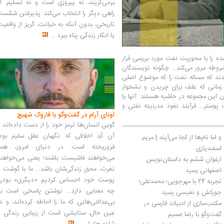
برمی‌گزیند، نه پیروزی است و نه تسلیم. ا
راهی دیگر را انتخاب می‌کند: پذیرفتن شکس
تاریخی، بدون آنکه به خیانت، گریز از واقعی
یا انکار زندگی پناه ببرد
...
 را که بین 1320 تا 1390 نوشته شده را با محوریت نفت مورد بررسی قرار
شروطه مرور می‌کند... چگونه نویسندگان
32 خود را متعهد دیدند که مساله نفت را که موضوع اصلی
ا زمانی که علف برای چریدن و نشخوار
این مجموعه در حاشیه هستند: آنها یا
 پوستر... فرآیند نفوذ مدرنیته نفتی و
اونای آرام در گفت‌وگو با فاروک شهیچ‭
گویی انسان‌ها ترمزِ خود را از دست داده‌اند 
آن کُدِ اخلاقی که نگهبان عقل سلیم بود،
و اما نام‌ها از کجا می‌آیند | مریم 
فروریخته است. در دنیای امروز، همه
اسفندیاری
می‌خواهند فاشیست باشند؛ یعنی می‌خواهند
ارغوان ششم به داستان‌نویس 
نفرت، محورِ زندگی‌شان باشد... ما با گوشت 
اصفهانی رسید
پوست خود احساس کردیم «دیگری» بودن
تجربه 24 با مهرجویی؛ محمدعلی؛ 
چه معنایی دارد... نوشتن پاسخی است به
جورکش و نفیسی رسید
بی‌عدالتی‌هایی که ما را احاطه کرده‌اند، و د
مکتب‌سازی از ادبیات فارسی در 
عین حال، ستایشی است از زیبایی زندگی و
گفت‌وگو با رضا صمیم