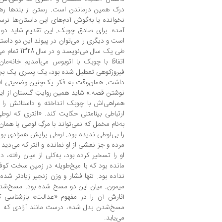
درک همین درماندن است. رستن از بندها ره
نخوانده یا به‌گوش آدم‌های این داستان‌ها نر
آمده: برای صادق چوبک. این تقدیم‌ شاید دو 
است و دیگری را می‌توان در پیوند این دو داستا
طی یک سال می‌
اتفاقا با چوبک با اتوبوس می‌آمدیم خانه‌ما
فیروزکوهی تعطیل شده بود، یک پسری یک بچه را
داشت. همان‌وقت به فکر یک‌چنین وضعیتی افت
نوشتن قصه.»‌ شاید همین روایتِ گلستان از ایده
همراهی‌اش با چوبک انداخته و داستانش را ب
ارتباطی بینامتنی حکایت کند. «انتری که لو
به‌نام مخمل که نمی‌تواند با مرگِ لوطی یا هما
را بی‌لوطی ندیده بود. لوطی برایش همزادی ب
مرده و جز نعشی از او نمانده و انتر که می‌دید 
او را تسخیر کرده بود، به‌کلی از میان رفته، د
مانده بود که با میخ‌طویله در زمین سخت کوف
نداده بود. تنها فشار و وزن زنجیر زیادتر شده 
میمون. میان این دو مسخ شده بود. مسخ‌شدگ
آثارش آن را در مفهوم «عدالت» ‌بازشناسی ک
مسخ‌شدن بدل شده، درست مانند آزادی که این
می‌یابد.