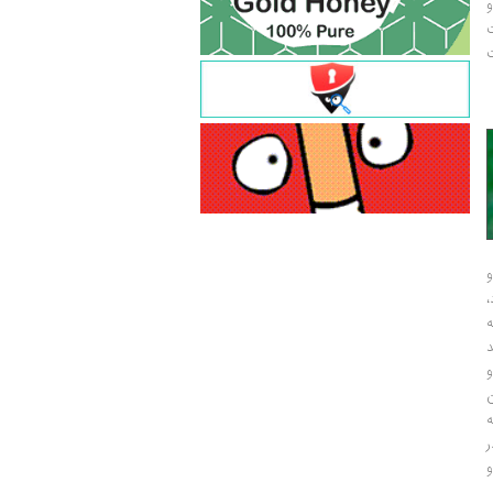
و
ت
ت
و
و
ر