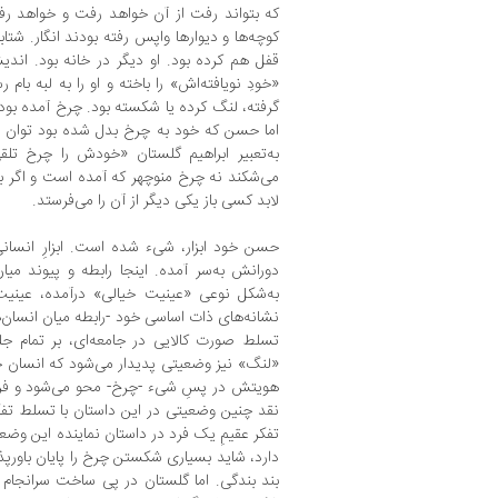
که بتواند رفت از آن خواهد رفت و خواهد رفت
کوچه‌ها و دیوارها واپس رفته بودند انگار. شتاب
قفل هم کرده بود. او دیگر در خانه بود. اندی
«خودِ نویافته‌اش» را باخته و او را به لبه بام
گرفته، لنگ کرده یا شکسته بود. چرخ آمده بود
اما حسن که خود به چرخ بدل شده بود توان د
به‌تعبیر ابراهیم گلستان «خودش را چرخ تل
می‌شکند نه چرخ منوچهر که آمده است و اگر ب
لابد کسی باز یکی دیگر از آن را می‌فرستد.
حسن خود ابزار، شیء شده است. ابزارِ انسانی
دورانش به‌سر آمده. اینجا رابطه و پیوند م
به‌شکل نوعی «عینیت خیالی» درآمده،‌ عینیت
نشانه‌های ذات اساسی خود -رابطه میان انسان‌ها
تسلط صورت کالایی در جامعه‌ای، بر تمام جلو
«لنگ» نیز وضعیتی پدیدار می‌شود که انسان خ
هویتش در پسِ شیء -چرخ- محو می‌شود و فرات
نقد چنین وضعیتی در این داستان با تسلط تفکر
تفکر عقیمِ یک فرد در داستان نماینده این وض
دارد، شاید بسیاری شکستن چرخ را پایان باورپذیر
بند بندگی. اما گلستان در پی ساخت سرانجام ب