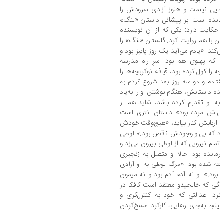
ایی نیست و هنوز آزادی سرودش را
سانده است. بر پیشانی داستان «لنگ»
حکایت دارد: یکی که از آنِ نویسنده
ن با هم روایت کرد. گلستان «لنگ» را
نویسد و در سال 1328 تمام می‌کند. «یادم می‌آید یک روز پاییز بود و
ن که پهلوی هم بود. سرِ راه مدرسه
 کول کرده بود، قیافه نوکربچه‌ها را
ادم و دو سه روز بعد شروع کردم به
 داستانش، هنگام نوشتن او را به‌یاد
ه او تقدیم کرده باشد، شاید هم از
طی‌اش مرده بود» داستان انتری است
ن اربابش کنار بیاید، «هیچ‌وقت خودش
ود که بی‌او وجودش ناقص بود.» لوطی
تمام نیرویی که از لوطی بیرون می‌زد و
رمانده بود. حالا او متصل به زنجیری
ته شده بود. «مرگ لوطی به او آزادی
بود.» او نه آدم آدم بود و نه میمون
ی که خانجیدو معتقد است کافکا در
رد. عدالتی که خود به کنترل‌گری و
جا به‌جای رهایی، کارکرد مسخ‌کردن