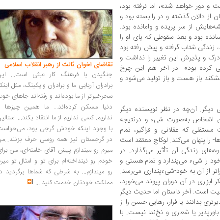
 و دور خواهد شد»، اما نرفته بود،
ان از دالان گذشته و در را بسته بود و
شه‌هایش از سر پریده و وامانده بود.
 رسانده بود و بعد سقوطی که پای او را
،‌ زندگی شتاب گرفته و پیش رفته بود
رک و پذیرش این تغییر را نداشت و
تقاضای اخوان ثالث از رهبر انقلاب اسلامی
قی کرده بود». در آخر هم این چرخ
جنگیدن با فرهنگ کار عبثی است... این
شکند باز هست و باز تولید می‌شود و
برادران آریایی ما و برادران وایکینگ، مثل اینک
سحرخیزتر از ما بوده‌اند و رفته‌اند جاهای خو
دنیا مسکن کرده‌اند... ما همین چیزها را
 دیگر. آن‌چه در نظر نویسنده دیگر
نداریم. کسی نداریم از ما انتقاد بکند... استالی
یان اشخاص به‌صورت شیء و درنتیجه
با وجود اینکه خودش گرجی بود، می‌خواست
 مستقلی که عقلانی و فراگیر، تمام
در گرجستان نیز همه روسی حرف بزنند...من
- را پنهان می‌کند. لوکاچ معتقد است
ه‌های زندگی آن تأثیر می‌گذارد. در
میرم رو میندازم پیش آقای خامنه‌ای، من برا
ود را شیء می‌پندارد و تمام هستی و
خودم رو نینداخته‌ام برای تو و امثال تو میر
ر از آن به خود-شیءپنداری می‌رسد.
رو میندازم... به شرطی که شماها برگردید د
 ابزاری در آن دوران پیوند می‌خورد،
مملکت خودتان خدمت کنید
...
عیت است. آخر داستان اما حدیث‌ دیگر
تری بدانند یا فرار، رهایی حسن را از
اورپذیر یا شعاری و نخ‌نما نیست. با