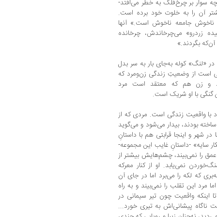
ه سوار بر چرخ‌فلک به خطر می‌افتد-‌
تر آن را به خلوت خود برده است.
 ناخوش جامعه ناخوش است.» آنها
یده زردرو» می‌چرخاندش، چرخانده
ن‌که بگردند.»
در «لنگ» کوله به‌جای بار به سر بدل
لی است از وضعیتِ زندگی زن‌ومرد که
ورد و زن هم که معتقد است مرد
ن گنگی با او شریک است.
 با واقعیت زندگی است. مردی که از
خته بودند، بیدار می‌شود و می‌گوید
ر شهر و اینجا قرابتی هم با داستانِ
کار سایه» -داستانِ غایب این مجموعه-
 عمق را نمی‌بیند، چشم‌هایش بیشتر از
خوردن نمی‌یابد. او از کنار معرکه
‌بری که لکه را می‌برد اما در جای آن
ا مرد این تقلب را نمی‌بیند و به راه
ا اینکه واقعیت چون تیر سیمانی در
ت ناگاه پیشانی‌اش به تیری خورد...
می‌دید، نه‌چنان زیبا و رویایی که چندی