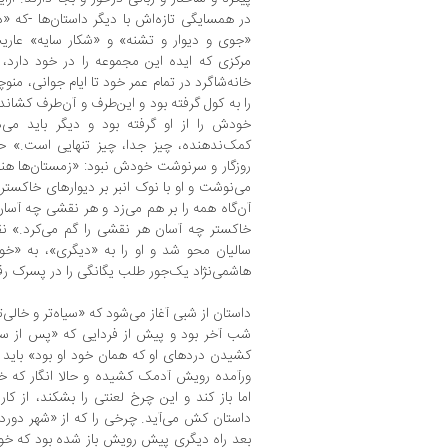
در همسایگی تازه‌اش با دیگر داستان‌ها -که «در
«جوی و دیوار و تشنه» و «شکار سایه» عاری
مرکزی که ایده این مجموعه را در خود دارد،
خانه‌شاگرد در تمام عمر خود تا ایام جوانی، منوچ
را به کول گرفته بود و این‌طرف و آن‌طرف کشانده
خودش را از او گرفته بود و دیگر باید م
کمک‌ندهنده، چیز جدا، چیز تنهایی است.» ح
روزگار و سرنوشت خودش نبود: «زمستان‌ها هن
می‌نوشت و او با نوک انبر بر دیوارهای خاکستر 
آن‌گاه همه را بر هم می‌زد و هر نقشی چه آس
خاکستر چه آسان هر نقشی را گم می‌کرد.» ن
سالیان محو شد و او را به «دیگری»، به «خود
هاشمی‌ن‍ژاد یک‌جور طلب یگانگی را در پسرک رق
داستان از شبی آغاز می‌شود که «سیاه‌تر و خالی‌
شب آخر بود و پیش از فردایی که «پس از سال‌ه
کشیدن دردهای او که همان خود او بود» باید می‌ر
ورآمده رویش آدمک کشیده و حالا انگار که خو
اما باز کند و این چرخ لعنتی را بشکند، از کار 
داستان کش می‌آید. چرخی را که از «شهر دور
بعد راه دیگری پیش رویش باز شده بود که خود