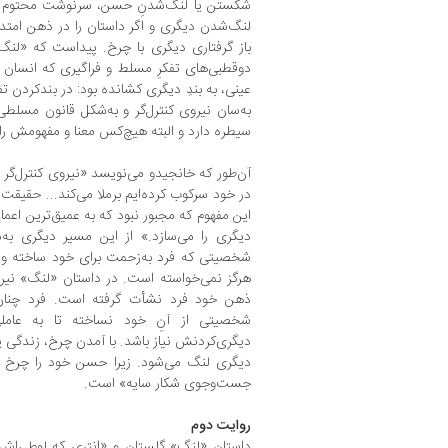
شکستن یا لنگ‌شدنِ حسن، سرنوشت محتوم و ش
لنگ‌شدن دیگری و اگر داستان را در ذهن امتدا
باز گرفتاری دیگری با چرخ. پیداست که «لنگ»
دوقطبی‌های تفکرِ مسلط و فراگیری که انسان را 
عینی، به بندِ دیگری کشانده بود: در بندکردن تف
به‌سان نیروی کنترل‌گر و به‌شکل قانون مسلطی
سیطره دارد و البته هیچ‌کس معنا و مفهومش را 
آن‌طور که خانجیدو می‌نویسد «نیروی کنترل‌گر 
در خود سرکوب کرده‌ایم برملا می‌کند... حقیقت 
این مفهوم که مجبور نبود که به عمیق‌ترین اعم
دیگری را می‌سازد.» از این مسیر دیگری به‌
شخصیتی که فرد به‌زحمت برای خود ساخته ویر
هرگز نمی‌خواسته است. در داستان «لنگ» نیروی
ذهن خود فرد نشأت‌ گرفته است. فرد چنان 
شخصیتی از آنِ خود نساخته تا به عاملی
دیگری‌کردنش نیاز باشد. با آمدن چرخ، زندگی 
دیگری لنگ می‌شود. زیرا حسن خود را چرخ پند
جست‌وجوی شکار سایه» است.
روایت دوم
داستان «لنگِ» گلستان و «انتری که لوطی‌اش