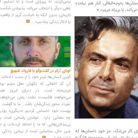
برمی‌گزیند، نه پیروزی است و نه تسلیم. ا
ن‌ها به‌وجه‌اتفاقی كنار هم نیامده‌
راهی دیگر را انتخاب می‌کند: پذیرفتن شکس
ی‌كند، یا بی‌راه می‌برد.»
تاریخی، بدون آنکه به خیانت، گریز از واقعی
یا انکار زندگی پناه ببرد
...
اونای آرام در گفت‌وگو با فاروک شهیچ‭
گویی انسان‌ها ترمزِ خود را از دست داده‌اند 
آن کُدِ اخلاقی که نگهبان عقل سلیم بود،
فروریخته است. در دنیای امروز، همه
می‌خواهند فاشیست باشند؛ یعنی می‌خواهند
نفرت، محورِ زندگی‌شان باشد... ما با گوشت 
پوست خود احساس کردیم «دیگری» بودن
چه معنایی دارد... نوشتن پاسخی است به
بی‌عدالتی‌هایی که ما را احاطه کرده‌اند، و د
 کار می‌لنگد، جز خودِ داستان‌ها که
عین حال، ستایشی است از زیبایی زندگی و
این‌رو داستان آخر این مجموعه؛ «لنگ»