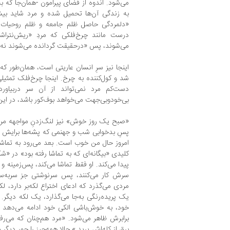
می‌شود. اندوه از فضای پیرامون -همان‌جا که بچ
به زندگی آن‌ها تحمیل شده و مرد شاید بیش
«دلمردگی حاصل ظلم جامعه و ظلم روحیات
درست مانند چرخ‌فلکی که مردِ «ریش‌نتراش
می‌شوند، پس «درحقیقت گردانده می‌شوند نه آ
اینجا نیز سرِ انسان عاریتی است، همان‌طور که 
شد و کول‌کننده به چرخ. اینجا چرخ‌فلک تمثی
دست‌کم مرد نمی‌تواند از آن سر دربیا
بی‌خودوبی‌جهت می‌خواهد بوف‌کور باشد، در ای
«صبح یک روز خوش» نیز لنگ‌زدنِ مواجهه مرد
پسِ بدخوابی شب و جهنمی که پشه‌ها برایش سا
امروز حال من خوب است. بعد می‌رود به تماشا د
کلیدی «بیگانه‌ای که به تماشا رفته بود» در «ش
پیدا می‌کند. او فقط تماشا می‌کند، پس‌زمینه و
سرش کار می‌کنند، پس سرنوشتی جز سربه‌سنگ‌
مردی می‌گذرد که ادعای اختراع لکه‌بر دارد، لکه
یک پریده‌رنگی به‌جا می‌گذارد، یک لکه دیگر. ام
خود، به خوش‌باشی الکی خود ادامه می‌دهد ت
برابرش ظاهر می‌شود. «مرد هم‌چنان که می‌رف
برق از کله‌اش پرید.» حالا همه‌چیز را جور دیگر 