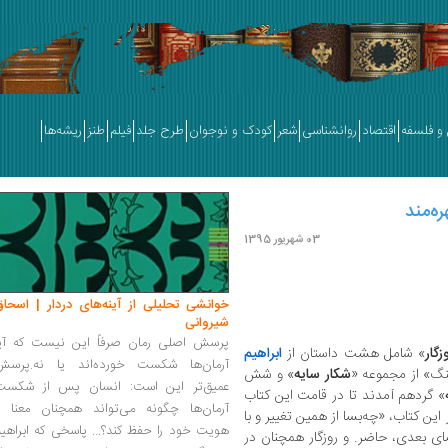
و فلسفه
اقتصاد
روانشناسی
شعر
کودک و نوجوان
طرح جلد
فیلم
طنز
ریشه‌ها
ره‌مند
03 شهریور 1395
خوانشی تحلیلی از آینه‌های دردار | اسحاق
شیروانی
پرسش اصلی رمان صرفاً این نیست که آیا
زگار
» شامل هشت داستان از
ابراهیم
آرمان‌ها شکست خورده‌اند یا نه.پرسش
نگ» از مجموعه «
شكار سایه
» و شش
عمیق‌تر این است: انسان پس از شکست
» گردهم آمدند تا در قامت این كتاب
آرمان‌ها چگونه می‌تواند همچنان معنا و
 این كتاب، «چه‌بسا از همین تغییر و با
هویت خود را حفظ کند؟... پاسخی که ابراهی
ای بعدی، حاضر. و روزگار همچنان در