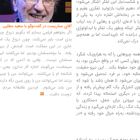
کست‌بار این تفکر آشکار می‌شود؛
د دهیم شاید؛ بازتولید تفکری عقیم و
 در زمانه‌اش اشاره دارد به یکی از
با ادعای آزادی و رهایی از بند ارباب
آقای سناریست در گفت‌وگو با سعید مطلبی
کر. اینکه چطور یک تفکر یا ایدئولوژی
اگر بخواهم فیلمی بسازم که بگویم دروغ چی
 درآمده که ناپیداست اما بر همه‌چیز
بدی است باور نمی‌کنند، چون دروغ یک امر
درک نمی‌کند.
جاری در این مملکت است. قبحش از بین
رفته... ما بچه‌مسلمان بودیم. اما می‌گفتند ای
همه چیزهایی را که به هزار‌ویک شگرد
مسلمان نیست... وقتی به آدمی که در کار
پنهانِ کسی که در واقع دیگری بود، به
سینماست می‌گویند اجازه کار نداری، یعنی ب
اق خود سقوط بکند... این نیرو حقیقت
شکنجه او را می‌کشند... می‌توانند من را زمی
مثابه خود، بر فرد تحمیل می‌شود و
ان می‌شود تا همان باشد یا شود که
بزنند اما نمی‌توانند من را روی زمین نگه دارند
 کنترل‌گر یک گام پیش‌تر رفته و از
من بلند می‌شوم... فردین عاشقانه مردم را
در دیگری استحاله پیدا کرده، که
دوست داشت
...
 بیرونی برای جعل، دستکاری یا
یک لنگ رنگ تازه‌ای می‌گیرد و زندگی
اشته، به‌راه خیال خود رفته و «در
 مرده بود» چوبک رسیدن به آستانه