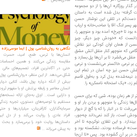
شادی‌هایش
...
 گذار روزگار» آن‌ها را از دو مجموعه
ت گرفته- بدل شده است به داستان
 دست‌کم در تلقی این نوشتار. حسنِ
هر پسر ِلنگ آقا یا صاحب‌خانه و ارباب
 بود تا «چرخ» آمده بود و منوچهر را،
ی‌دانست که «خودش چیز دیگر، چیز
سن از همان اوان کودکی نیز نقاشِ
نگاهی به روان‌شناسی پول | ایما موسی‌زاده
گامی که منوچهر کنار منقل آتش مشق
انسان‌ها با ترس، طمع، امید، حسرت و
منقل می‌فشرد تا بر آن‌ها پل بسازد و
مقایسه زندگی می‌کنند و همین احساسات،
ان بر نرمی خاکستر می‌نشست و نرمی
حتی در آگاه‌ترین افراد، تصمیم‌های مالی ر
قشِ حسن نیز چه آسان در تمام این
شکل می‌دهد. از این منظر، «روان‌شناسی پول
ِ نیمه‌شده» بدل کرد و به‌قول قاسم
بیش از آنکه درباره پول باشد، کتابی دربار
م زد، «یک استحاله ناممکن» را.
انسان معاصر و رابطه پرتنش او با مفهوم ثرو
و دارایی است... اوزل به‌جای ارائه نسخه‌ها
تر از هر زمان بود»، ‌شبی که برای حسن
مستقیم یا توصیه‌های دستوری، تجربه زندگی
ا زندگی با منوچهر و بردن بار او و
فت تا در انبار را که با گچ از دیوار
سرمایه‌گذاران، کارآفرینان، میلیاردرها و حت
دش است، باز کند نمی‌داند چه‌جور،
افراد عادی را روایت می‌کند و از دل این
بیندازد. و این تقلای نوکربچه تا آخر
داستان‌ها روایت خود را برمی‌سازد و بحث ر
دست» فرستاده بودند، نشکسته بود و
به پیش می‌راند
...
 در بر آن گشوده بود. پس «تا آن‌جا