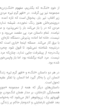
از خودِ «لنگ» که بگذریم، مفهوم «لنگ‌زدن» 
مجموعه نیز پی گرفت. در «ظهر گرم تیر» مردی با
زیر آفتابِ تیر. بار، یخچال است که تازه آمده
دروپنجره‌اش هنوز رنگ نخورده، ‌شیشه ندارد 
مردی که در را باز می‌کند بار را نمی‌پذیرد و
نیامده. تمام داستان مرد پی مقصد می‌رود و
نیست، خانه اما آماده پذیرش دستگاه تازه‌ای نی
با برق كار می‌کند. مسئله اینجا «باری است 
درنتیجه شناخته نمی‌شود تا قبول شود چه‌برسد
یک‌درجه از پیشرفت جایی ندارد، چنان‌که مرد
نیست. مرد البته برگشته بود اما باز واپس‌خو
شده بود.
در هر دو داستان «لنگ» و «ظهر گرم تیر» زندگ
انسان آن را به‌کار گیرد اما انسان‌ یا تفکر عقی
تحول است.
داستان‌های دیگر که همه از مجموعه «جوی و
همسایگی تازه‌شان، بر مدار همان لنگ‌بودن چ
قهروتهر یک زن‌وشوهر آغاز می‌شود که به‌خوا
بعد فضای نارضایتی و اندوه‌بار حاکم بر زندگی