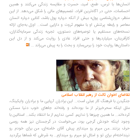
سان‌ها با ترس، طمع، امید، حسرت و مقایسه زندگی می‌کنند و همین
ساسات، حتی در آگاه‌ترین افراد، تصمیم‌های مالی را شکل می‌دهد. از این
ظر، «روان‌شناسی پول» بیش از آنکه درباره پول باشد، کتابی درباره انسان
اصر و رابطه پرتنش او با مفهوم ثروت و دارایی است... اوزل به‌جای ارائه
خه‌های مستقیم یا توصیه‌های دستوری، تجربه زندگی سرمایه‌گذاران،
رآفرینان، میلیاردرها و حتی افراد عادی را روایت می‌کند و از دل این
ستان‌ها روایت خود را برمی‌سازد و بحث را به پیش می‌راند
...
اضای اخوان ثالث از رهبر انقلاب اسلامی
گیدن با فرهنگ کار عبثی است... این برادران آریایی ما و برادران وایکینگ،
ل اینکه سحرخیزتر از ما بوده‌اند و رفته‌اند جاهای خوب دنیا مسکن
ده‌اند... ما همین چیزها را نداریم. کسی نداریم از ما انتقاد بکند... استالین با
ود اینکه خودش گرجی بود، می‌خواست در گرجستان نیز همه روسی
ف بزنند...من میرم رو میندازم پیش آقای خامنه‌ای، من برای خودم رو
نداخته‌ام برای تو و امثال تو میرم رو میندازم... به شرطی که شماها برگردید