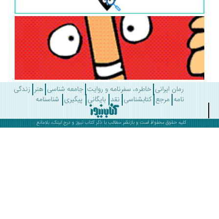
رمان ایرانی
خاطره، سفرنامه و روایت
جامعه شناسی
هنر
زندگی
نامه
مرجع
کتابشناسی
نقد
بایگانی
پیگیری
شناسنامه
کلیه حقوق محفوظ است و بازنشر مطالب با ذکر
کتاب نیوز
و درج لینک، بلامانع .