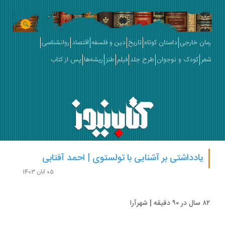
ان خارجی
داستان کوتاه
تاریخ
دین و فلسفه
اقتصاد
روانشناسی
ر
کودک و نوجوان
طرح جلد
فیلم
طنز
ریشه‌ها
پس از کتاب
یادداشتی بر آشنایی با تولستوی | احمد آفتابی
05 آبان 1403
ه | شهرآرا