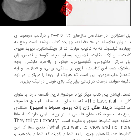
پل استراترن، در حدفاصل سال‌های ۱۹۹۶ تا ۲۰۰۲ و درقالب مجموعه‌ای
با عنوان «فلاسفه در ۹۰ دقیقه»، چهارده کتاب نوشته است راجع به
ارده فیلسوف که به ترتیب عبارت اند از: ویتگنشتاین، دیوید هیوم،
نت، جان لاک، دکارت، افلاطون، ارسطو، نیچه، آگوستین قدیس، ژان
 سارتر، ماکیاوللی، کُنفوسیوس، فوکو، و بالاخره مارکس. وجه
ترک همه این کتاب‌ها، افزون بر سادگی، روانی، و «خلاصه و (به
ت) مفید»بودن، این است که هریک از آن‌ها را می‌توان در نود
یقه خواند، درست در زمانی برابر یک بازی فوتبال در لیگ جزیره.
نا، ایشان پنج کتاب دیگر نیز با موضوع تاریخ فلسفه دارد، با عنوان
کلی «…The Essential» که، به جای سه نقطه، نام پنج فیلسوف
‌نشیند:
دریدا
،
هگل
،
ژان ژاک روسو
،
سقراط
و
اسپینوزا
. منتقدی
جع به مجموعه کتاب‌های فلسفی «استراترن» عبارتی دارد که انصافا
مشابه خود کتاب‌ها «موجز و مفید» است: ”They tell you exactly
what you want to know and no more“، بدین معنا که این
اب‌ها «دقیقا همان چیزی را به شما می‌گویند که شما می‌خواهید و