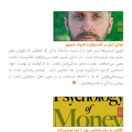
ونای آرام در گفت‌وگو با فاروک شهیچ
یی انسان‌ها ترمزِ خود را از دست داده‌اند و آن کُدِ اخلاقی که نگهبان عقل
یم بود، فروریخته است. در دنیای امروز، همه می‌خواهند فاشیست باشند؛
نی می‌خواهند نفرت، محورِ زندگی‌شان باشد... ما با گوشت و پوست خود
ساس کردیم «دیگری» بودن چه معنایی دارد... نوشتن پاسخی است به
‌عدالتی‌هایی که ما را احاطه کرده‌اند، و در عین حال، ستایشی است از
بایی زندگی و شادی‌هایش
...
اهی به روان‌شناسی پول | ایما موسی‌زاده