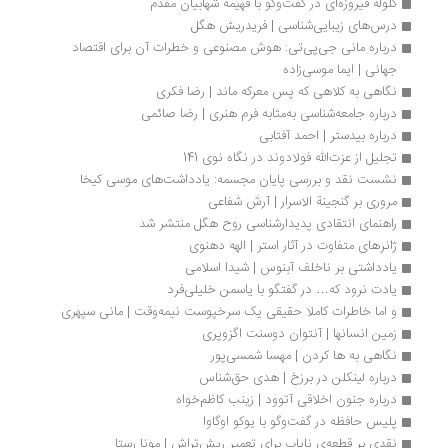
گلوله فیروزه‌ای در گفت‌وگو با فهیمه شهابیان مقدم
درس‌های زیبایی‌شناسی | فریدریش هگل
درباره مانی جی‌پی‌تی: هوش مصنوعی و خطرات آن برای اقتصاد 
جهانی | ایما موسی‌زاده 
نگاهی به کلاهی که پس معرکه ماند | رضا فکری
درباره جامعه‌شناسی به‌مثابه فرم هنری | رضا صائمی
درباره بیدستر | احمد آفتابی
تجلیل از عزت‌الله فولادوند در نگاه نوی 141
نشست نقد و بررسی پایان مجسمه: یادداشت‌های موسی كیخا
مروری بر گنجینة الاسرار | آرش شفاعی
راهنمای انتقادی پدیدارشناسی روح هگل منتشر شد
ژانرهای متفاوت در آثار استر | الهه دهنوی
یادداشتی بر ناخلف آبنوس | شیدا اسلامی
یادت نرود که… در گفتگو با‌ یاسمن خلیلی‌‌فرد
و اما خاطرات کاملا حقیقی یک سرخپوست نیمه‌وقت | مانی سپهری
زمین انسان­ها | آنتوان دوسنت اگزوپری
نگاهی به ها کردن | مهسا شمسی‌پور
درباره لینکلن در برزخ | هدی حق‌شناس
درباره جنون اخلاقی آتوود | زینب کاظم‌خواه 
پلیس حافظه در گفت‌وگو با یوکو اوگاوا
نقدی بر قطعه‌ی نایاب برای تعمیر ریش‌تراش | مونا رستا