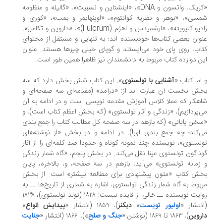
«کریک، واتسون و DNA»، «اینشتاین و نسبیت»، «گالیله و منظومه
سی»، «بوهر و نظریه کوانتوم»، «اوپنهایمر و بمب»، «کوری و
رادیواکتیویته»، «ارشمیدس و اهرُم (Fulcrum)»، «داروین و تکامل».
وان بعضی کتاب‌ها خودبسنده اند؛ به تنهایی و مستقل از محتوای
اب، روی پای خود می‌ایستند و گویای خیلی چیزها هستند. عنوان
ن دوازده کتاب مربوط به دانشمندان نیز ظاهرا همین طور است.
اما کتاب «
آشنایی با تولستوی
». این کتاب شش بخش دارد که سه
ش نخست آن عبارت اند از: «درآمد» (مقدمه‌ای سه صفحه‌ای و
هکار که عملا کلاس آموزش مقدمه نویسی است و در ادامه به آن
‌پردازیم)، «زندگی و آثار تولستوی» (که بخش اعظم کتاب است)، و
خن پایانی» (که بازهم در سه صفحه کل مطالب کتاب را جمع بندی
‌کند؛ چه جمع بندی ای!). در ادامه و در بخش «از نوشته‌های
لستوی»، نویسنده چند نمونه کوتاه و حدودا صد کلمه‌ای را از آثار
ناگون تولستوی عینا نقل می‌کند. در بخش پنجم، «گاه شمار زندگی
زمانه تولستوی» می‌آید، بازهم در سه صفحه، و، بالاخره، پایان
ش کتاب «متون پیشنهادی برای مطالعه بیشتر» است. از بخش
بوط به گاه شمار زندگی تولستوی، اشاره به شماری از تاریخ‌ها ــ به
روایت نویسنده ــ خالی از فایده نیست: ۱۸۲۸ (تولد تولستوی)، ۱۸۳۸
نتشار «
اولیور تویست
»
دیکنز
)، ۱۸۵۹ (انتشار «
پیدایش انواع
»
روین
)، ۱۸۶۳ تا ۱۸۶۹ (نوشتن «
جنگ و صلح
»)، ۱۸۶۶ (انتشار «
جنایت