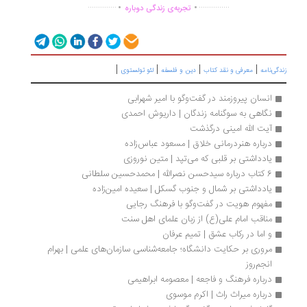
.
.
..............
...............
تجربه‌ی زندگی دوباره
|
|
|
|
گی‌نامه
معرفی و نقد کتاب
دین و فلسفه
لئو تولستوی
انسان پیروزمند در گفت‌وگو با امیر شهرابی
نگاهی به سوگنامه زندگان | داریوش احمدی
آیت الله امینی درگذشت
درباره هنردرمانی خلاق | مسعود عباس‌زاده
یادداشتی بر قلبی که می‌تپد | متین نوروزی
6 کتاب درباره سیدحسن نصرالله | محمدحسین سلطانی
یادداشتی بر شمال و جنوب گسکل | سعیده امین‌زاده
مفهوم هویت در گفت‌وگو با فرهنگ رجایی
مناقب امام علی(ع) از زبان علمای اهل سنت 
و اما در رکاب عشق | تمیم عرفان
مروری بر حکایت دانشگاه؛ جامعه‌شناسی سازمان‌های علمی | بهرام 
انجم‌روز
درباره فرهنگ و فاجعه | معصومه ابراهیمی
درباره میراث راث | اکرم موسوی