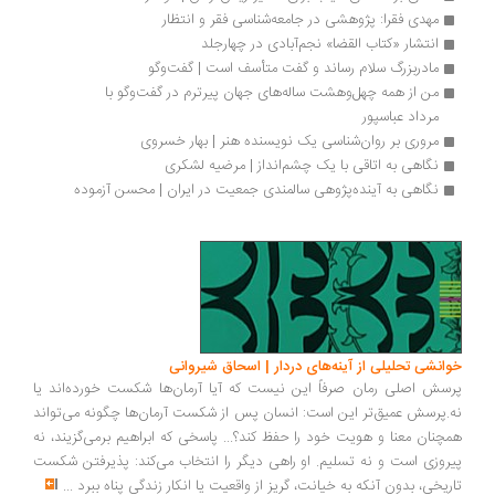
مهدی فقرا: پژوهشی در جامعه‌شناسی فقر و انتظار 
انتشار «کتاب القضا» نجم‌آبادی در چهارجلد
مادربزرگ سلام رساند و گفت متأسف است | گفت‌وگو
من از همه‌ چهل‌وهشت ساله‌های جهان پیرترم در گفت‌وگو با 
مرداد عباسپور 
مروری بر روان‌شناسی یک نویسنده هنر | بهار خسروی
نگاهی به اتاقی با یک چشم‌انداز | مرضیه لشکری
نگاهی به آینده‌پژوهی سالمندی جمعیت در ایران | محسن آزموده
انشی تحلیلی از آینه‌های دردار | اسحاق شیروانی
سش اصلی رمان صرفاً این نیست که آیا آرمان‌ها شکست خورده‌اند یا
.پرسش عمیق‌تر این است: انسان پس از شکست آرمان‌ها چگونه می‌تواند
چنان معنا و هویت خود را حفظ کند؟... پاسخی که ابراهیم برمی‌گزیند، نه
روزی است و نه تسلیم. او راهی دیگر را انتخاب می‌کند: پذیرفتن شکست
ریخی، بدون آنکه به خیانت، گریز از واقعیت یا انکار زندگی پناه ببرد
...