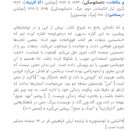
مکافات
»
داستایوسکی
)، ۱۸۷۳ تا ۱۸۷۷ (نوشتن «
آنا کارنینا
»)، ۱۸۸۲
(ترور تزار الکساندر دوم، مرگ داستایوسکی)، ۱۸۹۵ تا ۱۸۹۹ (نوشتن
ستاخیز
»)، ۱۹۱۰ (مرگ تولستوی).
اما نکته‌ای راجع به شروع کتاب. پیش از این و در نوشتارهای
شین، به این گزاره بدیهی، اما درخورتوجه اشاره کرده ایم که
خستین جملات هر کتاب فوق‌العاده مهم اند». بعضی کتاب‌ها
وعی طوفانی دارند و خواننده را میخکوب می‌کنند. جملات زیر را از
ستین صفحه کتاب امروز نقل می‌کنم. قضاوت با شماست: «شاید
لستوی استعدادی مهیب را شکوفا کرده باشد، اما همسو با آن
یشتن مهیبی را نیز پرورش داده است. این بدان معنی نیست که
دی مغرور و ازخودراضی بوده است؛ برعکس، او تلاش می‌کرد فروتن
شد، هرچند که “فروتنی با ذات او کاملا ناسازگار بود.” [تأکید از حقیر
ت.] “من” تولستوی سلطه جو بود: می‌خواست انسان‌ها بدانند که
نظر او دقیقا باید چگونه زندگی خود را اداره کنند، به چه چیز باور
شته باشند، و بالاخره اینکه زندگی چیست. [...] پیامبر “عهد عتیق”
فته در ذات وی، گاه وبی گاه، از نویسنده بزرگ، حتی در شاهکارهایی
یر “آنارکارنینا” و “جنگ و صلح”، پیشی می‌گیرد.» (صص ۹-۱۰)
[«آشنایی با تولستوی» با ترجمه آرش ابراهیمی فر در ۹۶ صفحه منتشر
ه است.]