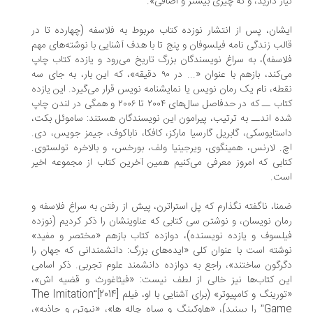
از دارید، و نه چیزی بیشتر و اضافی».
شان، پس از انتشار نوزده کتاب مربوط به فلاسفه (چهارده تا در
لب زندگی نامه فیلسوفان و پنج تا با هدف آشنایی با نوشته‌های مهم
اسفه)، به سراغ نویسندگان بزرگ تاریخ می‌رود و یازده کتاب چاپ
می‌کند، بازهم با عنوان «... در ۹۰ دقیقه»، که این بار، به جای سه
طه، نام یک رمان نویس یا نمایشنامه نویس قرار می‌گیرد. این یازده
کتاب ــ که در حدفاصل سال‌های ۲۰۰۴ تا ۲۰۰۶ و همگی در لندن چاپ
ه اندــ به ترتیب، پیرامون این نویسندگان هستند: ساموئل بکت،
ستایوسکی، گابریل گارسیا مارکز، کافکا، ناباکوف، جیمز جویس، دی.
. لارنس، همینگوی، ویرجینیا ولف، بورخس، و بالاخره تولستوی.
ابی که امروز معرفی می‌کنیم همین آخرین کتاب از مجموعه اخیر
ت.
نا، ناگفته نگذارم که پل استراترن، پیش از رفتن به سراغ فلاسفه و
ان نویسان، و نوشتن سی کتابی که عناوینشان را ذکر کردیم (نوزده
لسوف و یازده نویسنده)، دوازده کتاب بازهم «مختصر و مفید»
شته است با عنوان کلی «ایده‌های بزرگ: دانشمندانی که جهان را
رگون ساختند»، راجع به دوازده دانشمند علوم تجربی. ذکر اسامی
ن کتاب‌ها نیز خالی از لطف نیست: «فیثاغورث و قضیه اش»،
«تورینگ و کامپیوتر» (برای آشنایی با او، فیلم [2014]“The Imitation
Game” را ببینید)، «هاوکینگ و سیاه چاله ها»، «نیوتن و جاذبه»،