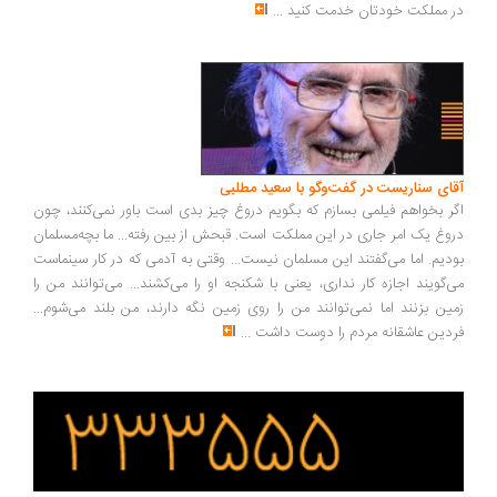
 مملکت خودتان خدمت کنید
...
ای سناریست در گفت‌وگو با سعید مطلبی
ر بخواهم فیلمی بسازم که بگویم دروغ چیز بدی است باور نمی‌کنند، چون
وغ یک امر جاری در این مملکت است. قبحش از بین رفته... ما بچه‌مسلمان
دیم. اما می‌گفتند این مسلمان نیست... وقتی به آدمی که در کار سینماست
‌گویند اجازه کار نداری، یعنی با شکنجه او را می‌کشند... می‌توانند من را
ین بزنند اما نمی‌توانند من را روی زمین نگه دارند، من بلند می‌شوم...
دین عاشقانه مردم را دوست داشت
...