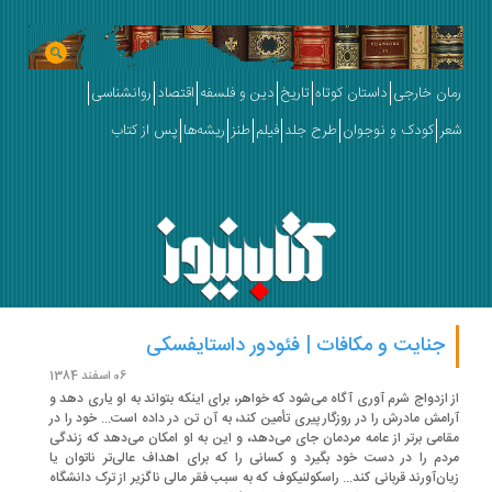
ان خارجی
داستان کوتاه
تاریخ
دین و فلسفه
اقتصاد
روانشناسی
ر
کودک و نوجوان
طرح جلد
فیلم
طنز
ریشه‌ها
پس از کتاب
جنایت و مکافات | فئودور داستایفسکی
06 اسفند 1384
 ازدواج شرم آوری آگاه می‌شود که خواهر،‌ برای اینکه بتواند به او یاری دهد و
امش مادرش را در روزگار پیری تأمین کند،‌ به آن تن در داده است... خود را در
امی برتر از عامه مردمان جای می‌دهد، و این به او امکان می‌دهد که زندگی
دم را در دست خود بگیرد و کسانی را که برای اهداف عالی‌تر ناتوان یا
ان‌آورند قربانی کند... راسکولنیکوف که به سبب فقر مالی ناگزیر از ترک دانشگاه