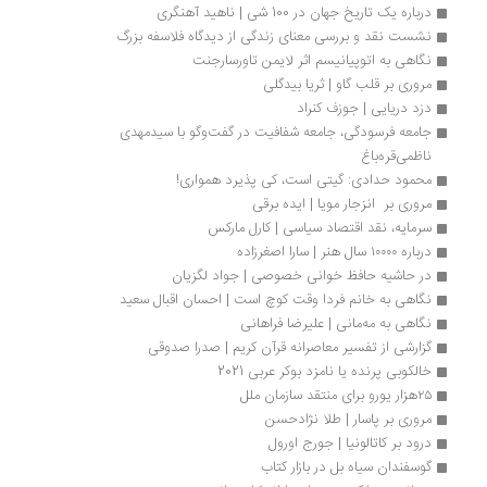
درباره یک تاریخ جهان در 100 شی | ناهید آهنگری
نشست نقد و بررسی معنای زندگی از دیدگاه فلاسفه بزرگ
نگاهی به اتوپیانیسم اثر لایمن تاورسارجنت
مروری بر قلب گاو | ثریا بیدگلی
دزد دریایی | جوزف کنراد
جامعه فرسودگی، جامعه شفافیت در گفت‌وگو با سیدمهدی 
ناظمی‌قره‌باغ
محمود حدادی: گیتی است، کی پذیرد همواری!
مروری بر  انزجار مویا | ایده برقی
سرمایه، نقد اقتصاد سیاسی | کارل مارکس
درباره ۱۰۰۰۰ سال هنر | سارا اصغرزاده
در حاشیه حافظ‌ خوانی خصوصی | جواد لگزیان
نگاهی به خانم فردا وقت کوچ است | احسان اقبال سعید
نگاهی به مه‌مانی | علیرضا فراهانی
گزارشی از تفسیر معاصرانه قرآن کریم | صدرا صدوقی
خالکوبی پرنده یا نامزد بوکر عربی 2021
۲۵هزار یورو برای منتقد سازمان ملل
مروری بر پاسار | طلا نژادحسن
درود بر کاتالونیا | جورج اورول
گوسفندان سیاه بل در بازار کتاب 