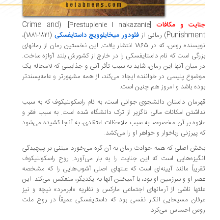
Crime and
نایت و مکافات
[
Prestuplenie I nakazanie
]. (
Punishmen
) رمانی از
فئودور میخایلوویچ داستایفسکی
(1821-1881)،
نویسنده روس،‌ که در 1865 انتشار یافت. این نخستین رمان از رمانهای
رگی است که نام داستایفسکی را در خارج از کشورش بلند آوازه ساخت.
 میان آنها این رمان، شاید به سبب تأثر آنی و جذابیتی که لامحاله یک
ضوع پلیسی در خواننده ایجاد می‌کند،‌ از همه مشهورتر و عامه‌پسندتر
ده باشد ‌و امروز هم چنین است.
رمان داستان دانشجوی جوانی است، به نام راسکولنیکوف که به سبب
اشتن امکانات مالی ناگزیر از ترک دانشگاه شده است. به سبب فقر ‌و
اوه بر آن مخصوصا به سبب ملاحظات اعتقادی، ‌به آنجا کشیده می‌شود
 پیرزنی رباخوار و خواهر او را می‌کشد.
ش اصلی که همه حوادث رمان به آن گره می‌خورد مبتنی بر پیچیدگی
گیزه‌هایی است که این جنایت را به بار می‌آورد. روح راسکولنیکوف
ریباً مانند آیینه‌ای است که علتهای اصلی آشوب‌هایی را که مشخصه
ر او و سرزمین او بود، با آمیختن آنها به یکدیگر، ‌منعکس می‌کند. این
تها ناشی از آرمانهای اجتماعی مارکس و نظریه «ابرمرد» نیچه و نیز
فان مسیحایی انکار نفسی بود که داستایفسکی عمیقاً در روح ملت
س احساس می‌کرد.