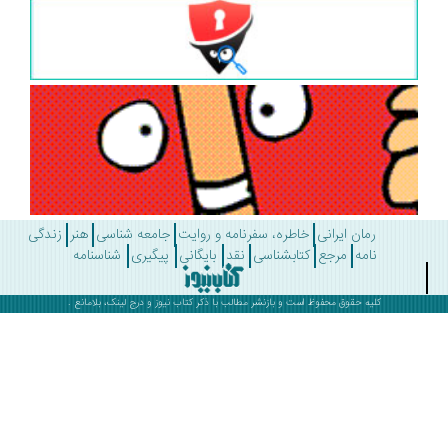
رمان ایرانی
خاطره، سفرنامه و روایت
جامعه شناسی
هنر
زندگی
نامه
مرجع
کتابشناسی
نقد
بایگانی
پیگیری
شناسنامه
کلیه حقوق محفوظ است و بازنشر مطالب با ذکر
کتاب نیوز
و درج لینک، بلامانع .