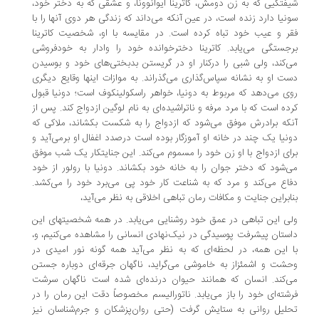
فتگیی که به زن دومش، ‌کاترینا ایوانوونا،‌ و عشقی که به دختر خود،‌
نیا دارد زنده است، در عین آنکه می‌داند که زندگی هر دوی آنها را با
ر و عیب خود تباه کرده است. در مقایسه با او،‌ شخصیت کاترینا
جستگی می‌یابد. کاترینا دخترخوانده خود را وادار به خودفروشی
‌کند، ‌ولی شبی را درکنار او در گریستن بدبختی‌های خود و بوسیدن
ت او به نشانه سپاس‌گذاری می‌گذراند. به موازات اینها وقایع دیگری
ی می‌دهد که مربوط به دونیا، خواهر راسکولینکوف است؛‌ دونیا قبول
ده است که با مرد مرفه و ناتراشیده‌ای به نام لوگین ازدواج کند. پس از
که برادرش موفق می‌شود که ازدواج را به شکست بکشاند، ملاکی که
نیا یک چند در خانه او آموزگار بوده است درصدد اغفال او برمی‌آید و
ای ازدواج با او زن خود را مسموم می‌کند. این جنایتکار یک شب موفق
‌شود که دختر جوان را به خانه خود بکشاند. دونیا با رولور از خود
اع می‌کند و مرد که به شناعت کار خود پی می‌برد خود را می‌کشد.
ابراین جنایت و مکافات رمان تباهی اخلاقی به نظر می‌آ‌‌ید،‌
ی این تباهی در عمق خود روشنایی می‌یابد. در همه شخصیتهای این
ستان پیشرفت پوسیدگی در نیک‌نهادی انسانی را مشاهده می‌کنیم، ‌و،
ا این همه،‌ در لحظه‌ای که به نظر می‌آید همه گونه نور امیدی در
شت و اشمئزاز به خاموشی می‌گراید، ناگهان جرقه‌ای دوباره جستن
‌کند. انسان که همانند حیوان درنده‌ای شده است ناگهان سرشت
شته‌ای خود را باز می‌یابد. ناتورالیسم مخصوصاً دقت این رمان را در
لیل روانی به ستایش گرفت (حتی روان‌پزشکان و جرم‌شناسان نیز