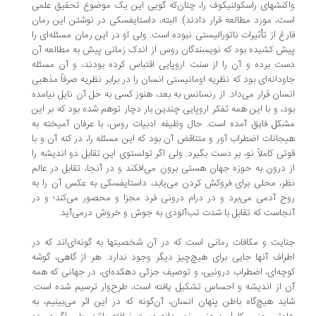
کنشهای راسکولنیکوف را،‌ چنان‌که گویی این یک موضوع تحقیق علمی
ت، مورد مطالعه قرار دادند). البته،‌ داستایفسکی در نوشتن این رمان
رغ از تأثیرات ناتورالیستی نبوده است. ولی او در این رمان مسئله‌ای را
ش کشیده بود که نویسندگان روس از اندک زمانی پیش به مطالعه آن
ت برده و آن را از سنت اروپایی اقتباس کرده بودند،‌ و آن مسئله
ودانه‌ای بود که نظریه اومانیستی انسان را در برابر نظریه صرفاً مذهبی
سان قرار می‌داد. از رنسانس به بعد، ‌هنوز کسی به حل آن نایل نیامده
د،‌ و با این همه تفکر اروپایی چندین بار دچار توهم شده بود که بر این
کل فایق آمده است. حال وظیفه ادبیات روس،‌ با عرفان آمیخته به
جانات اضطراب آور و متناقض ‌آن بود که این مسئله را، در کنه آن و با
تی کاملاً نو، بر دست بگیرد. ولی اگر تولستوی این تقابل دو اندیشه را
 درون به حوزه جهان هستی برون می‌افکند ‌و در آنجا، ‌تقابل ‌در عالم
ر، ‌محلی برای فروکش کردن می‌یابد، ‌داستایفسکی به عکس آن را به
ح آدمی می‌برد و در درام درونی فرد مجزا و محصور می‌کند؛ ‌و در
جاست که تقابل با شدت تب‌آلودی به جوش و خروش درمی‌آید.
ایت و مکافات رمانی است که در آن شخصیتها به گونه‌ای‌اند که در
راف آنها جایی برای هیچ‌چیز دیگر وجود ندارد. هر از گاهی‌، گوشه
چه‌ای، ‌اضطراب درونیی، ‌و توصیف جزئی دهکده‌ای، ‌در جهانی که همه
 از اندیشه و احساس تشکیل یافته است، ‌طرح‌وار ترسیم شده است.
ید هیچ‌گاه باطن پنهان انسان،‌ آن‌گونه که در این اثر می‌بینیم، به