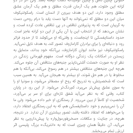
وتی چنین کامل و چنین نومیدانه دست نیافته باشد. ولی اگر در دو
انه این خلوت، ‌هم یک آرمان قدرت مطلق و هم یک آرمان عشق
لق وجود دارد، این دو هدف بیرون از انسان است. راسکولنیکوف
ان این دو مطلق که نمی‌تواند به آنها دست یابد با درام روحی دست
 گریبان است که به پذیرفتن تناقض در پی تناقض عادت کرده است،‌ و
ان می‌دهد که از انتخاب این یا آن یکی از این دو کرانه عاجز است.
ود داستایفسکی تا اینجاست،‌ و وقتی‌که او می‌کوشد تا از حدود فراتر
د و دنباله‌ای را برای برادران کارامازوف تصور کند، ‌به هدف نایل نمی‌آید.
سکولنیکوف نیز مانند ایوان کارامازوف، ‌بی‌آنکه خود بداند، ‌متمایل به
ستن در امکانات یک زندگی دوگانه است. مفهوم قهرمانی زندگی در
ر او به صورت خصلت آشتی‌ناپذیر جنبه‌های متناقض آن جلوه می‌کند.
چه این جنبه‌های متناقض بیشتر در هم رسوخ می‌کند، ‌بی‌آنکه با هم
لوط یا در هم حل شوند، ‌او بیشتر به هیجان می‌آید. به همین سبب
ت که شخصیتش،‌ به تدریج که روح او مصفاتر می‌شود، ‌و سونیا او را
 سوی عشق پیش‌تر می‌برد،‌ کم‌رنگ‌تر می‌شود. از این رو، ‌در پایان
اب، ‌وقتی که به نظر می‌آید شفق تازه‌ای برای او سر بر می‌آورد،
خصیت او کاملاً از بین می‌رود. از رستگاری او خبر داده می‌شود ‌ولی ما
 را نمی‌بینیم و خود داستایفسکی هم،‌ که به این رستگاری اعتقاد دارد،
 می‌خواهد که اعتقاد داشته باشد، تصور بیشتری از آن ندارد. در نتیجه،
رچه، ‌در جنایت و مکافات، «سخن‌فورمول‌وار» یا پیش‌دارویی به نظر
‌آید،‌ آن دقیقاً همان چیزی است که به «انتریگ» بزرگ پلیسی اثر
زش تمام می‌بخشد.