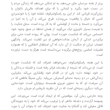
تر از عامه مردمان جای می‌دهد، به او امکان می‌دهد که زندگی مردم را
 دست خود بگیرد و کسانی را که برای اهداف عالی‌تر ناتوان یا
ان‌آورند قربانی کند. از این رو، راسکولنیکوف نقشه خود را با خونسردی
ی که خیال را واقعیت می‌پندارد طرح می‌کند و آن را به اجرا در
‌آورد و خسته و مانده از کوششی که به کار برده است، محل جنایت را
 غنیمت بسیار ناچیزی ترک می‌گوید. از همان لحظه در عمق وجود خود
ساس می‌کند که شکست خورده است. پولی که ربوده است حتی برای
آوردن اندکی از آرمان عدالت‌خواهی او نیز کفایت نمی‌کند. وانگهی
صاب لرزان او حکایت از آن دارد که آن استقلال اخلاقیی را که همواره
یلت اساسی روح‌های برگزیده می‌دانسته است هرگز به دست نیاورده
ست.
 این همه، ‌راسکولنیکوف نمی‌خواهد اعتراف کند که شکست خورده
ت: او می‌داند که نتیجه از مقدمات فراتر رفته است و اشتباه دردناکی را
 خود نهفته دارد؛‌ ولی او در اقدام خود پافشاری می‌کند. بنابراین،
دگی‌اش در دو زمینه متمایز گسترش می‌یابد: یکی عمیقاً عاطفی که در
 سرشت او،‌ که به نحوی غریزی همبسته بینوایان است،‌ خودنمایی
‌کند؛ دیگری زمینه‌ای است که در آن نظریه ناروشن او جریان دارد.
ه خارجی رمان گرد موقعیتی که او ایجاد کرده است می‌چرخد. این
وسه آزارنده و دغدغه خاطر، او را ترغیب می‌کند که خود را به جویندگان
تل معرفی کند و آشکارا به جنایت خود اعتراف کند تا بتواند آن را مورد