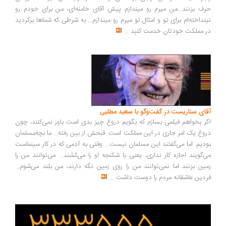
ف بزنند...من میرم رو میندازم پیش آقای خامنه‌ای، من برای خودم رو
نداخته‌ام برای تو و امثال تو میرم رو میندازم... به شرطی که شماها برگردید
 مملکت خودتان خدمت کنید
...
ای سناریست در گفت‌وگو با سعید مطلبی
ر بخواهم فیلمی بسازم که بگویم دروغ چیز بدی است باور نمی‌کنند، چون
وغ یک امر جاری در این مملکت است. قبحش از بین رفته... ما بچه‌مسلمان
دیم. اما می‌گفتند این مسلمان نیست... وقتی به آدمی که در کار سینماست
‌گویند اجازه کار نداری، یعنی با شکنجه او را می‌کشند... می‌توانند من را
ین بزنند اما نمی‌توانند من را روی زمین نگه دارند، من بلند می‌شوم...
دین عاشقانه مردم را دوست داشت
...