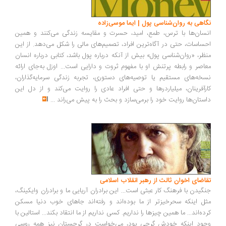
اهی به روان‌شناسی پول | ایما موسی‌زاده
سان‌ها با ترس، طمع، امید، حسرت و مقایسه زندگی می‌کنند و همین
ساسات، حتی در آگاه‌ترین افراد، تصمیم‌های مالی را شکل می‌دهد. از این
ظر، «روان‌شناسی پول» بیش از آنکه درباره پول باشد، کتابی درباره انسان
اصر و رابطه پرتنش او با مفهوم ثروت و دارایی است... اوزل به‌جای ارائه
خه‌های مستقیم یا توصیه‌های دستوری، تجربه زندگی سرمایه‌گذاران،
رآفرینان، میلیاردرها و حتی افراد عادی را روایت می‌کند و از دل این
ستان‌ها روایت خود را برمی‌سازد و بحث را به پیش می‌راند
...
اضای اخوان ثالث از رهبر انقلاب اسلامی
گیدن با فرهنگ کار عبثی است... این برادران آریایی ما و برادران وایکینگ،
ل اینکه سحرخیزتر از ما بوده‌اند و رفته‌اند جاهای خوب دنیا مسکن
ده‌اند... ما همین چیزها را نداریم. کسی نداریم از ما انتقاد بکند... استالین با
ود اینکه خودش گرجی بود، می‌خواست در گرجستان نیز همه روسی