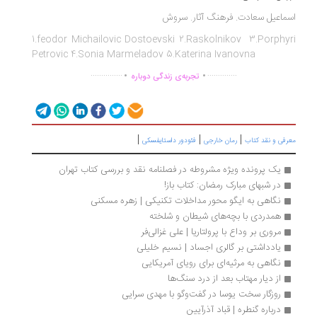
ماعیل سعادت. فرهنگ آثار. سروش
1.feodor Michailovic Dostoevski 2.Raskolnikov 3.Porphy
Petrovic 4.Sonia Marmeladov 5.Katerina Ivanovna
.
.
...............
..............
تجربه‌ی زندگی دوباره
|
|
|
رفی و نقد کتاب
رمان خارجی
فئودور داستایفسکی
یک پرونده ویژه مشروطه در فصلنامه نقد و بررسی کتاب تهران
در شبهای مبارک رمضان: کتاب باز!
نگاهی به ایگو محور مداخلات تکنیکی | زهره مسکنی
همدردی با بچه‌های شیطان و شلخته
مروری بر وداع با پرولتاریا | علی غزالی‌فر
یادداشتی بر گالری اجساد | نسیم خلیلی
نگاهی به مرثیه‌ای برای رویای آمریکایی
از دیار مهتاب بعد از درد سنگ‌ها
روزگار سخت یوسا در گفت‌وگو با مهدی سرایی
درباره گنطره | قباد آذرآیین