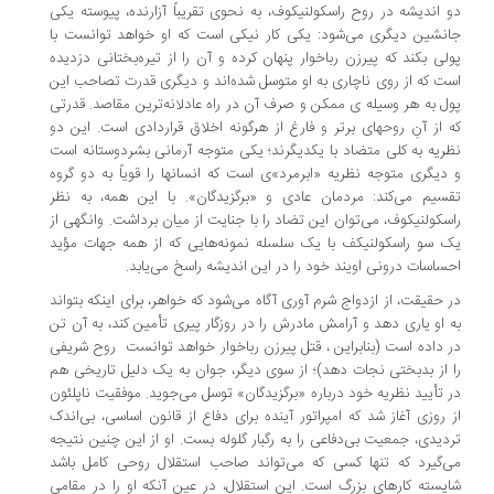
 اندیشه در روح راسکولنیکوف، ‌به نحوی تقریباً آزارنده،‌ پیوسته یکی
نشین دیگری می‌شود: یکی کار نیکی است که او خواهد توانست با
لی بکند که پیرزن رباخوار پنهان کرده و آن را از تیره‌بختانی دزدیده
ت که از روی ناچاری به او متوسل شده‌اند‌ و دیگری قدرت تصاحب این
ل به هر وسیله ی ممکن و صرف آن در راه عادلانه‌ترین مقاصد. قدرتی
 از آنِ روحهای برتر و فارغ از هرگونه اخلاق قراردادی است. این دو
ریه به کلی متضاد با یکدیگرند؛ ‌یکی متوجه آرمانی بشردوستانه است
دیگری متوجه نظریه «ابرمرد»ی است که انسانها را قویاً به دو گروه
سیم می‌کند: مردمان عادی و «برگزیدگان». با این همه، به نظر
سکولنیکوف‌،‌ می‌توان این تضاد را با جنایت از میان برداشت. وانگهی از
 سو راسکولنیکف با یک سلسله نمونه‌هایی که از همه جهات مؤید
ساسات درونی اویند خود را در این اندیشه راسخ می‌یابد.
 حقیقت،‌ از ازدواج شرم آوری آگاه می‌شود که خواهر،‌ برای اینکه بتواند
 او یاری دهد و آرامش مادرش را در روزگار پیری تأمین کند،‌ به آن تن
 داده است (بنابراین ، ‌قتل پیرزن رباخوار خواهد توانست روح شریفی
 از بدبختی نجات دهد)؛ از سوی دیگر،‌ جوان به یک دلیل تاریخی هم
 تأیید نظریه خود درباره «برگزیدگان» توسل می‌جوید. موفقیت ناپلئون
 روزی آغاز شد که امپراتور آینده برای دفاع از قانون اساسی، ‌بی‌اندک
دیدی،‌ جمعیت بی‌دفاعی را به رگبار گلوله بست. او از این چنین نتیجه
‌گیرد که تنها کسی که می‌تواند صاحب استقلال روحی کامل باشد
یسته کارهای بزرگ است. این استقلال، ‌در عین آنکه او را در مقامی