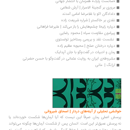
«سانست پارک» همزمان با انتشار جهانی
مروری بر گنجینة الاسرار | آرش شفاعی
دلدادگان اکو با غلامرضا امامی آمدند
نقدی بر خاکستر | شراره شریعت زاده
درباره زلیخا چشم‌هایش را باز می‌کند | علیرضا فراهانی
پیرامون مقاومت سیاه | محمود رضایی
 نشست نقد و بررسی رستاخیز تولستوی
درباره درختان صلح | محبوبه عظیم زاده
رمان و ادبیات در گفت‌وگو با جان آپدایک
مشروطه‌ی ایران به روایت عثمانی در گفت‌وگو با حسن حضرتی
ارژنگ |  مانی
انشی تحلیلی از آینه‌های دردار | اسحاق شیروانی
سش اصلی رمان صرفاً این نیست که آیا آرمان‌ها شکست خورده‌اند یا
.پرسش عمیق‌تر این است: انسان پس از شکست آرمان‌ها چگونه می‌تواند