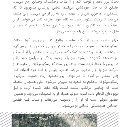
ث قرار دهد و توجیه کند و از عذاب وحشتناک وجدان رنج می‌برد،
ندان که به فکر خودکشی می‌افتد. قاضی پورفیری پتروویچ که کار
یدگی به ماجرای قتل را بر عهده دارد به راز او پی می‌برد،‌ ولی منتظر
‌ماند تا راسکولنیکوف خود به گناه خود اعتراف کند. می‌خواهد او را
تگیر کند که ناگهان اعتراف دروغین کارگری مبتلا به توهم که خود را
تل معرفی می‌کند، وضع را پیچیده می‌سازد.
هام ماجرا،‌ پس از یک سلسله وقایع که مهم‌ترین آنها ملاقات
سکولنیکوف و سونیا مارملادوف،‌ دختر جوانی که تن به روسپیگری
‌دهد تا به خانواده خود کمک کند و برادران خردسالش را از گرسنگی
ات دهد، ‌گشوده می‌شود. سونیا با وجود زندگی یأس‌آمیز خود پاکی
یرش را حفظ کرده است، ‌و همین است که راسکولنیکوف را دلبسته او
‌کند. سونیا او را ترغیب می‌کند که نزد پلیس به گناه خود اعتراف کند.
ی مدتی می‌گذرد تا سرانجام این تصفیه روح صورت می‌گیرد.
سکولتیکوف محکوم به تبعید به سیبری می‌شود،‌ ولی همچنان معتقد
ت که جنایتی مرتکب نشده است،‌ بلکه فقط اشتباه کرده و قتل
هوده‌ای انجام داده ‌است. سونیا همراه او به تبعیدگاه می‌رود، ‌و همین
ور سونیا است که او را از وسوسه می‌رهاند و سبب غلبه قطعی
ساس همبستگی انسانی او می‌شود.