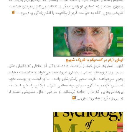
چنان معنا و هویت خود را حفظ کند؟... پاسخی که ابراهیم برمی‌گزیند، نه
روزی است و نه تسلیم. او راهی دیگر را انتخاب می‌کند: پذیرفتن شکست
ریخی، بدون آنکه به خیانت، گریز از واقعیت یا انکار زندگی پناه ببرد
...
ونای آرام در گفت‌وگو با فاروک شهیچ
یی انسان‌ها ترمزِ خود را از دست داده‌اند و آن کُدِ اخلاقی که نگهبان عقل
یم بود، فروریخته است. در دنیای امروز، همه می‌خواهند فاشیست باشند؛
نی می‌خواهند نفرت، محورِ زندگی‌شان باشد... ما با گوشت و پوست خود
ساس کردیم «دیگری» بودن چه معنایی دارد... نوشتن پاسخی است به
‌عدالتی‌هایی که ما را احاطه کرده‌اند، و در عین حال، ستایشی است از
بایی زندگی و شادی‌هایش
...