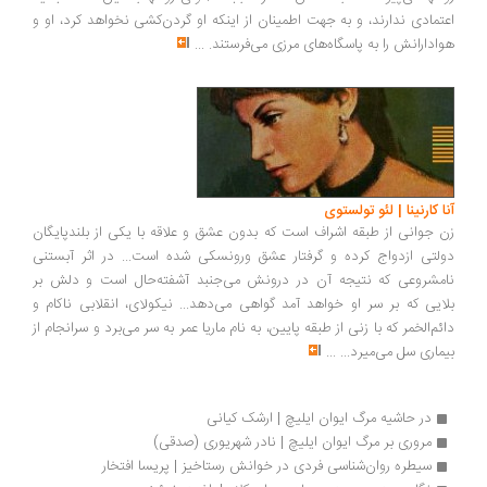
اعتمادی ندارند،‌ و به جهت اطمینان از اینکه او گردن‌کشی نخواهد کرد، او و
هوادارانش را به پاسگاه‌های مرزی می‌فرستند.
...
آنا کارنینا | لئو تولستوی
زن جوانی از طبقه اشراف است که بدون عشق و علاقه با یکی از بلندپایگان
دولتی ازدواج کرده و گرفتار عشق ورونسکی شده است... در اثر آبستنی
نامشروعی که نتیجه آن در درونش می‌جنبد آشفته‌حال است و دلش بر
بلایی که بر سر او خواهد آمد گواهی می‌دهد... نیکولای، انقلابی ناکام و
دائم‌الخمر که با زنی از طبقه پایین، به نام ماریا عمر به سر می‌برد و سرانجام از
بیماری سل می‌میرد...
...
در حاشیه مرگ ایوان ایلیچ | ارشک کیانی
مروری بر مرگ ایوان ایلیچ | نادر شهریوری (صدقی)
سیطره روان‌شناسی فردی در خوانش رستاخیز | پریسا افتخار