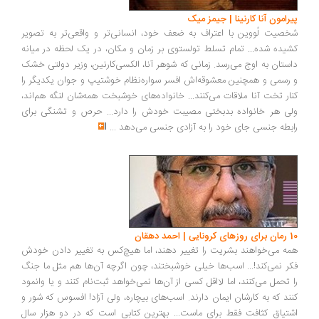
پیرامون آنا کارنینا | جیمز میک
شخصیت لُووین با اعتراف به ضعف خود، انسانی‌تر و واقعی‌تر به تصویر
کشیده شده... تمام تسلط تولستوی بر زمان و مکان، در یک لحظه در میانه
داستان به اوج می‌رسد. زمانی که شوهر آنا، الکسی‌کارنین، وزیر دولتی خشک
و رسمی و همچنین معشوقه‌اش افسر سواره‌نظام خوشتیپ و جوان یکدیگر را
کنار تخت آنا ملاقات می‌کنند... خانواده‌های خوشبخت همه‌شان لنگه هم‌اند،
ولی هر خانواده بدبختی مصیبت خودش را دارد... حرص و تشنگی برای
رابطه جنسی جای خود را به آزادی جنسی می‌دهد
...
10 رمان برای روزهای کرونایی | احمد دهقان
همه می‌خواهند بشریت را تغییر دهند، اما هیچ‌کس به تغییر دادن خودش
فکر نمی‌کند!... اسب‌ها خیلی خوشبختند، چون اگرچه آن‌ها هم مثل ما جنگ
را تحمل می‌کنند، اما لااقل کسی از آن‌ها نمی‌خواهد ثبت‌نام کنند و یا وانمود
کنند که به کارشان ایمان دارند. اسب‌های بیچاره، ولی آزاد! افسوس که شور و
اشتیاق کثافت فقط برای ماست... بهترین کتابی ا‌ست که در دو هزار سال