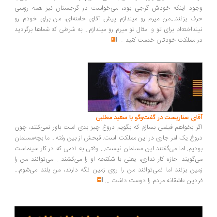
وجود اینکه خودش گرجی بود، می‌خواست در گرجستان نیز همه روسی
حرف بزنند...من میرم رو میندازم پیش آقای خامنه‌ای، من برای خودم رو
نینداخته‌ام برای تو و امثال تو میرم رو میندازم... به شرطی که شماها برگردید
در مملکت خودتان خدمت کنید
...
آقای سناریست در گفت‌وگو با سعید مطلبی
اگر بخواهم فیلمی بسازم که بگویم دروغ چیز بدی است باور نمی‌کنند، چون
دروغ یک امر جاری در این مملکت است. قبحش از بین رفته... ما بچه‌مسلمان
بودیم. اما می‌گفتند این مسلمان نیست... وقتی به آدمی که در کار سینماست
می‌گویند اجازه کار نداری، یعنی با شکنجه او را می‌کشند... می‌توانند من را
زمین بزنند اما نمی‌توانند من را روی زمین نگه دارند، من بلند می‌شوم...
فردین عاشقانه مردم را دوست داشت
...