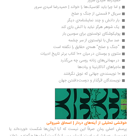
حمیدرضا امیدی سرور
و اما چرا باید کلاسیک‌ها را خواند | حمیدرضا امیدی سرور
سریال 6 قسمتی از جنگ و صلح
 بار دانش و چند نمایشنامه‎‌ی دیگر
 یک شوهر هرگز نباید با آتش بازی کند 
پولیکوشکای تولستوی برای سومین بار 
 صد سال با تولستوی از سر چشمه
 "جنگ و صلح" همه‌ی حقایق را نگفته است 
مثنوی و بوستان در میان 100 کتاب برتر تاریخ ادبیات
 در مهمانی‌های زنانه روسی چه می‌گذرد 
ماجراهای آناکارنینا و ربات‌ها
10 نویسنده‌‌ی جهانی که نوبل نگرفتند 
نویسندگان اثرگذار و دوست‌‌داشتن جهان 
خوانشی تحلیلی از آینه‌های دردار | اسحاق شیروانی
پرسش اصلی رمان صرفاً این نیست که آیا آرمان‌ها شکست خورده‌اند یا
نه.پرسش عمیق‌تر این است: انسان پس از شکست آرمان‌ها چگونه می‌تواند