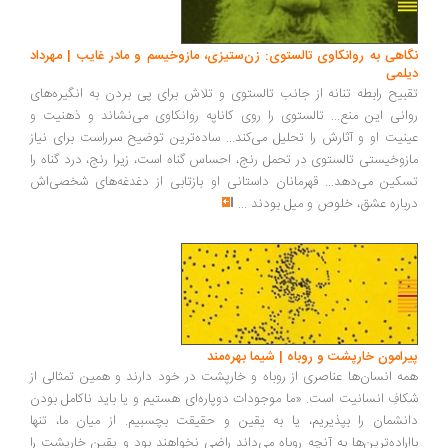
نگاهی به روانکاوی تالستوی: زن‌ستیزی، مازوخیسم و مادر غایب | مهرداد
دیلمی
تقبیح رابطه تنانه از جانب تالستوی و تلاش برای پی بردن به انگیره‌های
روانی این منع... تالستوی را روی کاناپه روانکاوی می‌نشاند و ذهنیت و
عینیت او و آثارش را تحلیل می‌کند... ساده‌ترین توضیح سرراست برای نیاز
مازوخیستی تالستوی در تحمل رنج، احساس گناه است، زیرا رنج، درد گناه را
تسکین می‌دهد... قهرمانان داستانی او بازتابی از دغدغه‌های شخصی‌اش
درباره عشق، خلوص و میل بودند
...
پیرامون خارپشت و روباه | شیما بهره‌مند
همه انسان‌ها عناصری از روباه و خارپشت در خود دارند و همین تمثالی از
شکافِ انسانیت است. «ما موجودات دوپاره‌ای هستیم و یا باید ناکامل بودن
دانشمان را بپذیریم، یا به یقین و حقیقت بچسبیم. از میان ما، تنها
بااراده‌ترین‌ها به آنچه روباه می‌داند راضی نخواهند بود و یقینِ خارپشت را