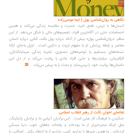
نگاهی به روان‌شناسی پول | ایما موسی‌زاده
انسان‌ها با ترس، طمع، امید، حسرت و مقایسه زندگی می‌کنند و همین
احساسات، حتی در آگاه‌ترین افراد، تصمیم‌های مالی را شکل می‌دهد. از این
منظر، «روان‌شناسی پول» بیش از آنکه درباره پول باشد، کتابی درباره انسان
معاصر و رابطه پرتنش او با مفهوم ثروت و دارایی است... اوزل به‌جای ارائه
نسخه‌های مستقیم یا توصیه‌های دستوری، تجربه زندگی سرمایه‌گذاران،
کارآفرینان، میلیاردرها و حتی افراد عادی را روایت می‌کند و از دل این
داستان‌ها روایت خود را برمی‌سازد و بحث را به پیش می‌راند
...
تقاضای اخوان ثالث از رهبر انقلاب اسلامی
جنگیدن با فرهنگ کار عبثی است... این برادران آریایی ما و برادران وایکینگ،
مثل اینکه سحرخیزتر از ما بوده‌اند و رفته‌اند جاهای خوب دنیا مسکن
کرده‌اند... ما همین چیزها را نداریم. کسی نداریم از ما انتقاد بکند... استالین با