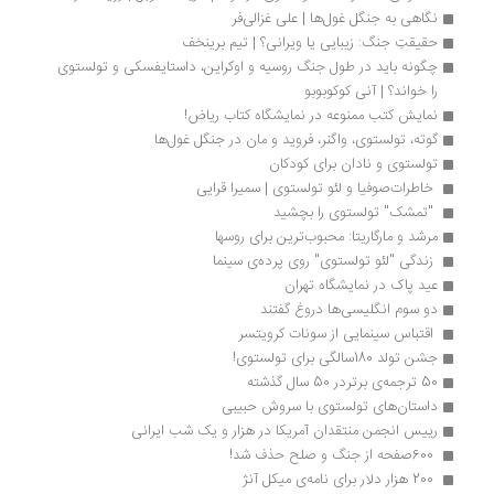
نگاهی به جنگل غول‌ها | علی غزالی‌فر
حقیقتِ جنگ: زیبایی یا ویرانی؟ | تیم برینخف
چگونه باید در طول جنگ روسیه و اوکراین، داستایفسکی و تولستوی 
را خواند؟ | آنی کوکوبوبو
نمایش کتب ممنوعه در نمایشگاه کتاب ریاض!
گوته، تولستوی، واگنر، فروید و مان در جنگل غول‌ها
تولستوی و نادان برای کودکان
 خاطرات‌صوفیا و لئو تولستوی | سمیرا قرایی 
 "تمشک" تولستوی را بچشید 
مرشد و مارگاریتا: محبوب‌ترین برای روسها
 زندگی "لئو تولستوی" روی پرده‌ی سینما 
عید پاک در نمایشگاه تهران
دو سوم انگلیسی‌ها دروغ گفتند
 اقتباس سینمایی از سونات کرویتسر
جشن تولد 180سالگی برای تولستوی!
50 ترجمه‌ی برتردر 50 سال گذشته
داستان‌های تولستوی با سروش حبیبی
رییس انجمن منتقدان آمریکا در هزار و یک شب ایرانی
 600صفحه از جنگ و صلح حذف شد!
 200 هزار دلار برای نامه‌ی میکل آنژ