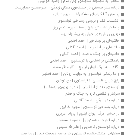
نگاهی به مجموعه ده‌جلدی جان کلام | راضیه خوئینی
درباره سفر فلسفی در جستجوی معنای زندگی | امیرحسین خداپرست
پیرامون آنا کارنینای مشکل‌گشا | مریم شبانی
 نشست نقد و بررسی رستاخیز تولستوی
و اما در کشاکش رنج و معنا | بهرام انجم روز
بهترین رمان‌های جهان به پیشنهاد یوسا
حاشیه‌ای بر رستاخیز | احمد آفتابی
حاشیه‌ای بر آنا کارنینا | احمد آفتابی
حاشیه‌ای بر جنگ و صلح | احمد آفتابی
یادداشتی بر آشنایی با تولستوی | احمد آفتابی
نگاهی به مرگ ایوان ایلیچ | نگار موقر مقدم
و اما زندگی تولستوی به روایت رولان | احمد آفتابی
پنج درس فلسفی از تولستوی | بن کوهن
تولستوی بعد از آنا کارنینا | نادر شهریوری (صدقی)
سرشار و نگاهی تازه به جنگ و صلح
درباره پدر سرگی | احمد آفتابی
درباره رستاخیز تولستوی | مجید خاکپور
در حاشیه مرگ ایوان ایلیچ | پروانه عزیزی
درباره اعتراف تولستوی | معصومه اسمعیلی
درباره تولستوی تاجدینی | علی‌الله سلیمی
سخنرانی منتشرنشده‌ تولستوی در مراسم دریافت نوبل | رویا صدر