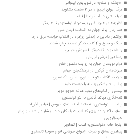
 «جنگ و صلح» در تلویزیون لیتوانی 
مرگ ایوان ایلیچ را در 3 ساعت بشنوید
کیرا نایتلی در آنا کارنینا | فیلم
نظریه‌های هنری قرن بیستم: از تولستوی تا هایدگر
صد رمان برتر جهان به انتخاب آرمان ملی
روزشمار دانایی با زندگی روزمره در انقلاب فرانسه فرق دارد
جنگ و صلح و 4 کتاب دیگر تجدید چاپ شدند
رستاخیز در گفت‌وگو با سروش حبیبی
رستاخیز | برشی از رمان
درام نویسان جهان به روایت منصور خلج
میراث‌داران گوگول در فرهنگ‌بان چهارم 
خلاصه 3کتاب لئو تولستوی | جان اتکینسون
پرنس «میشکین» ابله را دوست دارم!
لیستی از کتاب‌های مورد علاقه‌ جوجو مویز
نامه‌نگاری مهاتما گاندی به لئو تولستوی
و اما لف تولستوی: به مثابه آیینه انقلاب روس | فرامرز آذرپاد 
انقلاب اکتبر: ده روزی که ادبیات را تکان داد | یاشار دارالشفاء و پیام 
حیدرقزوینی
اینجا خانه «تولستوی» است | تصاویر
پیرامون عشق و نفرت: ازدواج طوفانی لئو و سونیا تالستوی | 