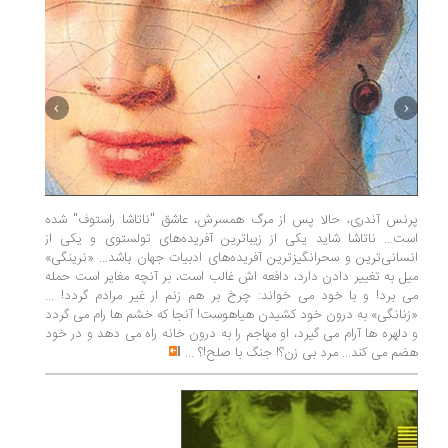
پرنس آندری،‌ حالا پس از مرگ همسرش، عاشق "ناتاشا راستوف" شده
است... ناتاشا شاید یکی از زیباترین آفریده‌های تولستوی و یکی از
انسانی‌ترین و سحرانگیزترین آفریده‌‌های ادبیات جهان باشد... «نرینگی»
1847
میل به تغییر دادن دارد، دافعه اش غالب است، بر آنچه مغایر است حمله
تقسیم ام
می برد! و با خود می خواند: چرخ بر هم زنم ار غیر مرادم گردد! ...
زندگی آمی
«زنانگی» به درون خود کشیدن هیاهوست! آنجا که خشم ها رام می گردد
روحی خود
و دلهره ها آرام می گیرد، او مهاجم را به درون خانه راه می دهد و در خود
تنها لذت 
هضم می کند... مرد بی زن؟! جنگ با صلح!؟
...
...