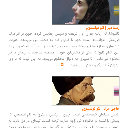
رستاخیز | لئو تولستوی
کاتیوشا، که ارباب جوان او را فریفته و سپس رهایش کرده، چون بر اثر مرگ
فرزندش نتوانسته است خود را کنترل کند به فحشا تن می­‌دهد. هیئت
دادرسان، که از قضا فریب­‌دهنده‌­ی او، نخیلودوف، نیز عضو آن است، وی را به
این اتهام ناروا که یکی از مشتریان خود را مسموم ساخته، به زندان با کار
محکوم می­‌سازد... تا سیبری به دنبال محکوم می‌­رود، به این نیت که با وی
ازدواج کند؛ لیکن، دختر نمی­‌پذیرد.
...
حاجی مراد | لئو تولستوی
رئیس قبیله‌ای کوهستانی است؛ چون از رئیس دیگری به نام اسماعیل، ‌که
پدرش را کشته و خانواده‌اش را به اسارت گرفته است، کینه‌ای در دل دارد، به
روسها می‌پیوندد تا با دشمن مشترک بجنگد. ولی روسها به این متحد جدید