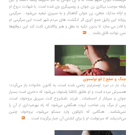
نویسنده جوان متهم است که با زن جوانی به نام کاتیوشا رابطه داشته و این
رابطه‎ موجب بیکاری زن جوان و روسپیگری وی شده است. با شهادت دروغ او
و ارائه مدارک جعلی، زن جوان گناهکار و به سیبری تبعید می‌شود... سرگرمی
روزانه این وکیل جمع آوری اثر انگشت های مردم شهر است؛ این سرگرمی او
را قادر می سازد تا بدون تکیه به عقل و هنر وکالتش، ثابت کند این دوقلوها
نمی توانند قاتل باشند.
...
جنگ و صلح | لئو تولستوی
یک بار در نبرد اوسترلیتز زخمی شده است، ‌به کانون خانواده باز می‌گردد؛
همسرش مرده است و او عاشق ناتاشا راستوف می‌شود که دختری است بسیار
جوان و سرشار از احساسات... فرزند نامشروع کنت سیریل بزوخوف است،‌
پس از مرگ پدر صاحب ثروت هنگفتی می‌شود که راه بهره‌برداری از آن را
نمی‌شناسد... هنگامی که ناپلئون وارد مسکو می‌شود، بزوخوف چنین
می‌اندیشد که سرنوشت او را برای کشتن آن جبار برگزیده است.
...