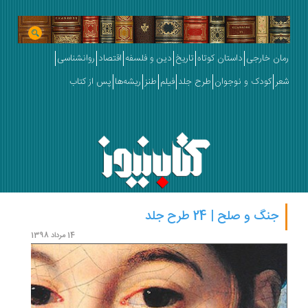
رمان خارجی
داستان کوتاه
تاریخ
دین و فلسفه
اقتصاد
روانشناسی
شعر
کودک و نوجوان
طرح جلد
فیلم
طنز
ریشه‌ها
پس از کتاب
جنگ و صلح | 24 طرح جلد
لئو 
14 مرداد 1398