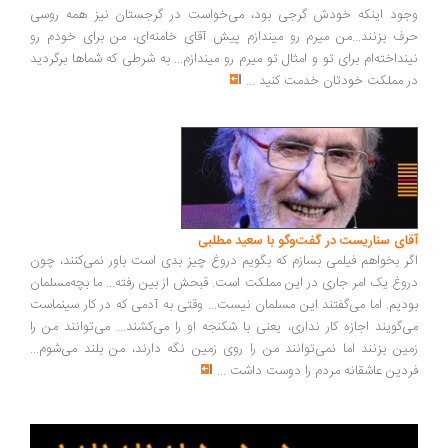
وجود اینکه خودش گرجی بود، می‌خواست در گرجستان نیز همه روسی
حرف بزنند...من میرم رو میندازم پیش آقای خامنه‌ای، من برای خودم رو
نینداخته‌ام برای تو و امثال تو میرم رو میندازم... به شرطی که شماها برگردید
در مملکت خودتان خدمت کنید
...
آقای سناریست در گفت‌وگو با سعید مطلبی
اگر بخواهم فیلمی بسازم که بگویم دروغ چیز بدی است باور نمی‌کنند، چون
دروغ یک امر جاری در این مملکت است. قبحش از بین رفته... ما بچه‌مسلمان
بودیم. اما می‌گفتند این مسلمان نیست... وقتی به آدمی که در کار سینماست
می‌گویند اجازه کار نداری، یعنی با شکنجه او را می‌کشند... می‌توانند من را
زمین بزنند اما نمی‌توانند من را روی زمین نگه دارند، من بلند می‌شوم...
فردین عاشقانه مردم را دوست داشت
...