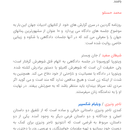
باشند.
محمد حسنلو
روزنامه گاردین در سری گزارش های خود از کتابهای ادبیات جهان این بار
به
موضوع جلسه های دادگاه می پردازد و 10 عنوان از مشهورترین رمان‎های
جهان را
را معرفی می کند
که در آنها جلسات دادگاهی با شکوه و زیبایی
خاصی روایت شده
است
:
شیطان سفید
/ جان وبستر
ویتوریا کورومبونا در جلسه دادگاهی به اتهام قتل شوهرش گرفتار است؛
ولی حقیقت آن است که شوهرش کامیلو با دستور برادرش کشته شده.
ویتوریا
در دادگاه با عصبانیت و ناراحتی از خود دفاع می کند. همچنین به
شدت از اینکه زن است و هیچ مدافعی ندارد گله مند است و می گوید اگر
مردی تف سربالا بیندازد باید منتظر باشد که به صورتش بیفتد. در نهایت
او را به ندامتگاه زنان می‎فرستند.
تاجر ونیزی
/
ویلیام شکسپیر
کمدی تاجر ونیزی داستانی خیالی و ساده است که از تلفیق دو داستان
اصلی و جداگانه و دو داستان فرعی دیگر به وجود آمده‌. یکی از دو
داستان، مربوط به قرضی است که آنتونیو تاجر ونیزی برای کمک به
دوست خود بسانیو و تهیه مقدمات خواستگاری و عروسی وی با دختری به