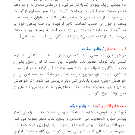
نام پورشیا از یک یهودی (شایلاک) می‌گیرد و در مقابل سندی به او می‌دهد
که در صورت عدم امکان در پرداخت آن در موعد مقرر مقداری از گوشت
بدن خود را، از هر قسمتی که طلبکار مایل باشد، به عنوان جریمه به او
بدهد و چون بر حسب تصادف تاجر از عهده پرداخت بدهی خود بر
نمی‌آید، کار به دادگاه کشیده می‌شود و در آنجا به وسیله پورشیا نجات
(انتخاب گاردین: افسانه زمستانی)
می‌یابد و شایلاک محکوم می‌شود.
قلب میلوشان
/
والتر اسکات
در شهر قرن هجدهمی ادینبورگ، افی دینز در جلسه دادگاهی به اتهام
کشتن یک کودک حضور دارد. واقعیت این است که او از سوی یکی از
نجیب زادگان و اشراف شهر مورد سوءاستفاده قرار گرفته و در این میان
کودکش هم به طور مرموزی ناپدید شده. در دادگاه محاکمه این زن، از
خواهرش -جنی- درباره بارداری افی دینز بازپرسی می شود. اگر خواهرش
به دروغ جواب مثبت بدهد زندگی خواهرش نجات پیدا می کند ولی او
نمی تواند دروغ بگوید...
نامه های آقای پیکویک
/
چارلز دیکنز
گروهبان بوزفوس با اشاره به جایگاه متهمان، هیئت منصفه را برای تفکر
بیشتر درباره شخصیت بی احساس و بدون قلب متهم دعوت می کند.
متهم، آقای پیکویک مهربان است که از سوی مارتا باردل زن صاحبخانه اش
متهم شده. در حالی که به نظر می رسد پیکویک بی گناه است، در انتهای