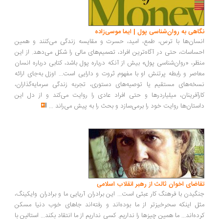
نگاهی به روان‌شناسی پول | ایما موسی‌زاده
انسان‌ها با ترس، طمع، امید، حسرت و مقایسه زندگی می‌کنند و همین
احساسات، حتی در آگاه‌ترین افراد، تصمیم‌های مالی را شکل می‌دهد. از این
منظر، «روان‌شناسی پول» بیش از آنکه درباره پول باشد، کتابی درباره انسان
معاصر و رابطه پرتنش او با مفهوم ثروت و دارایی است... اوزل به‌جای ارائه
نسخه‌های مستقیم یا توصیه‌های دستوری، تجربه زندگی سرمایه‌گذاران،
کارآفرینان، میلیاردرها و حتی افراد عادی را روایت می‌کند و از دل این
داستان‌ها روایت خود را برمی‌سازد و بحث را به پیش می‌راند
...
تقاضای اخوان ثالث از رهبر انقلاب اسلامی
جنگیدن با فرهنگ کار عبثی است... این برادران آریایی ما و برادران وایکینگ،
مثل اینکه سحرخیزتر از ما بوده‌اند و رفته‌اند جاهای خوب دنیا مسکن
کرده‌اند... ما همین چیزها را نداریم. کسی نداریم از ما انتقاد بکند... استالین با