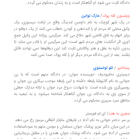
دادگاه ثابت می شود او گناهکار است و به زندان محکوم می گردد...
ویلسون کله پوک
/
مارک تواین
در یک شهر کوچک
به نام داوسن لندینگ
واقع در ایالت میسوری، یک
وکیل محلی که مردم او را کندذهن و کودن خطاب می کنند از یک دوقلو در
برابر اتهام به قتل قاضی شهر دفاع می کند. سرگرمی روزانه این وکیل جمع
آوری اثر انگشت های مردم شهر است؛ این سرگرمی او را قادر می سازد تا
بدون تکیه به عقل و هنر وکالتش ثابت کند این دوقلوها نمی توانند قاتل
باشند. بعد از این دادگاه مردم دیگر او را کله پوک صدا نمی کنند.
رستاخیز
/
لئو تولستوی
دیمیتری نخلیودوف -نویسنده جوان-
در دادگاه
متهم است که با زن
جوانی به نام کاتیوشا
رابطه داشته و این
رابطه‎ موجب بیکاری زن جوان و
روسپیگری وی شده است. با شهادت دروغ مرد جوان و ارائه مدارک جعلی
از سوی وی به
دادگاه،
زن جوان گناهکار شناخته می‎شود و به تبعید به
مناطق سرد سیبری محکوم می گردد.
سفری به هند
/ ای.ام فورستر
بر سر دختر جوانی به نام آدلا در غارهای مارابار اتفاقی مرموز رخ می دهد.
در این میان دکتر عزیز پزشک جوان مسلمان و مومن متهم به سوءاستفاده
جنسی از آدلا می شود. دادگاه پزشک جوان هندی را در مقابل بریتانیایی