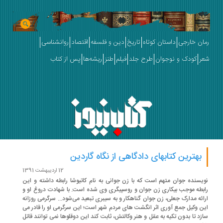
رمان خارجی
داستان کوتاه
تاریخ
دین و فلسفه
اقتصاد
روانشناسی
شعر
کودک و نوجوان
طرح جلد
فیلم
طنز
ریشه‌ها
پس از کتاب
بهترین کتاب‎های دادگاهی از نگاه گاردین
12 اردیبهشت 1391
نویسنده جوان متهم است که با زن جوانی به نام کاتیوشا رابطه داشته و این
رابطه‎ موجب بیکاری زن جوان و روسپیگری وی شده است. با شهادت دروغ او و
ارائه مدارک جعلی، زن جوان گناهکار و به سیبری تبعید می‌شود... سرگرمی روزانه
این وکیل جمع آوری اثر انگشت های مردم شهر است؛ این سرگرمی او را قادر می
سازد تا بدون تکیه به عقل و هنر وکالتش، ثابت کند این دوقلوها نمی توانند قاتل