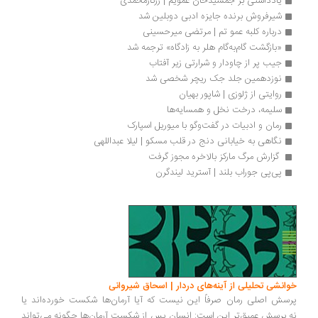
یادداشتی بر جمشیدخان عمویم | رزگارمحمدی
شیرفروش برنده جایزه ادبی دوبلین شد
درباره کلبه عمو تم | مرتضی میرحسینی
«بازگشت گام‌به‌گام هلر به زادگاه» ترجمه شد
جیب پر از چاودار و شرارتی زیر آفتاب
نوزدهمین جلد جک ریچر شخصی شد
روایتی از ژلوزی | شاپور بهیان
سلیمه، درخت نخل و همسایه‌ها
رمان و ادبیات در گفت‌وگو با میوریل اسپارک 
نگاهی به خیابانی دنج در قلب مسکو | لیلا عبداللهی
 گزارش مرگ مارکز بالاخره مجوز گرفت 
پی‌پی جوراب بلند | آسترید لیندگرن
خوانشی تحلیلی از آینه‌های دردار | اسحاق شیروانی
پرسش اصلی رمان صرفاً این نیست که آیا آرمان‌ها شکست خورده‌اند یا
نه.پرسش عمیق‌تر این است: انسان پس از شکست آرمان‌ها چگونه می‌تواند