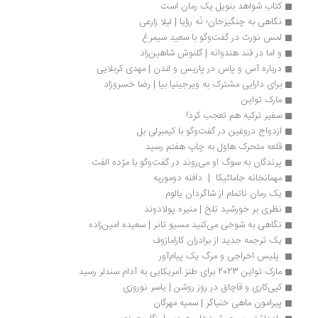
کتاب شواهد بنویل یک رمان است
نگاهی به چنگیزخان؛ نُه رؤیا | لیلا زارعی
لمس نورث در گفت‌وگو با سعید سیمرغ
و اما در قند هندوانه | گلنوش شاهین‌راد
درباره آس و پاس در پاریس و لندن | مهد‌ی کربلایی
برای دارایی مشترک به ویرجینیا بیا | رضا خسروزاد
مارک تواین
سفیر ترکیه هم تعجب کرد!
ازدواج دروغین در گفت‌وگو با کیمبرلی بل
قلعه متحرک هاول به چاپ هفتم رسید
پرندگان به سوگ او می‌روند در گفت‌وگو با مژده الفت
مهمانخانه جامائیکا  |  دافنه دوموریه
یک رمان ناتمام از شاگردان یالوم
نظری بر خورشید تلخ | منیره پولادوند
نگاهی به شوخی می‌کنید مسیو تانر | سعیده امین‌زاده
یک ترجمه جدید از برادران کارامازوف
 پلیس اخراجی و مرگ یک پیام‌آور
مارک تواین 2023 برای طنز آمریکایی به آدام سندلر رسید
کپی‌کاری و قاچاق در روز روشن | یاسر نوروزی
پیرامون ماهی خنیاگر | سمیه مهرگان