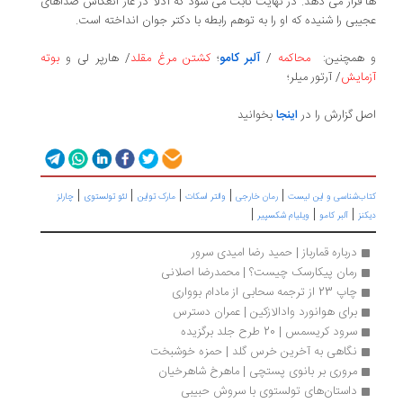
ها قرار می دهد. در نهایت ثابت می شود که آدلا در غار انعکاس صداهای
عجیبی را شنیده که او را به توهم رابطه با دکتر جوان انداخته است.
و همچنین:
محاکمه
/
آلبر کامو
؛
کشتن مرغ مقلد
/ هارپر لی و
بوته
آزمایش
/ آرتور میلر؛
اصل گزارش را در
اینجا
بخوانید
|
|
|
|
|
کتاب‌شناسی و این لیست
رمان خارجی
والتر اسکات
مارک تواین
لئو تولستوی
چارلز
|
|
|
دیکنز
آلبر کامو
ویلیام شکسپیر
درباره قمارباز | حمید رضا امیدی سرور
رمان پیکارسک چیست؟ | محمدرضا اصلانی
چاپ 23 از ترجمه سحابی از مادام بوواری 
برای هوانورد وادالازکین | عمران دسترس
سرود کریسمس | 20 طرح جلد برگزیده
نگاهی به آخرین خرس گلد | حمزه خوشبخت
مروری بر بانوی پستچی | ماهرخ شاهرخیان
داستان‌های تولستوی با سروش حبیبی