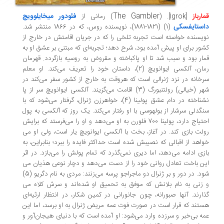
The Gambler
فئودور میخایلوویچ
ارباز
[Igrok]
. (
) رمانی از
استایفسکی
(1) (1821-1881)، نویسنده روس، که در 1866 منتشر شد.
یسنده خواسته است تجربه تلخی را که در جریان اقامتش در خارج از
ور برای او پیش آمده بود، شرح دهد؛ تجربه‌­ای که مبتنی بر عشق او به
ار بود و سبب شد تا او پاک­باخته و مقروض به روسیه بازگردد. قهرمان
رمان، آلکسی ایوانویچ (2)، داستان خود را تعریف می‌­کند. او معلم
خانه در نزد ژنرالی است که هروقت به خارج از کشور سفر می­‌کند در
هر
)
خیالی
(
رولتنبورگ (3) اقامت می­‌گزیند. آلکسی ایوانویچ سر از پا
نشناخته در دام عشق پولینا (4)، خواهرزن ژنرال، گرفتار می­‌شود که با
گدلی سرشار از بولهوسی با او رفتار می­‌کند. یک روز که آلکسی به پول
احتیاج دارد، پولینا 700 فلورن به او می­‌دهد و او را می­‌فرستد که برایش
لت بازی کند. در آغاز، بخت با آلکسی ایوانویچ یار است، ولی او می­‌
اهد از اقبالی که نصیبش شده است حداکثر فایده را ببرد؛ بنابراین، به
زی ادامه می‌­دهد، اما دیری نمی­‌گذرد که تمام پولش را می‌­بازد. در اثر
ن باخت تعادل روانی خود را از دست می‌­دهد و دچار نوعی هذیان می­‌
شود. در دور و بر ژنرال دو ماجراجو پرسه می­‌زنند: مردی به نام دگریو (5)
زنی به نام بلانش که موفق به تحمیق او شده­‌اند و سرش کلاه می­‌
ارند. آنها صبورانه، چون جانورانی در کمین شکار، در انتظار ارثیه‌­ای
تند که قرار است در صورت فوت عمه مریض ژنرال به او برسد، اما این
ه بی­‌خبر و سرزده وارد می‌­شود: او آمده است که با دنیای هیجان‌­آور و