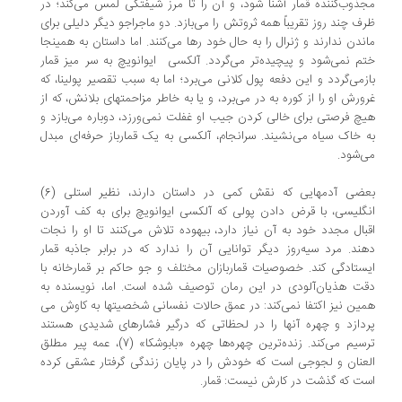
ذوب­‌کننده قمار آشنا شود، و آن را تا مرز شیفتگی لمس می­‌کند؛ در
ف چند روز تقریباً همه ثروتش را می­‌بازد. دو ماجراجو دیگر دلیلی برای
ندن ندارند و ژنرال را به حال خود رها می­‌کنند. اما داستان به همین­جا
م نمی­‌شود و پیچیده‌­تر می‌­گردد. آلکسی ایوانویچ به سر میز قمار
زمی­‌گردد و این دفعه پول کلانی می­‌برد؛ اما به سبب تقصیر پولینا، که
ورش او را از کوره به در می‌­برد، و یا به خاطر مزاحمتهای بلانش، که از
چ فرصتی برای خالی کردن جیب او غفلت نمی‌­ورزد، دوباره می­‌بازد و
 خاک سیاه می‌­نشیند. سرانجام، آلکسی به یک قمارباز حرفه‌­ای مبدل
­‌شود.
بعضی آدمهایی که نقش کمی در داستان دارند، نظیر استلی (6)
گلیسی، با قرض دادن پولی که آلکسی ایوانویچ برای به کف آوردن
بال مجدد خود به آن نیاز دارد، بیهوده تلاش می­‌کنند تا او را نجات
ند. مرد سیه‌روز دیگر توانایی آن را ندارد که در برابر جاذبه قمار
ستادگی کند. خصوصیات قماربازان مختلف و جو حاکم بر قمارخانه با
ت هذیان‌­آلودی در این رمان توصیف شده است. اما، نویسنده به
ین نیز اکتفا نمی­‌کند: در عمق حالات نفسانی شخصیتها به کاوش می­‌
دازد و چهره آنها را در لحظاتی که درگیر فشارهای شدیدی هستند
ترسیم می‌­کند. زنده­‌ترین چهره‌­ها چهره «بابوشکا» (7)، عمه پیر مطلق­‌
عنان و لجوجی است که خودش را در پایان زندگی گرفتار عشقی کرده
ت که گذشت در کارش نیست: قمار.