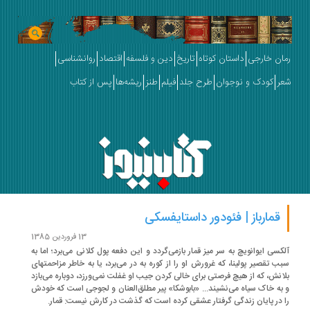
ان خارجی
داستان کوتاه
تاریخ
دین و فلسفه
اقتصاد
روانشناسی
ر
کودک و نوجوان
طرح جلد
فیلم
طنز
ریشه‌ها
پس از کتاب
قمارباز | فئودور داستایفسکی
13 فروردین 1385
کسی ایوانویچ به سر میز قمار بازمی­‌گردد و این دفعه پول کلانی می­‌برد؛ اما به
ب تقصیر پولینا، که غرورش او را از کوره به در می‌­برد، یا به خاطر مزاحمتهای
انش، که از هیچ فرصتی برای خالی کردن جیب او غفلت نمی‌­ورزد، دوباره می­‌بازد
به خاک سیاه می‌­نشیند... «بابوشکا» پیر مطلق­‌العنان و لجوجی است که خودش
 در پایان زندگی گرفتار عشقی کرده است که گذشت در کارش نیست: قمار.