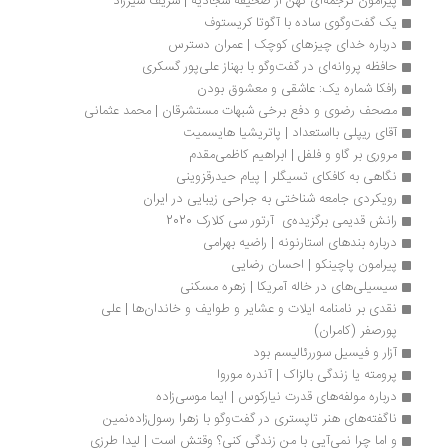
پیرامون ترجمه‌ای کهن از صحیفه سجادیه | شریف شیرزاد
یک گفت‌وگوی ساده با آگوتا کریستوف
درباره خدای چیزهای کوچک | عمران دسترس
حافظه پروانه‌ای در گفت‌وگو با بهناز علی‌پور گسکری
رافکا شماره یک: عاشقی و معشوق بودن
مصحف رضوی و دفع برخی شبهات مستشرقان | محمد عثمانی
آقای ریپلی بااستعداد | پاتریشیا هایسمیت
مروری بر گاو و فلفل | ابراهیم کاظمی‌مقدم
نگاهی به کافکای تسیگلر | پیام حیدرقزوینی
رویکردی جامعه شناختی به جراحی زیبایی در ایران
رانش قدیمی برگزیده‌ی  آرتور سی کلارک 2020
درباره بندهای استارنونه | راضیه بهرامی
پیرامون پاچینکو | احسان رضایی
سیسیلی‌های در خاله آمریکا | زهره مسکنی
نقدی بر نامنامه ایلات و عشایر و طوایف و خاندان‌ها | علی 
پورصفر (کامران)
آزار و فیسیل سوررئالیسم بود
پرومته یا زندگی بالزاک | آندره موروا
درباره مولفه‌های قدرت نیارکوس | ایما موسی‌زاده
ناگفته‌های هنر تاپستری در گفت‌وگو با زهرا رسول‌زاده‌نمین
و اما چرا نمی‌آیی با من زندگی کنی؟ وقتش است | لیدا طرزی