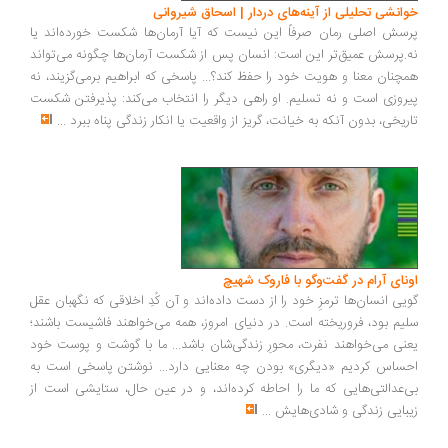
انشی تحلیلی از آینه‌های دردار | اسحاق شیروانی
سش اصلی رمان صرفاً این نیست که آیا آرمان‌ها شکست خورده‌اند یا
.پرسش عمیق‌تر این است: انسان پس از شکست آرمان‌ها چگونه می‌تواند
چنان معنا و هویت خود را حفظ کند؟... پاسخی که ابراهیم برمی‌گزیند، نه
روزی است و نه تسلیم. او راهی دیگر را انتخاب می‌کند: پذیرفتن شکست
ریخی، بدون آنکه به خیانت، گریز از واقعیت یا انکار زندگی پناه ببرد
...
ونای آرام در گفت‌وگو با فاروک شهیچ
یی انسان‌ها ترمزِ خود را از دست داده‌اند و آن کُدِ اخلاقی که نگهبان عقل
یم بود، فروریخته است. در دنیای امروز، همه می‌خواهند فاشیست باشند؛
نی می‌خواهند نفرت، محورِ زندگی‌شان باشد... ما با گوشت و پوست خود
ساس کردیم «دیگری» بودن چه معنایی دارد... نوشتن پاسخی است به
‌عدالتی‌هایی که ما را احاطه کرده‌اند، و در عین حال، ستایشی است از
بایی زندگی و شادی‌هایش
...