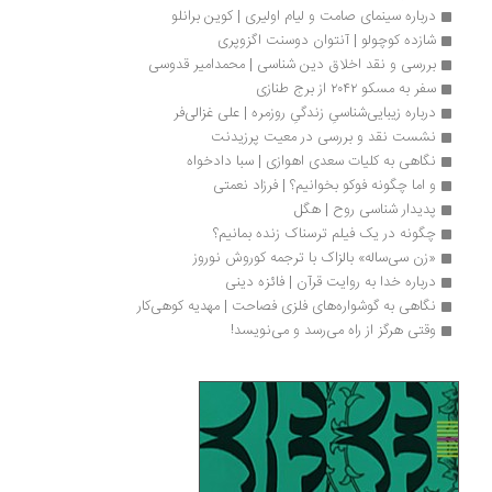
درباره سینمای صامت و لیام اولیری | کوین برانلو
شازده کوچولو | آنتوان دوسنت اگزوپری
بررسی و نقد اخلاق دین شناسی | محمدامیر قدوسی
سفر به مسکو ۲۰۴۲ از برج طنازی
درباره زیبایی‌شناسیِ زندگیِ روزمره | علی غزالی‌فر
نشست نقد و بررسی در معیت پرزیدنت
نگاهی به کلیات سعدی اهوازی | سبا دادخواه
و اما چگونه فوکو بخوانیم؟ | فرزاد نعمتی
پدیدار شناسی روح | هگل
چگونه در یک فیلم ترسناک زنده بمانیم؟
«زن سی‌ساله» بالزاک با ترجمه کوروش نوروز
درباره خدا به روایت قرآن | فائزه دینی
نگاهی به گوشواره‌های فلزی فصاحت | مهدیه کوهی‌کار
وقتی هرگز از راه می‌رسد و می‌نویسد!