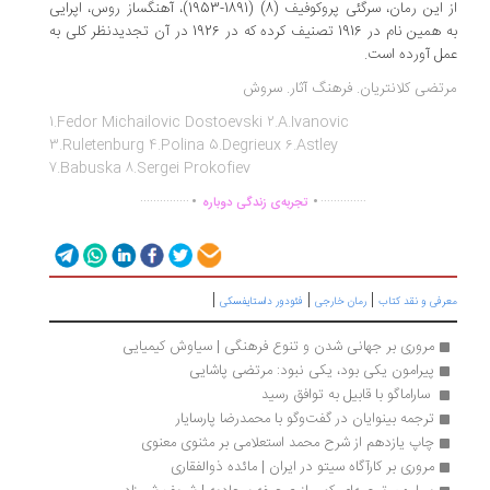
از این رمان، سرگئی پروکوفیف (8) (1891-1953)، آهنگساز روس، اپرایی
به همین نام در 1916 تصنیف کرده که در 1926 در آن تجدیدنظر کلی به
ل آورده است.
تضی کلانتریان. فرهنگ آثار. سروش
1.Fedor Michailovic Dostoevski 2.A.Ivanovic
3.Ruletenburg 4.Polina 5.Degrieux 6.Astley
7.Babuska 8.Sergei Prokofiev
.
.
...............
..............
تجربه‌ی زندگی دوباره
|
|
|
رفی و نقد کتاب
رمان خارجی
فئودور داستایفسکی
مروری بر جهانی شدن و تنوع فرهنگی | سیاوش کیمیایی
پیرامون یکی بود، یکی نبود: مرتضی پاشایی
 ساراماگو با قابیل به توافق رسید 
ترجمه بینوایان در گفت‌وگو با محمدرضا پارسایار
چاپ یازدهم از شرح محمد استعلامی بر مثنوی معنوی
مروری بر کارآگاه سیتو در ایران | مائده ذوالفقاری