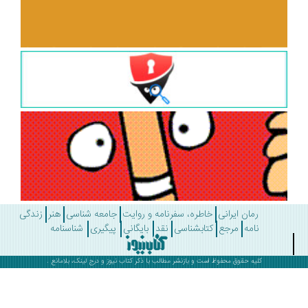
رمان ایرانی
خاطره، سفرنامه و روایت
جامعه شناسی
هنر
زندگی
نامه
مرجع
کتابشناسی
نقد
بایگانی
پیگیری
شناسنامه
کلیه حقوق محفوظ است و بازنشر مطالب با ذکر
کتاب نیوز
و درج لینک، بلامانع .