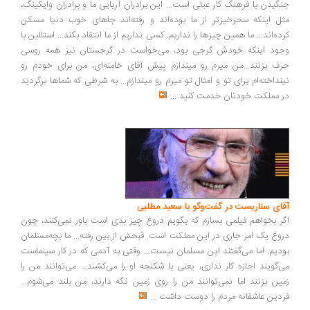
گیدن با فرهنگ کار عبثی است... این برادران آریایی ما و برادران وایکینگ،
ل اینکه سحرخیزتر از ما بوده‌اند و رفته‌اند جاهای خوب دنیا مسکن
ده‌اند... ما همین چیزها را نداریم. کسی نداریم از ما انتقاد بکند... استالین با
ود اینکه خودش گرجی بود، می‌خواست در گرجستان نیز همه روسی
ف بزنند...من میرم رو میندازم پیش آقای خامنه‌ای، من برای خودم رو
نداخته‌ام برای تو و امثال تو میرم رو میندازم... به شرطی که شماها برگردید
 مملکت خودتان خدمت کنید
...
ای سناریست در گفت‌وگو با سعید مطلبی
ر بخواهم فیلمی بسازم که بگویم دروغ چیز بدی است باور نمی‌کنند، چون
وغ یک امر جاری در این مملکت است. قبحش از بین رفته... ما بچه‌مسلمان
دیم. اما می‌گفتند این مسلمان نیست... وقتی به آدمی که در کار سینماست
‌گویند اجازه کار نداری، یعنی با شکنجه او را می‌کشند... می‌توانند من را
ین بزنند اما نمی‌توانند من را روی زمین نگه دارند، من بلند می‌شوم...
دین عاشقانه مردم را دوست داشت
...