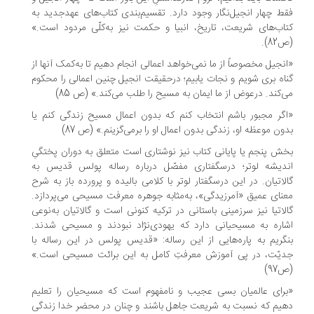
ط چهار انجیل­‌نگار وجود دارد. تقسیم‌­بندی کتاب­‌های عهدجدید به
اب­‌های شریعت، تاریخ، انبیا و حکمت نیز به‌­کلّی مردود است.»
82).
نجیل مخصوصاً از ما نمی­‌خواهد اعمالی انجام دهیم تا به‌­کمک آنها از
اه بری شویم و نجات یابیم؛ درحقیقت انجیل چنین اعمالی را محکوم
‌­کند. درعوض از ما ایمان به مسیح را طلب می‌کند.» (ص 85)
گر مجبور باشم انتخاب کنم که بدون اعمال مسیح زندگی کنم یا
ون موعظه او، زندگی بدون اعمال او را برمی‌­گزینم.» (ص 87)
ش پنجم یا پایانی کتاب نیز نوشتاری است متعلق به دوران پختگیِ
دیشه لوتر؛ درسگفتاری مفصّل درباره رساله پولس قدیس به
لاتیان. در این درسگفتار لوتر با کلامی بالیده و پرورده باز به شرح
نای عمیق «آمرزیدگی»، به­‌مثابه جوهره معرفت مسیحی می­‌پردازد.
لاتیا نیز سرزمینی باستانی در ترکیه کنونی است و گالاتیان به‌­نوعی
اره به مسیحیانی دارد که یهودی‌­نژاد نبودند و مسیحی شدند.
گریم به پاره‌­هایی از این رساله: «قدیس پولس در این رساله با
یّت، در پی آموزش معرفتِ کامل به این برائت مسیحی است.»
97)
رای عالمیان بسی عجیب و نامفهوم است که مسیحیان را تعلیم
یم که نسبت به شریعت جاهل باشند و چنان در محضر خدا زندگی