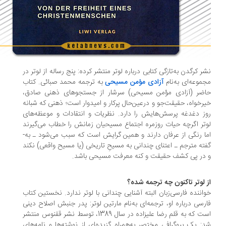
ر کرگدن به‌­تازگی کتابی درباره لوتر منتشر کرده: پنج رساله از لوتر در
موعه‌­ای به‌نام
آزادی مؤمن مسیحی
به ترجمه محمد صبائی. کتاب
اضر (آزادی مؤمن مسیحی) سرشار از جستجوهای ذهنی صادق،
رخواه، حقیقت‌­جو و درعین‌­حال پرکار و امیدوار است؛ ذهنی که شبانه­‌
ز دغدغه پرسش­‌هایش را دارد. نظریات و انتقادات و موعظه­‌های
تر اگرچه حیات روزمره اجتماع مسیحیان زمانش را خطاب می‌­گیرند
ا رنگی از عرفان دارند و همین گرایش است که سبب می‌­شود ـ به‌­
ته مترجم ـ اعتنای چندانی به مسیحِ تاریخی (یا مسیح واقعی) نکند
در پی کشف حقیقت و کنه معرفت مسیحی باشد.
 لوتر تاکنون چه ترجمه شده؟
اننده ­فارسی­‌زبان البته آشنایی چندانی با لوتر ندارد. نخستین کتاب
رسی درباره او، ترجمه‌­ای به‌­نام مارتین لوتر: پدر جنبش اصلاح دینی
است که به ­قلم رضا علیزاده در سال 1389، توسط نشر ققنوس منتشر
: یک بیوگرافی مختصر به­‌همراه گزیده‌­ای از نوشته­‌ها و نامه‌­های