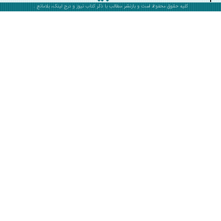
کلیه حقوق محفوظ است و بازنشر مطالب با ذکر
کتاب نیوز
و درج لینک، بلامانع .