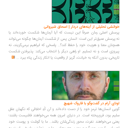
انشی تحلیلی از آینه‌های دردار | اسحاق شیروانی
سش اصلی رمان صرفاً این نیست که آیا آرمان‌ها شکست خورده‌اند یا
.پرسش عمیق‌تر این است: انسان پس از شکست آرمان‌ها چگونه می‌تواند
چنان معنا و هویت خود را حفظ کند؟... پاسخی که ابراهیم برمی‌گزیند، نه
روزی است و نه تسلیم. او راهی دیگر را انتخاب می‌کند: پذیرفتن شکست
ریخی، بدون آنکه به خیانت، گریز از واقعیت یا انکار زندگی پناه ببرد
...
ونای آرام در گفت‌وگو با فاروک شهیچ
یی انسان‌ها ترمزِ خود را از دست داده‌اند و آن کُدِ اخلاقی که نگهبان عقل
یم بود، فروریخته است. در دنیای امروز، همه می‌خواهند فاشیست باشند؛
نی می‌خواهند نفرت، محورِ زندگی‌شان باشد... ما با گوشت و پوست خود