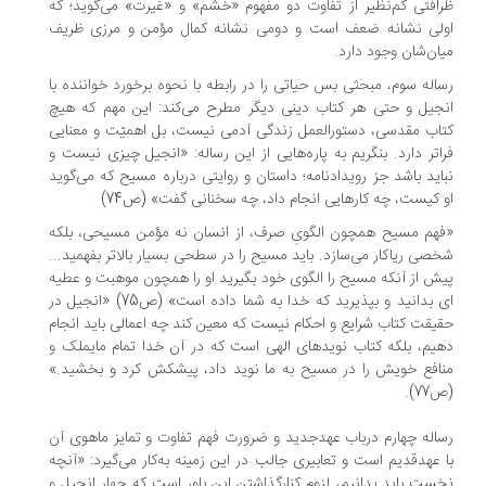
افتی کم‌­نظیر از تفاوت دو مفهوم «خشم» و «غیرت» می­‌گوید؛ که
ولی نشانه ضعف است و دومی نشانه کمال مؤمن و مرزی ظریف
ان­‌شان وجود دارد.
اله سوم، مبحثی بس حیاتی را در رابطه با نحوه برخورد خواننده با
جیل و حتی هر کتاب دینی دیگر مطرح می‌­کند: این مهم که هیچ
اب مقدسی، دستورالعمل زندگی آدمی نیست، بل اهمیّت و معنایی
اتر دارد. بنگریم به پاره‌­هایی از این رساله: «انجیل چیزی نیست و
اید باشد جز رویدادنامه؛ داستان و روایتی درباره مسیح که می­‌گوید
 کیست، چه کارهایی انجام داد، چه سخنانی گفت» (ص74)
هم مسیح همچون الگویِ صرف، از انسان نه مؤمن مسیحی، بلکه
صی ریاکار می‌­سازد. باید مسیح را در سطحی بسیار بالاتر بفهمید...
ش از آنکه مسیح را الگوی خود بگیرید او را همچون موهبت و عطیه­‌
ای بدانید و بپذیرید که خدا به شما داده است» (ص75) «انجیل در
یقت کتاب شرایع و احکام نیست که معین کند چه اعمالی باید انجام
یم، بلکه کتاب نویدهای الهی است که در آن خدا تمام مایملک و
افع خویش را در مسیح به ما نوید داد، پیشکش کرد و بخشید.»
77).
اله چهارم درباب عهدجدید و ضرورت فهم تفاوت و تمایز ماهوی آن
 عهدقدیم است و تعابیری جالب در این زمینه به‌­کار می­‌گیرد: «آنچه
ست باید بدانیم، لزوم کنارگذاشتنِ این باور است که چهار انجیل و