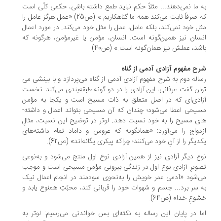
 ما نمی‌دهند... مثلاً حکم نباید طمع داشته باشی، حکمی کلّی است
که صرفاً ثابت می‌­کند همه ما گناهکاریم.» (ص25) «عمل هرگز عامل را
ل خود نمی‌­کند، بلکه عامل، عمل را مثل خود می­‌کند. در مورد اعمال
سان نیز همین‌­گونه است. انسان، مؤمن یا غیرمؤمن، هرگونه که
شد، عملش نیز همان‌گونه است.» (ص40)
ح مفهوم آزادی آدمی از گناه
اله دوم به شرح مفهوم آزادی آدمی از گناه می‌­پردازد و با بینشی می­‌
ان گفت عرفانی، این آزادی را در دو گونه طبقه­‌بندی می­‌کند: نخست
ادی‌­ای که در اصل متعلق به ذات مسیح است و یکجا به مؤمن
یحی اعطا می­‌شود؛ چندان که آن مسیحی بتواند اعمال و داشته‌­
ی مسیح را به خود نسبت دهد. لوتر در توضیح این نسبت، مثالِ
دواج را می­‌آورد: «همانگونه که عروس و داماد تمام داشته­‌های
دیگر را از آنِ خود می­‌کنند؛ چراکه پیکری یگانه‌­اند» (ص62).
ع دیگر آزادی نیز از همین آزادی نوع اول منتج می­‌شود و به‌­نوعی
ویرِ آزادی نوع اول در زندگی بیرونی مؤمن مسیحی است و موجب
‌­شود «آدمی عمر خویش را به­‌نحوی سودمند در انجام اعمال نیک
­ سر برد... جسم و شهوات خود را قربانی کند، محبّتِ هم­نوع یابد و
وعِ خدا» (ص64).
ا در پایان این رساله به نکته­‌ای بس خواندنی می­‌رسیم: لوتر به