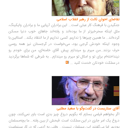
اضای اخوان ثالث از رهبر انقلاب اسلامی
گیدن با فرهنگ کار عبثی است... این برادران آریایی ما و برادران وایکینگ،
ل اینکه سحرخیزتر از ما بوده‌اند و رفته‌اند جاهای خوب دنیا مسکن
ده‌اند... ما همین چیزها را نداریم. کسی نداریم از ما انتقاد بکند... استالین با
ود اینکه خودش گرجی بود، می‌خواست در گرجستان نیز همه روسی
ف بزنند...من میرم رو میندازم پیش آقای خامنه‌ای، من برای خودم رو
نداخته‌ام برای تو و امثال تو میرم رو میندازم... به شرطی که شماها برگردید
 مملکت خودتان خدمت کنید
...
ای سناریست در گفت‌وگو با سعید مطلبی
ر بخواهم فیلمی بسازم که بگویم دروغ چیز بدی است باور نمی‌کنند، چون
وغ یک امر جاری در این مملکت است. قبحش از بین رفته... ما بچه‌مسلمان
دیم. اما می‌گفتند این مسلمان نیست... وقتی به آدمی که در کار سینماست