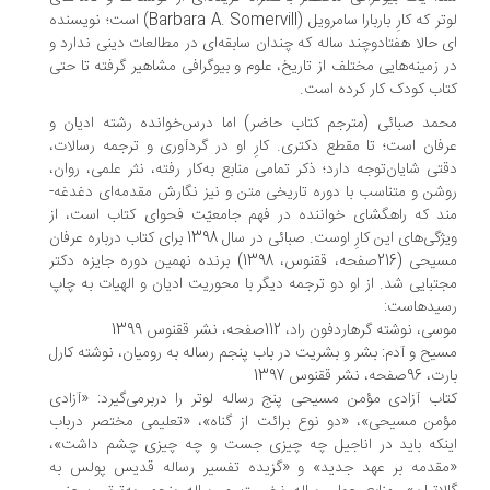
لوتر که کارِ باربارا سامرویل (Barbara A. Somervill) است؛ نویسنده­‌
 حالا هفتادوچند ساله که چندان سابقه­‌ای در مطالعات دینی ندارد و
 زمینه‌­هایی مختلف از تاریخ، علوم و بیوگرافی مشاهیر گرفته تا حتی
اب کودک کار کرده است.
مد صبائی (مترجم کتاب حاضر) اما درس‌­خوانده رشته ادیان و
فان است؛ تا مقطع دکتری. کارِ او در گردآوری و ترجمه رسالات،
تی شایان­‌توجه دارد؛ ذکر تمامی منابع به­‌کار رفته، نثر علمی، روان،
روشن و متناسب با دوره تاریخی متن و نیز نگارش مقدمه‌­ای دغدغه‌­
د که راهگشای خواننده در فهم جامعیّت فحوای کتاب است، از
ویژگی­‌های این کارِ اوست. صبائی در سال 1398 برای کتاب درباره عرفان
مسیحی (216صفحه، ققنوس، 1398) برنده نهمین دوره جایزه دکتر
تبایی شد. از او دو ترجمه دیگر با محوریت ادیان و الهیات به چاپ
یده­است:
ی، نوشته گرهاردفون راد، 112صفحه، نشر ققنوس 1399
یح و آدم: بشر و بشریت در باب پنجم رساله به رومیان، نوشته کارل
9صفحه، نشر ققنوس 1397
اب آزادی مؤمن مسیحی پنج رساله لوتر را دربرمی­‌گیرد: «آزادی
من مسیحی»، «دو نوع برائت از گناه»، «تعلیمی مختصر درباب
ینکه باید در اناجیل چه چیزی جست و چه چیزی چشم داشت»،
مقدمه بر عهد جدید» و «گزیده تفسیر رساله قدیس پولس به