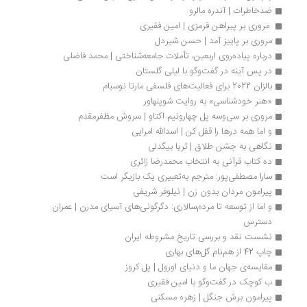
ضدخاطرات | آندره مالرو
 مروری بر پیراهن قرمزی | امین فقیری
مروری بر پاییز آمد | حسن شیردل
درباره پیاده‌روی اربعین، تأملات جامعه‌شناختی | محمد فاضلی
در پس آینه در گفت‌وگو با لیلی گلستان
بالزان 2022 برای فعالیت‌های فلسفی مارتا نوسبام 
«هنر خودشناسی» به روایت شوپنهاور
مروری بر سی‌وسه پل چهارونیم اکتاو | سروش مظفرمقدم
و اما همه درها را قفل کن | اسدالله امرایی
نگاهی به جشن طلاق | ثریا بیگدلی
ده کتاب قرآنی به انتخاب محمدرضا زائری
سارا مصطفی‌پور: مترجم به‌تعبیری یک بازیگر است
پیرامون مردان بدون زن | نیلوفر شریفی
و اما از توسعه تا مردم‌سالاری: دگرگونی‌های آسیای مدرن | عمران 
دسترس
نشست نقد و بررسی تاریخ مشروطه ایران
چاپ 42 از هم‌نام گل‌های بهاری
مقایسه‌ی جهان ما و دنیای اورول | پل کروز
ب کوچک در گفت‌وگو با امین فقیری
پیرامون برش جنگل | زهره مسکنی