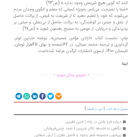
ند که گویی هیچ شریعتی وجود ندارد.» (ص93)
ما را نصیحت می­‌کنم، به‌­ویژه کسانی که معلم و الگوی وجدان مردم
‌­شوند که خود را تعلیم دهید تا از شریعت به فیض، از برائت حاصل
 عمل و مبتنی بر کوشندگی، به برائت حاصل از بی‌عملی و مبتنی بر
یرندگی و درپایان، از موسی به مسیح رهنمون شوید.» (ص97)
اپ نخست کتاب «آزادی مؤمن مسیحی»، نوشته مارتین لوتر،
گردآوری و ترجمه محمد صبائی، در 162صفحه و بهای 45هزار تومان،
1400، ازسوی انتشارات کرگدن عرضه شده­‌است.
بنا
.
.
...............
..............
تجربه‌ی زندگی دوباره
|
|
رفی و نقد کتاب
دین و فلسفه
درباره فرو رفتن در چاه | امین فقیری
نگاهی به فلسفه تئاتر شیرمرز | صمد چینی‌فروشان
پیرامون مجموعه شعر وجود و فاضل نظری | آرش شفاعی