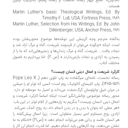
لاتیان». منابع چهار رساله نخست و رساله پنجم، به‌­ترتیب چنین
تند:
Martin Luther's basic Theological Writings, Ed. B
Timothy F. Lull, USA, Fortress Press, 19
Martin Luther, Selection from His Writings, Ed. By Jo
Dillenberger, USA, Anchor Press, 19
‌­گفته مترجم وجه گزینش این نوشته­‌ها موضوع محوری­شان بوده
ت: اینکه «چگونه می­‌توان از قیدوبند شریعت، گناه و مرگ آزاد شد و
ات یافت... شریعت، گناه و مرگ زندان‌­ها و زنجیرهایی‌­اند که ما را از
رسیدن به آزادی و نجات بازمی­‌دارند.» (ص 2). اما بپردازیم به فصول
تلف کتاب:
رکرد شریعت و اعمال دینی انسان چیست؟
رساله نخست، نامه­‌ای سرگشاده به پاپ لئوی دهم (Pope Leo X ,
1475-1521)، پاپ کلیسای کاتولیک روم است؛ کسی که لوتر او را میشی
 میان خیلِ چاپلوسانِ گرگ­‌صفت می‌­داند و اصرار به موعظه او دارد.
ور رساله موضوعی چالش‌­انگیز است؛ اینکه اساساً کارکرد شریعت و
مال دینی انسان چیست؟ بنگریم به پاره­‌هایی از کلام لوتر در این باب:
ر عملی که بتوان با بدن و در بدن انجام داد، به روح کمک نمی‌­کند.
ادی روح مستلزم امیر بسیار متفاوتی است. زیرا اعمال پیش­‌گفته را
هر انسان فاسد و رذلی هم می­‌تواند انجام دهد.» (ص21) «احکام به ما
ان می‌­دهند، چه کارهایی باید انجام دهیم، اما قدرت انجام آن کار را