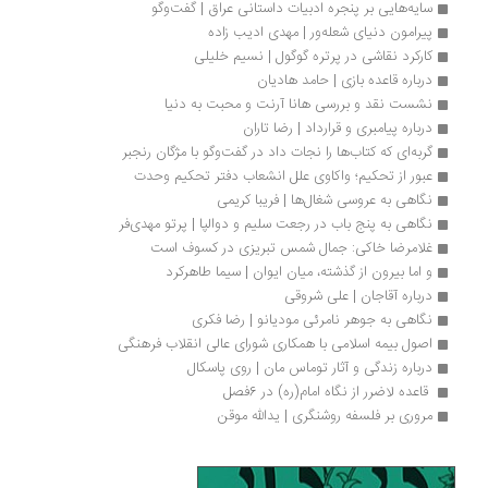
سایه‌هایی بر پنجره ادبیات داستانی عراق | گفت‌وگو
پیرامون دنیای شعله‌ور | مهدی ادیب زاده
کارکرد نقاشی در پرتره گوگول | نسیم خلیلی
درباره قاعده بازی | حامد هادیان
نشست نقد و بررسی هانا آرنت و محبت به دنیا
درباره پیامبری و قرارداد | رضا تاران
گربه‌ای که کتاب‌ها را نجات داد در گفت‌وگو با مژگان رنجبر
عبور از تحکیم؛ واکاوی علل انشعاب دفتر تحکیم وحدت
نگاهی به عروسی شغال‌ها | فریبا کریمی
نگاهی به پنج باب در رجعت سلیم و دوالپا | پرتو مهدی‌فر
غلامرضا خاکی: جمال شمس تبریزی در کسوف است
و اما بیرون از گذشته، میان ایوان | سیما طاهرکرد
درباره آقاجان | علی شروقی
نگاهی به جوهر نامرئی مودیانو | رضا فکری
اصول بیمه اسلامی با همکاری شورای عالی انقلاب فرهنگی 
درباره زندگی و آثار توماس مان | روی پاسکال
 قاعده لاضرر از نگاه امام(ره) در 6فصل 
مروری بر فلسفه روشنگری | یدالله موقن