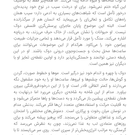
 نوک شاخه‌ها و میوه ادامه پیدا می‌کند. اما همه‌چیز فقط به توصیف
ن گیاه ختم نمی‌شود. برای او درخت سیب در نوع خود پدیده‌ای
خور تأمل است که شباهت‌های بسیاری به آدمی دارد؛ سیب همان
ه‌های تکامل و تعالی‌ای را می‌پیماید که انسان هم از سرگذرانده
ت. البته این موضوع پایان ماجرای پرسش‌گری فلسفی دوک
ست. او حیوانات را نشان می‌کند، از خاک حرف می‌زند، به دریاچه
اره می‌کند، سنگ را مورد تأمل قرار می‌دهد و تمامی جزئیات طبیعتِ
رامون خود را می‌کاود. هرکدام از این موضوعات می‌توانند برای
عت‌ها محل بحث و جست‌وجوی درونی دوک باشند. او در این
بطه دستی توانمند و خستگی‌ناپذیر دارد و اولین نقطه‌ی تمایز او با
گران نیز همین است.
ک با چهره‌ و اندام خود نیز درگیر است. موها و خطوط صورت، گردن
گوش‌ها، حالت چشم‌ها و ابروها، ساعت‌ها او را به خود مشغول نگه
‌دارند و کمتر اتفاقی قادر است او را از این درخودفرورفتگی بیرون
اورد. مدام از این شاخه به شاخه‌ی دیگری می‌پرد اما درنهایت به
ان نقطه‌ی پیشین باز می‌گردد و به دست‌ها و پاها متمرکز می‌شود و
 قابلیت حرکت و استفاده‌های متعدد آن‌ها فکر می‌کند. بدنش مدام
 نوسان میان رخوت و پرکاری است. دمنوش‌های مختلفی را امتحان
‌کند و غذاهای متفاوتی را می‌سنجد. گاه پرهیز پیشه می‌کند و برای
زهای متمادی لب به غذا نمی‌زند، چون به نظرش می‌رسد که
سنگی به مراتب انرژی‌بخش‌تر از سیری است. روی سر می‌ایستد تا با