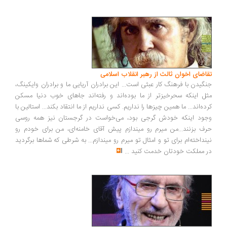
اضای اخوان ثالث از رهبر انقلاب اسلامی
گیدن با فرهنگ کار عبثی است... این برادران آریایی ما و برادران وایکینگ،
ل اینکه سحرخیزتر از ما بوده‌اند و رفته‌اند جاهای خوب دنیا مسکن
ده‌اند... ما همین چیزها را نداریم. کسی نداریم از ما انتقاد بکند... استالین با
ود اینکه خودش گرجی بود، می‌خواست در گرجستان نیز همه روسی
ف بزنند...من میرم رو میندازم پیش آقای خامنه‌ای، من برای خودم رو
نداخته‌ام برای تو و امثال تو میرم رو میندازم... به شرطی که شماها برگردید
 مملکت خودتان خدمت کنید
...