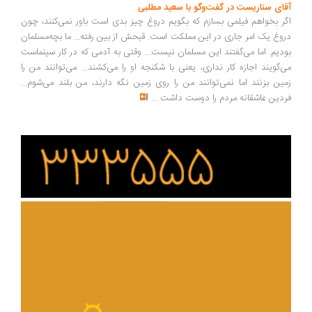
ای سناریست در گفت‌وگو با سعید مطلبی
ر بخواهم فیلمی بسازم که بگویم دروغ چیز بدی است باور نمی‌کنند، چون
وغ یک امر جاری در این مملکت است. قبحش از بین رفته... ما بچه‌مسلمان
دیم. اما می‌گفتند این مسلمان نیست... وقتی به آدمی که در کار سینماست
‌گویند اجازه کار نداری، یعنی با شکنجه او را می‌کشند... می‌توانند من را
ین بزنند اما نمی‌توانند من را روی زمین نگه دارند، من بلند می‌شوم...
دین عاشقانه مردم را دوست داشت
...