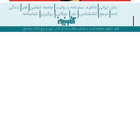
رمان ایرانی
خاطره، سفرنامه و روایت
جامعه شناسی
هنر
زندگی
نامه
مرجع
کتابشناسی
نقد
بایگانی
پیگیری
شناسنامه
کلیه حقوق محفوظ است و بازنشر مطالب با ذکر
کتاب نیوز
و درج لینک، بلامانع .