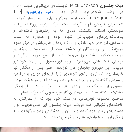
یک جکسون
[Mick Jackson] نویسنده‌ی بریتانیایی متولد 1966،
 نوشتن شاخص‌ترین اثرش یعنی «
مرد زیرزمینی
» [The
Underground Man] که جایزه من‌بوکر را برای او به ارمغان آورد، از
صیتی تاریخی الهام گرفته است؛ دوک پنجم پورتلند، ویلیام
وندیش اسکات بنتیکت، مردی که به رفتارهای نامتعارف و
عت‌گذاری‌های عجیب‌اش شهره بوده و همواره به سبب
سفه‌پردازی‌های حیرت‌انگیز و سبک زندگی غریب‌اش در مرکز توجه
ریخ‌نگاران و نویسندگان قرار داشته است. او البته خود از این‌که زیر
ه‌بینِ دیگران باشد احراز می‌کرد، اغلب از جمع دوری می‌گزید و
مانی به خانه‌اش نمی‌پذیرفت و به طور معمول سر در لاک خود فرو
‌برد. این چهره‌ی جنجالیِ قرن نوزدهم، حتی پس از مرگش نیز
رساز بود. کسانی با ارائه‌ی شواهدی از زندگی‌های موازیِ او در لندن
سیدنی گفته‌اند و زن بیوه‌ای هم مدعی بوده که او در هیئت مردی
مولی (و نه یک نجیب‌زاده‌ی اهل پورتلند)، سال‌ها با او زندگی
ترک داشته است. اما مهم‌ترین کار غیرمعمولی که دوک انجام داد،
ختن مجموعه تونل‌هایی در ملک خود بود که از عمارتش به
اقک‌های نگهبانی ختم می‌شد. میک جکسون این عمل عجیب او را
تمایه‌ی رمان خود کرده و در آن با موشکافیِ وسواس‌گونه‌ای، به
دگی این اشراف‌زاده‌ی اهل ناتینگهام پرداخته است.