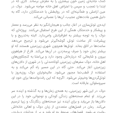
ک جاذبه‌ی زمین خون بیشتری را به مغزش برساند. کاری که در
تدا با تعجب و سپس با اعتراض اهل خانه مواجه می‌شود. دوک در
ن آرامش و طمأنینه‌ای که در روابطش با خدمتکاران دارد، گاه به
یل همین عادت‌های عجیب، آن‌ها را عصبانی می‌کند.
ده‌ی تونل‌سازی در آغاز، جالب و هیجان‌انگیز به نظر می‌رسد و معمار
پیشکار و خدمتکار، همگی از این طرح استقبال می‌کنند. پروژه‌ای که
ک را به توجه بیشتر به اطرافیانش وامی‌دارد. البته به‌تدریج و با
شرفت کارِ ساخت تونل، گوشه‌گیرتر می‌شود و ترجیح می‌دهد
عت‌ها در اتاق بماند. تونل‌ها هم‌چون شهری زیرزمینی هستند که او
شتر زمان خود را صرف پرسه‌زدن در آن‌ها می‌کند. فارغ از هیاهوی
رون و شایعاتی که درباره‌اش وجود دارد و بی‌اعتنا به کنجکاوی‌های
ل خانه، دوک سفرهای زیرزمینی کوتاه‌مدتی را در شهری از دالان‌های
رزمینی آغاز می‌کند. حتی گاه در این مسیر راه گم می‌کند و به
تفاده از قطب‌نما مجبور می‌شود. مالیخولیای دوک روزبه‌روز با
نل‌گردی‌ها وخیم‌تر می‌شود. اگرچه که این رفت‌وآمدها برای خودِ او،
روسلوکی عارفانه است.
ک در این شهر زیرزمینی، به همه‌ی زمان‌ها و به گذشته و آینده سر
‌زند. او تمام صحنه‌های زندگی کودکی و نوجوانی خود را در این
لان‌ها باز می‌یابد و برای آینده نیز صحنه‌های رنگارنگ و زیبا ترسیم
‌کند. رمان در فصل‌های متعددی از زبان دوک و اهالی خانه‌اش
ایت می‌شود. فصل‌های مربوط به او بلند و پر از جزئیات درباره‌ی