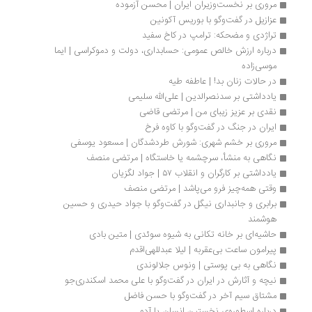
مروری بر نخست‌وزیران ایران | محسن آزموده
عزازیل در گفت‌وگو با بوریس آکونین
تراژدی و مضحکه: ترامپ در کاخ سفید
درباره ارزش خالص عمومی: حسابداری، دولت و دموکراسی | ایما 
موسی‌زاده
در حالات زنان بد! | عاطفه طیه
یادداشتی بر سدنصرالدین | علی‌الله سلیمی
نقدی بر عزیز زیبای من | مرتضی قاضی
ایران در جنگ در گفت‌وگو با کاوه فرخ 
مروری بر خشم شهری: شورش طرد‌شدگان | مسعود یوسفی
نگاهی به منشأ، سرچشمه یا خاستگاه | مرتضی منصف
یادداشتی بر کارگران و انقلاب ۵۷ | جواد لگزیان
وقتی همه‌چیز فرو می‌پاشد | مرتضی منصف
برابری و جانبداری نیگل در گفت‌وگو با جواد حیدری و حسین 
هوشمند
حاشیه‌ای بر خانه تکانی به شیوه سوئدی | متین بادی
پیرامون ساعت بی‌عقربه | لیلا عبدللهی‌اقدم
نگاهی به بی پوستی | ونوس جلالوندی
نیچه‌ و آثارش در ایران در گفت‌وگو با علی محمد اسکندری‌جو
مشتاق سیم آخر در گفت‌وگو با حسن فاضل
درباره اسطوره‌ی نخستین انسان یا آدم 