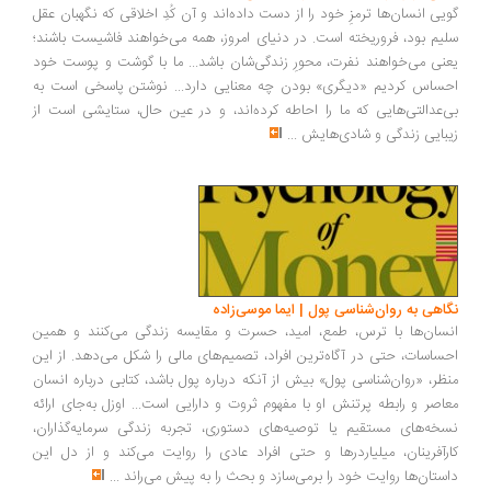
یی انسان‌ها ترمزِ خود را از دست داده‌اند و آن کُدِ اخلاقی که نگهبان عقل
یم بود، فروریخته است. در دنیای امروز، همه می‌خواهند فاشیست باشند؛
نی می‌خواهند نفرت، محورِ زندگی‌شان باشد... ما با گوشت و پوست خود
ساس کردیم «دیگری» بودن چه معنایی دارد... نوشتن پاسخی است به
‌عدالتی‌هایی که ما را احاطه کرده‌اند، و در عین حال، ستایشی است از
بایی زندگی و شادی‌هایش
...
اهی به روان‌شناسی پول | ایما موسی‌زاده
سان‌ها با ترس، طمع، امید، حسرت و مقایسه زندگی می‌کنند و همین
ساسات، حتی در آگاه‌ترین افراد، تصمیم‌های مالی را شکل می‌دهد. از این
ظر، «روان‌شناسی پول» بیش از آنکه درباره پول باشد، کتابی درباره انسان
اصر و رابطه پرتنش او با مفهوم ثروت و دارایی است... اوزل به‌جای ارائه
خه‌های مستقیم یا توصیه‌های دستوری، تجربه زندگی سرمایه‌گذاران،
رآفرینان، میلیاردرها و حتی افراد عادی را روایت می‌کند و از دل این
ستان‌ها روایت خود را برمی‌سازد و بحث را به پیش می‌راند
...