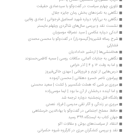
تئوری چهارم سیاست در گفت‌وگو با سیدصادق حقیقت
نگاهی به نامزدهای بخش رمان جایزه جلال
نگاهی به بی‌آرام؛ درباره شهید اسماعیل فرجوانی | صادق وفایی
نشست نقد و بررسی سال‌های شاگردی ویلهلم مایستر
اندکی درباره عکاسی | سید نصرالله موسویان
شرح رساله قشیریه(گیسودراز) در گفت‌وگو با محسن محمدی 
فشارکی
هخامنشی‌ها | اردشیر خدادادیان
نگاهی به جنایات آلمانی، مکافات روسی | سمیه کاظمی‌حسنوند
و اما به وقت ۱۶ و ۴ | آذر خزاعی
درس‌هایی از تورم و فروپاشی | مهدی خاکی‌فیروز
پیرامون ناصر خسرو دهقانی | محسن آزموده
مروری بر شبی که هملت شکسپیر را کشت | سعید محسنی
و اما آینده درخشان از آن ما بود | ایما موسی‌زاده 
باشگاه قتل پنجشنبه دوباره ترجمه شد
مروری بر زندگی و آثار تقی مدرسی | فرزاد نعمتی
حافظ: مصلح اجتماعی در گفت‌وگو با بهاءالدین خرمشاهی
جهان کتاب به ایستگاه 399 رسید
انتقاد از سیاست‌های بوش و مقالات اکو
نقد و بررسی کنشگران مرزی در کارگروه شیوه حکمرانی