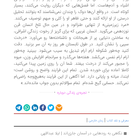
یاء و آدم‌هاست. اما فصل‌هایی که دیگران روایت می‌کنند، بسیار
تاه است. در واقع آن‌ها دوک را چندان نمی‌شناسند که بتوانند تحلیل
ستی از او ارائه کنند و حتی ظاهر او را کلی و مبهم توصیف می‌کنند.
رد زیرزمینی» از تنهایی طنزآلود و در عین حال تلخِ انسان قرن
زدهمی می‌گوید. انسان غریبی که برای گریز از رخوت زندگیِ اشرافی،
 ساختن دنیایی پر از هیجانات و ناشناخته‌ها رو می‌آورد: «درخت
بی را نشان کنید. در طول تابستان هر روز به آن سر بزنید. دقت
ید چه‌طور شکوفه آرام آرام تبدیل به سیب می‌شود. ببینید چه‌طور
ام آرام نفس می‌کشد. هفته‌ها می‌گذرد و سرانجام افزایش وزن، میوه
 مجبور می‌کند از درخت بیفتد. شما آن را روی زمین پیدا می‌کنید،
ملا آماده برای خورده شدن. تمام این فرآیند واضح و روشن است؛
تدا، میانه و پایانی دارد. اما آگاهی از این فرآیند به‌هیچ‌وجه راضی‌ام
ی‌کند. حسابی گیج شده‌ام. تمام سؤالاتم بدون جواب مانده‌اند.»
.
.
...............
..............
تجربه‌ی زندگی دوباره
|
|
رفی و نقد کتاب
رمان خارجی
نگاهی به رودهایی در آسمان جاری‌اند | لیلا عبداللهی