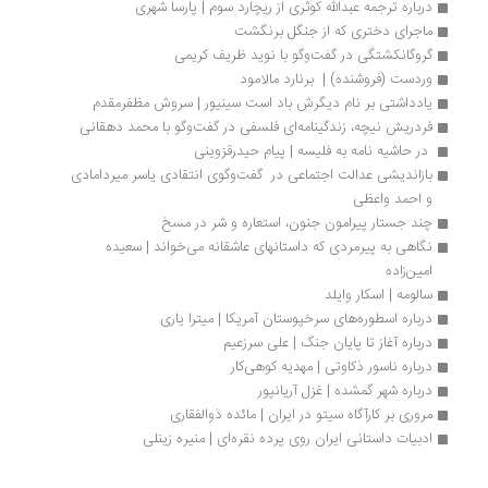
درباره ترجمه عبدالله کوثری از ریچارد سوم | پارسا شهری
ماجرای دختری که از جنگل برنگشت
گروگانکشتگی در گفت‌وگو با نوید ظریف کریمی
وردست (فروشنده) |  برنارد مالامود
یادداشتی بر نام دیگرش باد است سینیور | سروش مظفرمقدم
فردریش نیچه، زندگینامه‌ای فلسفی در گفت‌وگو با محمد دهقانی
 در حاشیه نامه به فلیسه | پیام حیدرقزوینی
بازاندیشی عدالت اجتماعی در  گفت‌وگوی انتقادی یاسر میردامادی 
و احمد واعظی
چند جستار پیرامون جنون، استعاره و شر در مسخ
نگاهی به پیرمردی که داستانهای عاشقانه می‌خواند | سعیده 
امین‌زاده
سالومه | اسکار وایلد 
درباره اسطوره‌های سرخپوستان آمریکا | میترا یاری
درباره آغاز تا پایان جنگ | علی سرزعیم
درباره ناسور ذکاوتی | مهدیه کوهی‌کار
درباره شهر گمشده | غزل آریانپور
مروری بر کارآگاه سیتو در ایران | مائده ذوالفقاری
ادبیات داستانی ایران روی پرده نقره‌ای | منیره زینلی