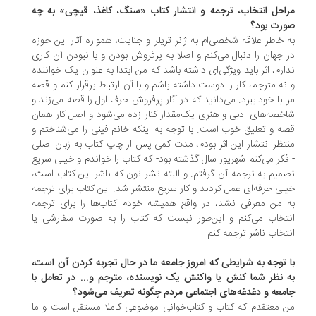
احل انتخاب، ترجمه و انتشار کتاب «سنگ، کاغذ، قیچی» به چه
رت بود؟
 خاطر علاقه شخصی‌ام به ژانر تریلر و جنایت، همواره آثار این حوزه
 جهان را دنبال می‌کنم و اصلا به پرفروش بودن و یا نبودن آن کاری
ارم، اثر باید ویژگی‌ای داشته باشد که من ابتدا به عنوان یک خواننده
نه مترجم، کار را دوست داشته باشم و با آن ارتباط برقرار کنم و قصه
ا با خود ببرد. می‌دانید که در آثار پرفروش حرف اول را قصه می‌زند و
خصه‌های ادبی و هنری یک‌مقدار کنار زده می‌شود و اصل کار همان
ه و تعلیق خوب است. با توجه به اینکه خانم فینی را می‌شناختم و
تظر انتشار این اثر بودم، مدت کمی پس از چاپ کتاب به زبان اصلی
فکر می‌کنم شهریور سال گذشته بود- که کتاب را خواندم و خیلی سریع
میم به ترجمه آن گرفتم. و البته نشر نون که ناشر این کتاب است،
لی حرفه‌ای عمل کردند و کار سریع منتشر شد. این کتاب برای ترجمه
 من معرفی نشد، در واقع همیشه خودم کتاب‌ها را برای ترجمه
تخاب می‌کنم و این‌طور نیست که کتاب را به صورت سفارشی یا
تخاب ناشر ترجمه کنم.
 توجه به شرایطی که امروز جامعه ما در حال تجربه کردن آن است،
 نظر شما کنش یا واکنش یک نویسنده، مترجم و... در تعامل با
معه و دغدغه‌های اجتماعی مردم چگونه تعریف می‌شود؟
 معتقدم که کتاب و کتاب‌خوانی موضوعی کاملا مستقل است و ما