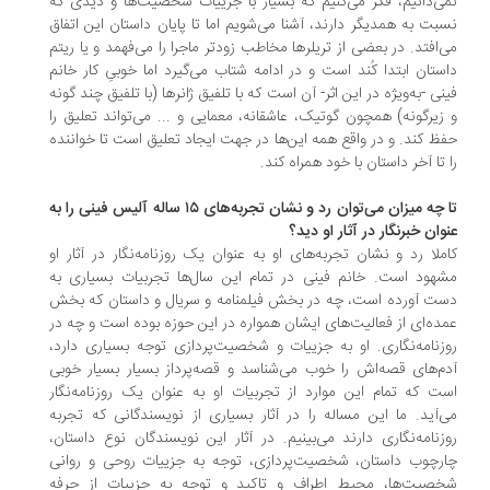
ی‌دانیم، فکر می‌کنیم که بسیار با جزییات شخصیت‌ها و دیدی که
بت به همدیگر دارند، آشنا می‌شویم اما تا پایان داستان این اتفاق
‌افتد. در بعضی از تریلرها مخاطب زودتر ماجرا را می‌فهمد و یا ریتم
ستان ابتدا کُند است و در ادامه شتاب می‌گیرد اما خوبیِ کار خانم
نی -به‌ویژه در این اثر- آن است که با تلفیق ژانرها (با تلفیق چند گونه
زیرگونه) همچون گوتیک، عاشقانه، معمایی و ... می‌تواند تعلیق را
ظ کند. و در واقع همه این‌ها در جهت ایجاد تعلیق است تا خواننده
 تا آخر داستان با خود همراه کند.
تا چه میزان می‌توان رد و نشان تجربه‌های ۱۵ ساله‌ آلیس فینی را به
وان خبرنگار در آثار او دید؟
ملا رد و نشان تجربه‌های او به عنوان یک روزنامه‌نگار در آثار او
هود است. خانم فینی در تمام این سال‌ها تجربیات بسیاری به
ت آورده است، چه در بخش فیلمنامه و سریال و داستان که بخش
ده‌ای از فعالیت‌های ایشان همواره در این حوزه بوده است و چه در
زنامه‌نگاری. او به جزییات و شخصیت‌پردازی توجه بسیاری دارد،
م‌های قصه‌اش را خوب می‌شناسد و قصه‌پرداز بسیار بسیار خوبی
ت که تمام این موارد از تجربیات او به عنوان یک روزنامه‌نگار
‌آید. ما این مساله را در آثار بسیاری از نویسندگانی که تجربه
زنامه‌نگاری دارند می‌بینیم. در آثار این نویسندگان نوع داستان،
رچوب داستان، شخصیت‌پردازی، توجه به جزییات روحی و روانی
صیت‌ها، محیط اطراف و تاکید و توجه به جزییات از حرفه