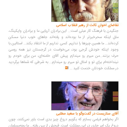
اضای اخوان ثالث از رهبر انقلاب اسلامی
گیدن با فرهنگ کار عبثی است... این برادران آریایی ما و برادران وایکینگ،
ل اینکه سحرخیزتر از ما بوده‌اند و رفته‌اند جاهای خوب دنیا مسکن
ده‌اند... ما همین چیزها را نداریم. کسی نداریم از ما انتقاد بکند... استالین با
ود اینکه خودش گرجی بود، می‌خواست در گرجستان نیز همه روسی
ف بزنند...من میرم رو میندازم پیش آقای خامنه‌ای، من برای خودم رو
نداخته‌ام برای تو و امثال تو میرم رو میندازم... به شرطی که شماها برگردید
 مملکت خودتان خدمت کنید
...
ای سناریست در گفت‌وگو با سعید مطلبی
ر بخواهم فیلمی بسازم که بگویم دروغ چیز بدی است باور نمی‌کنند، چون
وغ یک امر جاری در این مملکت است. قبحش از بین رفته... ما بچه‌مسلمان