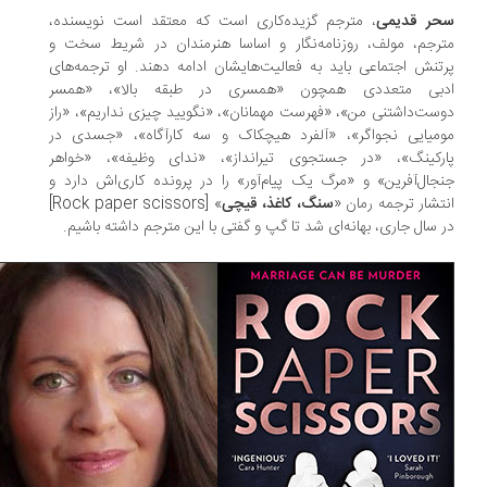
ر قدیمی
، مترجم گزیده‌کاری ا‌ست که معتقد است نویسنده،
رجم، مولف، روزنامه‌‌نگار و اساسا هنرمندان در شریط سخت و
تنش اجتماعی باید به فعالیت‌هایشان ادامه دهند. او ترجمه‌های
بی متعددی همچون «همسری در طبقه بالا»، «همسر
ست‌داشتنی من»، «فهرست مهمانان»، «نگویید چیزی نداریم»، «راز
میایی نجواگر»، «آلفرد هیچکاک و سه کارآگاه»، «جسدی در
رکینگ»، «در جستجوی تیرانداز»، «ندای وظیفه»، «خواهر
جال‌آفرین» و «مرگ یک پیام‌آور» را در پرونده کاری‌اش دارد و
تشار ترجمه رمان «
سنگ، کاغذ، قیچی
» [Rock paper scissors]
 سال جاری، بهانه‌ای شد تا گپ و گفتی با این مترجم داشته باشیم.