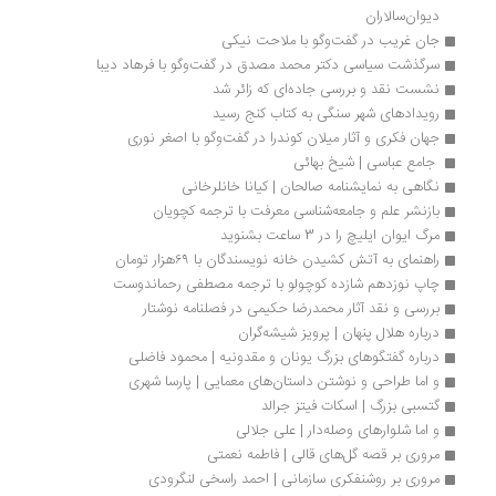
دیوان‌سالاران
جان غریب در گفت‌وگو با ملاحت نیکی
سرگذشت سیاسی دکتر محمد مصدق در گفت‌وگو با فرهاد دیبا
نشست نقد و بررسی جاده‌ای که زائر شد
رویدادهای شهر سنگی به کتاب کنج رسید
جهان فکری و آثار میلان کوندرا در گفت‌وگو با اصغر نوری 
 جامع عباسی | شیخ بهائی
نگاهی به نمایشنامه صالحان | کیانا خانلرخانی
بازنشر علم و جامعه‌شناسی معرفت با ترجمه کچویان
مرگ ایوان ایلیچ را در 3 ساعت بشنوید
راهنمای به آتش کشیدن خانه‌ نویسندگان با ۶۹هزار تومان
چاپ نوزدهم شازده کوچولو با ترجمه مصطفی رحماندوست
بررسی و نقد آثار محمدرضا حکیمی در فصلنامه نوشتار
درباره هلال پنهان | پرویز شیشه‌گران
درباره گفتگوهای بزرگ یونان و مقدونیه | محمود فاضلی
و اما طراحی و نوشتن داستان‌های معمایی | پارسا شهری
گتسبی بزرگ | اسکات فیتز جرالد
و اما شلوارهای وصله‌دار | علی جلالی
مروری بر قصه گل‌های قالی | فاطمه نعمتی
مروری بر روشنفکری سازمانی | احمد راسخی لنگرودی