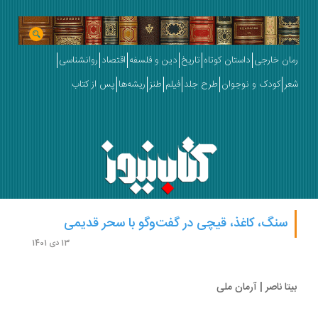
ان خارجی
داستان کوتاه
تاریخ
دین و فلسفه
اقتصاد
روانشناسی
ر
کودک و نوجوان
طرح جلد
فیلم
طنز
ریشه‌ها
پس از کتاب
سنگ، کاغذ، قیچی در گفت‌وگو با سحر قدیمی
13 دی 1401
تا ناصر | آرمان ملی