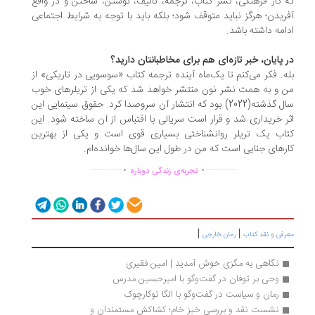
 کار فرهنگی، نشر کتاب، ترجمه، تالیف، نوشتن، ساختن و در واقع
ریدن؛ هرگز نباید متوقف شود؛ بلکه باید با توجه به شرایط اجتماعی
امه داشته باشد.
 پایان، خبر تازه‌ای هم برای مخاطبانتان دارید؟
ه. فکر می‌کنم تا یک‌ماه آینده ترجمه کتاب «سوسویی در تاریکی» از
 و به همت نشر نون منتشر خواهد شد که یکی از تریلرهای خوب
سال گذشته(2022) بود که انتشار آن سروصدا کرد. حقوق سینمایی این
ر خریداری شد و قرار است سریالی با اقتباس از آن ساخته شود. این
اب یک تریلر روانشناختی بسیاری قوی است و یکی از بهترین
رهای جنایی‌ است که من در طول این سال‌ها خوانده‌ام.
.
.
...............
..............
تجربه‌ی زندگی دوباره
|
|
رفی و نقد کتاب
رمان خارجی
نگاهی به مگزی خوش آمدید | امین فقیری
وحی بر توفان در گفت‌وگو با امیرحسین مدرس
رمان و سیاست در گفت‌وگو با الگا توکارچوک
نشست نقد و بررسی خیز خام؛ کشاکش مستمندان و 