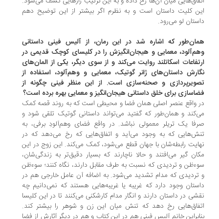
فاق‌هایی میان آن‌ها رخ داده و به این ترتیب رازهایی کشف می‌شود.
ن کلیت داستان است و به نظرم اگر بیشتر از این توضیح دهم
ستان لو می‌رود.
ان‌طور که اشاره شد در این رمان، از آلیس فینی داستانی
م‌آلود، معمایی و هیجان‌انگیزش را در کلیسای کوچک قدیمی در
تفاعات اسکاتلند روایت می‌کند و از سوی دیگر، یکی از المان‌های
ارش داستان‌های ژانر گوتیک، معمایی و وهم‌آلود، استفاده از
ویرپردازی و صحنه‌سازی است. از این منظر فینی چگونه از
اسازی برای خلق داستانی هیجان‌انگیز و معمایی بهره برده است؟
 واقع عنصر اصلی همان فضا و محیطی است که به روند قصه کمک
‌کند و همان‌طور که گفتید می‌تواند داستانی گوتیک تلقی شود و
فا یک تریلر معمولی نباشد. در واقع فضای وهم‌آلودِ برفی، به
ش‌هایی که به وجود می‌آید و اتفاق‌هایی که رخ می‌دهد که در
ایت رابطه‌شان با جهان قطع می‌شود، کمک می‌کند. این زوج در این
ان گیر می‌افتند و حالا ناچارند که بسیار دقیق‌تر به زندگی‌شان،
ءظن و تردیدی که نسبت به طرف مقابل دارند، نگاه کنند؛ سوءظن
تردیدی که مدام تشدید می‌شود. به اضافه آن عامل خارجی هم در
ستان وجود دارد که غریبه یا غریبه‌هایی هستند که نمی‌دانیم چه
شی در داستان دارند و انگار مدام کارشکنی می‌کنند تا در این کلیسا
فاق‌هایی رخ دهد که تنش میان این زن و شوهر را بیشتر کند.
ابراین خانم آلیس فینی هم در این کتاب و هم در دیگر آثارش از فضا