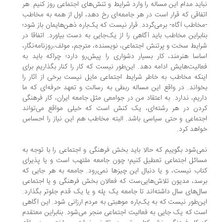
اید مدام این مساله را وارد شرایط و تنش‌های اجتماعی روز کنیم. هر
فاقی که قرار است در هر جامعه‌ای رخ دهد، اول از همه به مخاطب
خاطب آگاه- برمی‌گردد. قرار نیست که یک‌باره ذهن‌هایمان باز شود؛
ابراین مخاطب باید آگاهی را از یک‌جایی به دست بیاورد. اتفاقا در
ایط سخت و پرتنش اجتماعی، نویسنده، مترجم، مولف،روزنامه‌‌نگار،
اسا هنرمند، کار بسیار دشواری را پیش‌رو دارد؛ چراکه باید به
الیت‌هایش ادامه دهد. این‌طور نیست که کار را کنار بگذاریم برای
نکه مخاطب به خاطر شرایط اجتماعی مایل نیست برخی از آثار را
واند. در واقع این مساله ربطی به رسالت و تعهد حرفه‌ای که ما
ریم، ندارد. به اعتقاد من در جوامعی مثل جامعه ایران، کار فرهنگی
دن در هر رشته‌ای، یک کنش است که خیلی مواقع می‌تواند
تماعی و حتی سیاسی باشد. البته مخاطب هم این نیاز را احساس
اهد کرد.
ی‌شود بگوییم که حالا باید بخش فرهنگی و اجتماعی را با توجه به
ائل اجتماعی تعطیل کنیم؛ چون جامعه ملتهب است و یا پذیرای
اب نیست، و یا دنبال این چیزها نمی‌رود. جامعه به هر جایی که
سد، مدیون تلاش‌هایی‌ست که فعالان بخش فرهنگی و یا اجتماعی
ل‌های سال داشته‌اند تا جامعه یک پله و یا یک قدم جلوتر بگذارد.
ن‌طور نیست که به یک‌باره موهبتی به مردم ارزانی شود. این آگاهی
ست که یک جایی به فعالیت اجتماعی منجر می‌شود. بنابراین معتقدم