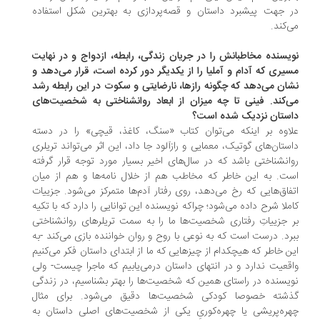
 جهت پیشبرد داستان و قصه‌پردازی به بهترین شکل استفاده
‌کند.
یسنده مخاطبانش را در جریان زندگی، رابطه، ازدواج و در نهایت
یری که آدام و آملیا را از یکدیگر دور کرده است، قرار می‌دهد و
ان می‌دهد که چگونه رازها، نارضایتی و سکوت در این رابطه رشد
‌کند. فینی تا چه میزان از ابعاد روانشناختی به شخصیت‌های
ستان نزدیک شده است؟
اوه بر اینکه می‌توان کتاب «سنگ، کاغذ، قیچی» را در دسته
ستان‌های گوتیک، معمایی و رازآلود جا داد، این اثر می‌تواند تریلری
انشناختی باشد که در سال‌های اخیر بسیار مورد توجه قرار گرفته
ت. به این خاطر که مخاطب هم از خلال نامه‌ها و هم از میان
فاق‌هایی که رخ می‌دهد، روی رفتار آدم‌ها متمرکز می‌شود. جزییات
ملا شرح داده می‌شود؛ چراکه نویسنده این توانایی را دارد که با تکیه
 جزییاتِ رفتاری شخصیت‌ها ما را به سمت تریلرهای روانشناختی
رد. درست است که به نوعی با روح و روان خواننده بازی می‌کند -به
ن خاطر که هیچکدام از چیزهایی که ما از ابتدای داستان فکر می‌کنیم
قعیت ندارد و در انتهای داستان درمی‌یابیم که ماجرا چیست- ولی
یسنده در راستای همین که شخصیت‌ها را بهتر بشناسیم، در زندگی
شته خصوصا کودکی شخصیت‌ها دقیق می‌شود. برای مثال
ره‌پریشی یا چهره‌کوریِ یکی از شخصیت‌های اصلی داستان به