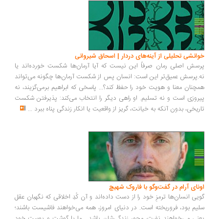
انشی تحلیلی از آینه‌های دردار | اسحاق شیروانی
سش اصلی رمان صرفاً این نیست که آیا آرمان‌ها شکست خورده‌اند یا
.پرسش عمیق‌تر این است: انسان پس از شکست آرمان‌ها چگونه می‌تواند
چنان معنا و هویت خود را حفظ کند؟... پاسخی که ابراهیم برمی‌گزیند، نه
روزی است و نه تسلیم. او راهی دیگر را انتخاب می‌کند: پذیرفتن شکست
ریخی، بدون آنکه به خیانت، گریز از واقعیت یا انکار زندگی پناه ببرد
...
ونای آرام در گفت‌وگو با فاروک شهیچ
یی انسان‌ها ترمزِ خود را از دست داده‌اند و آن کُدِ اخلاقی که نگهبان عقل
یم بود، فروریخته است. در دنیای امروز، همه می‌خواهند فاشیست باشند؛
نی می‌خواهند نفرت، محورِ زندگی‌شان باشد... ما با گوشت و پوست خود