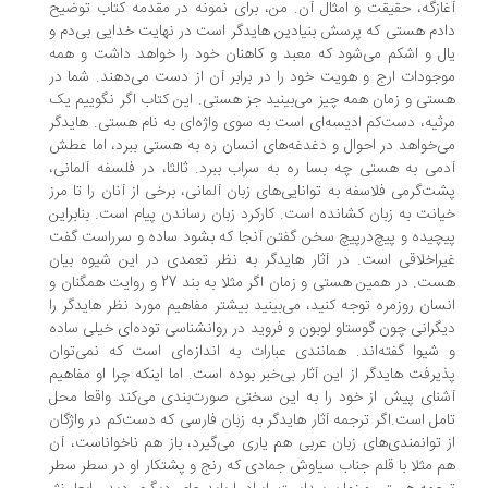
ازگه، حقیقت و امثال آن. من، برای نمونه در مقدمه کتاب توضیح
دم هستی که پرسش بنیادین هایدگر است در نهایت خدایی بی‌دم و
ل و اشکم می‌شود که معبد و کاهنان خود را خواهد داشت و همه
جودات ارج و هویت خود را در برابر آن از دست می‌دهند. شما در
تی و زمان همه ‌چیز می‌بینید جز هستی. این کتاب اگر نگوییم یک
ثیه، دست‌کم ادیسه‌ای است به سوی واژه‌ای به نام هستی. هایدگر
‌خواهد در احوال و دغدغه‌های انسان ره به هستی ببرد، اما عطش
می به هستی چه بسا ره به سراب ببرد. ثالثا، در فلسفه آلمانی،
ت‌گرمی فلاسفه به توانایی‌های زبان آلمانی، برخی از آنان را تا مرز
انت به زبان کشانده است. کارکرد زبان رساندن پیام است. بنابراین
چیده و پیچ‌درپیچ سخن گفتن آنجا که بشود ساده‌ و سرراست گفت
راخلاقی است. در آثار هایدگر به نظر تعمدی در این شیوه بیان
هست. در همین هستی ‌و زمان اگر مثلا به بند 27 و روایت همگنان و
سان روزمره توجه کنید، می‌بینید بیشتر مفاهیم مورد نظر هایدگر را
گرانی چون گوستاو لوبون و فروید در روانشناسی توده‌ای خیلی ساده
شیوا گفته‌اند. همانندی عبارات به اندازه‌ای است که نمی‌توان
یرفت هایدگر از این آثار بی‌خبر بوده است. اما اینکه چرا او مفاهیم
نای پیش از خود را به این سختی صورت‌بندی می‌کند واقعا محل
مل است.اگر ترجمه آثار هایدگر به زبان فارسی که دست‌کم در واژگان
 توانمندی‌های زبان عربی هم یاری می‌گیرد، باز هم ناخواناست، آن
 مثلا با قلم جناب سیاوش جمادی که رنج و پشتکار او در سطر سطر