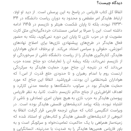
دگاه چیست؟
فاقا کل کتاب فاریاس در پاسخ به این پرسش است. از دید او اولا،
ارتباط هایدگر امر مقطعی و محدود به دوران ریاست دانشگاه در 34
-1933 نبوده، بلکه تا پایان شکست هیتلر و نازیسم در 1945 ادامه
شته است. این را صرفا بر اساس مستندات خرده‌گیرانه‌ای مثل کارت
ویت او در حزب نازی تا پایان این دوره نمی‌گوید، بلکه به حضور
ال هایدگر در طرح‌های پیشنهادی نازی‌ها برای اصلاح نهادهای
وزشی، حقوقی و سیاسی استناد می‌کند. او برخلاف ادعای هواداران
یدگر، کناره‌گیری هایدگر را از ریاست دانشگاه ناشی از سرخوردگی او
 نازیسم نمی‌داند، بلکه ریشه آن را تعارضات دو جناح عمده حزب
‌داند که در نتیجه آن جناح مورد حمایت هایدگر به سرکردگی
نست روم با اعدام رهبران و تا حدودی خلع قدرت از اس.آ که
اداران شبه‌نظامی آن بودند، فروپاشید. اتفاقا این جناح که مورد
ایت هایدگر بود در سرکوب دانشگاه‌ها و جامعه مدنی کارکرد و
داف افراطی‌تری از جناج حاکم نازیسم داشت. ثانیا، به نظر فاریاس
وستن هایدگر به حزب نازی به هیچ عنوان امری تصادفی و ناشی از
تباه نبوده، بلکه پیامد اندیشه‌های فلسفی هایدگر بوده است. در
راست انگلیسی کتاب که مبنای ترجمه فارسی قرار گرفت اتفاقا به
بوهی از اندیشه‌های فلسفی هایدگر و کتاب‌های او استناد شده که
ینه‌ساز همراهی با یک حاکمیت تمامیت‌خواه و سرکوبگر است و به
ور فاریاس همین‌ها هایدگر را به ضدیت با مدرنیته، انسانگرایی و