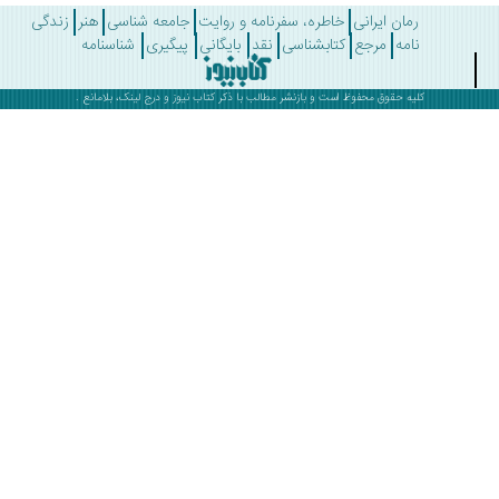
رمان ایرانی
خاطره، سفرنامه و روایت
جامعه شناسی
هنر
زندگی
نامه
مرجع
کتابشناسی
نقد
بایگانی
پیگیری
شناسنامه
کلیه حقوق محفوظ است و بازنشر مطالب با ذکر
کتاب نیوز
و درج لینک، بلامانع .