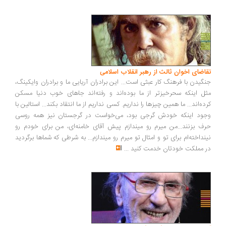
اضای اخوان ثالث از رهبر انقلاب اسلامی
گیدن با فرهنگ کار عبثی است... این برادران آریایی ما و برادران وایکینگ،
ل اینکه سحرخیزتر از ما بوده‌اند و رفته‌اند جاهای خوب دنیا مسکن
ده‌اند... ما همین چیزها را نداریم. کسی نداریم از ما انتقاد بکند... استالین با
ود اینکه خودش گرجی بود، می‌خواست در گرجستان نیز همه روسی
ف بزنند...من میرم رو میندازم پیش آقای خامنه‌ای، من برای خودم رو
نداخته‌ام برای تو و امثال تو میرم رو میندازم... به شرطی که شماها برگردید
 مملکت خودتان خدمت کنید
...