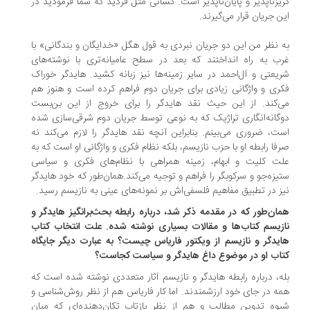
یزناپذیر و پایان‌ناپذیر است. کسانی مثل فردید که شما فرمودید در
ن جریان قرار می‌گیرند.
 نظر من این دو جریان نبردی به قول هگل «خدایگان و بندگانی» با
ب به راه انداختند که بعد در سطح عامیانه‌تری با نوشته‌های
یعتی و آل‌احمد در سایر زمینه‌ها نیز زبانه کشید. هایدگر خوراک
ری و واژگانی زیادی برای جریان دوم فراهم کرده است و هنوز هم
‌کند. از این حیث نقد هایدگر را برای خروج از این بن‌بست
گانه‌انگاری تراژیک که به ‌نوعی توسط جریان دوم شرقی‌سازی شده
ت، ضروری می‌بینم. بنابراین آنچه نقد هایدگر را لازم می‌کند نه
فا رابطه او با حزب نازیسم، بلکه نظام فکری و واژگانی او است که به
ت کلیت و ابهام، زمینه همراهی با نظام‌های فکری و سیاسی
یزه‌جو و سرکوبگر را فراهم و توجیه می‌کند.همان‌طور که خود هایدگر
ز در تطبیق مفاهیم فلسفی‌اش بر نمونه‌ها‌ی عینی به نازیسم رسید.
مان‌طور که در مقدمه ذکر شد، درباره رابطه بحث‌برانگیز هایدگر و
زیسم کتاب‌ها و مقالات بسیاری نوشته شده. علت انتخاب کتاب
یدگر و نازیسم از ویکتور فاریاس چیست؟ به عبارت دیگر جایگاه
اب او در موضوع داغ هایدگر و سیاست کجاست؟
ه، درباره رابطه هایدگر و نازیسم آثار متعددی نوشته شده است که
ه در جای خود ارزشمندند. اما کار فاریاس هم از نظر روش‌شناسی و
وه تدوین مطالب و هم از نظر بازتابِ تکان‌دهنده‌ای که میان