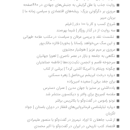
روایت جذب یا علل گرایش به جنبش‌های جهادی در 480صفحه
مروری بر دگرگونی بزرگ: ریشه‌های اقتصادی و سیاسی زمانه ما | 
بریان مییر
شروع کسب و کار با ۱۰۰ دلار | فیلم
سه روایت از در گذار روزگار | شيما بهره‌مند
 نشست نقد و بررسی عرفان و سیاست در مکتب علامه طهرانی
و این سگ می‌خواهد رکسانا را بخورد| فائزه مالک‌پور
مروری بر میم عزیز | هوشیار مجتبوی
نگاهی به جامعه و بازار در عصر ناصری | اهورا جهانیان
سرجوخه قاسم و انجمن نکبت‌زده‌ها | فاطمه صناعتیان
چگونه ویتنام با آمریکا آشتی کرد؟ | برشی از کتاب
درباره درخت ابریشم بی‌حاصل | زهره مسکنی
برای جغد برفی | سعیده امین‌زاده
یادداشتی بر ستیز با جهان مدرن | عمران دسترس
مقدمه کمبریج برای والتر و دیکنسون منتشر شد
نونو راموس در گفت‌وگو با بئاتریس براشر
درباره تبارشناسی فرمانروایی‌های قفقاز در دوران باستان | جواد 
لگزیان
از شب جاهلان تا اوراد نیمروز در گفت‌وگو با منصور علیمرادی
اقتصاد کتب تاریخی در ایران در گفت‌وگو با اکبر محمدی 