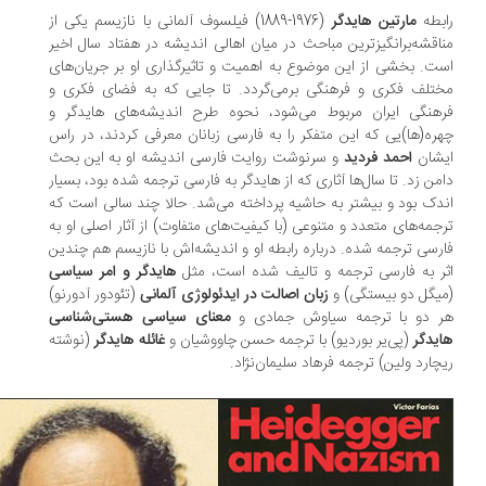
بطه
مارتین هایدگر
(1976-1889) فیلسوف آلمانی با نازیسم یکی از
اقشه‌برانگیزترین مباحث در میان اهالی اندیشه در هفتاد سال اخیر
ت. بخشی از این موضوع به اهمیت و تاثیرگذاری او بر جریان‌های
تلف فکری و فرهنگی برمی‌گردد. تا جایی که به فضای فکری و
هنگی ایران مربوط می‌شود، نحوه طرح اندیشه‌های هایدگر و
ره(ها)یی که این متفکر را به فارسی زبانان معرفی کردند، در راس
شان
احمد فردید
و سرنوشت روایت فارسی اندیشه او به این بحث
من زد. تا سال‌ها آثاری که از هایدگر به فارسی ترجمه شده بود، بسیار
دک بود و بیشتر به حاشیه پرداخته می‌شد. حالا چند سالی است که
جمه‌های متعدد و متنوعی (با کیفیت‌های متفاوت) از آثار اصلی او به
رسی ترجمه شده. درباره رابطه او و اندیشه‌اش با نازیسم هم چندین
ر به فارسی ترجمه و تالیف شده است، مثل
هایدگر و امر سیاسی
یگل دو بیستگی) و
زبان اصالت در ایدئولوژی آلمانی
(تئودور آدورنو)
 دو با ترجمه سیاوش جمادی و
معنای سیاسی هستی‌شناسی
یدگر
(پی‌یر بوردیو) با ترجمه حسن چاووشیان و
غائله هایدگر
(نوشته
چارد ولین) ترجمه فرهاد سلیمان‌نژاد.