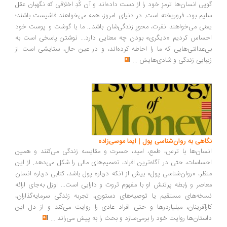
یی انسان‌ها ترمزِ خود را از دست داده‌اند و آن کُدِ اخلاقی که نگهبان عقل
یم بود، فروریخته است. در دنیای امروز، همه می‌خواهند فاشیست باشند؛
نی می‌خواهند نفرت، محورِ زندگی‌شان باشد... ما با گوشت و پوست خود
ساس کردیم «دیگری» بودن چه معنایی دارد... نوشتن پاسخی است به
‌عدالتی‌هایی که ما را احاطه کرده‌اند، و در عین حال، ستایشی است از
بایی زندگی و شادی‌هایش
...
اهی به روان‌شناسی پول | ایما موسی‌زاده
سان‌ها با ترس، طمع، امید، حسرت و مقایسه زندگی می‌کنند و همین
ساسات، حتی در آگاه‌ترین افراد، تصمیم‌های مالی را شکل می‌دهد. از این
ظر، «روان‌شناسی پول» بیش از آنکه درباره پول باشد، کتابی درباره انسان
اصر و رابطه پرتنش او با مفهوم ثروت و دارایی است... اوزل به‌جای ارائه
خه‌های مستقیم یا توصیه‌های دستوری، تجربه زندگی سرمایه‌گذاران،
رآفرینان، میلیاردرها و حتی افراد عادی را روایت می‌کند و از دل این
ستان‌ها روایت خود را برمی‌سازد و بحث را به پیش می‌راند
...