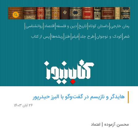
ان خارجی
داستان کوتاه
تاریخ
دین و فلسفه
اقتصاد
روانشناسی
ر
کودک و نوجوان
طرح جلد
فیلم
طنز
ریشه‌ها
پس از کتاب
هایدگر و نازیسم در گفت‌وگو با البرز حیدرپور
26 آبان 1403
سن آزموده | اعتماد