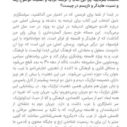
خست بفرمایید چرا این کتاب را ترجمه کردید و اهمیت موضوع ربط
نسبت هایدگر و نازیسم در چیست؟
 ابتدا از شما برای فرصتی که در اختیار من گذاشتید، سپاسگزارم.
یل انتخاب این کتاب برای ترجمه به دغدغه و پرسش اصلی من
باره افت‌‌و خیزهای اندیشه در ایران به ‌ویژه در صد سال اخیر
می‌گردد. این مساله طرح بسیار گسترده‌تری را پیش پای من
اشت که از هایدگر و فلسفه او فراتر است، اما خواه‌ناخواه با این
لسوف نیز درگیر می‌شود. پرسش اصلی من این است که چرا آن
دوستد معقول و متعادلی که فرهنگ ایرانی ابتدا توانست با فرهنگ
ب و به‌ ویژه فلسفه روشنگری برقرار کند و حتی پیامدهای‌ سیاسی
روبه‌جلویی مثل مشروطه داشت، ناگاه از دهه 30 به بعد قطع می‌شود
محافل فکری و فرهنگی ما آکنده از ذهنیتی تعارض‌آمیز با غرب به
وان یک حوزه تمدنی می‌شوند. من این ذهنیت را بیش از هر چیز
رای خصیصه تراژیک دیدم و دلیل دو ترجمه پیشینم از کارل یاسپرس
جان مورل هم معرفی همین ذهنیت تراژیک بود. در ریشه‌یابی این
ابل تراژیک به دو جریان برمی‌خوریم؛ یکی، جریان چپ که تقریبا در
ه ابعاد اعم از سیاسی، اقتصادی، فرهنگی و کلا از حیث ایدئولوژیک
 ناسازگاری با غرب داشت و دارد. جریان دوم به حلقه‌ای از
دیشمندان و فلاسفه برمی‌گردد که با تکیه بر سنت‌های عرفانی و
سفی شرق، از غرب یک «دیگری» هستی‌شناختی ساختند که گویی
یز با آن برای به ‌رسمیت‌ شناختن ارج و جایگاه معنوی و قدسی ما