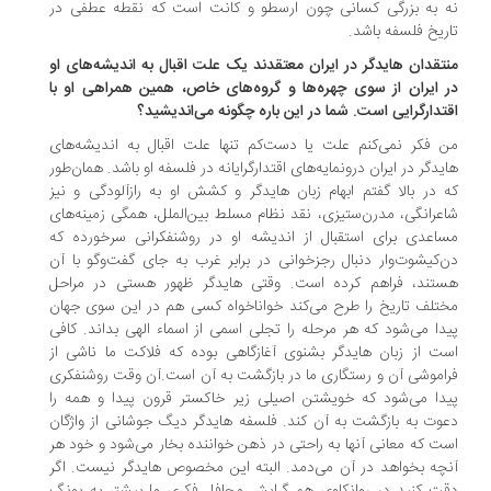
 به بزرگی کسانی چون ارسطو و کانت است که نقطه عطفی در
ریخ فلسفه باشد.
نتقدان هایدگر در ایران معتقدند یک علت اقبال به اندیشه‌های او
 ایران از سوی چهره‌ها و گروه‌های خاص، همین همراهی او با
تدارگرایی است. شما در این باره چگونه می‌اندیشید؟
 فکر نمی‌کنم علت یا دست‌کم تنها علت اقبال به اندیشه‌های
یدگر در ایران درونمایه‌های اقتدارگرایانه در فلسفه او باشد. همان‌طور
 در بالا گفتم ابهام زبان هایدگر و کشش او به رازآلودگی و نیز
عرانگی، مدرن‌ستیزی، نقد نظام مسلط بین‌الملل، همگی زمینه‌های
اعدی برای استقبال از اندیشه او در روشنفکرانی سرخورده که
‌کیشوت‌وار دنبال رجزخوانی در برابر غرب به‌ جای گفت‌وگو با آن
تند، فراهم کرده است. وقتی هایدگر ظهور هستی در مراحل
تلف تاریخ را طرح می‌کند خواناخواه کسی هم در این ‌سوی جهان
دا می‌شود که هر مرحله را تجلی اسمی از اسماء الهی بداند. کافی
ت از زبان هایدگر بشنوی آغازگاهی بوده که فلاکت ما ناشی از
اموشی آن و رستگاری ما در بازگشت به آن است.آن‌ وقت روشنفکری
دا می‌شود که خویشتن اصیلی زیر خاکستر قرون پیدا و همه را
وت به بازگشت به آن کند. فلسفه هایدگر دیگ جوشانی از واژگان
ت که معانی آنها به راحتی در ذهن خواننده بخار می‌شود و خود هر
چه بخواهد در آن می‌دمد. البته این مخصوص هایدگر نیست. اگر