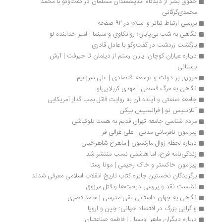
حقوق بشر از دیدگاه اندیشمندان مسلمان در گفت‌وگو با محمد 
محمدی‌گرگانی
بررسی ارتباط تئاتر و اسلام در 92 صفحه
نگاهی به شب بی‌پایان؛ روانکاوی و سینما | امیر خدابنده لو
بازگشت زردشت در گفت‌وگو با عادل قادری
درباره عیاران کوچان: یاران رستم از دیلمان تا جیرفت | آرش 
باستانی
مروری بر دولت و توسعه اقتصادی | علی سرزعیم
نگاهی به مرگ قسطی | مهدی کربلایی‌‌لو
جامعه صنعتی و آینده آن به روایت قاتل بمب گذار آمریکایی
آتلانتیس نو | فرانسیس بیکن
مردم شناسی جامعه تهران قدیم به همت بلوکباشی
پیرامون نافرمانی مدنی | علی غزالی فر
درباره لحظه زوال مارکسون | ماهرخ شاهرخیان
زندگی‌نامه فرح، اما هاشمی نسب منتشر شد
پیرامون خاکستر و خاک رحیمی | مونا رستا
برگزیدگان نخستین جایزه کتاب تاریخ انقلاب اسلامی معرفی شدند
نشست نقد و بررسی درخت‌ها و قتل مرزوق
نگاهی به جهانِ داستانیِ تقی مدرسی | حامد قصری
واگرایی بزرگ در اقتصاد جهانی: چین و اروپا
درباره دیگران ماهر اونسال | فاطمه صناعتیان