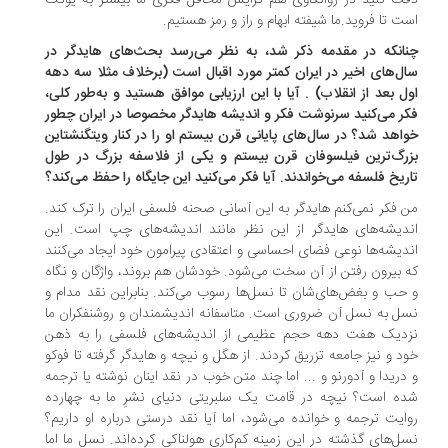
ت کنید در روانکاوی هم گرایش محافل فکری ما بیشتر به یونگ
ت تا فروید.ما شیفته ابهام و راز و رمز هستیم.
نانکه در مقدمه ذکر شد، به نظر می‌رسد بحث‌های هایدگر در
ل‌های اخیر در ایران کمتر مورد اقبال است (برخلاف مثلا سه دهه
ل بعد از انقلاب) . آیا با این ارزیابی موافق هستید و به‌طور کلی،
ر می‌کنید سرنوشت فکر و اندیشه هایدگر مخصوصا در ایران چطور
اهد شد؟ در سال‌های پایانی قرن بیستم او را در کنار ویتگنشتاین
رگ‌ترین فیلسوفان قرن بیستم و یکی از فلاسفه بزرگ در طول
ریخ فلسفه می‌خواندند. آیا فکر می‌کنید این جایگاه را حفظ می‌کند؟
 فکر نمی‌کنم هایدگر به این آسانی صحنه فلسفی ایران را ترک کند.
دیشه‌های هایدگر از این نظر مانند اندیشه‌های چپ است. این
دیشه‌ها نوعی فضای احساسی و اعتقادی پیرامون خود ایجاد می‌کنند
 بیرون رفتن از آن سخت می‌شود. خودشان هم بروند، واژگان و نگاه
حب و بغض‌های‌شان تا نسل‌ها رسوب می‌کند. بنابراین نقد مدام و
ل به نسل آن ضروری است. متاسفانه اندیشمندان و روشنفکران ما
دیک هفت دهه حجم عظیمی از اندیشه‌های فلسفی را به ذهن
د و نیز جامعه تزریق کردند. از هگل و نیچه و هایدگر گرفته تا فوکو
دریدا و آدورنو و ... اما چند متن خوب در نقد اینان نوشته یا ترجمه
ه است؟ نیچه در قامت یک سلبریتی دنیای نشرِ ما به چهارده
ایت ترجمه و خوانده می‌شود، اما آیا نقد درستی درباره او داریم؟
ل‌های گذشته در این زمینه کم‌کاری هولناکی کرده‌اند. نسل ما اما