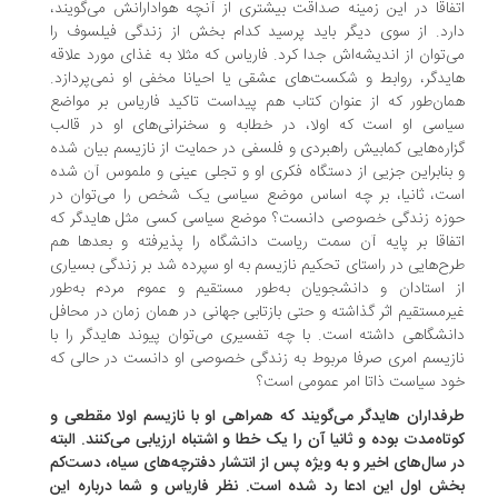
فاقا در این زمینه صداقت بیشتری از آنچه هوادارانش می‌گویند،
رد. از سوی دیگر باید پرسید کدام بخش از زندگی فیلسوف را
‌توان از اندیشه‌اش جدا کرد. فاریاس که مثلا به غذای مورد علاقه
یدگر، روابط و شکست‌های عشقی‌ یا احیانا مخفی او نمی‌پردازد.
ان‌طور که از عنوان کتاب هم پیداست تاکید فاریاس بر مواضع
اسی او است که اولا، در خطابه و سخنرانی‌های او در قالب
اره‌هایی کمابیش راهبردی و فلسفی در حمایت از نازیسم بیان شده‌
بنابراین جزیی از دستگاه فکری او و تجلی عینی و ملموس آن شده
ت، ثانیا، بر چه اساس موضع سیاسی یک شخص را می‌توان در
زه زندگی خصوصی دانست؟ موضع سیاسی کسی مثل هایدگر که
فاقا بر پایه آن سمت ریاست دانشگاه را پذیرفته و بعدها هم
ح‌هایی در راستای تحکیم نازیسم به او سپرده شد بر زندگی بسیاری
 استادان و دانشجویان به‌طور مستقیم و عموم مردم به‌طور
رمستقیم اثر گذاشته و حتی بازتابی جهانی در همان زمان در محافل
نشگاهی داشته است. با چه تفسیری می‌توان پیوند هایدگر را با
زیسم امری صرفا مربوط به زندگی خصوصی او دانست در حالی که
د سیاست ذاتا امر عمومی است؟
رفداران هایدگر می‌گویند که همراهی او با نازیسم اولا مقطعی و
تاه‌مدت بوده و ثانیا آن را یک خطا و اشتباه ارزیابی می‌کنند. البته
 سال‌های اخیر و به ویژه پس از انتشار دفترچه‌های سیاه، دست‌کم
ش اول این ادعا رد شده است. نظر فاریاس و شما درباره این