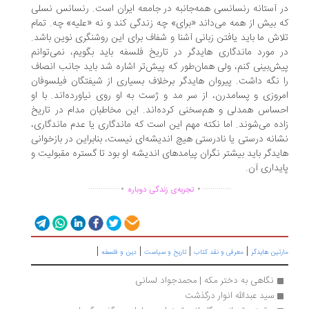
 آستانه رنسانسی همه‌جانبه در جامعه ایران است. رنسانس نسلی
 بیش از همه می‌داند «برای» چه زندگی کند و نه «علیه» چه. تمام
اش ما باید یافتن زبانی آشنا و شفاف برای این روشنگری نوین باشد.
 مورد ماندگاری هایدگر در تاریخ فلسفه باید بگویم، نمی‌توانم
ش‌بینی کنم، ولی همان‌طور که پیش‌تر اشاره شد باید جانب انصاف
 نگه داشت. پیروان هایدگر برخلاف بسیاری از شیفتگان فیلسوفان
روزی و پسامدرن، از سر مد و ژست به او روی نیاورده‌اند. با او
ساس همدلی و هم‌سخنی کرده‌اند. این مخاطبان مدام در تاریخ
اده می‌شوند. اما نکته مهم این است که ماندگاری یا عدم ماندگاری،
انه درستی یا نادرستی هیچ اندیشه‌ای نیست، بنابراین در بازخوانی
یدگر باید بیشتر نگران پیامدهای اندیشه او بود تا گستره مقبولیت و
یداری آن.
.
.
...............
..............
تجربه‌ی زندگی دوباره
|
|
|
|
تین هایدگر
معرفی و نقد کتاب
تاریخ و سیاست
دین و فلسفه
نگاهی به دختر مکه | محمدجواد لسانی
سید عبدالله انوار درگذشت