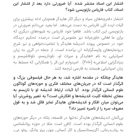
تشار این اسناد منتشر شده. آیا ضرورتی دارد بعد از انتشار این
ناد، کتاب فاریاس بازنویسی شود؟
تشار دفترچه‌های سیاه و دیگر آثار هایدگر همچنان ادله بیشتری برای
بات ایده کلی فاریاس به دست می‌دهد. اما بعید می‌دانم ضرورتی در
زنویسی این کتاب باشد. ظاهرا خود فاریاس به ‌شیوه‌های دیگری که
ای‌ ما اهالی خاورمیانه نیز ملموس‌تر است درصدد تحکیم دیدگاه
د در خصوص پیوند اندیشه هایدگر با تمامیت‌خواهی و نیز شرح
ونمایه‌های واپسگرایانه آن برآمده است، از جمله در اثری به زبان
پانیایی به نام «هایدگر و میراث او، نئونازیسم، نئوفاشیسم و
بنیادگرایی اسلامی» (2010) . امیدوارم این اثر را همکارانی که مسلط به
ان اسپانیایی هستند به فارسی ترجمه کنند.
ایدگر چنانکه در مقدمه اشاره شد، به هر حال فیلسوفی بزرگ و
رگذار است که در جریان‌های مختلف فکری و حوزه‌های گوناگون
وم انسانی اثرگذار بوده. آیا اثبات ارتباط اندیشه او با نازیسم به
نای تخطئه کلیت اندیشه‌ها و افکارش است؟ به تعبیر روشن‌تر، آیا
‌توان میان افکار و اندیشه‌های هایدگر تمایز قائل شد و به قول
روف سره را از ناسره تمییز داد؟
‌گمان اندیشه‌های هایدگر نه‌تنها در فلسفه، بلکه در دیگر حوزه‌های
وم انسانی اثرگذار بوده است. کافی است مثلا در حوزه روانشناسی
 روان‌درمانی اگزیستانسیال و آثار کسانی چون بینز وانگر، رولو می،