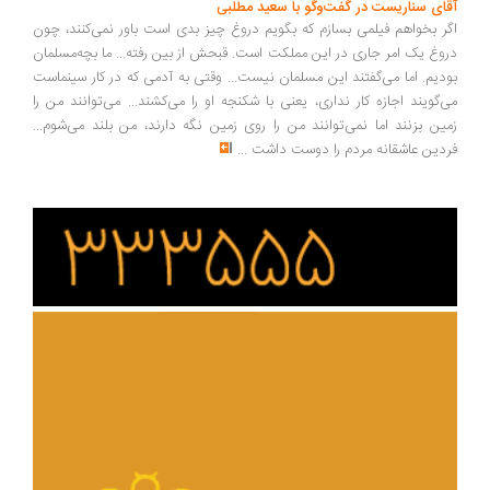
ای سناریست در گفت‌وگو با سعید مطلبی
ر بخواهم فیلمی بسازم که بگویم دروغ چیز بدی است باور نمی‌کنند، چون
وغ یک امر جاری در این مملکت است. قبحش از بین رفته... ما بچه‌مسلمان
دیم. اما می‌گفتند این مسلمان نیست... وقتی به آدمی که در کار سینماست
‌گویند اجازه کار نداری، یعنی با شکنجه او را می‌کشند... می‌توانند من را
ین بزنند اما نمی‌توانند من را روی زمین نگه دارند، من بلند می‌شوم...
دین عاشقانه مردم را دوست داشت
...