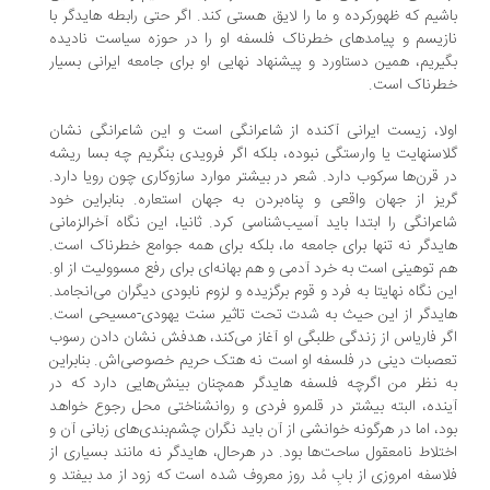
شیم که ظهورکرده و ما را لایق هستی کند. اگر حتی رابطه هایدگر با
زیسم و پیامدهای خطرناک فلسفه او را در حوزه سیاست نادیده
یریم، همین دستاورد و پیشنهاد نهایی او برای جامعه ایرانی بسیار
رناک است.
لا، زیست ایرانی آکنده از شاعرانگی است و این شاعرانگی نشان
اسنهایت یا وارستگی نبوده، بلکه اگر فرویدی بنگریم چه بسا ریشه
 قرن‌ها سرکوب دارد. شعر در بیشتر موارد سازوکاری چون رویا دارد.
یز از جهان واقعی و پناه‌بردن به جهان استعاره. بنابراین خود
عرانگی را ابتدا باید آسیب‌شناسی کرد. ثانیا، این نگاه آخرالزمانی
یدگر نه تنها برای جامعه ما، بلکه برای همه جوامع خطرناک است.
 توهینی است به خرد آدمی و هم بهانه‌ای برای رفع مسوولیت از او.
ن نگاه نهایتا به فرد و قوم برگزیده و لزوم نابودی دیگران می‌انجامد.
یدگر از این حیث به ‌شدت تحت تاثیر سنت یهودی-مسیحی است.
ر فاریاس از زندگی طلبگی او آغاز می‌کند، هدفش نشان دادن رسوب
صبات دینی در فلسفه او است نه هتک حریم خصوصی‌اش. بنابراین
 نظر من اگرچه فلسفه هایدگر همچنان بینش‌هایی دارد که در
نده، البته بیشتر در قلمرو فردی و روانشناختی محل رجوع خواهد
د، اما در هرگونه خوانشی از آن باید نگران چشم‌بندی‌های زبانی آن و
تلاط نامعقول ساحت‌ها بود. در هرحال، هایدگر نه مانند بسیاری از
اسفه امروزی از بابِ مُد روز معروف شده است که زود از مد بیفتد و