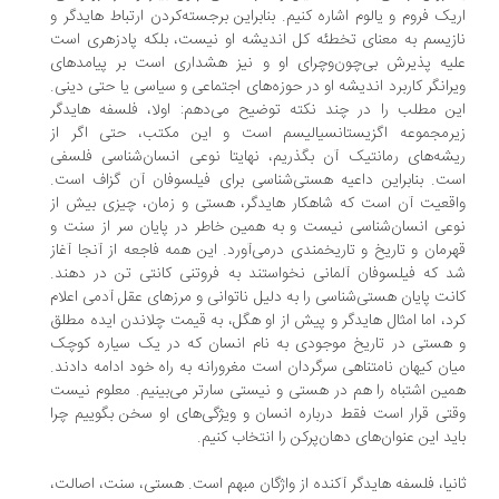
یک فروم و یالوم اشاره کنیم. بنابراین برجسته‌کردن ارتباط هایدگر و
زیسم به معنای تخطئه کل اندیشه او نیست، بلکه پادزهری است
یه پذیرش بی‌چون‌و‌چرای او و نیز هشداری است بر پیامدهای
رانگر کاربرد اندیشه او در حوزه‌های اجتماعی و سیاسی یا حتی دینی.
ن مطلب را در چند نکته توضیح می‌دهم: اولا، فلسفه هایدگر
رمجموعه اگزیستانسیالیسم است و این مکتب، حتی اگر از
شه‌های رمانتیک آن بگذریم، نهایتا نوعی انسان‌شناسی فلسفی
ت. بنابراین داعیه هستی‌شناسی برای فیلسوفان آن گزاف است.
قعیت آن است که شاهکار هایدگر، هستی و زمان، چیزی بیش از
عی انسان‌شناسی نیست و به همین‌ خاطر در پایان سر از سنت و
رمان و تاریخ و تاریخمندی درمی‌آورد. این همه فاجعه از آنجا آغاز
 که فیلسوفان آلمانی نخواستند به فروتنی کانتی تن در دهند.
نت پایان هستی‌شناسی را به دلیل ناتوانی و مرزهای عقل آدمی اعلام
د، اما امثال هایدگر و پیش از او هگل، به قیمت چلاندن ایده مطلق
هستی در تاریخ موجودی به نام انسان که در یک سیاره کوچک
ان کیهان نامتناهی سرگردان است مغرورانه به راه خود ادامه دادند.
ین اشتباه را هم در هستی و نیستی سارتر می‌بینیم. معلوم نیست
تی قرار است فقط درباره انسان و ویژگی‌های او سخن بگوییم چرا
ید این عنوان‌های دهان‌پرکن را انتخاب کنیم.
نیا، فلسفه هایدگر آکنده از واژگان مبهم است. هستی، سنت، اصالت،