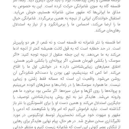
جمه هستی و زمان پیداست، ایراد را باید جای دیگری دید. رابعا، نثر
سفه گاه به سوی شاعرانگی حرکت کرده است. این به ‌خصوص به
اق ما ایرانی‌ها که مقهور سنتی شاعرانه هستیم، خوش می‌آید.
تقبال خوانندگان ایرانی از نیچه به همین برمی‌گردد. شاعرانگی خیال
 را ارضا می‌کند، احساس ما را برمی‌انگیزد و از نیاز به استدلال
ای‌مان می‌کند.
ا فلسفه با نثر شاعرانه نه فلسفه است و نه شعر، از هر دو پایین‌تر
ت. در حد خطابه است که به قول کانت همیشه کمتر از آنچه ادعا
‌کند به ما می‌دهد. به این جمله منقول از نیچه توجه کنید: «اگر
سک را بکشی قهرمان هستی، اگر پروانه‌ای را بکشی شریر هستی.
لاق معیارهای زیبایی‌شناختی دارد.» در خوانش اول ما را اقناع
‌کند. اما کمی که بیندیشیم، تهی بودن یا دست‌کم شتابزدگی آن
شن می‌شود. واقعیت آن است که مساله فقط زشتی و زیبایی
ست. ما همواره سوسک‌ها را در راه‌آب‌ها و محل‌های آلوده می‌بینیم
پروانه‌ها را روی گل‌ها و میان سبزه‌ها. اگر عکس بود برخورد ما هم
رونه می‌شد. هایدگر نیز به تبع روش پدیدارشناختی توصیف را
یگزین استدلال می‌کند و همین دست او را برای افسونگری با نثر باز
اشته است. نباید فراموش کنیم که امر والا یا شکوهمند که آدمی را
هور و مبهوت خود می‌کند نخستین‌بار توسط لونگینوس در مورد
ثیرگذاری سخن مطرح شد. در هر حال، پیام نهایی هایدگر برای رهایی
 تنگنای عصر کنونی این است که شاعرانه زیست کنیم و منتظر خدایی