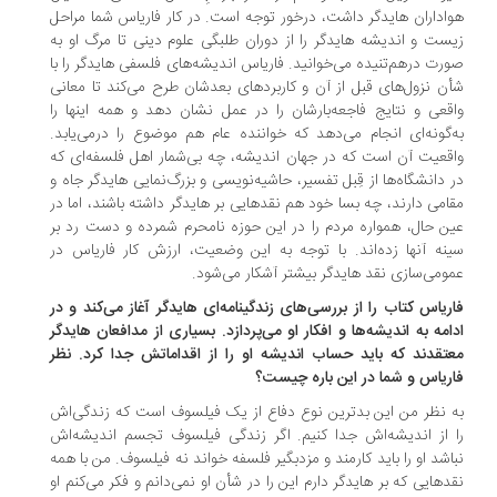
اداران هایدگر داشت، درخور توجه است. در کار فاریاس شما مراحل
ست و اندیشه هایدگر را از دوران طلبگی علوم دینی تا مرگ او به
رت درهم‌تنیده می‌خوانید. فاریاس اندیشه‌های فلسفی هایدگر را با
ن نزول‌های قبل از آن و کاربردهای بعد‌شان طرح می‌کند تا معانی
قعی و نتایج فاجعه‌بارشان را در عمل نشان دهد و همه اینها را
‌گونه‌ای انجام می‌دهد که خواننده عام هم موضوع را درمی‌یابد.
قعیت آن است که در جهان اندیشه، چه بی‌شمار اهل فلسفه‌ای که
 دانشگاه‌ها از قِبل تفسیر، حاشیه‌نویسی و بزرگ‌نمایی هایدگر جاه و
امی دارند، چه ‌بسا خود هم نقدهایی بر هایدگر داشته باشند، اما در
ن‌ حال، همواره مردم را در این حوزه نامحرم شمرده‌ و دست رد بر
نه آنها زده‌اند. با توجه به این وضعیت، ارزش کار فاریاس در
ومی‌سازی نقد هایدگر بیشتر آشکار می‌شود.
اریاس کتاب را از بررسی‌های زندگینامه‌ای هایدگر آغاز می‌کند و در
امه به اندیشه‌ها و افکار او می‌پردازد. بسیاری از مدافعان هایدگر
تقدند که باید حساب اندیشه او را از اقداماتش جدا کرد. نظر
ریاس و شما در این باره چیست؟
 نظر من این بدترین نوع دفاع از یک فیلسوف است که زندگی‌اش
 از اندیشه‌اش جدا کنیم. اگر زندگی فیلسوف تجسم اندیشه‌اش
اشد او را باید کارمند و مزد‌بگیر فلسفه خواند نه فیلسوف. من با همه
دهایی که بر هایدگر دارم این را در شأن او نمی‌دانم و فکر می‌کنم او